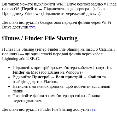
Ви також можете підключити Wi-Fi Drive безпосередньо у Finde
на macOS (Перейти → Підключитися до сервера…) або в
Провіднику Windows (Підключити мережевий диск…).
Детальні інструкції з бездротової передачі файлів через Wi-Fi
Drive доступні
тут
.
iTunes / Finder File Sharing
iTunes File Sharing (тепер Finder File Sharing на macOS Catalina і
новіших) — ще один спосіб передачі файлів через кабель
Lightning або USB-C.
Підключіть пристрій до комп’ютера кабелем і запустіть
Finder
на Mac (або
iTunes
на Windows).
Відкрийте
Пристрої → Ваш пристрій → Файли
та
знайдіть додаток Flacbox.
Натисніть на значок додатка, щоб побачити всі спільні
папки.
Скопіюйте файли з комп’ютера до спільної папки
перетягуванням.
Детальні інструкції з Finder File Sharing доступні
тут
.