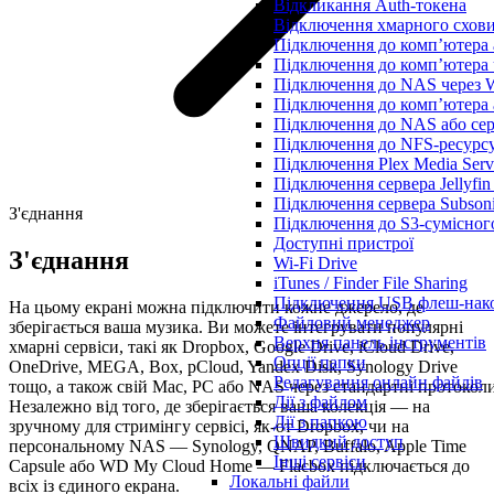
Відкликання Auth-токена
Відключення хмарного сховищ
Підключення до комп’ютера
Підключення до комп’ютера
Підключення до NAS через
Підключення до комп’ютера
Підключення до NAS або сер
Підключення до NFS-ресурс
Підключення Plex Media Serv
Підключення сервера Jellyfi
Підключення сервера Subsoni
З'єднання
Підключення до S3-сумісног
Доступні пристрої
З'єднання
Wi-Fi Drive
iTunes / Finder File Sharing
Підключення USB флеш-нак
На цьому екрані можна підключити кожне джерело, де
Файловий менеджер
зберігається ваша музика. Ви можете інтегрувати популярні
Верхня панель інструментів
хмарні сервіси, такі як Dropbox, Google Drive, iCloud Drive,
Опції папки
OneDrive, MEGA, Box, pCloud, Yandex Disk, Synology Drive
Редагування онлайн файлів
тощо, а також свій Mac, PC або NAS через стандартні протоколи
Дії з файлом
Незалежно від того, де зберігається ваша колекція — на
Дії з папкою
зручному для стримінгу сервісі, як-от Dropbox, чи на
Швидкий доступ
персональному NAS — Synology, QNAP, Buffalo, Apple Time
Інші сервіси
Capsule або WD My Cloud Home — Flacbox підключається до
Локальні файли
всіх із єдиного екрана.