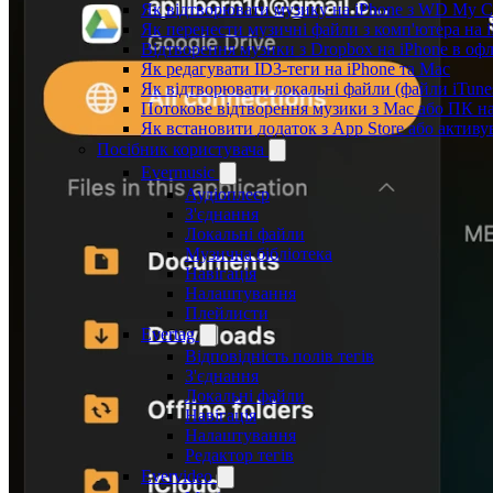
Як відтворювати музику на iPhone з WD My 
Як перенести музичні файли з комп'ютера на i
Відтворення музики з Dropbox на iPhone в оф
Як редагувати ID3-теги на iPhone та Mac
Як відтворювати локальні файли (файли iTune
Потокове відтворення музики з Mac або ПК н
Як встановити додаток з App Store або актив
Посібник користувача
Evermusic
Аудіоплеєр
З'єднання
Локальні файли
Музична бібліотека
Навігація
Налаштування
Плейлисти
Evertag
Відповідність полів тегів
З'єднання
Локальні файли
Навігація
Налаштування
Редактор тегів
Evervideo