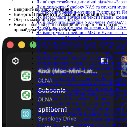
Як використовувати динамічні віджети «Зараз 
Як підключити Synology NAS та слухати музи
Відкрийте вкладку
З’єднання
.
Відтворення офлайн-музики в Evermusic та Fla
Виберіть
Підключити до хмарного сховища
з меню.
Як переглядати вбудовані тексти пісень, коме
Оберіть хмарний сервіс зі списку.
Як підключити сховище NAS через WebDAV і с
Введіть облікові дані на офіційній сторінці авторизації
Як експортувати колекцію треків у M3U, CSV 
провайдера та натисніть
Готово
.
Як імпортувати плейлист M3U в Evermusic та 
Експорт повної історії прослуховування з Ever
Як відтворювати FLAC (без втрат) музику на 
Як слухати музику з iCloud Drive на iPhone аб
Як додавати та переглядати коментарі до аудіо
Як відтворювати локальну музику, збережену 
Як відтворювати музику з USB-флешки на iPho
Як слухати аудіокниги на iPhone, iPad та Mac
Як використовувати аудіо еквалайзер на iPhone
Як підключити USB-флешку до iPhone та слух
Перенесення файлів з комп'ютера на iPhone 
Як завантажити файли до хмарного сховища та 
Як передати файли бездротово з комп'ютера н
Як перенести файли з Mac на iPhone або iPad 
Як підключити внутрішнє сховище Bluesound V
Як завантажити музику з YouTube та слухати 
Як відключити сторонній додаток від обліков
Як записувати відео під час відтворення музи
Як увімкнути DLNA медіасервер у Windows 10