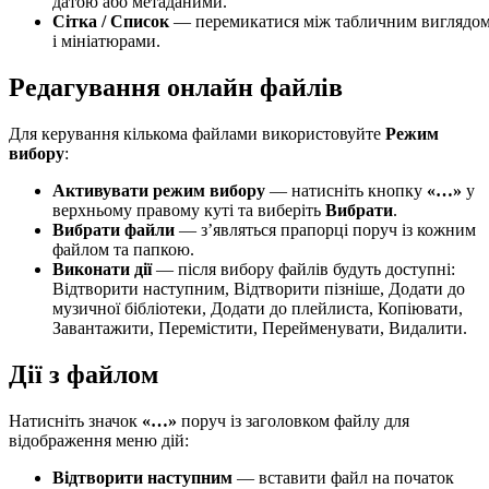
датою або метаданими.
Сітка / Список
— перемикатися між табличним виглядо
і мініатюрами.
Редагування онлайн файлів
Для керування кількома файлами використовуйте
Режим
вибору
:
Активувати режим вибору
— натисніть кнопку
«…»
у
верхньому правому куті та виберіть
Вибрати
.
Вибрати файли
— з’являться прапорці поруч із кожним
файлом та папкою.
Виконати дії
— після вибору файлів будуть доступні:
Відтворити наступним, Відтворити пізніше, Додати до
музичної бібліотеки, Додати до плейлиста, Копіювати,
Завантажити, Перемістити, Перейменувати, Видалити.
Дії з файлом
Натисніть значок
«…»
поруч із заголовком файлу для
відображення меню дій:
Відтворити наступним
— вставити файл на початок