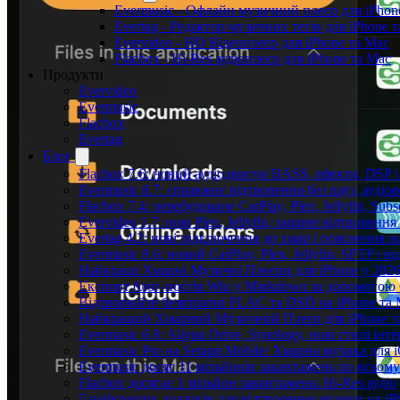
Evermusic - Офлайн музичний плеєр для iPhon
Evertag - Редактор музичних тегів для iPhone 
Evervideo - HD Відеоплеєр для iPhone та Mac
Flacbox - Hi-Res аудіоплеєр для iPhone та Mac
Продукти
Evervideo
Evermusic
Flacbox
Evertag
Блог
Flacbox 7.6: новий аудіодвигун BASS, ефекти, DSP 
Evermusic 8.7: справжнє відтворення без пауз, аудіо
Flacbox 7.4: перебудоване CarPlay, Plex, Jellyfin, Sub
Evervideo 1.7: нові Plex, Jellyfin, хмарне відтворення
Evertag 4.2: нові підключення до хмар і пояснення 
Evermusic 8.6: новий CarPlay, Plex, Jellyfin, SFTP і в
Найкращі Хмарні Музичні Плеєри для iPhone у 2026
Експорт блог-постів Wix у Markdown за допомогою
Відтворюйте безвтратні FLAC та DSD на iPhone та M
Найкращий Хмарний Музичний Плеєр для iPhone та
Evermusic 6.8: Aliyun Drive, Synology, нові стилі інт
Evermusic Pro на Setapp Mobile: Хмарна музика для 
Evermusic досяг 11 мільйонів завантажень по всьому
Flacbox досягає 1 мільйон завантажень: Hi-Res аудіо
5 найкращих додатків для відтворення музики на iPh