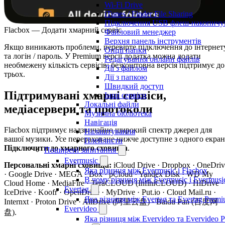
Wi-Fi Drive
iTunes / Finder File Sharing
Підключення USB флеш-накопичу
Flacbox — Додати хмарний сервіс
Файловий менеджер
Верхня панель інструментів
Якщо виникають проблеми, перевірте підключення до інтернет
Опції папки
та логін / пароль. У Premium версії додатка можна додати
Редагування онлайн файлів
необмежену кількість сервісів; безкоштовна версія підтримує до
Дії з файлом
трьох.
Дії з папкою
Швидкий доступ
Підтримувані хмарні сервіси,
Інші сервіси
Локальні файли
медіасервери та протоколи
Музична бібліотека
Навігація
Flacbox підтримує надзвичайно широкий спектр джерел для
Налаштування
вашої музики. Усе перераховане нижче доступне з одного екран
Плейлисти
Підключити до хмарного сховища
.
Поширені запитання
Evermusic
Персональні хмарні сховища:
iCloud Drive · Dropbox · OneDriv
Яка різниця між Evermusic і Flacbox
· Google Drive · MEGA · Box · pCloud · Yandex Disk · WD My
В чому різниця між Evermusic і Evermus
Cloud Home · MediaFire · TeraCLOUD (InfiniCLOUD) · HiDrive ·
Evertag
IceDrive · Koofr · OpenDrive · MyDrive · Put.io · Cloud Mail.ru ·
Яка різниця між Evertag та Evertag Prem
Internxt · Proton Drive · AliDrive (阿里云盘) · Baidu Pan (百度网
Evervideo
盘).
Яка різниця між Evervideo та Evervideo 