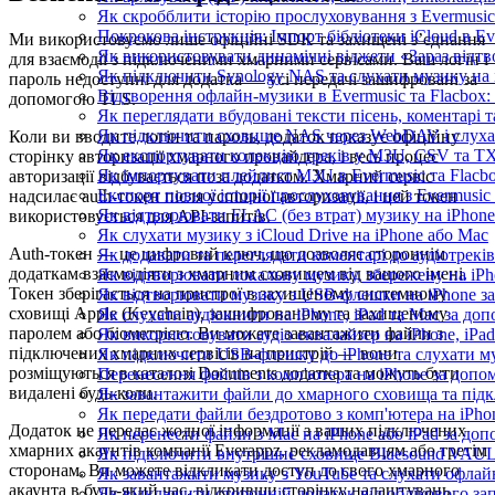
Як скробблити історію прослуховування з Evermusic 
Покрокова інструкція: Імпорт бібліотеки iCloud в Ev
Ми використовуємо лише офіційні SDK та захищені з’єднання
Як використовувати динамічні віджети «Зараз відтво
для взаємодії з підключеними хмарними сервісами. Ваш логін і
Як підключити Synology NAS та слухати музику на 
пароль недоступні для додатка — усі передачі зашифровані за
Відтворення офлайн-музики в Evermusic та Flacbox:
допомогою TLS.
Як переглядати вбудовані тексти пісень, коментарі
Як підключити сховище NAS через WebDAV і слухат
Коли ви вводите логін та пароль, додаток показує офіційну
Як експортувати колекцію треків у M3U, CSV та TXT
сторінку авторизації хмарного провайдера, і весь процес
Як імпортувати плейлист M3U в Evermusic та Flacb
авторизації відбувається поза додатком. Хмарний сервіс
Експорт повної історії прослуховування з Evermusic 
надсилає auth-токен після успішної авторизації, і цей токен
Як відтворювати FLAC (без втрат) музику на iPhone
використовується для API-запитів.
Як слухати музику з iCloud Drive на iPhone або Mac
Auth-токен — це цифровий ключ, що дозволяє стороннім
Як додавати та переглядати коментарі до аудіотреків
додаткам взаємодіяти з хмарним сховищем від вашого імені.
Як відтворювати локальну музику, збережену на iP
Токен зберігається на пристрої в захищеному системному
Як відтворювати музику з USB-флешки на iPhone за
сховищі Apple (Keychain), зашифрованому та захищеному
Як слухати аудіокниги на iPhone, iPad та Mac за до
паролем або біометрією. Ви можете завантажити файли з
Як використовувати аудіо еквалайзер на iPhone, iPad
підключених хмарних сервісів на пристрій — вони
Як підключити USB-флешку до iPhone та слухати му
розміщуються в каталозі Documents додатка та можуть бути
Перенесення файлів з комп'ютера на iPhone за до
видалені будь-коли.
Як завантажити файли до хмарного сховища та підкл
Як передати файли бездротово з комп'ютера на iPho
Додаток не передає жодної інформації з ваших підключених
Як перенести файли з Mac на iPhone або iPad за доп
хмарних акаунтів компанії Everappz, рекламодавцям або третім
Як підключити внутрішнє сховище Bluesound VAULT 
сторонам. Ви можете відкликати доступ до свого хмарного
Як завантажити музику з YouTube та слухати офлай
акаунта в будь-який час, відкривши сторінку налаштувань
Як відключити сторонній додаток від облікового за