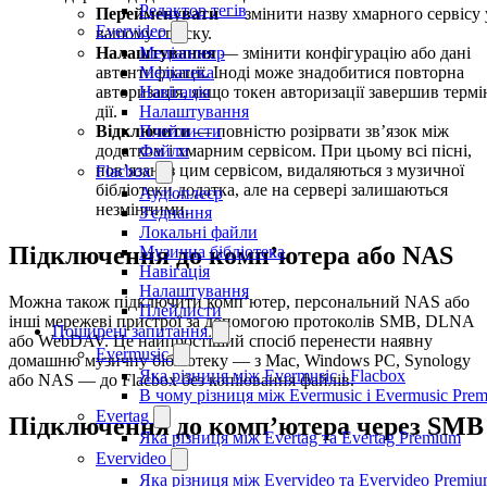
Редактор тегів
Перейменувати
— змінити назву хмарного сервісу 
Evervideo
вашому списку.
Налаштування
— змінити конфігурацію або дані
Медіаплеєр
автентифікації. Іноді може знадобитися повторна
Медіатека
авторизація, якщо токен авторизації завершив термі
Навігація
дії.
Налаштування
Відключити
— повністю розірвати зв’язок між
Плейлисти
додатком і хмарним сервісом. При цьому всі пісні,
Файли
пов’язані з цим сервісом, видаляються з музичної
Flacbox
бібліотеки додатка, але на сервері залишаються
Аудіоплеєр
незмінними.
З'єднання
Локальні файли
Підключення до комп’ютера або NAS
Музична бібліотека
Навігація
Налаштування
Можна також підключити комп’ютер, персональний NAS або
Плейлисти
інші мережеві пристрої за допомогою протоколів SMB, DLNA
Поширені запитання
або WebDAV. Це найпростіший спосіб перенести наявну
Evermusic
домашню музичну бібліотеку — з Mac, Windows PC, Synology
Яка різниця між Evermusic і Flacbox
або NAS — до Flacbox без копіювання файлів.
В чому різниця між Evermusic і Evermusic Pre
Evertag
Підключення до комп’ютера через SMB
Яка різниця між Evertag та Evertag Premium
Evervideo
Яка різниця між Evervideo та Evervideo Premi