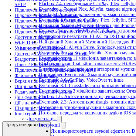
Flacbox 7.4: перебудоване CarPlay, Plex, Jellyfi
SFTP
Evervideo 1.7: нові Plex, Jellyfin, хмарне відтв
Підключення до NFS-ресурсу
Evertag 4.2: нові підключення до хмар і поясн
Підключення Plex Media Server
Evermusic 8.6: новий CarPlay, Plex, Jellyfin, SF
Підключення сервера Jellyfin або Emby
Найкращі Хмарні Музичні Плеєри для iPhone у
Підключення сервера Subsonic або Navidrome
Експорт блог-постів Wix у Markdown за допо
Підключення до S3-сумісного об’єктного сховища
Відтворюйте безвтратні FLAC та DSD на iPhon
Доступні пристрої
Найкращий Хмарний Музичний Плеєр для iPho
Wi-Fi Drive
Evermusic 6.8: Aliyun Drive, Synology, нові сти
Увімкнення Wi-Fi Drive
Evermusic Pro на Setapp Mobile: Хмарна музик
Доступ до Wi-Fi Drive з комп’ютера
Evermusic досяг 11 мільйонів завантажень по в
Бездротова передача файлів
Flacbox досягає 1 мільйон завантажень: Hi-Res
iTunes / Finder File Sharing
5 найкращих додатків для відтворення музики 
Підключення USB флеш-накопичувача
Промовідео Evermusic: Хмарний музичний пл
Файловий менеджер
Evermusic 3.6: CarPlay, VoiceOver та інше
Верхня панель інструментів
Evermusic 3.1: Crossfade, синхронізація бібліо
Опції папки
Evermusic досяг 3 мільйонів завантажень: Огл
Редагування онлайн файлів
Flacbox 1.6: Автосинхронізація, еквалайзер, 
Дії з файлом
Evermusic 2.3: Автосинхронізація, позиція від
Дії з папкою
Потокове відтворення музики з хмарного схов
Швидкий доступ
Потокова передача та кешування аудіо в iOS 
Інші сервіси
Документація
Прокрутити до початку
Інструкції
Як використовувати звукові ефекти та DSP