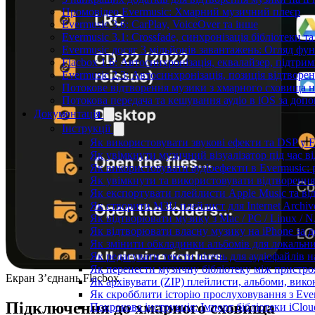
Промовідео Evermusic: Хмарний музичний плеєр
Evermusic 3.6: CarPlay, VoiceOver та інше
Evermusic 3.1: Crossfade, синхронізація бібліотеки 
Evermusic досяг 3 мільйонів завантажень: Огляд фу
Flacbox 1.6: Автосинхронізація, еквалайзер, підтр
Evermusic 2.3: Автосинхронізація, позиція відтворен
Потокове відтворення музики з хмарного сховища на
Потокова передача та кешування аудіо в iOS за до
Документація
Інструкції
Як використовувати звукові ефекти та DSP у Fla
Як увімкнути музичний візуалізатор під час ві
Як використовувати аудіоефекти в Evermusic: р
Як увімкнути та використовувати відтворення 
Як експортувати плейлисти Apple Music та ві
Як створити M3U плейлист для Internet Archive
Як відтворювати музику з Mac / PC / Linux /
Як відтворювати власну музику на iPhone за 
Як змінити обкладинки альбомів для локальних
Як редагувати тексти пісень для аудіофайлів 
Як перенести музичну бібліотеку між пристроя
Екран З’єднань Flacbox
Як архівувати (ZIP) плейлисти, альбоми, викон
Як скробблити історію прослуховування з Ever
Підключення до хмарного сховища
Покрокова інструкція: Імпорт бібліотеки iClou