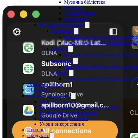
Музична бібліотека
Навігація
Налаштування
Плейлисти
Поширені запитання
Evermusic
Яка різниця між Evermusic і Flacbo
В чому різниця між Evermusic і Ev
Evertag
Яка різниця між Evertag та Evertag
Evervideo
Яка різниця між Evervideo та Ever
Flacbox
У чому різниця між Flacbox і Flac
Зв'яжіться з нами
Підтримка
Правова інформація
Ліцензійна угода
Політика використання файлів cookie
Політика конфіденційності
Правове повідомлення
Умови використання
Про нас
Продукти