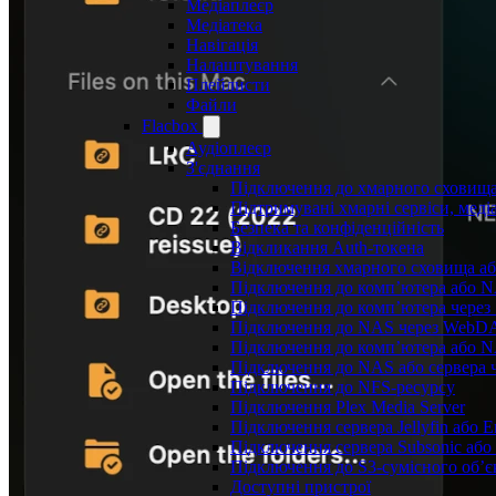
Медіаплеєр
Медіатека
Навігація
Налаштування
Плейлисти
Файли
Flacbox
Аудіоплеєр
З'єднання
Підключення до хмарного сховищ
Підтримувані хмарні сервіси, меді
Безпека та конфіденційність
Відкликання Auth-токена
Відключення хмарного сховища або
Підключення до комп’ютера або 
Підключення до комп’ютера чере
Підключення до NAS через WebD
Підключення до комп’ютера або 
Підключення до NAS або сервера 
Підключення до NFS-ресурсу
Підключення Plex Media Server
Підключення сервера Jellyfin або 
Підключення сервера Subsonic або
Підключення до S3-сумісного об’
Доступні пристрої