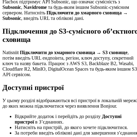
Flacbox підтримує API Subsonic, що означає сумісність з
Subsonic
,
Navidrome
та будь-яким іншим Subsonic-сумісним
сервером. Натисніть
Підключити до хмарного сховища →
Subsonic
, введіть URL та облікові дані.
Підключення до S3-сумісного об’єктног
сховища
Natisniit
Підключити до хмарного сховища → S3 сховище
,
потім введіть URL ендпоінта, регіон, ключ доступу, секретний
ключ та назву бакета. Працює з AWS S3, Backblaze B2, Wasabi,
Cloudflare R2, MinIO, DigitalOcean Spaces та будь-яким іншим S3
API сервісом.
Доступні пристрої
У цьому розділі відображаються всі пристрої в локальній мережі
до яких можна підключитися через виявлення Bonjour.
Відкрийте додаток і перейдіть до розділу
Доступні
пристрої
в З’єднаннях.
Натисніть на пристрій, до якого хочете підключитися.
За потреби введіть облікові дані для завершення з’єднання