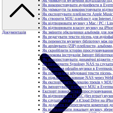
Як увімкнути музичний візуалізатор під 
Як використовувати аудіоефекти в Evermu
Як увімкнути та використовувати відтво
Як експортувати плейлисти Apple Music 
Як створити M3U плейлист для Internet A
Як відтворювати музику з Mac / PC / Li
Як відтворювати власну музику на iPho
Документація
Як змінити обкладинки альбомів для лока
Як редагувати тексти пісень для аудіоф
Як перенести музичну бібліотеку між пр
Як архівувати (ZIP) плейлисти, альбоми,
Як скробблити історію прослуховування з
Покрокова інструкція: Імпорт бібліотеки 
Як використовувати динамічні віджети «З
Як підключити Synology NAS та слухати
Відтворення офлайн-музики в Evermusic 
Як переглядати вбудовані тексти пісень
Як підключити сховище NAS через WebD
Як експортувати колекцію треків у M3U,
Як імпортувати плейлист M3U в Evermus
Експорт повної історії прослуховування з
Як відтворювати FLAC (без втрат) музик
Як слухати музику з iCloud Drive на iPh
Як додавати та переглядати коментарі до
Як відтворювати локальну музику, збере