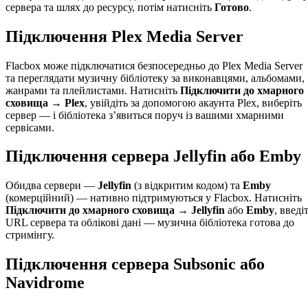
сервера та шлях до ресурсу, потім натисніть
Готово
.
Підключення Plex Media Server
Flacbox може підключатися безпосередньо до Plex Media Server
та переглядати музичну бібліотеку за виконавцями, альбомами,
жанрами та плейлистами. Натисніть
Підключити до хмарного
сховища → Plex
, увійдіть за допомогою акаунта Plex, виберіть
сервер — і бібліотека з’явиться поруч із вашими хмарними
сервісами.
Підключення сервера Jellyfin або Emby
Обидва сервери —
Jellyfin
(з відкритим кодом) та
Emby
(комерційний) — нативно підтримуються у Flacbox. Натисніть
Підключити до хмарного сховища → Jellyfin
або
Emby
, введі
URL сервера та облікові дані — музична бібліотека готова до
стримінгу.
Підключення сервера Subsonic або
Navidrome