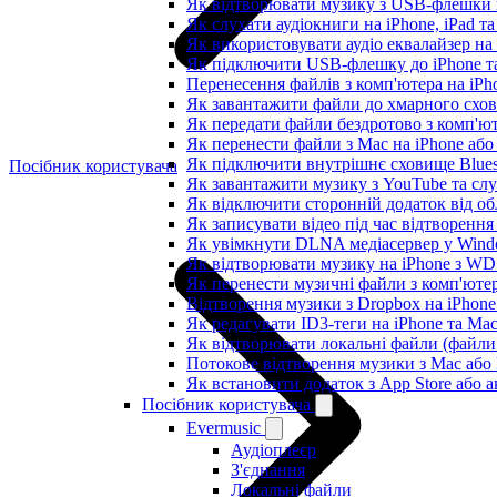
Як відтворювати музику з USB-флешки н
Як слухати аудіокниги на iPhone, iPad т
Як використовувати аудіо еквалайзер на i
Як підключити USB-флешку до iPhone та
Перенесення файлів з комп'ютера на iP
Як завантажити файли до хмарного схови
Як передати файли бездротово з комп'ют
Як перенести файли з Mac на iPhone або
Як підключити внутрішнє сховище Blues
Посібник користувача
Як завантажити музику з YouTube та сл
Як відключити сторонній додаток від об
Як записувати відео під час відтворення
Як увімкнути DLNA медіасервер у Windo
Як відтворювати музику на iPhone з W
Як перенести музичні файли з комп'ютер
Відтворення музики з Dropbox на iPhon
Як редагувати ID3-теги на iPhone та Ma
Як відтворювати локальні файли (файли 
Потокове відтворення музики з Mac або
Як встановити додаток з App Store або
Посібник користувача
Evermusic
Аудіоплеєр
З'єднання
Локальні файли