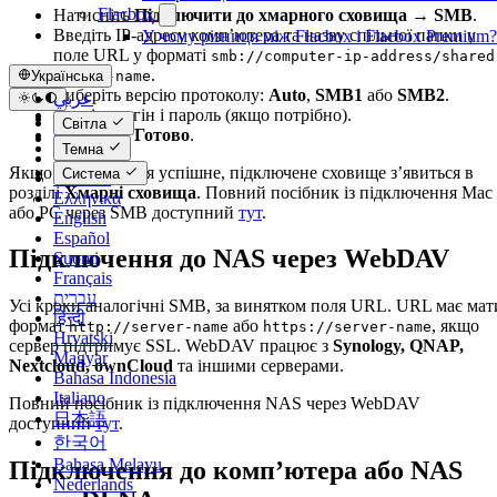
Flacbox
Натисніть
Підключити до хмарного сховища → SMB
.
Введіть IP-адресу комп’ютера та назву спільної папки у
У чому різниця між Flacbox і Flacbox Premium?
поле URL у форматі
smb://computer-ip-address/shared
.
folder-name
Українська
Виберіть версію протоколу:
Auto
,
SMB1
або
SMB2
.
عربي
Введіть логін і пароль (якщо потрібно).
Català
Світла
Натисніть
Готово
.
Čeština
Темна
Dansk
Якщо підключення успішне, підключене сховище з’явиться в
Система
Deutsch
розділі
Хмарні сховища
. Повний посібник із підключення Mac
Ελληνικά
або PC через SMB доступний
тут
.
English
Español
Підключення до NAS через WebDAV
Suomi
Français
עברית
Усі кроки аналогічні SMB, за винятком поля URL. URL має мат
हिन्दी
формат
або
, якщо
http://server-name
https://server-name
Hrvatski
сервер підтримує SSL. WebDAV працює з
Synology, QNAP,
Magyar
Nextcloud, ownCloud
та іншими серверами.
Bahasa Indonesia
Italiano
Повний посібник із підключення NAS через WebDAV
日本語
доступний
тут
.
한국어
Bahasa Melayu
Підключення до комп’ютера або NAS
Nederlands