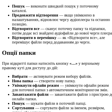
Пошук
— виконати швидкий пошук у поточному
каталозі.
Продовжити відтворення
— якщо увімкнено в
налаштуваннях, відновлює чергу аудіоплеєра та останню
позицію.
Відтворити все
— сканує поточну папку та підпапки,
потім додає всі знайдені аудіофайли до нової черги плеєра
Відтворити в перемішку
— як «Відтворити все», але
перемішує файли перед додаванням до черги.
Опції папки
При відкритті папки натисніть кнопку
«…»
у верхньому
правому куті для доступу до дій:
Вибрати
— активувати режим вибору файлів.
Нова папка
— створити нову папку.
Увімкнути офлайн режим
— увімкнути офлайн режим
для поточної папки з автоматичним моніторингом змін.
Завантажити файли
— завантажити файли з пристрою д
онлайн папки.
Пошук
— шукати файли в поточній папці.
Сортування
— сортувати файли за іменем, розміром,