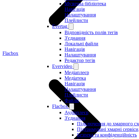
Музична бібліотека
Навігація
Налаштування
Плейлисти
Evertag
Відповідність полів тегів
З'єднання
Локальні файли
Навігація
Flacbox
Налаштування
Редактор тегів
Evervideo
Медіаплеєр
Медіатека
Навігація
Налаштування
Плейлисти
Файли
Flacbox
Аудіоплеєр
З'єднання
Підключення до хмарного с
Підтримувані хмарні сервіси
Безпека та конфіденційність