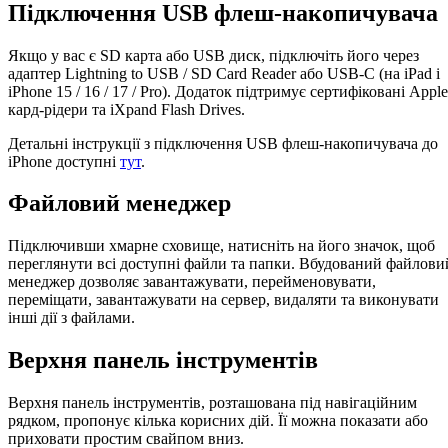
Підключення USB флеш-накопичувача
Якщо у вас є SD карта або USB диск, підключіть його через
адаптер Lightning to USB / SD Card Reader або USB-C (на iPad і
iPhone 15 / 16 / 17 / Pro). Додаток підтримує сертифіковані Apple
кард-рідери та iXpand Flash Drives.
Детальні інструкції з підключення USB флеш-накопичувача до
iPhone доступні
тут
.
Файловий менеджер
Підключивши хмарне сховище, натисніть на його значок, щоб
переглянути всі доступні файли та папки. Вбудований файлови
менеджер дозволяє завантажувати, перейменовувати,
переміщати, завантажувати на сервер, видаляти та виконувати
інші дії з файлами.
Верхня панель інструментів
Верхня панель інструментів, розташована під навігаційним
рядком, пропонує кілька корисних дій. Її можна показати або
приховати простим свайпом вниз.