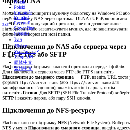
через DLNA
Norsk
Polski
Português
Можна також поширити музичну бібліотеку на Windows PC або
Română
персональному NAS через протокол DLNA / UPnP, як описано
Русский
тут
. DLNA — популярний протокол, але він дозволяє лише
Slovenčina
відтворювати або завантажувати музику, але не завантажувати
Svenska
файли або створювати нові папки.
ไทย
Підключення до NAS або сервера через
Türkçe
Українська
FTP, FTPS або SFTP
Tiếng Việt
简体中文
Flacbox також підтримує класичні протоколи передачі файлів.
繁體中文
Для підключення сервера через FTP або FTPS натисніть
Підключити до хмарного сховища → FTP
, введіть URL хоста 
форматі
(або
для
ftp://server-name
ftps://server-name
зашифрованого з’єднання), вкажіть логін і пароль, потім
натисніть
Готово
. Для
SFTP
(SSH File Transfer Protocol) виберіт
SFTP
і вкажіть пароль або пару SSH ключів.
Підключення до NFS-ресурсу
Flacbox включає підтримку
NFS
(Network File System). Виберіть
NFS
у меню
Підключити до хмарного сховища
, введіть адрес