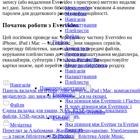
запису (або видалення Evervideo з пристрою) миттєво видаляє
всі дані. Захистіть свою бібліотеку необов’язковим 4-значним
Медіаплеєр
паролем для додаткового рівня конфіденційності.
Медіатека
Навігація
Початок роботи з Evervideo
Налаштування
Плейлисти
Файли
Цей посібник проведе вас через кожну частину Evervideo на
Flacbox
iPhone, iPad і Mac — від підключення хмарних сервісів,
Аудіоплеєр
перегляду бібліотеки, завантаження та передачі файлів,
З'єднання
керування плейлистами до точного налаштування медіаплеєра,
Локальні файли
еквалайзерів, субтитрів і Picture-in-Picture. Використовуйте
Музична бібліотека
картки нижче, щоб перейти прямо до потрібного розділу.
Навігація
Налаштування
Плейлисти
Навігація
Поширені запитання
Панель вкладок на iPhone, Ліве меню на iPad і Mac, компактний
Evermusic
медіаплеєр, що завжди відображається на екрані.
Яка різниця між Evermusic і Flacbo
Файли
В чому різниця між Evermusic і
Єдина вкладка для хмари, NAS, RTSP-потоків, локальних
Evermusic Premium
файлів, USB-дисків і черги передач.
Evertag
Яка різниця між Evertag та Evertag
Медіатека
Premium
Перегляд за Альбомами, Жанрами, Нещодавніми, Улюбленими
Evervideo
— а також бібліотека iOS Photos і бібліотека Apple Music.