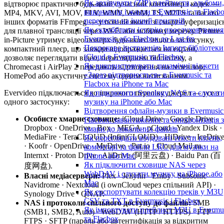
Як архівувати (ZIP) плейлисти, альбоми,
відтворює практично будь-який сучасний контейнер і кодек —
виконавців і жанри в Evermusic та Flacbo
MP4, MKV, AVI, MOV, FLV, WMV, WebM, TS, M2TS та багато
перенести на інший пристрій
інших форматів FFmpeg — у повній якості зі смарт-буферизаці
Як скробблити історію прослуховування
для плавної трансляції через Wi-Fi або мобільну мережу. Picture-
Evermusic або Flacbox до Last.fm
in-Picture утримує відео поверх будь-якого іншого застосунку,
Покрокова інструкція: Імпорт бібліотеки
компактний плеєр, що завжди відображається на екрані,
iCloud в Evermusic та Flacbox
дозволяє переглядати відео, переглядаючи бібліотеку, а
Як використовувати динамічні віджети
Chromecast і AirPlay 2 передають відтворення на телевізор,
«Зараз відтворюється» в Evermusic та
HomePod або акустичну систему одним натисканням.
Flacbox на iPhone та Mac
Evervideo підключається до широкого переліку джерел — усе з
Як підключити Synology NAS та слухат
одного застосунку:
музику на iPhone або Mac
Відтворення офлайн-музики в Evermusic
Особисте хмарне сховище:
iCloud Drive · Google Drive ·
Flacbox: завантаження та синхронізація з
Dropbox · OneDrive · Box · MEGA · pCloud · Yandex Disk ·
хмари до локальних файлів
MediaFire · TeraCLOUD (InfiniCLOUD) · HiDrive · IceDriv
Як переглядати вбудовані тексти пісень,
· Koofr · OpenDrive · MyDrive · Put.io · Cloud Mail.ru ·
коментарі та файли LRC для музики на
Internxt · Proton Drive · AliDrive (阿里云盘) · Baidu Pan (百
iPhone або Mac
Як підключити сховище NAS через
度网盘).
WebDAV і слухати музику на iPhone або
Власні медіасервери:
Plex · Jellyfin · Emby · Subsonic ·
Mac
Navidrome · Nextcloud (і ownCloud через спільний API) ·
Як експортувати колекцію треків у M3U
Synology Drive · QNAP.
CSV та TXT в Evermusic і Flacbox
NAS і протоколи спільного доступу до файлів:
SMB
Як імпортувати плейлист M3U в Evermu
(SMB1, SMB2, Auto) · WebDAV (HTTP / HTTPS) · FTP ·
та Flacbox
FTPS · SFTP (пароль або автентифікація за відкритим