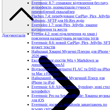
Evermusic 8.7: справжнє відтворення без пауз,
аудіоефекти, нормалізація гучності,
перероблений еквалайзер
Flacbox 7.4: перебудоване CarPlay, Plex, Jellyfin
Subsonic, SFTP для Hi-Res аудіо
Evervideo 1.7: нові Plex, Jellyfin, хмарне
відтворення та жести
Evertag 4.2: нові підключення до хмар і
Документація
пояснення налаштувань редактора тегів
Evermusic 8.6: новий CarPlay, Plex, Jellyfin, SFT
віджет текстів
Найкращі Хмарні Музичні Плеєри для iPhone 
2026 році
Експорт блог-постів Wix у Markdown за
допомогою OpenAI
Відтворюйте безвтратні FLAC та DSD на iPho
та Mac з Flacbox
Найкращий Хмарний Музичний Плеєр для
iPhone та iPad
Evermusic 6.8: Aliyun Drive, Synology, нові стил
інтерфейсу
Evermusic Pro на Setapp Mobile: Хмарна музик
для iOS
Evermusic досяг 11 мільйонів завантажень по
всьому світу