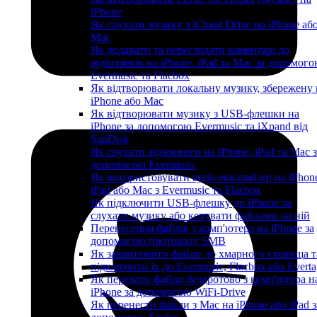
iPhone
Як слухати музику з iCloud Drive на iPhone аб
Mac
Як додавати та переглядати коментарі до
аудіотреків на iPhone, iPad та Mac за допомог
Evermusic та Flacbox
Як відтворювати локальну музику, збережену 
iPhone або Mac
Як відтворювати музику з USB-флешки на
iPhone за допомогою Evermusic та iXpand від
SanDisk
Як слухати аудіокниги на iPhone, iPad та Mac 
допомогою Evermusic
Як використовувати аудіо еквалайзер на iPhon
iPad або Mac з Evermusic та Flacbox
Як підключити USB-флешку до iPhone та
слухати музику або керувати файлами на ній
Перенесення файлів з комп'ютера на iPhone за
допомогою протоколу SMB
Як завантажити файли до хмарного сховища т
підключити їх до Evermusic, Flacbox або Evert
Як передати файли бездротово з комп'ютера н
iPhone за допомогою WiFi-Drive
Як перенести файли з Mac на iPhone або iPad з