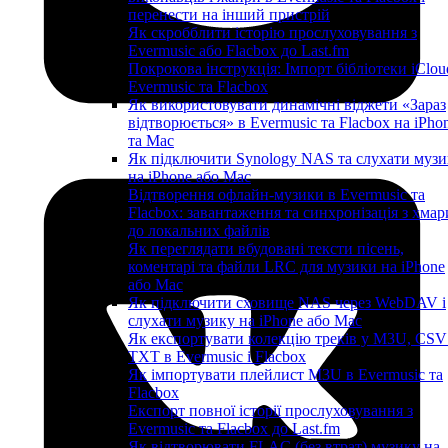
перенести на інший пристрій
Як скробблити історію прослуховування з
Evermusic або Flacbox до Last.fm
Покрокова інструкція: Імпорт бібліотеки iClou
Evermusic та Flacbox
Як використовувати динамічні віджети «Зараз
відтворюється» в Evermusic та Flacbox на iPho
та Mac
Як підключити Synology NAS та слухати музи
на iPhone або Mac
Відтворення офлайн-музики в Evermusic та
Flacbox: завантаження та синхронізація з хмар
до локальних файлів
Як переглядати вбудовані тексти пісень,
коментарі та файли LRC для музики на iPhone
або Mac
Як підключити сховище NAS через WebDAV і
слухати музику на iPhone або Mac
Як експортувати колекцію треків у M3U, CSV
TXT в Evermusic і Flacbox
Як імпортувати плейлист M3U в Evermusic та
Flacbox
Експорт повної історії прослуховування з
Evermusic та Flacbox до Last.fm
Як відтворювати FLAC (без втрат) музику на