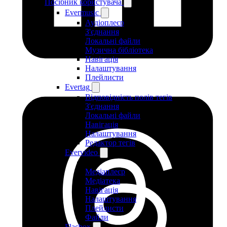
Посібник користувача
Evermusic
Аудіоплеєр
З'єднання
Локальні файли
Музична бібліотека
Навігація
Налаштування
Плейлисти
Evertag
Відповідність полів тегів
З'єднання
Локальні файли
Навігація
Налаштування
Редактор тегів
Evervideo
Медіаплеєр
Медіатека
Навігація
Налаштування
Плейлисти
Файли
Flacbox