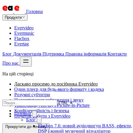
Головна
Продукти
Evervideo
Evermusic
Flacbox
Evertag
Блог
Документація
Підтримка
Правова інформація
Контакти
Про нас
На цій сторінці
Ласкаво просимо до посібника Evervideo
Один плеєр для будь-якого формату і кодека
Розумні субтитри
Налаштування зображення і звуку
CTRL K
Трансляція, AirPlay і Picture-in-Picture
Конфіденційність і безпека
Головна
Початок роботи з Evervideo
Блог
Flacbox 7.6: новий аудіодвигун BASS, ефекти,
Прокрутити до початку
DSP і живий музичний візуалізатор