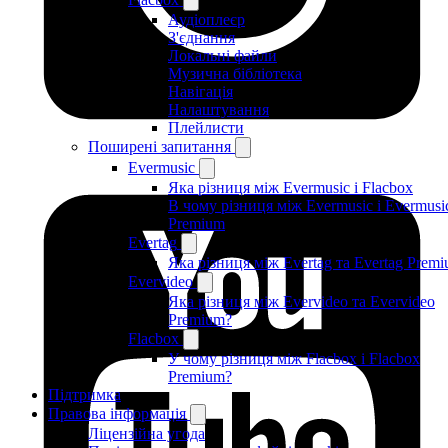
Аудіоплеєр
З'єднання
Локальні файли
Музична бібліотека
Навігація
Налаштування
Плейлисти
Поширені запитання
Evermusic
Яка різниця між Evermusic і Flacbox
В чому різниця між Evermusic і Evermusi
Premium
Evertag
Яка різниця між Evertag та Evertag Prem
Evervideo
Яка різниця між Evervideo та Evervideo
Premium?
Flacbox
У чому різниця між Flacbox і Flacbox
Premium?
Підтримка
Правова інформація
Ліцензійна угода