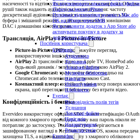
насиченості та відтінку (також з імпортом / експортом). Обидва
Як відтворювати локальні файли (файли
рушії також надають аудіофільські налаштування: частоту
iTunes) на моєму iPhone
дискретизації аудіовиходу, кількість каналів, тривалість IO-
Потокове відтворення музики з Mac або
буфера і змішаний режим — для користувачів із зовнішніми
ПК на iPhone через SMB
DAC і домашніми кінотеатрами.
Як встановити додаток з App Store або
активувати покупку в додатку за
допомогою промокоду
Трансляція, AirPlay і Picture-in-Picture
Посібник користувача
Evermusic
Picture-in-Picture (PiP):
продовжуйте перегляд,
використовуючи інші застосунки.
Аудіоплеєр
AirPlay 2:
транслюйте відео на Apple TV, HomePod або
З'єднання
будь-який динамік / телевізор з підтримкою AirPlay 2.
Локальні файли
Google Chromecast:
транслюйте безпосередньо на
Музична бібліотека
Chromecast або телевізор із підтримкою Cast.
Навігація
Компактний плеєр:
постійний міні-плеєр поверх кожног
Налаштування
екрана, щоб переглядати бібліотеку без втрати відео.
Плейлисти
Evertag
Конфіденційність і безпека
Відповідність полів тегів
З'єднання
Локальні файли
Evervideo використовує офіційні SDK та автентифікацію OAuth
Навігація
від кожного хмарного провайдера, тому ваш пароль ніколи не
Налаштування
потрапляє до застосунку. Токени доступу зберігаються в
Редактор тегів
зашифрованому вигляді в Keychain iOS/macOS, кожна передача
Evervideo
захищена TLS, а відкликання доступу з хмарного облікового