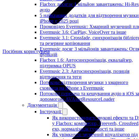
Flacbox досягає 1 мільйон завантажень: Hi-Res
аудіо
5 найкращих додатків для відтворення музики
iPhone у 2025 році
Промовідео Evermusic: Хмарний музичний пл
Evermusic 3.6: CarPlay, VoiceOver та інше
Evermusic 3.1: Crossfade, синхронізація бібліот
та резервне копіювання
Evermusic досяг 3 мільйонів завантажень: Огл
Посібник користувача
функцій
Flacbox 1.6: Автосинхронізація, еквалайзер,
підтримка OPUS
Evermusic 2.3: Автосинхронізація, позиція
відтворення та теги
Потокове відтворення музики з хмарного
сховища на iPhone з Evermusic
Потокова передача та кешування аудіо в iOS з
допомогою AVAssetResourceLoader
Документація
Інструкції
Як використовувати звукові ефекти та 
у Flacbox: компресор, Freeverb, Crossfeed
ехо, нормалізація гучності та інше
Як увімкнути музичний візуалізатор під