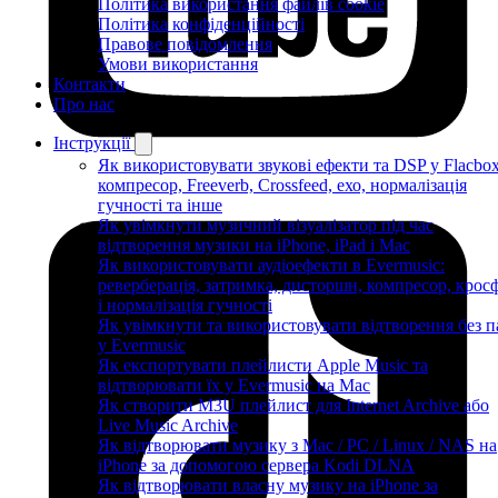
Політика використання файлів cookie
Політика конфіденційності
Правове повідомлення
Умови використання
Контакти
Про нас
Інструкції
Як використовувати звукові ефекти та DSP у Flacbox
компресор, Freeverb, Crossfeed, ехо, нормалізація
гучності та інше
Як увімкнути музичний візуалізатор під час
відтворення музики на iPhone, iPad і Mac
Як використовувати аудіоефекти в Evermusic:
реверберація, затримка, дисторшн, компресор, крос
і нормалізація гучності
Як увімкнути та використовувати відтворення без п
у Evermusic
Як експортувати плейлисти Apple Music та
відтворювати їх у Evermusic на Mac
Як створити M3U плейлист для Internet Archive або
Live Music Archive
Як відтворювати музику з Mac / PC / Linux / NAS на
iPhone за допомогою сервера Kodi DLNA
Як відтворювати власну музику на iPhone за