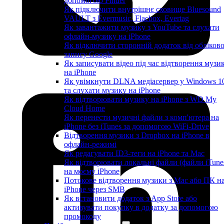
допомогою Finder
Як підключити внутрішнє сховище Bluesound
VAULT з Evermusic, Flacbox, Evertag
Як завантажити музику з YouTube та слухати
офлайн-музику на iPhone
Як відключити сторонній додаток від обліков
запису Google
Як записувати відео під час відтворення музи
на iPhone
Як увімкнути DLNA медіасервер у Windows 1
та слухати музику на iPhone
Як відтворювати музику на iPhone з WD My
Cloud Home
Як перенести музичні файли з комп'ютера на
iPhone без iTunes за допомогою WiFi-Drive
Відтворення музики з Dropbox на iPhone в
офлайн-режимі
Як редагувати ID3-теги на iPhone та Mac
Як відтворювати локальні файли (файли iTune
на моєму iPhone
Потокове відтворення музики з Mac або ПК н
iPhone через SMB
Як встановити додаток з App Store або
активувати покупку в додатку за допомогою
промокоду