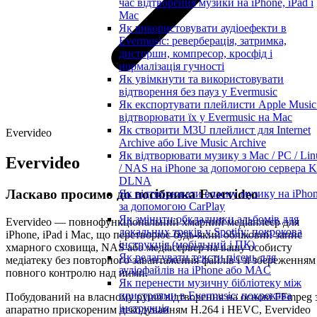
час відтворення музики на iPhone, iPad і
Mac
Як використовувати аудіоефекти в
Evermusic: реверберація, затримка,
дисторшн, компресор, кросфід і
нормалізація гучності
Як увімкнути та використовувати
відтворення без пауз у Evermusic
Як експортувати плейлисти Apple Music
відтворювати їх у Evermusic на Mac
Як створити M3U плейлист для Internet
Evervideo
Archive або Live Music Archive
Як відтворювати музику з Mac / PC / Lin
Evervideo
/ NAS на iPhone за допомогою сервера K
DLNA
Ласкаво просимо до посібника Evervideo
Як відтворювати власну музику на iPho
за допомогою CarPlay
Як змінити обкладинки альбомів для
Evervideo — повнофункціональний хмарний медіаплеєр для
локальних треків у Spotify: покрокова
iPhone, iPad і Mac, що перетворює будь-який обліковий запис
інструкція (мобільний і ПК)
хмарного сховища, NAS або медіасервер на вашу особисту
Як редагувати тексти пісень для
медіатеку без повторного завантаження файлів і зі збереженням
аудіофайлів на iPhone або MAC
повного контролю над ними.
Як перенести музичну бібліотеку між
пристроями в Evermusic: покрокова
Побудований на власному рушії відтворення на основі FFmpeg 
інструкція
апаратно прискореним декодуванням H.264 і HEVC, Evervideo