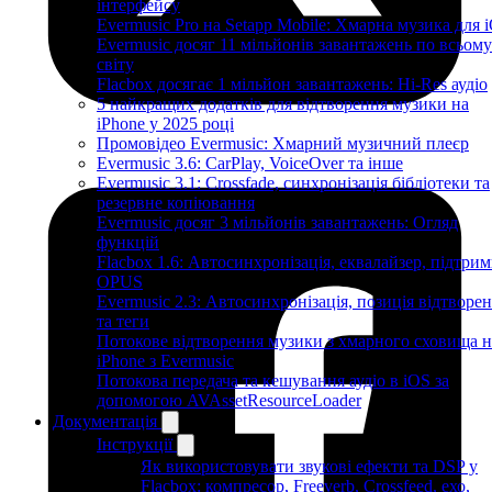
інтерфейсу
Evermusic Pro на Setapp Mobile: Хмарна музика для 
Evermusic досяг 11 мільйонів завантажень по всьому
світу
Flacbox досягає 1 мільйон завантажень: Hi-Res аудіо
5 найкращих додатків для відтворення музики на
iPhone у 2025 році
Промовідео Evermusic: Хмарний музичний плеєр
Evermusic 3.6: CarPlay, VoiceOver та інше
Evermusic 3.1: Crossfade, синхронізація бібліотеки та
резервне копіювання
Evermusic досяг 3 мільйонів завантажень: Огляд
функцій
Flacbox 1.6: Автосинхронізація, еквалайзер, підтрим
OPUS
Evermusic 2.3: Автосинхронізація, позиція відтворе
та теги
Потокове відтворення музики з хмарного сховища н
iPhone з Evermusic
Потокова передача та кешування аудіо в iOS за
допомогою AVAssetResourceLoader
Документація
Інструкції
Як використовувати звукові ефекти та DSP у
Flacbox: компресор, Freeverb, Crossfeed, ехо,