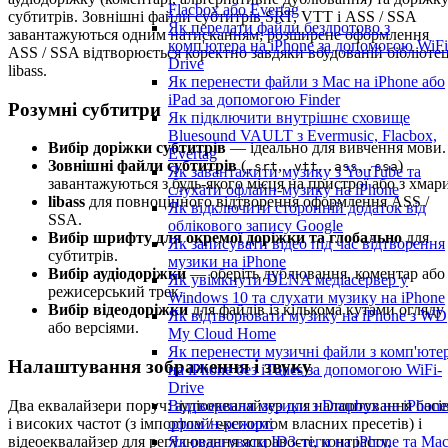
Flacbox або Evertag
субтитрів. Зовнішні файли субтитрів SRT, VTT і ASS / SSA
Як передати файли бездротово з
завантажуються одним натисканням; розширене оформлення
комп'ютера на iPhone за допомогою WiFi
ASS / SSA відтворюється коректно завдяки вбудованій бібліотец
Drive
libass.
Як перенести файли з Mac на iPhone або
iPad за допомогою Finder
Розумні субтитри
Як підключити внутрішнє сховище
Bluesound VAULT з Evermusic, Flacbox,
Вибір доріжки субтитрів
— ідеально для вивчення мови.
Evertag
Зовнішні файли субтитрів
(
,
,
,
)
.srt
.vtt
.ass
.ssa
Як завантажити музику з YouTube та
завантажуються з будь-якого місця на пристрої або з хмари
слухати офлайн-музику на iPhone
libass
для повноцінного відтворення оформлення ASS /
Як відключити сторонній додаток від
SSA.
облікового запису Google
Вибір шрифту для окремої доріжки та глобально
для
Як записувати відео під час відтворення
субтитрів.
музики на iPhone
Вибір аудіодоріжки
— оберіть дублювання, коментар або
Як увімкнути DLNA медіасервер у
режисерський трек.
Windows 10 та слухати музику на iPhone
Вибір відеодоріжки
для файлів із кількома кутами огляду
Як відтворювати музику на iPhone з WD
або версіями.
My Cloud Home
Як перенести музичні файли з комп'юте
Налаштування зображення і звуку
на iPhone без iTunes за допомогою WiFi-
Drive
Два еквалайзери поруч: аудіоеквалайзер для налаштування басі
Відтворення музики з Dropbox на iPhone
і високих частот (з імпортом / експортом власних пресетів) і
офлайн-режимі
відеоеквалайзер для регулювання яскравості, контрасту,
Як редагувати ID3-теги на iPhone та Ma