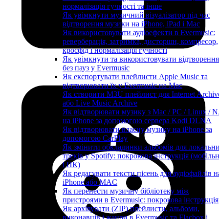
нормалізація гучності та інше
Як увімкнути музичний візуалізатор під час
відтворення музики на iPhone, iPad і Mac
Як використовувати аудіоефекти в Evermusic:
реверберація, затримка, дисторшн, компресор,
кросфід і нормалізація гучності
Як увімкнути та використовувати відтворення
без пауз у Evermusic
Як експортувати плейлисти Apple Music та
відтворювати їх у Evermusic на Mac
Як створити M3U плейлист для Internet Archiv
або Live Music Archive
Як відтворювати музику з Mac / PC / Linux / 
на iPhone за допомогою сервера Kodi DLNA
Як відтворювати власну музику на iPhone за
допомогою CarPlay
Як змінити обкладинки альбомів для локальн
треків у Spotify: покрокова інструкція (мобіль
і ПК)
Як редагувати тексти пісень для аудіофайлів н
iPhone або MAC
Як перенести музичну бібліотеку між
пристроями в Evermusic: покрокова інструкція
Як архівувати (ZIP) плейлисти, альбоми,
виконавців і жанри в Evermusic та Flacbox і