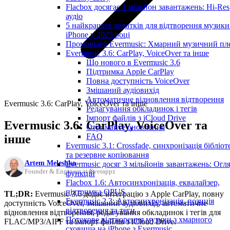
Flacbox досягає 1 мільйон завантажень: Hi-Res
аудіо
5 найкращих додатків для відтворення музики
iPhone у 2025 році
Промовідео Evermusic: Хмарний музичний пл
Evermusic 3.6: CarPlay, VoiceOver та інше
Що нового в Evermusic 3.6
Підтримка Apple CarPlay
Повна доступність VoiceOver
Змішаний аудіовихід
Автоматичне відновлення відтворення
Evermusic 3.6: CarPlay, VoiceOver та інше
Редагування обкладинок і тегів
Імпорт файлів з iCloud Drive
Evermusic 3.6: CarPlay, VoiceOver та
Отримайте оновлення
FAQ
інше
Evermusic 3.1: Crossfade, синхронізація бібліот
та резервне копіювання
Artem Meleshko
Evermusic досяг 3 мільйонів завантажень: Огл
Founder & Engineer at Everappz
функцій
Flacbox 1.6: Автосинхронізація, еквалайзер,
підтримка OPUS
TL;DR:
Evermusic 3.6 додає інтеграцію з Apple CarPlay, повну
Evermusic 2.3: Автосинхронізація, позиція
доступність VoiceOver, змішаний аудіовихід, автоматичне
відтворення та теги
відновлення відтворення, редагування обкладинок і тегів для
Потокове відтворення музики з хмарного
FLAC/MP3/AIFF та імпорт файлів з iCloud Drive.
сховища на iPhone з Evermusic