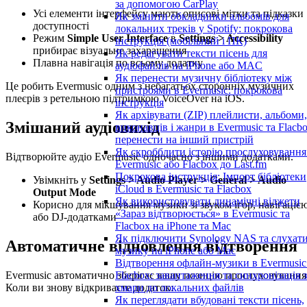
за допомогою CarPlay
Усі елементи інтерфейсу мають описові мітки та підказки
Як змінити обкладинки альбомів для
доступності
локальних треків у Spotify: покрокова
Режим
Simple User Interface
в
Settings > Accessibility
інструкція (мобільний і ПК)
прибирає візуальне захаращення
Як редагувати тексти пісень для
Плавна навігація по всьому додатку
аудіофайлів на iPhone або MAC
Як перенести музичну бібліотеку між
Це робить Evermusic одним з небагатьох сторонніх музичних
пристроями в Evermusic: покрокова
плеєрів з ретельною підтримкою VoiceOver на iOS.
інструкція
Як архівувати (ZIP) плейлисти, альбоми,
Змішаний аудіовихід
виконавців і жанри в Evermusic та Flacbo
перенести на інший пристрій
Як скробблити історію прослуховування
Відтворюйте аудіо Evermusic одночасно з іншими додатками.
Evermusic або Flacbox до Last.fm
Покрокова інструкція: Імпорт бібліотеки
Увімкніть у
Settings > Audio Player > General > Audio
iCloud в Evermusic та Flacbox
Output Mode
Як використовувати динамічні віджети
Корисно для мікшування музики зі звуком ігор, навігаціє
«Зараз відтворюється» в Evermusic та
або DJ-додатками
Flacbox на iPhone та Mac
Як підключити Synology NAS та слухат
Автоматичне відновлення відтворення
музику на iPhone або Mac
Відтворення офлайн-музики в Evermusic
Evermusic автоматично зберігає вашу позицію прослуховування
Flacbox: завантаження та синхронізація з
Коли ви знову відкриваєте додаток:
хмари до локальних файлів
Як переглядати вбудовані тексти пісень,