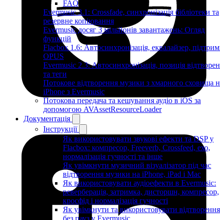
FAQ
Evermusic 3.1: Crossfade, синхронізація бібліотеки та
резервне копіювання
Evermusic досяг 3 мільйонів завантажень: Огляд
функцій
Flacbox 1.6: Автосинхронізація, еквалайзер, підтрим
OPUS
Evermusic 2.3: Автосинхронізація, позиція відтворе
та теги
Потокове відтворення музики з хмарного сховища н
iPhone з Evermusic
Потокова передача та кешування аудіо в iOS за
допомогою AVAssetResourceLoader
Документація
Інструкції
Як використовувати звукові ефекти та DSP у
Flacbox: компресор, Freeverb, Crossfeed, ехо,
нормалізація гучності та інше
Як увімкнути музичний візуалізатор під час
відтворення музики на iPhone, iPad і Mac
Як використовувати аудіоефекти в Evermusic:
реверберація, затримка, дисторшн, компресор,
кросфід і нормалізація гучності
Як увімкнути та використовувати відтворення
без пауз у Evermusic