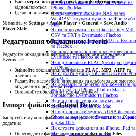
Ваша
черга
,
поточний трек
і
позиція відтворення
коментарі та файли LRC для музики на
відновлюються
iPhone або Mac
Ідеально для аудіокниг та подкастів
Як підключити сховище NAS через
WebDAV і слухати музику на iPhone або
Увімкніть у:
Settings > Audio Player > General > Save Audio
Mac
Player State
Як експортувати колекцію треків у M3U
CSV та TXT в Evermusic і Flacbox
Редагування обкладинок і тегів
Як імпортувати плейлист M3U в Evermu
та Flacbox
Експорт повної історії прослуховування 
Редагуйте обкладинки альбомів і метадані безпосередньо в
Evermusic та Flacbox до Last.fm
Evermusic:
Як відтворювати FLAC (без втрат) музи
на iPhone
Змінюйте обкладинки для файлів
FLAC
,
MP3
,
AIFF
та
Як слухати музику з iCloud Drive на iPh
плейлистів
або Mac
Редагуйте назву пісні, виконавця та альбом за допомогою
Як додавати та переглядати коментарі д
вбудованого редактора тегів
аудіотреків на iPhone, iPad та Mac за
Оновлюйте обкладинку одним дотиком
допомогою Evermusic та Flacbox
Як відтворювати локальну музику,
Імпорт файлів з iCloud Drive
збережену на iPhone або Mac
Як відтворювати музику з USB-флешки 
iPhone за допомогою Evermusic та iXpan
Імпортуйте музичні файли безпосередньо з iCloud Drive та інши
від SanDisk
додатків:
Як слухати аудіокниги на iPhone, iPad та
Переглядайте файли через рідний додаток iOS
Files
Mac за допомогою Evermusic