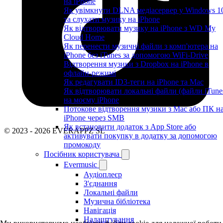
на iPhone
Як увімкнути DLNA медіасервер у Windows 1
та слухати музику на iPhone
Як відтворювати музику на iPhone з WD My
Cloud Home
Як перенести музичні файли з комп'ютера на
iPhone без iTunes за допомогою WiFi-Drive
Відтворення музики з Dropbox на iPhone в
офлайн-режимі
Як редагувати ID3-теги на iPhone та Mac
Як відтворювати локальні файли (файли iTune
на моєму iPhone
Потокове відтворення музики з Mac або ПК н
iPhone через SMB
Як встановити додаток з App Store або
© 2023 - 2026 EVERAPPZ SL
активувати покупку в додатку за допомогою
промокоду
Посібник користувача
Evermusic
Аудіоплеєр
З'єднання
Локальні файли
Музична бібліотека
Навігація
Налаштування