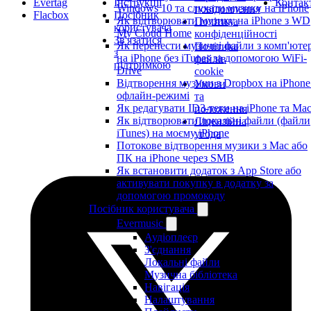
Evertag
Інструкції
Контак
Windows 10 та слухати музику на iPhone
повідомлення
Flacbox
Посібник
Як відтворювати музику на iPhone з WD
Політика
користувача
My Cloud Home
конфіденційності
Зв'язатися
Як перенести музичні файли з комп'юте
Політика
з
на iPhone без iTunes за допомогою WiFi-
файлів
підтримкою
Drive
cookie
Відтворення музики з Dropbox на iPhone
Умови
офлайн-режимі
та
Як редагувати ID3-теги на iPhone та Ma
положення
Як відтворювати локальні файли (файли
Ліцензійна
iTunes) на моєму iPhone
угода
Потокове відтворення музики з Mac або
ПК на iPhone через SMB
Як встановити додаток з App Store або
активувати покупку в додатку за
допомогою промокоду
Посібник користувача
Evermusic
Аудіоплеєр
З'єднання
Локальні файли
Музична бібліотека
Навігація
Налаштування