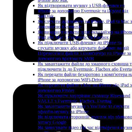
iPhone або Mac
Як відтворювати музику з USB-флешки на
iPhone за допомогою Evermusic та iXpand від
SanDisk
Як слухати аудіокниги на iPhone, iPad та Mac 
допомогою Evermusic
Як використовувати аудіо еквалайзер на iPhon
iPad або Mac з Evermusic та Flacbox
Як підключити USB-флешку до iPhone та
слухати музику або керувати файлами на ній
Перенесення файлів з комп'ютера на iPhone за
допомогою протоколу SMB
Як завантажити файли до хмарного сховища т
підключити їх до Evermusic, Flacbox або Evert
Як передати файли бездротово з комп'ютера н
iPhone за допомогою WiFi-Drive
Як перенести файли з Mac на iPhone або iPad з
допомогою Finder
Як підключити внутрішнє сховище Bluesound
VAULT з Evermusic, Flacbox, Evertag
Як завантажити музику з YouTube та слухати
офлайн-музику на iPhone
Як відключити сторонній додаток від обліков
запису Google
Як записувати відео під час відтворення музи