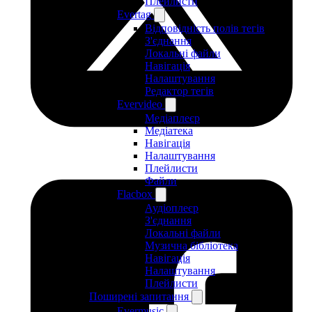
Плейлисти
Evertag
Відповідність полів тегів
З'єднання
Локальні файли
Навігація
Налаштування
Редактор тегів
Evervideo
Медіаплеєр
Медіатека
Навігація
Налаштування
Плейлисти
Файли
Flacbox
Аудіоплеєр
З'єднання
Локальні файли
Музична бібліотека
Навігація
Налаштування
Плейлисти
Поширені запитання
Evermusic