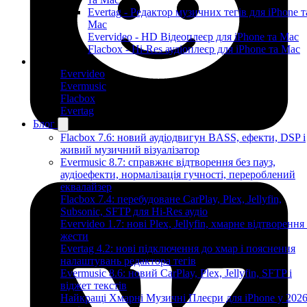
Evertag - Редактор музичних тегів для iPhone т
Mac
Evervideo - HD Відеоплеєр для iPhone та Mac
Flacbox - Hi-Res аудіоплеєр для iPhone та Mac
Продукти
Evervideo
Evermusic
Flacbox
Evertag
Блог
Flacbox 7.6: новий аудіодвигун BASS, ефекти, DSP і
живий музичний візуалізатор
Evermusic 8.7: справжнє відтворення без пауз,
аудіоефекти, нормалізація гучності, перероблений
еквалайзер
Flacbox 7.4: перебудоване CarPlay, Plex, Jellyfin,
Subsonic, SFTP для Hi-Res аудіо
Evervideo 1.7: нові Plex, Jellyfin, хмарне відтворення
жести
Evertag 4.2: нові підключення до хмар і пояснення
налаштувань редактора тегів
Evermusic 8.6: новий CarPlay, Plex, Jellyfin, SFTP і
віджет текстів
Найкращі Хмарні Музичні Плеєри для iPhone у 202