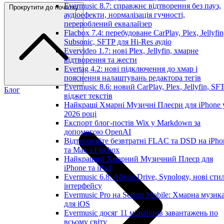
Evermusic 8.7: справжнє відтворення без пауз,
Прокрутити до початку
аудіоефекти, нормалізація гучності,
перероблений еквалайзер
Flacbox 7.4: перебудоване CarPlay, Plex, Jellyfin
Subsonic, SFTP для Hi-Res аудіо
Evervideo 1.7: нові Plex, Jellyfin, хмарне
відтворення та жести
Evertag 4.2: нові підключення до хмар і
пояснення налаштувань редактора тегів
Evermusic 8.6: новий CarPlay, Plex, Jellyfin, SFT
Блог
віджет текстів
Найкращі Хмарні Музичні Плеєри для iPhone 
2026 році
Експорт блог-постів Wix у Markdown за
допомогою OpenAI
Відтворюйте безвтратні FLAC та DSD на iPho
та Mac з Flacbox
Найкращий Хмарний Музичний Плеєр для
iPhone та iPad
Evermusic 6.8: Aliyun Drive, Synology, нові стил
інтерфейсу
Evermusic Pro на Setapp Mobile: Хмарна музик
для iOS
Evermusic досяг 11 мільйонів завантажень по
всьому світу