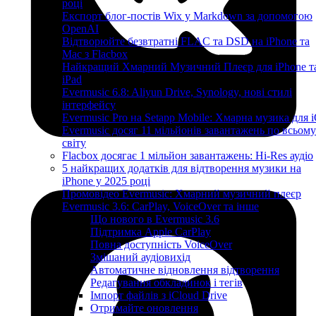
році
Експорт блог-постів Wix у Markdown за допомогою
OpenAI
Відтворюйте безвтратні FLAC та DSD на iPhone та
Mac з Flacbox
Найкращий Хмарний Музичний Плеєр для iPhone т
iPad
Evermusic 6.8: Aliyun Drive, Synology, нові стилі
інтерфейсу
Evermusic Pro на Setapp Mobile: Хмарна музика для 
Evermusic досяг 11 мільйонів завантажень по всьому
світу
Flacbox досягає 1 мільйон завантажень: Hi-Res аудіо
5 найкращих додатків для відтворення музики на
iPhone у 2025 році
Промовідео Evermusic: Хмарний музичний плеєр
Evermusic 3.6: CarPlay, VoiceOver та інше
Що нового в Evermusic 3.6
Підтримка Apple CarPlay
Повна доступність VoiceOver
Змішаний аудіовихід
Автоматичне відновлення відтворення
Редагування обкладинок і тегів
Імпорт файлів з iCloud Drive
Отримайте оновлення