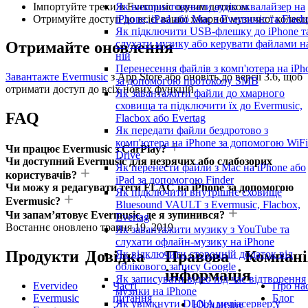
Імпортуйте треки в Evermusic одним дотиком
Як використовувати аудіо еквалайзер на
Отримуйте доступ до всієї вашої хмарної музичної колекц
iPhone, iPad або Mac з Evermusic та Flacb
Як підключити USB-флешку до iPhone т
слухати музику або керувати файлами н
Отримайте оновлення
ній
Перенесення файлів з комп'ютера на iPh
Завантажте Evermusic
з App Store або оновіть до версії 3.6, щоб
за допомогою протоколу SMB
отримати доступ до всіх нових функцій.
Як завантажити файли до хмарного
сховища та підключити їх до Evermusic,
FAQ
Flacbox або Evertag
Як передати файли бездротово з
комп'ютера на iPhone за допомогою WiFi
Чи працює Evermusic з CarPlay?
Drive
Чи доступний Evermusic для незрячих або слабозорих
Як перенести файли з Mac на iPhone або
користувачів?
iPad за допомогою Finder
Чи можу я редагувати теги FLAC на iPhone за допомогою
Як підключити внутрішнє сховище
Evermusic?
Bluesound VAULT з Evermusic, Flacbox,
Чи запам’ятовує Evermusic, де я зупинився?
Evertag
Востаннє оновлено
травня 19, 2019
Як завантажити музику з YouTube та
слухати офлайн-музику на iPhone
Продукти
Довідка
Правова
Компані
Як відключити сторонній додаток від
облікового запису Google
інформація
Як записувати відео під час відтворення
Evervideo
Часті
Про на
музики на iPhone
Evermusic
питання
Блог
Як увімкнути DLNA медіасервер у
Юридичне