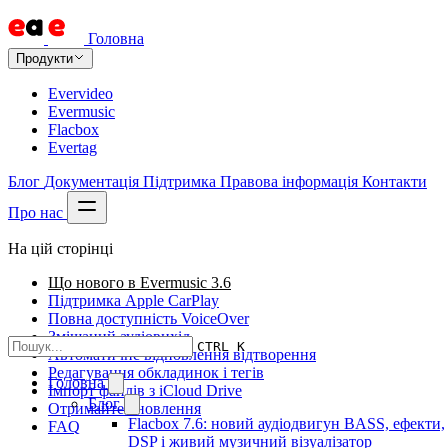
Головна
Продукти
Evervideo
Evermusic
Flacbox
Evertag
Блог
Документація
Підтримка
Правова інформація
Контакти
Про нас
На цій сторінці
Що нового в Evermusic 3.6
Підтримка Apple CarPlay
Повна доступність VoiceOver
Змішаний аудіовихід
CTRL K
Автоматичне відновлення відтворення
Редагування обкладинок і тегів
Головна
Імпорт файлів з iCloud Drive
Блог
Отримайте оновлення
Flacbox 7.6: новий аудіодвигун BASS, ефекти,
FAQ
DSP і живий музичний візуалізатор