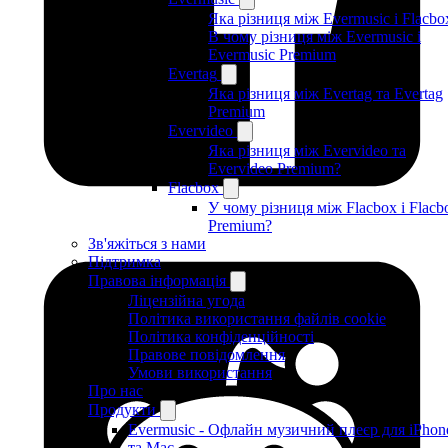
Яка різниця між Evermusic і Flacbo
В чому різниця між Evermusic і
Evermusic Premium
Evertag
Яка різниця між Evertag та Evertag
Premium
Evervideo
Яка різниця між Evervideo та
Evervideo Premium?
Flacbox
У чому різниця між Flacbox і Flacb
Premium?
Зв'яжіться з нами
Підтримка
Правова інформація
Ліцензійна угода
Політика використання файлів cookie
Політика конфіденційності
Правове повідомлення
Умови використання
Про нас
Продукти
Evermusic - Офлайн музичний плеєр для iPhon
та Mac