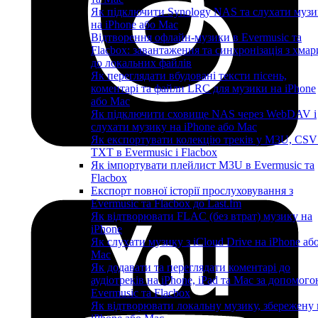
Як підключити Synology NAS та слухати музи
на iPhone або Mac
Відтворення офлайн-музики в Evermusic та
Flacbox: завантаження та синхронізація з хмар
до локальних файлів
Як переглядати вбудовані тексти пісень,
коментарі та файли LRC для музики на iPhone
або Mac
Як підключити сховище NAS через WebDAV і
слухати музику на iPhone або Mac
Як експортувати колекцію треків у M3U, CSV
TXT в Evermusic і Flacbox
Як імпортувати плейлист M3U в Evermusic та
Flacbox
Експорт повної історії прослуховування з
Evermusic та Flacbox до Last.fm
Як відтворювати FLAC (без втрат) музику на
iPhone
Як слухати музику з iCloud Drive на iPhone аб
Mac
Як додавати та переглядати коментарі до
аудіотреків на iPhone, iPad та Mac за допомог
Evermusic та Flacbox
Як відтворювати локальну музику, збережену 