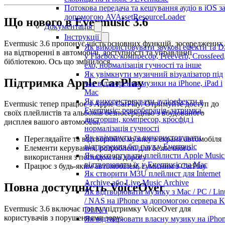
Потокова передача та кешування аудіо в iOS з
допомогою AVAssetResourceLoader
Що нового в Evermusic 3.6
Документація
Інструкції
Evermusic 3.6 пропонує шість основних функцій, зосереджених
Як використовувати звукові ефекти та 
на відтворенні в автомобілі, доступності та управлінні
у Flacbox: компресор, Freeverb, Crossfeed
бібліотекою. Ось що змінилося.
ехо, нормалізація гучності та інше
Як увімкнути музичний візуалізатор під
Підтримка Apple CarPlay
час відтворення музики на iPhone, iPad і
Mac
Як використовувати аудіоефекти в
Evermusic тепер працює з Apple CarPlay. Отримуйте доступ до
Evermusic: реверберація, затримка,
своїх плейлистів та альбомів безпосередньо з вбудованого
дисторшн, компресор, кросфід і
дисплея вашого автомобіля.
нормалізація гучності
Як увімкнути та використовувати
Переглядайте та відтворюйте музику з екрана автомобіля
відтворення без пауз у Evermusic
Елементи керування, розроблені для безпечного
Як експортувати плейлисти Apple Music
використання з поглядом на дорогу
відтворювати їх у Evermusic на Mac
Працює з будь-яким автомобілем, сумісним з CarPlay
Як створити M3U плейлист для Internet
Archive або Live Music Archive
Повна доступність VoiceOver
Як відтворювати музику з Mac / PC / Lin
/ NAS на iPhone за допомогою сервера K
Evermusic 3.6 включає повну підтримку VoiceOver для
DLNA
користувачів з порушеннями зору:
Як відтворювати власну музику на iPho