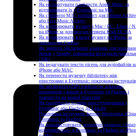
Як експортувати плейлисти Apple Music та
відтворювати їх у Evermusic на Mac
Як створити M3U плейлист для Internet Archiv
або Live Music Archive
Як відтворювати музику з Mac / PC / Linux / 
на iPhone за допомогою сервера Kodi DLNA
Як відтворювати власну музику на iPhone за
допомогою CarPlay
Як змінити обкладинки альбомів для локальн
треків у Spotify: покрокова інструкція (мобіль
і ПК)
Як редагувати тексти пісень для аудіофайлів н
iPhone або MAC
Як перенести музичну бібліотеку між
пристроями в Evermusic: покрокова інструкція
Як архівувати (ZIP) плейлисти, альбоми,
виконавців і жанри в Evermusic та Flacbox і
перенести на інший пристрій
Як скробблити історію прослуховування з
Evermusic або Flacbox до Last.fm
Покрокова інструкція: Імпорт бібліотеки iClou
Evermusic та Flacbox
Як використовувати динамічні віджети «Зараз
відтворюється» в Evermusic та Flacbox на iPho
та Mac