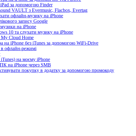
 iPad за допомогою Finder
ound VAULT з Evermusic, Flacbox, Evertag
ухати офлайн-музику на iPhone
лікового запису Google
 музики на iPhone
ws 10 та слухати музику на iPhone
D My Cloud Home
а на iPhone без iTunes за допомогою WiFi-Drive
e в офлайн-режимі
c
iTunes) на моєму iPhone
 ПК на iPhone через SMB
 активувати покупку в додатку за допомогою промокоду