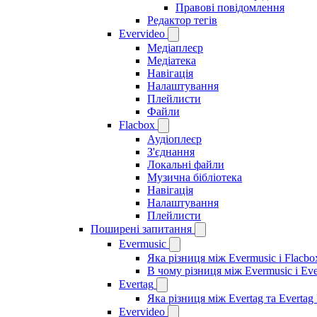
Правові повідомлення
Редактор тегів
Evervideo
Медіаплеєр
Медіатека
Навігація
Налаштування
Плейлисти
Файли
Flacbox
Аудіоплеєр
З'єднання
Локальні файли
Музична бібліотека
Навігація
Налаштування
Плейлисти
Поширені запитання
Evermusic
Яка різниця між Evermusic і Flacbo
В чому різниця між Evermusic і Ev
Evertag
Яка різниця між Evertag та Evertag
Evervideo