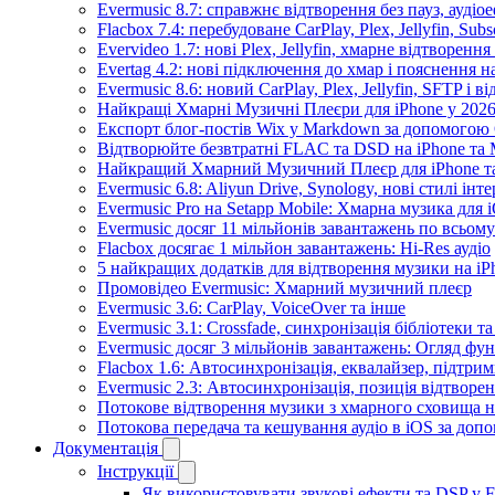
Evermusic 8.7: справжнє відтворення без пауз, аудіо
Flacbox 7.4: перебудоване CarPlay, Plex, Jellyfin, Sub
Evervideo 1.7: нові Plex, Jellyfin, хмарне відтворення
Evertag 4.2: нові підключення до хмар і пояснення 
Evermusic 8.6: новий CarPlay, Plex, Jellyfin, SFTP і в
Найкращі Хмарні Музичні Плеєри для iPhone у 2026
Експорт блог-постів Wix у Markdown за допомогою
Відтворюйте безвтратні FLAC та DSD на iPhone та M
Найкращий Хмарний Музичний Плеєр для iPhone та
Evermusic 6.8: Aliyun Drive, Synology, нові стилі інт
Evermusic Pro на Setapp Mobile: Хмарна музика для 
Evermusic досяг 11 мільйонів завантажень по всьому
Flacbox досягає 1 мільйон завантажень: Hi-Res аудіо
5 найкращих додатків для відтворення музики на iPh
Промовідео Evermusic: Хмарний музичний плеєр
Evermusic 3.6: CarPlay, VoiceOver та інше
Evermusic 3.1: Crossfade, синхронізація бібліотеки 
Evermusic досяг 3 мільйонів завантажень: Огляд фу
Flacbox 1.6: Автосинхронізація, еквалайзер, підтр
Evermusic 2.3: Автосинхронізація, позиція відтворен
Потокове відтворення музики з хмарного сховища на
Потокова передача та кешування аудіо в iOS за до
Документація
Інструкції
Як використовувати звукові ефекти та DSP у Fla