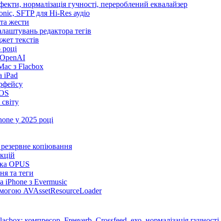
ефекти, нормалізація гучності, перероблений еквалайзер
sonic, SFTP для Hi-Res аудіо
 та жести
налаштувань редактора тегів
іджет текстів
 році
 OpenAI
ac з Flacbox
 iPad
ерфейсу
iOS
 світу
one у 2025 році
та резервне копіювання
нкцій
имка OPUS
ня та теги
 iPhone з Evermusic
помогою AVAssetResourceLoader
cbox: компресор, Freeverb, Crossfeed, ехо, нормалізація гучності