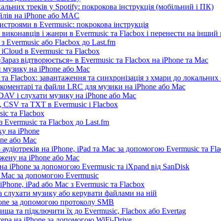
льних треків у Spotify: покрокова інструкція (мобільний і ПК)
айлів на iPhone або MAC
истроями в Evermusic: покрокова інструкція
 виконавців і жанри в Evermusic та Flacbox і перенести на інший
 Evermusic або Flacbox до Last.fm
iCloud в Evermusic та Flacbox
араз відтворюється» в Evermusic та Flacbox на iPhone та Mac
 музику на iPhone або Mac
та Flacbox: завантаження та синхронізація з хмари до локальних
, коментарі та файли LRC для музики на iPhone або Mac
AV і слухати музику на iPhone або Mac
 CSV та TXT в Evermusic і Flacbox
ic та Flacbox
 Evermusic та Flacbox до Last.fm
у на iPhone
one або Mac
 аудіотреків на iPhone, iPad та Mac за допомогою Evermusic та Fl
жену на iPhone або Mac
а iPhone за допомогою Evermusic та iXpand від SanDisk
а Mac за допомогою Evermusic
Phone, iPad або Mac з Evermusic та Flacbox
 слухати музику або керувати файлами на ній
hone за допомогою протоколу SMB
ща та підключити їх до Evermusic, Flacbox або Evertag
ера на iPhone за допомогою WiFi-Drive