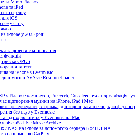
e та Mac з Flacbox
ne та iPad
лі інтерфейсу
а для iOS
сьому світу
 аудіо
на iPhone у 2025 році
еєр
теки та резервне копіювання
яд функцій
підтримка OPUS
творення та теги
ища на iPhone з Evermusic
за допомогою AVAssetResourceLoader
 у Flacbox: компресор, Freeverb, Crossfeed, ехо, нормалізація гуч
час відтворення музики на iPhone, iPad і Mac
sic: реверберація, затримка, дисторшн, компресор, кросфід і нор
рення без пауз у Evermusic
та відтворювати їх у Evermusic на Mac
rchive або Live Music Archive
nux / NAS на iPhone за допомогою сервера Kodi DLNA
ne за допомогою CarPlay