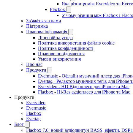
Яка різниця між Evervideo та Ever
Flacbox
У чому різниця між Flacbox і Flac
Зв'яжіться з нами
Підтримка
Правова інформація
Ліцензійна угода
Політика використання файлів cookie
Політика конфіденційності
Правове повідомлення
Умови використання
Про нас
Продукти
Evermusic - Офлайн музичний плеєр для iPhon
Evertag - Редактор музичних тегів для iPhone 
Evervideo - HD Відеоплеєр для iPhone та Mac
Flacbox - Hi-Res аудіоплеєр для iPhone та Mac
Продукти
Evervideo
Evermusic
Flacbox
Evertag
Блог
Flacbox 7.6: новий аудіодвигун BASS, ефекти, DSP 