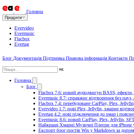
Головна
Продукти
Evervideo
Evermusic
Flacbox
Evertag
Блог
Документація
Підтримка
Правова інформація
Контакти
Пр
⌘
K
Головна
Блог
Flacbox 7.6: новий аудіодвигун BASS, ефекти,
Evermusic 8.7: справжнє відтворення без пауз,
Flacbox 7.4: перебудоване CarPlay, Plex, Jellyfi
Evervideo 1.7: нові Plex, Jellyfin, хмарне відтв
Evertag 4.2: нові підключення до хмар і поясн
Evermusic 8.6: новий CarPlay, Plex, Jellyfin, SF
Найкращі Хмарні Музичні Плеєри для iPhone у
Експорт блог-постів Wix у Markdown за допо