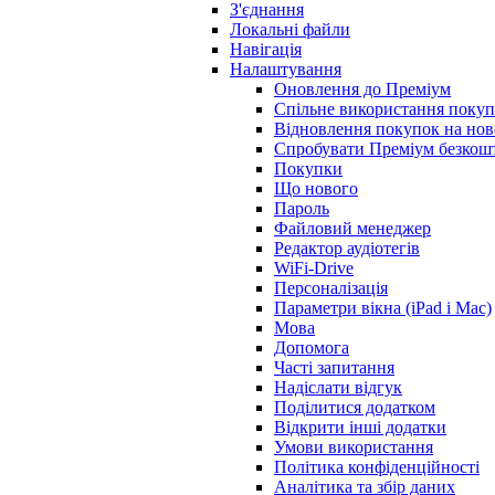
З'єднання
Локальні файли
Навігація
Налаштування
Оновлення до Преміум
Спільне використання покуп
Відновлення покупок на нов
Спробувати Преміум безкош
Покупки
Що нового
Пароль
Файловий менеджер
Редактор аудіотегів
WiFi-Drive
Персоналізація
Параметри вікна (iPad і Mac)
Мова
Допомога
Часті запитання
Надіслати відгук
Поділитися додатком
Відкрити інші додатки
Умови використання
Політика конфіденційності
Аналітика та збір даних