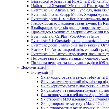
Відтворюйте безвтратні FLAC та DSD на iPhon
Найкращий Хмарний Музичний Плеєр для iPho
Evermusic 6.8: Aliyun Drive, Synology, нові сти
Evermusic Pro на Setapp Mobile: Хмарна музик
Evermusic досяг 11 мільйонів завантажень по в
Flacbox досягає 1 мільйон завантажень: Hi-Res
5 найкращих додатків для відтворення музики 
Промовідео Evermusic: Хмарний музичний пл
Evermusic 3.6: CarPlay, VoiceOver та інше
Evermusic 3.1: Crossfade, синхронізація бібліо
Evermusic досяг 3 мільйонів завантажень: Огл
Flacbox 1.6: Автосинхронізація, еквалайзер, 
Evermusic 2.3: Автосинхронізація, позиція від
Потокове відтворення музики з хмарного схов
Потокова передача та кешування аудіо в iOS 
Документація
Інструкції
Як використовувати звукові ефекти та DSP
Як увімкнути музичний візуалізатор під 
Як використовувати аудіоефекти в Evermu
Як увімкнути та використовувати відтво
Як експортувати плейлисти Apple Music 
Як створити M3U плейлист для Internet A
Як відтворювати музику з Mac / PC / Li
Як відтворювати власну музику на iPho