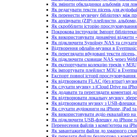
Як змінити обкладинки альбомів для лока
Як редагувати тексти пісень для аудіоф
Як перенести музичну бібліотеку між пр
Як архівувати (ZIP) плейлисти, альбоми,
Як скробблити історію прослуховування з
Покрокова інструкція: Імпорт бібліотеки 
Як використовувати динамічні віджети «З
Як підключити Synology NAS та слухати
Відтворення офлайн-музики в Evermusic 
Як переглядати вбудовані тексти пісень
Як підключити сховище NAS через WebD
Як експортувати колекцію треків у M3U,
Як імпортувати плейлист M3U в Evermus
Експорт повної історії прослуховування з
Як відтворювати FLAC (без втрат) музик
Як слухати музику з iCloud Drive на iPh
Як додавати та переглядати коментарі до
Як відтворювати локальну музику, збере
Як відтворювати музику з USB-флешки н
Як слухати аудіокниги на iPhone, iPad т
Як використовувати аудіо еквалайзер на i
Як підключити USB-флешку до iPhone та
Перенесення файлів з комп'ютера на iP
Як завантажити файли до хмарного схови
Як передати файли бездротово з комп'ют