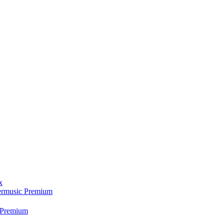
x
ermusic Premium
 Premium