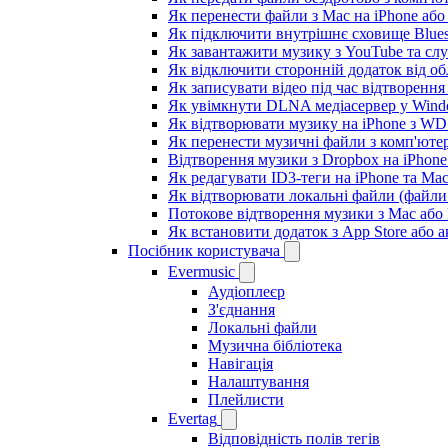
Як перенести файли з Mac на iPhone або
Як підключити внутрішнє сховище Blues
Як завантажити музику з YouTube та сл
Як відключити сторонній додаток від об
Як записувати відео під час відтворення
Як увімкнути DLNA медіасервер у Windo
Як відтворювати музику на iPhone з W
Як перенести музичні файли з комп'ютер
Відтворення музики з Dropbox на iPhon
Як редагувати ID3-теги на iPhone та Ma
Як відтворювати локальні файли (файли 
Потокове відтворення музики з Mac або
Як встановити додаток з App Store або
Посібник користувача
Evermusic
Аудіоплеєр
З'єднання
Локальні файли
Музична бібліотека
Навігація
Налаштування
Плейлисти
Evertag
Відповідність полів тегів