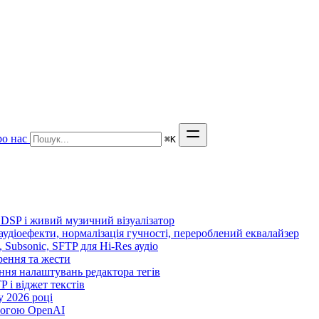
о нас
⌘
K
 DSP і живий музичний візуалізатор
 аудіоефекти, нормалізація гучності, перероблений еквалайзер
n, Subsonic, SFTP для Hi-Res аудіо
орення та жести
ення налаштувань редактора тегів
TP і віджет текстів
 2026 році
могою OpenAI