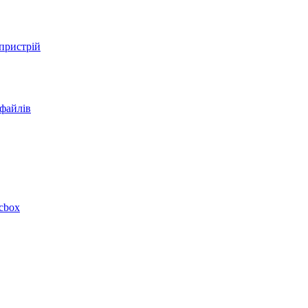
 пристрій
 файлів
acbox