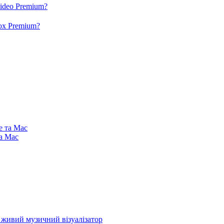
video Premium?
box Premium?
e та Mac
та Mac
і живий музичний візуалізатор