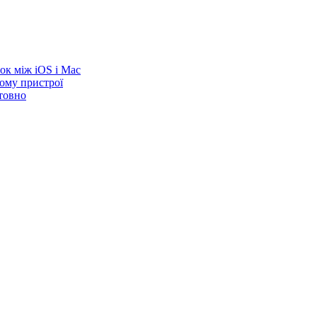
ок між iOS і Mac
ому пристрої
товно