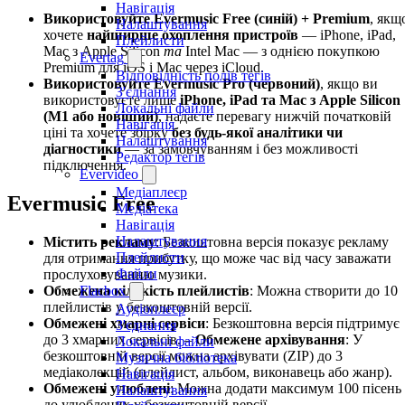
Навігація
Використовуйте Evermusic Free (синій) + Premium
, якщ
Налаштування
хочете
найширше охоплення пристроїв
— iPhone, iPad,
Плейлисти
Mac з Apple Silicon
та
Intel Mac — з однією покупкою
Evertag
Premium для iOS і Mac через iCloud.
Відповідність полів тегів
Використовуйте Evermusic Pro (червоний)
, якщо ви
З'єднання
використовуєте лише
iPhone, iPad та Mac з Apple Silicon
Локальні файли
(M1 або новіший)
, надаєте перевагу нижчій початковій
Навігація
ціні та хочете збірку
без будь-якої аналітики чи
Налаштування
діагностики
— за замовчуванням і без можливості
Редактор тегів
підключення.
Evervideo
Медіаплеєр
Evermusic Free
Медіатека
Навігація
Налаштування
Містить рекламу
: Безкоштовна версія показує рекламу
Плейлисти
для отримання прибутку, що може час від часу заважати
Файли
прослуховуванню музики.
Обмежена кількість плейлистів
: Можна створити до 10
Flacbox
плейлистів у безкоштовній версії.
Аудіоплеєр
Обмежені хмарні сервіси
: Безкоштовна версія підтримує
З'єднання
до 3 хмарних сервісів. –
Обмежене архівування
: У
Локальні файли
безкоштовній версії можна архівувати (ZIP) до 3
Музична бібліотека
медіаколекцій (плейлист, альбом, виконавець або жанр).
Навігація
Обмежені улюблені
: Можна додати максимум 100 пісень
Налаштування
до улюблених у безкоштовній версії.