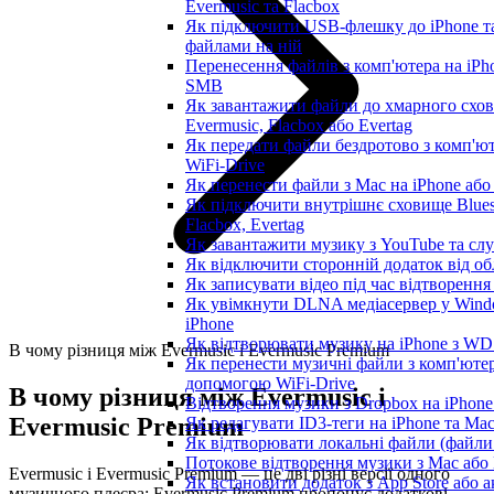
Evermusic та Flacbox
Як підключити USB-флешку до iPhone та
файлами на ній
Перенесення файлів з комп'ютера на iP
SMB
Як завантажити файли до хмарного схов
Evermusic, Flacbox або Evertag
Як передати файли бездротово з комп'ют
WiFi-Drive
Як перенести файли з Mac на iPhone або
Як підключити внутрішнє сховище Blue
Flacbox, Evertag
Як завантажити музику з YouTube та сл
Як відключити сторонній додаток від об
Як записувати відео під час відтворення
Як увімкнути DLNA медіасервер у Windo
iPhone
Як відтворювати музику на iPhone з W
В чому різниця між Evermusic і Evermusic Premium
Як перенести музичні файли з комп'ютера
допомогою WiFi-Drive
В чому різниця між Evermusic і
Відтворення музики з Dropbox на iPhon
Evermusic Premium
Як редагувати ID3-теги на iPhone та Ma
Як відтворювати локальні файли (файли 
Потокове відтворення музики з Mac або
Evermusic і Evermusic Premium — це дві різні версії одного
Як встановити додаток з App Store або 
музичного плеєра: Evermusic Premium пропонує додаткові