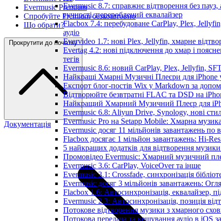
Evermusic 8.7: справжнє відтворення без пауз,
Evermusic Premium
гучності, перероблений еквалайзер
Спробуйте Premium безкоштовно
Flacbox 7.4: перебудоване CarPlay, Plex, Jellyfi
Що обрати?
аудіо
Evervideo 1.7: нові Plex, Jellyfin, хмарне відтв
Прокрутити до початку
Evertag 4.2: нові підключення до хмар і пояс
тегів
Evermusic 8.6: новий CarPlay, Plex, Jellyfin, SF
Найкращі Хмарні Музичні Плеєри для iPhone у
Експорт блог-постів Wix у Markdown за допо
Відтворюйте безвтратні FLAC та DSD на iPhon
Найкращий Хмарний Музичний Плеєр для iPho
Evermusic 6.8: Aliyun Drive, Synology, нові сти
Evermusic Pro на Setapp Mobile: Хмарна музик
Документація
Evermusic досяг 11 мільйонів завантажень по в
Flacbox досягає 1 мільйон завантажень: Hi-Res
5 найкращих додатків для відтворення музики 
Промовідео Evermusic: Хмарний музичний пл
Evermusic 3.6: CarPlay, VoiceOver та інше
Evermusic 3.1: Crossfade, синхронізація бібліо
Evermusic досяг 3 мільйонів завантажень: Огл
Flacbox 1.6: Автосинхронізація, еквалайзер, 
Evermusic 2.3: Автосинхронізація, позиція від
Потокове відтворення музики з хмарного схов
Потокова передача та кешування аудіо в iOS 