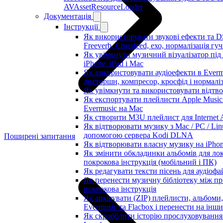
AVAssetResourceLoader
Документація
Інструкції
Як використовувати звукові ефекти та D
Freeverb, Crossfeed, ехо, нормалізація гу
Як увімкнути музичний візуалізатор під
iPhone, iPad і Mac
Як використовувати аудіоефекти в Evermu
дисторшн, компресор, кросфід і нормаліз
Як увімкнути та використовувати відтво
Як експортувати плейлисти Apple Music 
Evermusic на Mac
Як створити M3U плейлист для Internet A
Як відтворювати музику з Mac / PC / Lin
допомогою сервера Kodi DLNA
Поширені запитання
Як відтворювати власну музику на iPho
Як змінити обкладинки альбомів для лока
покрокова інструкція (мобільний і ПК)
Як редагувати тексти пісень для аудіоф
Як перенести музичну бібліотеку між пр
покрокова інструкція
Як архівувати (ZIP) плейлисти, альбоми,
Evermusic та Flacbox і перенести на інш
Як скробблити історію прослуховування 