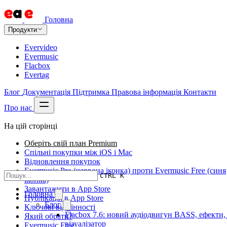
Головна
Продукти
Evervideo
Evermusic
Flacbox
Evertag
Блог
Документація
Підтримка
Правова інформація
Контакти
Про нас
На цій сторінці
Оберіть свій план Premium
Спільні покупки між iOS і Mac
Відновлення покупок
Evermusic Pro (червона іконка) проти Evermusic Free (синя
CTRL K
іконка)
Завантажити в App Store
Головна
Публікація в App Store
Блог
Ключові відмінності
Flacbox 7.6: новий аудіодвигун BASS, ефекти
Який обрати?
візуалізатор
Evermusic Free