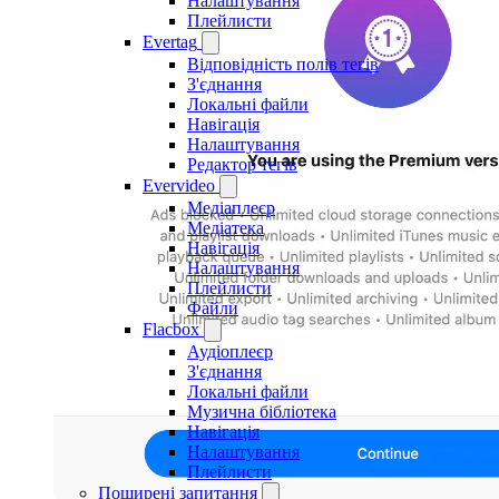
Налаштування
Плейлисти
Evertag
Відповідність полів тегів
З'єднання
Локальні файли
Навігація
Налаштування
Редактор тегів
Evervideo
Медіаплеєр
Медіатека
Навігація
Налаштування
Плейлисти
Файли
Flacbox
Аудіоплеєр
З'єднання
Локальні файли
Музична бібліотека
Навігація
Налаштування
Плейлисти
Поширені запитання