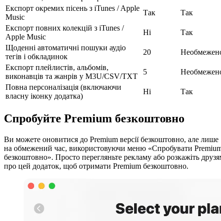
Експорт окремих пісень з iTunes / Apple
Так
Так
Music
Експорт повних колекцій з iTunes /
Ні
Так
Apple Music
Щоденні автоматичні пошуки аудіо
20
Необмежен
тегів і обкладинок
Експорт плейлистів, альбомів,
5
Необмежен
виконавців та жанрів у M3U/CSV/TXT
Повна персоналізація (включаючи
Ні
Так
власну іконку додатка)
Спробуйте Premium безкоштовно
Ви можете оновитися до Premium версії безкоштовно, але лише
на обмежений час, використовуючи меню «Спробувати Premiu
безкоштовно». Просто перегляньте рекламу або розкажіть друзя
про цей додаток, щоб отримати Premium безкоштовно.