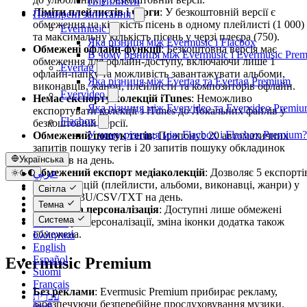
Плейлисти
Ліміти плейлистів і черги
: У безкоштовній версії є
Поширені запитання
обмеження на кількість пісень в одному плейлисті (1 000)
Evermusic
та максимальну кількість пісень у черзі плеєра (750).
Яка різниця між Evermusic і Flacbox
Обмежені офлайн-функції
: Безкоштовна версія має
В чому різниця між Evermusic і Evermusic Pre
обмеження для офлайн-доступу, включаючи лише 1
Evertag
офлайн-папку та можливість завантажувати альбоми,
Яка різниця між Evertag та Evertag Premium
виконавців, жанри, плейлисти та композиторів офлайн.
Evervideo
Немає експорту колекцій iTunes
: Неможливо
Яка різниця між Evervideo та Evervideo Premi
експортувати колекції з iTunes до Локальних файлів у
Flacbox
безкоштовній версії.
У чому різниця між Flacbox і Flacbox Premium?
Обмежений пошук тегів
: Пропонує 20 автоматичних
запитів пошуку тегів і 20 запитів пошуку обкладинок
альбомів на день.
Українська
Обмежений експорт медіаколекцій
: Дозволяє 5 експорті
عربي
медіаколекцій (плейлисти, альбоми, виконавці, жанри) у
Català
Світла
формат M3U/CSV/TXT на день.
Čeština
Темна
Обмежена персоналізація
: Доступні лише обмежені
Dansk
Система
параметри персоналізації, зміна іконки додатка також
Deutsch
обмежена.
Ελληνικά
English
Español
Evermusic Premium
Suomi
Français
Без реклами
: Evermusic Premium прибирає рекламу,
עברית
забезпечуючи безперебійне прослуховування музики.