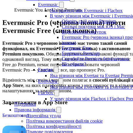
Evermusic
Evermusic You Are Using Premium
Яка різниця між Evermusic і Flacbox
В чому різниця між Evermusic і Evermus
Оберіть свій план Premium
Evermusic Pro (червона іконка) проти
Спільні покупки між iOS і Mac
Evermusic Free (синя іконка)
Відновлення покупок
Evermusic Pro (червона іконка) про
іконка)
Evermusic Pro з червоною іконкою має точно такий самий
Evermusic Free
функціонал, як Evermusic Free (синя іконка) з активованою
Evermusic Premium
Premium покупкою.
Обидва додатки мають однакові функції т
Спробуйте Premium безкоштовно
однаковий вигляд. Тому якщо ви вже оновили синій Evermusic
Що обрати?
Free до Premium, немає потреби встановлювати червоний
Evertag
Evermusic Pro — у вас вже є все, що пропонує Pro.
Яка різниця між Evertag та Evertag Prem
Відмінність між синім і червоним полягає в
способі публікації 
Evervideo
App Store
, на яких платформах кожен з них працює та в кілько
Яка різниця між Evervideo та Evervideo 
налаштуваннях за замовчуванням.
Flacbox
У чому різниця між Flacbox і Flacbox Pr
Завантажити в App Store
Підтримка
Правова інформація
Безкоштовно
Ліцензійна угода
Політика використання файлів cookie
Політика конфіденційності
Правове повідомлення