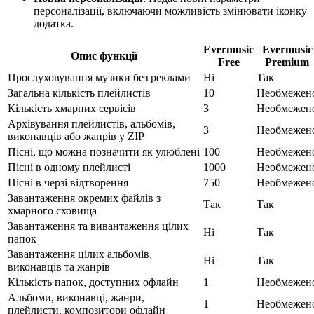
персоналізації, включаючи можливість змінювати іконку
додатка.
Evermusic
Evermusic
Опис функції
Free
Premium
Прослуховування музики без реклами
Ні
Так
Загальна кількість плейлистів
10
Необмежен
Кількість хмарних сервісів
3
Необмежен
Архівування плейлистів, альбомів,
3
Необмежен
виконавців або жанрів у ZIP
Пісні, що можна позначити як улюблені
100
Необмежен
Пісні в одному плейлисті
1000
Необмежен
Пісні в черзі відтворення
750
Необмежен
Завантаження окремих файлів з
Так
Так
хмарного сховища
Завантаження та вивантаження цілих
Ні
Так
папок
Завантаження цілих альбомів,
Ні
Так
виконавців та жанрів
Кількість папок, доступних офлайн
1
Необмежен
Альбоми, виконавці, жанри,
1
Необмежен
плейлисти, композитори офлайн