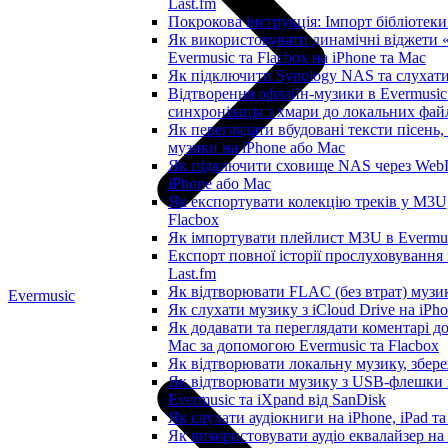
Last.fm
Покрокова інструкція: Імпорт бібліотеки 
Як використовувати динамічні віджети «
Evermusic та Flacbox на iPhone та Mac
Як підключити Synology NAS та слухати
Відтворення офлайн-музики в Evermusic 
синхронізація з хмари до локальних фай
Як переглядати вбудовані тексти пісень
музики на iPhone або Mac
Як підключити сховище NAS через WebD
iPhone або Mac
Як експортувати колекцію треків у M3U,
Flacbox
Як імпортувати плейлист M3U в Evermus
Експорт повної історії прослуховування 
Last.fm
Як відтворювати FLAC (без втрат) музик
Evermusic
Як слухати музику з iCloud Drive на iPh
Як додавати та переглядати коментарі до 
Mac за допомогою Evermusic та Flacbox
Як відтворювати локальну музику, збере
Як відтворювати музику з USB-флешки 
Evermusic та iXpand від SanDisk
Як слухати аудіокниги на iPhone, iPad т
Як використовувати аудіо еквалайзер на 