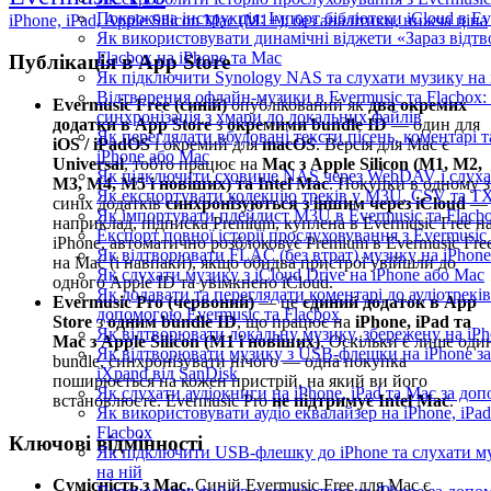
Покрокова інструкція: Імпорт бібліотеки iCloud в Ev
iPhone, iPad, Apple Silicon Mac (M1+); без аналітики, нижча ціна
Як використовувати динамічні віджети «Зараз відтв
Flacbox на iPhone та Mac
Публікація в App Store
Як підключити Synology NAS та слухати музику на 
Відтворення офлайн-музики в Evermusic та Flacbox:
Evermusic Free (синій)
опублікований як
два окремих
синхронізація з хмари до локальних файлів
додатки в App Store
з
окремими bundle ID
— один для
Як переглядати вбудовані тексти пісень, коментарі
iOS / iPadOS
і окремий для
macOS
. Версія для Mac є
iPhone або Mac
Universal
, тобто працює на
Mac з Apple Silicon (M1, M2,
Як підключити сховище NAS через WebDAV і слухат
M3, M4, M5 і новіших) та Intel Mac
. Покупки в одному з
Як експортувати колекцію треків у M3U, CSV та TXT
синіх додатків
синхронізуються з іншим через iCloud
—
Як імпортувати плейлист M3U в Evermusic та Flacb
наприклад, підписка Premium, куплена в Evermusic Free н
Експорт повної історії прослуховування з Evermusic 
iPhone, автоматично розблоковує Premium в Evermusic Fre
Як відтворювати FLAC (без втрат) музику на iPhone
на Mac (і навпаки), якщо обидва пристрої увійшли до
Як слухати музику з iCloud Drive на iPhone або Mac
одного Apple ID та увімкнено iCloud.
Як додавати та переглядати коментарі до аудіотреків 
Evermusic Pro (червоний)
— це
єдиний додаток в App
допомогою Evermusic та Flacbox
Store
з
одним bundle ID
, що працює на
iPhone, iPad та
Як відтворювати локальну музику, збережену на iP
Mac з Apple Silicon (M1 і новіших)
. Оскільки є лише оди
Як відтворювати музику з USB-флешки на iPhone за
bundle, синхронізувати нічого — одна покупка
iXpand від SanDisk
поширюється на кожен пристрій, на який ви його
Як слухати аудіокниги на iPhone, iPad та Mac за до
встановлюєте. Evermusic Pro
не підтримує Intel Mac
.
Як використовувати аудіо еквалайзер на iPhone, iPad
Flacbox
Ключові відмінності
Як підключити USB-флешку до iPhone та слухати м
на ній
Сумісність з Mac.
Синій Evermusic Free для Mac є