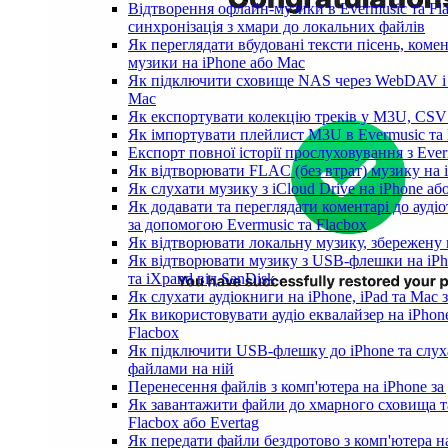
Відтворення офлайн-музики в Evermusic та Fla
синхронізація з хмари до локальних файлів
Як переглядати вбудовані тексти пісень, коме
музики на iPhone або Mac
Як підключити сховище NAS через WebDAV і с
Mac
Як експортувати колекцію треків у M3U, CSV 
Як імпортувати плейлист M3U в Evermusic та 
Експорт повної історії прослуховування з Ever
Як відтворювати FLAC (без втрат) музику на 
Як слухати музику з iCloud Drive на iPhone аб
Як додавати та переглядати коментарі до аудіот
за допомогою Evermusic та Flacbox
Як відтворювати локальну музику, збережену 
Як відтворювати музику з USB-флешки на iPh
та iXpand від SanDisk
Як слухати аудіокниги на iPhone, iPad та Mac
Як використовувати аудіо еквалайзер на iPhone
Flacbox
Як підключити USB-флешку до iPhone та слух
файлами на ній
Перенесення файлів з комп'ютера на iPhone 
Як завантажити файли до хмарного сховища та
Flacbox або Evertag
Як передати файли бездротово з комп'ютера н