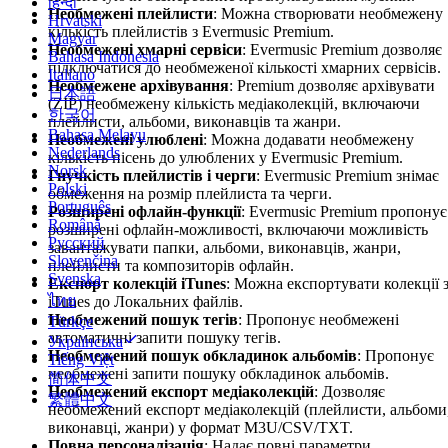
हिन्दी
Необмежені плейлисти
: Можна створювати необмежену
Hrvatski
кількість плейлистів з Evermusic Premium.
Magyar
Необмежені хмарні сервіси
: Evermusic Premium дозволяє
Bahasa Indonesia
підключатися до необмеженої кількості хмарних сервісів.
Italiano
Необмежене архівування
: Premium дозволяє архівувати
日本語
(ZIP) необмежену кількість медіаколекцій, включаючи
한국어
плейлисти, альбоми, виконавців та жанри.
Bahasa Melayu
Необмежені улюблені
: Можна додавати необмежену
Nederlands
кількість пісень до улюблених у Evermusic Premium.
Norsk
Гнучкість плейлистів і черги
: Evermusic Premium знімає
Polski
обмеження на розмір плейлиста та черги.
Português
Розширені офлайн-функції
: Evermusic Premium пропонує
Română
розширені офлайн-можливості, включаючи можливість
Русский
завантажувати папки, альбоми, виконавців, жанри,
Slovenčina
плейлисти та композиторів офлайн.
Svenska
Експорт колекцій iTunes
: Можна експортувати колекції 
ไทย
iTunes до Локальних файлів.
Необмежений пошук тегів
: Пропонує необмежені
Türkçe
автоматичні запити пошуку тегів.
Українська
Необмежений пошук обкладинок альбомів
: Пропонує
Tiếng Việt
необмежені запити пошуку обкладинок альбомів.
简体中文
Необмежений експорт медіаколекцій
: Дозволяє
繁體中文
необмежений експорт медіаколекцій (плейлисти, альбоми
виконавці, жанри) у формат M3U/CSV/TXT.
Повна персоналізація
: Надає повні параметри