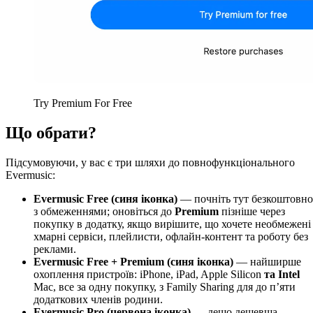
Try Premium For Free
Що обрати?
Підсумовуючи, у вас є три шляхи до повнофункціонального
Evermusic:
Evermusic Free (синя іконка)
— почніть тут безкоштовно
з обмеженнями; оновіться до
Premium
пізніше через
покупку в додатку, якщо вирішите, що хочете необмежені
хмарні сервіси, плейлисти, офлайн-контент та роботу без
реклами.
Evermusic Free + Premium (синя іконка)
— найширше
охоплення пристроїв: iPhone, iPad, Apple Silicon
та Intel
Mac, все за одну покупку, з Family Sharing для до п’яти
додаткових членів родини.
Evermusic Pro (червона іконка)
— дещо дешевша