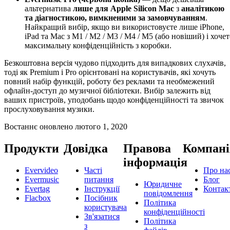
альтернатива
лише для Apple Silicon Mac
з
аналітикою
та діагностикою, вимкненими за замовчуванням
.
Найкращий вибір, якщо ви використовуєте лише iPhone,
iPad та Mac з M1 / M2 / M3 / M4 / M5 (або новіший) і хочет
максимальну конфіденційність з коробки.
Безкоштовна версія чудово підходить для випадкових слухачів,
тоді як Premium і Pro орієнтовані на користувачів, які хочуть
повний набір функцій, роботу без реклами та необмежений
офлайн-доступ до музичної бібліотеки. Вибір залежить від
ваших пристроїв, уподобань щодо конфіденційності та звичок
прослуховування музики.
Востаннє оновлено
лютого 1, 2020
Продукти
Довідка
Правова
Компані
інформація
Evervideo
Часті
Про на
Evermusic
питання
Блог
Юридичне
Evertag
Інструкції
Контак
повідомлення
Flacbox
Посібник
Політика
користувача
конфіденційності
Зв'язатися
Політика
з