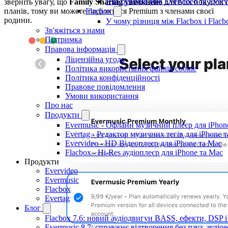
Яка різниця між Evervideo та Ever
зверніть увагу, що
Family Sharing
увімкнено
для всіх покупок і
планів, тому ви можете поділитися Premium з членами своєї
Flacbox
родини.
У чому різниця між Flacbox і Flac
Зв'яжіться з нами
Підтримка
Правова інформація
Ліцензійна угода
Політика використання файлів cookie
Політика конфіденційності
Правове повідомлення
Умови використання
Про нас
Продукти
Evermusic - Офлайн музичний плеєр для iPhon
Evertag - Редактор музичних тегів для iPhone 
Evervideo - HD Відеоплеєр для iPhone та Mac
Flacbox - Hi-Res аудіоплеєр для iPhone та Mac
Продукти
Evervideo
Evermusic
Flacbox
Evertag
Блог
Flacbox 7.6: новий аудіодвигун BASS, ефекти, DSP 
Evermusic 8.7: справжнє відтворення без пауз, аудіое