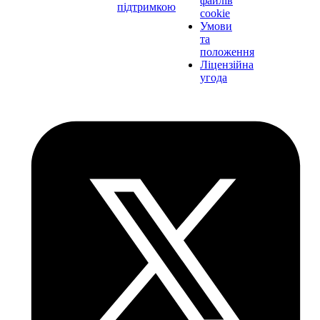
файлів
підтримкою
cookie
Умови
та
положення
Ліцензійна
угода