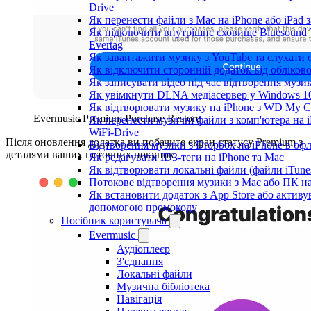
Drive
Як перенести файли з Mac на iPhone або iPad 
Як підключити внутрішнє сховище Bluesound 
Evertag
Як завантажити музику з YouTube та слухати 
Як відключити сторонній додаток від обліков
Як записувати відео під час відтворення музи
Як увімкнути DLNA медіасервер у Windows 10
Як відтворювати музику на iPhone з WD My 
Evermusic Premium Purchase Restore
Як перенести музичні файли з комп'ютера на i
WiFi-Drive
Після оновлення додатка ви побачите екран статусу Premium з
Відтворення музики з Dropbox на iPhone в оф
деталями ваших поточних покупок.
Як редагувати ID3-теги на iPhone та Mac
Як відтворювати локальні файли (файли iTune
Потокове відтворення музики з Mac або ПК н
Як встановити додаток з App Store або активу
допомогою промокоду
Посібник користувача
Evermusic
Аудіоплеєр
З'єднання
Локальні файли
Музична бібліотека
Навігація