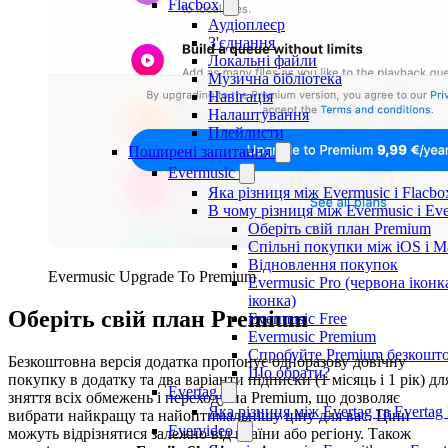
Flacbox
Аудіоплеєр
З'єднання
Локальні файли
Музична бібліотека
Навігація
Налаштування
Плейлисти
Поширені запитання
Evermusic
Яка різниця між Evermusic і Flacbo
В чому різниця між Evermusic і Ev
Оберіть свій план Premium
Спільні покупки між iOS і M
Відновлення покупок
Evermusic Upgrade To Premium
Evermusic Pro (червона іконк
іконка)
Оберіть свій план Premium
Evermusic Free
Evermusic Premium
Спробуйте Premium безкошт
Безкоштовна версія додатка пропонує одноразову довічну
Що обрати?
покупку в додатку та два варіанти підписки (1 місяць і 1 рік) дл
Evertag
зняття всіх обмежень і переходу на Premium, що дозволяє
Яка різниця між Evertag та Evertag
вибрати найкращу та найоптимальнішу ціну для вас. Ціни
Evervideo
можуть відрізнятися залежно від країни або регіону. Також