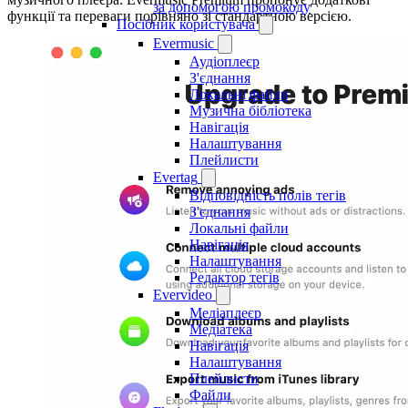
за допомогою промокоду
функції та переваги порівняно зі стандартною версією.
Посібник користувача
Evermusic
Аудіоплеєр
З'єднання
Локальні файли
Музична бібліотека
Навігація
Налаштування
Плейлисти
Evertag
Відповідність полів тегів
З'єднання
Локальні файли
Навігація
Налаштування
Редактор тегів
Evervideo
Медіаплеєр
Медіатека
Навігація
Налаштування
Плейлисти
Файли