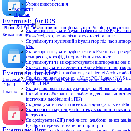
Умови використання
Контакти
Про нас
Evermusic for iOS
Інструкції
iPhone & iPad; безкоштовно з опціональною Premium покупкою
Як використовувати звукові ефекти та DSP у Flacbox
Безкоштовно
Crossfeed, ехо, нормалізація гучності та інше
Як увімкнути музичний візуалізатор під час відтворе
Mac
Як використовувати аудіоефекти в Evermusic: реверб
компресор, кросфід і нормалізація гучності
Як увімкнути та використовувати відтворення без п
Як експортувати плейлисти Apple Music та відтворю
Evermusic for Mac
Як створити M3U плейлист для Internet Archive або 
Як відтворювати музику з Mac / PC / Linux / NAS н
Universal (Apple Silicon & Intel); спільні покупки з iOS через
Kodi DLNA
iCloud
Як відтворювати власну музику на iPhone за допом
Платно
Як змінити обкладинки альбомів для локальних трекі
інструкція (мобільний і ПК)
Як редагувати тексти пісень для аудіофайлів на iP
Як перенести музичну бібліотеку між пристроями в 
інструкція
Як архівувати (ZIP) плейлисти, альбоми, виконавців
Flacbox і перенести на інший пристрій
Evermusic Pro
Як скробблити історію прослуховування з Evermusic 