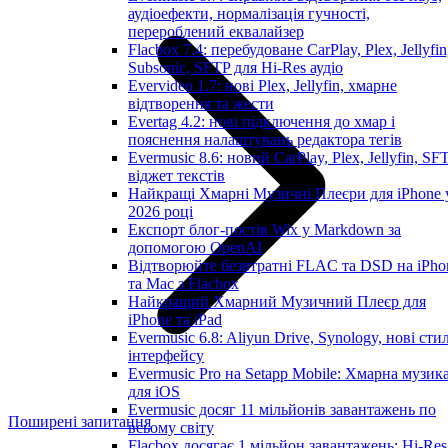
аудіоефекти, нормалізація гучності,
перероблений еквалайзер
Flacbox 7.4: перебудоване CarPlay, Plex, Jellyfin
Subsonic, SFTP для Hi-Res аудіо
Evervideo 1.7: нові Plex, Jellyfin, хмарне
відтворення та жести
Evertag 4.2: нові підключення до хмар і
пояснення налаштувань редактора тегів
Evermusic 8.6: новий CarPlay, Plex, Jellyfin, SFT
віджет текстів
Найкращі Хмарні Музичні Плеєри для iPhone 
2026 році
Експорт блог-постів Wix у Markdown за
допомогою OpenAI
Відтворюйте безвтратні FLAC та DSD на iPho
та Mac з Flacbox
Найкращий Хмарний Музичний Плеєр для
iPhone та iPad
Evermusic 6.8: Aliyun Drive, Synology, нові стил
інтерфейсу
Evermusic Pro на Setapp Mobile: Хмарна музик
для iOS
Evermusic досяг 11 мільйонів завантажень по
Поширені запитання
всьому світу
Flacbox досягає 1 мільйон завантажень: Hi-Res