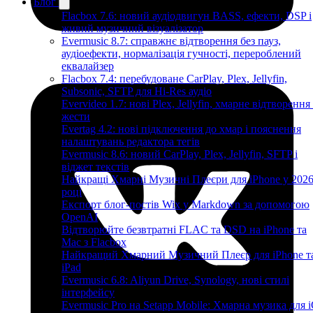
Блог
Flacbox 7.6: новий аудіодвигун BASS, ефекти, DSP і
живий музичний візуалізатор
Evermusic 8.7: справжнє відтворення без пауз,
аудіоефекти, нормалізація гучності, перероблений
еквалайзер
Flacbox 7.4: перебудоване CarPlay, Plex, Jellyfin,
Subsonic, SFTP для Hi-Res аудіо
Evervideo 1.7: нові Plex, Jellyfin, хмарне відтворення
жести
Evertag 4.2: нові підключення до хмар і пояснення
налаштувань редактора тегів
Evermusic 8.6: новий CarPlay, Plex, Jellyfin, SFTP і
віджет текстів
Найкращі Хмарні Музичні Плеєри для iPhone у 202
році
Експорт блог-постів Wix у Markdown за допомогою
OpenAI
Відтворюйте безвтратні FLAC та DSD на iPhone та
Mac з Flacbox
Найкращий Хмарний Музичний Плеєр для iPhone т
iPad
Evermusic 6.8: Aliyun Drive, Synology, нові стилі
інтерфейсу
Evermusic Pro на Setapp Mobile: Хмарна музика для 