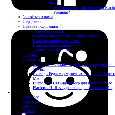
Flacbox
У чому різниця між Flacbox і Flacb
Premium?
Зв'яжіться з нами
Підтримка
Правова інформація
Ліцензійна угода
Політика використання файлів cookie
Політика конфіденційності
Правове повідомлення
Умови використання
Про нас
Продукти
Evermusic - Офлайн музичний плеєр для iPhon
та Mac
Evertag - Редактор музичних тегів для iPhone т
Mac
Evervideo - HD Відеоплеєр для iPhone та Mac
Flacbox - Hi-Res аудіоплеєр для iPhone та Mac
Продукти
Evervideo
Evermusic
Flacbox
Evertag