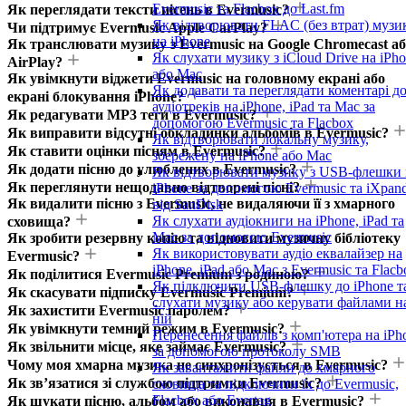
Evermusic та Flacbox до Last.fm
Як переглядати тексти пісень в Evermusic?
Як відтворювати FLAC (без втрат) музи
Чи підтримує Evermusic Apple CarPlay?
на iPhone
Як транслювати музику з Evermusic на Google Chromecast а
Як слухати музику з iCloud Drive на iPh
AirPlay?
або Mac
Як увімкнути віджети Evermusic на головному екрані або
Як додавати та переглядати коментарі д
екрані блокування iPhone?
аудіотреків на iPhone, iPad та Mac за
Як редагувати MP3 теги в Evermusic?
допомогою Evermusic та Flacbox
Як виправити відсутні обкладинки альбомів в Evermusic?
Як відтворювати локальну музику,
Як ставити оцінки пісням в Evermusic?
збережену на iPhone або Mac
Як додати пісню до улюблених в Evermusic?
Як відтворювати музику з USB-флешки 
Як переглянути нещодавно відтворені пісні?
iPhone за допомогою Evermusic та iXpan
Як видалити пісню з Evermusic, не видаляючи її з хмарного
від SanDisk
Як слухати аудіокниги на iPhone, iPad та
сховища?
Mac за допомогою Evermusic
Як зробити резервну копію та відновити музичну бібліотеку
Як використовувати аудіо еквалайзер на
Evermusic?
iPhone, iPad або Mac з Evermusic та Flacb
Як поділитися Evermusic Premium з родиною?
Як підключити USB-флешку до iPhone т
Як скасувати підписку Evermusic Premium?
слухати музику або керувати файлами н
Як захистити Evermusic паролем?
ній
Як увімкнути темний режим в Evermusic?
Перенесення файлів з комп'ютера на iPh
Як звільнити місце, яке займає Evermusic?
за допомогою протоколу SMB
Чому моя хмарна музика не синхронізується в Evermusic?
Як завантажити файли до хмарного
Як зв’язатися зі службою підтримки Evermusic?
сховища та підключити їх до Evermusic,
Flacbox або Evertag
Як шукати пісню, альбом або виконавця в Evermusic?