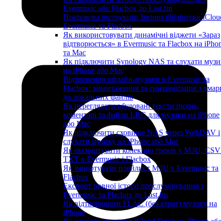
Evermusic або Flacbox до Last.fm
Покрокова інструкція: Імпорт бібліотеки iClou
Evermusic та Flacbox
Як використовувати динамічні віджети «Зараз
відтворюється» в Evermusic та Flacbox на iPho
та Mac
Як підключити Synology NAS та слухати музи
на iPhone або Mac
Відтворення офлайн-музики в Evermusic та
Flacbox: завантаження та синхронізація з хмар
до локальних файлів
Як переглядати вбудовані тексти пісень,
коментарі та файли LRC для музики на iPhone
або Mac
Як підключити сховище NAS через WebDAV і
слухати музику на iPhone або Mac
Як експортувати колекцію треків у M3U, CSV
TXT в Evermusic і Flacbox
Як імпортувати плейлист M3U в Evermusic та
Flacbox
Експорт повної історії прослуховування з
Evermusic та Flacbox до Last.fm
Як відтворювати FLAC (без втрат) музику на
iPhone