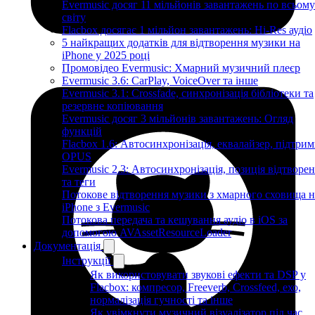
Evermusic досяг 11 мільйонів завантажень по всьому
світу
Flacbox досягає 1 мільйон завантажень: Hi-Res аудіо
5 найкращих додатків для відтворення музики на
iPhone у 2025 році
Промовідео Evermusic: Хмарний музичний плеєр
Evermusic 3.6: CarPlay, VoiceOver та інше
Evermusic 3.1: Crossfade, синхронізація бібліотеки та
резервне копіювання
Evermusic досяг 3 мільйонів завантажень: Огляд
функцій
Flacbox 1.6: Автосинхронізація, еквалайзер, підтрим
OPUS
Evermusic 2.3: Автосинхронізація, позиція відтворе
та теги
Потокове відтворення музики з хмарного сховища н
iPhone з Evermusic
Потокова передача та кешування аудіо в iOS за
допомогою AVAssetResourceLoader
Документація
Інструкції
Як використовувати звукові ефекти та DSP у
Flacbox: компресор, Freeverb, Crossfeed, ехо,
нормалізація гучності та інше
Як увімкнути музичний візуалізатор під час