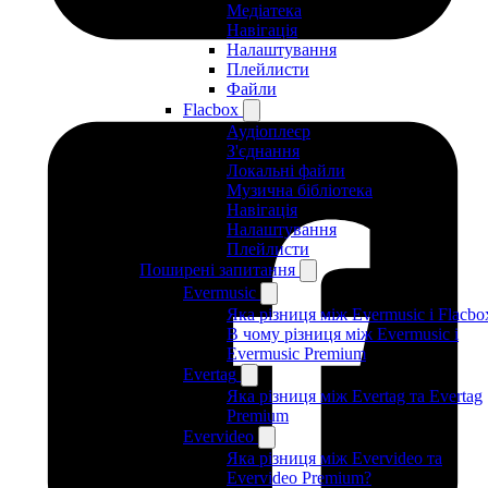
Медіатека
Навігація
Налаштування
Плейлисти
Файли
Flacbox
Аудіоплеєр
З'єднання
Локальні файли
Музична бібліотека
Навігація
Налаштування
Плейлисти
Поширені запитання
Evermusic
Яка різниця між Evermusic і Flacbo
В чому різниця між Evermusic і
Evermusic Premium
Evertag
Яка різниця між Evertag та Evertag
Premium
Evervideo
Яка різниця між Evervideo та
Evervideo Premium?