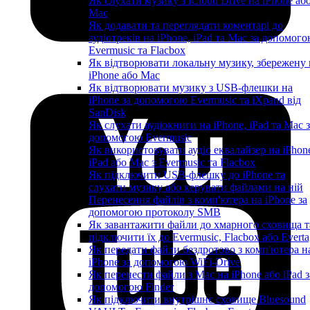
Як слухати музику з iCloud Drive на iPhone аб
Mac
Як додавати та переглядати коментарі до
аудіотреків на iPhone, iPad та Mac за допомог
Evermusic та Flacbox
Як відтворювати локальну музику, збережену 
iPhone або Mac
Як відтворювати музику з USB-флешки на
iPhone за допомогою Evermusic та iXpand від
SanDisk
Як слухати аудіокниги на iPhone, iPad та Mac 
допомогою Evermusic
Як використовувати аудіо еквалайзер на iPhon
iPad або Mac з Evermusic та Flacbox
Як підключити USB-флешку до iPhone та
слухати музику або керувати файлами на ній
Перенесення файлів з комп'ютера на iPhone за
допомогою протоколу SMB
Як завантажити файли до хмарного сховища т
підключити їх до Evermusic, Flacbox або Evert
Як передати файли бездротово з комп'ютера н
iPhone за допомогою WiFi-Drive
Як перенести файли з Mac на iPhone або iPad з
допомогою Finder
Як підключити внутрішнє сховище Bluesound