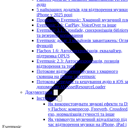
аудіо
5 найкращих додатків для відтворення музики
iPhone у 2025 році
Промовідео Evermusic: Хмарний музичний пл
Evermusic 3.6: CarPlay, VoiceOver та інше
Evermusic 3.1: Crossfade, синхронізація бібліот
та резервне копіювання
Evermusic досяг 3 мільйонів завантажень: Огл
функцій
Flacbox 1.6: Автосинхронізація, еквалайзер,
підтримка OPUS
Evermusic 2.3: Автосинхронізація, позиція
відтворення та теги
Потокове відтворення музики з хмарного
сховища на iPhone з Evermusic
Потокова передача та кешування аудіо в iOS з
допомогою AVAssetResourceLoader
Документація
Інструкції
Як використовувати звукові ефекти та 
у Flacbox: компресор, Freeverb, Crossfeed
ехо, нормалізація гучності та інше
Як увімкнути музичний візуалізатор під
час відтворення музики на iPhone, iPad і
Evermusic