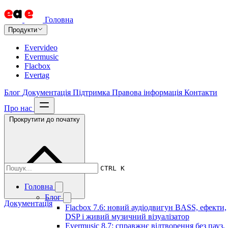
Головна
Продукти
Evervideo
Evermusic
Flacbox
Evertag
Блог
Документація
Підтримка
Правова інформація
Контакти
Про нас
Прокрутити до початку
CTRL K
Головна
Блог
Документація
Flacbox 7.6: новий аудіодвигун BASS, ефекти,
DSP і живий музичний візуалізатор
Evermusic 8.7: справжнє відтворення без пауз,