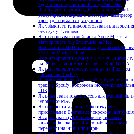
відтворення музики на iPhone, iPad і Mac
Як використовувати аудіоефекти в Evermusic:
реверберація, затримка, дисторшн, компресор,
кросфід і нормалізація гучності
Як увімкнути та використовувати відтворення
без пауз у Evermusic
Як експортувати плейлисти Apple Music та
відтворювати їх у Evermusic на Mac
Як створити M3U плейлист для Internet Archiv
або Live Music Archive
Як відтворювати музику з Mac / PC / Linux / 
на iPhone за допомогою сервера Kodi DLNA
Як відтворювати власну музику на iPhone за
допомогою CarPlay
Як змінити обкладинки альбомів для локальн
треків у Spotify: покрокова інструкція (мобіль
і ПК)
Як редагувати тексти пісень для аудіофайлів н
iPhone або MAC
Як перенести музичну бібліотеку між
пристроями в Evermusic: покрокова інструкція
Як архівувати (ZIP) плейлисти, альбоми,
виконавців і жанри в Evermusic та Flacbox і
перенести на інший пристрій
Як скробблити історію прослуховування з