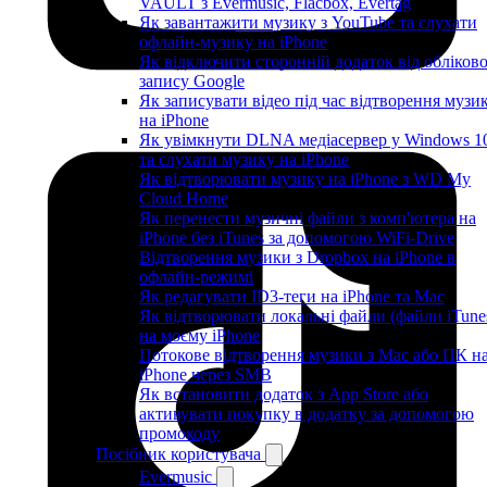
VAULT з Evermusic, Flacbox, Evertag
Як завантажити музику з YouTube та слухати
офлайн-музику на iPhone
Як відключити сторонній додаток від обліков
запису Google
Як записувати відео під час відтворення музи
на iPhone
Як увімкнути DLNA медіасервер у Windows 1
та слухати музику на iPhone
Як відтворювати музику на iPhone з WD My
Cloud Home
Як перенести музичні файли з комп'ютера на
iPhone без iTunes за допомогою WiFi-Drive
Відтворення музики з Dropbox на iPhone в
офлайн-режимі
Як редагувати ID3-теги на iPhone та Mac
Як відтворювати локальні файли (файли iTune
на моєму iPhone
Потокове відтворення музики з Mac або ПК н
iPhone через SMB
Як встановити додаток з App Store або
активувати покупку в додатку за допомогою
промокоду
Посібник користувача
Evermusic