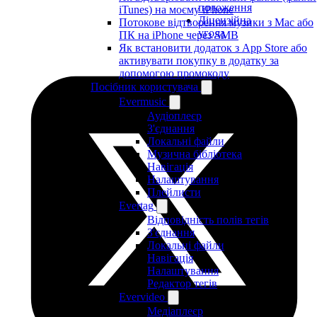
положення
iTunes) на моєму iPhone
Ліцензійна
Потокове відтворення музики з Mac або
угода
ПК на iPhone через SMB
Як встановити додаток з App Store або
активувати покупку в додатку за
допомогою промокоду
Посібник користувача
Evermusic
Аудіоплеєр
З'єднання
Локальні файли
Музична бібліотека
Навігація
Налаштування
Плейлисти
Evertag
Відповідність полів тегів
З'єднання
Локальні файли
Навігація
Налаштування
Редактор тегів
Evervideo
Медіаплеєр