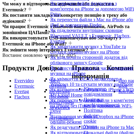
Як передати файли бездротово з
Чи можу я відтворювати аудіокниги або подкасти в
комп'ютера на iPhone за допомогою WiFi
Evermusic?
Drive
Як поставити закладку на конкретну позицію в треку або
Як перенести файли з Mac на iPhone або
аудіокнизі?
iPad за допомогою Finder
Чи працює Evermusic з Bluetooth навушниками, AirPods та
Як підключити внутрішнє сховище
зовнішніми ЦАПами?
Bluesound VAULT з Evermusic, Flacbox,
Як використовувати USB-накопичувач або SD-карту з
Evertag
Evermusic на iPhone або iPad?
Як завантажити музику з YouTube та
Як змінити мову інтерфейсу Evermusic?
слухати офлайн-музику на iPhone
Востаннє оновлено
червня 12, 2025
Як відключити сторонній додаток від
облікового запису Google
Продукти
Довідка
Правова
Компані
Як записувати відео під час відтворення
музики на iPhone
інформація
Як увімкнути DLNA медіасервер у
Evervideo
Часті
Про на
Windows 10 та слухати музику на iPhone
Evermusic
питання
Блог
Юридичне
Як відтворювати музику на iPhone з WD
Evertag
Інструкції
Контак
повідомлення
My Cloud Home
Flacbox
Посібник
Політика
Як перенести музичні файли з комп'юте
користувача
конфіденційності
на iPhone без iTunes за допомогою WiFi-
Зв'язатися
Політика
Drive
з
файлів
Відтворення музики з Dropbox на iPhone
підтримкою
cookie
офлайн-режимі
Умови
Як редагувати ID3-теги на iPhone та Ma
та
Як відтворювати локальні файли (файли