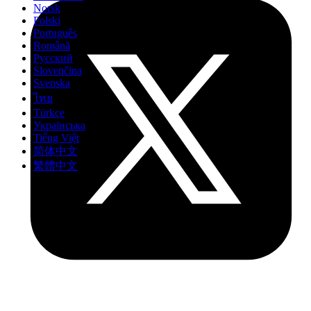
Norsk
Polski
Português
Română
Русский
Slovenčina
Svenska
ไทย
Türkçe
Українська
Tiếng Việt
简体中文
繁體中文