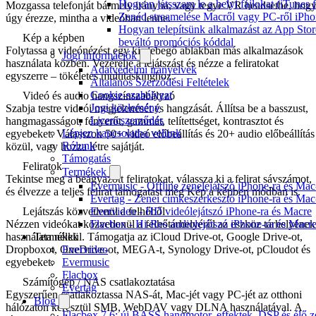
Hogyan játsszam le a helyi fájlokat (iTunes
Mozgassa telefonját bármely irányba, vagy tegye VR headsetbe, hog
Zenéd streamelése Macről vagy PC-ről iPho
úgy érezze, mintha a videóban lenne.
Hogyan telepítsünk alkalmazást az App Store
Kép a képben
beváltó promóciós kóddal
Folytassa a videónézést egy kis lebegő ablakban más alkalmazások
Jogi információk
használata közben. Vezérelje a lejátszást és nézze a feliratokat
Adatvédelmi irányelvek
egyszerre – tökéletes multitaskinghoz.
Általános Szerződési Feltételek
Cookie-szabályzat
Videó és audio hangszínszabályzó
Jogi közlemény
Szabja testre videói megjelenését és hangzását. Állítsa be a basszust,
Licencszerződés
hangmagasságot, fényerőt, gammát, telítettséget, kontrasztot és
Lépjen kapcsolatba velünk
egyebeket. Válasszon 50+ videó előbeállítás és 20+ audio előbeállítás
Rólunk
közül, vagy hozza létre sajátját.
Támogatás
Feliratok
Termékek
Tekintse meg a beágyazott feliratokat, válassza ki a felirat sávszámot,
Evermusic - Offline zenelejátszó iPhone-ra és Mac
és élvezze a teljes felirat támogatást még Kép a képben módban is.
Evertag - Zenei címkeszerkesztő iPhone-ra és Mac
Lejátszás közvetlenül a felhőből
Evervideo - HD videólejátszó iPhone-ra és Macre
Nézzen videókat közvetlenül a felhőtárhelyéről az eszköz tárhelyének
Flacbox - Hi-Res audiolejátszó iPhone-ra és Macr
használata nélkül. Támogatja az iCloud Drive-ot, Google Drive-ot,
Termékek
Dropboxot, OneDrive-ot, MEGA-t, Synology Drive-ot, pCloudot és
Evervideo
egyebeket.
Evermusic
Flacbox
Számítógép / NAS csatlakoztatása
Evertag
Egyszerűen csatlakoztassa NAS-át, Mac-jét vagy PC-jét az otthoni
Blog
hálózaton keresztül SMB, WebDAV vagy DLNA használatával. A
Flacbox 7.6: új BASS hangmotor, effektek, DSP és élő ze