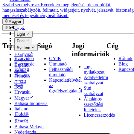
Szabd személyre az Evervideo megjelenését, dekódolóját,
hangszínszabályzóit, feliratait, widgetjeit, nyelvét, jelszavát, biztonság
mentését és teljesítménybeállításait.
Magyar
عربي
Català
Light
Čeština
Dark
Dansk
Termékek
Súgó
Jogi
Cég
System
Deutsch
információk
Ελληνικά
Evervideo
GYIK
Rólunk
English
Evermusic
Útmutató
Blog
Español
Jogi
Evertag
Felhasználói
Kapcsol
Suomi
nyilatkozat
Flacbox
útmutató
Français
Adatvédelmi
Kapcsolatfelvétel
עברית
szabályzat
az
हिन्दी
Süti
ügyfélszolgálattal
Hrvatski
szabályzat
Magyar
Általános
Bahasa Indonesia
szerződési
Italiano
feltételek
日本語
Licencszerződés
한국어
Bahasa Melayu
Nederlands