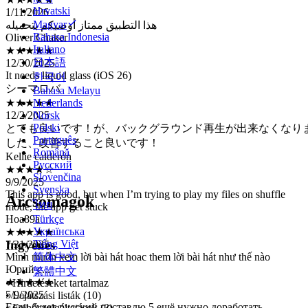
هذا التطبيق ممتاز أوصيكم بتحميله
Hrvatski
Oliver Chaker
Magyar
★★★★★
Bahasa Indonesia
12/30/2025
Italiano
It needs liquid glass (iOS 26)
日本語
シーマロバ
한국어
★★★★★
12/2/2025
Bahasa Melayu
Nederlands
とても良いです！が、バックグラウンド再生が出来なくなり
Norsk
した、改善すること良いです！
Polski
Kellie calderón
Português
★★★★☆
Română
9/9/2025
Русский
This app is good, but when I’m trying to play my files on shuffle
Slovenčina
mode, the app get stuck
Svenska
Hoa89a
Árcsomagok
ไทย
★★★★★
Türkçe
7/31/2025
Українська
Mình muốn xem lời bài hát hoac them lời bài hát như thế nào
Ingyenes
Tiếng Việt
Юрий с...
简体中文
★★★★★
5/9/2025
繁體中文
Если будет русский поставлю 5 ещё нужно доработать
• Hirdetéseket tartalmaz
нормальное соотношение сторон у видео с чёрными краями как
• Lejátszási listák (10)
стандартном файловом менеджере
• Felhőszolgáltatások (3)