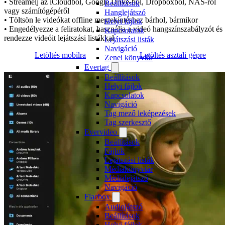
• Streamelj az iCloudból, Google Drive-ból, Dropboxból, NAS-ról
Beállítások
vagy számítógépéről
Hanglejátszó
• Töltsön le videókat offline megtekintéshez bárhol, bármikor
Helyi fájlok
• Engedélyezze a feliratokat, használja a videó hangszínszabályzót és
Kapcsolatok
rendezze videóit lejátszási listákkal
Lejátszási listák
Navigáció
Letöltés mobilra
Letöltés asztali gépre
Zenei könyvtár
Evertag
Beállítások
Helyi fájlok
Kapcsolatok
Navigáció
Tag mező leképezések
Tag szerkesztő
Evervideo
Beállítások
Fájlok
Lejátszási listák
Médiakönyvtár
Médialejátszó
Navigáció
Flacbox
Audiojátszó
Beállítások
Helyi fájlok