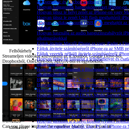
az Evermusic és Flacbox segítségével
Hogyan hallgassunk hangoskönyveket iPhone-on, 
Hogyan játssz le helyi zenét az iPhone-on vagy M
Hogyan játssz le zenét USB flash meghajtóról iPh
Hogyan csatlakoztassunk USB flash meghajtót az i
fájlokat
Hogyan használja az audio hangszínszabályzót iP
alkalmazásokkal
Fájlok átvitele Macről iPhone-ra vagy iPadre a Fin
Fájlok átvitele számítógépről iPhone-ra az SMB pr
Felhőtárhely
Fájlok vezeték nélküli átvitele számítógépről iPho
Streameljen videókat közvetlenül az iCloudból, Google Drive-ból,
Hogyan töltsd fel fájljaidat a felhőtárhelyre és c
Dropboxból, OneDrive-ból, MEGA-ból és egyebekből.
alkalmazáshoz
Hogyan csatlakoztassuk a Bluesound VAULT belső 
alkalmazásokból
Hogyan tölts le zenét a YouTube-ról és hallgass of
Hogyan válasszunk le egy harmadik féltől származ
Hogyan készíts videót zenelejátszás közben iPhon
Hogyan engedélyezd a DLNA Media Servert Window
Holtrr
Hogyan játssz le zenét iPhone-on a WD My Clou
★★★★★
Hogyan vigyünk át zenefájlokat számítógépről iPh
7/17/2026
Zenehallgatás a Dropboxból az iPhone-on offline
Can you please improve the equaliser quality. Thank you 🙏
Hogyan szerkeszd az ID3 címkéket iPhone-on és
Mohnauf
Hogyan játsszam le a helyi fájlokat (iTunes fájlok
Zenéd streamelése Macről vagy PC-ről iPhone-ra
★★★★★
Fájlkezelő