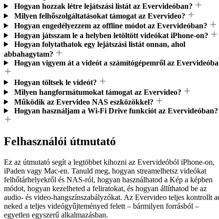
Hogyan hozzak létre lejátszási listát az Evervideóban?
Milyen felhőszolgáltatásokat támogat az Evervideo?
Hogyan engedélyezzem az offline módot az Evervideóban?
Hogyan játsszam le a helyben letöltött videókat iPhone-on?
Hogyan folytathatok egy lejátszási listát onnan, ahol
abbahagytam?
Hogyan vigyem át a videót a számítógépemről az Evervideóba
Hogyan töltsek le videót?
Milyen hangformátumokat támogat az Evervideo?
Működik az Evervideo NAS eszközökkel?
Hogyan használjam a Wi-Fi Drive funkciót az Evervideóban?
Felhasználói útmutató
Ez az útmutató segít a legtöbbet kihozni az Evervideóból iPhone-on,
iPaden vagy Mac-en. Tanuld meg, hogyan streamelhetsz videókat
felhőtárhelyekről és NAS-ról, hogyan használhatod a Kép a képben
módot, hogyan kezelheted a feliratokat, és hogyan állíthatod be az
audio- és video-hangszínszabályzókat. Az Evervideo teljes kontrollt a
neked a teljes videógyűjteményed felett – bármilyen forrásból –
egyetlen egyszerű alkalmazásban.