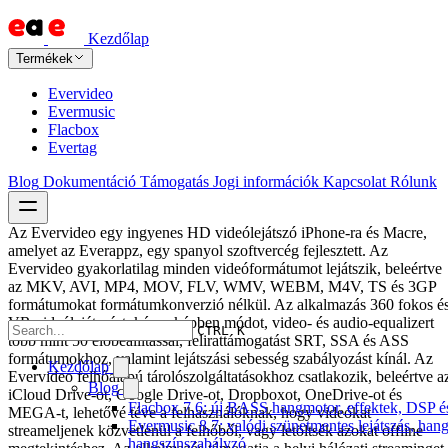
Kezdőlap
Termékek
Evervideo
Evermusic
Flacbox
Evertag
Blog
Dokumentáció
Támogatás
Jogi információk
Kapcsolat
Rólunk
Az Evervideo egy ingyenes HD videólejátszó iPhone-ra és Macre,
amelyet az Everappz, egy spanyol szoftvercég fejlesztett. Az
Evervideo gyakorlatilag minden videóformátumot lejátszik, beleértve
az MKV, AVI, MP4, MOV, FLV, WMV, WEBM, M4V, TS és 3GP
formátumokat formátumkonverzió nélkül. Az alkalmazás 360 fokos é
VR videólejátszást, kép-a-képben módot, video- és audio-equalizert
CTRL K
több mint 50 előbeállítással, felirattámogatást SRT, SSA és ASS
formátumokhoz, valamint lejátszási sebesség szabályozást kínál. Az
Kezdőlap
Evervideo felhőalapú tárolószolgáltatásokhoz csatlakozik, beleértve a
Blog
iCloud Drive-ot, Google Drive-ot, Dropboxot, OneDrive-ot és
Flacbox 7.6: új BASS hangmotor, effektek, DSP és 
MEGA-t, lehetővé téve a felhasználóknak, hogy videókat
Evermusic 8.7: valódi szünetmentes lejátszás, hang
streameljenek közvetlenül a felhőből, vagy letöltsék azokat offline
hangszínszabályzó