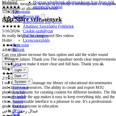
Hogyan telepítsünk alkalmazást az App Store-ból, 
5/26/2026
Rendezze, mozgassa, nevezze át és törölje a médiafájlokat és mappák
promóciós kóddal
التطبيق ممتاز
egyszerűen az alkalmazáson belül.
Támogatás
Nadeeba2025
Jogi információk
★★★★★
App Store vélemények
5/16/2026
Adatvédelmi irányelvek
Its really helpful for compressed files videos
Általános Szerződési Feltételek
Holtrr
Cookie-szabályzat
Jogi közlemény
★★★★☆
Licencszerződés
4/8/2026
Kapcsolat
Can you please increase the bass option and add the wider sound
Rólunk
option virtualizer. Thank you The equaliser needs clear improvements
please can you make it more clear and full bass. Thank you 🙏
Man.Osm
Magyar
★★★★★
عربي
2/19/2026
Català
Light
I use Evervideo to manage my library of educational documentaries
Čeština
Dark
and classroom resources. The ability to create and export M3U
Dansk
System
playlists is fantastic for curating content for different modules. The fil
Deutsch
manager inside the app makes it easy to keep everything tidy, and the
Ελληνικά
clean, customizable interface is a pleasure to use. It’s a professional-
English
grade tool for anyone in education.
Español
Suomi
عبدال رحمن الرفاعي
Français
★★★★★
עברית
1/11/2026
हिन्दी