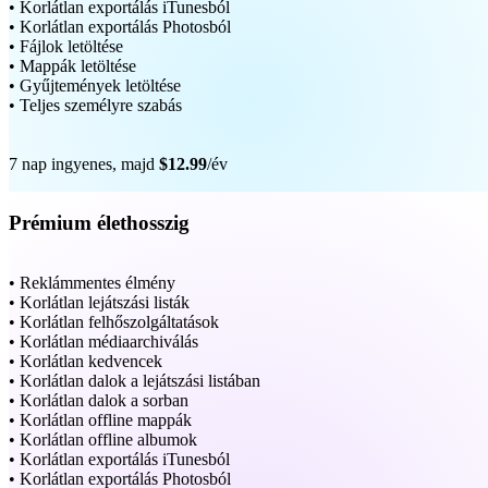
• Korlátlan exportálás iTunesból
• Korlátlan exportálás Photosból
• Fájlok letöltése
• Mappák letöltése
• Gyűjtemények letöltése
• Teljes személyre szabás
7 nap ingyenes, majd
$12.99
/év
Prémium élethosszig
• Reklámmentes élmény
• Korlátlan lejátszási listák
• Korlátlan felhőszolgáltatások
• Korlátlan médiaarchiválás
• Korlátlan kedvencek
• Korlátlan dalok a lejátszási listában
• Korlátlan dalok a sorban
• Korlátlan offline mappák
• Korlátlan offline albumok
• Korlátlan exportálás iTunesból
• Korlátlan exportálás Photosból