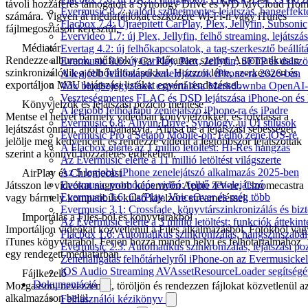
távoli hozzáférés támogatott a Synology Drive és WD MyCloud Ho
Evermusic 8.7: valódi szünetmentes lejátszás, hangeffekt
számára. Vigyen át médiafájlokat eszközére Wi-Fi-n vagy iTunes
Flacbox 7.4: Újraépített CarPlay, Plex, Jellyfin, Subso
fájlmegosztáson keresztül.
Evervideo 1.7: új Plex, Jellyfin, felhő streaming, lejátszá
Médiatár
Evertag 4.2: új felhőkapcsolatok, a tag-szerkesztő beállí
Rendezze albumok, műfajok vagy időtartam szerint. Automatikusan
Evermusic 8.6: új CarPlay, Plex, Jellyfin, SFTP és dals
szinkronizálódik a felhőváltozásokkal. Hozzon létre, szerkesszen és
A legjobb felhőalapú zenelejátszók iPhone-ra 2026-ban
exportáljon M3U lejátszási listákat egyéni rendezéssel.
Wix blogbejegyzések exportálása Markdownba OpenAI-
Veszteségmentes FLAC és DSD lejátszása iPhone-on és 
Könyvjelzők és lejátszási pozíció mentése
A legjobb felhőalapú zenlejátszó iPhone-ra és iPadre
Mentse el helyét bármely videóban könyvjelzőkkel, és folytassa a
Evermusic 6.8: Aliyun Drive, Synology, új UI stílusok
lejátszást onnan, ahol abbahagyta. Állítsa be a lejátszási sebességet,
Evermusic Pro a Setapp Mobile-on: Felhő zene iOS-re
jelölje meg kedvenceit, és rendezze videóit a legtöbbször lejátszottak
A Flacbox elérte az 1 millió letöltést: Hi-Res hangzás
szerint a könnyű hozzáférés érdekében.
Az Evermusic elérte a 11 millió letöltést világszerte
Az 5 legjobb iPhone zenelejátszó alkalmazás 2025-ben
AirPlay és Chromecast
Evermusic promóciós videó: felhő zenelejátszó
Játsszon le videókat nagyobb képernyőn Apple TV-re, Chromecastra
Evermusic 3.6: CarPlay, VoiceOver és még több
vagy bármely kompatibilis külső kijelzőre streameléssel.
Evermusic 3.1: Crossfade, könyvtárszinkronizálás és biz
Importálás a Files-ból és könyvtárakból
Az Evermusic elérte a 3 millió letöltést: funkciók áttekint
Importáljon videókat közvetlenül a Files alkalmazásból, Fotókból vag
Flacbox 1.6: Automatikus szinkronizálás, hangszínszab
iTunes könyvtárából. Férjen hozzá minden helyi és felhőtartalmához
Evermusic 2.3: Automatikus szinkronizálás, lejátszási po
egy rendezett médiatárban.
Zenehallgatás felhőtárhelyről iPhone-on az Evermusickel
iOS Audio Streaming AVAssetResourceLoader segítségé
Fájlkezelő
Dokumentáció
Mozgasson, nevezzen át, töröljön és rendezzen fájlokat közvetlenül a
alkalmazáson belül.
Felhasználói kézikönyv