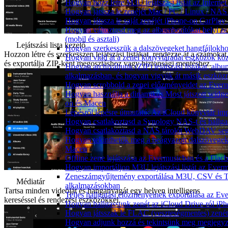
Hogyan hozz létre M3U lejátszási listát az Intern
Hogyan játssza le zenéjét Mac / PC / Linux / NA
Hogyan játssza le saját zenéjét iPhone-on CarPlay 
Hogyan változtasd meg az albumborítókat helyi ze
(mobil és asztali)
Lejátszási lista kezelő
Hogyan szerkesszük a dalszövegeket hangfájlok
Hozzon létre és szerkesszen lejátszási listákat, rendezze át a számokat
Hogyan vidd át a zenei könyvtáradat eszközök köz
és exportálja ZIP-ként megosztáshoz vagy biztonsági mentéshez.
Hogyan archiváljunk (ZIP) lejátszási listákat, al
alkalmazásban, és hogyan vigyük át másik eszköz
Hogyan scrobbold a zenei előzményeidet az Everm
Hogyan használja a dinamikus Most játszott widg
on és Macen
Lépésről lépésre útmutató: Az iCloud könyvtár im
Hogyan csatlakoztasd a Synology NAS-t és hallga
Hogyan csatlakoztasd a NAS tárolót WebDAV segí
Hogyan tekinthetők meg a beágyazott dalszövege
Macen
Offline zene lejátszása az Evermusicban és a Flacb
Hogyan importáljon M3U lejátszási listát az Ever
Zeneszámgyűjtemény exportálása M3U, CSV és T
Médiatár
alkalmazásokban
Tartsa minden videóját és hanganyagát egy helyen intelligens
Teljes hallgatási előzményeinek exportálása az Ev
kereséssel és rendezési eszközökkel.
Hogyan hallgassunk zenét az iCloud Drive-ról iP
Hogyan játsszak le FLAC (veszteségmentes) zené
Hogyan adjunk hozzá és tekintsünk meg megjegyz