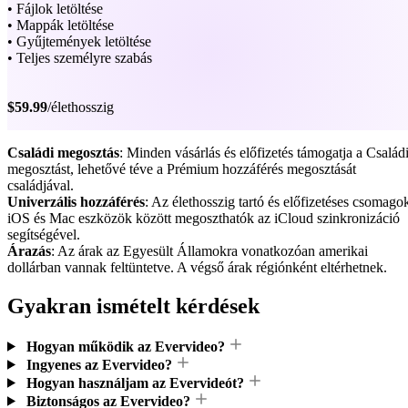
• Fájlok letöltése
• Mappák letöltése
• Gyűjtemények letöltése
• Teljes személyre szabás
$59.99
/élethosszig
Családi megosztás
: Minden vásárlás és előfizetés támogatja a Család
megosztást, lehetővé téve a Prémium hozzáférés megosztását
családjával.
Univerzális hozzáférés
: Az élethosszig tartó és előfizetéses csomago
iOS és Mac eszközök között megoszthatók az iCloud szinkronizáció
segítségével.
Árazás
: Az árak az Egyesült Államokra vonatkozóan amerikai
dollárban vannak feltüntetve. A végső árak régiónként eltérhetnek.
Gyakran ismételt kérdések
Hogyan működik az Evervideo?
Ingyenes az Evervideo?
Hogyan használjam az Evervideót?
Biztonságos az Evervideo?