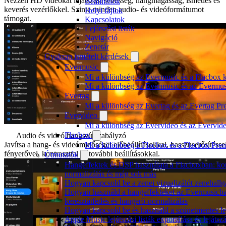
Nézzen HD videókat lejátszási sebesség, hangmagasság, ismétlés és
Beállítások
keverés vezérlőkkel. Szinte minden audio- és videóformátumot
Helyi fájlok
támogat.
Kapcsolatok
Lejátszási listák
Navigáció
Zenetár
Gyakran ismételt kérdések
Evermusic
Mi a különbség az Evermusic és a Flacbox k
Mi a különbség az Evermusic és az Evermu
Evertag
Mi a különbség az Evertag és az Evertag P
Evervideo
Mi a különbség az Evervideo és az Evervid
Flacbox
Audio és videó hangszínszabályzó
Javítsa a hang- és videóminőséget előbeállításokkal, basszuserősítéssel
Mi a különbség a Flacbox és a Flacbox Pre
fényerővel, kontraszttal és további beállításokkal.
Útmutatók
Hangeffektek és DSP használata a Flacboxban: kom
normalizálás és még sok más
Hogyan kapcsold be a zenei vizualizálót zenehall
Hogyan használd a hangeffekteket az Evermusicban:
keresztátfedés és hangerő-normalizálás
Hogyan kapcsold be és használd a szünetmentes le
Apple Music lejátszási listák exportálása és lejá