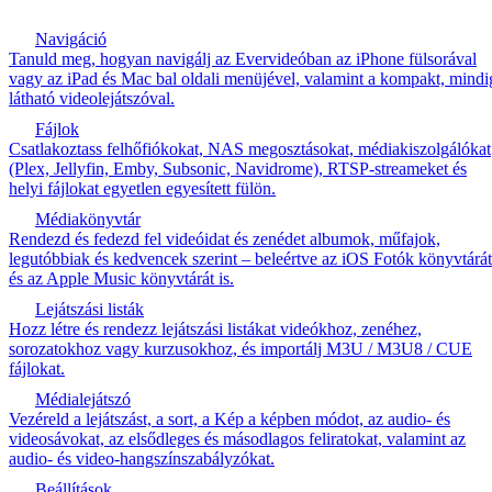
Navigáció
Tanuld meg, hogyan navigálj az Evervideóban az iPhone fülsorával
vagy az iPad és Mac bal oldali menüjével, valamint a kompakt, mindi
látható videolejátszóval.
Fájlok
Csatlakoztass felhőfiókokat, NAS megosztásokat, médiakiszolgálókat
(Plex, Jellyfin, Emby, Subsonic, Navidrome), RTSP-streameket és
helyi fájlokat egyetlen egyesített fülön.
Médiakönyvtár
Rendezd és fedezd fel videóidat és zenédet albumok, műfajok,
legutóbbiak és kedvencek szerint – beleértve az iOS Fotók könyvtárát
és az Apple Music könyvtárát is.
Lejátszási listák
Hozz létre és rendezz lejátszási listákat videókhoz, zenéhez,
sorozatokhoz vagy kurzusokhoz, és importálj M3U / M3U8 / CUE
fájlokat.
Médialejátszó
Vezéreld a lejátszást, a sort, a Kép a képben módot, az audio- és
videosávokat, az elsődleges és másodlagos feliratokat, valamint az
audio- és video-hangszínszabályzókat.
Beállítások