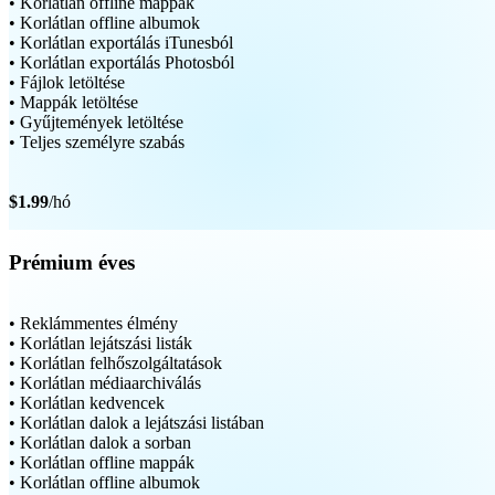
• Korlátlan offline mappák
• Korlátlan offline albumok
• Korlátlan exportálás iTunesból
• Korlátlan exportálás Photosból
• Fájlok letöltése
• Mappák letöltése
• Gyűjtemények letöltése
• Teljes személyre szabás
$1.99
/hó
Prémium éves
• Reklámmentes élmény
• Korlátlan lejátszási listák
• Korlátlan felhőszolgáltatások
• Korlátlan médiaarchiválás
• Korlátlan kedvencek
• Korlátlan dalok a lejátszási listában
• Korlátlan dalok a sorban
• Korlátlan offline mappák
• Korlátlan offline albumok