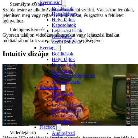
Evermusic
Személyre szabás
Beállítások
Szabja testre az alkalmazást preferenciái szerint. Válasszon témákat,
Hanglejátszó
jelenítsen meg vagy rejtsen el funkciókat, és igazítsa a felületet
Helyi fájlok
igényeihez.
Kapcsolatok
Intelligens keresés
Lejátszási listák
Gyorsan találjon videókat, albumokat vagy lejátszási listákat
Navigáció
médiatárában kulcsszavak vagy szűrők segítségével.
Zenei könyvtár
Evertag
Intuitív dizájn
Beállítások
Helyi fájlok
Kapcsolatok
Navigáció
Tag mező leképezések
Tag szerkesztő
Evervideo
Beállítások
Fájlok
Lejátszási listák
Médiakönyvtár
Médialejátszó
Navigáció
Flacbox
Videólejátszó
Audiojátszó