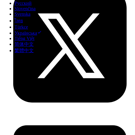
Русский
Slovenčina
Svenska
ไทย
Türkçe
Українська
Tiếng Việt
简体中文
繁體中文