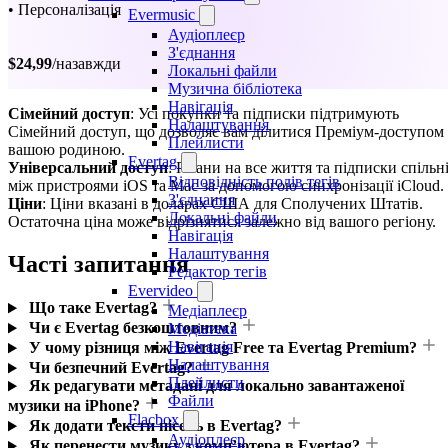
• Персоналізація
Evermusic
Аудіоплеєр
З'єднання
$24,99
/назавжди
Локальні файли
Музична бібліотека
Навігація
Сімейний доступ
: Усі покупки та підписки підтримують
Налаштування
Сімейний доступ, що дозволяє вам ділитися Преміум-доступом 
Плейлисти
вашою родиною.
Evertag
Універсальний доступ
: Плани на все життя та підписки спільн
Відповідність полів тегів
між пристроями iOS та Mac за допомогою синхронізації iCloud.
З'єднання
Ціни
: Ціни вказані в доларах США для Сполучених Штатів.
Локальні файли
Остаточна ціна може відрізнятися залежно від вашого регіону.
Навігація
Налаштування
Часті запитання
Редактор тегів
Evervideo
Що таке Evertag?
Медіаплеєр
Чи є Evertag безкоштовним?
Медіатека
Навігація
У чому різниця між Evertag Free та Evertag Premium?
Налаштування
Чи безпечний Evertag?
Плейлисти
Як редагувати метадані для локально завантаженої
Файли
музики на iPhone?
Flacbox
Як додати тексти пісень в Evertag?
Аудіоплеєр
Як перенести музику з комп’ютера в Evertag?