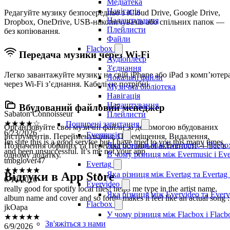
Медіатека
Навігація
Редагуйте музику безпосередньо з iCloud Drive, Google Drive,
Налаштування
Dropbox, OneDrive, USB-накопичувачів або спільних папок —
Плейлисти
без копіювання.
Файли
Flacbox
Передача музики через Wi-Fi
Аудіоплеєр
З'єднання
Легко завантажуйте музику на свій iPhone або iPad з комп’ютер
Локальні файли
через Wi-Fi з’єднання. Кабелі не потрібні.
Музична бібліотека
Навігація
Sabaton Connoisseur
Налаштування
Вбудований файловий менеджер
★★★★☆
Плейлисти
6/23/2026
Поширені запитання
Організовуйте свої музичні файли за допомогою вбудованих
Im sure this is a good service but I have tried to you this many times
Evermusic
інструментів. Перейменування, Переміщення, Видалення,
and been unsuccessful. It’s me not your app.
Яка різниця між Evermusic і Flacbo
Позначення обраних та Перегляд останньої активності — все в
tmbglover47
В чому різниця між Evermusic і Ev
одному додатку.
★★★★★
Evertag
6/16/2026
Яка різниця між Evertag та Evertag
Відгуки в App Store
really good for spotify local files! helps me type in the artist name,
album name and cover and so forth! makes it feel like an actual song :
Evervideo
jkOapa
Яка різниця між Evervideo та Ever
★★★★★
Flacbox
6/9/2026
У чому різниця між Flacbox і Flac
ZO
Зв'яжіться з нами