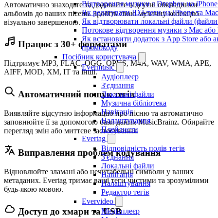
Відтворення музики з Dropbox на iPhon
Автоматично знаходьте та додавайте відсутні обкладинки
Як редагувати ID3-теги на iPhone та Ma
альбомів до ваших пісень. Зробіть свою музичну колекцію
Як відтворювати локальні файли (файли 
візуально завершеною.
Потокове відтворення музики з Mac або
Як встановити додаток з App Store або 
Працює з 30+ форматами
промокоду
Посібник користувача
Підтримує MP3, FLAC, OGG, OPUS, M4A, WAV, WMA, APE,
Evermusic
AIFF, MOD, XM, IT та інші.
Аудіоплеєр
З'єднання
Автоматичний пошук тегів
Локальні файли
Музична бібліотека
Навігація
Виявляйте відсутню інформацію про пісню та автоматично
Налаштування
заповнюйте її за допомогою бази даних MusicBrainz. Обирайте
Плейлисти
перегляд змін або миттєве застосування.
Evertag
Відповідність полів тегів
Виправлення проблем кодування
З'єднання
Локальні файли
Відновлюйте зламані або нечитабельні символи у ваших
Навігація
метаданих. Evertag тримає ваші теги чистими та зрозумілими
Налаштування
будь-якою мовою.
Редактор тегів
Evervideo
Доступ до хмари та USB
Медіаплеєр