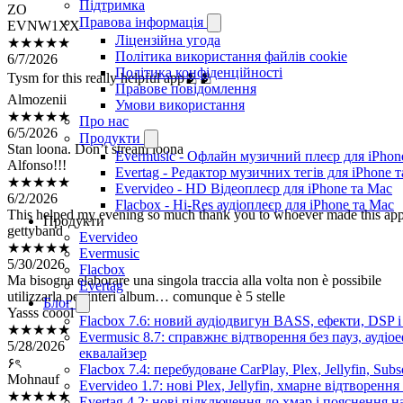
EVNW1XX
Підтримка
★★★★★
Правова інформація
6/7/2026
Ліцензійна угода
Tysm for this really helpful app🫂🫂
Політика використання файлів cookie
Політика конфіденційності
Almozenii
Правове повідомлення
★★★★★
Умови використання
6/5/2026
Про нас
Stan loona. Don’t stream loona
Продукти
Alfonso!!!
Evermusic - Офлайн музичний плеєр для iPhon
★★★★★
Evertag - Редактор музичних тегів для iPhone 
6/2/2026
Evervideo - HD Відеоплеєр для iPhone та Mac
This helped my evening so much thank you to whoever made this ap
Flacbox - Hi-Res аудіоплеєр для iPhone та Mac
gettyband
Продукти
★★★★★
Evervideo
5/30/2026
Evermusic
Ma bisogna elaborare una singola traccia alla volta non è possibile
Flacbox
utilizzarla per interi album… comunque è 5 stelle
Evertag
Yasss coool
Блог
★★★★★
Flacbox 7.6: новий аудіодвигун BASS, ефекти, DSP 
5/28/2026
Evermusic 8.7: справжнє відтворення без пауз, аудіо
۶ৎ
еквалайзер
Mohnauf
Flacbox 7.4: перебудоване CarPlay, Plex, Jellyfin, Sub
★★★★★
Evervideo 1.7: нові Plex, Jellyfin, хмарне відтворення
5/26/2026
Evertag 4.2: нові підключення до хмар і пояснення 