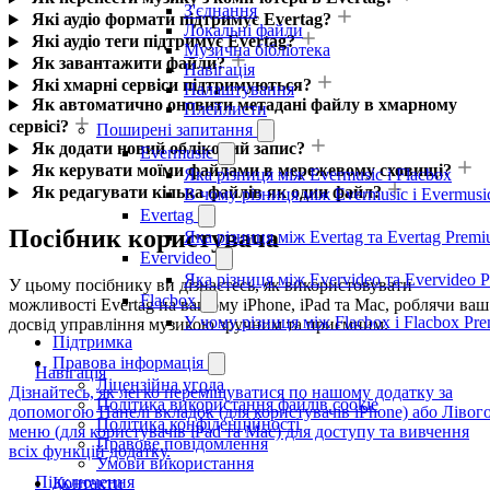
З'єднання
Які аудіо формати підтримує Evertag?
Локальні файли
Які аудіо теги підтримує Evertag?
Музична бібліотека
Як завантажити файли?
Навігація
Які хмарні сервіси підтримуються?
Налаштування
Як автоматично оновити метадані файлу в хмарному
Плейлисти
сервісі?
Поширені запитання
Як додати новий обліковий запис?
Evermusic
Як керувати моїми файлами в мережевому сховищі?
Яка різниця між Evermusic і Flacbox
Як редагувати кілька файлів як один файл?
В чому різниця між Evermusic і Evermus
Evertag
Посібник користувача
Яка різниця між Evertag та Evertag Prem
Evervideo
Яка різниця між Evervideo та Evervideo 
У цьому посібнику ви дізнаєтесь, як використовувати
Flacbox
можливості Evertag на вашому iPhone, iPad та Mac, роблячи ваш
У чому різниця між Flacbox і Flacbox Pr
досвід управління музикою зручним та приємним.
Підтримка
Правова інформація
Навігація
Ліцензійна угода
Дізнайтесь, як легко переміщуватися по нашому додатку за
Політика використання файлів cookie
допомогою Панелі вкладок (для користувачів iPhone) або Лівог
Політика конфіденційності
меню (для користувачів iPad та Mac) для доступу та вивчення
Правове повідомлення
всіх функцій додатку.
Умови використання
Підключення
Контакти