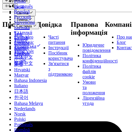
Українська
Polski
عربي
Português
Català
Română
Світла
Čeština
Русский
Темна
Dansk
Slovenčina
Продукти
Довідка
Правова
Компані
Система
Deutsch
Svenska
інформація
Ελληνικά
ไทย
Evervideo
Часті
Про на
English
Türkçe
Evermusic
питання
Блог
Español
Юридичне
Українська
Evertag
Інструкції
Контак
Suomi
повідомлення
Tiếng Việt
Flacbox
Посібник
Français
Політика
简体中文
користувача
עברית
конфіденційності
繁體中文
Зв'язатися
हिन्दी
Політика
з
Hrvatski
файлів
підтримкою
Magyar
cookie
Bahasa Indonesia
Умови
Italiano
та
日本語
положення
한국어
Ліцензійна
угода
Bahasa Melayu
Nederlands
Norsk
Polski
Português
Română