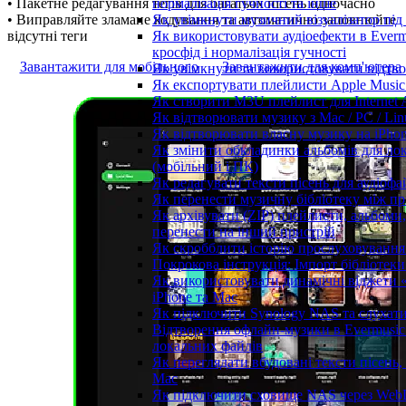
нормалізація гучності та інше
• Пакетне редагування тегів для багатьох пісень одночасно
Як увімкнути музичний візуалізатор під 
• Виправляйте зламане кодування та автоматично заповнюйте
Як використовувати аудіоефекти в Everm
відсутні теги
кросфід і нормалізація гучності
Завантажити для мобільного
Завантажити для комп'ютера
Як увімкнути та використовувати відтво
Як експортувати плейлисти Apple Music 
Як створити M3U плейлист для Internet A
Як відтворювати музику з Mac / PC / Li
Як відтворювати власну музику на iPho
Як змінити обкладинки альбомів для лока
(мобільний і ПК)
Як редагувати тексти пісень для аудіоф
Як перенести музичну бібліотеку між пр
Як архівувати (ZIP) плейлисти, альбоми, 
перенести на інший пристрій
Як скробблити історію прослуховування з
Покрокова інструкція: Імпорт бібліотеки 
Як використовувати динамічні віджети «
iPhone та Mac
Як підключити Synology NAS та слухати
Відтворення офлайн-музики в Evermusic 
локальних файлів
Як переглядати вбудовані тексти пісень,
Mac
Як підключити сховище NAS через WebD