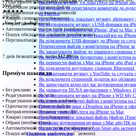
• Редагування обкладинок альбомів
Як слухати музику з iCloud Drive на iPhone аб
★★★★★
• Одночасне редагування файлів
Як додавати та переглядати коментарі до аудіо
4/2/2026
• Виправлення кодування символів
та Flacbox
التطبيق جدا ممتاز
• Хмарні сховища (необмежено)
Як відтворювати локальну музику, збережену 
• Обрані (необмежено)
Як відтворювати музику з USB-флешки на iPho
• Автоматичний пошук тегів (необмежено)
Як слухати аудіокниги на iPhone, iPad та Mac
• Пошук обкладинок альбомів (необмежено)
Як використовувати аудіо еквалайзер на iPhone
• Персоналізація
Як підключити USB-флешку до iPhone та слух
Перенесення файлів з комп'ютера на iPhone 
Як завантажити файли до хмарного сховища та 
7 днів безкоштовно, потім
$12,99
/рік
Як передати файли бездротово з комп'ютера н
Як перенести файли з Mac на iPhone або iPad 
Як підключити внутрішнє сховище Bluesound V
Преміум назавжди
Як завантажити музику з YouTube та слухати 
Як відключити сторонній додаток від обліков
Як записувати відео під час відтворення музи
• Без реклами
Як увімкнути DLNA медіасервер у Windows 10
• Редагування аудіо тегів
Як відтворювати музику на iPhone з WD My 
• Редагування обкладинок альбомів
Як перенести музичні файли з комп'ютера на i
• Одночасне редагування файлів
Відтворення музики з Dropbox на iPhone в оф
• Виправлення кодування символів
Як редагувати ID3-теги на iPhone та Mac
• Хмарні сховища (необмежено)
Як відтворювати локальні файли (файли iTune
• Обрані (необмежено)
Потокове відтворення музики з Mac або ПК н
• Автоматичний пошук тегів (необмежено)
Як встановити додаток з App Store або актив
• Пошук обкладинок альбомів (необмежено)
Посібник користувача