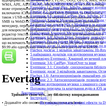
аудіоформатів, включаючи MP3, FLAC, OGG, OPUS, M4A, WAV
Flacbox 7.4: перебудоване CarPlay, Plex, Jellyfi
WMA, APE, AIFF, ALAC, MKA, MOD, XM, IT та S3M. Evertag
Evervideo 1.7: нові Plex, Jellyfin, хмарне відтв
може отримувати доступ до файлів із хмарних сховищ,
Evertag 4.2: нові підключення до хмар і поясн
включаючи iCloud Drive, Google Drive, Dropbox та OneDrive, а
Evermusic 8.6: новий CarPlay, Plex, Jellyfin, SF
також з USB-накопичувачів та мережевих розташувань через
Найкращі Хмарні Музичні Плеєри для iPhone у
SMB та WebDAV. Додаток також має вбудований файловий
Експорт блог-постів Wix у Markdown за допо
менеджер, передачу файлів через Wi-Fi, виправлення кодування
Відтворюйте безвтратні FLAC та DSD на iPhon
для некоректно відображених тегів у нелатинських шрифтах та
Найкращий Хмарний Музичний Плеєр для iPho
редактор текстів пісень. Evertag доступний для безкоштовного
Evermusic 6.8: Aliyun Drive, Synology, нові сти
завантаження в App Store з додатковими покупками в додатку,
Evermusic Pro на Setapp Mobile: Хмарна музик
що включають щомісячну підписку за $2.99, річну підписку за
Evermusic досяг 11 мільйонів завантажень по в
$9.99 або одноразову покупку довічного доступу за $29.99.
Flacbox досягає 1 мільйон завантажень: Hi-Res
5 найкращих додатків для відтворення музики 
Промовідео Evermusic: Хмарний музичний пл
Evermusic 3.6: CarPlay, VoiceOver та інше
Evermusic 3.1: Crossfade, синхронізація бібліо
Evermusic досяг 3 мільйонів завантажень: Огл
Evertag
Flacbox 1.6: Автосинхронізація, еквалайзер, 
Evermusic 2.3: Автосинхронізація, позиція від
Потокове відтворення музики з хмарного схов
Потокова передача та кешування аудіо в iOS 
Документація
Тримайте свою музичну бібліотеку впорядкованою
Інструкції
Як використовувати звукові ефекти та DSP
• Додавайте або оновлюйте обкладинки альбомів