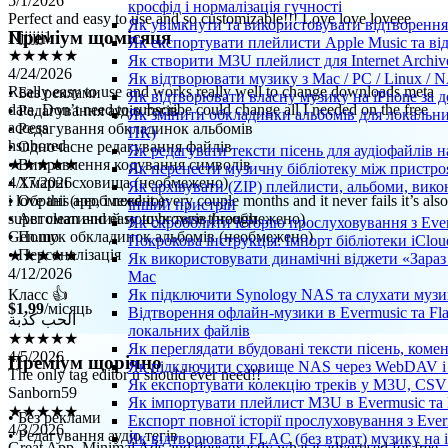
кросфід і нормалізація гучності
Njjjjjj1
Як увімкнути та використовувати відтворення 
★★★★★
Преміум щомісяця
Як експортувати плейлисти Apple Music та ві
4/24/2026
Як створити M3U плейлист для Internet Archive
Really easy to use and works really well to change downloads meta
Як відтворювати музику з Mac / PC / Linux /
data. Don’t need to subscribe could change all I needed on the free
• Без реклами
Як відтворювати власну музику на iPhone за 
access
• Редагування аудіо тегів
Як змінити обкладинки альбомів для локальних 
hsnbored
• Редагування обкладинок альбомів
ПК)
★★★★★
• Одночасне редагування файлів
Як редагувати тексти пісень для аудіофайлів 
4/17/2026
• Виправлення кодування символів
Як перенести музичну бібліотеку між пристроя
i love this app, i need it every couple months and it never fails it’s also
• Хмарні сховища (необмежено)
Як архівувати (ZIP) плейлисти, альбоми, викон
super clean and easy to browse through
• Обрані (необмежено)
інший пристрій
Gen.mo
• Автоматичний пошук тегів (необмежено)
Як скробблити історію прослуховування з Ever
★★★★★
• Пошук обкладинок альбомів (необмежено)
Покрокова інструкція: Імпорт бібліотеки iClou
4/12/2026
• Персоналізація
Як використовувати динамічні віджети «Зараз 
Класс 👍
Mac
الحب كذبة
Як підключити Synology NAS та слухати музи
$1,99
/місяць
★★★★★
Відтворення офлайн-музики в Evermusic та Fla
4/5/2026
локальних файлів
The only tag editor u should ever need!!
Як переглядати вбудовані тексти пісень, коме
Преміум щорічно
Sanborn59
Як підключити сховище NAS через WebDAV і с
★★★★★
Як експортувати колекцію треків у M3U, CSV 
4/3/2026
Як імпортувати плейлист M3U в Evermusic та 
• Без реклами
Great App, Minimal Ads and does exactly what it advertised for free
Експорт повної історії прослуховування з Ever
• Редагування аудіо тегів
Moh.naiif
Як відтворювати FLAC (без втрат) музику на 