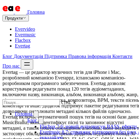
Головна
Продукти
Evervideo
Evermusic
Flacbox
Evertag
Блог
Документація
Підтримка
Правова інформація
Контакти
Про нас
Evertag — це редактор музичних тегів для iPhone і Mac,
розроблений компанією Everappz, іспанською компанією-
розробником програмного забезпечення. Evertag дозволяє
користувачам редагувати понад 120 тегів аудіометаданих,
включаючи назву, виконавця, альбом, виконавця альбому, жанр,
рік, номер треку, номер диска, композитора, BPM, тексти пісень
CTRL K
коментарі та інше. Додаток підтримує пакетне редагування тегі
дозволяючи оновлювати метадані кількох файлів одночасно.
Головна
Evertag включає автоматичний пошук тегів на основі бази дани
Блог
MusicBrainz, який ідентифікує пісні та заповнює відсутні
Flacbox 7.6: новий аудіодвигун BASS, ефекти,
метадані, а також пошук обкладинок альбомів, який знаходить т
Evermusic 8.7: справжнє відтворення без пауз,
застосовує обкладинки до треків. Додаток підтримує понад 30
еквалайзер