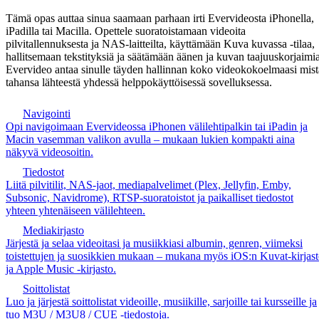
Tämä opas auttaa sinua saamaan parhaan irti Evervideosta iPhonella,
iPadilla tai Macilla. Opettele suoratoistamaan videoita
pilvitallennuksesta ja NAS-laitteilta, käyttämään Kuva kuvassa -tilaa,
hallitsemaan tekstityksiä ja säätämään äänen ja kuvan taajuuskorjaimia
Evervideo antaa sinulle täyden hallinnan koko videokokoelmaasi mist
tahansa lähteestä yhdessä helppokäyttöisessä sovelluksessa.
Navigointi
Opi navigoimaan Evervideossa iPhonen välilehtipalkin tai iPadin ja
Macin vasemman valikon avulla – mukaan lukien kompakti aina
näkyvä videosoitin.
Tiedostot
Liitä pilvitilit, NAS-jaot, mediapalvelimet (Plex, Jellyfin, Emby,
Subsonic, Navidrome), RTSP-suoratoistot ja paikalliset tiedostot
yhteen yhtenäiseen välilehteen.
Mediakirjasto
Järjestä ja selaa videoitasi ja musiikkiasi albumin, genren, viimeksi
toistettujen ja suosikkien mukaan – mukana myös iOS:n Kuvat-kirjas
ja Apple Music -kirjasto.
Soittolistat
Luo ja järjestä soittolistat videoille, musiikille, sarjoille tai kursseille ja
tuo M3U / M3U8 / CUE -tiedostoja.