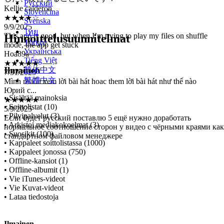
★★★★☆
Русский
9/9/2025
Slovenčina
This app is good, but when I’m trying to play my files on shuffle
Svenska
mode, the app get stuck
ไทย
Hoa89a
Hinnoittelusuunnitelmat
Türkçe
★★★★★
Українська
7/31/2025
Tiếng Việt
Mình muốn xem lời bài hát hoac them lời bài hát như thế nào
Ilmainen
简体中文
Юрий с...
繁體中文
★★★★★
5/9/2025
• Sisältää mainoksia
Если будет русский поставлю 5 ещё нужно доработать
• Soittolistat (10)
нормальное соотношение сторон у видео с чёрными краями как
• Pilvipalvelut (3)
стандартном файловом менеджере
• Arkistoi mediakokoelmat (3)
• Suosikit (100)
• Kappaleet soittolistassa (1000)
• Kappaleet jonossa (750)
• Offline-kansiot (1)
• Offline-albumit (1)
• Vie iTunes-videot
• Vie Kuvat-videot
• Lataa tiedostoja
Ilmainen