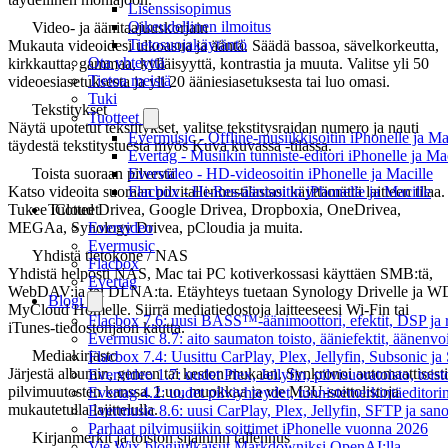
Lisenssisopimus
Oikeudellinen ilmoitus
Video- ja äänitaajuuskorjain
Tietosuojakäytäntö
Mukauta videoidesi ulkoasua ja ääntä. Säädä bassoa, sävelkorkeutta,
Ota yhteyttä
kirkkautta, gammaa, kylläisyyttä, kontrastia ja muuta. Valitse yli 50
Tietoa meistä
videoesiasetuksesta ja yli 20 ääniesiasetuksesta tai luo omasi.
Tuki
Tekstitykset
Tuotteet
Näytä upotetut tekstitykset, valitse tekstitysraidan numero ja nauti
Evermusic - Offline-musiikkisoitin iPhonelle ja Ma
täydestä tekstitystuesta myös Kuva kuvassa -tilassa.
Evertag - Musiikin tunniste-editori iPhonelle ja Ma
Toista suoraan pilvestä
Evervideo - HD-videosoitin iPhonelle ja Macille
Katso videoita suoraan pilvitallennustilastasi käyttämättä laitteen tilaa.
Flacbox - Hi-Res-äänisoitin iPhonelle ja Macille
Tukee iCloud Drivea, Google Drivea, Dropboxia, OneDrivea,
Tuotteet
MEGAa, Synology Drivea, pCloudia ja muita.
Evervideo
Evermusic
Yhdistä tietokone / NAS
Flacbox
Yhdistä helposti NAS, Mac tai PC kotiverkossasi käyttäen SMB:tä,
Evertag
WebDAV:ia tai DLNA:ta. Etäyhteys tuetaan Synology Drivelle ja W
Blogi
MyCloud Homelle. Siirrä mediatiedostoja laitteeseesi Wi-Fin tai
Flacbox 7.6: uusi BASS™-äänimoottori, efektit, DSP ja re
iTunes-tiedostonjaon kautta.
Evermusic 8.7: aito saumaton toisto, ääniefektit, äänenv
Mediakirjasto
Flacbox 7.4: Uusittu CarPlay, Plex, Jellyfin, Subsonic j
Järjestä albumin, genren tai keston mukaan. Synkronoi automaattisesti
Evervideo 1.7: uudet Plex, Jellyfin, pilvisuoratoisto, toist
pilvimuutosten kanssa. Luo, muokkaa ja vie M3U-soittolistoja
Evertag 4.2: uudet pilviyhteydet, tunnistemerkintäeditorin 
mukautetulla lajittelulla.
Evermusic 8.6: uusi CarPlay, Plex, Jellyfin, SFTP ja san
Parhaat pilvimusiikin soittimet iPhonelle vuonna 2026
Kirjanmerkit ja toiston sijainnin tallennus
Vie Wix-blogijulkaisut Markdowniksi OpenAI:lla