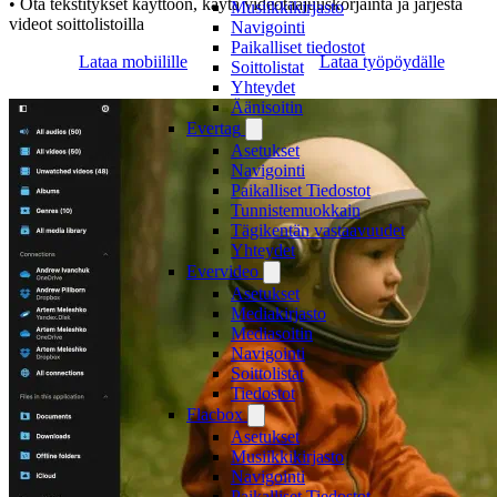
• Ota tekstitykset käyttöön, käytä videotaajuuskorjainta ja järjestä
Musiikkikirjasto
videot soittolistoilla
Navigointi
Paikalliset tiedostot
Lataa mobiilille
Lataa työpöydälle
Soittolistat
Yhteydet
Äänisoitin
Evertag
Asetukset
Navigointi
Paikalliset Tiedostot
Tunnistemuokkain
Tägikentän vastaavuudet
Yhteydet
Evervideo
Asetukset
Mediakirjasto
Mediasoitin
Navigointi
Soittolistat
Tiedostot
Flacbox
Asetukset
Musiikkikirjasto
Navigointi
Paikalliset Tiedostot