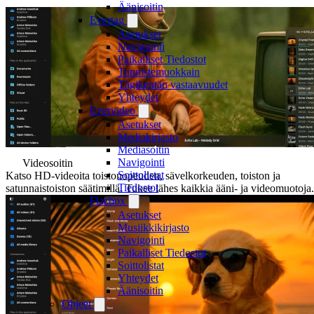
Äänisoitin
Evertag
Asetukset
Navigointi
Paikalliset Tiedostot
Tunnistemuokkain
Tägikentän vastaavuudet
Yhteydet
Evervideo
Asetukset
Mediakirjasto
Mediasoitin
Navigointi
Videosoitin
Soittolistat
Katso HD-videoita toistonopeuden, sävelkorkeuden, toiston ja
Tiedostot
satunnaistoiston säätimillä. Tukee lähes kaikkia ääni- ja videomuotoja.
Flacbox
Asetukset
Musiikkikirjasto
Navigointi
Paikalliset Tiedostot
Soittolistat
Yhteydet
Äänisoitin
Ohjeet