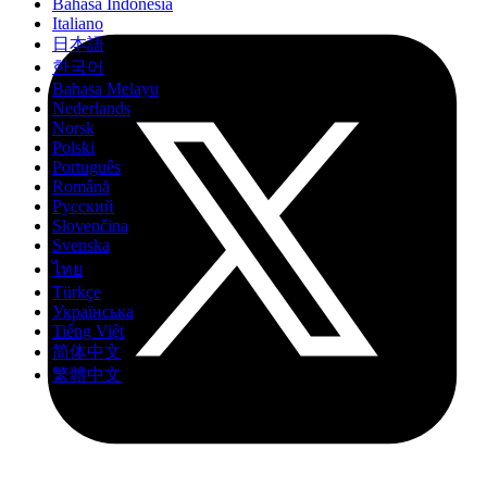
Bahasa Indonesia
Italiano
日本語
한국어
Bahasa Melayu
Nederlands
Norsk
Polski
Português
Română
Русский
Slovenčina
Svenska
ไทย
Türkçe
Українська
Tiếng Việt
简体中文
繁體中文