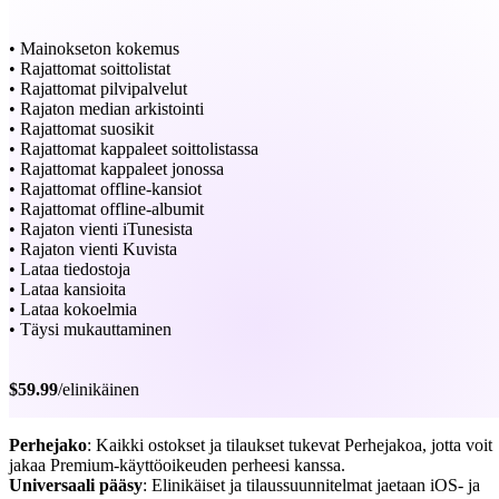
• Mainokseton kokemus
• Rajattomat soittolistat
• Rajattomat pilvipalvelut
• Rajaton median arkistointi
• Rajattomat suosikit
• Rajattomat kappaleet soittolistassa
• Rajattomat kappaleet jonossa
• Rajattomat offline-kansiot
• Rajattomat offline-albumit
• Rajaton vienti iTunesista
• Rajaton vienti Kuvista
• Lataa tiedostoja
• Lataa kansioita
• Lataa kokoelmia
• Täysi mukauttaminen
$59.99
/elinikäinen
Perhejako
: Kaikki ostokset ja tilaukset tukevat Perhejakoa, jotta voit
jakaa Premium-käyttöoikeuden perheesi kanssa.
Universaali pääsy
: Elinikäiset ja tilaussuunnitelmat jaetaan iOS- ja