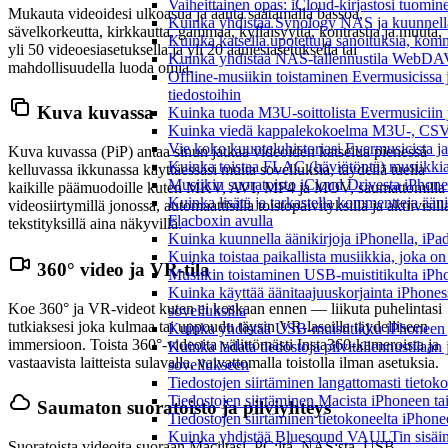
Vaiheittainen opas: iCloud-kirjastosi tuomi
Mukauta videoidesi ulkoasua ja ääntä säätämällä bassoa,
Kuinka yhdistää Synology NAS ja kuunnella 
sävelkorkeutta, kirkkautta, gammaa, kylläisyyttä, kontrastia ja muuta,
Kuinka katsella upotettuja sanoituksia, komm
yli 50 videoesiasetuksella ja yli 20 ääniesiasetuksella tai
Kuinka yhdistää NAS-tallennustila WebDAV:n
mahdollisuudella luoda omia.
Offline-musiikin toistaminen Evermusicissa ja
tiedostoihin
Kuva kuvassa
Kuinka tuoda M3U-soittolista Evermusiciin 
Kuinka viedä kappalekokoelma M3U-, CSV-
Vie koko kuunteluhistoriasi Evermusicista ja
Kuva kuvassa (PiP) antaa sinun jatkaa videoiden katselua pienessä
Kuinka toistaa FLAC (häviötöntä) musiikkia
kelluvassa ikkunassa käyttäessäsi muita sovelluksia, täydellä tuella
Musiikin suoratoisto iCloud Drivesta iPhonel
kaikille päämuodoille kuten MKV, AVI, MP4 ja MOV, saumattomilla
Kuinka lisätä ja tarkastella kommentteja ään
videosiirtymillä jonossa, automaattisilla toistopäivityksillä ja aktiivisill
Flacboxin avulla
tekstityksillä aina näkyvillä.
Kuinka kuunnella äänikirjoja iPhonella, iPad
Kuinka toistaa paikallista musiikkia, joka on 
360° video ja VR-tila
Musiikin toistaminen USB-muistitikulta iPh
Kuinka käyttää äänitaajuuskorjainta iPhones
Koe 360° ja VR-videot kuten ei koskaan ennen — liikuta puhelintasi
sovelluksilla
tutkiaksesi joka kulmaa tai uppoudu täysin VR-laseilla täydelliseen
Kuinka yhdistää USB-muistitikku iPhoneen ja 
immersioon. Toista 360°-videoita välittömästi Insta360-kameroista ja
Kuinka ladata tiedostoja pilvitallennustilaan
vastaavista laitteista sulavalla, vaivattomalla toistolla ilman asetuksia.
sovellukseen
Tiedostojen siirtäminen langattomasti tieto
Tiedostojen siirtäminen Macista iPhoneen tai
Saumaton suoratoisto ja pilviyhteys
Tiedostojen siirtäminen tietokoneelta iPhon
Kuinka yhdistää Bluesound VAULTin sisäinen
Suoratoista videoita suoraan Maciltasi, PC:ltä, NAS:sta, USB-