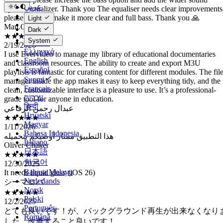
please can you make it more clear and full bass. Thank you 🙏
عربي
Man.Osm
Català
★★★★★
Light
Čeština
2/19/2026
Dark
Dansk
I use Evervideo to manage my library of educational documentaries
System
Deutsch
and classroom resources. The ability to create and export M3U
Ελληνικά
playlists is fantastic for curating content for different modules. The fil
English
manager inside the app makes it easy to keep everything tidy, and the
Español
clean, customizable interface is a pleasure to use. It’s a professional-
Suomi
grade tool for anyone in education.
Français
عبدال رحمن الرفاعي
עברית
★★★★★
हिन्दी
1/11/2026
Hrvatski
هذا التطبيق ممتاز أوصيكم بتحميله
Magyar
Oliver Chaker
Bahasa Indonesia
★★★★★
Italiano
12/30/2025
日本語
It needs liquid glass (iOS 26)
한국어
シーマロバ
Bahasa Melayu
★★★★★
Nederlands
12/2/2025
Norsk
とても良いです！が、バックグラウンド再生が出来なくなり
Polski
した、改善すること良いです！
Português
Kellie calderón
Română