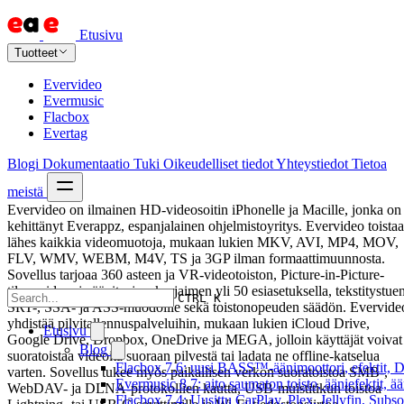
Etusivu
Tuotteet
Evervideo
Evermusic
Flacbox
Evertag
Blogi
Dokumentaatio
Tuki
Oikeudelliset tiedot
Yhteystiedot
Tietoa
meistä
Evervideo on ilmainen HD-videosoitin iPhonelle ja Macille, jonka on
kehittänyt Everappz, espanjalainen ohjelmistoyritys. Evervideo toistaa
lähes kaikkia videomuotoja, mukaan lukien MKV, AVI, MP4, MOV,
FLV, WMV, WEBM, M4V, TS ja 3GP ilman formaattimuunnosta.
Sovellus tarjoaa 360 asteen ja VR-videotoiston, Picture-in-Picture-
tilan, video- ja äänitaajuuskorjaimen yli 50 esiasetuksella, tekstitystue
CTRL K
SRT-, SSA- ja ASS-muodoille sekä toistonopeuden säädön. Evervide
yhdistää pilvitallennuspalveluihin, mukaan lukien iCloud Drive,
Etusivu
Google Drive, Dropbox, OneDrive ja MEGA, jolloin käyttäjät voivat
Blog
suoratoistaa videoita suoraan pilvestä tai ladata ne offline-katselua
Flacbox 7.6: uusi BASS™-äänimoottori, efektit, DS
varten. Sovellus tukee myös paikallisen verkon suoratoistoa SMB-,
Evermusic 8.7: aito saumaton toisto, ääniefektit, 
WebDAV- ja DLNA-protokollien kautta, USB-muistitikun toistoa
Flacbox 7.4: Uusittu CarPlay, Plex, Jellyfin, Subs