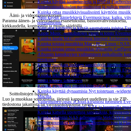
Kuinka käyttää äänitehosteita ja DSP:tä Flacboxissa
äänenvoimakkuuden normalisointi ja paljon muuta
Kuinka ottaa musiikkivisualisointi käyttöön musiikki
Ääni- ja videotaajuuskorjain
Näin käytät ääniefektejä Evermusicissa: kaiku, vi
Paranna äänen- ja videonlaatua esiasetuksilla, bassonvahvistuksella,
normalisointi
kirkkaudella, kontrastilla ja muilla säädöillä.
Näin otat käyttöön ja käytät saumatonta toistoa Ev
Apple Music -soittolistojen vienti ja toisto Evermu
Kuinka luoda M3U-soittolista Internet Archivesta 
Kuinka toistaa musiikkia Mac / PC / Linux / NAS 
Kuinka toistaa omaa musiikkia iPhonella CarPlayn
Albumin kansikuvien vaihtaminen paikallisille kappa
tietokone)
Kuinka muokata laulujen sanoituksia äänitiedostoi
Musiikkikirjaston siirtäminen laitteiden välillä Eve
Kuinka arkistoida (ZIP) soittolistoja, albumeita, ar
siirtää toiseen laitteeseen
Kuinka scrobblata musiikkihistoriasi Evermusicista
Kuinka käyttää dynaamisia Nyt toistetaan -widgete
Soittolistojen hallinta
Macilla
Luo ja muokkaa soittolistoja, järjestä kappaleet uudelleen ja vie ZIP-
Vaiheittainen opas: iCloud-kirjastosi tuominen Eve
tiedostona jakamista tai varmuuskopiointia varten.
Kuinka yhdistää Synology NAS ja kuunnella musiik
Kuinka katsella upotettuja sanoituksia, kommenttej
Kuinka yhdistää NAS-tallennustila WebDAV:n avull
Offline-musiikin toistaminen Evermusicissa ja Flacb
tiedostoihin