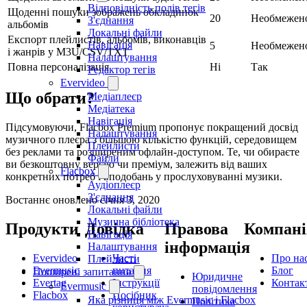
Відповідність полів тегів
Щоденні пошуки зображень обкладинок
20
Необмежен
З'єднання
альбомів
Локальні файли
Експорт плейлистів, альбомів, виконавців
Навігація
5
Необмежен
і жанрів у M3U/CSV/TXT
Налаштування
Повна персоналізація
Ні
Так
Редактор тегів
Evervideo
Що обрати?
Медіаплеєр
Медіатека
Навігація
Підсумовуючи, Flacbox Premium пропонує покращений досвід
Налаштування
музичного плеєра з більшою кількістю функцій, середовищем
Плейлисти
без реклами та розширеним офлайн-доступом. Те, чи обираєте
Файли
ви безкоштовну версію чи преміум, залежить від ваших
Flacbox
конкретних потреб і вподобань у прослуховуванні музики.
Аудіоплеєр
З'єднання
Востаннє оновлено
січня 3, 2020
Локальні файли
Музична бібліотека
Продукти
Довідка
Правова
Компані
Навігація
інформація
Налаштування
Evervideo
Часті
Про на
Плейлисти
Evermusic
питання
Блог
Поширені запитання
Юридичне
Evertag
Інструкції
Контак
Evermusic
повідомлення
Flacbox
Посібник
Яка різниця між Evermusic і Flacbox
Політика