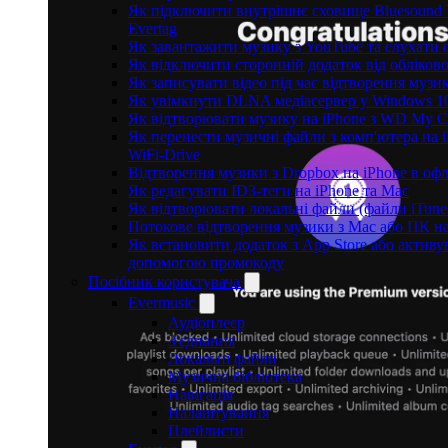
Як підключити внутрішнє сховище Bluesound 
Evertag
Як завантажити музику з YouTube та слухати 
Як відключити сторонній додаток від обліков
Як записувати відео під час відтворення музи
Як увімкнути DLNA медіасервер у Windows 10
Як відтворювати музику на iPhone з WD My 
Як перенести музичні файли з комп'ютера на i
WiFi-Drive
Відтворення музики з Dropbox на iPhone в оф
Як редагувати ID3-теги на iPhone та Mac
Як відтворювати локальні файли (файли iTune
Потокове відтворення музики з Mac або ПК н
Як встановити додаток з App Store або активу
допомогою промокоду
Посібник користувача
Evermusic
Аудіоплеєр
З'єднання
Локальні файли
Музична бібліотека
Навігація
Налаштування
Плейлисти