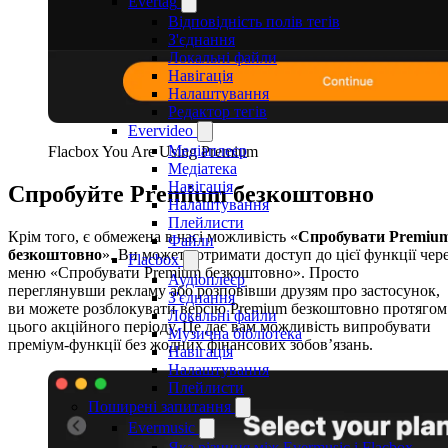
Evertag
Відповідність полів тегів
З'єднання
Локальні файли
Навігація
Налаштування
Редактор тегів
Evervideo
Медіаплеєр
Flacbox You Are Using Premium
Медіатека
Навігація
Спробуйте Premium безкоштовно
Налаштування
Плейлисти
Крім того, є обмежена в часі можливість «
Спробувати Premiu
Файли
безкоштовно
». Ви можете отримати доступ до цієї функції чер
Flacbox
меню «Спробувати Premium безкоштовно». Просто
Аудіоплеєр
переглянувши рекламу або розповівши друзям про застосунок,
З'єднання
ви можете розблокувати версію Premium безкоштовно протягом
Локальні файли
цього акційного періоду. Це дає вам можливість випробувати
Музична бібліотека
преміум-функції без жодних фінансових зобов’язань.
Навігація
Налаштування
Плейлисти
Поширені запитання
Evermusic
Яка різниця між Evermusic і Flacbox