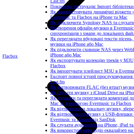
Last.fm
Покрокова інструкція: Імпорт бібліотеки 
Як використовувати динамічні віджети «
Evermusic та Flacbox на iPhone та Mac
Як підключити Synology NAS та слухати
Відтворення офлайн-музики в Evermusic 
синхронізація з хмари до локальних фай
Як переглядати вбудовані тексти пісень
музики на iPhone або Mac
Як підключити сховище NAS через WebD
iPhone або Mac
Flacbox
Як експортувати колекцію треків у M3U,
Flacbox
Як імпортувати плейлист M3U в Evermus
Експорт повної історії прослуховування 
Last.fm
Як відтворювати FLAC (без втрат) музик
Як слухати музику з iCloud Drive на iPh
Як додавати та переглядати коментарі до 
Mac за допомогою Evermusic та Flacbox
Як відтворювати локальну музику, збере
Як відтворювати музику з USB-флешки 
Evermusic та iXpand від SanDisk
Як слухати аудіокниги на iPhone, iPad т
Як використовувати аудіо еквалайзер на 