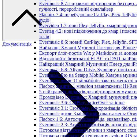
Evermusic 8.7: справжнє відтворення без пауз,
гучності, перероблений еквалайзер
Flacbox 7.4: перебудоване CarPlay, Plex, Jellyfi
аудіо
Evervideo 1.7: нові Plex, Jellyfin, хмарне відтв
Evertag 4.2: нові підключення до хмар і пояс
тегів
Evermusic 8.6: новий CarPlay, Plex, Jellyfin, SF
Документація
Найкращі Хмарні Музичні Плеєри для iPhone у
Експорт блог-постів Wix у Markdown за допо
Відтворюйте безвтратні FLAC та DSD на iPhon
Найкращий Хмарний Музичний Плеєр для iPho
Evermusic 6.8: Aliyun Drive, Synology, нові сти
Evermusic Pro на Setapp Mobile: Хмарна музик
Evermusic досяг 11 мільйонів завантажень по в
Flacbox досягає 1 мільйон завантажень: Hi-Res
5 найкращих додатків для відтворення музики 
Промовідео Evermusic: Хмарний музичний пл
Evermusic 3.6: CarPlay, VoiceOver та інше
Evermusic 3.1: Crossfade, синхронізація бібліо
Evermusic досяг 3 мільйонів завантажень: Огл
Flacbox 1.6: Автосинхронізація, еквалайзер, 
Evermusic 2.3: Автосинхронізація, позиція від
Потокове відтворення музики з хмарного схов
Потокова передача та кешування аудіо в iOS 