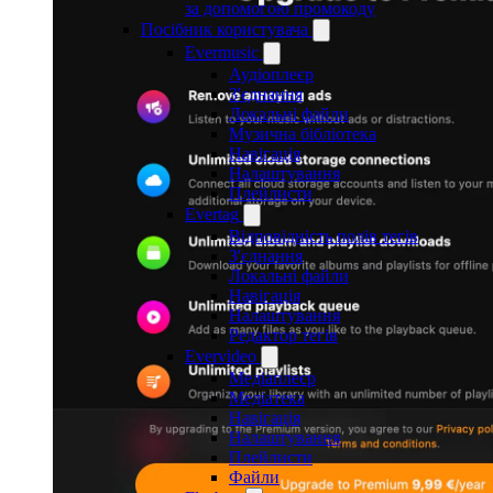
за допомогою промокоду
Посібник користувача
Evermusic
Аудіоплеєр
З'єднання
Локальні файли
Музична бібліотека
Навігація
Налаштування
Плейлисти
Evertag
Відповідність полів тегів
З'єднання
Локальні файли
Навігація
Налаштування
Редактор тегів
Evervideo
Медіаплеєр
Медіатека
Навігація
Налаштування
Плейлисти
Файли