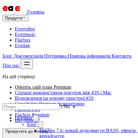
Головна
Продукти
Evervideo
Evermusic
Flacbox
Evertag
Блог
Документація
Підтримка
Правова інформація
Контакти
Про нас
На цій сторінці
Оберіть свій план Premium
Спільне використання покупок між iOS і Mac
Відновлення на новому пристрої iOS
Спробуйте Premium безкоштовно
CTRL K
Flacbox Free
Flacbox Premium
Головна
Що обрати?
Блог
Flacbox 7.6: новий аудіодвигун BASS, ефекти
Прокрутити до початку
візуалізатор