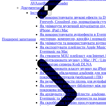
AVAssetResourceLoader
Документація
Інструкції
Як використовувати звукові ефекти та D
Freeverb, Crossfeed, ехо, нормалізація гу
Як увімкнути музичний візуалізатор під
iPhone, iPad і Mac
Як використовувати аудіоефекти в Evermu
дисторшн, компресор, кросфід і нормаліз
Поширені запитання
Як увімкнути та використовувати відтво
Як експортувати плейлисти Apple Music 
Evermusic на Mac
Як створити M3U плейлист для Internet A
Як відтворювати музику з Mac / PC / Lin
допомогою сервера Kodi DLNA
Як відтворювати власну музику на iPho
Як змінити обкладинки альбомів для лока
покрокова інструкція (мобільний і ПК)
Як редагувати тексти пісень для аудіоф
Як перенести музичну бібліотеку між пр
покрокова інструкція
Як архівувати (ZIP) плейлисти, альбоми,
Evermusic та Flacbox і перенести на інш
Як скробблити історію прослуховування 