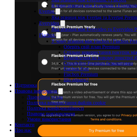
В чому різниця між Evermusic і Evermus
Evertag
Яка різниця між Evertag та Evertag Prem
Evervideo
Яка різниця між Evervideo та Evervideo 
Flacbox
У чому різниця між Flacbox і Flacbox Pr
Оберіть свій план Premium
Спільне використання покупок між
Відновлення на новому пристрої 
Спробуйте Premium безкоштовно
Flacbox Free
Flacbox Premium
Що обрати?
Підтримка
Правова інформація
Ліцензійна угода
Політика використання файлів cookie
Політика конфіденційності
Правове повідомлення
Умови використання
Контакти
Про нас