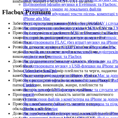
виконавці, жанри) у M3U/CSV/TXT на день.
Відтворення офлайн-музики в Evermusic та Flacbox:
синхронізація з хмари до локальних файлів
Flacbox Premium
Як переглядати вбудовані тексти пісень, коментарі
iPhone або Mac
Як підключити сховище NAS через WebDAV і слухат
Забезпечує прослуховування музики без реклами.
Як експортувати колекцію треків у M3U, CSV та TXT
Дозволяє створювати необмежену кількість плейлистів.
Як імпортувати плейлист M3U в Evermusic та Flacb
Пропонує гнучкість підключення до необмеженої кількост
Експорт повної історії прослуховування з Evermusic 
хмарних сервісів, розширюючи доступ до музичної
Як відтворювати FLAC (без втрат) музику на iPhone
бібліотеки.
Як слухати музику з iCloud Drive на iPhone або Mac
Premium дозволяє архівувати (ZIP) необмежену кількість
Як додавати та переглядати коментарі до аудіотреків 
медіаколекцій, включаючи плейлисти, альбоми,
допомогою Evermusic та Flacbox
виконавців та жанри.
Як відтворювати локальну музику, збережену на iP
Дозволяє додавати необмежену кількість пісень до
Як відтворювати музику з USB-флешки на iPhone за
улюблених.
iXpand від SanDisk
Знімає обмеження на розмір плейлиста та черги, надаючи
Як слухати аудіокниги на iPhone, iPad та Mac за до
вам більше контролю над організацією музики.
Як використовувати аудіо еквалайзер на iPhone, iPad
Пропонує розширені офлайн-можливості: завантажуйте
Flacbox
папки, альбоми, виконавців, жанри, плейлисти та
Як підключити USB-флешку до iPhone та слухати м
композиторів для офлайн-прослуховування.
на ній
Пропонує необмежену кількість запитів автоматичного
Перенесення файлів з комп'ютера на iPhone за до
пошуку тегів.
Як завантажити файли до хмарного сховища та підк
Пропонує необмежену кількість запитів пошуку
Flacbox або Evertag
обкладинок альбомів.
Як передати файли бездротово з комп'ютера на iPho
Дозволяє необмежений експорт медіаколекцій (плейлисти