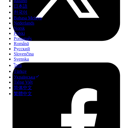
Italiano
日本語
한국어
Bahasa Melayu
Nederlands
Norsk
Polski
Português
Română
Русский
Slovenčina
Svenska
ไทย
Türkçe
Українська
Tiếng Việt
简体中文
繁體中文