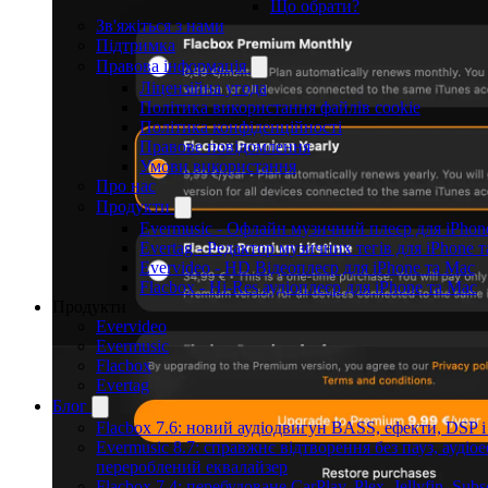
Що обрати?
Зв'яжіться з нами
Підтримка
Правова інформація
Ліцензійна угода
Політика використання файлів cookie
Політика конфіденційності
Правове повідомлення
Умови використання
Про нас
Продукти
Evermusic - Офлайн музичний плеєр для iPhon
Evertag - Редактор музичних тегів для iPhone 
Evervideo - HD Відеоплеєр для iPhone та Mac
Flacbox - Hi-Res аудіоплеєр для iPhone та Mac
Продукти
Evervideo
Evermusic
Flacbox
Evertag
Блог
Flacbox 7.6: новий аудіодвигун BASS, ефекти, DSP 
Evermusic 8.7: справжнє відтворення без пауз, аудіое
перероблений еквалайзер
Flacbox 7.4: перебудоване CarPlay, Plex, Jellyfin, Sub