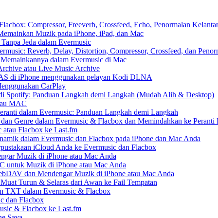
cbox: Compressor, Freeverb, Crossfeed, Echo, Penormalan Kelantan
emainkan Muzik pada iPhone, iPad, dan Mac
 Tanpa Jeda dalam Evermusic
usic: Reverb, Delay, Distortion, Compressor, Crossfeed, dan Peno
n Memainkannya dalam Evermusic di Mac
Archive atau Live Music Archive
 NAS di iPhone menggunakan pelayan Kodi DLNA
Menggunakan CarPlay
di Spotify: Panduan Langkah demi Langkah (Mudah Alih & Desktop)
 atau MAC
eranti dalam Evermusic: Panduan Langkah demi Langkah
s dan Genre dalam Evermusic & Flacbox dan Memindahkan ke Peranti 
 atau Flacbox ke Last.fm
amik dalam Evermusic dan Flacbox pada iPhone dan Mac Anda
pustakaan iCloud Anda ke Evermusic dan Flacbox
gar Muzik di iPhone atau Mac Anda
RC untuk Muzik di iPhone atau Mac Anda
DAV dan Mendengar Muzik di iPhone atau Mac Anda
 Muat Turun & Selaras dari Awan ke Fail Tempatan
an TXT dalam Evermusic & Flacbox
c dan Flacbox
usic & Flacbox ke Last.fm
ne Saya