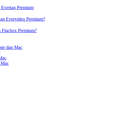
n Evertag Premium
dan Evervideo Premium?
n Flacbox Premium?
one dan Mac
c
 Mac
n Mac