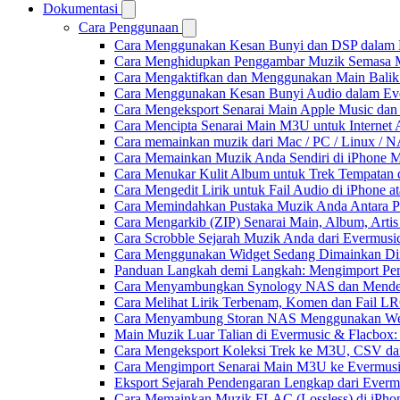
Dokumentasi
Cara Penggunaan
Cara Menggunakan Kesan Bunyi dan DSP dalam Fla
Cara Menghidupkan Penggambar Muzik Semasa M
Cara Mengaktifkan dan Menggunakan Main Balik
Cara Menggunakan Kesan Bunyi Audio dalam Everm
Cara Mengeksport Senarai Main Apple Music da
Cara Mencipta Senarai Main M3U untuk Internet 
Cara memainkan muzik dari Mac / PC / Linux /
Cara Memainkan Muzik Anda Sendiri di iPhone 
Cara Menukar Kulit Album untuk Trek Tempatan 
Cara Mengedit Lirik untuk Fail Audio di iPhone
Cara Memindahkan Pustaka Muzik Anda Antara P
Cara Mengarkib (ZIP) Senarai Main, Album, Arti
Cara Scrobble Sejarah Muzik Anda dari Evermusic
Cara Menggunakan Widget Sedang Dimainkan Din
Panduan Langkah demi Langkah: Mengimport Per
Cara Menyambungkan Synology NAS dan Menden
Cara Melihat Lirik Terbenam, Komen dan Fail L
Cara Menyambung Storan NAS Menggunakan Web
Main Muzik Luar Talian di Evermusic & Flacbox:
Cara Mengeksport Koleksi Trek ke M3U, CSV d
Cara Mengimport Senarai Main M3U ke Evermusi
Eksport Sejarah Pendengaran Lengkap dari Everm
Cara Memainkan Muzik FLAC (Lossless) di iPho