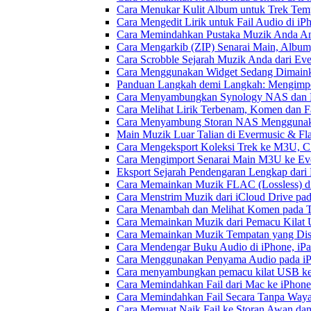
Cara Menukar Kulit Album untuk Trek Tem
Cara Mengedit Lirik untuk Fail Audio di i
Cara Memindahkan Pustaka Muzik Anda Ant
Cara Mengarkib (ZIP) Senarai Main, Album
Cara Scrobble Sejarah Muzik Anda dari Eve
Cara Menggunakan Widget Sedang Dimaink
Panduan Langkah demi Langkah: Mengimpor
Cara Menyambungkan Synology NAS dan M
Cara Melihat Lirik Terbenam, Komen dan F
Cara Menyambung Storan NAS Menggunak
Main Muzik Luar Talian di Evermusic & Fl
Cara Mengeksport Koleksi Trek ke M3U, 
Cara Mengimport Senarai Main M3U ke Ev
Eksport Sejarah Pendengaran Lengkap dari
Cara Memainkan Muzik FLAC (Lossless) di
Cara Menstrim Muzik dari iCloud Drive pa
Cara Menambah dan Melihat Komen pada Tr
Cara Memainkan Muzik dari Pemacu Kilat 
Cara Memainkan Muzik Tempatan yang Dis
Cara Mendengar Buku Audio di iPhone, i
Cara Menggunakan Penyama Audio pada iPh
Cara menyambungkan pemacu kilat USB ke 
Cara Memindahkan Fail dari Mac ke iPhone
Cara Memindahkan Fail Secara Tanpa Waya
Cara Memuat Naik Fail ke Storan Awan dan