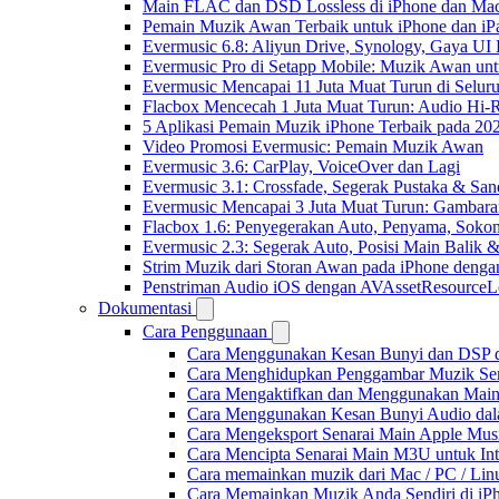
Main FLAC dan DSD Lossless di iPhone dan Mac
Pemain Muzik Awan Terbaik untuk iPhone dan iP
Evermusic 6.8: Aliyun Drive, Synology, Gaya UI
Evermusic Pro di Setapp Mobile: Muzik Awan un
Evermusic Mencapai 11 Juta Muat Turun di Selur
Flacbox Mencecah 1 Juta Muat Turun: Audio Hi-
5 Aplikasi Pemain Muzik iPhone Terbaik pada 20
Video Promosi Evermusic: Pemain Muzik Awan
Evermusic 3.6: CarPlay, VoiceOver dan Lagi
Evermusic 3.1: Crossfade, Segerak Pustaka & San
Evermusic Mencapai 3 Juta Muat Turun: Gambara
Flacbox 1.6: Penyegerakan Auto, Penyama, Sok
Evermusic 2.3: Segerak Auto, Posisi Main Balik 
Strim Muzik dari Storan Awan pada iPhone denga
Penstriman Audio iOS dengan AVAssetResourceL
Dokumentasi
Cara Penggunaan
Cara Menggunakan Kesan Bunyi dan DSP dal
Cara Menghidupkan Penggambar Muzik Sem
Cara Mengaktifkan dan Menggunakan Main 
Cara Menggunakan Kesan Bunyi Audio dalam
Cara Mengeksport Senarai Main Apple Mus
Cara Mencipta Senarai Main M3U untuk Inte
Cara memainkan muzik dari Mac / PC / L
Cara Memainkan Muzik Anda Sendiri di i