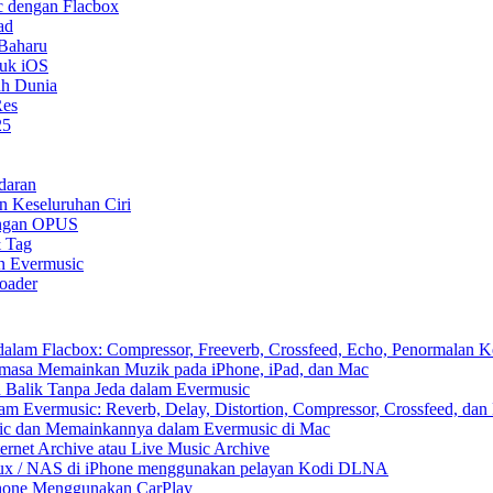
 dengan Flacbox
ad
 Baharu
tuk iOS
uh Dunia
Res
25
daran
n Keseluruhan Ciri
ongan OPUS
& Tag
n Evermusic
oader
am Flacbox: Compressor, Freeverb, Crossfeed, Echo, Penormalan Ke
asa Memainkan Muzik pada iPhone, iPad, dan Mac
Balik Tanpa Jeda dalam Evermusic
 Evermusic: Reverb, Delay, Distortion, Compressor, Crossfeed, dan
ic dan Memainkannya dalam Evermusic di Mac
rnet Archive atau Live Music Archive
inux / NAS di iPhone menggunakan pelayan Kodi DLNA
Phone Menggunakan CarPlay