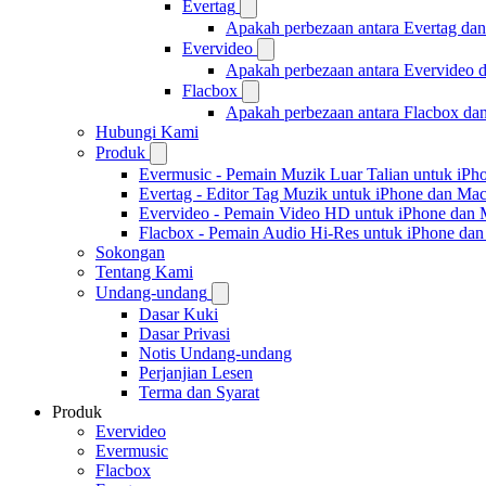
Evertag
Apakah perbezaan antara Evertag da
Evervideo
Apakah perbezaan antara Evervideo 
Flacbox
Apakah perbezaan antara Flacbox da
Hubungi Kami
Produk
Evermusic - Pemain Muzik Luar Talian untuk iPh
Evertag - Editor Tag Muzik untuk iPhone dan Ma
Evervideo - Pemain Video HD untuk iPhone dan
Flacbox - Pemain Audio Hi-Res untuk iPhone da
Sokongan
Tentang Kami
Undang-undang
Dasar Kuki
Dasar Privasi
Notis Undang-undang
Perjanjian Lesen
Terma dan Syarat
Produk
Evervideo
Evermusic
Flacbox