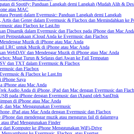
patan di Spotify: Panduan Langkah demi Langkah (Mudah Alih & Des
Phone atau MAC
ara Peranti dalam Evermusic: Panduan Langkah demi Langkah
, Artis dan Genre dalam Evermusic & Flacbox dan Memindahkan ke Pe
rmusic atau Flacbox ke Last.fm
an Dinamik dalam Evermusic dan Flacbox pada iPhone dan Mac And
t Perpustakaan iCloud Anda ke Evermusic dan Flacbox
endengar Muzik di iPhone atau Mac Anda
ail LRC untuk Muzik di iPhone atau Mac Anda
an WebDAV dan Mendengar Muzik di iPhone atau Mac Anda
acbox: Muat Turun & Selaras dari Awan ke Fail Tempatan
CSV dan TXT dalam Evermusic & Flacbox
ermusic dan Flacbox
 Evermusic & Flacbox ke Last.fm
 iPhone Saya
da iPhone atau Mac Anda
ek Audio Anda di iPhone, iPad dan Mac dengan Evermusic dan Flac
USB pada iPhone dengan Evermusic dan iXpand oleh SanDisk
impan di iPhone atau Mac Anda
Pad, dan Mac Menggunakan Evermusic
one, iPad atau Mac Anda dengan Evermusic dan Flacbox
iPhone dan mendengar muzik atau mengurus fail di dalamnya
 atau iPad Menggunakan Finder
r dari Komputer ke iPhone Menggunakan WiFi-Drive
 Menyambung ke Evermusic, Flacbox, atau Evertag