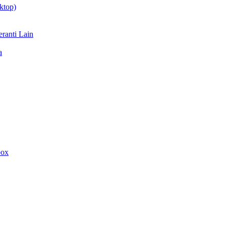
ktop)
ranti Lain
a
box