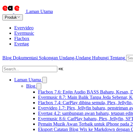
Laman Utama
Produk
Evervideo
Evermusic
Flacbox
Evertag
Blog
Dokumentasi
Sokongan
Undang-Undang
Hubungi
Tentang
⌘
K
Laman Utama
Blog
Flacbox 7.6: Enjin Audio BASS Baharu, Kesan, D
Evermusic 8.7: Main Balik Tanpa Jeda Sebenar, 
Flacbox 7.4: CarPlay dibina semula, Plex, Jellyfi
Evervideo 1.7: Plex, Jellyfin baharu, penstriman a
Evertag 4.2: sambungan awan baharu, tetapan edito
Evermusic 8.6: CarPlay baharu, Plex, Jellyfin, SFT
Pemain Muzik Awan Terbaik untuk iPhone pada 
Eksport Catatan Blog Wix ke Markdown dengan