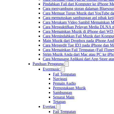
Pindahkan Fail dari Komputer ke iPhone 
Cara menyambung storan dalaman Bluesoun
Cara Memuat Turun Muzik dari YouTube da
Cara memutuskan sambungan apl pihak keti
Cara Merakam Video Sambil Memainkan Mu
Cara Mengaktifkan Pelayan Media DLNA p
Cara Memainkan Muzik di iPhone dari W
Cara Memindahkan Fail Muzik dari Komput
Main Muzik dari Dropbox pada iPhone Anda
Cara Mengedit Tag ID3 pada iPhone dan M
Cara Memainkan Fail Tempatan (Fail iTunes
Strim Muzik Anda dari Mac atau PC ke i
Cara Memasang Aplikasi dari App Store a
Panduan Pengguna
Evermusic
Fail Tempatan
Navigasi
Pemain Audio
Perpustakaan Muzik
Sambungan
Senarai Main
Tetapan
Evertag
Fail Tempatan