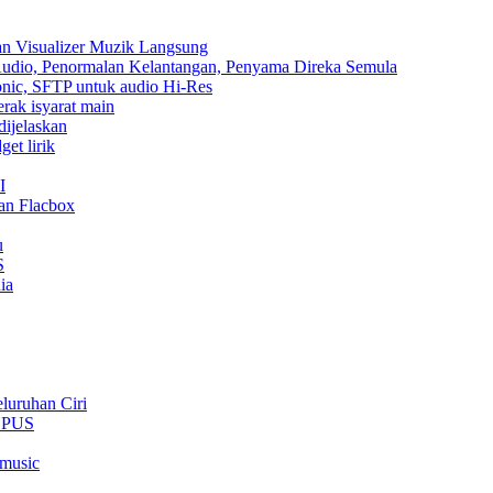
an Visualizer Muzik Langsung
 Audio, Penormalan Kelantangan, Penyama Direka Semula
sonic, SFTP untuk audio Hi-Res
erak isyarat main
dijelaskan
et lirik
I
an Flacbox
u
S
ia
luruhan Ciri
 OPUS
rmusic