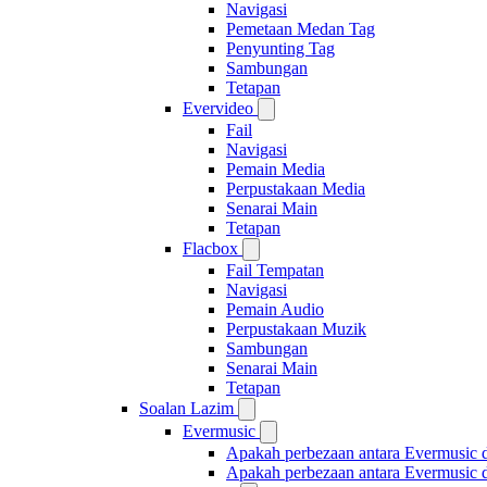
Navigasi
Pemetaan Medan Tag
Penyunting Tag
Sambungan
Tetapan
Evervideo
Fail
Navigasi
Pemain Media
Perpustakaan Media
Senarai Main
Tetapan
Flacbox
Fail Tempatan
Navigasi
Pemain Audio
Perpustakaan Muzik
Sambungan
Senarai Main
Tetapan
Soalan Lazim
Evermusic
Apakah perbezaan antara Evermusic 
Apakah perbezaan antara Evermusic