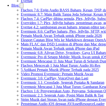
Evertag
Blog
Flacbox 7.6: Enjin Audio BASS Baharu, Kesan, DSP, d
Evermusic 8.7: Main Balik Tanpa Jeda Sebenar, Kesan
Flacbox 7.4: CarPlay dibina semula, Plex, Jellyfin, Sub
Evervideo 1.7: Plex, Jellyfin baharu, penstriman awan, g
Evertag 4.2: sambungan awan baharu, tetapan editor tag 
Evermusic 8.6: CarPlay baharu, Plex, Jellyfin, SFTP, widg
Pemain Muzik Awan Terbaik untuk iPhone pada 2026
Eksport Catatan Blog Wix ke Markdown dengan OpenA
Main FLAC dan DSD Lossless di iPhone dan Mac deng
Pemain Muzik Awan Terbaik untuk iPhone dan iPad
Evermusic 6.8: Aliyun Drive, Synology, Gaya UI Bahar
Evermusic Pro di Setapp Mobile: Muzik Awan untuk iO
Evermusic Mencapai 11 Juta Muat Turun di Seluruh Dun
Flacbox Mencecah 1 Juta Muat Turun: Audio Hi-Res
5 Aplikasi Pemain Muzik iPhone Terbaik pada 2025
Video Promosi Evermusic: Pemain Muzik Awan
Evermusic 3.6: CarPlay, VoiceOver dan Lagi
Evermusic 3.1: Crossfade, Segerak Pustaka & Sandaran
Evermusic Mencapai 3 Juta Muat Turun: Gambaran Kese
Flacbox 1.6: Penyegerakan Auto, Penyama, Sokongan
Evermusic 2.3: Segerak Auto, Posisi Main Balik & Tag
Strim Muzik dari Storan Awan pada iPhone dengan Eve
Penstriman Audio iOS dengan AVAssetResourceLoader