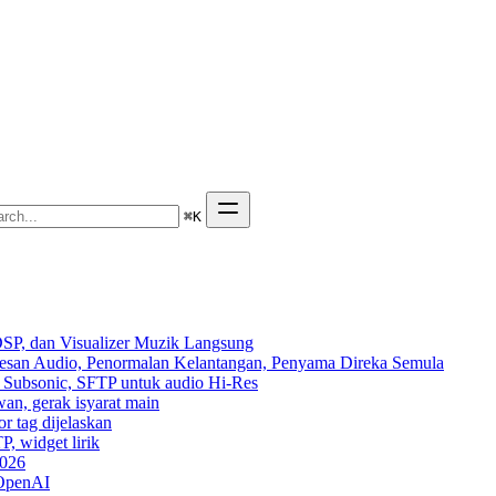
⌘
K
SP, dan Visualizer Muzik Langsung
Kesan Audio, Penormalan Kelantangan, Penyama Direka Semula
n, Subsonic, SFTP untuk audio Hi-Res
wan, gerak isyarat main
r tag dijelaskan
P, widget lirik
2026
 OpenAI