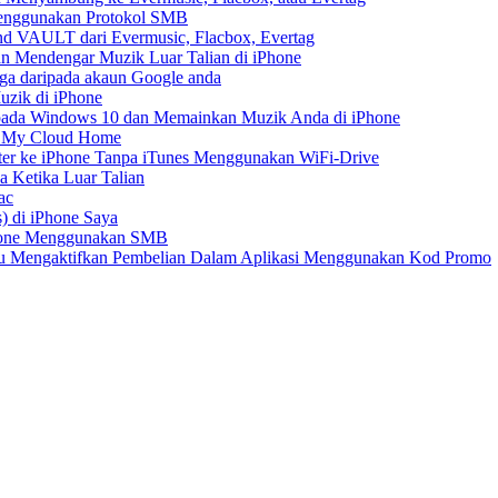
Menggunakan Protokol SMB
d VAULT dari Evermusic, Flacbox, Evertag
n Mendengar Muzik Luar Talian di iPhone
ga daripada akaun Google anda
zik di iPhone
ada Windows 10 dan Memainkan Muzik Anda di iPhone
D My Cloud Home
er ke iPhone Tanpa iTunes Menggunakan WiFi-Drive
 Ketika Luar Talian
ac
) di iPhone Saya
Phone Menggunakan SMB
tau Mengaktifkan Pembelian Dalam Aplikasi Menggunakan Kod Promo