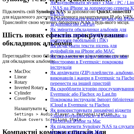
Як відтворювати музику з Mac / PC / Lin
/ NAS на iPhone за допомогою сервера K
Підключіть свій
Synology NAS
за допомогою
QuickConnectID
DLNA
для віддаленого доступу без ручного налаштування IP або VPN.
Як відтворювати власну музику на iPho
Транслюйте свою музичну бібліотеку NAS з будь-якого місця.
за допомогою CarPlay
Як змінити обкладинки альбомів для
Шість нових ефектів прокручування
локальних треків у Spotify: покрокова
інструкція (мобільний і ПК)
обкладинок альбомів
Як редагувати тексти пісень для
аудіофайлів на iPhone або MAC
Переглядайте свою бібліотеку з новими візуальними стилями
Як перенести музичну бібліотеку між
для обкладинок альбомів:
пристроями в Evermusic: покрокова
інструкція
MacDoc
Як архівувати (ZIP) плейлисти, альбоми,
Linear
виконавців і жанри в Evermusic та Flacbo
Rotary
перенести на інший пристрій
Inverted Rotary
Як скробблити історію прослуховування
Cylinder
Evermusic або Flacbox до Last.fm
CoverFlow
Покрокова інструкція: Імпорт бібліотеки
iCloud в Evermusic та Flacbox
Налаштувати в:
Як використовувати динамічні віджети
Settings > Audio Player > Personalization >
«Зараз відтворюється» в Evermusic та
Album Covers Scrolling Style
Flacbox на iPhone та Mac
Як підключити Synology NAS та слухат
Компактні комірки списків для
музику на iPhone або Mac