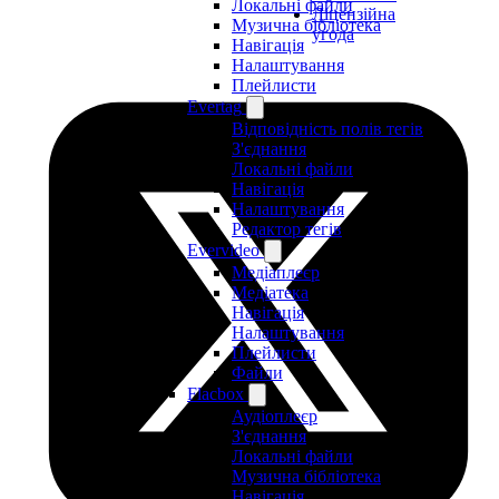
Локальні файли
Ліцензійна
Музична бібліотека
угода
Навігація
Налаштування
Плейлисти
Evertag
Відповідність полів тегів
З'єднання
Локальні файли
Навігація
Налаштування
Редактор тегів
Evervideo
Медіаплеєр
Медіатека
Навігація
Налаштування
Плейлисти
Файли
Flacbox
Аудіоплеєр
З'єднання
Локальні файли
Музична бібліотека
Навігація