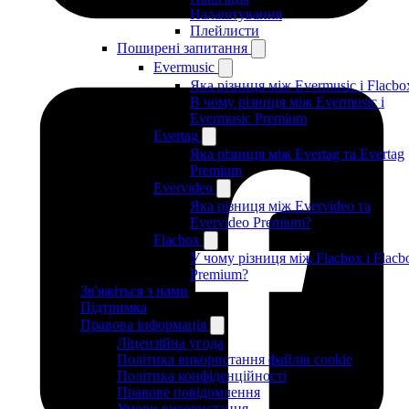
Налаштування
Плейлисти
Поширені запитання
Evermusic
Яка різниця між Evermusic і Flacbo
В чому різниця між Evermusic і
Evermusic Premium
Evertag
Яка різниця між Evertag та Evertag
Premium
Evervideo
Яка різниця між Evervideo та
Evervideo Premium?
Flacbox
У чому різниця між Flacbox і Flacb
Premium?
Зв'яжіться з нами
Підтримка
Правова інформація
Ліцензійна угода
Політика використання файлів cookie
Політика конфіденційності
Правове повідомлення
Умови використання