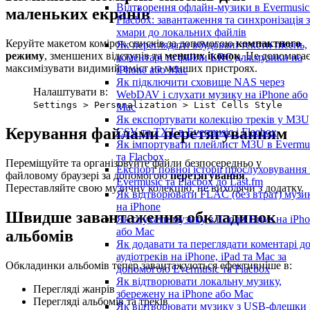
Відтворення офлайн-музики в Evermusic
маленьких екранів
Flacbox: завантаження та синхронізація з
хмари до локальних файлів
Керуйте макетом комірок списків за допомогою
компактного
Як переглядати вбудовані тексти пісень,
режиму
, зменшених відступів та
менших іконок
. Це допомага
коментарі та файли LRC для музики на
максимізувати видимий вміст на менших пристроях.
iPhone або Mac
Як підключити сховище NAS через
Налаштувати в:
WebDAV і слухати музику на iPhone або
Settings > Personalization > List Cells Style
Mac
Як експортувати колекцію треків у M3U
Керування файлами перетягуванням
CSV та TXT в Evermusic і Flacbox
Як імпортувати плейлист M3U в Evermu
та Flacbox
Переміщуйте та організовуйте файли безпосередньо у
Експорт повної історії прослуховування 
файловому браузері за допомогою
перетягування
.
Evermusic та Flacbox до Last.fm
Переставляйте свою музичну колекцію, не виходячи з додатку.
Як відтворювати FLAC (без втрат) музи
на iPhone
Швидше завантаження обкладинок
Як слухати музику з iCloud Drive на iPh
або Mac
альбомів
Як додавати та переглядати коментарі д
аудіотреків на iPhone, iPad та Mac за
Обкладинки альбомів тепер завантажуються ефективніше в:
допомогою Evermusic та Flacbox
Як відтворювати локальну музику,
Перегляді жанрів
збережену на iPhone або Mac
Перегляді альбомів та треків
Як відтворювати музику з USB-флешки 