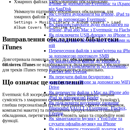
Хмарних файлах з вбудованими обкладинками
iPhone за допомогою Evermusic та iXpan
від SanDisk
Увімкнути підтримку вбудованих обкладинок для
Як слухати аудіокниги на iPhone, iPad та
хмарних файлів у:
Mac за допомогою Evermusic
Settings > Music Library > Album Covers > Load
Як використовувати аудіо еквалайзер на
Album Covers for Online Files
iPhone, iPad або Mac з Evermusic та Flacb
Як підключити USB-флешку до iPhone т
Виправлення обкладинок бібліотеки
слухати музику або керувати файлами н
ній
iTunes
Перенесення файлів з комп'ютера на iPh
за допомогою протоколу SMB
Довготривала помилка, через яку
обкладинки альбомів з
Як завантажити файли до хмарного
бібліотек iTunes
не відображалися, була вирішена. Обкладинки
сховища та підключити їх до Evermusic,
для треків iTunes тепер відображаються правильно.
Flacbox або Evertag
Як передати файли бездротово з
Що означає це оновлення
комп'ютера на iPhone за допомогою WiFi
Drive
Як перенести файли з Mac на iPhone або
Evermusic 6.8 зосереджений на трьох напрямках: ширша
iPad за допомогою Finder
сумісність з хмарними сховищами (Aliyun Drive, Synology),
Як підключити внутрішнє сховище
глибша персоналізація (стилі програвача, ефекти обкладинок,
Bluesound VAULT з Evermusic, Flacbox,
компактні макети) та покращення продуктивності (швидші
Evertag
обкладинки, перетягування). Оновіть зараз та спробуйте нові
Як завантажити музику з YouTube та
функції.
слухати офлайн-музику на iPhone
Як відключити сторонній додаток від