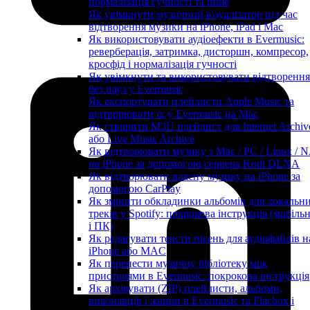
нормалізація гучності та інше
Як увімкнути музичний візуалізатор під час
відтворення музики на iPhone, iPad і Mac
Як використовувати аудіоефекти в Evermusic:
реверберація, затримка, дисторшн, компресор,
кросфід і нормалізація гучності
Як увімкнути та використовувати відтворення
без пауз у Evermusic
Як експортувати плейлисти Apple Music та
відтворювати їх у Evermusic на Mac
Як створити M3U плейлист для Internet Archiv
або Live Music Archive
Як відтворювати музику з Mac / PC / Linux / 
на iPhone за допомогою сервера Kodi DLNA
Як відтворювати власну музику на iPhone за
допомогою CarPlay
Як змінити обкладинки альбомів для локальн
треків у Spotify: покрокова інструкція (мобіль
і ПК)
Як редагувати тексти пісень для аудіофайлів н
iPhone або MAC
Як перенести музичну бібліотеку між
пристроями в Evermusic: покрокова інструкція
Як архівувати (ZIP) плейлисти, альбоми,
виконавців і жанри в Evermusic та Flacbox і