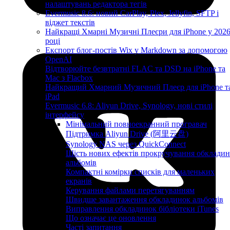
налаштувань редактора тегів
Evermusic 8.6: новий CarPlay, Plex, Jellyfin, SFTP і
віджет текстів
Найкращі Хмарні Музичні Плеєри для iPhone у 202
році
Експорт блог-постів Wix у Markdown за допомогою
OpenAI
Відтворюйте безвтратні FLAC та DSD на iPhone та
Mac з Flacbox
Найкращий Хмарний Музичний Плеєр для iPhone т
iPad
Evermusic 6.8: Aliyun Drive, Synology, нові стилі
інтерфейсу
Мінімальний повноекранний програвач
Підтримка Aliyun Drive (阿里云盘)
Synology NAS через QuickConnect
Шість нових ефектів прокручування обклади
альбомів
Компактні комірки списків для маленьких
екранів
Керування файлами перетягуванням
Швидше завантаження обкладинок альбомів
Виправлення обкладинок бібліотеки iTunes
Що означає це оновлення
Часті запитання