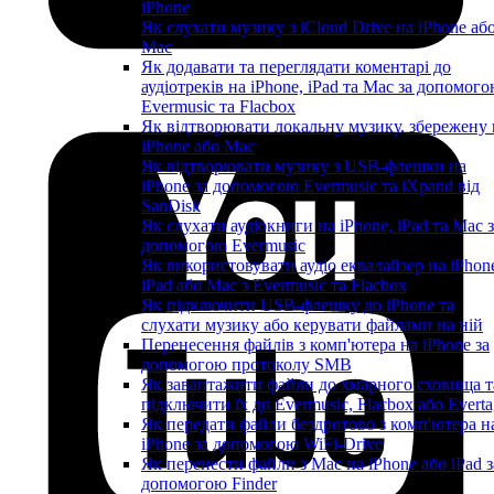
iPhone
Як слухати музику з iCloud Drive на iPhone аб
Mac
Як додавати та переглядати коментарі до
аудіотреків на iPhone, iPad та Mac за допомог
Evermusic та Flacbox
Як відтворювати локальну музику, збережену 
iPhone або Mac
Як відтворювати музику з USB-флешки на
iPhone за допомогою Evermusic та iXpand від
SanDisk
Як слухати аудіокниги на iPhone, iPad та Mac 
допомогою Evermusic
Як використовувати аудіо еквалайзер на iPhon
iPad або Mac з Evermusic та Flacbox
Як підключити USB-флешку до iPhone та
слухати музику або керувати файлами на ній
Перенесення файлів з комп'ютера на iPhone за
допомогою протоколу SMB
Як завантажити файли до хмарного сховища т
підключити їх до Evermusic, Flacbox або Evert
Як передати файли бездротово з комп'ютера н
iPhone за допомогою WiFi-Drive
Як перенести файли з Mac на iPhone або iPad з
допомогою Finder