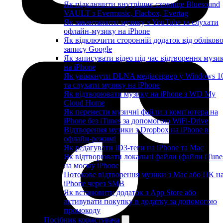
Як підключити внутрішнє сховище Bluesound
VAULT з Evermusic, Flacbox, Evertag
Як завантажити музику з YouTube та слухати
офлайн-музику на iPhone
Як відключити сторонній додаток від обліков
запису Google
Як записувати відео під час відтворення музи
на iPhone
Як увімкнути DLNA медіасервер у Windows 1
та слухати музику на iPhone
Як відтворювати музику на iPhone з WD My
Cloud Home
Як перенести музичні файли з комп'ютера на
iPhone без iTunes за допомогою WiFi-Drive
Відтворення музики з Dropbox на iPhone в
офлайн-режимі
Як редагувати ID3-теги на iPhone та Mac
Як відтворювати локальні файли (файли iTune
на моєму iPhone
Потокове відтворення музики з Mac або ПК н
iPhone через SMB
Як встановити додаток з App Store або
активувати покупку в додатку за допомогою
промокоду
Посібник користувача