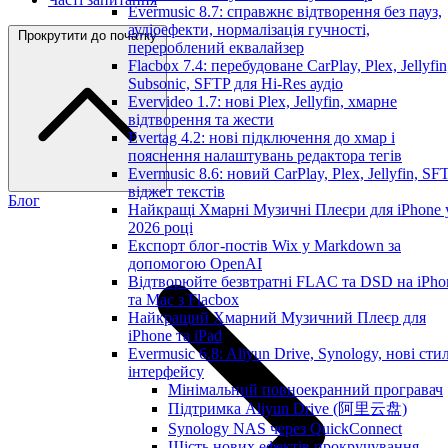
Evermusic 8.7: справжнє відтворення без пауз,
аудіоефекти, нормалізація гучності,
Прокрутити до початку
перероблений еквалайзер
Flacbox 7.4: перебудоване CarPlay, Plex, Jellyfin
Subsonic, SFTP для Hi-Res аудіо
Evervideo 1.7: нові Plex, Jellyfin, хмарне
відтворення та жести
Evertag 4.2: нові підключення до хмар і
пояснення налаштувань редактора тегів
Evermusic 8.6: новий CarPlay, Plex, Jellyfin, SFT
віджет текстів
Блог
Найкращі Хмарні Музичні Плеєри для iPhone 
2026 році
Експорт блог-постів Wix у Markdown за
допомогою OpenAI
Відтворюйте безвтратні FLAC та DSD на iPho
та Mac з Flacbox
Найкращий Хмарний Музичний Плеєр для
iPhone та iPad
Evermusic 6.8: Aliyun Drive, Synology, нові стил
інтерфейсу
Мінімальний повноекранний програвач
Підтримка Aliyun Drive (阿里云盘)
Synology NAS через QuickConnect
Шість нових ефектів прокручування