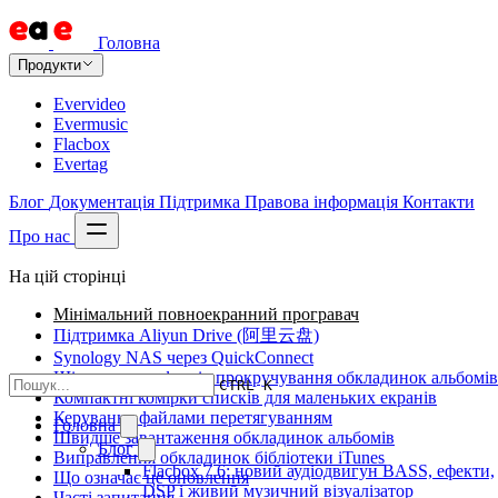
Головна
Продукти
Evervideo
Evermusic
Flacbox
Evertag
Блог
Документація
Підтримка
Правова інформація
Контакти
Про нас
На цій сторінці
Мінімальний повноекранний програвач
Підтримка Aliyun Drive (阿里云盘)
Synology NAS через QuickConnect
Шість нових ефектів прокручування обкладинок альбомів
CTRL K
Компактні комірки списків для маленьких екранів
Керування файлами перетягуванням
Головна
Швидше завантаження обкладинок альбомів
Блог
Виправлення обкладинок бібліотеки iTunes
Flacbox 7.6: новий аудіодвигун BASS, ефекти,
Що означає це оновлення
DSP і живий музичний візуалізатор
Часті запитання