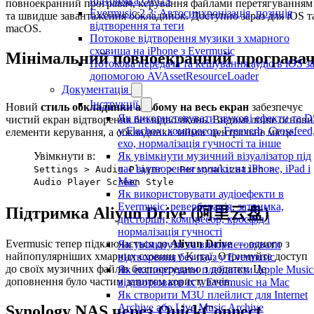
підтримка OPUS
повноекранний програвач, керування файлами перетягуванням
Evermusic 2.3: Автосинхронізація, позиція
та швидше завантаження обкладинок. Доступно зараз для iOS т
відтворення та теги
macOS.
Потокове відтворення музики з хмарного
сховища на iPhone з Evermusic
Мінімальний повноекранний програва
Потокова передача та кешування аудіо в iOS з
допомогою AVAssetResourceLoader
Документація
Інструкції
Новий
стиль обкладинки альбому на весь екран
забезпечує
Як використовувати звукові ефекти та 
чистий екран відтворення без відволікань. Видимі лише основн
у Flacbox: компресор, Freeverb, Crossfeed
елементи керування, а обкладинка займає центральне місце.
ехо, нормалізація гучності та інше
Увімкнути в:
Як увімкнути музичний візуалізатор під
час відтворення музики на iPhone, iPad і
Settings > Audio Player > Personalization >
Mac
Audio Player Screen Style
Як використовувати аудіоефекти в
Evermusic: реверберація, затримка,
Підтримка Aliyun Drive (阿里云盘)
дисторшн, компресор, кросфід і
нормалізація гучності
Evermusic тепер підключається до
Aliyun Drive
— одного з
Як увімкнути та використовувати
найпопулярніших хмарних сховищ у Китаї. Отримуйте доступ
відтворення без пауз у Evermusic
до своїх музичних файлів безпосередньо з додатку. Це
Як експортувати плейлисти Apple Music
доповнення було частим запитом користувачів.
відтворювати їх у Evermusic на Mac
Як створити M3U плейлист для Internet
Archive або Live Music Archive
Synology NAS через QuickConnect