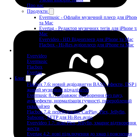
Про нас
Продукти
Evermusic - Офлайн музичний плеєр для iPhon
та Mac
Evertag - Редактор музичних тегів для iPhone т
Mac
Evervideo - HD Відеоплеєр для iPhone та Mac
Flacbox - Hi-Res аудіоплеєр для iPhone та Mac
Продукти
Evervideo
Evermusic
Flacbox
Evertag
Блог
Flacbox 7.6: новий аудіодвигун BASS, ефекти, DSP і
живий музичний візуалізатор
Evermusic 8.7: справжнє відтворення без пауз,
аудіоефекти, нормалізація гучності, перероблений
еквалайзер
Flacbox 7.4: перебудоване CarPlay, Plex, Jellyfin,
Subsonic, SFTP для Hi-Res аудіо
Evervideo 1.7: нові Plex, Jellyfin, хмарне відтворення
жести
Evertag 4.2: нові підключення до хмар і пояснення