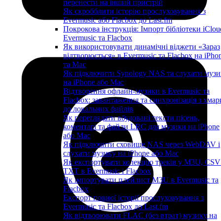
перенести на інший пристрій
Як скробблити історію прослуховування з
Evermusic або Flacbox до Last.fm
Покрокова інструкція: Імпорт бібліотеки iClou
Evermusic та Flacbox
Як використовувати динамічні віджети «Зараз
відтворюється» в Evermusic та Flacbox на iPho
та Mac
Як підключити Synology NAS та слухати музи
на iPhone або Mac
Відтворення офлайн-музики в Evermusic та
Flacbox: завантаження та синхронізація з хмар
до локальних файлів
Як переглядати вбудовані тексти пісень,
коментарі та файли LRC для музики на iPhone
або Mac
Як підключити сховище NAS через WebDAV і
слухати музику на iPhone або Mac
Як експортувати колекцію треків у M3U, CSV
TXT в Evermusic і Flacbox
Як імпортувати плейлист M3U в Evermusic та
Flacbox
Експорт повної історії прослуховування з
Evermusic та Flacbox до Last.fm
Як відтворювати FLAC (без втрат) музику на