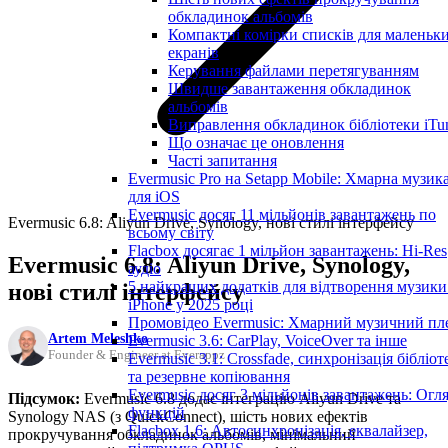
обкладинок альбомів
Компактні комірки списків для маленьк
екранів
Керування файлами перетягуванням
Швидше завантаження обкладинок
альбомів
Виправлення обкладинок бібліотеки iTu
Що означає це оновлення
Часті запитання
Evermusic Pro на Setapp Mobile: Хмарна музик
для iOS
Evermusic досяг 11 мільйонів завантажень по
Evermusic 6.8: Aliyun Drive, Synology, нові стилі інтерфейсу
всьому світу
Flacbox досягає 1 мільйон завантажень: Hi-Res
Evermusic 6.8: Aliyun Drive, Synology,
аудіо
5 найкращих додатків для відтворення музики
нові стилі інтерфейсу
iPhone у 2025 році
Промовідео Evermusic: Хмарний музичний пл
Artem Meleshko
Evermusic 3.6: CarPlay, VoiceOver та інше
Founder & Engineer at Everappz
Evermusic 3.1: Crossfade, синхронізація бібліот
та резервне копіювання
Evermusic досяг 3 мільйонів завантажень: Огл
Підсумок:
Evermusic 6.8 додає інтеграцію Aliyun Drive та
функцій
Synology NAS (з QuickConnect), шість нових ефектів
Flacbox 1.6: Автосинхронізація, еквалайзер,
прокручування обкладинок альбомів, мінімальний