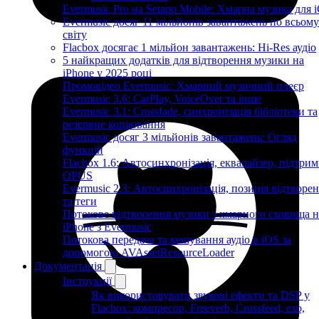
Evermusic Pro на Setapp Mobile: Хмарна музика для 
Evermusic досяг 11 мільйонів завантажень по всьому
світу
Flacbox досягає 1 мільйон завантажень: Hi-Res аудіо
5 найкращих додатків для відтворення музики на
iPhone у 2025 році
Промовідео Evermusic: Хмарний музичний плеєр
Evermusic 3.6: CarPlay, VoiceOver та інше
Evermusic 3.1: Crossfade, синхронізація бібліотеки та
резервне копіювання
Evermusic досяг 3 мільйонів завантажень: Огляд
функцій
Flacbox 1.6: Автосинхронізація, еквалайзер, підтрим
OPUS
Evermusic 2.3: Автосинхронізація, позиція відтворе
та теги
Потокове відтворення музики з хмарного сховища н
iPhone з Evermusic
Потокова передача та кешування аудіо в iOS за
допомогою AVAssetResourceLoader
Документація
Інструкції
Як використовувати звукові ефекти та DSP у
Flacbox: компресор, Freeverb, Crossfeed, ехо,