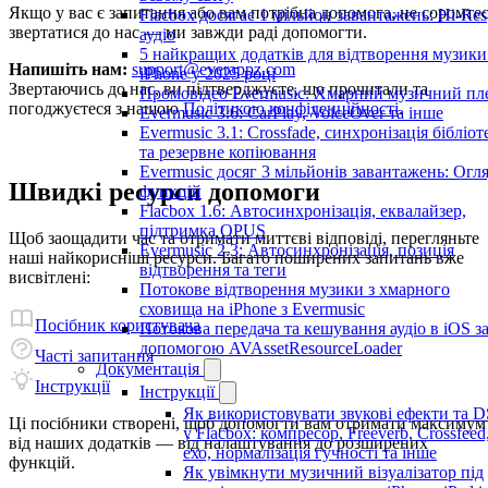
Якщо у вас є запитання або вам потрібна допомога, не соромте
Flacbox досягає 1 мільйон завантажень: Hi-Res
звертатися до нас — ми завжди раді допомогти.
аудіо
5 найкращих додатків для відтворення музики
Напишіть нам:
support@everappz.com
iPhone у 2025 році
Звертаючись до нас, ви підтверджуєте, що прочитали та
Промовідео Evermusic: Хмарний музичний пл
погоджуєтеся з нашою
Політикою конфіденційності
.
Evermusic 3.6: CarPlay, VoiceOver та інше
Evermusic 3.1: Crossfade, синхронізація бібліот
та резервне копіювання
Evermusic досяг 3 мільйонів завантажень: Огл
Швидкі ресурси допомоги
функцій
Flacbox 1.6: Автосинхронізація, еквалайзер,
підтримка OPUS
Щоб заощадити час та отримати миттєві відповіді, перегляньте
Evermusic 2.3: Автосинхронізація, позиція
наші найкорисніші ресурси. Багато поширених запитань вже
відтворення та теги
висвітлені:
Потокове відтворення музики з хмарного
сховища на iPhone з Evermusic
Посібник користувача
Потокова передача та кешування аудіо в iOS з
допомогою AVAssetResourceLoader
Часті запитання
Документація
Інструкції
Інструкції
Як використовувати звукові ефекти та 
Ці посібники створені, щоб допомогти вам отримати максимум
у Flacbox: компресор, Freeverb, Crossfeed
від наших додатків — від налаштування до розширених
ехо, нормалізація гучності та інше
функцій.
Як увімкнути музичний візуалізатор під