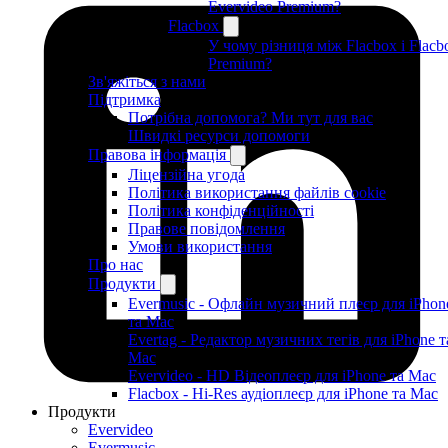
Evervideo Premium?
Flacbox
У чому різниця між Flacbox і Flacb
Premium?
Зв'яжіться з нами
Підтримка
Потрібна допомога? Ми тут для вас
Швидкі ресурси допомоги
Правова інформація
Ліцензійна угода
Політика використання файлів cookie
Політика конфіденційності
Правове повідомлення
Умови використання
Про нас
Продукти
Evermusic - Офлайн музичний плеєр для iPhon
та Mac
Evertag - Редактор музичних тегів для iPhone т
Mac
Evervideo - HD Відеоплеєр для iPhone та Mac
Flacbox - Hi-Res аудіоплеєр для iPhone та Mac
Продукти
Evervideo
Evermusic