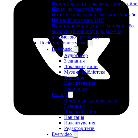
Як відтворювати локальні файли (файли
iTunes) на моєму iPhone
Потокове відтворення музики з Mac або
ПК на iPhone через SMB
Як встановити додаток з App Store або
активувати покупку в додатку за
допомогою промокоду
Посібник користувача
Evermusic
Аудіоплеєр
З'єднання
Локальні файли
Музична бібліотека
Навігація
Налаштування
Плейлисти
Evertag
Відповідність полів тегів
З'єднання
Локальні файли
Навігація
Налаштування
Редактор тегів
Evervideo