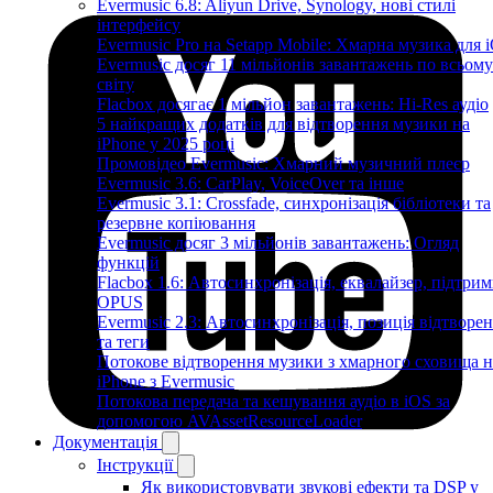
Evermusic 6.8: Aliyun Drive, Synology, нові стилі
інтерфейсу
Evermusic Pro на Setapp Mobile: Хмарна музика для 
Evermusic досяг 11 мільйонів завантажень по всьому
світу
Flacbox досягає 1 мільйон завантажень: Hi-Res аудіо
5 найкращих додатків для відтворення музики на
iPhone у 2025 році
Промовідео Evermusic: Хмарний музичний плеєр
Evermusic 3.6: CarPlay, VoiceOver та інше
Evermusic 3.1: Crossfade, синхронізація бібліотеки та
резервне копіювання
Evermusic досяг 3 мільйонів завантажень: Огляд
функцій
Flacbox 1.6: Автосинхронізація, еквалайзер, підтрим
OPUS
Evermusic 2.3: Автосинхронізація, позиція відтворе
та теги
Потокове відтворення музики з хмарного сховища н
iPhone з Evermusic
Потокова передача та кешування аудіо в iOS за
допомогою AVAssetResourceLoader
Документація
Інструкції
Як використовувати звукові ефекти та DSP у