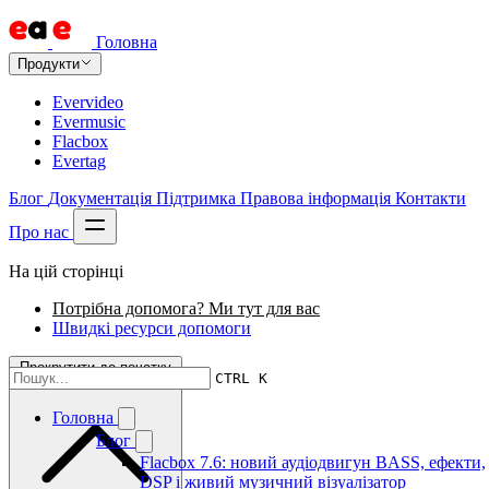
Головна
Продукти
Evervideo
Evermusic
Flacbox
Evertag
Блог
Документація
Підтримка
Правова інформація
Контакти
Про нас
На цій сторінці
Потрібна допомога? Ми тут для вас
Швидкі ресурси допомоги
Прокрутити до початку
CTRL K
Головна
Блог
Flacbox 7.6: новий аудіодвигун BASS, ефекти,
DSP і живий музичний візуалізатор