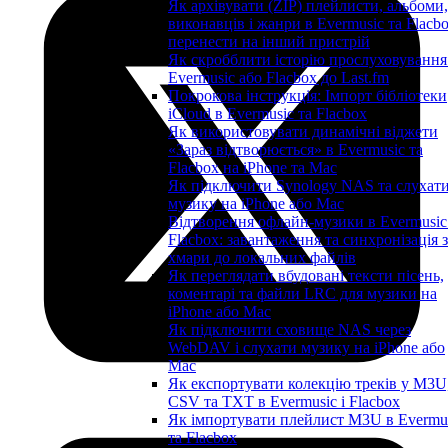
Як архівувати (ZIP) плейлисти, альбоми,
виконавців і жанри в Evermusic та Flacbo
перенести на інший пристрій
Як скробблити історію прослуховування
Evermusic або Flacbox до Last.fm
Покрокова інструкція: Імпорт бібліотеки
iCloud в Evermusic та Flacbox
Як використовувати динамічні віджети
«Зараз відтворюється» в Evermusic та
Flacbox на iPhone та Mac
Як підключити Synology NAS та слухат
музику на iPhone або Mac
Відтворення офлайн-музики в Evermusic
Flacbox: завантаження та синхронізація з
хмари до локальних файлів
Як переглядати вбудовані тексти пісень,
коментарі та файли LRC для музики на
iPhone або Mac
Як підключити сховище NAS через
WebDAV і слухати музику на iPhone або
Mac
Як експортувати колекцію треків у M3U
CSV та TXT в Evermusic і Flacbox
Як імпортувати плейлист M3U в Evermu
та Flacbox