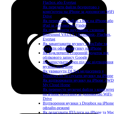
Flacbox або Evertag
Як передати файли бездротово з
комп'ютера на iPhone за допомогою WiFi
Drive
Як перенести файли з Mac на iPhone або
iPad за допомогою Finder
Як підключити внутрішнє сховище
Bluesound VAULT з Evermusic, Flacbox,
Evertag
Як завантажити музику з YouTube та
слухати офлайн-музику на iPhone
Як відключити сторонній додаток від
облікового запису Google
Як записувати відео під час відтворення
музики на iPhone
Як увімкнути DLNA медіасервер у
Windows 10 та слухати музику на iPhone
Як відтворювати музику на iPhone з WD
My Cloud Home
Як перенести музичні файли з комп'юте
на iPhone без iTunes за допомогою WiFi-
Drive
Відтворення музики з Dropbox на iPhone
офлайн-режимі
Як редагувати ID3-теги на iPhone та Ma