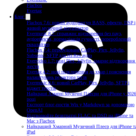
Flacbox
Evertag
Блог
Flacbox 7.6: новий аудіодвигун BASS, ефекти, DSP і
живий музичний візуалізатор
Evermusic 8.7: справжнє відтворення без пауз,
аудіоефекти, нормалізація гучності, перероблений
еквалайзер
Flacbox 7.4: перебудоване CarPlay, Plex, Jellyfin,
Subsonic, SFTP для Hi-Res аудіо
Evervideo 1.7: нові Plex, Jellyfin, хмарне відтворення
жести
Evertag 4.2: нові підключення до хмар і пояснення
налаштувань редактора тегів
Evermusic 8.6: новий CarPlay, Plex, Jellyfin, SFTP і
віджет текстів
Найкращі Хмарні Музичні Плеєри для iPhone у 202
році
Експорт блог-постів Wix у Markdown за допомогою
OpenAI
Відтворюйте безвтратні FLAC та DSD на iPhone та
Mac з Flacbox
Найкращий Хмарний Музичний Плеєр для iPhone т
iPad