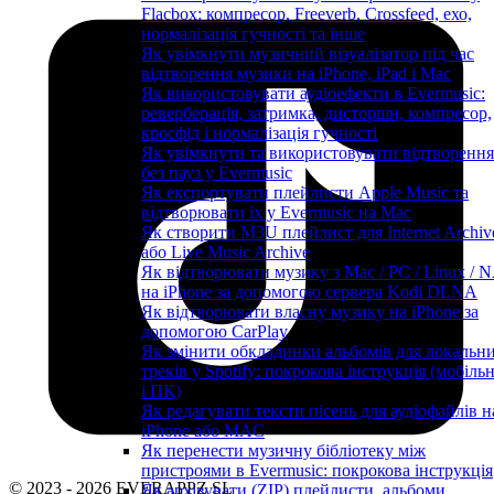
Flacbox: компресор, Freeverb, Crossfeed, ехо,
нормалізація гучності та інше
Як увімкнути музичний візуалізатор під час
відтворення музики на iPhone, iPad і Mac
Як використовувати аудіоефекти в Evermusic:
реверберація, затримка, дисторшн, компресор,
кросфід і нормалізація гучності
Як увімкнути та використовувати відтворення
без пауз у Evermusic
Як експортувати плейлисти Apple Music та
відтворювати їх у Evermusic на Mac
Як створити M3U плейлист для Internet Archiv
або Live Music Archive
Як відтворювати музику з Mac / PC / Linux / 
на iPhone за допомогою сервера Kodi DLNA
Як відтворювати власну музику на iPhone за
допомогою CarPlay
Як змінити обкладинки альбомів для локальн
треків у Spotify: покрокова інструкція (мобіль
і ПК)
Як редагувати тексти пісень для аудіофайлів н
iPhone або MAC
Як перенести музичну бібліотеку між
пристроями в Evermusic: покрокова інструкція
© 2023 - 2026 EVERAPPZ SL
Як архівувати (ZIP) плейлисти, альбоми,