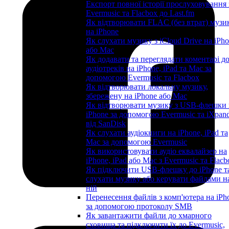
Експорт повної історії прослуховування 
Evermusic та Flacbox до Last.fm
Як відтворювати FLAC (без втрат) музи
на iPhone
Як слухати музику з iCloud Drive на iPh
або Mac
Як додавати та переглядати коментарі д
аудіотреків на iPhone, iPad та Mac за
допомогою Evermusic та Flacbox
Як відтворювати локальну музику,
збережену на iPhone або Mac
Як відтворювати музику з USB-флешки 
iPhone за допомогою Evermusic та iXpan
від SanDisk
Як слухати аудіокниги на iPhone, iPad та
Mac за допомогою Evermusic
Як використовувати аудіо еквалайзер на
iPhone, iPad або Mac з Evermusic та Flacb
Як підключити USB-флешку до iPhone т
слухати музику або керувати файлами н
ній
Перенесення файлів з комп'ютера на iPh
за допомогою протоколу SMB
Як завантажити файли до хмарного
сховища та підключити їх до Evermusic,