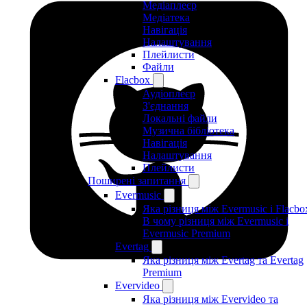
Медіаплеєр
Медіатека
Навігація
Налаштування
Плейлисти
Файли
Flacbox
Аудіоплеєр
З'єднання
Локальні файли
Музична бібліотека
Навігація
Налаштування
Плейлисти
Поширені запитання
Evermusic
Яка різниця між Evermusic і Flacbo
В чому різниця між Evermusic і
Evermusic Premium
Evertag
Яка різниця між Evertag та Evertag
Premium
Evervideo
Яка різниця між Evervideo та