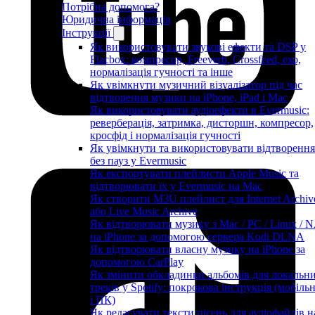
Потрібна допомога?
Юридична інформація
Інструкції
Як використовувати звукові ефекти та DSP у
Flacbox: компресор, Freeverb, Crossfeed, ехо,
нормалізація гучності та інше
Як увімкнути музичний візуалізатор під час
відтворення музики на iPhone, iPad і Mac
Як використовувати аудіоефекти в Evermusic:
реверберація, затримка, дисторшн, компресор,
кросфід і нормалізація гучності
Як увімкнути та використовувати відтворення
без пауз у Evermusic
Як експортувати плейлисти Apple Music та
відтворювати їх у Evermusic на Mac
Як створити M3U плейлист для Internet Archiv
або Live Music Archive
Як відтворювати музику з Mac / PC / Linux / 
на iPhone за допомогою сервера Kodi DLNA
Як відтворювати власну музику на iPhone за
допомогою CarPlay
Як змінити обкладинки альбомів для локальн
треків у Spotify: покрокова інструкція (мобіль
і ПК)
Як редагувати тексти пісень для аудіофайлів н