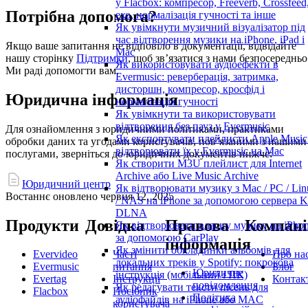
у Flacbox: компресор, Freeverb, Crossfeed
Потрібна допомога?
ехо, нормалізація гучності та інше
Як увімкнути музичний візуалізатор під
час відтворення музики на iPhone, iPad і
Якщо ваше запитання не відповіло в документації, відвідайте
Mac
нашу сторінку
Підтримки
, щоб зв’язатися з нами безпосередньо
Як використовувати аудіоефекти в
Ми раді допомогти вам.
Evermusic: реверберація, затримка,
дисторшн, компресор, кросфід і
Юридична інформація
нормалізація гучності
Як увімкнути та використовувати
відтворення без пауз у Evermusic
Для ознайомлення з юридичними політиками, практиками
Як експортувати плейлисти Apple Music
обробки даних та угодами користувачів, пов’язаними з нашими
відтворювати їх у Evermusic на Mac
послугами, зверніться до юридичних документів нижче:
Як створити M3U плейлист для Internet
Archive або Live Music Archive
Юридичний центр
Як відтворювати музику з Mac / PC / Lin
Востаннє оновлено
червня 12, 2025
/ NAS на iPhone за допомогою сервера K
DLNA
Продукти
Довідка
Правова
Компані
Як відтворювати власну музику на iPho
за допомогою CarPlay
інформація
Як змінити обкладинки альбомів для
Evervideo
Часті
Про на
локальних треків у Spotify: покрокова
Evermusic
питання
Блог
Юридичне
інструкція (мобільний і ПК)
Evertag
Інструкції
Контак
повідомлення
Як редагувати тексти пісень для
Flacbox
Посібник
Політика
аудіофайлів на iPhone або MAC
користувача