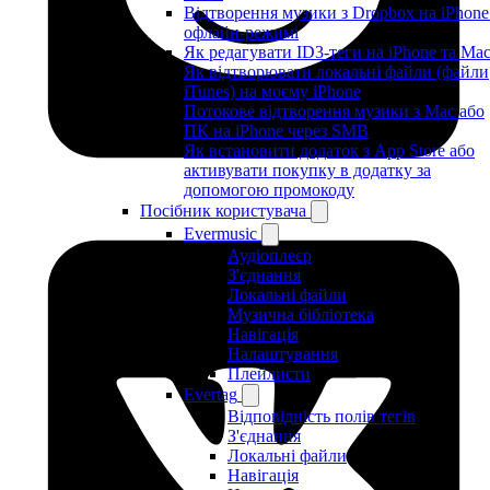
Відтворення музики з Dropbox на iPhone
офлайн-режимі
Як редагувати ID3-теги на iPhone та Ma
Як відтворювати локальні файли (файли
iTunes) на моєму iPhone
Потокове відтворення музики з Mac або
ПК на iPhone через SMB
Як встановити додаток з App Store або
активувати покупку в додатку за
допомогою промокоду
Посібник користувача
Evermusic
Аудіоплеєр
З'єднання
Локальні файли
Музична бібліотека
Навігація
Налаштування
Плейлисти
Evertag
Відповідність полів тегів
З'єднання
Локальні файли
Навігація