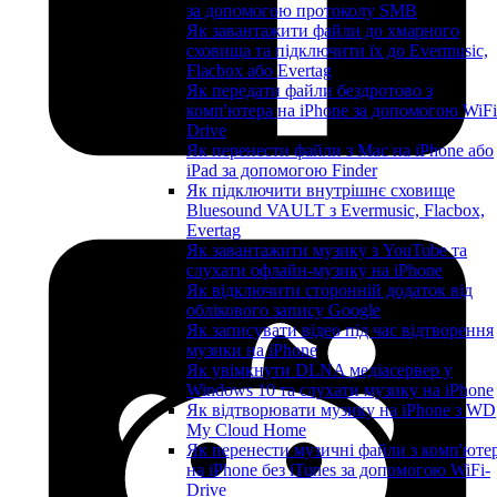
за допомогою протоколу SMB
Як завантажити файли до хмарного
сховища та підключити їх до Evermusic,
Flacbox або Evertag
Як передати файли бездротово з
комп'ютера на iPhone за допомогою WiFi
Drive
Як перенести файли з Mac на iPhone або
iPad за допомогою Finder
Як підключити внутрішнє сховище
Bluesound VAULT з Evermusic, Flacbox,
Evertag
Як завантажити музику з YouTube та
слухати офлайн-музику на iPhone
Як відключити сторонній додаток від
облікового запису Google
Як записувати відео під час відтворення
музики на iPhone
Як увімкнути DLNA медіасервер у
Windows 10 та слухати музику на iPhone
Як відтворювати музику на iPhone з WD
My Cloud Home
Як перенести музичні файли з комп'юте
на iPhone без iTunes за допомогою WiFi-
Drive