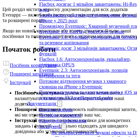
Flacbox досягає 1 мільйон завантажень: Hi-Res
Цей розділ містить корисну документацію для всіх додатків
аудіо
Everappz — включаючи інструкції з налаштування, опис функц
5 найкращих додатків для відтворення музики
та розширені поради.
iPhone у 2025 році
Промовідео Evermusic: Хмарний музичний пл
Якщо ви новий користувач або хочете дізнатися більше, наші
Evermusic 3.6: CarPlay, VoiceOver та інше
посібники та поширені запитання є чудовим місцем для початку
Evermusic 3.1: Crossfade, синхронізація бібліот
та резервне копіювання
Початок роботи
Evermusic досяг 3 мільйонів завантажень: Огл
функцій
Flacbox 1.6: Автосинхронізація, еквалайзер,
підтримка OPUS
Посібник користувача
Evermusic 2.3: Автосинхронізація, позиція
Поширені запитання
відтворення та теги
Потокове відтворення музики з хмарного
Інструкції
сховища на iPhone з Evermusic
Потокова передача та кешування аудіо в iOS з
Посібник користувача
допоможе вам встановити,
допомогою AVAssetResourceLoader
налаштувати та максимально використовувати наші
Документація
додатки.
Поширені запитання
охоплюють найпоширеніші запити,
Початок роботи
які ми отримуємо, заощаджуючи ваш час.
Потрібна допомога?
Інструкції
надають покрокові вказівки для конкретних
Юридична інформація
завдань і функцій — ідеально підходять для швидкого
Інструкції
довідника або усунення несправностей.
Як використовувати звукові ефекти та 