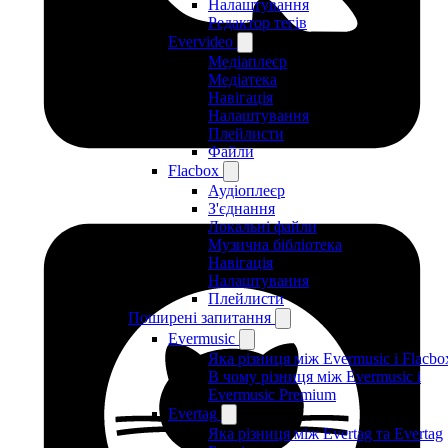
Налаштування
Редактор тегів
Evervideo
Медіаплеєр
Медіатека
Навігація
Налаштування
Плейлисти
Файли
Flacbox
Аудіоплеєр
З'єднання
Локальні файли
Музична бібліотека
Навігація
Налаштування
Плейлисти
Поширені запитання
Evermusic
Яка різниця між Evermusic і Flacbo
В чому різниця між Evermusic і
Evermusic Premium
Evertag
Яка різниця між Evertag та Evertag