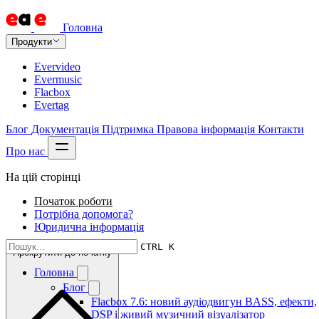
Головна
Продукти
Evervideo
Evermusic
Flacbox
Evertag
Блог
Документація
Підтримка
Правова інформація
Контакти
Про нас
На цій сторінці
Початок роботи
Потрібна допомога?
Юридична інформація
CTRL K
Прокрутити до початку
Головна
Блог
Flacbox 7.6: новий аудіодвигун BASS, ефекти,
DSP і живий музичний візуалізатор