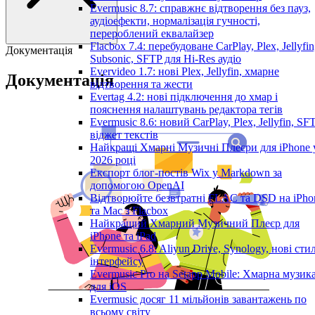
Evermusic 8.7: справжнє відтворення без пауз,
аудіоефекти, нормалізація гучності,
перероблений еквалайзер
Flacbox 7.4: перебудоване CarPlay, Plex, Jellyfin
Документація
Subsonic, SFTP для Hi-Res аудіо
Evervideo 1.7: нові Plex, Jellyfin, хмарне
Документація
відтворення та жести
Evertag 4.2: нові підключення до хмар і
пояснення налаштувань редактора тегів
Evermusic 8.6: новий CarPlay, Plex, Jellyfin, SFT
віджет текстів
Найкращі Хмарні Музичні Плеєри для iPhone 
2026 році
Експорт блог-постів Wix у Markdown за
допомогою OpenAI
Відтворюйте безвтратні FLAC та DSD на iPho
та Mac з Flacbox
Найкращий Хмарний Музичний Плеєр для
iPhone та iPad
Evermusic 6.8: Aliyun Drive, Synology, нові стил
інтерфейсу
Evermusic Pro на Setapp Mobile: Хмарна музик
для iOS
Evermusic досяг 11 мільйонів завантажень по
всьому світу