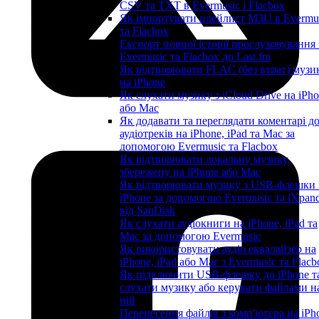
CSV та TXT в Evermusic і Flacbox
Як імпортувати плейлист M3U в Evermu
та Flacbox
Експорт повної історії прослуховування 
Evermusic та Flacbox до Last.fm
Як відтворювати FLAC (без втрат) музи
на iPhone
Як слухати музику з iCloud Drive на iPh
або Mac
Як додавати та переглядати коментарі д
аудіотреків на iPhone, iPad та Mac за
допомогою Evermusic та Flacbox
Як відтворювати локальну музику,
збережену на iPhone або Mac
Як відтворювати музику з USB-флешки 
iPhone за допомогою Evermusic та iXpan
від SanDisk
Як слухати аудіокниги на iPhone, iPad та
Mac за допомогою Evermusic
Як використовувати аудіо еквалайзер на
iPhone, iPad або Mac з Evermusic та Flacb
Як підключити USB-флешку до iPhone т
слухати музику або керувати файлами н
ній
Перенесення файлів з комп'ютера на iPh