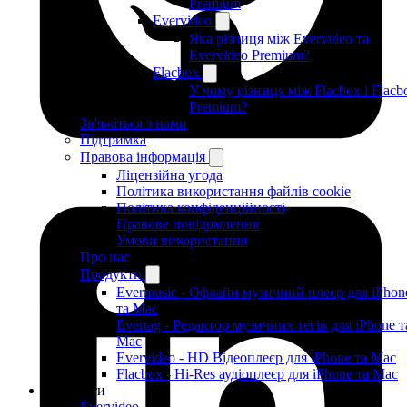
Premium
Evervideo
Яка різниця між Evervideo та
Evervideo Premium?
Flacbox
У чому різниця між Flacbox і Flacb
Premium?
Зв'яжіться з нами
Підтримка
Правова інформація
Ліцензійна угода
Політика використання файлів cookie
Політика конфіденційності
Правове повідомлення
Умови використання
Про нас
Продукти
Evermusic - Офлайн музичний плеєр для iPhon
та Mac
Evertag - Редактор музичних тегів для iPhone т
Mac
Evervideo - HD Відеоплеєр для iPhone та Mac
Flacbox - Hi-Res аудіоплеєр для iPhone та Mac
Продукти
Evervideo