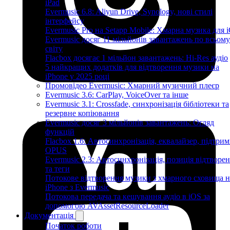
iPad
Evermusic 6.8: Aliyun Drive, Synology, нові стилі
інтерфейсу
Evermusic Pro на Setapp Mobile: Хмарна музика для 
Evermusic досяг 11 мільйонів завантажень по всьому
світу
Flacbox досягає 1 мільйон завантажень: Hi-Res аудіо
5 найкращих додатків для відтворення музики на
iPhone у 2025 році
Промовідео Evermusic: Хмарний музичний плеєр
Evermusic 3.6: CarPlay, VoiceOver та інше
Evermusic 3.1: Crossfade, синхронізація бібліотеки та
резервне копіювання
Evermusic досяг 3 мільйонів завантажень: Огляд
функцій
Flacbox 1.6: Автосинхронізація, еквалайзер, підтрим
OPUS
Evermusic 2.3: Автосинхронізація, позиція відтворе
та теги
Потокове відтворення музики з хмарного сховища н
iPhone з Evermusic
Потокова передача та кешування аудіо в iOS за
допомогою AVAssetResourceLoader
Документація
Початок роботи