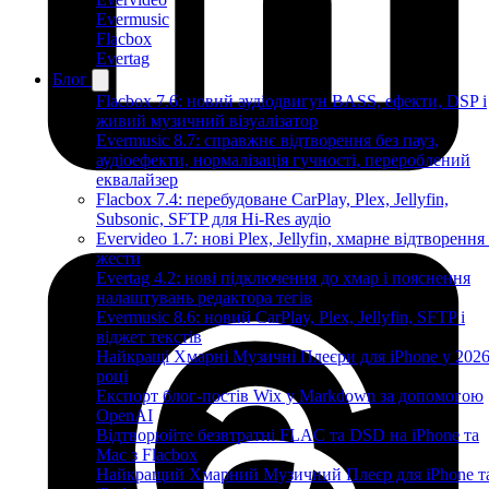
Evermusic
Flacbox
Evertag
Блог
Flacbox 7.6: новий аудіодвигун BASS, ефекти, DSP і
живий музичний візуалізатор
Evermusic 8.7: справжнє відтворення без пауз,
аудіоефекти, нормалізація гучності, перероблений
еквалайзер
Flacbox 7.4: перебудоване CarPlay, Plex, Jellyfin,
Subsonic, SFTP для Hi-Res аудіо
Evervideo 1.7: нові Plex, Jellyfin, хмарне відтворення
жести
Evertag 4.2: нові підключення до хмар і пояснення
налаштувань редактора тегів
Evermusic 8.6: новий CarPlay, Plex, Jellyfin, SFTP і
віджет текстів
Найкращі Хмарні Музичні Плеєри для iPhone у 202
році
Експорт блог-постів Wix у Markdown за допомогою
OpenAI
Відтворюйте безвтратні FLAC та DSD на iPhone та
Mac з Flacbox
Найкращий Хмарний Музичний Плеєр для iPhone т