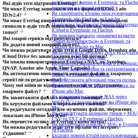
виконавців і жанри в Evermusic та Flacbo
Які аудіо теги підтримує Evertag?
перенести на інший пристрій
Чи може Evertag записувати теги у форматі ID3v2.3 або
Як скробблити історію прослуховування
ID3v2.4?
Evermusic або Flacbox до Last.fm
Чи може Evertag виправити спотворені або пошкоджені
Покрокова інструкція: Імпорт бібліотеки
символи в аудіо тегах (кирилиця, китайська, японська
iCloud в Evermusic та Flacbox
тощо)?
Як використовувати динамічні віджети
Які хмарні сервіси підтримуються?
«Зараз відтворюється» в Evermusic та
Як додати новий хмарний акаунт?
Flacbox на iPhone та Mac
Чи можна редагувати аудіо теги в Google Drive, Dropbox або
Як підключити Synology NAS та слухат
iCloud Drive без завантаження всієї бібліотеки?
музику на iPhone або Mac
Чи можна використовувати Evertag з NAS, як Synology,
Відтворення офлайн-музики в Evermusic
QNAP, Asustor або Apple Time Capsule?
Flacbox: завантаження та синхронізація з
Як автоматично оновлювати метадані файлів у хмарному
хмари до локальних файлів
сервісі після редагування?
Як переглядати вбудовані тексти пісень,
Чому мої зміни не відображаються після редагування
коментарі та файли LRC для музики на
iPhone або Mac
хмарного файлу?
Як підключити сховище NAS через
Як завантажити файли з хмарного сховища?
WebDAV і слухати музику на iPhone або
Як керувати файлами в мережевому сховищі?
Mac
Як редагувати метадані для музичних файлів, збережених
Як експортувати колекцію треків у M3U
локально на iPhone або iPad?
CSV та TXT в Evermusic і Flacbox
Як перенести музику до Evertag з комп’ютера?
Як імпортувати плейлист M3U в Evermu
Чи можна редагувати аудіо теги офлайн без інтернет-
та Flacbox
з’єднання?
Експорт повної історії прослуховування 