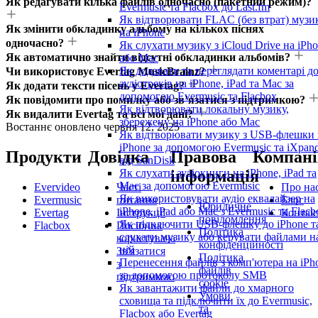
Як редагувати кілька файлів одночасно (пакетний режим)?
Evermusic та Flacbox до Last.fm
Як відтворювати FLAC (без втрат) музи
Як змінити обкладинку альбому на кількох піснях
на iPhone
одночасно?
Як слухати музику з iCloud Drive на iPh
Як автоматично знайти відсутні обкладинки альбомів?
або Mac
Як додавати та переглядати коментарі д
Чи використовує Evertag MusicBrainz?
аудіотреків на iPhone, iPad та Mac за
Як додати тексти пісень у Evertag?
допомогою Evermusic та Flacbox
Як повідомити про помилку або зв’язатися з підтримкою?
Як відтворювати локальну музику,
Як видалити Evertag та всі мої дані?
збережену на iPhone або Mac
Востаннє оновлено
червня 12, 2025
Як відтворювати музику з USB-флешки 
iPhone за допомогою Evermusic та iXpan
Продукти
Довідка
Правова
Компані
від SanDisk
інформація
Як слухати аудіокниги на iPhone, iPad та
Mac за допомогою Evermusic
Evervideo
Часті
Про на
Як використовувати аудіо еквалайзер на
Evermusic
питання
Блог
Юридичне
iPhone, iPad або Mac з Evermusic та Flacb
Evertag
Інструкції
Контак
повідомлення
Як підключити USB-флешку до iPhone т
Flacbox
Посібник
Політика
слухати музику або керувати файлами н
користувача
конфіденційності
ній
Зв'язатися
Політика
Перенесення файлів з комп'ютера на iPh
з
файлів
за допомогою протоколу SMB
підтримкою
cookie
Як завантажити файли до хмарного
Умови
сховища та підключити їх до Evermusic,
та
Flacbox або Evertag