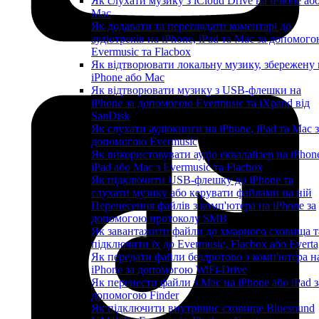
Як слухати музику з iCloud Drive на iPhone аб
Mac
Як додавати та переглядати коментарі до
аудіотреків на iPhone, iPad та Mac за допомог
Evermusic та Flacbox
Як відтворювати локальну музику, збережену 
iPhone або Mac
Як відтворювати музику з USB-флешки на
iPhone за допомогою Evermusic та iXpand від
SanDisk
Як слухати аудіокниги на iPhone, iPad та Mac 
допомогою Evermusic
Як використовувати аудіо еквалайзер на iPhon
iPad або Mac з Evermusic та Flacbox
Як підключити USB-флешку до iPhone та
слухати музику або керувати файлами на ній
Перенесення файлів з комп'ютера на iPhone за
допомогою протоколу SMB
Як завантажити файли до хмарного сховища т
підключити їх до Evermusic, Flacbox або Evert
Як передати файли бездротово з комп'ютера н
iPhone за допомогою WiFi-Drive
Як перенести файли з Mac на iPhone або iPad з
допомогою Finder
Як підключити внутрішнє сховище Bluesound