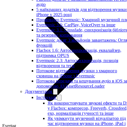
аудіо
5 найкращих додатків для відтворення музики
iPhone у 2025 році
Промовідео Evermusic: Хмарний музичний пл
Evermusic 3.6: CarPlay, VoiceOver та інше
Evermusic 3.1: Crossfade, синхронізація бібліот
та резервне копіювання
Evermusic досяг 3 мільйонів завантажень: Огл
функцій
Flacbox 1.6: Автосинхронізація, еквалайзер,
підтримка OPUS
Evermusic 2.3: Автосинхронізація, позиція
відтворення та теги
Потокове відтворення музики з хмарного
сховища на iPhone з Evermusic
Потокова передача та кешування аудіо в iOS з
допомогою AVAssetResourceLoader
Документація
Інструкції
Як використовувати звукові ефекти та 
у Flacbox: компресор, Freeverb, Crossfeed
ехо, нормалізація гучності та інше
Як увімкнути музичний візуалізатор під
час відтворення музики на iPhone, iPad і
Evertag