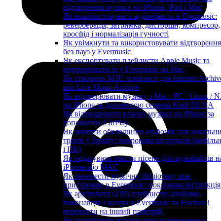
відтворення музики на iPhone, iPad і Mac
Як використовувати аудіоефекти в Evermusic:
реверберація, затримка, дисторшн, компресор,
кросфід і нормалізація гучності
Як увімкнути та використовувати відтворення
без пауз у Evermusic
Як експортувати плейлисти Apple Music та
відтворювати їх у Evermusic на Mac
Як створити M3U плейлист для Internet Archiv
або Live Music Archive
Як відтворювати музику з Mac / PC / Linux / 
на iPhone за допомогою сервера Kodi DLNA
Як відтворювати власну музику на iPhone за
допомогою CarPlay
Як змінити обкладинки альбомів для локальн
треків у Spotify: покрокова інструкція (мобіль
і ПК)
Як редагувати тексти пісень для аудіофайлів н
iPhone або MAC
Як перенести музичну бібліотеку між
пристроями в Evermusic: покрокова інструкція
Як архівувати (ZIP) плейлисти, альбоми,
виконавців і жанри в Evermusic та Flacbox і
перенести на інший пристрій
Як скробблити історію прослуховування з