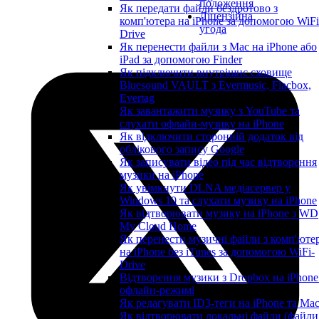
положення
Як передати файли бездротово з
Ліцензійна
комп'ютера на iPhone за допомогою WiFi
угода
Drive
Як перенести файли з Mac на iPhone або
iPad за допомогою Finder
Як підключити внутрішнє сховище
Bluesound VAULT з Evermusic, Flacbox,
Evertag
Як завантажити музику з YouTube та
слухати офлайн-музику на iPhone
Як відключити сторонній додаток від
облікового запису Google
Як записувати відео під час відтворення
музики на iPhone
Як увімкнути DLNA медіасервер у
Windows 10 та слухати музику на iPhone
Як відтворювати музику на iPhone з WD
My Cloud Home
Як перенести музичні файли з комп'юте
на iPhone без iTunes за допомогою WiFi-
Drive
Відтворення музики з Dropbox на iPhone
офлайн-режимі
Як редагувати ID3-теги на iPhone та Ma
Як відтворювати локальні файли (файли