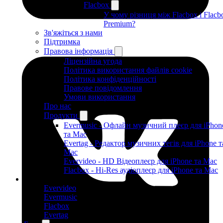
Flacbox
У чому різниця між Flacbox і Flacb
Premium?
Зв'яжіться з нами
Підтримка
Правова інформація
Ліцензійна угода
Політика використання файлів cookie
Політика конфіденційності
Правове повідомлення
Умови використання
Про нас
Продукти
Evermusic - Офлайн музичний плеєр для iPhon
та Mac
Evertag - Редактор музичних тегів для iPhone т
Mac
Evervideo - HD Відеоплеєр для iPhone та Mac
Flacbox - Hi-Res аудіоплеєр для iPhone та Mac
Продукти
Evervideo
Evermusic
Flacbox
Evertag