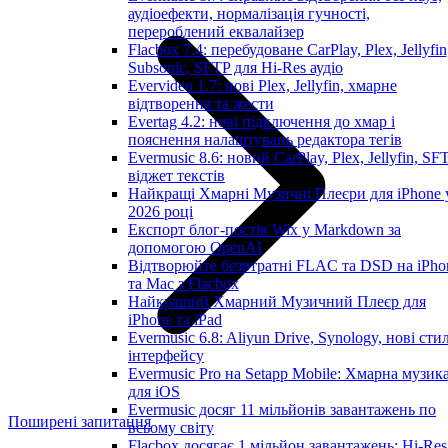
аудіоефекти, нормалізація гучності,
перероблений еквалайзер
Flacbox 7.4: перебудоване CarPlay, Plex, Jellyfin
Subsonic, SFTP для Hi-Res аудіо
Evervideo 1.7: нові Plex, Jellyfin, хмарне
відтворення та жести
Evertag 4.2: нові підключення до хмар і
пояснення налаштувань редактора тегів
Evermusic 8.6: новий CarPlay, Plex, Jellyfin, SFT
віджет текстів
Найкращі Хмарні Музичні Плеєри для iPhone 
2026 році
Експорт блог-постів Wix у Markdown за
допомогою OpenAI
Відтворюйте безвтратні FLAC та DSD на iPho
та Mac з Flacbox
Найкращий Хмарний Музичний Плеєр для
iPhone та iPad
Evermusic 6.8: Aliyun Drive, Synology, нові стил
інтерфейсу
Evermusic Pro на Setapp Mobile: Хмарна музик
для iOS
Evermusic досяг 11 мільйонів завантажень по
Поширені запитання
всьому світу
Flacbox досягає 1 мільйон завантажень: Hi-Res