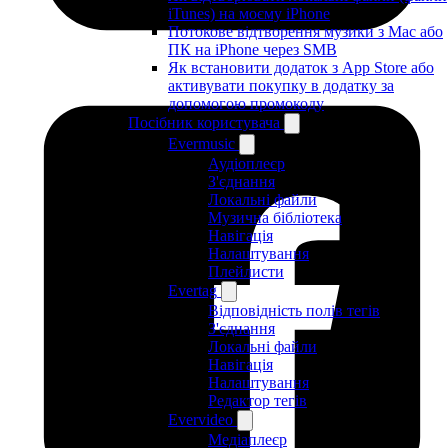
iTunes) на моєму iPhone
Потокове відтворення музики з Mac або
ПК на iPhone через SMB
Як встановити додаток з App Store або
активувати покупку в додатку за
допомогою промокоду
Посібник користувача
Evermusic
Аудіоплеєр
З'єднання
Локальні файли
Музична бібліотека
Навігація
Налаштування
Плейлисти
Evertag
Відповідність полів тегів
З'єднання
Локальні файли
Навігація
Налаштування
Редактор тегів
Evervideo
Медіаплеєр