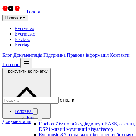
Головна
Продукти
Evervideo
Evermusic
Flacbox
Evertag
Блог
Документація
Підтримка
Правова інформація
Контакти
Про нас
Прокрутити до початку
CTRL K
Головна
Блог
Документація
Flacbox 7.6: новий аудіодвигун BASS, ефекти,
DSP і живий музичний візуалізатор
Evermusic 8.7: справжнє відтворення без пауз,