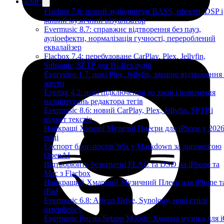
Блог
Flacbox 7.6: новий аудіодвигун BASS, ефекти, DSP і
живий музичний візуалізатор
Evermusic 8.7: справжнє відтворення без пауз,
аудіоефекти, нормалізація гучності, перероблений
еквалайзер
Flacbox 7.4: перебудоване CarPlay, Plex, Jellyfin,
Subsonic, SFTP для Hi-Res аудіо
Evervideo 1.7: нові Plex, Jellyfin, хмарне відтворення
жести
Evertag 4.2: нові підключення до хмар і пояснення
налаштувань редактора тегів
Evermusic 8.6: новий CarPlay, Plex, Jellyfin, SFTP і
віджет текстів
Найкращі Хмарні Музичні Плеєри для iPhone у 202
році
Експорт блог-постів Wix у Markdown за допомогою
OpenAI
Відтворюйте безвтратні FLAC та DSD на iPhone та
Mac з Flacbox
Найкращий Хмарний Музичний Плеєр для iPhone т
iPad
Evermusic 6.8: Aliyun Drive, Synology, нові стилі
інтерфейсу
Evermusic Pro на Setapp Mobile: Хмарна музика для 