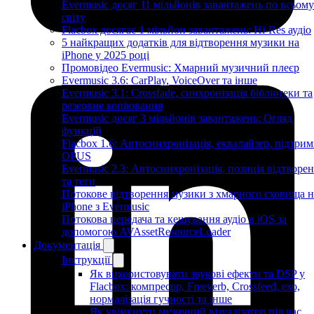
Evermusic досяг 11 мільйонів завантажень по всьому
світу
Flacbox досягає 1 мільйон завантажень: Hi-Res аудіо
5 найкращих додатків для відтворення музики на
iPhone у 2025 році
Промовідео Evermusic: Хмарний музичний плеєр
Evermusic 3.6: CarPlay, VoiceOver та інше
Evermusic 3.1: Crossfade, синхронізація бібліотеки та
резервне копіювання
Evermusic досяг 3 мільйонів завантажень: Огляд
функцій
Flacbox 1.6: Автосинхронізація, еквалайзер, підтрим
OPUS
Evermusic 2.3: Автосинхронізація, позиція відтворе
та теги
Потокове відтворення музики з хмарного сховища н
iPhone з Evermusic
Потокова передача та кешування аудіо в iOS за
допомогою AVAssetResourceLoader
Документація
Інструкції
Як використовувати звукові ефекти та DSP у
Flacbox: компресор, Freeverb, Crossfeed, ехо,
нормалізація гучності та інше
Як увімкнути музичний візуалізатор під час