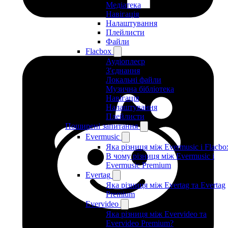
Медіатека
Навігація
Налаштування
Плейлисти
Файли
Flacbox
Аудіоплеєр
З'єднання
Локальні файли
Музична бібліотека
Навігація
Налаштування
Плейлисти
Поширені запитання
Evermusic
Яка різниця між Evermusic і Flacbo
В чому різниця між Evermusic і
Evermusic Premium
Evertag
Яка різниця між Evertag та Evertag
Premium
Evervideo
Яка різниця між Evervideo та
Evervideo Premium?