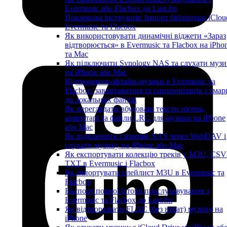
Evermusic або Flacbox до Last.fm
Покрокова інструкція: Імпорт бібліотеки iClou
Evermusic та Flacbox
Як використовувати динамічні віджети «Зараз
відтворюється» в Evermusic та Flacbox на iPho
та Mac
Як підключити Synology NAS та слухати музи
на iPhone або Mac
Відтворення офлайн-музики в Evermusic та
Flacbox: завантаження та синхронізація з хмар
до локальних файлів
Як переглядати вбудовані тексти пісень,
коментарі та файли LRC для музики на iPhone
або Mac
Як підключити сховище NAS через WebDAV і
слухати музику на iPhone або Mac
Як експортувати колекцію треків у M3U, CSV
TXT в Evermusic і Flacbox
Як імпортувати плейлист M3U в Evermusic та
Flacbox
Експорт повної історії прослуховування з
Evermusic та Flacbox до Last.fm
Як відтворювати FLAC (без втрат) музику на
iPhone