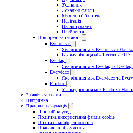
З'єднання
Локальні файли
Музична бібліотека
Навігація
Налаштування
Плейлисти
Поширені запитання
Evermusic
Яка різниця між Evermusic і Flacbo
В чому різниця між Evermusic і Ev
Evertag
Яка різниця між Evertag та Evertag
Evervideo
Яка різниця між Evervideo та Ever
Flacbox
У чому різниця між Flacbox і Flac
Зв'яжіться з нами
Підтримка
Правова інформація
Ліцензійна угода
Політика використання файлів cookie
Політика конфіденційності
Правове повідомлення