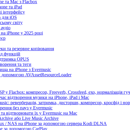
e та Mac з Flacbox
ne та iPad
лі інтерфейсу
а для iOS
сьому світу
 аудіо
на iPhone у 2025 році
еєр
теки та резервне копіювання
яд функцій
підтримка OPUS
творення та теги
ища на iPhone з Evermusic
за допомогою AVAssetResourceLoader
 у Flacbox: компресор, Freeverb, Crossfeed, ехо, нормалізація гуч
час відтворення музики на iPhone, iPad і Mac
sic: реверберація, затримка, дисторшн, компресор, кросфід і нор
рення без пауз у Evermusic
та відтворювати їх у Evermusic на Mac
rchive або Live Music Archive
nux / NAS на iPhone за допомогою сервера Kodi DLNA
ne за допомогою CarPlay