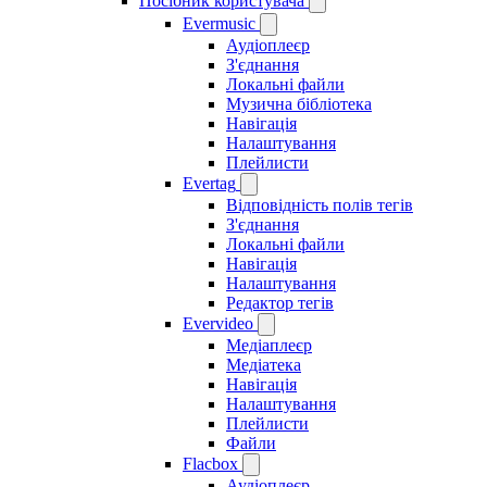
Посібник користувача
Evermusic
Аудіоплеєр
З'єднання
Локальні файли
Музична бібліотека
Навігація
Налаштування
Плейлисти
Evertag
Відповідність полів тегів
З'єднання
Локальні файли
Навігація
Налаштування
Редактор тегів
Evervideo
Медіаплеєр
Медіатека
Навігація
Налаштування
Плейлисти
Файли
Flacbox
Аудіоплеєр