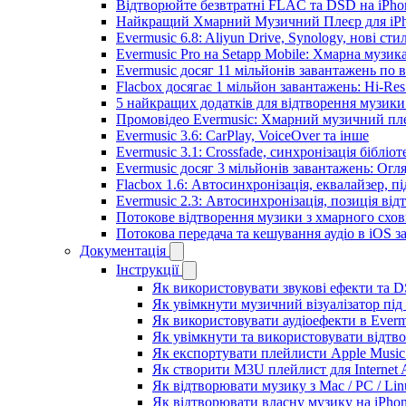
Відтворюйте безвтратні FLAC та DSD на iPhon
Найкращий Хмарний Музичний Плеєр для iPho
Evermusic 6.8: Aliyun Drive, Synology, нові сти
Evermusic Pro на Setapp Mobile: Хмарна музик
Evermusic досяг 11 мільйонів завантажень по в
Flacbox досягає 1 мільйон завантажень: Hi-Res
5 найкращих додатків для відтворення музики 
Промовідео Evermusic: Хмарний музичний пл
Evermusic 3.6: CarPlay, VoiceOver та інше
Evermusic 3.1: Crossfade, синхронізація бібліо
Evermusic досяг 3 мільйонів завантажень: Огл
Flacbox 1.6: Автосинхронізація, еквалайзер, 
Evermusic 2.3: Автосинхронізація, позиція від
Потокове відтворення музики з хмарного схов
Потокова передача та кешування аудіо в iOS 
Документація
Інструкції
Як використовувати звукові ефекти та DSP
Як увімкнути музичний візуалізатор під 
Як використовувати аудіоефекти в Evermu
Як увімкнути та використовувати відтво
Як експортувати плейлисти Apple Music 
Як створити M3U плейлист для Internet A
Як відтворювати музику з Mac / PC / Li
Як відтворювати власну музику на iPho