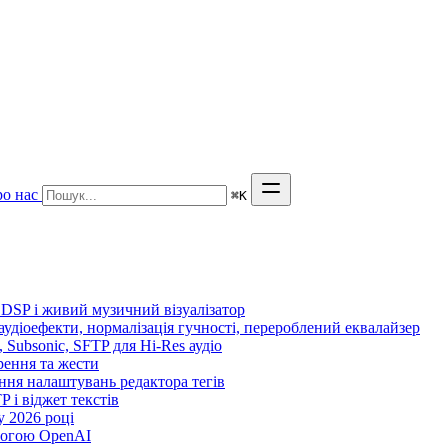
о нас
⌘
K
 DSP і живий музичний візуалізатор
 аудіоефекти, нормалізація гучності, перероблений еквалайзер
n, Subsonic, SFTP для Hi-Res аудіо
орення та жести
ення налаштувань редактора тегів
TP і віджет текстів
 2026 році
могою OpenAI