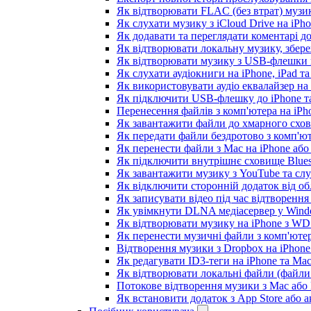
Як відтворювати FLAC (без втрат) музик
Як слухати музику з iCloud Drive на iPh
Як додавати та переглядати коментарі до
Як відтворювати локальну музику, збере
Як відтворювати музику з USB-флешки н
Як слухати аудіокниги на iPhone, iPad т
Як використовувати аудіо еквалайзер на i
Як підключити USB-флешку до iPhone та
Перенесення файлів з комп'ютера на iP
Як завантажити файли до хмарного схови
Як передати файли бездротово з комп'ют
Як перенести файли з Mac на iPhone або
Як підключити внутрішнє сховище Blues
Як завантажити музику з YouTube та сл
Як відключити сторонній додаток від об
Як записувати відео під час відтворення
Як увімкнути DLNA медіасервер у Windo
Як відтворювати музику на iPhone з W
Як перенести музичні файли з комп'ютер
Відтворення музики з Dropbox на iPhon
Як редагувати ID3-теги на iPhone та Ma
Як відтворювати локальні файли (файли 
Потокове відтворення музики з Mac або
Як встановити додаток з App Store або