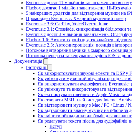
Evermusic досяг 11 мільйонів завантажень по всьому
Flacbox досягає 1 мільйон завантажень: Hi-Res аудіо
5 найкращих додатків для відтворення музики на iPh
Промовідео Evermusic: Хмарний музичний плеєр
Evermusic 3.6: CarPlay, VoiceOver та інше
Evermusic 3.1: Crossfade, синхронізація бібліотеки 
Evermusic досяг 3 мільйонів завантажень: Огляд фу
Flacbox 1.6: Автосинхронізація, еквалайзер, підтр
Evermusic 2.3: Автосинхронізація, позиція відтворен
Потокове відтворення музики з хмарного сховища на
Потокова передача та кешування аудіо в iOS за до
Документація
Інструкції
Як використовувати звукові ефекти та DSP у Fla
Як увімкнути музичний візуалізатор під час ві
Як використовувати аудіоефекти в Evermusic: р
Як увімкнути та використовувати відтворення 
Як експортувати плейлисти Apple Music та ві
Як створити M3U плейлист для Internet Archive
Як відтворювати музику з Mac / PC / Linux /
Як відтворювати власну музику на iPhone за 
Як змінити обкладинки альбомів для локальних
Як редагувати тексти пісень для аудіофайлів 
Вступ
Завантажити додаток