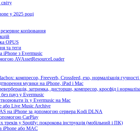
 світу
one у 2025 році
та резервне копіювання
нкцій
имка OPUS
ня та теги
 iPhone з Evermusic
помогою AVAssetResourceLoader
cbox: компресор, Freeverb, Crossfeed, ехо, нормалізація гучності
дтворення музики на iPhone, iPad і Mac
еверберація, затримка, дисторшн, компресор, кросфід і нормаліза
без пауз у Evermusic
дтворювати їх у Evermusic на Mac
 або Live Music Archive
 NAS на iPhone за допомогою сервера Kodi DLNA
допомогою CarPlay
 треків у Spotify: покрокова інструкція (мобільний і ПК)
на iPhone або MAC