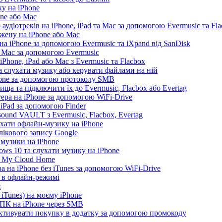
у на iPhone
one або Mac
 аудіотреків на iPhone, iPad та Mac за допомогою Evermusic та Fl
жену на iPhone або Mac
а iPhone за допомогою Evermusic та iXpand від SanDisk
а Mac за допомогою Evermusic
Phone, iPad або Mac з Evermusic та Flacbox
 слухати музику або керувати файлами на ній
hone за допомогою протоколу SMB
ща та підключити їх до Evermusic, Flacbox або Evertag
ера на iPhone за допомогою WiFi-Drive
 iPad за допомогою Finder
ound VAULT з Evermusic, Flacbox, Evertag
ухати офлайн-музику на iPhone
лікового запису Google
 музики на iPhone
ws 10 та слухати музику на iPhone
D My Cloud Home
а на iPhone без iTunes за допомогою WiFi-Drive
e в офлайн-режимі
c
iTunes) на моєму iPhone
 ПК на iPhone через SMB
 активувати покупку в додатку за допомогою промокоду