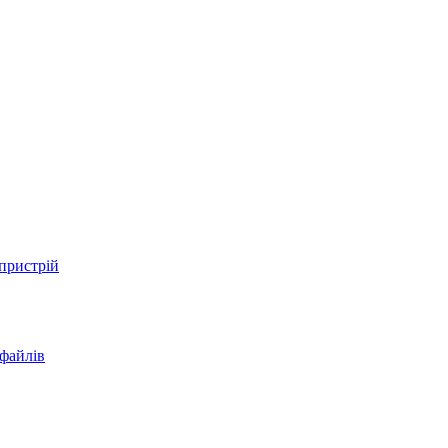
 пристрій
 файлів