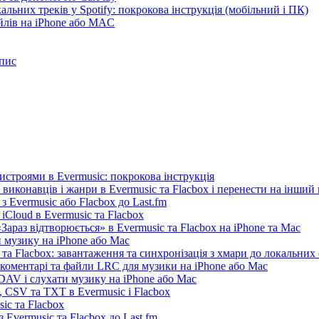
льних треків у Spotify: покрокова інструкція (мобільний і ПК)
айлів на iPhone або MAC
пис
истроями в Evermusic: покрокова інструкція
 виконавців і жанри в Evermusic та Flacbox і перенести на інший
 Evermusic або Flacbox до Last.fm
iCloud в Evermusic та Flacbox
араз відтворюється» в Evermusic та Flacbox на iPhone та Mac
 музику на iPhone або Mac
та Flacbox: завантаження та синхронізація з хмари до локальних
, коментарі та файли LRC для музики на iPhone або Mac
AV і слухати музику на iPhone або Mac
 CSV та TXT в Evermusic і Flacbox
ic та Flacbox
 Evermusic та Flacbox до Last.fm