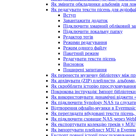
Як змінити обкладинки альбомів для лока
Як редагувати тексти пісень для аудіоф
Вступ
Завантажити додаток
Підключити хмарний обліковий за
Підключити локальну папку
Редактор тегів
Режими редагування
Режим одного файлу
Пакетний режим
Редагувати тексти пісень
Висновок
Поширені запитання
Як перенести музичну бібліотеку між пр
Як архівувати (ZIP) плейлисти, альбоми,
Як скробблити історію прослуховування з
Покрокова інструкція: Імпорт бібліотеки 
Як використовувати динамічні віджети «З
Як підключити Synology NAS та слухати
Відтворення офлайн-музики в Evermusic 
Як переглядати вбудовані тексти пісень
Як підключити сховище NAS через WebD
Як експортувати колекцію треків у M3U,
Як імпортувати плейлист M3U в Evermus
Експорт повної історії прослуховування з