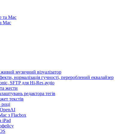
e та Mac
та Mac
і живий музичний візуалізатор
ефекти, нормалізація гучності, перероблений еквалайзер
sonic, SFTP для Hi-Res аудіо
 та жести
налаштувань редактора тегів
іджет текстів
 році
 OpenAI
ac з Flacbox
 iPad
ерфейсу
iOS