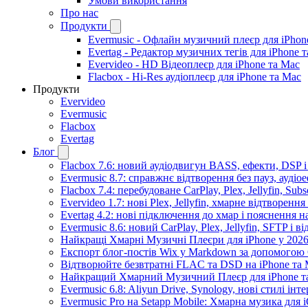
Умови використання
Про нас
Продукти
Evermusic - Офлайн музичний плеєр для iPhon
Evertag - Редактор музичних тегів для iPhone 
Evervideo - HD Відеоплеєр для iPhone та Mac
Flacbox - Hi-Res аудіоплеєр для iPhone та Mac
Продукти
Evervideo
Evermusic
Flacbox
Evertag
Блог
Flacbox 7.6: новий аудіодвигун BASS, ефекти, DSP 
Evermusic 8.7: справжнє відтворення без пауз, аудіо
Flacbox 7.4: перебудоване CarPlay, Plex, Jellyfin, Sub
Evervideo 1.7: нові Plex, Jellyfin, хмарне відтворення
Evertag 4.2: нові підключення до хмар і пояснення 
Evermusic 8.6: новий CarPlay, Plex, Jellyfin, SFTP і в
Найкращі Хмарні Музичні Плеєри для iPhone у 2026
Експорт блог-постів Wix у Markdown за допомогою
Відтворюйте безвтратні FLAC та DSD на iPhone та M
Найкращий Хмарний Музичний Плеєр для iPhone та
Evermusic 6.8: Aliyun Drive, Synology, нові стилі інт
Evermusic Pro на Setapp Mobile: Хмарна музика для 