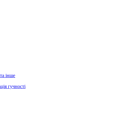
 та інше
ція гучності