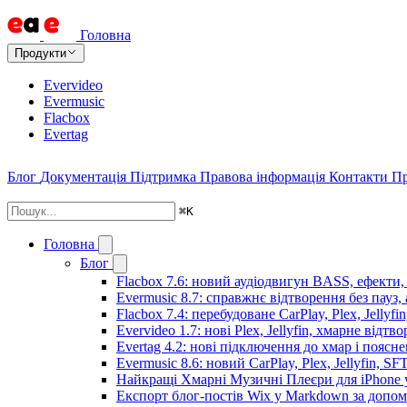
Головна
Продукти
Evervideo
Evermusic
Flacbox
Evertag
Блог
Документація
Підтримка
Правова інформація
Контакти
Пр
⌘
K
Головна
Блог
Flacbox 7.6: новий аудіодвигун BASS, ефекти,
Evermusic 8.7: справжнє відтворення без пауз,
Flacbox 7.4: перебудоване CarPlay, Plex, Jellyfi
Evervideo 1.7: нові Plex, Jellyfin, хмарне відтв
Evertag 4.2: нові підключення до хмар і поясн
Evermusic 8.6: новий CarPlay, Plex, Jellyfin, SF
Найкращі Хмарні Музичні Плеєри для iPhone у
Експорт блог-постів Wix у Markdown за допо