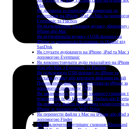
Як слухати музику з iCloud Drive на iPhone аб
Mac
Як додавати та переглядати коментарі до
аудіотреків на iPhone, iPad та Mac за допомог
Evermusic та Flacbox
Як відтворювати локальну музику, збережену 
iPhone або Mac
Як відтворювати музику з USB-флешки на
iPhone за допомогою Evermusic та iXpand від
SanDisk
Як слухати аудіокниги на iPhone, iPad та Mac 
допомогою Evermusic
Як використовувати аудіо еквалайзер на iPhon
iPad або Mac з Evermusic та Flacbox
Як підключити USB-флешку до iPhone та
слухати музику або керувати файлами на ній
Перенесення файлів з комп'ютера на iPhone за
допомогою протоколу SMB
Як завантажити файли до хмарного сховища т
підключити їх до Evermusic, Flacbox або Evert
Як передати файли бездротово з комп'ютера н
iPhone за допомогою WiFi-Drive
Як перенести файли з Mac на iPhone або iPad з
допомогою Finder
Як підключити внутрішнє сховище Bluesound