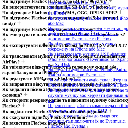
Чи підтримує Flacbox Hi-Res аудіо (24-біт / 96 кГц)?
Evermusic та Flacbox до Last.fm
Як використовувати зовнішній USB DAC з Flacbox?
Як відтворювати FLAC (без втрат) музи
Чи відтворює Flacbox файли WMA, OGG, OPUS і APE?
на iPhone
Чи підтримує Flacbox багатоканальний або 5.1 surround
Як слухати музику з iCloud Drive на iPh
або Mac
вивід?
Як додавати та переглядати коментарі д
Чи підтримує Flacbox корекцію висоти тону?
аудіотреків на iPhone, iPad та Mac за
Як імпортувати плейлист M3U, M3U8 або CUE до Flacbox?
допомогою Evermusic та Flacbox
Як відтворювати локальну музику,
Як експортувати плейлист з Flacbox до M3U, CSV або TXT?
збережену на iPhone або Mac
Як відтворювати музику з USB-флешки 
Як транслювати музику з Flacbox на Google Chromecast або
iPhone за допомогою Evermusic та iXpan
AirPlay?
від SanDisk
Як увімкнути віджети Flacbox на головному екрані або
Як слухати аудіокниги на iPhone, iPad та
екрані блокування iPhone?
Mac за допомогою Evermusic
Як редагувати MP3 теги у Flacbox?
Як використовувати аудіо еквалайзер на
Як виправити відсутні обкладинки альбомів у Flacbox?
iPhone, iPad або Mac з Evermusic та Flacb
Як видалити пісню з Flacbox, не видаляючи її з хмарного
Як підключити USB-флешку до iPhone т
сховища?
слухати музику або керувати файлами н
Як створити резервну копію та відновити музичну бібліотек
ній
Перенесення файлів з комп'ютера на iPh
Flacbox?
за допомогою протоколу SMB
Як поділитися Flacbox Premium зі своєю родиною?
Як завантажити файли до хмарного
Як скасувати підписку Flacbox Premium?
сховища та підключити їх до Evermusic,
Як захистити Flacbox паролем?
Flacbox або Evertag