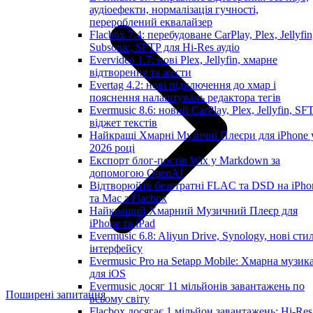
аудіоефекти, нормалізація гучності,
перероблений еквалайзер
Flacbox 7.4: перебудоване CarPlay, Plex, Jellyfin
Subsonic, SFTP для Hi-Res аудіо
Evervideo 1.7: нові Plex, Jellyfin, хмарне
відтворення та жести
Evertag 4.2: нові підключення до хмар і
пояснення налаштувань редактора тегів
Evermusic 8.6: новий CarPlay, Plex, Jellyfin, SFT
віджет текстів
Найкращі Хмарні Музичні Плеєри для iPhone 
2026 році
Експорт блог-постів Wix у Markdown за
допомогою OpenAI
Відтворюйте безвтратні FLAC та DSD на iPho
та Mac з Flacbox
Найкращий Хмарний Музичний Плеєр для
iPhone та iPad
Evermusic 6.8: Aliyun Drive, Synology, нові стил
інтерфейсу
Evermusic Pro на Setapp Mobile: Хмарна музик
для iOS
Evermusic досяг 11 мільйонів завантажень по
Поширені запитання
всьому світу
Flacbox досягає 1 мільйон завантажень: Hi-Res