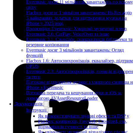
Evermusic досяг 11 мільйонів завантажень по всьому
світу
Flacbox досягає 1 мільйон завантажень: Hi-Res аудіо
5 найкращих додатків для відтворення музики на
iPhone у 2025 році
Промовідео Evermusic: Хмарний музичний плеєр
Evermusic 3.6: CarPlay, VoiceOver та інше
Evermusic 3.1: Crossfade, синхронізація бібліотеки та
резервне копіювання
Evermusic досяг 3 мільйонів завантажень: Огляд
функцій
Flacbox 1.6: Автосинхронізація, еквалайзер, підтрим
OPUS
Evermusic 2.3: Автосинхронізація, позиція відтворе
та теги
Потокове відтворення музики з хмарного сховища н
iPhone з Evermusic
Потокова передача та кешування аудіо в iOS за
допомогою AVAssetResourceLoader
Документація
Інструкції
Як використовувати звукові ефекти та DSP у
Flacbox: компресор, Freeverb, Crossfeed, ехо,
нормалізація гучності та інше
Як увімкнути музичний візуалізатор під час