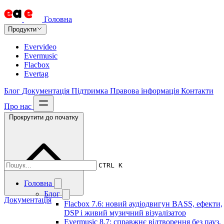
Головна
Продукти
Evervideo
Evermusic
Flacbox
Evertag
Блог
Документація
Підтримка
Правова інформація
Контакти
Про нас
Прокрутити до початку
CTRL K
Головна
Блог
Документація
Flacbox 7.6: новий аудіодвигун BASS, ефекти,
DSP і живий музичний візуалізатор
Evermusic 8.7: справжнє відтворення без пауз,