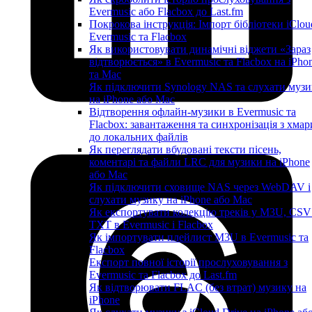
Evermusic або Flacbox до Last.fm
Покрокова інструкція: Імпорт бібліотеки iClou
Evermusic та Flacbox
Як використовувати динамічні віджети «Зараз
відтворюється» в Evermusic та Flacbox на iPho
та Mac
Як підключити Synology NAS та слухати музи
на iPhone або Mac
Відтворення офлайн-музики в Evermusic та
Flacbox: завантаження та синхронізація з хмар
до локальних файлів
Як переглядати вбудовані тексти пісень,
коментарі та файли LRC для музики на iPhone
або Mac
Як підключити сховище NAS через WebDAV і
слухати музику на iPhone або Mac
Як експортувати колекцію треків у M3U, CSV
TXT в Evermusic і Flacbox
Як імпортувати плейлист M3U в Evermusic та
Flacbox
Експорт повної історії прослуховування з
Evermusic та Flacbox до Last.fm
Як відтворювати FLAC (без втрат) музику на
iPhone