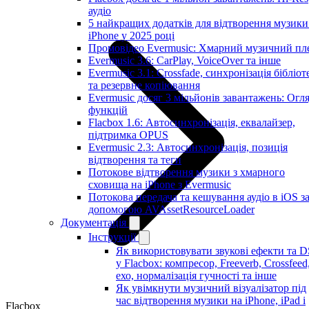
аудіо
5 найкращих додатків для відтворення музики
iPhone у 2025 році
Промовідео Evermusic: Хмарний музичний пл
Evermusic 3.6: CarPlay, VoiceOver та інше
Evermusic 3.1: Crossfade, синхронізація бібліот
та резервне копіювання
Evermusic досяг 3 мільйонів завантажень: Огл
функцій
Flacbox 1.6: Автосинхронізація, еквалайзер,
підтримка OPUS
Evermusic 2.3: Автосинхронізація, позиція
відтворення та теги
Потокове відтворення музики з хмарного
сховища на iPhone з Evermusic
Потокова передача та кешування аудіо в iOS з
допомогою AVAssetResourceLoader
Документація
Інструкції
Як використовувати звукові ефекти та 
у Flacbox: компресор, Freeverb, Crossfeed
ехо, нормалізація гучності та інше
Як увімкнути музичний візуалізатор під
час відтворення музики на iPhone, iPad і
Flacbox