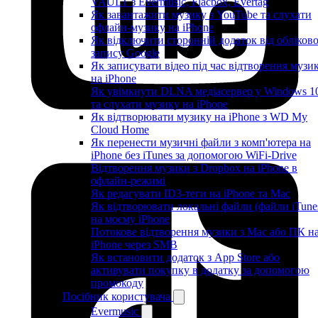
VAULT з Evermusic, Flacbox, Evertag
Як завантажити музику з YouTube та слухати
офлайн-музику на iPhone
Як відключити сторонній додаток від обліков
запису Google
Як записувати відео під час відтворення музи
на iPhone
Як увімкнути DLNA медіасервер у Windows 1
та слухати музику на iPhone
Як відтворювати музику на iPhone з WD My
Cloud Home
Як перенести музичні файли з комп'ютера на
iPhone без iTunes за допомогою WiFi-Drive
Відтворення музики з Dropbox на iPhone в
офлайн-режимі
Як редагувати ID3-теги на iPhone та Mac
Як відтворювати локальні файли (файли iTune
на моєму iPhone
Потокове відтворення музики з Mac або ПК н
iPhone через SMB
Як встановити додаток з App Store або
активувати покупку в додатку за допомогою
промокоду
Посібник користувача
Evermusic