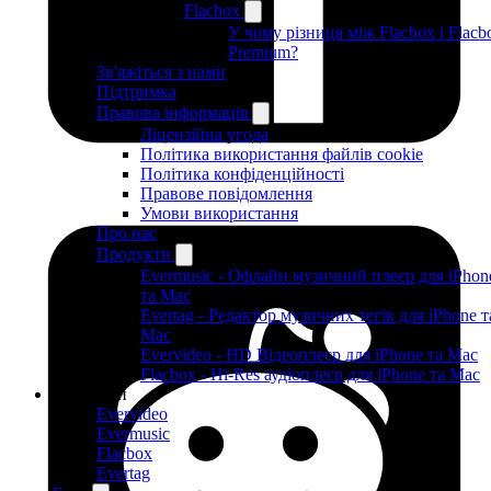
Flacbox
У чому різниця між Flacbox і Flacb
Premium?
Зв'яжіться з нами
Підтримка
Правова інформація
Ліцензійна угода
Політика використання файлів cookie
Політика конфіденційності
Правове повідомлення
Умови використання
Про нас
Продукти
Evermusic - Офлайн музичний плеєр для iPhon
та Mac
Evertag - Редактор музичних тегів для iPhone т
Mac
Evervideo - HD Відеоплеєр для iPhone та Mac
Flacbox - Hi-Res аудіоплеєр для iPhone та Mac
Продукти
Evervideo
Evermusic
Flacbox
Evertag