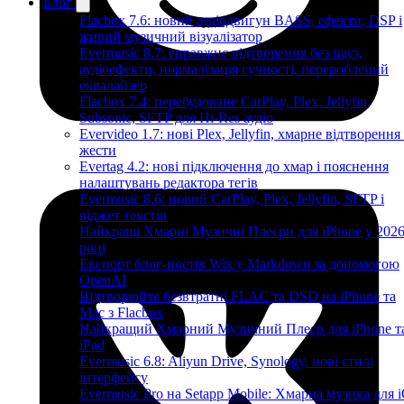
Блог
Flacbox 7.6: новий аудіодвигун BASS, ефекти, DSP і
живий музичний візуалізатор
Evermusic 8.7: справжнє відтворення без пауз,
аудіоефекти, нормалізація гучності, перероблений
еквалайзер
Flacbox 7.4: перебудоване CarPlay, Plex, Jellyfin,
Subsonic, SFTP для Hi-Res аудіо
Evervideo 1.7: нові Plex, Jellyfin, хмарне відтворення
жести
Evertag 4.2: нові підключення до хмар і пояснення
налаштувань редактора тегів
Evermusic 8.6: новий CarPlay, Plex, Jellyfin, SFTP і
віджет текстів
Найкращі Хмарні Музичні Плеєри для iPhone у 202
році
Експорт блог-постів Wix у Markdown за допомогою
OpenAI
Відтворюйте безвтратні FLAC та DSD на iPhone та
Mac з Flacbox
Найкращий Хмарний Музичний Плеєр для iPhone т
iPad
Evermusic 6.8: Aliyun Drive, Synology, нові стилі
інтерфейсу
Evermusic Pro на Setapp Mobile: Хмарна музика для 