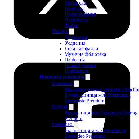
Медіатека
Навігація
Налаштування
Плейлисти
Файли
Flacbox
Аудіоплеєр
З'єднання
Локальні файли
Музична бібліотека
Навігація
Налаштування
Плейлисти
Поширені запитання
Evermusic
Яка різниця між Evermusic і Flacbo
В чому різниця між Evermusic і
Evermusic Premium
Evertag
Яка різниця між Evertag та Evertag
Premium
Evervideo
Яка різниця між Evervideo та
Evervideo Premium?