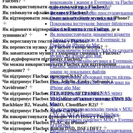
Flacbox?
виконавців і жанри в Evermusic та Flacbo
Як використовувати аудіо еквалайзер у Flacbox?
перенести на інший пристрій
Як увімкнути офлайн-режим у Flacbox?
Як скробблити історію прослуховування
Як відтворювати локально завантажену музику на iPhone?
Evermusic або Flacbox до Last.fm
Покрокова інструкція: Імпорт бібліотеки
iCloud в Evermusic та Flacbox
Як відновити відтворення плейлиста з того місця, де я
Як використовувати динамічні віджети
зупинився?
«Зараз відтворюється» в Evermusic та
Як переглянути тексти пісень у Flacbox?
Flacbox на iPhone та Mac
Як перенести музику до Flacbox з комп’ютера?
Як підключити Synology NAS та слухат
Як завантажити музику з хмарного сховища у Flacbox?
музику на iPhone або Mac
Які аудіоформати підтримує Flacbox?
Відтворення офлайн-музики в Evermusic
Чи можна використовувати Flacbox для відтворення
Flacbox: завантаження та синхронізація з
аудіокниг?
хмари до локальних файлів
Чи підтримує Flacbox пристрої NAS?
Як переглядати вбудовані тексти пісень,
Чи підтримує Flacbox Plex, Jellyfin, Emby, Subsonic і
коментарі та файли LRC для музики на
Navidrome?
iPhone або Mac
Як підключити сховище NAS через
Чи підтримує Flacbox FTP, FTPS, SFTP і NFS?
WebDAV і слухати музику на iPhone або
Чи підтримує Flacbox S3-сумісне об’єктне сховище (AWS S3,
Mac
Backblaze B2, Wasabi, MinIO, Cloudflare R2)?
Як експортувати колекцію треків у M3U
Чи підтримує Flacbox Apple CarPlay?
CSV та TXT в Evermusic і Flacbox
Як використовувати функцію Wi-Fi Drive у Flacbox?
Як імпортувати плейлист M3U в Evermu
Чи відтворює Flacbox FLAC на iPhone?
та Flacbox
Чи відтворює Flacbox файли DSD, DSF і DFF?
Експорт повної історії прослуховування 