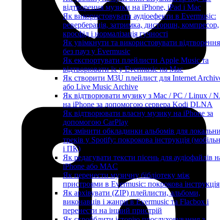
відтворення музики на iPhone, iPad і Mac
Як використовувати аудіоефекти в Evermusic:
реверберація, затримка, дисторшн, компресор,
кросфід і нормалізація гучності
Як увімкнути та використовувати відтворення
без пауз у Evermusic
Як експортувати плейлисти Apple Music та
відтворювати їх у Evermusic на Mac
Як створити M3U плейлист для Internet Archiv
або Live Music Archive
Як відтворювати музику з Mac / PC / Linux / 
на iPhone за допомогою сервера Kodi DLNA
Як відтворювати власну музику на iPhone за
допомогою CarPlay
Як змінити обкладинки альбомів для локальн
треків у Spotify: покрокова інструкція (мобіль
і ПК)
Як редагувати тексти пісень для аудіофайлів н
iPhone або MAC
Як перенести музичну бібліотеку між
пристроями в Evermusic: покрокова інструкція
Як архівувати (ZIP) плейлисти, альбоми,
виконавців і жанри в Evermusic та Flacbox і
перенести на інший пристрій
Як скробблити історію прослуховування з