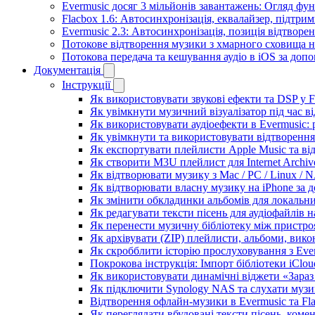
Evermusic досяг 3 мільйонів завантажень: Огляд фу
Flacbox 1.6: Автосинхронізація, еквалайзер, підтр
Evermusic 2.3: Автосинхронізація, позиція відтворен
Потокове відтворення музики з хмарного сховища на
Потокова передача та кешування аудіо в iOS за до
Документація
Інструкції
Як використовувати звукові ефекти та DSP у Fla
Як увімкнути музичний візуалізатор під час ві
Як використовувати аудіоефекти в Evermusic: р
Як увімкнути та використовувати відтворення 
Як експортувати плейлисти Apple Music та ві
Як створити M3U плейлист для Internet Archive
Як відтворювати музику з Mac / PC / Linux /
Як відтворювати власну музику на iPhone за 
Як змінити обкладинки альбомів для локальних
Як редагувати тексти пісень для аудіофайлів 
Як перенести музичну бібліотеку між пристроя
Як архівувати (ZIP) плейлисти, альбоми, викон
Як скробблити історію прослуховування з Ever
Покрокова інструкція: Імпорт бібліотеки iClou
Як використовувати динамічні віджети «Зараз 
Як підключити Synology NAS та слухати музи
Відтворення офлайн-музики в Evermusic та Fla
Як переглядати вбудовані тексти пісень, коме