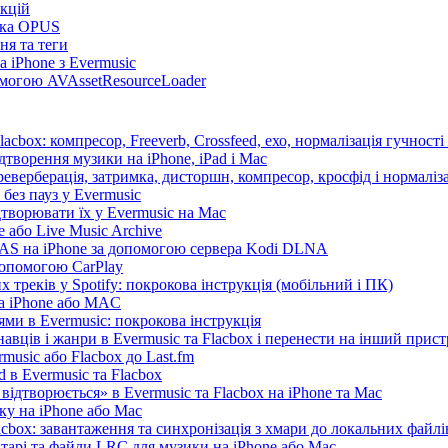
нкцій
имка OPUS
ня та теги
 iPhone з Evermusic
помогою AVAssetResourceLoader
cbox: компресор, Freeverb, Crossfeed, ехо, нормалізація гучності
дтворення музики на iPhone, iPad і Mac
еверберація, затримка, дисторшн, компресор, кросфід і нормаліза
без пауз у Evermusic
дтворювати їх у Evermusic на Mac
 або Live Music Archive
 NAS на iPhone за допомогою сервера Kodi DLNA
допомогою CarPlay
 треків у Spotify: покрокова інструкція (мобільний і ПК)
на iPhone або MAC
ми в Evermusic: покрокова інструкція
авців і жанри в Evermusic та Flacbox і перенести на інший прист
music або Flacbox до Last.fm
d в Evermusic та Flacbox
відтворюється» в Evermusic та Flacbox на iPhone та Mac
ку на iPhone або Mac
cbox: завантаження та синхронізація з хмари до локальних файлі
нтарі та файли LRC для музики на iPhone або Mac