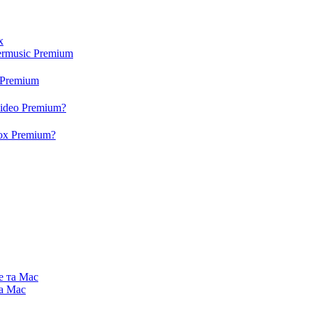
x
ermusic Premium
 Premium
video Premium?
box Premium?
e та Mac
та Mac