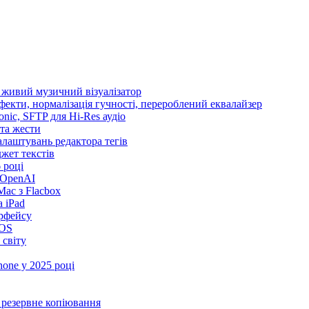
і живий музичний візуалізатор
ефекти, нормалізація гучності, перероблений еквалайзер
sonic, SFTP для Hi-Res аудіо
 та жести
налаштувань редактора тегів
іджет текстів
 році
 OpenAI
ac з Flacbox
 iPad
ерфейсу
iOS
 світу
one у 2025 році
та резервне копіювання