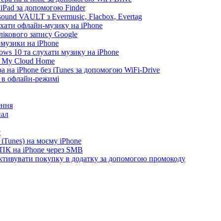
 iPad за допомогою Finder
ound VAULT з Evermusic, Flacbox, Evertag
ухати офлайн-музику на iPhone
лікового запису Google
 музики на iPhone
ws 10 та слухати музику на iPhone
D My Cloud Home
а на iPhone без iTunes за допомогою WiFi-Drive
e в офлайн-режимі
ення
нал
c
iTunes) на моєму iPhone
 ПК на iPhone через SMB
 активувати покупку в додатку за допомогою промокоду