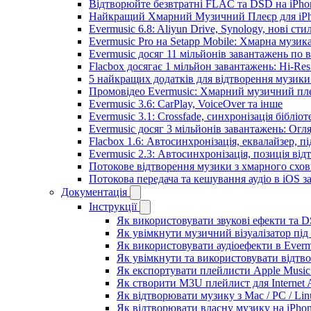
Відтворюйте безвтратні FLAC та DSD на iPhon
Найкращий Хмарний Музичний Плеєр для iPho
Evermusic 6.8: Aliyun Drive, Synology, нові сти
Evermusic Pro на Setapp Mobile: Хмарна музик
Evermusic досяг 11 мільйонів завантажень по в
Flacbox досягає 1 мільйон завантажень: Hi-Res
5 найкращих додатків для відтворення музики 
Промовідео Evermusic: Хмарний музичний пл
Evermusic 3.6: CarPlay, VoiceOver та інше
Evermusic 3.1: Crossfade, синхронізація бібліо
Evermusic досяг 3 мільйонів завантажень: Огл
Flacbox 1.6: Автосинхронізація, еквалайзер, 
Evermusic 2.3: Автосинхронізація, позиція від
Потокове відтворення музики з хмарного схов
Потокова передача та кешування аудіо в iOS 
Документація
Інструкції
Як використовувати звукові ефекти та DSP
Як увімкнути музичний візуалізатор під 
Як використовувати аудіоефекти в Evermu
Як увімкнути та використовувати відтво
Як експортувати плейлисти Apple Music 
Як створити M3U плейлист для Internet A
Як відтворювати музику з Mac / PC / Li
Як відтворювати власну музику на iPho