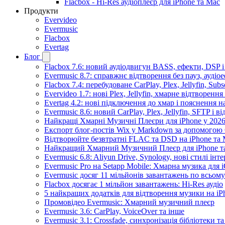
Flacbox - Hi-Res аудіоплеєр для iPhone та Mac
Продукти
Evervideo
Evermusic
Flacbox
Evertag
Блог
Flacbox 7.6: новий аудіодвигун BASS, ефекти, DSP 
Evermusic 8.7: справжнє відтворення без пауз, аудіо
Flacbox 7.4: перебудоване CarPlay, Plex, Jellyfin, Sub
Evervideo 1.7: нові Plex, Jellyfin, хмарне відтворення
Evertag 4.2: нові підключення до хмар і пояснення 
Evermusic 8.6: новий CarPlay, Plex, Jellyfin, SFTP і в
Найкращі Хмарні Музичні Плеєри для iPhone у 2026
Експорт блог-постів Wix у Markdown за допомогою
Відтворюйте безвтратні FLAC та DSD на iPhone та M
Найкращий Хмарний Музичний Плеєр для iPhone та
Evermusic 6.8: Aliyun Drive, Synology, нові стилі інт
Evermusic Pro на Setapp Mobile: Хмарна музика для 
Evermusic досяг 11 мільйонів завантажень по всьому
Flacbox досягає 1 мільйон завантажень: Hi-Res аудіо
5 найкращих додатків для відтворення музики на iPh
Промовідео Evermusic: Хмарний музичний плеєр
Evermusic 3.6: CarPlay, VoiceOver та інше
Evermusic 3.1: Crossfade, синхронізація бібліотеки 