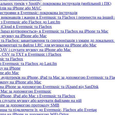
льних треків у Spotify: покрокова інструкція (мобільний і ПК)
айлів на iPhone або MAC
истроями в Evermusic: покрокова інструкція
 виконавців і жанри в Evermusic та Flacbox і перенести на інший
 Evermusic або Flacbox до Last.fm
iCloud в Evermusic та Flacbox
араз відтворюється» в Evermusic та Flacbox на iPhone та Mac
 музику на iPhone або Mac
та Flacbox: завантаження та синхронізація з хмари до локальних
, коментарі та файли LRC для музики на iPhone або Mac
AV і слухати музику на iPhone або Mac
 CSV та TXT в Evermusic і Flacbox
ic та Flacbox
 Evermusic та Flacbox до Last.fm
у на iPhone
one або Mac
 аудіотреків на iPhone, iPad та Mac за допомогою Evermusic та Fl
жену на iPhone або Mac
а iPhone за допомогою Evermusic та iXpand від SanDisk
а Mac за допомогою Evermusic
Phone, iPad або Mac з Evermusic та Flacbox
 слухати музику або керувати файлами на ній
hone за допомогою протоколу SMB
ща та підключити їх до Evermusic, Flacbox або Evertag
ера на iPhone за допомогою WiFi-Drive