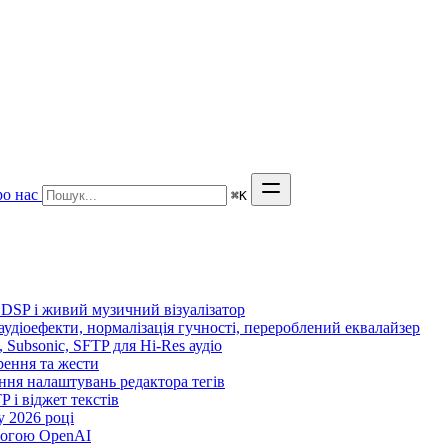
о нас
⌘
K
 DSP і живий музичний візуалізатор
 аудіоефекти, нормалізація гучності, перероблений еквалайзер
n, Subsonic, SFTP для Hi-Res аудіо
орення та жести
ення налаштувань редактора тегів
TP і віджет текстів
 2026 році
могою OpenAI