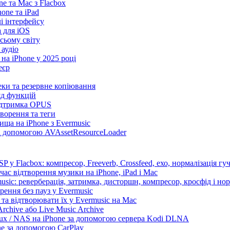
e та Mac з Flacbox
ne та iPad
лі інтерфейсу
а для iOS
сьому світу
 аудіо
на iPhone у 2025 році
еєр
теки та резервне копіювання
яд функцій
підтримка OPUS
творення та теги
ища на iPhone з Evermusic
за допомогою AVAssetResourceLoader
 у Flacbox: компресор, Freeverb, Crossfeed, ехо, нормалізація гуч
час відтворення музики на iPhone, iPad і Mac
sic: реверберація, затримка, дисторшн, компресор, кросфід і нор
рення без пауз у Evermusic
та відтворювати їх у Evermusic на Mac
rchive або Live Music Archive
nux / NAS на iPhone за допомогою сервера Kodi DLNA
ne за допомогою CarPlay