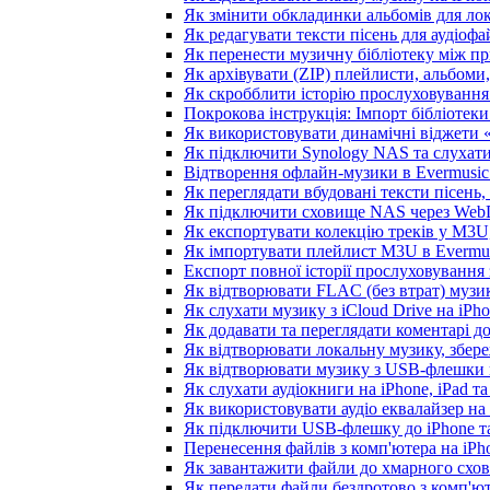
Як змінити обкладинки альбомів для лока
Як редагувати тексти пісень для аудіоф
Як перенести музичну бібліотеку між пр
Як архівувати (ZIP) плейлисти, альбоми,
Як скробблити історію прослуховування з
Покрокова інструкція: Імпорт бібліотеки 
Як використовувати динамічні віджети «З
Як підключити Synology NAS та слухати
Відтворення офлайн-музики в Evermusic 
Як переглядати вбудовані тексти пісень
Як підключити сховище NAS через WebD
Як експортувати колекцію треків у M3U,
Як імпортувати плейлист M3U в Evermus
Експорт повної історії прослуховування з
Як відтворювати FLAC (без втрат) музик
Як слухати музику з iCloud Drive на iPh
Як додавати та переглядати коментарі до
Як відтворювати локальну музику, збере
Як відтворювати музику з USB-флешки н
Як слухати аудіокниги на iPhone, iPad т
Як використовувати аудіо еквалайзер на i
Як підключити USB-флешку до iPhone та
Перенесення файлів з комп'ютера на iP
Як завантажити файли до хмарного схови
Як передати файли бездротово з комп'ют