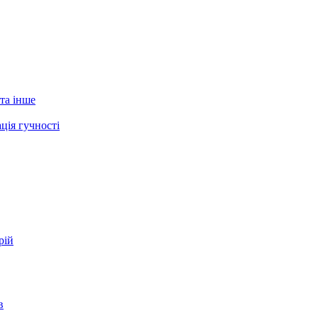
 та інше
ція гучності
рій
в