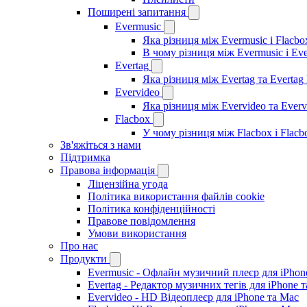
Поширені запитання
Evermusic
Яка різниця між Evermusic і Flacbo
В чому різниця між Evermusic і Ev
Evertag
Яка різниця між Evertag та Evertag
Evervideo
Яка різниця між Evervideo та Ever
Flacbox
У чому різниця між Flacbox і Flac
Зв'яжіться з нами
Підтримка
Правова інформація
Ліцензійна угода
Політика використання файлів cookie
Політика конфіденційності
Правове повідомлення
Умови використання
Про нас
Продукти
Evermusic - Офлайн музичний плеєр для iPhon
Evertag - Редактор музичних тегів для iPhone 
Evervideo - HD Відеоплеєр для iPhone та Mac