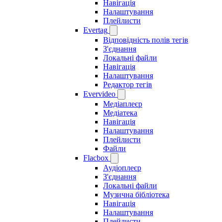
Навігація
Налаштування
Плейлисти
Evertag
Відповідність полів тегів
З'єднання
Локальні файли
Навігація
Налаштування
Редактор тегів
Evervideo
Медіаплеєр
Медіатека
Навігація
Налаштування
Плейлисти
Файли
Flacbox
Аудіоплеєр
З'єднання
Локальні файли
Музична бібліотека
Навігація
Налаштування
Плейлисти