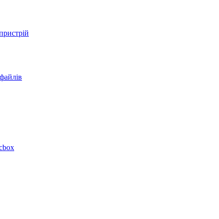
 пристрій
 файлів
acbox