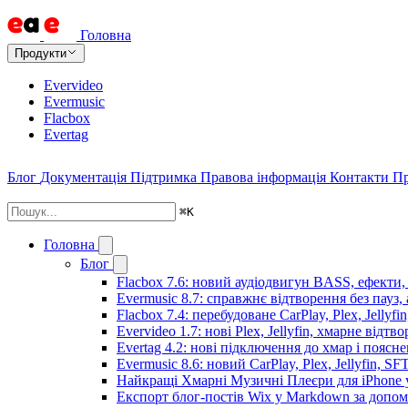
Головна
Продукти
Evervideo
Evermusic
Flacbox
Evertag
Блог
Документація
Підтримка
Правова інформація
Контакти
Пр
⌘
K
Головна
Блог
Flacbox 7.6: новий аудіодвигун BASS, ефекти,
Evermusic 8.7: справжнє відтворення без пауз,
Flacbox 7.4: перебудоване CarPlay, Plex, Jellyfi
Evervideo 1.7: нові Plex, Jellyfin, хмарне відтв
Evertag 4.2: нові підключення до хмар і поясн
Evermusic 8.6: новий CarPlay, Plex, Jellyfin, SF
Найкращі Хмарні Музичні Плеєри для iPhone у
Експорт блог-постів Wix у Markdown за допо