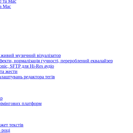
e та Mac
та Mac
і живий музичний візуалізатор
ефекти, нормалізація гучності, перероблений еквалайзер
sonic, SFTP для Hi-Res аудіо
 та жести
налаштувань редактора тегів
ір
стрімінгових платформ
іджет текстів
 році