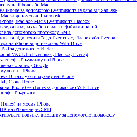
жену на iPhone або Mac
а iPhone за допомогою Evermusic та iXpand від SanDisk
а Mac за допомогою Evermusic
Phone, iPad або Mac з Evermusic та Flacbox
 слухати музику або керувати файлами на ній
hone за допомогою протоколу SMB
ща та підключити їх до Evermusic, Flacbox або Evertag
ера на iPhone за допомогою WiFi-Drive
 iPad за допомогою Finder
ound VAULT з Evermusic, Flacbox, Evertag
ухати офлайн-музику на iPhone
лікового запису Google
 музики на iPhone
ws 10 та слухати музику на iPhone
D My Cloud Home
а на iPhone без iTunes за допомогою WiFi-Drive
e в офлайн-режимі
c
iTunes) на моєму iPhone
 ПК на iPhone через SMB
 активувати покупку в додатку за допомогою промокоду