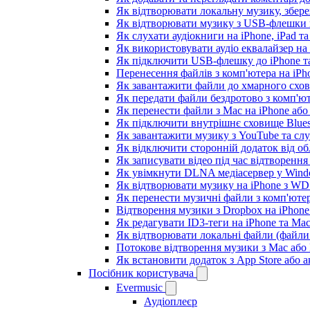
Як відтворювати локальну музику, збере
Як відтворювати музику з USB-флешки н
Як слухати аудіокниги на iPhone, iPad т
Як використовувати аудіо еквалайзер на i
Як підключити USB-флешку до iPhone та
Перенесення файлів з комп'ютера на iP
Як завантажити файли до хмарного схови
Як передати файли бездротово з комп'ют
Як перенести файли з Mac на iPhone або
Як підключити внутрішнє сховище Blues
Як завантажити музику з YouTube та сл
Як відключити сторонній додаток від об
Як записувати відео під час відтворення
Як увімкнути DLNA медіасервер у Windo
Як відтворювати музику на iPhone з W
Як перенести музичні файли з комп'ютер
Відтворення музики з Dropbox на iPhon
Як редагувати ID3-теги на iPhone та Ma
Як відтворювати локальні файли (файли 
Потокове відтворення музики з Mac або
Як встановити додаток з App Store або
Посібник користувача
Evermusic
Аудіоплеєр