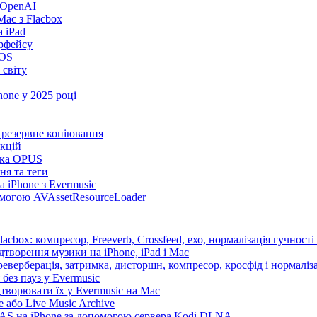
 OpenAI
ac з Flacbox
 iPad
ерфейсу
iOS
 світу
one у 2025 році
та резервне копіювання
нкцій
имка OPUS
ня та теги
 iPhone з Evermusic
помогою AVAssetResourceLoader
cbox: компресор, Freeverb, Crossfeed, ехо, нормалізація гучності
дтворення музики на iPhone, iPad і Mac
еверберація, затримка, дисторшн, компресор, кросфід і нормаліза
без пауз у Evermusic
дтворювати їх у Evermusic на Mac
 або Live Music Archive
 NAS на iPhone за допомогою сервера Kodi DLNA