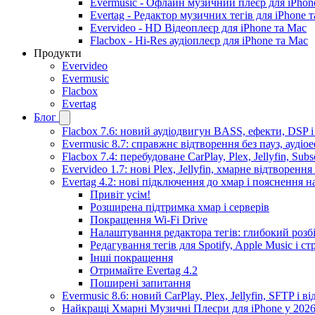
Evermusic - Офлайн музичний плеєр для iPhon
Evertag - Редактор музичних тегів для iPhone 
Evervideo - HD Відеоплеєр для iPhone та Mac
Flacbox - Hi-Res аудіоплеєр для iPhone та Mac
Продукти
Evervideo
Evermusic
Flacbox
Evertag
Блог
Flacbox 7.6: новий аудіодвигун BASS, ефекти, DSP 
Evermusic 8.7: справжнє відтворення без пауз, аудіо
Flacbox 7.4: перебудоване CarPlay, Plex, Jellyfin, Sub
Evervideo 1.7: нові Plex, Jellyfin, хмарне відтворення
Evertag 4.2: нові підключення до хмар і пояснення 
Привіт усім!
Розширена підтримка хмар і серверів
Покращення Wi-Fi Drive
Налаштування редактора тегів: глибокий розб
Редагування тегів для Spotify, Apple Music і 
Інші покращення
Отримайте Evertag 4.2
Поширені запитання
Evermusic 8.6: новий CarPlay, Plex, Jellyfin, SFTP і в
Найкращі Хмарні Музичні Плеєри для iPhone у 2026