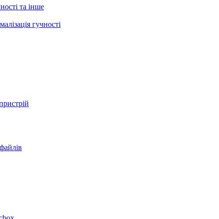
ності та інше
малізація гучності
 пристрій
 файлів
acbox