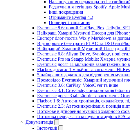
Налаштування редактора тегів: глибокий
Редагування тегів для Spotify, Apple Mus
Інші покращення
Отримайте Evertag 4.2
Поширені запитання
Evermusic 8.6: новий CarPlay, Plex, Jellyfin, SF
Найкращі Хмарні Музичні Плеєри для iPhone у
Експорт блог-постів Wix у Markdown за допо
Відтворюйте безвтратні FLAC та DSD на iPhon
Найкращий Хмарний Музичний Плеєр для iPho
Evermusic 6.8: Aliyun Drive, Synology, нові сти
Evermusic Pro на Setapp Mobile: Хмарна музик
Evermusic досяг 11 мільйонів завантажень по в
Flacbox досягає 1 мільйон завантажень: Hi-Res
5 найкращих додатків для відтворення музики 
Промовідео Evermusic: Хмарний музичний пл
Evermusic 3.6: CarPlay, VoiceOver та інше
Evermusic 3.1: Crossfade, синхронізація бібліо
Evermusic досяг 3 мільйонів завантажень: Огл
Flacbox 1.6: Автосинхронізація, еквалайзер, 
Evermusic 2.3: Автосинхронізація, позиція від
Потокове відтворення музики з хмарного схов
Потокова передача та кешування аудіо в iOS 
Документація
Інструкції