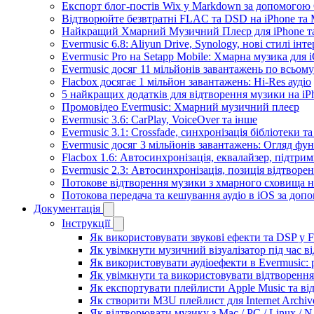
Експорт блог-постів Wix у Markdown за допомогою
Відтворюйте безвтратні FLAC та DSD на iPhone та M
Найкращий Хмарний Музичний Плеєр для iPhone та
Evermusic 6.8: Aliyun Drive, Synology, нові стилі інт
Evermusic Pro на Setapp Mobile: Хмарна музика для 
Evermusic досяг 11 мільйонів завантажень по всьому
Flacbox досягає 1 мільйон завантажень: Hi-Res аудіо
5 найкращих додатків для відтворення музики на iPh
Промовідео Evermusic: Хмарний музичний плеєр
Evermusic 3.6: CarPlay, VoiceOver та інше
Evermusic 3.1: Crossfade, синхронізація бібліотеки 
Evermusic досяг 3 мільйонів завантажень: Огляд фу
Flacbox 1.6: Автосинхронізація, еквалайзер, підтр
Evermusic 2.3: Автосинхронізація, позиція відтворен
Потокове відтворення музики з хмарного сховища на
Потокова передача та кешування аудіо в iOS за до
Документація
Інструкції
Як використовувати звукові ефекти та DSP у Fla
Як увімкнути музичний візуалізатор під час ві
Як використовувати аудіоефекти в Evermusic: р
Як увімкнути та використовувати відтворення 
Як експортувати плейлисти Apple Music та ві
Як створити M3U плейлист для Internet Archive
Як відтворювати музику з Mac / PC / Linux /