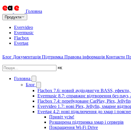
Головна
Продукти
Evervideo
Evermusic
Flacbox
Evertag
Блог
Документація
Підтримка
Правова інформація
Контакти
Пр
⌘
K
Головна
Блог
Flacbox 7.6: новий аудіодвигун BASS, ефекти,
Evermusic 8.7: справжнє відтворення без пауз,
Flacbox 7.4: перебудоване CarPlay, Plex, Jellyfi
Evervideo 1.7: нові Plex, Jellyfin, хмарне відтв
Evertag 4.2: нові підключення до хмар і поясн
Привіт усім!
Розширена підтримка хмар і серверів
Покращення Wi-Fi Drive