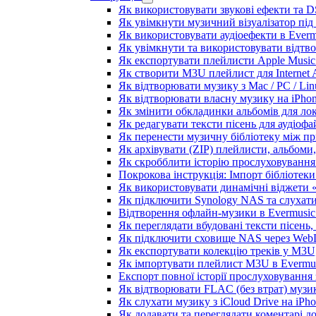
Як використовувати звукові ефекти та DSP
Як увімкнути музичний візуалізатор під 
Як використовувати аудіоефекти в Evermu
Як увімкнути та використовувати відтво
Як експортувати плейлисти Apple Music 
Як створити M3U плейлист для Internet A
Як відтворювати музику з Mac / PC / Li
Як відтворювати власну музику на iPho
Як змінити обкладинки альбомів для лока
Як редагувати тексти пісень для аудіоф
Як перенести музичну бібліотеку між пр
Як архівувати (ZIP) плейлисти, альбоми,
Як скробблити історію прослуховування з
Покрокова інструкція: Імпорт бібліотеки 
Як використовувати динамічні віджети «З
Як підключити Synology NAS та слухати
Відтворення офлайн-музики в Evermusic 
Як переглядати вбудовані тексти пісень
Як підключити сховище NAS через WebD
Як експортувати колекцію треків у M3U,
Як імпортувати плейлист M3U в Evermus
Експорт повної історії прослуховування з
Як відтворювати FLAC (без втрат) музик
Як слухати музику з iCloud Drive на iPh
Як додавати та переглядати коментарі до