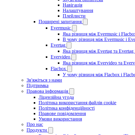
Навігація
Налаштування
Плейлисти
Поширені запитання
Evermusic
Яка різниця між Evermusic і Flacbo
В чому різниця між Evermusic і Ev
Evertag
Яка різниця між Evertag та Evertag
Evervideo
Яка різниця між Evervideo та Ever
Flacbox
У чому різниця між Flacbox і Flac
Зв'яжіться з нами
Підтримка
Правова інформація
Ліцензійна угода
Політика використання файлів cookie
Політика конфіденційності
Правове повідомлення
Умови використання
Про нас
Продукти