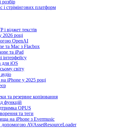
 розбір
ic і стрімінгових платформ
TP і віджет текстів
 2026 році
могою OpenAI
e та Mac з Flacbox
ne та iPad
лі інтерфейсу
а для iOS
сьому світу
 аудіо
на iPhone у 2025 році
еєр
теки та резервне копіювання
яд функцій
підтримка OPUS
творення та теги
ища на iPhone з Evermusic
за допомогою AVAssetResourceLoader