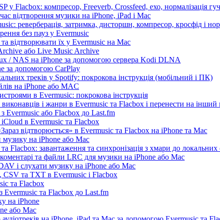
 у Flacbox: компресор, Freeverb, Crossfeed, ехо, нормалізація гуч
час відтворення музики на iPhone, iPad і Mac
sic: реверберація, затримка, дисторшн, компресор, кросфід і нор
рення без пауз у Evermusic
та відтворювати їх у Evermusic на Mac
rchive або Live Music Archive
nux / NAS на iPhone за допомогою сервера Kodi DLNA
ne за допомогою CarPlay
льних треків у Spotify: покрокова інструкція (мобільний і ПК)
айлів на iPhone або MAC
истроями в Evermusic: покрокова інструкція
 виконавців і жанри в Evermusic та Flacbox і перенести на інший
 Evermusic або Flacbox до Last.fm
iCloud в Evermusic та Flacbox
араз відтворюється» в Evermusic та Flacbox на iPhone та Mac
 музику на iPhone або Mac
та Flacbox: завантаження та синхронізація з хмари до локальних
, коментарі та файли LRC для музики на iPhone або Mac
AV і слухати музику на iPhone або Mac
 CSV та TXT в Evermusic і Flacbox
ic та Flacbox
 Evermusic та Flacbox до Last.fm
у на iPhone
one або Mac
 аудіотреків на iPhone, iPad та Mac за допомогою Evermusic та Fl