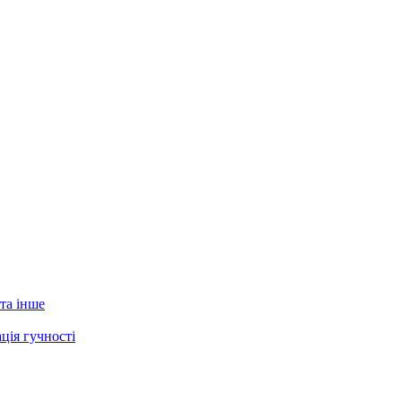
 та інше
ція гучності