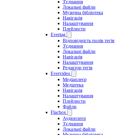
З'єднання
Локальні файли
Музична бібліотека
Навігація
Налаштування
Плейлисти
Evertag
Відповідність полів тегів
З'єднання
Локальні файли
Навігація
Налаштування
Редактор тегів
Evervideo
Медіаплеєр
Медіатека
Навігація
Налаштування
Плейлисти
Файли
Flacbox
Аудіоплеєр
З'єднання
Локальні файли
Музична бібліотека