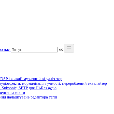
о нас
⌘
K
 DSP і живий музичний візуалізатор
 аудіоефекти, нормалізація гучності, перероблений еквалайзер
n, Subsonic, SFTP для Hi-Res аудіо
орення та жести
ення налаштувань редактора тегів