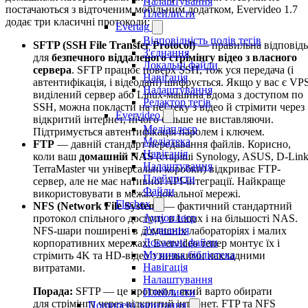
Налаштування
постачаються з відточеним мобільним додатком, Evervideo 1.7
Плейлисти
додає три класичні протоколи:
Evertag
Відповідність полів тегів
SFTP (SSH File Transfer Protocol)
— правильна відповідь
З'єднання
для
безпечного віддаленого стрімінгу відео з власного
Локальні файли
сервера
. SFTP працює поверх SSH, тож уся передача (і
Навігація
автентифікація, і відеодані) шифрується. Якщо у вас є VPS
Налаштування
виділений сервер або Linux-машина вдома з доступом по
Редактор тегів
SSH, можна покласти на неї теку з відео й стрімити через
Evervideo
відкритий інтернет, нічого більше не виставляючи.
Медіаплеєр
Підтримується автентифікація паролем і ключем.
Медіатека
FTP
— давній стандарт передавання файлів. Корисно,
Навігація
коли ваш
домашній NAS
(старіші Synology, ASUS, D-Link
Налаштування
TerraMaster чи універсальні коробки) відкриває FTP-
Плейлисти
сервер, але не має нативної API-інтеграції. Найкраще
Файли
використовувати в межах локальної мережі.
Flacbox
NFS (Network File System)
— фактичний стандартний
Аудіоплеєр
протокол спільного доступу в Linux і на більшості NAS.
З'єднання
NFS-шари поширені в домашніх лабораторіях і малих
Локальні файли
корпоративних мережах; Evervideo тепер монтує їх і
Музична бібліотека
стрімить 4K та HD-відео з низькими накладними
Навігація
витратами.
Налаштування
Порада:
SFTP — це протокол, який варто обирати
Плейлисти
для стрімінгу через відкритий інтернет. FTP та NFS
Поширені запитання