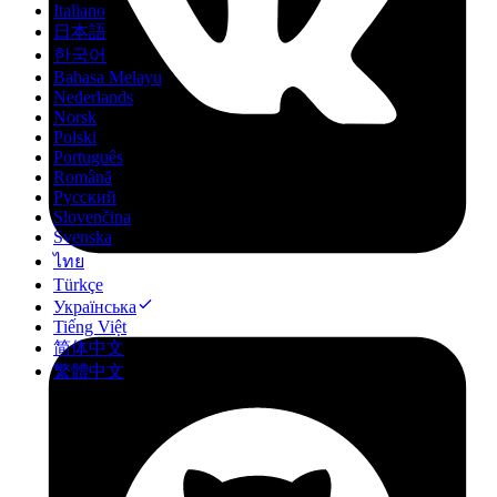
Italiano
日本語
한국어
Bahasa Melayu
Nederlands
Norsk
Polski
Português
Română
Русский
Slovenčina
Svenska
ไทย
Türkçe
Українська
Tiếng Việt
简体中文
繁體中文