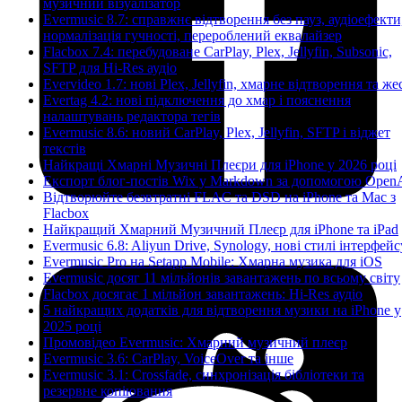
музичний візуалізатор
Evermusic 8.7: справжнє відтворення без пауз, аудіоефекти
нормалізація гучності, перероблений еквалайзер
Flacbox 7.4: перебудоване CarPlay, Plex, Jellyfin, Subsonic,
SFTP для Hi-Res аудіо
Evervideo 1.7: нові Plex, Jellyfin, хмарне відтворення та же
Evertag 4.2: нові підключення до хмар і пояснення
налаштувань редактора тегів
Evermusic 8.6: новий CarPlay, Plex, Jellyfin, SFTP і віджет
текстів
Найкращі Хмарні Музичні Плеєри для iPhone у 2026 році
Експорт блог-постів Wix у Markdown за допомогою Open
Відтворюйте безвтратні FLAC та DSD на iPhone та Mac з
Flacbox
Найкращий Хмарний Музичний Плеєр для iPhone та iPad
Evermusic 6.8: Aliyun Drive, Synology, нові стилі інтерфейс
Evermusic Pro на Setapp Mobile: Хмарна музика для iOS
Evermusic досяг 11 мільйонів завантажень по всьому світу
Flacbox досягає 1 мільйон завантажень: Hi-Res аудіо
5 найкращих додатків для відтворення музики на iPhone у
2025 році
Промовідео Evermusic: Хмарний музичний плеєр
Evermusic 3.6: CarPlay, VoiceOver та інше
Evermusic 3.1: Crossfade, синхронізація бібліотеки та
резервне копіювання