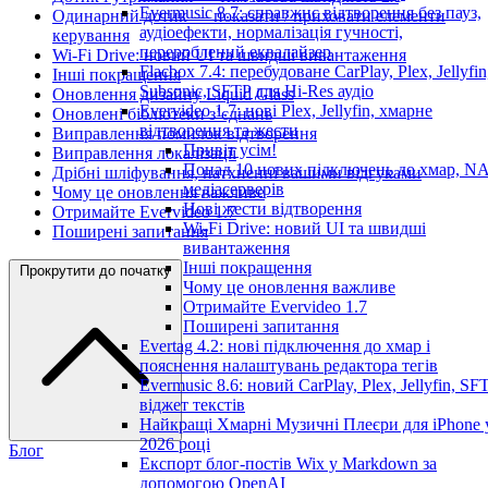
Evermusic 8.7: справжнє відтворення без пауз,
Одинарний дотик — показати / приховати елементи
аудіоефекти, нормалізація гучності,
керування
перероблений еквалайзер
Wi-Fi Drive: новий UI та швидші вивантаження
Flacbox 7.4: перебудоване CarPlay, Plex, Jellyfin
Інші покращення
Subsonic, SFTP для Hi-Res аудіо
Оновлення дизайну Liquid Glass
Evervideo 1.7: нові Plex, Jellyfin, хмарне
Оновлені бібліотеки з’єднань
відтворення та жести
Виправлення помилок відтворення
Привіт усім!
Виправлення локалізації
Понад 10 нових підключень до хмар, NA
Дрібні шліфування, натхненні вашими відгуками
медіасерверів
Чому це оновлення важливе
Нові жести відтворення
Отримайте Evervideo 1.7
Wi-Fi Drive: новий UI та швидші
Поширені запитання
вивантаження
Інші покращення
Прокрутити до початку
Чому це оновлення важливе
Отримайте Evervideo 1.7
Поширені запитання
Evertag 4.2: нові підключення до хмар і
пояснення налаштувань редактора тегів
Evermusic 8.6: новий CarPlay, Plex, Jellyfin, SFT
віджет текстів
Найкращі Хмарні Музичні Плеєри для iPhone 
2026 році
Блог
Експорт блог-постів Wix у Markdown за
допомогою OpenAI