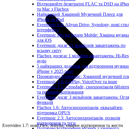
Відтворюйте безвтратні FLAC та DSD на iPho
та Mac з Flacbox
Найкращий Хмарний Музичний Плеєр для
iPhone та iPad
Evermusic 6.8: Aliyun Drive, Synology, нові стил
інтерфейсу
Evermusic Pro на Setapp Mobile: Хмарна музик
для iOS
Evermusic досяг 11 мільйонів завантажень по
всьому світу
Flacbox досягає 1 мільйон завантажень: Hi-Res
аудіо
5 найкращих додатків для відтворення музики
iPhone у 2025 році
Промовідео Evermusic: Хмарний музичний пл
Evermusic 3.6: CarPlay, VoiceOver та інше
Evermusic 3.1: Crossfade, синхронізація бібліот
та резервне копіювання
Evermusic досяг 3 мільйонів завантажень: Огл
функцій
Flacbox 1.6: Автосинхронізація, еквалайзер,
підтримка OPUS
Evermusic 2.3: Автосинхронізація, позиція
відтворення та теги
Evervideo 1.7: нові Plex, Jellyfin, хмарне відтворення та жести
Потокове відтворення музики з хмарного