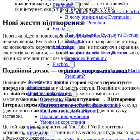
краще тримати в локальній мережі — не виставляйте
Evermusic
їх в інтернет, якщо тільки не загорнули у VPN.
Яка різниця між Evermusic і Flacbo
В чому різниця між Evermusic і
Нові жести відтворення
Evermusic Premium
Evertag
Яка різниця між Evertag та Evertag
Перегляд відео в повноекранному режимі має бути
Premium
невимушеним. Evervideo 1.7 додає чистий набір жестів дотику,
Evervideo
які дозволяють керувати відтворенням, не показуючи екранних
елементів керування, — ідеально для фільмів, лекцій чи всього,
Яка різниця між Evervideo та
що ви хочете дивитися без перерв.
Evervideo Premium?
Flacbox
Подвійний дотик — стрибок уперед або назад
У чому різниця між Flacbox і Flacb
Premium?
Зв'яжіться з нами
Подвійним дотиком по
правій стороні
екрана
перемотуйте
Підтримка
вперед
на налаштовувану кількість секунд. Подвійним дотиком
Правова інформація
по
лівій стороні
—
назад
. Інтервал можна змінити (за
замовчуванням: 10 секунд) у
Налаштування → Відтворення 
Ліцензійна угода
Інтервал перемотки жестами
— оберіть будь-що від 5 секунд
Політика використання файлів cookie
(для точного позиціонування) до 60 секунд (для пропуску
Політика конфіденційності
заставок).
Правове повідомлення
Умови використання
Це той жест, який користувачі YouTube і Netflix миттєво
Про нас
впізнають, і тепер він нативний в Evervideo для будь-якого віде
Продукти
з будь-якого джерела.
Evermusic - Офлайн музичний плеєр для iPhon