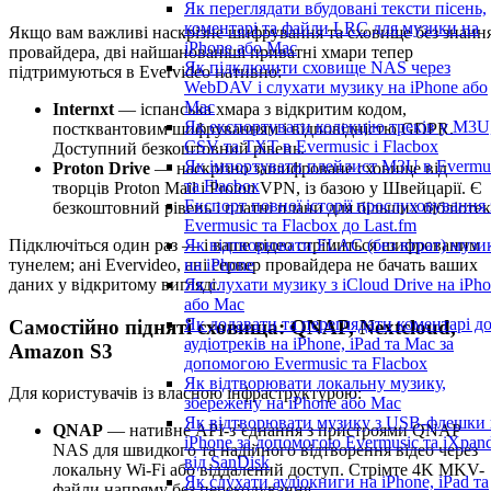
Як переглядати вбудовані тексти пісень,
коментарі та файли LRC для музики на
Якщо вам важливі наскрізне шифрування та сховище без знанн
iPhone або Mac
провайдера, дві найшанованіші приватні хмари тепер
Як підключити сховище NAS через
підтримуються в Evervideo нативно:
WebDAV і слухати музику на iPhone або
Mac
Internxt
— іспанська хмара з відкритим кодом,
Як експортувати колекцію треків у M3U
постквантовим шифруванням і відповідністю GDPR.
CSV та TXT в Evermusic і Flacbox
Доступний безкоштовний рівень.
Як імпортувати плейлист M3U в Evermu
Proton Drive
— наскрізно зашифроване сховище від
та Flacbox
творців Proton Mail і Proton VPN, із базою у Швейцарії. Є
Експорт повної історії прослуховування 
безкоштовний рівень і платні плани для більших бібліотек
Evermusic та Flacbox до Last.fm
Підключіться один раз — і ваше відео стрімиться шифрованим
Як відтворювати FLAC (без втрат) музи
тунелем; ані Evervideo, ані сервер провайдера не бачать ваших
на iPhone
даних у відкритому вигляді.
Як слухати музику з iCloud Drive на iPh
або Mac
Як додавати та переглядати коментарі д
Самостійно підняті сховища: QNAP, Nextcloud,
аудіотреків на iPhone, iPad та Mac за
Amazon S3
допомогою Evermusic та Flacbox
Як відтворювати локальну музику,
Для користувачів із власною інфраструктурою:
збережену на iPhone або Mac
Як відтворювати музику з USB-флешки 
QNAP
— нативне API-з’єднання з пристроями QNAP
iPhone за допомогою Evermusic та iXpan
NAS для швидкого та надійного відтворення відео через
від SanDisk
локальну Wi-Fi або віддалений доступ. Стрімте 4K MKV-
Як слухати аудіокниги на iPhone, iPad та
файли напряму без перекодування.