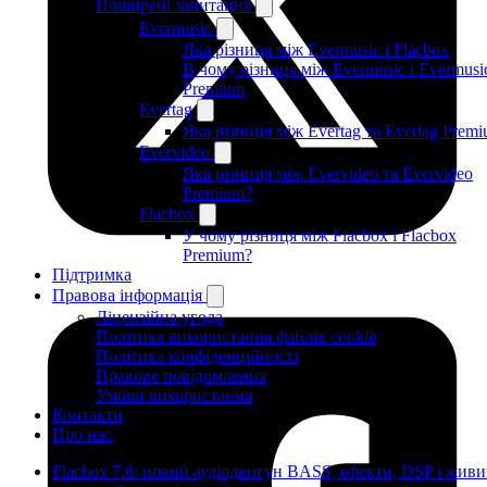
Поширені запитання
Evermusic
Яка різниця між Evermusic і Flacbox
В чому різниця між Evermusic і Evermusi
Premium
Evertag
Яка різниця між Evertag та Evertag Prem
Evervideo
Яка різниця між Evervideo та Evervideo
Premium?
Flacbox
У чому різниця між Flacbox і Flacbox
Premium?
Підтримка
Правова інформація
Ліцензійна угода
Політика використання файлів cookie
Політика конфіденційності
Правове повідомлення
Умови використання
Контакти
Про нас
Flacbox 7.6: новий аудіодвигун BASS, ефекти, DSP і жив