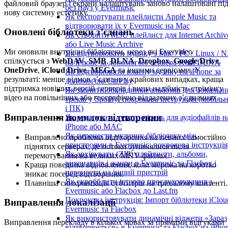
файловий браузер і екрани налаштувань заново налаштовані пі
без пауз у Evermusic
нову системну естетику.
Як експортувати плейлисти Apple Music та
відтворювати їх у Evermusic на Mac
Оновлені бібліотеки з’єднань
Як створити M3U плейлист для Internet Archiv
або Live Music Archive
Ми оновили внутрішні бібліотеки, через які Evervideo
Як відтворювати музику з Mac / PC / Linux / 
спілкується з
WebDAV
,
SMB
,
DLNA
,
Dropbox
,
Google Drive
,
на iPhone за допомогою сервера Kodi DLNA
OneDrive
,
iCloud Drive
,
MEGA
та іншими сервісами. У
Як відтворювати власну музику на iPhone за
результаті: менше відмов з’єднань у крайових випадках, краща
допомогою CarPlay
підтримка новіших версій серверів і вища надійність стрімінгу
Як змінити обкладинки альбомів для локальн
відео на повільніших або географічно віддалених з’єднаннях.
треків у Spotify: покрокова інструкція (мобіль
і ПК)
Виправлення помилок відтворення
Як редагувати тексти пісень для аудіофайлів н
iPhone або MAC
Як перенести музичну бібліотеку між
Виправлено проблеми відтворення на певних самостійно
пристроями в Evermusic: покрокова інструкція
піднятих серверах, де потоки зупинялися після
Як архівувати (ZIP) плейлисти, альбоми,
перемотування на великих MKV-файлах.
виконавців і жанри в Evermusic та Flacbox і
Краща поведінка відновлення, коли мережа на коротко
перенести на інший пристрій
зникає посеред відтворення.
Як скробблити історію прослуховування з
Плавніша синхронізація субтитрів на тривалому контенті.
Evermusic або Flacbox до Last.fm
Покрокова інструкція: Імпорт бібліотеки iClou
Виправлення локалізації
Evermusic та Flacbox
Як використовувати динамічні віджети «Зараз
Виправлення перекладу в кількох мовах за прямими відгуками
відтворюється» в Evermusic та Flacbox на iPho