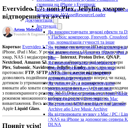
сховища на iPhone з Evermusic
Evervideo 1.7: нові Plex, Jellyfin, хмарне
Потокова передача та кешування аудіо в iOS з
допомогою AVAssetResourceLoader
відтворення та жести
Документація
Інструкції
Artem Meleshko
Як використовувати звукові ефекти та 
Founder & Engineer at Everappz
у Flacbox: компресор, Freeverb, Crossfeed
ехо, нормалізація гучності та інше
Коротко:
Evervideo 1.7
— велике оновлення HD-відеоплеєра д
Як увімкнути музичний візуалізатор під
iPhone, iPad і Mac. У релізі додано понад 10 нових підключень д
час відтворення музики на iPhone, iPad і
хмар, NAS і медіасерверів —
Internxt
,
Proton Drive
,
QNAP
,
Mac
Nextcloud
,
Amazon S3
, а також найпопулярніші медіасервери
Як використовувати аудіоефекти в
Plex
,
Subsonic
,
Navidrome
,
Jellyfin
і
Emby
, плюс три мережеві
Evermusic: реверберація, затримка,
протоколи:
FTP
,
SFTP
і
NFS
. Нові
жести відтворення
дисторшн, компресор, кросфід і
дозволяють подвійним дотиком перемотувати вперед чи назад,
нормалізація гучності
дотиком із утриманням пускати на 2x, а одинарним дотиком
Як увімкнути та використовувати
вмикати або ховати елементи керування — і все це не виходячи
відтворення без пауз у Evermusic
з повноекранного режиму. Wi-Fi Drive отримав оновлений UI із
Як експортувати плейлисти Apple Music
режимом множинного вибору та розумнішою чергою
відтворювати їх у Evermusic на Mac
вивантаження. Весь застосунок налаштовано під новий дизайн
Як створити M3U плейлист для Internet
Apple
Liquid Glass
.
Archive або Live Music Archive
Як відтворювати музику з Mac / PC / Lin
/ NAS на iPhone за допомогою сервера K
Привіт усім!
DLNA