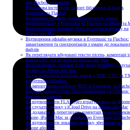
або Flacbox до Last.fm
Покрокова інструкція: Імпорт бібліотеки iCloud в
Evermusic та Flacbox
Як використовувати динамічні віджети «Зараз
відтворюється» в Evermusic та Flacbox на iPhone та 
Як підключити Synology NAS та слухати музику на
iPhone або Mac
Відтворення офлайн-музики в Evermusic та Flacbox:
завантаження та синхронізація з хмари до локальни
файлів
Як переглядати вбудовані тексти пісень, коментарі т
файли LRC для музики на iPhone або Mac
Як підключити сховище NAS через WebDAV і слух
музику на iPhone або Mac
Як експортувати колекцію треків у M3U, CSV та T
в Evermusic і Flacbox
Як імпортувати плейлист M3U в Evermusic та Flacb
Експорт повної історії прослуховування з Evermusic 
Flacbox до Last.fm
Як відтворювати FLAC (без втрат) музику на iPhone
Як слухати музику з iCloud Drive на iPhone або Mac
Як додавати та переглядати коментарі до аудіотреків
iPhone, iPad та Mac за допомогою Evermusic та Flacb
Як відтворювати локальну музику, збережену на
iPhone або Mac