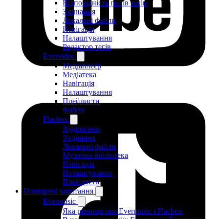
Відповідність полів тегів
З'єднання
Локальні файли
Навігація
Налаштування
Редактор тегів
Evervideo
Медіаплеєр
Медіатека
Навігація
Налаштування
Плейлисти
Файли
Flacbox
Аудіоплеєр
З'єднання
Локальні файли
Музична бібліотека
Навігація
Налаштування
Плейлисти
Поширені запитання
Evermusic
Яка різниця між Evermusic і Flacbox