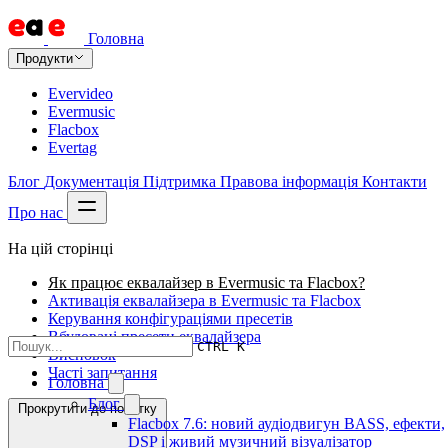
Головна
Продукти
Evervideo
Evermusic
Flacbox
Evertag
Блог
Документація
Підтримка
Правова інформація
Контакти
Про нас
На цій сторінці
Як працює еквалайзер в Evermusic та Flacbox?
Активація еквалайзера в Evermusic та Flacbox
Керування конфігураціями пресетів
Вбудовані пресети еквалайзера
CTRL K
Висновок
Часті запитання
Головна
Блог
Прокрутити до початку
Flacbox 7.6: новий аудіодвигун BASS, ефекти,
DSP і живий музичний візуалізатор