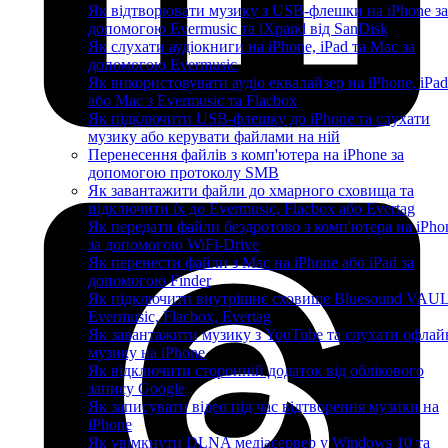
Як відтворювати музику з USB-флешки на iPhone за
допомогою Evermusic та iXpand від SanDisk
Як слухати аудіокниги на iPhone, iPad та Mac за
допомогою Evermusic
Як використовувати аудіо еквалайзер на iPhone, iPad
або Mac з Evermusic та Flacbox
Як підключити USB-флешку до iPhone та слухати
музику або керувати файлами на ній
Перенесення файлів з комп'ютера на iPhone за
допомогою протоколу SMB
Як завантажити файли до хмарного сховища та
підключити їх до Evermusic, Flacbox або Evertag
Як передати файли бездротово з комп'ютера на iPho
за допомогою WiFi-Drive
Як перенести файли з Mac на iPhone або iPad за
допомогою Finder
Як підключити внутрішнє сховище Bluesound VAUL
Evermusic, Flacbox, Evertag
Як завантажити музику з YouTube та слухати офлай
музику на iPhone
Як відключити сторонній додаток від облікового
запису Google
Як записувати відео під час відтворення музики на
iPhone
Як увімкнути DLNA медіасервер у Windows 10 та