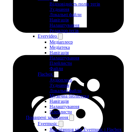
Відповідність полів тегів
З'єднання
Локальні файли
Навігація
Налаштування
Редактор тегів
Evervideo
Медіаплеєр
Медіатека
Навігація
Налаштування
Плейлисти
Файли
Flacbox
Аудіоплеєр
З'єднання
Локальні файли
Музична бібліотека
Навігація
Налаштування
Плейлисти
Поширені запитання
Evermusic
Яка різниця між Evermusic і Flacbox