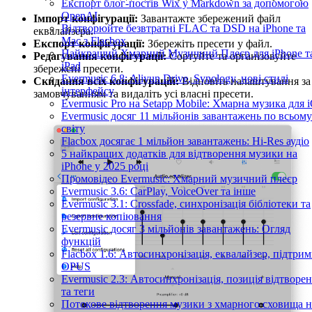
Експорт блог-постів Wix у Markdown за допомогою
OpenAI
Імпорт конфігурації:
Завантажте збережений файл
Відтворюйте безвтратні FLAC та DSD на iPhone та
еквалайзера.
Mac з Flacbox
Експорт конфігурації:
Збережіть пресети у файл.
Найкращий Хмарний Музичний Плеєр для iPhone т
Редагування конфігурації:
Сортуйте та організовуйте
iPad
збережені пресети.
Evermusic 6.8: Aliyun Drive, Synology, нові стилі
Скидання всіх конфігурацій:
Відновіть налаштування за
інтерфейсу
замовчуванням та видаліть усі власні пресети.
Evermusic Pro на Setapp Mobile: Хмарна музика для 
Evermusic досяг 11 мільйонів завантажень по всьому
світу
Flacbox досягає 1 мільйон завантажень: Hi-Res аудіо
5 найкращих додатків для відтворення музики на
iPhone у 2025 році
Промовідео Evermusic: Хмарний музичний плеєр
Evermusic 3.6: CarPlay, VoiceOver та інше
Evermusic 3.1: Crossfade, синхронізація бібліотеки та
резервне копіювання
Evermusic досяг 3 мільйонів завантажень: Огляд
функцій
Flacbox 1.6: Автосинхронізація, еквалайзер, підтрим
OPUS
Evermusic 2.3: Автосинхронізація, позиція відтворе
та теги
Потокове відтворення музики з хмарного сховища н