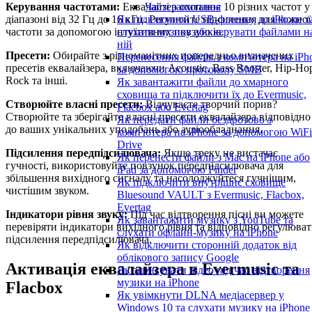
Керування частотами:
Еквалайзер охоплює 10 різних частот у
Часті запитання
діапазоні від 32 Гц до 16 кГц. Регулюйте підсилення для кожної
Як підключити USB-флешку до iPhone т
частоти за допомогою інтуїтивних повзунків.
слухати музику або керувати файлами н
ній
Пресети:
Обирайте з різноманітних попередньо визначених
Перенесення файлів з комп'ютера на iPh
пресетів еквалайзера, включаючи Acoustic, Bass Booster, Hip-Ho
за допомогою протоколу SMB
Rock та інші.
Як завантажити файли до хмарного
сховища та підключити їх до Evermusic,
Створюйте власні пресети:
Відчуваєте творчий порив?
Flacbox або Evertag
Створюйте та зберігайте власні пресети еквалайзера відповідно
Як передати файли бездротово з
до ваших унікальних уподобань або аудіообладнання.
комп'ютера на iPhone за допомогою WiFi
Drive
Підсилення передпідсилювача:
Якщо треку не вистачає
Як перенести файли з Mac на iPhone або
гучності, використовуйте повзунок передпідсилювача для
iPad за допомогою Finder
збільшення вихідного сигналу та насолоджуйтеся гучнішим,
Як підключити внутрішнє сховище
чистішим звуком.
Bluesound VAULT з Evermusic, Flacbox,
Evertag
Індикатори рівня звуку:
Під час відтворення пісні ви можете
Як завантажити музику з YouTube та
перевіряти індикатори вихідного рівня та відповідно регулюва
слухати офлайн-музику на iPhone
підсилення передпідсилювача.
Як відключити сторонній додаток від
облікового запису Google
Активація еквалайзера в Evermusic та
Як записувати відео під час відтворення
музики на iPhone
Flacbox
Як увімкнути DLNA медіасервер у
Windows 10 та слухати музику на iPhone