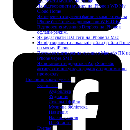
та слухати музику на iPhone
Як відтворювати музику на iPhone з WD My
Cloud Home
Як перенести музичні файли з комп'ютера на
iPhone без iTunes за допомогою WiFi-Drive
Відтворення музики з Dropbox на iPhone в
офлайн-режимі
Як редагувати ID3-теги на iPhone та Mac
Як відтворювати локальні файли (файли iTune
на моєму iPhone
Потокове відтворення музики з Mac або ПК н
iPhone через SMB
Як встановити додаток з App Store або
активувати покупку в додатку за допомогою
промокоду
Посібник користувача
Evermusic
Аудіоплеєр
З'єднання
Локальні файли
Музична бібліотека
Навігація
Налаштування
Плейлисти
Evertag