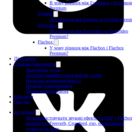
В чому різниця між Evermusic і Evermusi
Premium
Evertag
Яка різниця між Evertag та Evertag Prem
Evervideo
Яка різниця між Evervideo та Evervideo
Premium?
Flacbox
У чому різниця між Flacbox і Flacbox
Premium?
Підтримка
Правова інформація
Ліцензійна угода
Політика використання файлів cookie
Політика конфіденційності
Правове повідомлення
Умови використання
Контакти
Про нас
Інструкції
Як використовувати звукові ефекти та DSP у Flacbox
компресор, Freeverb, Crossfeed, ехо, нормалізація
гучності та інше