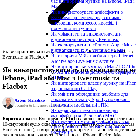
час відтворення музики на iPhone, iPad і
Mac
Як використовувати аудіоефекти в
Evermusic: реверберація, затримка,
дисторшн, компресор, кросфід і
нормалізація гучності
Як увімкнути та використовувати
відтворення без пауз у Evermusic
Як експортувати плейлисти Apple Music
відтворювати їх у Evermusic на Mac
Як використовувати аудіо еквалайзер на iPhone, iPad або Mac з
Як створити M3U плейлист для Internet
Evermusic та Flacbox
Archive або Live Music Archive
Як відтворювати музику з Mac / PC / Lin
Як використовувати аудіо еквалайзер н
/ NAS на iPhone за допомогою сервера K
iPhone, iPad або Mac з Evermusic та
DLNA
Як відтворювати власну музику на iPho
Flacbox
за допомогою CarPlay
Як змінити обкладинки альбомів для
локальних треків у Spotify: покрокова
Artem Meleshko
інструкція (мобільний і ПК)
Founder & Engineer at Everappz
Як редагувати тексти пісень для
аудіофайлів на iPhone або MAC
Короткий зміст:
Evermusic та Flacbox включають професійний
Як перенести музичну бібліотеку між
10-смуговий аудіо еквалайзер з пресетами (Rock, Hip-Hop, Bass
пристроями в Evermusic: покрокова
Booster та інші), створення власних пресетів та передпідсилюва
інструкція
для підсилення гучності. Доступно на iPhone, iPad та Mac.