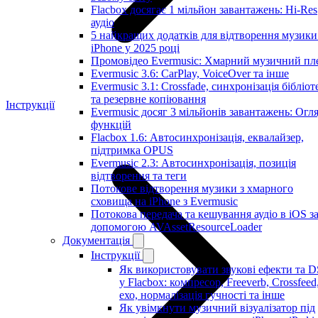
Flacbox досягає 1 мільйон завантажень: Hi-Res
аудіо
5 найкращих додатків для відтворення музики
iPhone у 2025 році
Промовідео Evermusic: Хмарний музичний пл
Evermusic 3.6: CarPlay, VoiceOver та інше
Evermusic 3.1: Crossfade, синхронізація бібліот
та резервне копіювання
Інструкції
Evermusic досяг 3 мільйонів завантажень: Огл
функцій
Flacbox 1.6: Автосинхронізація, еквалайзер,
підтримка OPUS
Evermusic 2.3: Автосинхронізація, позиція
відтворення та теги
Потокове відтворення музики з хмарного
сховища на iPhone з Evermusic
Потокова передача та кешування аудіо в iOS з
допомогою AVAssetResourceLoader
Документація
Інструкції
Як використовувати звукові ефекти та 
у Flacbox: компресор, Freeverb, Crossfeed
ехо, нормалізація гучності та інше
Як увімкнути музичний візуалізатор під