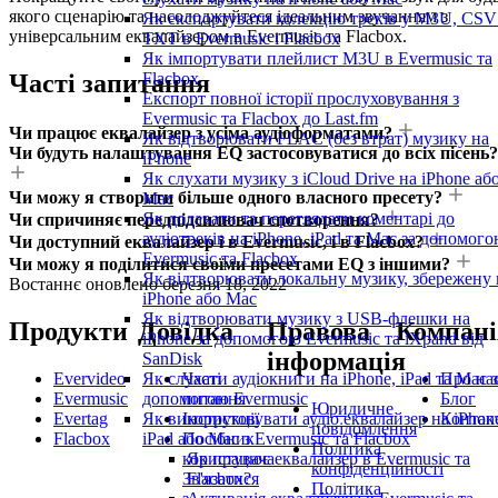
якого сценарію та насолоджуйтеся ідеальним звучанням з
Як експортувати колекцію треків у M3U, CSV
універсальним еквалайзером в Evermusic та Flacbox.
TXT в Evermusic і Flacbox
Як імпортувати плейлист M3U в Evermusic та
Flacbox
Часті запитання
Експорт повної історії прослуховування з
Evermusic та Flacbox до Last.fm
Чи працює еквалайзер з усіма аудіоформатами?
Як відтворювати FLAC (без втрат) музику на
Чи будуть налаштування EQ застосовуватися до всіх пісень?
iPhone
Як слухати музику з iCloud Drive на iPhone аб
Чи можу я створити більше одного власного пресету?
Mac
Як додавати та переглядати коментарі до
Чи спричиняє передпідсилювач спотворення?
аудіотреків на iPhone, iPad та Mac за допомог
Чи доступний еквалайзер і в Evermusic, і в Flacbox?
Evermusic та Flacbox
Чи можу я поділитися своїми пресетами EQ з іншими?
Як відтворювати локальну музику, збережену 
Востаннє оновлено
березня 18, 2022
iPhone або Mac
Як відтворювати музику з USB-флешки на
Продукти
Довідка
Правова
Компані
iPhone за допомогою Evermusic та iXpand від
інформація
SanDisk
Evervideo
Часті
Про на
Як слухати аудіокниги на iPhone, iPad та Mac 
Evermusic
питання
Блог
допомогою Evermusic
Юридичне
Evertag
Інструкції
Контак
Як використовувати аудіо еквалайзер на iPhon
повідомлення
Flacbox
Посібник
iPad або Mac з Evermusic та Flacbox
Політика
користувача
Як працює еквалайзер в Evermusic та
конфіденційності
Зв'язатися
Flacbox?
Політика