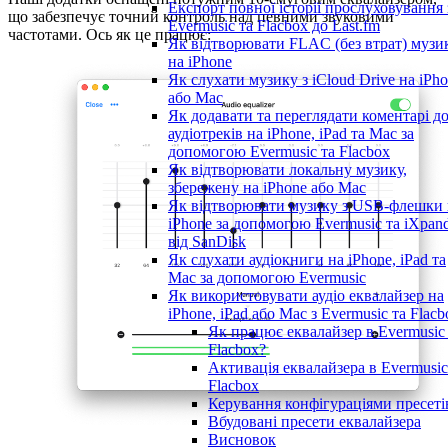
Експорт повної історії прослуховування 
що забезпечує точний контроль над певними звуковими
Evermusic та Flacbox до Last.fm
частотами. Ось як це працює:
Як відтворювати FLAC (без втрат) музи
на iPhone
Як слухати музику з iCloud Drive на iPh
або Mac
Як додавати та переглядати коментарі д
аудіотреків на iPhone, iPad та Mac за
допомогою Evermusic та Flacbox
Як відтворювати локальну музику,
збережену на iPhone або Mac
Як відтворювати музику з USB-флешки 
iPhone за допомогою Evermusic та iXpan
від SanDisk
Як слухати аудіокниги на iPhone, iPad та
Mac за допомогою Evermusic
Як використовувати аудіо еквалайзер на
iPhone, iPad або Mac з Evermusic та Flacb
Як працює еквалайзер в Evermusic
Flacbox?
Активація еквалайзера в Evermusic
Flacbox
Керування конфігураціями пресеті
Вбудовані пресети еквалайзера
Висновок