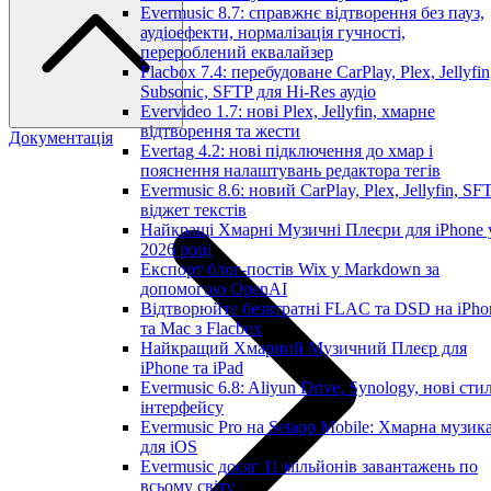
Evermusic 8.7: справжнє відтворення без пауз,
аудіоефекти, нормалізація гучності,
перероблений еквалайзер
Flacbox 7.4: перебудоване CarPlay, Plex, Jellyfin
Subsonic, SFTP для Hi-Res аудіо
Evervideo 1.7: нові Plex, Jellyfin, хмарне
відтворення та жести
Документація
Evertag 4.2: нові підключення до хмар і
пояснення налаштувань редактора тегів
Evermusic 8.6: новий CarPlay, Plex, Jellyfin, SFT
віджет текстів
Найкращі Хмарні Музичні Плеєри для iPhone 
2026 році
Експорт блог-постів Wix у Markdown за
допомогою OpenAI
Відтворюйте безвтратні FLAC та DSD на iPho
та Mac з Flacbox
Найкращий Хмарний Музичний Плеєр для
iPhone та iPad
Evermusic 6.8: Aliyun Drive, Synology, нові стил
інтерфейсу
Evermusic Pro на Setapp Mobile: Хмарна музик
для iOS
Evermusic досяг 11 мільйонів завантажень по
всьому світу