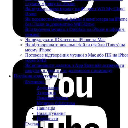
слухати музику на iPhone
Як відтворювати музику на iPhone з WD My Cloud
Home
Як перенести музичні файли з комп'ютера на iPhone
без iTunes за допомогою WiFi-Drive
Відтворення музики з Dropbox на iPhone в офлайн-
режимі
Як редагувати ID3-теги на iPhone та Mac
Як відтворювати локальні файли (файли iTunes) на
моєму iPhone
Потокове відтворення музики з Mac або ПК на iPho
через SMB
Як встановити додаток з App Store або активувати
покупку в додатку за допомогою промокоду
Посібник користувача
Evermusic
Аудіоплеєр
З'єднання
Локальні файли
Музична бібліотека
Навігація
Налаштування
Плейлисти
Evertag