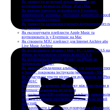
Як увімкнути музичний візуалізатор під час
відтворення музики на iPhone, iPad і Mac
Як використовувати аудіоефекти в Evermusic:
реверберація, затримка, дисторшн, компресор, крос
і нормалізація гучності
Як увімкнути та використовувати відтворення без п
у Evermusic
Як експортувати плейлисти Apple Music та
відтворювати їх у Evermusic на Mac
Як створити M3U плейлист для Internet Archive або
Live Music Archive
Як відтворювати музику з Mac / PC / Linux / NAS на
iPhone за допомогою сервера Kodi DLNA
Як відтворювати власну музику на iPhone за
допомогою CarPlay
Як змінити обкладинки альбомів для локальних тре
у Spotify: покрокова інструкція (мобільний і ПК)
Як редагувати тексти пісень для аудіофайлів на iPho
або MAC
Як перенести музичну бібліотеку між пристроями в
Evermusic: покрокова інструкція
Як архівувати (ZIP) плейлисти, альбоми, виконавців
жанри в Evermusic та Flacbox і перенести на інший
пристрій
Як скробблити історію прослуховування з Evermusic