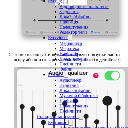
Evertag
Відповідність полів тегів
З'єднання
Локальні файли
Навігація
Налаштування
Редактор тегів
Evervideo
Медіаплеєр
Медіатека
Навігація
Точно налаштуйте звук, перетягуючи повзунки частот
Налаштування
вгору або вниз для регулювання гучності в децибелах.
Плейлисти
Файли
Flacbox
Аудіоплеєр
З'єднання
Локальні файли
Музична бібліотека
Навігація
Налаштування
Плейлисти
Поширені запитання
Evermusic