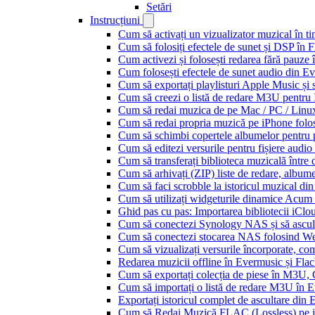
Setări
Instrucțiuni
Cum să activați un vizualizator muzical în t
Cum să folosiți efectele de sunet și DSP în 
Cum activezi și folosești redarea fără pauze
Cum folosești efectele de sunet audio din Ev
Cum să exportați playlisturi Apple Music și 
Cum să creezi o listă de redare M3U pentru
Cum să redai muzica de pe Mac / PC / Lin
Cum să redai propria muzică pe iPhone folo
Cum să schimbi copertele albumelor pentru pi
Cum să editezi versurile pentru fișiere aud
Cum să transferați biblioteca muzicală între 
Cum să arhivați (ZIP) liste de redare, albume, 
Cum să faci scrobble la istoricul muzical di
Cum să utilizați widgeturile dinamice Acum
Ghid pas cu pas: Importarea bibliotecii iCl
Cum să conectezi Synology NAS și să ascul
Cum să conectezi stocarea NAS folosind We
Cum să vizualizați versurile încorporate, co
Redarea muzicii offline în Evermusic și Flacbo
Cum să exportați colecția de piese în M3U
Cum să importați o listă de redare M3U în 
Exportați istoricul complet de ascultare din
Cum să Redai Muzică FLAC (Lossless) pe 