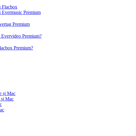
și Flacbox
 și Evermusic Premium
 Evertag Premium
 și Evervideo Premium?
 Flacbox Premium?
e și Mac
 și Mac
c
Mac