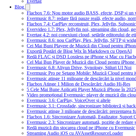
Evertag
Blog
Flacbox 7.6: Nou motor audio BASS, efecte, DSP și un vi
Evermusic 8.7: redare fără pauze reală, efecte audio, nor
Flacbox 7.4: CarPlay reconstruit, Plex, Jellyfin, Subson
Evervideo 1.7: Plex, Jellyfin noi, streaming din cloud, ge
Evertag 4.2: noi conexiuni cloud, setările editorului de et
Evermusic 8.6: nou CarPlay, Plex, Jellyfin, SFTP și widg
Cei Mai Buni Playere de Muzică din Cloud pentru iPhon
Exportă Postări de Blog Wix în Markdown cu OpenAI
Redă FLAC și DSD Lossless pe iPhone și Mac cu Flacb
Cel Mai Bun Player de Muzică din Cloud pentru iPhone 
Evermusic 6.8: Aliyun Drive, Synology, Stiluri UI Noi
Evermusic Pro pe Setapp Mobile: Muzică Cloud pentru 
Evermusic atinge 11 milioane de descărcări la nivel mond
Flacbox Atinge 1 Milion de Descărcări: Audio Hi-Res
5 Cele Mai Bune Aplicații Player Muzică iPhone în 2025
Video promoțional Evermusic: player de muzică din clo
Evermusic 3.6: CarPlay, VoiceOver și altele
Evermusic 3.1: Crossfade, sincronizare bibliotecă și bac
Evermusic atinge 3 milioane de descărcări: prezentarea fu
Flacbox 1.6: Sincronizare Automată, Egalizator, Supor
Evermusic 2.3: Sincronizare automată, poziție de redare ș
Redă muzică din stocarea cloud pe iPhone cu Evermusic
Streaming Audio iOS cu AVAssetResourceLoader