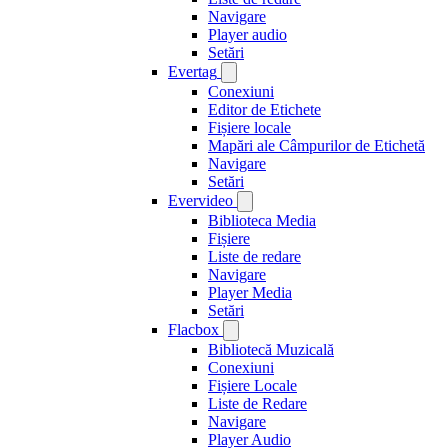
Navigare
Player audio
Setări
Evertag
Conexiuni
Editor de Etichete
Fișiere locale
Mapări ale Câmpurilor de Etichetă
Navigare
Setări
Evervideo
Biblioteca Media
Fișiere
Liste de redare
Navigare
Player Media
Setări
Flacbox
Bibliotecă Muzicală
Conexiuni
Fișiere Locale
Liste de Redare
Navigare
Player Audio