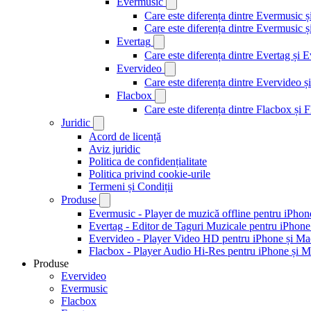
Evermusic
Care este diferența dintre Evermusic 
Care este diferența dintre Evermusic
Evertag
Care este diferența dintre Evertag și
Evervideo
Care este diferența dintre Evervideo
Flacbox
Care este diferența dintre Flacbox și
Juridic
Acord de licență
Aviz juridic
Politica de confidențialitate
Politica privind cookie-urile
Termeni și Condiții
Produse
Evermusic - Player de muzică offline pentru iPhon
Evertag - Editor de Taguri Muzicale pentru iPhone
Evervideo - Player Video HD pentru iPhone și Ma
Flacbox - Player Audio Hi-Res pentru iPhone și 
Produse
Evervideo
Evermusic
Flacbox