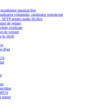
zualizator muzical live
malizarea volumului, egalizator reproiectat
ic, SFTP pentru audio Hi-Res
sturi de redare
ichete explicate
et de versuri
e în 2026
ox
și iPad
iOS
ial
ud
kup
ncțiilor
t OPUS
i taguri