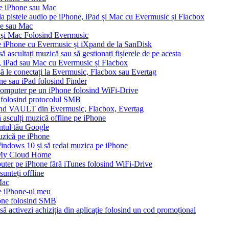
pe iPhone sau Mac
 la pistele audio pe iPhone, iPad și Mac cu Evermusic și Flacbox
ne sau Mac
 și Mac Folosind Evermusic
e iPhone cu Evermusic și iXpand de la SanDisk
 ascultați muzică sau să gestionați fișierele de pe acesta
e, iPad sau Mac cu Evermusic și Flacbox
 să le conectați la Evermusic, Flacbox sau Evertag
ne sau iPad folosind Finder
n computer pe un iPhone folosind WiFi-Drive
e folosind protocolul SMB
ound VAULT din Evermusic, Flacbox, Evertag
asculți muzică offline pe iPhone
ontul tău Google
muzică pe iPhone
ndows 10 și să redai muzica pe iPhone
 My Cloud Home
puter pe iPhone fără iTunes folosind WiFi-Drive
unteți offline
Mac
pe iPhone-ul meu
one folosind SMB
să activezi achiziția din aplicație folosind un cod promoțional