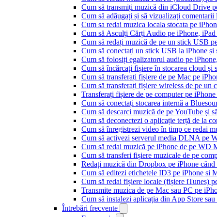
Cum să transmiți muzică din iCloud Drive 
Cum să adăugați și să vizualizați comentarii
Cum sa redai muzica locala stocata pe iPho
Cum să Asculți Cărți Audio pe iPhone, iPad
Cum să redați muzică de pe un stick USB p
Cum să conectați un stick USB la iPhone și să
Cum să folosiți egalizatorul audio pe iPhon
Cum să încărcați fișiere în stocarea cloud și
Cum să transferați fișiere de pe Mac pe iPho
Cum să transferați fișiere wireless de pe u
Transferați fișiere de pe computer pe iPhon
Cum să conectați stocarea internă a Blues
Cum să descarci muzică de pe YouTube și să 
Cum să deconectezi o aplicație terță de la c
Cum să înregistrezi video în timp ce redai 
Cum să activezi serverul media DLNA pe Wi
Cum să redai muzică pe iPhone de pe WD
Cum să transferi fișiere muzicale de pe com
Redați muzică din Dropbox pe iPhone când s
Cum să editezi etichetele ID3 pe iPhone și 
Cum să redai fișiere locale (fișiere iTunes) 
Transmite muzica de pe Mac sau PC pe iPh
Cum să instalezi aplicația din App Store sau 
Întrebări frecvente