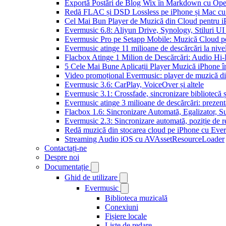
Exportă Postări de Blog Wix în Markdown cu Op
Redă FLAC și DSD Lossless pe iPhone și Mac cu
Cel Mai Bun Player de Muzică din Cloud pentru i
Evermusic 6.8: Aliyun Drive, Synology, Stiluri UI
Evermusic Pro pe Setapp Mobile: Muzică Cloud p
Evermusic atinge 11 milioane de descărcări la nive
Flacbox Atinge 1 Milion de Descărcări: Audio Hi
5 Cele Mai Bune Aplicații Player Muzică iPhone î
Video promoțional Evermusic: player de muzică d
Evermusic 3.6: CarPlay, VoiceOver și altele
Evermusic 3.1: Crossfade, sincronizare bibliotecă 
Evermusic atinge 3 milioane de descărcări: prezenta
Flacbox 1.6: Sincronizare Automată, Egalizator,
Evermusic 2.3: Sincronizare automată, poziție de re
Redă muzică din stocarea cloud pe iPhone cu Eve
Streaming Audio iOS cu AVAssetResourceLoader
Contactați-ne
Despre noi
Documentație
Ghid de utilizare
Evermusic
Biblioteca muzicală
Conexiuni
Fișiere locale
Liste de redare