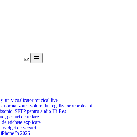
⌘
K
 un vizualizator muzical live
o, normalizarea volumului, egalizator reproiectat
Subsonic, SFTP pentru audio Hi-Res
ud, gesturi de redare
i de etichete explicate
i widget de versuri
 iPhone în 2026