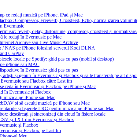
imp ce redați muzică pe iPhone, iPad și Mac
Flacbox: Compressor, Freeverb, Crossfeed, Echo, normalizarea volumului
 în Evermusic
ermusic: reverb, delay, distorsiune, compresor, crossfeed și normalizar
să le redați în Evermusic pe Mac
 Internet Archive sau Live Music Archive
ux / NAS pe iPhone folosind serverul Kodi DLNA
sind CarPlay
esele locale pe Spotify: ghid pas cu pas (mobil și desktop)
io pe iPhone sau MAC
dispozitive în Evermusic: ghid pas cu pas
artiști și genuri în Evermusic și Flacbox și să le transferați pe alt dispo
n Evermusic sau Flacbox către Last.fm
 se redă în Evermusic și Flacbox pe iPhone și Mac
oud în Evermusic și Flacbox
ți muzică pe iPhone sau Mac
bDAV și să asculți muzică pe iPhone sau Mac
mentariile și fișierele LRC pentru muzică pe iPhone sau Mac
x: descărcați și sincronizați din cloud în fișiere locale
, CSV și TXT din Evermusic și Flacbox
Evermusic și Flacbox
 Evermusic și Flacbox pe Last.fm
iPhone-ul Meu