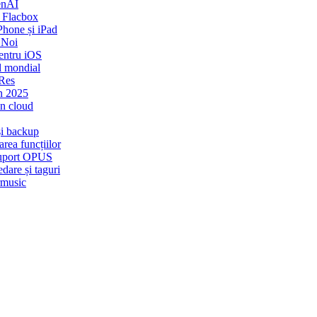
enAI
 Flacbox
Phone și iPad
 Noi
entru iOS
l mondial
-Res
n 2025
in cloud
și backup
rea funcțiilor
 Suport OPUS
dare și taguri
rmusic