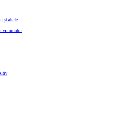
 și altele
ea volumului
zitiv