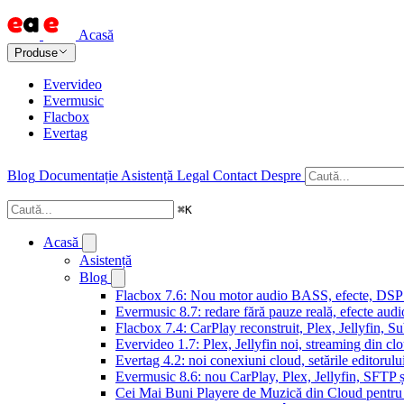
Acasă
Produse
Evervideo
Evermusic
Flacbox
Evertag
Blog
Documentație
Asistență
Legal
Contact
Despre
⌘
K
Acasă
Asistență
Blog
Flacbox 7.6: Nou motor audio BASS, efecte, DSP și
Evermusic 8.7: redare fără pauze reală, efecte audi
Flacbox 7.4: CarPlay reconstruit, Plex, Jellyfin, 
Evervideo 1.7: Plex, Jellyfin noi, streaming din clo
Evertag 4.2: noi conexiuni cloud, setările editorulu
Evermusic 8.6: nou CarPlay, Plex, Jellyfin, SFTP ș
Cei Mai Buni Playere de Muzică din Cloud pentru