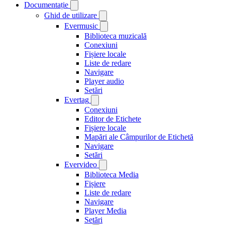
Documentație
Ghid de utilizare
Evermusic
Biblioteca muzicală
Conexiuni
Fișiere locale
Liste de redare
Navigare
Player audio
Setări
Evertag
Conexiuni
Editor de Etichete
Fișiere locale
Mapări ale Câmpurilor de Etichetă
Navigare
Setări
Evervideo
Biblioteca Media
Fișiere
Liste de redare
Navigare
Player Media
Setări