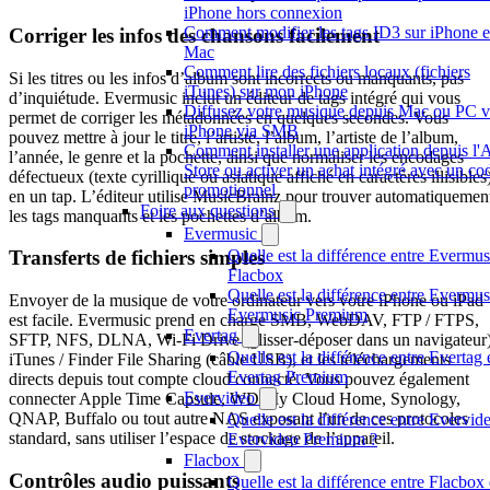
iPhone hors connexion
Comment modifier les tags ID3 sur iPhone e
Corriger les infos des chansons facilement
Mac
Comment lire des fichiers locaux (fichiers
Si les titres ou les infos d’album sont incorrects ou manquants, pas
iTunes) sur mon iPhone
d’inquiétude. Evermusic inclut un éditeur de tags intégré qui vous
Diffusez votre musique depuis Mac ou PC v
permet de corriger les métadonnées en quelques secondes. Vous
iPhone via SMB
pouvez mettre à jour le titre, l’artiste, l’album, l’artiste de l’album,
Comment installer une application depuis l'
l’année, le genre et la pochette, ainsi que normaliser les encodages
Store ou activer un achat intégré avec un co
défectueux (texte cyrillique ou asiatique affiché en caractères illisibles
promotionnel
en un tap. L’éditeur utilise MusicBrainz pour trouver automatiquemen
Foire aux questions
les tags manquants et les pochettes d’album.
Evermusic
Quelle est la différence entre Evermus
Transferts de fichiers simples
Flacbox
Quelle est la différence entre Evermus
Envoyer de la musique de votre ordinateur vers votre iPhone ou iPad
Evermusic Premium
est facile. Evermusic prend en charge SMB, WebDAV, FTP / FTPS,
Evertag
SFTP, NFS, DLNA, Wi-Fi Drive (glisser-déposer dans un navigateur)
Quelle est la différence entre Evertag 
iTunes / Finder File Sharing (câble USB), et les téléchargements
Evertag Premium
directs depuis tout compte cloud connecté. Vous pouvez également
Evervideo
connecter Apple Time Capsule, WD My Cloud Home, Synology,
QNAP, Buffalo ou tout autre NAS exposant l’un de ces protocoles
Quelle est la différence entre Evervide
standard, sans utiliser l’espace de stockage de l’appareil.
Evervideo Premium ?
Flacbox
Contrôles audio puissants
Quelle est la différence entre Flacbox 