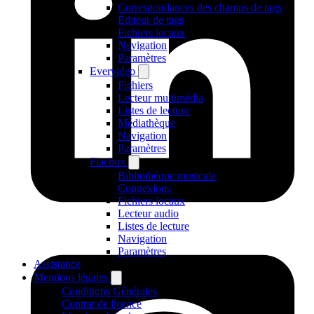
Correspondances des champs de tags
Éditeur de tags
Fichiers locaux
Navigation
Paramètres
Evervideo
Fichiers
Lecteur multimédia
Listes de lecture
Médiathèque
Navigation
Paramètres
Flacbox
Bibliothèque musicale
Connexions
Fichiers locaux
Lecteur audio
Listes de lecture
Navigation
Paramètres
Assistance
Mentions légales
Conditions Générales
Contrat de licence