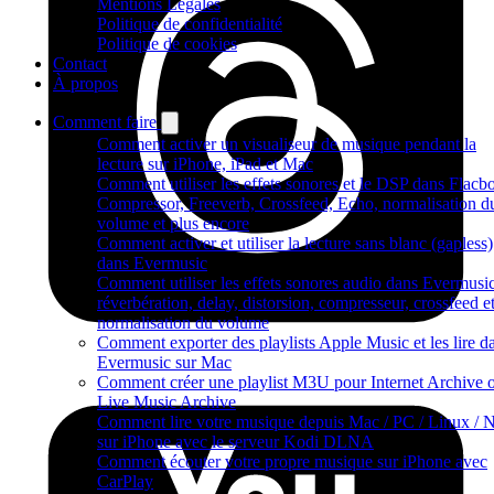
Mentions Légales
Politique de confidentialité
Politique de cookies
Contact
À propos
Comment faire
Comment activer un visualiseur de musique pendant la
lecture sur iPhone, iPad et Mac
Comment utiliser les effets sonores et le DSP dans Flacbo
Compressor, Freeverb, Crossfeed, Echo, normalisation d
volume et plus encore
Comment activer et utiliser la lecture sans blanc (gapless)
dans Evermusic
Comment utiliser les effets sonores audio dans Evermusic
réverbération, delay, distorsion, compresseur, crossfeed e
normalisation du volume
Comment exporter des playlists Apple Music et les lire d
Evermusic sur Mac
Comment créer une playlist M3U pour Internet Archive 
Live Music Archive
Comment lire votre musique depuis Mac / PC / Linux /
sur iPhone avec le serveur Kodi DLNA
Comment écouter votre propre musique sur iPhone avec
CarPlay