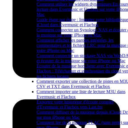
Comment utiliser les widgets dynamiques En cour
lecture dans Evermusic et Flacbox sur votre iPhone
Mac
Guide étape par étape : Importer votre bibliothèqu
iCloud dans Evermusic et Flacbox
Comment connecter un Synology NAS et écouter 
la musique sur votre iPhone ou Mac
Comment afficher les paroles intégrées, les
commentaires et les fichiers LRC pour la musique 
votre iPhone ou Mac
Comment connecter un stockage NAS via WebD
et écouter de la musique sur votre iPhone ou Mac
Écouter de la musique hors ligne avec Evermusic e
Flacbox : Télécharger et synchroniser du cloud ver
les fichiers locaux
Comment exporter une collection de pistes en M3
CSV et TXT dans Evermusic et Flacbox
Comment importer une liste de lecture M3U dans
Evermusic et Flacbox
Exportez votre historique d'écoute complet
d'Evermusic et Flacbox vers Last.fm
Comment diffuser de la musique depuis iCloud Dr
sur mon iPhone ou Mac
Comment lire de la musique FLAC (sans perte) su
mon iPhone