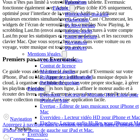
Paramètres
Vous n’êtes pas limité à votre téléphone ou tablette. Evermusic
fonctionne également avec Apple CarPlay (cible iOS uniquement,
Flacbox
optimisé pour l’interface de la voiture), AirPlay 2 (diffusez sur
Bibliothèque musicale
plusieurs enceintes simultanément), Google Cast / Chromecast, les
Connexions
widgets de l’écran de verrouillage, les contrôles Now Playing, le
Fichiers locaux
scrobbling Last.fm (envoi automatique des lectures à votre compte
Lecteur audio
Last.fm pour les statistiques et recommandations), et les raccourcis
Listes de lecture
clavier Mac. Que vous soyez chez vous, dans votre voiture ou en
Navigation
voyage, votre musique est toujours avec vous.
Paramètres
Mentions légales
Premiers pas avec Evermusic
Conditions Générales
Contrat de licence
Ce guide vous aidera à tirer le meilleur parti d’Evermusic sur votre
Mentions Légales
iPhone, iPad ou Mac. Apprenez à diffuser de la musique depuis le
Politique de confidentialité
cloud, à organiser une bibliothèque sur votre propre stockage, à gérer
Politique de cookies
les playlists et les dossiers hors ligne, à affiner le moteur audio et à
Produits
écouter des livres audio. Evermusic vous donne un contrôle total sur
Evermusic - Lecteur de Musique Hors Ligne pour
votre collection musicale dans une application facile.
iPhone et Mac
Evertag - Éditeur de tags musicaux pour iPhone et
Mac
Evervideo - Lecteur vidéo HD pour iPhone et Ma
Navigation
Flacbox - Lecteur audio Hi-Res pour iPhone et M
Apprenez à naviguer dans Evermusic en utilisant la barre d’onglets su
Produits
iPhone ou le menu de gauche sur iPad et Mac.
Evervideo
Connexions
Evermusic