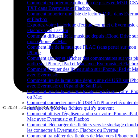
Comment exporter une collection de pistes en M3U, CSV
TXT dans Evermusic et Flacbox
Comment importer une liste de lecture M3U dans Everm
et Flacbox
Exportez votre historique d'écoute complet d'Evermusic e
Flacbox vers Last.fm
Comment diffuser de la musique depuis iCloud Drive sur
mon iPhone ou Mac
Comment lire de la musique FLAC (sans perte) sur mon
iPhone
Comment ajouter et afficher des commentaires sur vos pi
audio sur iPhone, iPad et Mac avec Evermusic et Flacbo
Comment écouter des livres audio sur iPhone, iPad et M
avec Evermusic
Comment lire de la musique depuis une clé USB sur iPh
avec Evermusic et iXpand de SanDisk
Comment lire de la musique locale stockée sur votre iPh
ou Mac
Comment connecter une clé USB à l'iPhone et écouter de
© 2023 - 2026 EVERAPPZ SL
musique ou gérer les fichiers qui s'y trouvent
Comment utiliser l'égaliseur audio sur votre iPhone, iPad
Mac avec Evermusic et Flacbox
Comment télécharger des fichiers vers le stockage cloud 
les connecter à Evermusic, Flacbox ou Evertag
Comment transférer des fichiers de Mac vers iPhone ou 