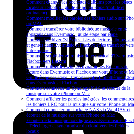
Comment changer les pochettes d'albums pour les pistes
locales sur Spotify : guide étape par étape (mobile et
ordinateur)
Comment modifier les paroles des fichiers audio sur iPh
ou MAC
Comment transférer votre bibliothèque musicale entre
appareils dans Evermusic : guide étape par étape
Comment archiver (ZIP) des listes de lecture, albums, arti
et genres dans Evermusic et Flacbox et les transférer ver
autre appareil
Comment scrobbler votre historique musical d'Evermusic
Flacbox vers Last.fm
Comment utiliser les widgets dynamiques En cours de
lecture dans Evermusic et Flacbox sur votre iPhone et M
Guide étape par étape : Importer votre bibliothèque iClo
dans Evermusic et Flacbox
Comment connecter un Synology NAS et écouter de la
musique sur votre iPhone ou Mac
Comment afficher les paroles intégrées, les commentaires
les fichiers LRC pour la musique sur votre iPhone ou M
Comment connecter un stockage NAS via WebDAV et
écouter de la musique sur votre iPhone ou Mac
Écouter de la musique hors ligne avec Evermusic et Fla
: Télécharger et synchroniser du cloud vers les fichiers
locaux