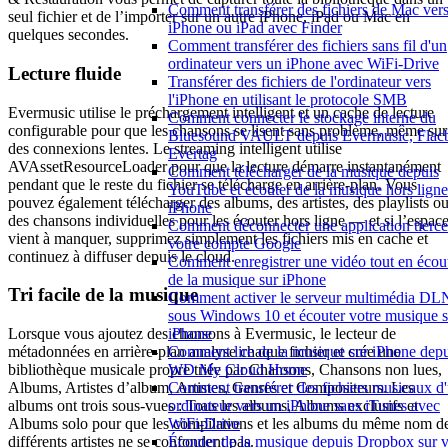
Comment transférer des fichiers de Mac ver
seul fichier et de l’importer sur un autre iPhone, iPad ou Mac en
iPhone ou iPad avec Finder
quelques secondes.
Comment transférer des fichiers sans fil d'un
ordinateur vers un iPhone avec WiFi-Drive
Lecture fluide
Transférer des fichiers de l'ordinateur vers
l'iPhone en utilisant le protocole SMB
Evermusic utilise le préchargement intelligent et un cache de lecture
Comment connecter le stockage interne du
configurable pour que les chansons se lisent sans problème, même sur
Bluesound VAULT depuis Evermusic, Flac
des connexions lentes. Le streaming intelligent utilise
Evertag
AVAssetResourceLoader pour que la lecture démarre instantanément
Comment télécharger de la musique depuis
pendant que le reste du fichier se télécharge en arrière-plan. Vous
YouTube et écouter de la musique hors ligne
pouvez également télécharger des albums, des artistes, des playlists o
iPhone
des chansons individuelles pour les écouter hors ligne — et si l’espac
Comment déconnecter une application tierce
vient à manquer, supprimez simplement les fichiers mis en cache et
votre compte Google
continuez à diffuser depuis le cloud.
Comment enregistrer une vidéo tout en écou
de la musique sur iPhone
Tri facile de la musique
Comment activer le serveur multimédia D
sous Windows 10 et écouter votre musique s
iPhone
Lorsque vous ajoutez des chansons à Evermusic, le lecteur de
Comment lire de la musique sur iPhone depu
métadonnées en arrière-plan analyse chaque fichier et crée une
WD My Cloud Home
bibliothèque musicale propre triée par Chansons, Chansons non lues,
Comment transférer des fichiers musicaux d
Albums, Artistes d’album, Artistes, Genres et Compositeurs. Les
ordinateur vers un iPhone sans iTunes avec
albums ont trois sous-vues : Tous les albums, Albums exclusifs et
WiFi-Drive
Albums solo pour que les compilations et les albums du même nom d
Écouter de la musique depuis Dropbox sur v
différents artistes ne se confondent pas.