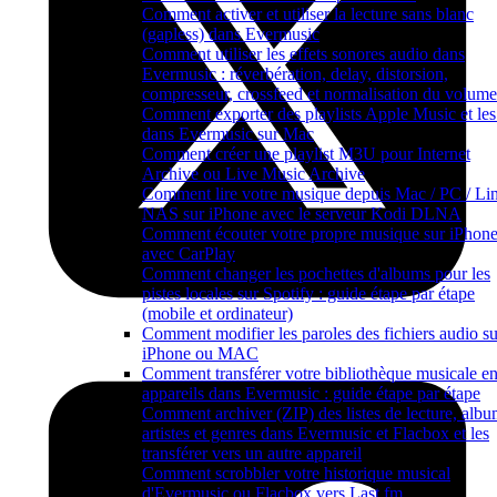
Comment activer et utiliser la lecture sans blanc
(gapless) dans Evermusic
Comment utiliser les effets sonores audio dans
Evermusic : réverbération, delay, distorsion,
compresseur, crossfeed et normalisation du volume
Comment exporter des playlists Apple Music et les 
dans Evermusic sur Mac
Comment créer une playlist M3U pour Internet
Archive ou Live Music Archive
Comment lire votre musique depuis Mac / PC / Lin
NAS sur iPhone avec le serveur Kodi DLNA
Comment écouter votre propre musique sur iPhon
avec CarPlay
Comment changer les pochettes d'albums pour les
pistes locales sur Spotify : guide étape par étape
(mobile et ordinateur)
Comment modifier les paroles des fichiers audio su
iPhone ou MAC
Comment transférer votre bibliothèque musicale en
appareils dans Evermusic : guide étape par étape
Comment archiver (ZIP) des listes de lecture, albu
artistes et genres dans Evermusic et Flacbox et les
transférer vers un autre appareil
Comment scrobbler votre historique musical
d'Evermusic ou Flacbox vers Last.fm