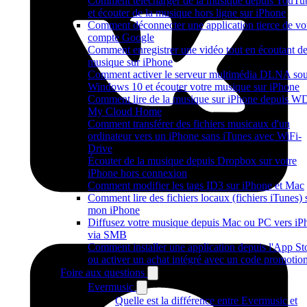
Comment télécharger de la musique depuis YouTu
et écouter de la musique hors ligne sur iPhone
Comment déconnecter une application tierce de vo
compte Google
Comment enregistrer une vidéo tout en écoutant de
musique sur iPhone
Comment activer le serveur multimédia DLNA so
Windows 10 et écouter votre musique sur iPhone
Comment lire de la musique sur iPhone depuis W
My Cloud Home
Comment transférer des fichiers musicaux d'un
ordinateur vers un iPhone sans iTunes avec WiFi-
Drive
Écouter de la musique depuis Dropbox sur votre
iPhone hors connexion
Comment modifier les tags ID3 sur iPhone et Mac
Comment lire des fichiers locaux (fichiers iTunes) 
mon iPhone
Diffusez votre musique depuis Mac ou PC vers iP
via SMB
Comment installer une application depuis l'App St
ou activer un achat intégré avec un code promotio
Foire aux questions
Evermusic
Quelle est la différence entre Evermusic et