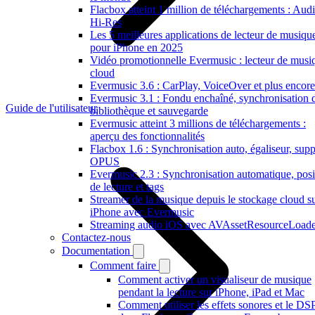
Flacbox atteint 1 million de téléchargements : Aud
Hi-Res
Les 5 meilleures applications de lecteur de musiqu
pour iPhone en 2025
Vidéo promotionnelle Evermusic : lecteur de musi
cloud
Evermusic 3.6 : CarPlay, VoiceOver et plus encore
Evermusic 3.1 : Fondu enchaîné, synchronisation 
Guide de l'utilisateur
bibliothèque et sauvegarde
Evermusic atteint 3 millions de téléchargements :
aperçu des fonctionnalités
Flacbox 1.6 : Synchronisation auto, égaliseur, supp
OPUS
Evermusic 2.3 : Synchronisation automatique, posi
de lecture et tags
Streamer de la musique depuis le stockage cloud s
iPhone avec Evermusic
Streaming audio iOS avec AVAssetResourceLoade
Contactez-nous
Documentation
Comment faire
Comment activer un visualiseur de musique
pendant la lecture sur iPhone, iPad et Mac
Comment utiliser les effets sonores et le DS