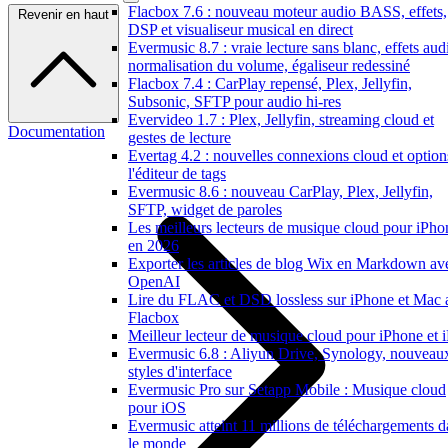
Flacbox 7.6 : nouveau moteur audio BASS, effets,
Revenir en haut
DSP et visualiseur musical en direct
Evermusic 8.7 : vraie lecture sans blanc, effets aud
normalisation du volume, égaliseur redessiné
Flacbox 7.4 : CarPlay repensé, Plex, Jellyfin,
Subsonic, SFTP pour audio hi-res
Evervideo 1.7 : Plex, Jellyfin, streaming cloud et
Documentation
gestes de lecture
Evertag 4.2 : nouvelles connexions cloud et option
l'éditeur de tags
Evermusic 8.6 : nouveau CarPlay, Plex, Jellyfin,
SFTP, widget de paroles
Les meilleurs lecteurs de musique cloud pour iPho
en 2026
Exporter les articles de blog Wix en Markdown av
OpenAI
Lire du FLAC et DSD lossless sur iPhone et Mac 
Flacbox
Meilleur lecteur de musique cloud pour iPhone et 
Evermusic 6.8 : Aliyun Drive, Synology, nouveau
styles d'interface
Evermusic Pro sur Setapp Mobile : Musique cloud
pour iOS
Evermusic atteint 11 millions de téléchargements d
le monde