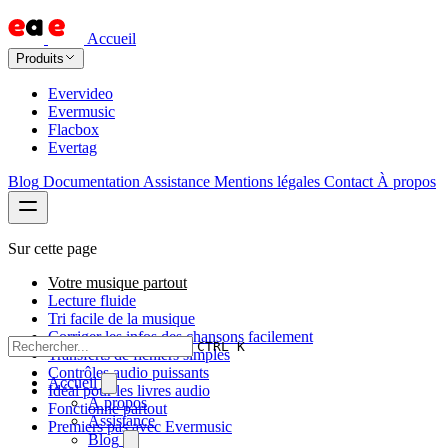
Accueil
Produits
Evervideo
Evermusic
Flacbox
Evertag
Blog
Documentation
Assistance
Mentions légales
Contact
À propos
Sur cette page
Votre musique partout
Lecture fluide
Tri facile de la musique
Corriger les infos des chansons facilement
CTRL K
Transferts de fichiers simples
Contrôles audio puissants
Accueil
Idéal pour les livres audio
À propos
Fonctionne partout
Assistance
Premiers pas avec Evermusic
Blog