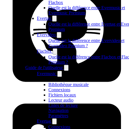
Flacbox
Quelle est la différence entre Evermusic et
Evermusic Premium
Evertag
Quelle est la différence entre Evertag et Eve
Premium
Evervideo
Quelle est la différence entre Evervideo et
Evervideo Premium ?
Flacbox
Quelle est la différence entre Flacbox et Fl
Premium ?
Guide de l'utilisateur
Evermusic
Bibliothèque musicale
Connexions
Fichiers locaux
Lecteur audio
Listes de lecture
Navigation
Paramètres
Evertag
Connexions