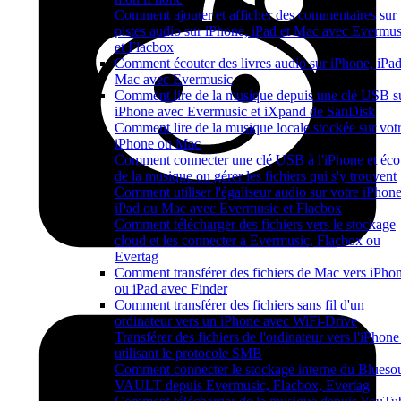
Comment ajouter et afficher des commentaires sur
pistes audio sur iPhone, iPad et Mac avec Evermus
et Flacbox
Comment écouter des livres audio sur iPhone, iPad
Mac avec Evermusic
Comment lire de la musique depuis une clé USB s
iPhone avec Evermusic et iXpand de SanDisk
Comment lire de la musique locale stockée sur vot
iPhone ou Mac
Comment connecter une clé USB à l'iPhone et éco
de la musique ou gérer les fichiers qui s'y trouvent
Comment utiliser l'égaliseur audio sur votre iPhone
iPad ou Mac avec Evermusic et Flacbox
Comment télécharger des fichiers vers le stockage
cloud et les connecter à Evermusic, Flacbox ou
Evertag
Comment transférer des fichiers de Mac vers iPho
ou iPad avec Finder
Comment transférer des fichiers sans fil d'un
ordinateur vers un iPhone avec WiFi-Drive
Transférer des fichiers de l'ordinateur vers l'iPhone
utilisant le protocole SMB
Comment connecter le stockage interne du Blueso
VAULT depuis Evermusic, Flacbox, Evertag