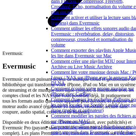
dans Flacbox : Compressor, Freeverb,
Crossfeed, Echo, normalisation du volume e
plus encore
Comment activer et utiliser la lecture sans b
(gapless) dans Evermusic
Comment utiliser les effets sonores audio da
Evermusic : réverbération, delay, distorsion,
compresseur, crossfeed et normalisation du
volume
Comment exporter des playlists Apple Music
Evermusic
les lire dans Evermusic sur Mac
Comment créer une playlist M3U pour Inter
Evermusic
Archive ou Live Music Archive
Comment lire votre musique depuis Mac / P
Linux / NAS sur iPhone avec le serveur Ko
Evermusic est un puissant lecteur de musique cloud et gestionnaire de
DLNA
bibliothèque qui transforme votre iPhone, iPad ou Mac en un système
Comment écouter votre propre musique sur
de streaming et de musique hors ligne complet. Il fonctionne avec les
iPhone avec CarPlay
comptes cloud et les NAS que vous possédez déjà, lit pratiquement
Comment changer les pochettes d'albums po
tous les formats audio que votre appareil peut décoder, et propose un
les pistes locales sur Spotify : guide étape pa
moteur audio avancé (égaliseur 10 bandes, crossfade, lecture sans
étape (mobile et ordinateur)
coupure, audio spatial, correction de hauteur).
Comment modifier les paroles des fichiers a
sur iPhone ou MAC
Disponible en deux éditions : Evermusic (gratuit, avec publicités) et
Comment transférer votre bibliothèque musi
Evermusic Pro (payant, sans publicités, ensemble de fonctionnalités
entre appareils dans Evermusic : guide étape
complet). Les plans Premium à vie, mensuels et annuels sur l’édition