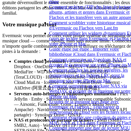
étape
gratuite déverrouillent le même ensemble de fonctionnalités ; les deux
Comment archiver (ZIP) des listes de lecture
éditions partagent les achats entre iOS et Mac via iCloud et le Partage
albums, artistes et genres dans Evermusic et
familial.
Flacbox et les transférer vers un autre appare
Comment scrobbler votre historique musical
Votre musique partout
d'Evermusic ou Flacbox vers Last.fm
Comment utiliser les widgets dynamiques E
Evermusic vous permet de créer votre propre système de streaming de
cours de lecture dans Evermusic et Flacbox 
musique cloud — comme Spotify, mais sans aucune limite. Connecte
votre iPhone et Mac
n’importe quelle combinaison de sources et diffusez ou téléchargez de
Guide étape par étape : Importer votre
pistes à la demande :
bibliothèque iCloud dans Evermusic et Flac
Comment connecter un Synology NAS et
Comptes cloud personnels :
iCloud Drive · Google Drive ·
écouter de la musique sur votre iPhone ou 
Dropbox · OneDrive · Box · MEGA · Yandex.Disk · pCloud ·
Comment afficher les paroles intégrées, les
MediaFire · WD My Cloud Home · InfiniCLOUD
commentaires et les fichiers LRC pour la
(TeraCLOUD) · HiDrive · OpenDrive · MyDrive · Put.io ·
musique sur votre iPhone ou Mac
Cloud Mail.ru · Icedrive · Koofr · Proton Drive · Internxt ·
Comment connecter un stockage NAS via
AliDrive (阿里云盘) · Baidu Pan (百度网盘).
WebDAV et écouter de la musique sur votre
Serveurs auto-hébergés et bibliothèques multimédia :
Plex ·
iPhone ou Mac
Jellyfin · Emby · Subsonic (et tout serveur compatible Subsoni
Écouter de la musique hors ligne avec
— Airsonic, Funkwhale, Gonic, Logitech Media Server,
Evermusic et Flacbox : Télécharger et
Ampache) · Navidrome · Nextcloud (et Owncloud, via l’API
synchroniser du cloud vers les fichiers locau
partagée) · Synology Drive · QNAP.
Comment exporter une collection de pistes 
NAS et protocoles de partage de fichiers :
SMB (SMB1,
M3U, CSV et TXT dans Evermusic et Flac
SMB2, Auto) · WebDAV (HTTP / HTTPS) · FTP / FTPS ·
Comment importer une liste de lecture M3U
SFTP (SSH File Transfer Protocol, authentification par mot de