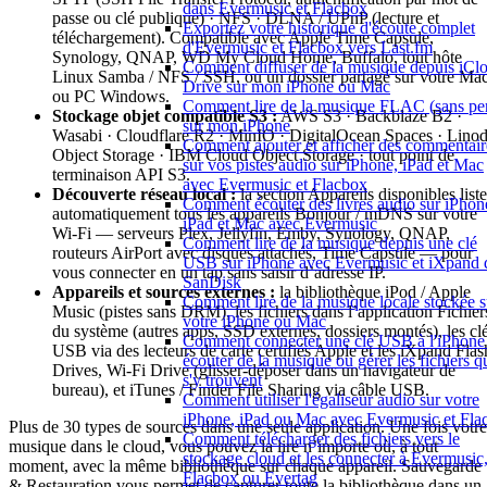
dans Evermusic et Flacbox
passe ou clé publique) · NFS · DLNA / UPnP (lecture et
Exportez votre historique d'écoute complet
téléchargement). Compatible avec Apple Time Capsule,
d'Evermusic et Flacbox vers Last.fm
Synology, QNAP, WD My Cloud Home, Buffalo, tout hôte
Comment diffuser de la musique depuis iCl
Linux Samba / NFS / SSH, ou un dossier partagé sur votre Ma
Drive sur mon iPhone ou Mac
ou PC Windows.
Comment lire de la musique FLAC (sans per
Stockage objet compatible S3 :
AWS S3 · Backblaze B2 ·
sur mon iPhone
Wasabi · Cloudflare R2 · MinIO · DigitalOcean Spaces · Lino
Comment ajouter et afficher des commentair
Object Storage · IBM Cloud Object Storage · tout point de
sur vos pistes audio sur iPhone, iPad et Mac
terminaison API S3.
avec Evermusic et Flacbox
Découverte réseau local :
la section Appareils disponibles liste
Comment écouter des livres audio sur iPhon
automatiquement tous les appareils Bonjour / mDNS sur votre
iPad et Mac avec Evermusic
Wi-Fi — serveurs Plex, Jellyfin, Emby, Synology, QNAP,
Comment lire de la musique depuis une clé
routeurs AirPort avec disques attachés, Time Capsule — pour
USB sur iPhone avec Evermusic et iXpand 
vous connecter en un tap sans saisir d’adresse IP.
SanDisk
Appareils et sources externes :
la bibliothèque iPod / Apple
Comment lire de la musique locale stockée s
Music (pistes sans DRM), les fichiers dans l’application Fichier
votre iPhone ou Mac
du système (autres apps, SSD externes, dossiers montés), les cl
Comment connecter une clé USB à l'iPhone 
USB via des lecteurs de carte certifiés Apple et les iXpand Flas
écouter de la musique ou gérer les fichiers q
Drives, Wi-Fi Drive (glisser-déposer dans un navigateur de
s'y trouvent
bureau), et iTunes / Finder File Sharing via câble USB.
Comment utiliser l'égaliseur audio sur votre
iPhone, iPad ou Mac avec Evermusic et Fla
Plus de 30 types de sources dans une seule application. Une fois votre
Comment télécharger des fichiers vers le
musique dans le cloud, vous pouvez la lire n’importe où, à tout
stockage cloud et les connecter à Evermusic
moment, avec la même bibliothèque sur chaque appareil. Sauvegarde
Flacbox ou Evertag
& Restauration vous permet de capturer toute la bibliothèque dans un