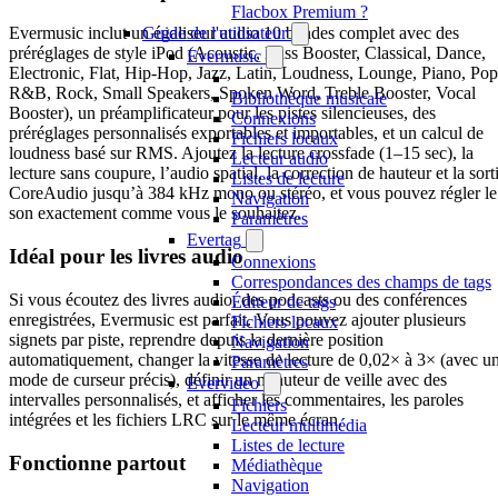
Flacbox Premium ?
Guide de l'utilisateur
Evermusic inclut un égaliseur audio 10 bandes complet avec des
préréglages de style iPod (Acoustic, Bass Booster, Classical, Dance,
Evermusic
Electronic, Flat, Hip-Hop, Jazz, Latin, Loudness, Lounge, Piano, Pop
R&B, Rock, Small Speakers, Spoken Word, Treble Booster, Vocal
Bibliothèque musicale
Booster), un préamplificateur pour les pistes silencieuses, des
Connexions
préréglages personnalisés exportables et importables, et un calcul de
Fichiers locaux
loudness basé sur RMS. Ajoutez la lecture crossfade (1–15 sec), la
Lecteur audio
lecture sans coupure, l’audio spatial, la correction de hauteur et la sort
Listes de lecture
CoreAudio jusqu’à 384 kHz mono ou stéréo, et vous pouvez régler le
Navigation
son exactement comme vous le souhaitez.
Paramètres
Evertag
Idéal pour les livres audio
Connexions
Correspondances des champs de tags
Si vous écoutez des livres audio, des podcasts ou des conférences
Éditeur de tags
enregistrées, Evermusic est parfait. Vous pouvez ajouter plusieurs
Fichiers locaux
signets par piste, reprendre depuis la dernière position
Navigation
automatiquement, changer la vitesse de lecture de 0,02× à 3× (avec u
Paramètres
mode de curseur précis), définir un minuteur de veille avec des
Evervideo
intervalles personnalisés, et afficher les commentaires, les paroles
Fichiers
intégrées et les fichiers LRC sur le même écran.
Lecteur multimédia
Listes de lecture
Fonctionne partout
Médiathèque
Navigation