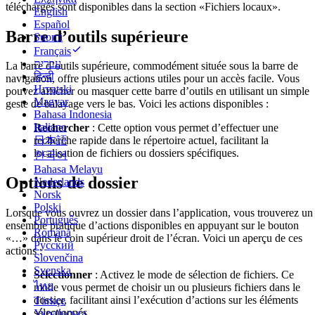
téléchargés sont disponibles dans la section «Fichiers locaux».
English
Español
Barre d’outils supérieure
Suomi
Français
עברית
La barre d’outils supérieure, commodément située sous la barre de
हिन्दी
navigation, offre plusieurs actions utiles pour un accès facile. Vous
Hrvatski
pouvez afficher ou masquer cette barre d’outils en utilisant un simple
Magyar
geste de balayage vers le bas. Voici les actions disponibles :
Bahasa Indonesia
Italiano
Rechercher
: Cette option vous permet d’effectuer une
日本語
recherche rapide dans le répertoire actuel, facilitant la
localisation de fichiers ou dossiers spécifiques.
한국어
Bahasa Melayu
Options de dossier
Nederlands
Norsk
Polski
Lorsque vous ouvrez un dossier dans l’application, vous trouverez un
Português
ensemble pratique d’actions disponibles en appuyant sur le bouton
Română
«…» dans le coin supérieur droit de l’écran. Voici un aperçu de ces
Русский
actions :
Slovenčina
Svenska
Sélectionner
: Activez le mode de sélection de fichiers. Ce
ไทย
mode vous permet de choisir un ou plusieurs fichiers dans le
dossier, facilitant ainsi l’exécution d’actions sur les éléments
Türkçe
sélectionnés.
Українська