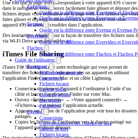
Une fois que la page web correspondant à votre appareil iOS s’ouvre
Evermusic
dans le navigateur, vous pouvez facilement faire glisser et déposer des
Quelle est la différence entre Evermusic et Flacbo
fichiers depuis votre ordinateur sur la page web. Les fichiers que vous
Quelle est la différence entre Evermusic et Everm
faites glisser et déposez commenceront à se transférer vers votre
Evertag
appareil iOS et seront accessibles dans l’application.
Quelle est la différence entre Evertag et Evertag 
Des instructions détaillées sur la façon de transférer des fichiers sans fi
Evervideo
via Wi-Fi Drive sont disponibles
ici
.
Quelle est la différence entre Evervideo et Everv
Flacbox
iTunes File Sharing
Quelle est la différence entre Flacbox et Flacbox 
Guide de l'utilisateur
Evermusic
iTunes File Sharing est une autre technologie qui vous permet de
transférer des fichiers d’un ordinateur vers un appareil en utilisant
Bibliothèque musicale
l’application Finder sur votre Mac et un câble Lightning.
Connexions
Fichiers locaux
Connectez simplement l’appareil à l’ordinateur à l’aide d’un
Lecteur audio
câble et lancez l’application Finder sur votre Mac.
Listes de lecture
Ouvrez «Emplacements» → «Votre appareil connecté» →
Navigation
«Fichiers» → et trouvez l’application actuelle.
Paramètres
Appuyez sur l’icône de l’application pour voir tous les dossiers
Evertag
partagés.
Connexions
Copiez les fichiers de l’ordinateur vers le dossier partagé sur
Correspondances des champs de tags
l’appareil par glisser-déposer.
Éditeur de tags
Fichiers locaux
Des instructions détaillées sur l’utilisation d’iTunes File Sharing sont