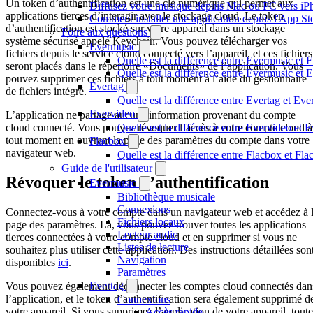
Un token d’authentification est une clé numérique qui permet aux
Diffusez votre musique depuis Mac ou PC vers i
applications tierces d’interagir avec le stockage cloud. Le token
Comment installer une application depuis l'App St
d’authentification est stocké sur votre appareil dans un stockage
Foire aux questions
système sécurisé appelé Keychain. Vous pouvez télécharger vos
Evermusic
fichiers depuis le service cloud connecté vers l’appareil, et ces fichiers
Quelle est la différence entre Evermusic et 
seront placés dans le répertoire «Documents» de l’application. Vous
Quelle est la différence entre Evermusic e
pouvez supprimer ces fichiers à tout moment à l’aide du gestionnaire
Evertag
de fichiers intégré.
Quelle est la différence entre Evertag et Ev
Evervideo
L’application ne partage aucune information provenant du compte
Quelle est la différence entre Evervideo et
cloud connecté. Vous pouvez révoquer l’accès à votre compte cloud à
tout moment en ouvrant la page des paramètres du compte dans votre
Flacbox
navigateur web.
Quelle est la différence entre Flacbox et F
Guide de l'utilisateur
Révoquer le token d’authentification
Evermusic
Bibliothèque musicale
Connexions
Connectez-vous à votre compte dans un navigateur web et accédez à 
Fichiers locaux
page des paramètres. Là, vous pouvez trouver toutes les applications
Lecteur audio
tierces connectées à votre compte cloud et en supprimer si vous ne
Listes de lecture
souhaitez plus utiliser cette application. Des instructions détaillées son
Navigation
disponibles
ici
.
Paramètres
Evertag
Vous pouvez également déconnecter les comptes cloud connectés dan
l’application, et le token d’authentification sera également supprimé d
Connexions
votre appareil. Si vous supprimez l’application de votre appareil, toute
Accès rapide