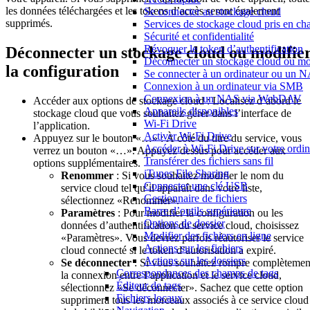
les données téléchargées et les tokens d’accès seront également
Se connecter au stockage cloud
supprimés.
Services de stockage cloud pris en ch
Sécurité et confidentialité
Révoquer le token d’authentification
Déconnecter un stockage cloud ou modifie
Déconnecter un stockage cloud ou mod
la configuration
Se connecter à un ordinateur ou un 
Connexion à un ordinateur via SMB
Connexion à un NAS via WebDAV
Accéder aux options de stockage cloud : Localisez d’abord le
Appareils disponibles
stockage cloud que vous souhaitez gérer dans l’interface de
Wi-Fi Drive
l’application.
Activer Wi-Fi Drive
Appuyez sur le bouton «…» : À côté du titre du service, vous
Accéder à Wi-Fi Drive sur votre ordin
verrez un bouton «…». Appuyez dessus pour accéder aux
Transférer des fichiers sans fil
options supplémentaires.
iTunes File Sharing
Renommer
: Si vous souhaitez modifier le nom du
Connecter une clé USB
service cloud tel qu’il apparaît dans votre liste,
Gestionnaire de fichiers
sélectionnez «Renommer».
Barre d’outils supérieure
Paramètres
: Pour modifier la configuration ou les
Options de dossier
données d’authentification du service cloud, choisissez
Modifier des fichiers en ligne
«Paramètres». Vous devrez parfois réautoriser le service
Actions sur les fichiers
cloud connecté si le token d’autorisation a expiré.
Actions sur les dossiers
Se déconnecter
: Si vous souhaitez rompre complètemen
Correspondances des champs de tags
la connexion entre l’application et le service cloud,
Éditeur de tags
sélectionnez «Se déconnecter». Sachez que cette option
Fichiers locaux
supprimera tous les morceaux associés à ce service cloud