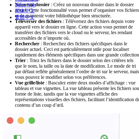
Nouveau dossier
: Créez un nouveau dossier dans le dossier
Tiếng Việt
actuel. Cette fonctionnalité vous permet d’organiser vos fichiers
简体中文
et de maintenir votre bibliothèque bien structurée.
繁體中文
Téléverser des fichiers
: Téléversez des fichiers depuis votre
appareil vers le dossier en ligne. Cette action vous permet de
transférer des fichiers vers le cloud ou le serveur, les rendant
accessibles de n’importe où.
Rechercher
: Recherchez des fichiers spécifiques dans le
dossier actuel. Ceci est particulièrement utile pour localiser
rapidement des éléments spécifiques dans une grande collection
Trier
: Triez les fichiers dans le dossier selon des critères tels
que le nom, la taille ou la date de modification. Le mode de tri
par défaut reflète généralement l’ordre de tri sur le serveur, mais
vous pouvez le modifier selon vos préférences.
Vue grille/liste
: Basculez entre deux modes d’affichage : vue
tableau et vue vignettes. La vue tableau présente les fichiers so
forme de liste, tandis que la vue vignettes affiche des
représentations visuelles des fichiers, facilitant l’identification d
contenu d’un coup d’œil.