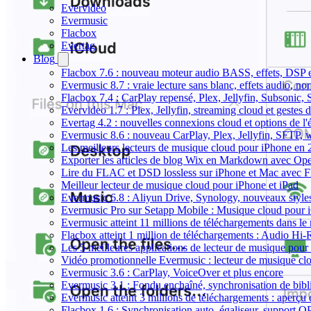
Evervideo
Evermusic
Flacbox
Evertag
Blog
Flacbox 7.6 : nouveau moteur audio BASS, effets, DSP et
Evermusic 8.7 : vraie lecture sans blanc, effets audio, no
Flacbox 7.4 : CarPlay repensé, Plex, Jellyfin, Subsonic,
Evervideo 1.7 : Plex, Jellyfin, streaming cloud et gestes d
Evertag 4.2 : nouvelles connexions cloud et options de l'é
Evermusic 8.6 : nouveau CarPlay, Plex, Jellyfin, SFTP, 
Les meilleurs lecteurs de musique cloud pour iPhone en
Exporter les articles de blog Wix en Markdown avec Op
Lire du FLAC et DSD lossless sur iPhone et Mac avec 
Meilleur lecteur de musique cloud pour iPhone et iPad
Evermusic 6.8 : Aliyun Drive, Synology, nouveaux styles
Evermusic Pro sur Setapp Mobile : Musique cloud pour 
Evermusic atteint 11 millions de téléchargements dans l
Flacbox atteint 1 million de téléchargements : Audio Hi-
Les 5 meilleures applications de lecteur de musique pou
Vidéo promotionnelle Evermusic : lecteur de musique cl
Evermusic 3.6 : CarPlay, VoiceOver et plus encore
Evermusic 3.1 : Fondu enchaîné, synchronisation de bibl
Evermusic atteint 3 millions de téléchargements : aperçu 
Flacbox 1.6 : Synchronisation auto, égaliseur, support 