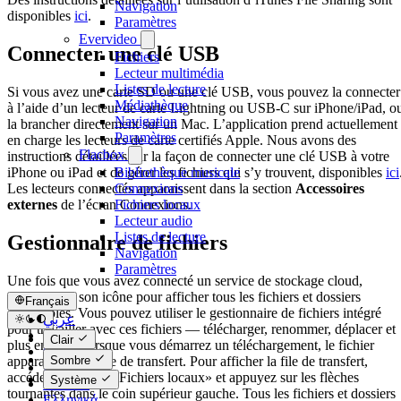
Navigation
disponibles
ici
.
Paramètres
Evervideo
Connecter une clé USB
Fichiers
Lecteur multimédia
Listes de lecture
Si vous avez une carte SD ou une clé USB, vous pouvez la connecter
Médiathèque
à l’aide d’un lecteur de carte Lightning ou USB-C sur iPhone/iPad, o
Navigation
la brancher directement sur un Mac. L’application prend actuellement
Paramètres
en charge les lecteurs de carte certifiés Apple. Nous avons des
Flacbox
instructions détaillées sur la façon de connecter une clé USB à votre
iPhone ou iPad et de gérer les fichiers qui s’y trouvent, disponibles
ici
Bibliothèque musicale
Les lecteurs connectés apparaissent dans la section
Accessoires
Connexions
externes
de l’écran Connexions.
Fichiers locaux
Lecteur audio
Listes de lecture
Gestionnaire de fichiers
Navigation
Paramètres
Une fois que vous avez connecté un service de stockage cloud,
appuyez sur son icône pour afficher tous les fichiers et dossiers
Français
disponibles. Vous pouvez utiliser le gestionnaire de fichiers intégré
عربي
pour travailler avec ces fichiers — télécharger, renommer, déplacer et
Català
Clair
plus encore. Lorsque vous démarrez un téléchargement, le fichier
Čeština
apparaît dans la file de transfert. Pour afficher la file de transfert,
Sombre
Dansk
accédez à l’onglet «Fichiers locaux» et appuyez sur les flèches
Système
Deutsch
tournantes dans le coin supérieur gauche. Tous les fichiers et dossiers
Ελληνικά