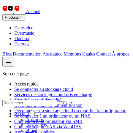
Accueil
Produits
Evervideo
Evermusic
Flacbox
Evertag
Blog
Documentation
Assistance
Mentions légales
Contact
À propos
Sur cette page
Accès rapide
Se connecter au stockage cloud
Services de stockage cloud pris en charge
Sécurité et confidentialité
CTRL K
Révoquer le token d’authentification
Déconnecter un stockage cloud ou modifier la configuration
Accueil
Se connecter à un ordinateur ou un NAS
À propos
Connexion à un ordinateur via SMB
Assistance
Connexion à un NAS via WebDAV
Blog
Appareils disponibles