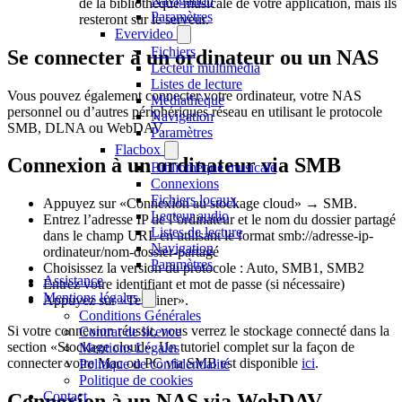
Navigation
de la bibliothèque musicale de votre application, mais ils
Paramètres
resteront sur le serveur.
Evervideo
Fichiers
Se connecter à un ordinateur ou un NAS
Lecteur multimédia
Listes de lecture
Vous pouvez également connecter votre ordinateur, votre NAS
Médiathèque
personnel ou d’autres périphériques réseau en utilisant le protocole
Navigation
SMB, DLNA ou WebDAV.
Paramètres
Flacbox
Connexion à un ordinateur via SMB
Bibliothèque musicale
Connexions
Fichiers locaux
Appuyez sur «Connexion au stockage cloud» → SMB.
Lecteur audio
Entrez l’adresse IP de l’ordinateur et le nom du dossier partagé
Listes de lecture
dans le champ URL en utilisant le format smb://adresse-ip-
Navigation
ordinateur/nom-dossier-partagé
Paramètres
Choisissez la version du protocole : Auto, SMB1, SMB2
Assistance
Entrez votre identifiant et mot de passe (si nécessaire)
Mentions légales
Appuyez sur «Terminer».
Conditions Générales
Si votre connexion réussit, vous verrez le stockage connecté dans la
Contrat de licence
section «Stockage cloud». Un tutoriel complet sur la façon de
Mentions Légales
connecter votre Mac ou PC via SMB est disponible
ici
.
Politique de confidentialité
Politique de cookies
Contact
Connexion à un NAS via WebDAV