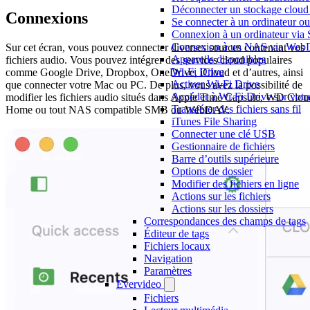
Déconnecter un stockage cloud 
Connexions
Se connecter à un ordinateur 
Connexion à un ordinateur vi
Connexion à un NAS via We
Sur cet écran, vous pouvez connecter diverses sources contenant vos
Appareils disponibles
fichiers audio. Vous pouvez intégrer des services cloud populaires
Wi-Fi Drive
comme Google Drive, Dropbox, OneDrive, iCloud et d’autres, ainsi
Activer Wi-Fi Drive
que connecter votre Mac ou PC. De plus, vous avez la possibilité de
Accéder à Wi-Fi Drive sur votr
modifier les fichiers audio situés dans Apple Time Capsule, WD Clou
Transférer des fichiers sans fil
Home ou tout NAS compatible SMB ou WebDAV.
iTunes File Sharing
Connecter une clé USB
Gestionnaire de fichiers
Barre d’outils supérieure
Options de dossier
Modifier des fichiers en ligne
Actions sur les fichiers
Actions sur les dossiers
Correspondances des champs de tags
Éditeur de tags
Fichiers locaux
Navigation
Paramètres
Evervideo
Fichiers