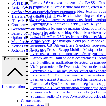
Flacbox 7.6 : nouveau moteur audio BASS, effets, 
Wi-Fi Drive
Evermusic 8.7 : vraie lecture sans blanc, effets au
Activer Wi-Fi Drive
Flacbox 7.4 : CarPlay repensé, Plex, Jellyfin, Sub
Accéder à Wi-Fi Drive sur votre ordinateur
Evervideo 1.7 : Plex, Jellyfin, streaming cloud et g
Transférer des fichiers sans fil
Evertag 4.2 : nouvelles connexions cloud et options
iTunes File Sharing
Evermusic 8.6 : nouveau CarPlay, Plex, Jellyfin, 
Connecter une clé USB
Les meilleurs lecteurs de musique cloud pour iPh
Gestionnaire de fichiers
Exporter les articles de blog Wix en Markdown a
Barre d’outils supérieure
Lire du FLAC et DSD lossless sur iPhone et Mac 
Options de dossier
Meilleur lecteur de musique cloud pour iPhone et 
Modifier des fichiers en ligne
Evermusic 6.8 : Aliyun Drive, Synology, nouveaux 
Actions sur les fichiers
Evermusic Pro sur Setapp Mobile : Musique cloud
Actions sur les dossiers
Evermusic atteint 11 millions de téléchargements 
Flacbox atteint 1 million de téléchargements : Aud
Revenir en haut
Les 5 meilleures applications de lecteur de musiq
Vidéo promotionnelle Evermusic : lecteur de musi
Evermusic 3.6 : CarPlay, VoiceOver et plus encore
Evermusic 3.1 : Fondu enchaîné, synchronisation d
Evermusic atteint 3 millions de téléchargements : a
Flacbox 1.6 : Synchronisation auto, égaliseur, su
Documentation
Evermusic 2.3 : Synchronisation automatique, posit
Streamer de la musique depuis le stockage cloud 
Streaming audio iOS avec AVAssetResourceLoade
Contactez-nous
Documentation