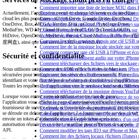
Comment exporter une collection de pistes en M
Comment importer une liste de lecture M3U dans 
Actuellement, l’application prend en charge les services de stockage
Exportez votre historique d'écoute complet d'Ever
cloud les plus populaires : iCloud Drive, Google Drive, Dropbox,
Comment diffuser de la musique depuis iCloud D
OneDrive, Box, MEGA, Yandex.Disk, pCloud, Synology Drive,
Comment lire de la musique FLAC (sans perte) s
MediaFire, WD My Cloud Home, InfiniCLOUD (TeraCLOUD),
Comment ajouter et afficher des commentaires sur 
Comment écouter des livres audio sur iPhone, iPa
HiDrive, OpenDrive, MyDrive, Put.io, Cloud Mail.ru, Baidu Pan (百
Comment lire de la musique depuis une clé USB s
度网盘), ainsi que tout serveur SMB ou WebDAV.
Comment lire de la musique locale stockée sur vo
Comment connecter une clé USB à l'iPhone et écoute
Sécurité et confidentialité
Comment utiliser l'égaliseur audio sur votre iPho
Comment télécharger des fichiers vers le stockage
Comment transférer des fichiers de Mac vers iPho
Nous utilisons uniquement des SDK officiels et des connexions
Comment transférer des fichiers sans fil d'un ordi
sécurisées pour interagir avec les services cloud connectés. Votre
Transférer des fichiers de l'ordinateur vers l'iPhon
identifiant et votre mot de passe ne sont pas accessibles à l’application
Comment connecter le stockage interne du Blues
Toutes les requêtes de l’application vers le service cloud sont chiffrées
Comment télécharger de la musique depuis YouTube
Lorsque vous entrez votre identifiant et votre mot de passe,
Comment déconnecter une application tierce de v
l’application vous affiche la page d’autorisation officielle fournie par l
Comment enregistrer une vidéo tout en écoutant d
fournisseur de service cloud, et l’ensemble du processus d’autorisatio
Comment activer le serveur multimédia DLNA sou
se déroule en dehors de l’application. Le fournisseur de service cloud
Comment lire de la musique sur iPhone depuis
envoie un token d’authentification à l’application après une
Comment transférer des fichiers musicaux d'un or
autorisation réussie, et ce token est utilisé pour effectuer des appels
Écouter de la musique depuis Dropbox sur votre 
API.
Comment modifier les tags ID3 sur iPhone et Mac
Comment lire des fichiers locaux (fichiers iTunes)