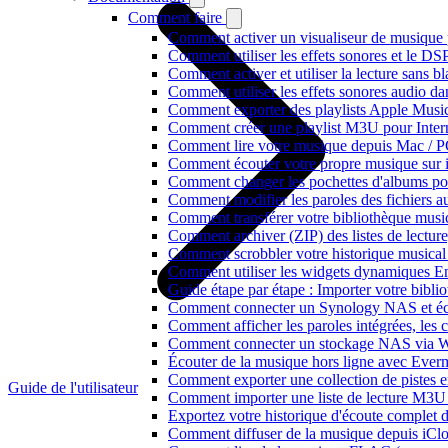
Comment faire
Comment activer un visualiseur de musique p
Comment utiliser les effets sonores et le D
Comment activer et utiliser la lecture sans 
Comment utiliser les effets sonores audio da
Comment exporter des playlists Apple Music
Comment créer une playlist M3U pour Inter
Comment lire votre musique depuis Mac / 
Comment écouter votre propre musique sur 
Comment changer les pochettes d'albums pour 
Comment modifier les paroles des fichiers
Comment transférer votre bibliothèque music
Comment archiver (ZIP) des listes de lecture,
Comment scrobbler votre historique musical
Comment utiliser les widgets dynamiques En
Guide étape par étape : Importer votre bibl
Comment connecter un Synology NAS et éco
Comment afficher les paroles intégrées, les
Comment connecter un stockage NAS via We
Écouter de la musique hors ligne avec Evermu
Comment exporter une collection de piste
Guide de l'utilisateur
Comment importer une liste de lecture M3U
Exportez votre historique d'écoute complet 
Comment diffuser de la musique depuis iC