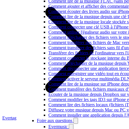
Comment lire de la musique FLAC (sans per
Comment ajouter et afficher des commentaire
Comment écouter des livres audio sur iPhon
Comment lire de la musique depuis une clé
Comment lire de la musique locale stockée 
Comment connecter une clé USB à l'iPhone et
Comment utiliser l'égaliseur audio sur votr
Comment télécharger des fichiers vers le st
Comment transférer des fichiers de Mac ver
Comment transférer des fichiers sans fil d'
Transférer des fichiers de l'ordinateur vers 
Comment connecter le stockage interne du
Comment télécharger de la musique depuis Y
Comment déconnecter une application tierc
Comment enregistrer une vidéo tout en écou
Comment activer le serveur multimédia DLN
Comment lire de la musique sur iPhone d
Comment transférer des fichiers musicaux d
Écouter de la musique depuis Dropbox sur 
Comment modifier les tags ID3 sur iPhone 
Comment lire des fichiers locaux (fichiers 
Diffusez votre musique depuis Mac ou PC 
Comment installer une application depuis l'
Evertag
Foire aux questions
Evermusic