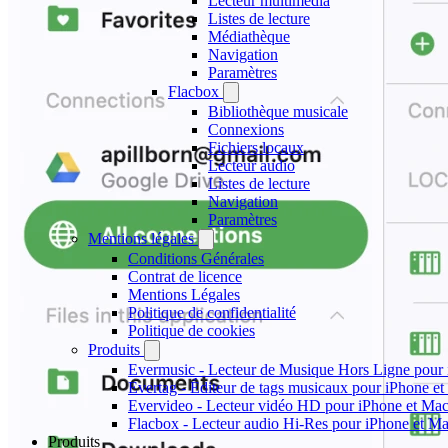
Lecteur multimédia
Listes de lecture
Médiathèque
Navigation
Paramètres
Flacbox
Bibliothèque musicale
Connexions
Fichiers locaux
Lecteur audio
Listes de lecture
Navigation
Paramètres
Mentions légales
Conditions Générales
Contrat de licence
Mentions Légales
Politique de confidentialité
Politique de cookies
Produits
Evermusic - Lecteur de Musique Hors Ligne pour
Evertag - Éditeur de tags musicaux pour iPhone e
Evervideo - Lecteur vidéo HD pour iPhone et Ma
Flacbox - Lecteur audio Hi-Res pour iPhone et M
Produits