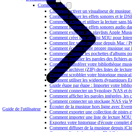
Comment faire
Comment activer un visualiseur de musique p
Comment utiliser les effets sonores et le D
Comment activer et utiliser la lecture sans 
Comment utiliser les effets sonores audio da
Comment exporter des playlists Apple Music
Comment créer une playlist M3U pour Inter
Comment lire votre musique depuis Mac / 
Comment écouter votre propre musique sur 
Comment changer les pochettes d'albums pour 
Comment modifier les paroles des fichiers
Comment transférer votre bibliothèque music
Comment archiver (ZIP) des listes de lecture,
Comment scrobbler votre historique musical
Comment utiliser les widgets dynamiques En
Guide étape par étape : Importer votre bibl
Comment connecter un Synology NAS et éco
Comment afficher les paroles intégrées, les
Comment connecter un stockage NAS via We
Écouter de la musique hors ligne avec Evermu
Guide de l'utilisateur
Comment exporter une collection de piste
Comment importer une liste de lecture M3U
Exportez votre historique d'écoute complet 
Comment diffuser de la musique depuis iC