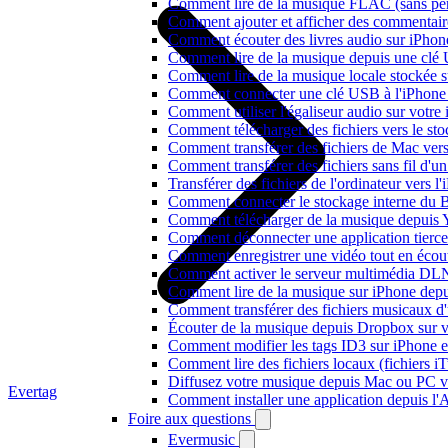
Comment lire de la musique FLAC (sans per
Comment ajouter et afficher des commentaire
Comment écouter des livres audio sur iPhon
Comment lire de la musique depuis une clé
Comment lire de la musique locale stockée 
Comment connecter une clé USB à l'iPhone et
Comment utiliser l'égaliseur audio sur votr
Comment télécharger des fichiers vers le st
Comment transférer des fichiers de Mac ver
Comment transférer des fichiers sans fil d'
Transférer des fichiers de l'ordinateur vers 
Comment connecter le stockage interne du
Comment télécharger de la musique depuis Y
Comment déconnecter une application tierc
Comment enregistrer une vidéo tout en écou
Comment activer le serveur multimédia DLN
Comment lire de la musique sur iPhone d
Comment transférer des fichiers musicaux d
Écouter de la musique depuis Dropbox sur 
Comment modifier les tags ID3 sur iPhone 
Comment lire des fichiers locaux (fichiers 
Diffusez votre musique depuis Mac ou PC 
Evertag
Comment installer une application depuis l'
Foire aux questions
Evermusic