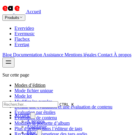
Accueil
Produits
Evervideo
Evermusic
Flacbox
Evertag
Blog
Documentation
Assistance
Mentions légales
Contact
À propos
Sur cette page
Modes d’édition
Mode fichier unique
Mode lot
Modifier les paroles
CTRL K
Définir une évaluation et une évaluation de contenu
Évaluation par étoiles
Accueil
Évaluation de contenu
À propos
Modifier la pochette d’album
Assistance
Plus d’actions dans l’éditeur de tags
Blog
Recherche automatique des tags audio