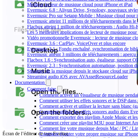
Meilleur lecteur de musique cloud pour iPhone et iPad
Evermusic 6.8 : Aliyun Drive, Synology, nouveaux styles
Evermusic Pro sur Setapp Mobile : Musique cloud pour 
Evermusic atteint 11 millions de téléchargements dans l
Flacbox atteint 1 million de téléchargements : Audio Hi-
Les 5 meilleures applications de lecteur de musique pou
Vidéo promotionnelle Evermusic : lecteur de musique cl
Evermusic 3.6 : CarPlay, VoiceOver et plus encore
Evermusic 3.1 : Fondu enchaîné, synchronisation de bibl
Evermusic atteint 3 millions de téléchargements : aperçu 
Flacbox 1.6 : Synchronisation auto, égaliseur, support 
Evermusic 2.3 : Synchronisation automatique, position de 
Streamer de la musique depuis le stockage cloud sur iP
Streaming audio iOS avec AVAssetResourceLoader
Documentation
Comment faire
Comment activer un visualiseur de musique pendant
Comment utiliser les effets sonores et le DSP dan
Comment activer et utiliser la lecture sans blanc (
Comment utiliser les effets sonores audio dans Eve
Comment exporter des playlists Apple Music et les
Comment créer une playlist M3U pour Internet Ar
Comment lire votre musique depuis Mac / PC / L
Écran de l’éditeur de tags Evertag
Comment écouter votre propre musique sur iPhon