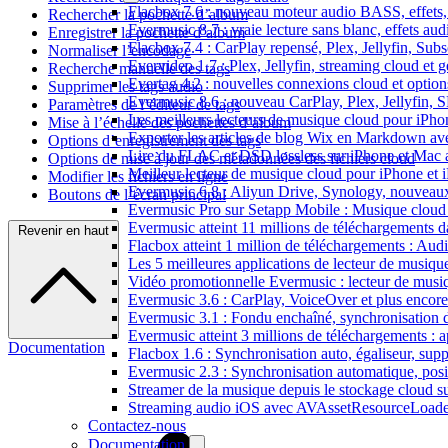
Flacbox 7.6 : nouveau moteur audio BASS, effets, 
Rechercher la pochette d’album
Evermusic 8.7 : vraie lecture sans blanc, effets au
Enregistrer la pochette d’album
Flacbox 7.4 : CarPlay repensé, Plex, Jellyfin, Sub
Normaliser l’encodage
Evervideo 1.7 : Plex, Jellyfin, streaming cloud et g
Recherche manuelle des tags
Evertag 4.2 : nouvelles connexions cloud et options
Supprimer les tags audio
Evermusic 8.6 : nouveau CarPlay, Plex, Jellyfin, 
Paramètres de l’éditeur de tags
Les meilleurs lecteurs de musique cloud pour iPh
Mise à l’échelle des pochettes d’album
Exporter les articles de blog Wix en Markdown a
Options d’enregistrement des tags
Lire du FLAC et DSD lossless sur iPhone et Mac 
Options de mise à jour des métadonnées des fichiers cloud
Meilleur lecteur de musique cloud pour iPhone et 
Modifier les fichiers en ligne
Evermusic 6.8 : Aliyun Drive, Synology, nouveaux 
Boutons de l’écran principal
Evermusic Pro sur Setapp Mobile : Musique cloud
Evermusic atteint 11 millions de téléchargements 
Revenir en haut
Flacbox atteint 1 million de téléchargements : Aud
Les 5 meilleures applications de lecteur de musiq
Vidéo promotionnelle Evermusic : lecteur de musi
Evermusic 3.6 : CarPlay, VoiceOver et plus encore
Evermusic 3.1 : Fondu enchaîné, synchronisation d
Evermusic atteint 3 millions de téléchargements : a
Documentation
Flacbox 1.6 : Synchronisation auto, égaliseur, su
Evermusic 2.3 : Synchronisation automatique, posit
Streamer de la musique depuis le stockage cloud 
Streaming audio iOS avec AVAssetResourceLoade
Contactez-nous
Documentation