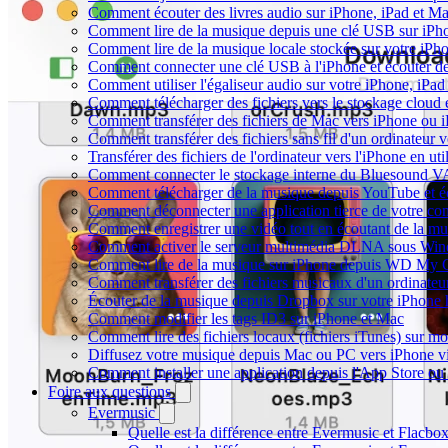
Comment écouter des livres audio sur iPhone, iPad et M
Comment lire de la musique depuis une clé USB sur iP
Comment lire de la musique locale stockée sur votre iP
Comment connecter une clé USB à l'iPhone et écouter de l
Comment utiliser l'égaliseur audio sur votre iPhone, iP
Comment télécharger des fichiers vers le stockage cloud 
Comment transférer des fichiers de Mac vers iPhone ou 
Comment transférer des fichiers sans fil d'un ordinateur
Transférer des fichiers de l'ordinateur vers l'iPhone en ut
Comment connecter le stockage interne du Bluesound V
Comment télécharger de la musique depuis YouTube et éc
Comment déconnecter une application tierce de votre c
Comment enregistrer une vidéo tout en écoutant de la mu
Comment activer le serveur multimédia DLNA sous Wind
Comment lire de la musique sur iPhone depuis WD My
Comment transférer des fichiers musicaux d'un ordinateu
Écouter de la musique depuis Dropbox sur votre iPhone
Comment modifier les tags ID3 sur iPhone et Mac
Comment lire des fichiers locaux (fichiers iTunes) sur m
Diffusez votre musique depuis Mac ou PC vers iPhone 
Comment installer une application depuis l'App Store ou 
Foire aux questions
Evermusic
Quelle est la différence entre Evermusic et Flacbo