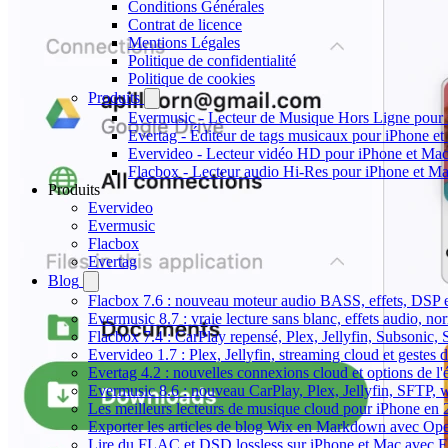
Conditions Générales
Contrat de licence
Mentions Légales
Politique de confidentialité
Politique de cookies
Produits
Evermusic - Lecteur de Musique Hors Ligne pour
Evertag - Éditeur de tags musicaux pour iPhone e
Evervideo - Lecteur vidéo HD pour iPhone et Ma
Flacbox - Lecteur audio Hi-Res pour iPhone et M
Produits
Evervideo
Evermusic
Flacbox
Evertag
Blog
Flacbox 7.6 : nouveau moteur audio BASS, effets, DSP et
Evermusic 8.7 : vraie lecture sans blanc, effets audio, no
Flacbox 7.4 : CarPlay repensé, Plex, Jellyfin, Subsonic,
Evervideo 1.7 : Plex, Jellyfin, streaming cloud et gestes d
Evertag 4.2 : nouvelles connexions cloud et options de l'é
Evermusic 8.6 : nouveau CarPlay, Plex, Jellyfin, SFTP, 
Les meilleurs lecteurs de musique cloud pour iPhone en
Exporter les articles de blog Wix en Markdown avec Op
Lire du FLAC et DSD lossless sur iPhone et Mac avec 