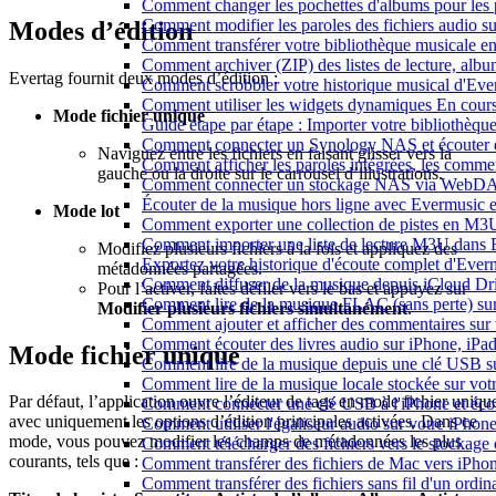
Comment changer les pochettes d'albums pour les pis
Comment modifier les paroles des fichiers audio
Modes d’édition
Comment transférer votre bibliothèque musicale ent
Comment archiver (ZIP) des listes de lecture, album
Evertag fournit deux modes d’édition :
Comment scrobbler votre historique musical d'Eve
Comment utiliser les widgets dynamiques En cours
Mode fichier unique
Guide étape par étape : Importer votre bibliothèq
Comment connecter un Synology NAS et écouter d
Naviguez entre les fichiers en faisant glisser vers la
Comment afficher les paroles intégrées, les comme
gauche ou la droite sur le carrousel d’illustrations.
Comment connecter un stockage NAS via WebDAV 
Écouter de la musique hors ligne avec Evermusic et
Mode lot
Comment exporter une collection de pistes en M
Comment importer une liste de lecture M3U dans 
Modifiez plusieurs fichiers à la fois et appliquez des
Exportez votre historique d'écoute complet d'Ever
métadonnées partagées.
Comment diffuser de la musique depuis iCloud D
Pour l’activer, faites défiler vers le bas et appuyez sur
Comment lire de la musique FLAC (sans perte) s
Modifier plusieurs fichiers simultanément
.
Comment ajouter et afficher des commentaires sur 
Comment écouter des livres audio sur iPhone, iPa
Mode fichier unique
Comment lire de la musique depuis une clé USB s
Comment lire de la musique locale stockée sur vo
Par défaut, l’application ouvre l’éditeur de tags en mode fichier uniqu
Comment connecter une clé USB à l'iPhone et écoute
avec uniquement les options d’édition principales activées. Dans ce
Comment utiliser l'égaliseur audio sur votre iPho
mode, vous pouvez modifier les champs de métadonnées les plus
Comment télécharger des fichiers vers le stockage
courants, tels que :
Comment transférer des fichiers de Mac vers iPho
Comment transférer des fichiers sans fil d'un ordi