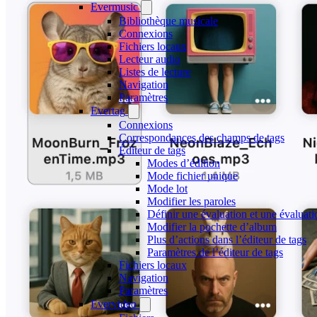
Evermusic
Bibliothèque musicale
Connexions
Fichiers locaux
Lecteur audio
Listes de lecture
Navigation
Paramètres
Evertag
Connexions
Correspondances des champs de tags
Éditeur de tags
Modes d’édition
Mode fichier unique
Mode lot
Modifier les paroles
Définir une évaluation et une évaluat
Modifier la pochette d’album
Plus d’actions dans l’éditeur de tags
Paramètres de l’éditeur de tags
Fichiers locaux
Navigation
Paramètres
Evervideo