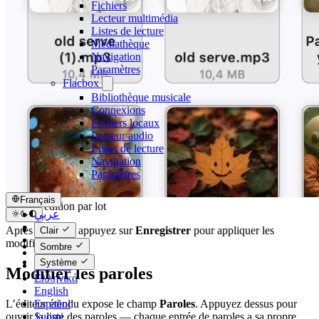
Fichiers
Lecteur multimédia
Listes de lecture
Médiathèque
Navigation
Paramètres
Flacbox
Bibliothèque musicale
Connexions
Fichiers locaux
Lecteur audio
Listes de lecture
Navigation
Paramètres
Français
Mode d’édition par lot
عربي
Català
Après l’édition, appuyez sur
Enregistrer
pour appliquer les
Clair
Čeština
modifications.
Sombre
Dansk
Système
Deutsch
Modifier les paroles
Ελληνικά
English
Español
L’éditeur étendu expose le champ
Paroles
. Appuyez dessus pour
Suomi
ouvrir la liste des paroles — chaque entrée de paroles a sa propre