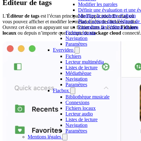
Éditeur de tags
Modifier les paroles
Définir une évaluation et une é
Modifier la pochette d’album
L’
Éditeur de tags
est l’écran principal de l’application Evertag où
Plus d’actions dans l’éditeur de
vous pouvez afficher et modifier les métadonnées des fichiers audio.
Paramètres de l’éditeur de tags
Ouvrez cet écran en appuyant sur un fichier dans la section
Fichiers
Fichiers locaux
locaux
ou depuis n’importe quel compte de
stockage cloud
connecté
Navigation
Paramètres
Evervideo
Fichiers
Lecteur multimédia
Listes de lecture
Médiathèque
Navigation
Paramètres
Flacbox
Bibliothèque musicale
Connexions
Fichiers locaux
Lecteur audio
Listes de lecture
Navigation
Paramètres
Mentions légales