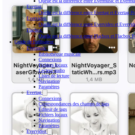
Quelle est la différence entre Evermusic et Everm
Evertag
Quelle est la différence entre Evertag et Evertag 
Evervideo
Quelle est la différence entre Evervideo et Everv
Flacbox
Quelle est la différence entre Flacbox et Flacbox 
Guide de l'utilisateur
Evermusic
Bibliothèque musicale
Connexions
Fichiers locaux
Lecteur audio
Listes de lecture
Navigation
Paramètres
Evertag
Connexions
Correspondances des champs de tags
Éditeur de tags
Fichiers locaux
Navigation
Paramètres
Evervideo