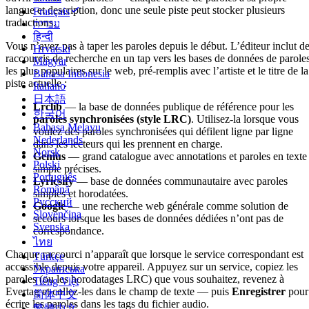
langue et description, donc une seule piste peut stocker plusieurs
Français
traductions.
עברית
हिन्दी
Vous n’avez pas à taper les paroles depuis le début. L’éditeur inclut d
Hrvatski
raccourcis de recherche en un tap vers les bases de données de parole
Magyar
les plus populaires sur le web, pré-remplis avec l’artiste et le titre de la
Bahasa Indonesia
piste actuelle :
Italiano
日本語
Lrclib
— la base de données publique de référence pour les
한국어
paroles synchronisées (style LRC)
. Utilisez-la lorsque vous
Bahasa Melayu
voulez des paroles synchronisées qui défilent ligne par ligne
Nederlands
dans les lecteurs qui les prennent en charge.
Norsk
Genius
— grand catalogue avec annotations et paroles en texte
Polski
simple précises.
Português
Lyricsify
— base de données communautaire avec paroles
Română
simples et horodatées.
Русский
Google
— une recherche web générale comme solution de
Slovenčina
secours lorsque les bases de données dédiées n’ont pas de
Svenska
correspondance.
ไทย
Chaque raccourci n’apparaît que lorsque le service correspondant est
Türkçe
accessible depuis votre appareil. Appuyez sur un service, copiez les
Українська
paroles (ou les horodatages LRC) que vous souhaitez, revenez à
Tiếng Việt
Evertag et collez-les dans le champ de texte — puis
Enregistrer
pour
简体中文
écrire les paroles dans les tags du fichier audio.
繁體中文