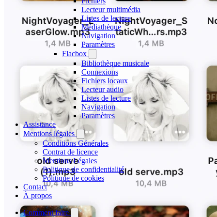
Fichiers
Lecteur multimédia
Listes de lecture
Médiathèque
Navigation
Paramètres
Flacbox
Bibliothèque musicale
Connexions
Fichiers locaux
Lecteur audio
Listes de lecture
Navigation
Paramètres
Assistance
Mentions légales
Conditions Générales
Contrat de licence
Mentions Légales
Politique de confidentialité
Politique de cookies
Contact
À propos
Comment faire