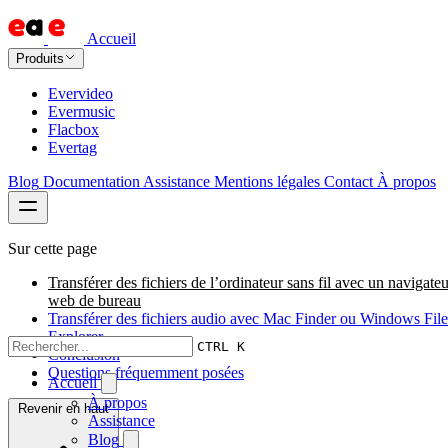
Accueil
Produits
Evervideo
Evermusic
Flacbox
Evertag
Blog
Documentation
Assistance
Mentions légales
Contact
À propos
Sur cette page
Transférer des fichiers de l’ordinateur sans fil avec un navigateu
web de bureau
Transférer des fichiers audio avec Mac Finder ou Windows File
Explorer
CTRL K
Conclusion
Questions fréquemment posées
Accueil
À propos
Revenir en haut
Assistance
Blog