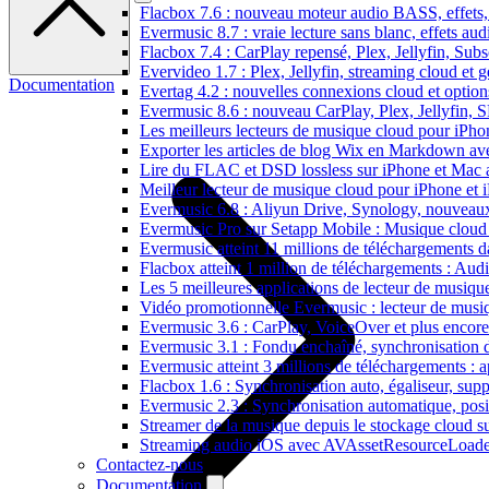
Flacbox 7.6 : nouveau moteur audio BASS, effets, 
Evermusic 8.7 : vraie lecture sans blanc, effets au
Flacbox 7.4 : CarPlay repensé, Plex, Jellyfin, Sub
Evervideo 1.7 : Plex, Jellyfin, streaming cloud et g
Documentation
Evertag 4.2 : nouvelles connexions cloud et options
Evermusic 8.6 : nouveau CarPlay, Plex, Jellyfin, 
Les meilleurs lecteurs de musique cloud pour iPh
Exporter les articles de blog Wix en Markdown a
Lire du FLAC et DSD lossless sur iPhone et Mac 
Meilleur lecteur de musique cloud pour iPhone et 
Evermusic 6.8 : Aliyun Drive, Synology, nouveaux 
Evermusic Pro sur Setapp Mobile : Musique cloud
Evermusic atteint 11 millions de téléchargements 
Flacbox atteint 1 million de téléchargements : Aud
Les 5 meilleures applications de lecteur de musiq
Vidéo promotionnelle Evermusic : lecteur de musi
Evermusic 3.6 : CarPlay, VoiceOver et plus encore
Evermusic 3.1 : Fondu enchaîné, synchronisation d
Evermusic atteint 3 millions de téléchargements : a
Flacbox 1.6 : Synchronisation auto, égaliseur, su
Evermusic 2.3 : Synchronisation automatique, posit
Streamer de la musique depuis le stockage cloud 
Streaming audio iOS avec AVAssetResourceLoade
Contactez-nous
Documentation