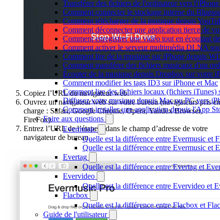
Transférer des fichiers de l'ordinateur vers l'iPhon
Comment connecter le stockage interne du Blues
Comment télécharger de la musique depuis YouTube
Comment déconnecter une application tierce de v
Comment enregistrer une vidéo tout en écoutant d
Comment activer le serveur multimédia DLNA sou
Comment lire de la musique sur iPhone depuis
Comment transférer des fichiers musicaux d'un or
Écouter de la musique depuis Dropbox sur votre 
Comment modifier les tags ID3 sur iPhone et Mac
Comment lire des fichiers locaux (fichiers iTunes)
Copiez l’URL du navigateur web.
Diffusez votre musique depuis Mac ou PC vers i
Ouvrez un navigateur web sur votre bureau (navigateurs pris e
Comment installer une application depuis l'App St
charge : Safari, Google Chrome, Opera, Yandex Browser,
Foire aux questions
FireFox).
Entrez l’URL de l’étape 5 dans le champ d’adresse de votre
Evermusic
navigateur de bureau.
Quelle est la différence entre Evermusic et 
Quelle est la différence entre Evermusic e
Evertag
Quelle est la différence entre Evertag et Ev
Evervideo
Quelle est la différence entre Evervideo et
Flacbox
Quelle est la différence entre Flacbox et F
Guide de l'utilisateur