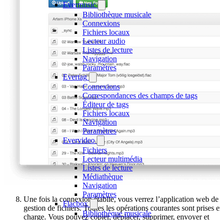
Evermusic
Bibliothèque musicale
Connexions
Fichiers locaux
Lecteur audio
Listes de lecture
Navigation
Paramètres
Evertag
Connexions
Correspondances des champs de tags
Éditeur de tags
Fichiers locaux
Navigation
Paramètres
Evervideo
Fichiers
Lecteur multimédia
Listes de lecture
Médiathèque
Navigation
Paramètres
Une fois la connexion établie, vous verrez l’application web de
Flacbox
gestion de fichiers. Toutes les opérations courantes sont prises 
Bibliothèque musicale
charge. Vous pouvez copier, déplacer, supprimer, envoyer et