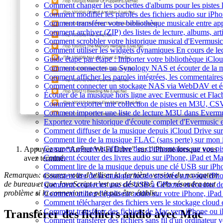
Comment changer les pochettes d'albums pour les pistes lo
Comment modifier les paroles des fichiers audio sur i
Comment transférer votre bibliothèque musicale entre app
Comment archiver (ZIP) des listes de lecture, albums, arti
Comment scrobbler votre historique musical d'Evermusic
Comment utiliser les widgets dynamiques En cours de le
Guide étape par étape : Importer votre bibliothèque iCl
Comment connecter un Synology NAS et écouter de la m
Comment afficher les paroles intégrées, les commentaire
Comment connecter un stockage NAS via WebDAV et éco
Écouter de la musique hors ligne avec Evermusic et Flacb
Comment exporter une collection de pistes en M3U, CS
Comment importer une liste de lecture M3U dans Evermu
Exportez votre historique d'écoute complet d'Evermusic 
Comment diffuser de la musique depuis iCloud Drive s
Comment lire de la musique FLAC (sans perte) sur mon
Comment ajouter et afficher des commentaires sur vos pi
Appuyez sur “Arrêter Wi-Fi Drive” sur l’iPhone lorsque vous
Comment écouter des livres audio sur iPhone, iPad et M
avez terminé.
Comment lire de la musique depuis une clé USB sur iP
Remarque : assurez-vous d’utiliser la dernière version du navigateur
Comment lire de la musique locale stockée sur votre iP
de bureau et que JavaScript n’est pas désactivé. Cela résoudra tout
Comment connecter une clé USB à l'iPhone et écouter de l
problème si la connexion ne peut pas être établie.
Comment utiliser l'égaliseur audio sur votre iPhone, iP
Comment télécharger des fichiers vers le stockage cloud 
Comment transférer des fichiers de Mac vers iPhone ou 
Transférer des fichiers audio avec Mac
Comment transférer des fichiers sans fil d'un ordinateur