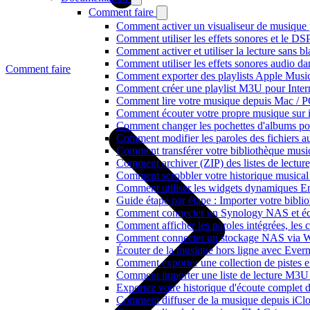
Comment faire
Comment activer un visualiseur de musique p
Comment utiliser les effets sonores et le D
Comment activer et utiliser la lecture sans 
Comment utiliser les effets sonores audio da
Comment faire
Comment exporter des playlists Apple Music
Comment créer une playlist M3U pour Inter
Comment lire votre musique depuis Mac / 
Comment écouter votre propre musique sur 
Comment changer les pochettes d'albums pour 
Comment modifier les paroles des fichiers
Comment transférer votre bibliothèque music
Comment archiver (ZIP) des listes de lecture,
Comment scrobbler votre historique musical
Comment utiliser les widgets dynamiques En
Guide étape par étape : Importer votre bibl
Comment connecter un Synology NAS et éco
Comment afficher les paroles intégrées, les
Comment connecter un stockage NAS via We
Écouter de la musique hors ligne avec Evermu
Comment exporter une collection de piste
Comment importer une liste de lecture M3U
Exportez votre historique d'écoute complet 
Comment diffuser de la musique depuis iC