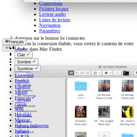
Connexions
Fichiers locaux
Lecteur audio
Listes de lecture
Navigation
Paramètres
Appuyez sur le bouton Se connecter.
Français
Une fois la connexion établie, vous verrez le contenu de votre
عربي
iPhone dans Mac Finder.
Català
Clair
Čeština
Sombre
Dansk
Système
Deutsch
Ελληνικά
English
Español
Suomi
Français
עברית
हिन्दी
Hrvatski
Magyar
Bahasa Indonesia
Italiano
日本語