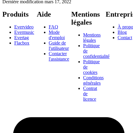
Dernière modification
mars 17, 2022
Produits
Aide
Mentions
Entrepri
légales
Evervideo
FAQ
À propo
Evermusic
Mode
Blog
Mentions
Evertag
d'emploi
Contact
légales
Flacbox
Guide de
Politique
l'utilisateur
de
Contacter
confidentialité
l'assistance
Politique
de
cookies
Conditions
générales
Contrat
de
licence