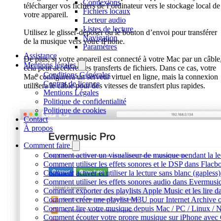
Connexions
télécharger vos fichiers de l’ordinateur vers le stockage local de
Fichiers locaux
votre appareil.
Lecteur audio
Listes de lecture
Utilisez le glisser-déposer ou le bouton d’envoi pour transférer
Navigation
de la musique vers votre iPhone.
Paramètres
Assistance
De plus, si votre appareil est connecté à votre Mac par un câble
Mentions légales
cela peut accélérer les transferts de fichiers. Dans ce cas, votre
Conditions Générales
Mac configurera un serveur virtuel en ligne, mais la connexion
Contrat de licence
utilisera le câble pour des vitesses de transfert plus rapides.
Mentions Légales
Politique de confidentialité
Politique de cookies
Contact
À propos
Comment faire
Comment activer un visualiseur de musique pendant la le
Comment utiliser les effets sonores et le DSP dans Flac
Comment activer et utiliser la lecture sans blanc (gaples
Comment utiliser les effets sonores audio dans Evermusic 
Comment exporter des playlists Apple Music et les lire 
Comment créer une playlist M3U pour Internet Archive 
Comment lire votre musique depuis Mac / PC / Linux /
Comment écouter votre propre musique sur iPhone avec