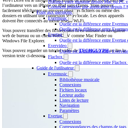
Wi-Fi Drive est le moyen le plus simple de transférer vos fichiers de
Diffusez votre musique depuis Mac ou PC 
l’ordinateur vers un iPhone ou iPad sans iTunes. Vous pouvez
Comment installer une application depuis l'
facilement télécharger ou envoyer plusieurs fichiers ou même des
Foire aux questions
dossiers en utilisant une connexion Wi-Fi locale. Les deux appareils
Evermusic
doivent être connectés au même réseau Wi-Fi.
Quelle est la différence entre Evermus
Quelle est la différence entre Everm
Vous pouvez transférer des fichiers sans fil en utilisant un navigateur
Evertag
web de bureau ou un client WebDAV comme Mac Finder ou
Quelle est la différence entre Everta
Windows File Explorer.
Evervideo
Vous pouvez regarder un tutoriel vidéo de
TECHGUYPH
ou lire la
Quelle est la différence entre Evervi
version texte ci-dessous.
Flacbox
Quelle est la différence entre Flacbo
Guide de l'utilisateur
Evermusic
Bibliothèque musicale
Connexions
Fichiers locaux
Lecteur audio
Listes de lecture
Navigation
Paramètres
Evertag
Connexions
Correspondances des champs de tags