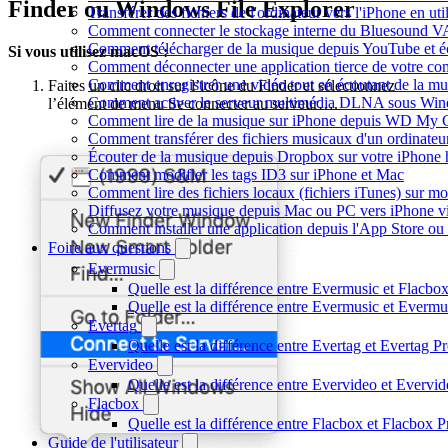
Finder ou Windows File Explorer
Transférer des fichiers de l'ordinateur vers l'iPhone en ut
Comment connecter le stockage interne du Bluesound V
Comment télécharger de la musique depuis YouTube et éc
Si vous utilisez macOS :
Comment déconnecter une application tierce de votre c
Comment enregistrer une vidéo tout en écoutant de la mu
Faites un clic droit sur l’icône du Finder et sélectionnez
Comment activer le serveur multimédia DLNA sous Wind
l’élément de menu Se connecter au serveur….
Comment lire de la musique sur iPhone depuis WD My
Comment transférer des fichiers musicaux d'un ordinateu
Écouter de la musique depuis Dropbox sur votre iPhone
Comment modifier les tags ID3 sur iPhone et Mac
Comment lire des fichiers locaux (fichiers iTunes) sur m
Diffusez votre musique depuis Mac ou PC vers iPhone 
Comment installer une application depuis l'App Store ou 
Foire aux questions
Evermusic
Quelle est la différence entre Evermusic et Flacbo
Quelle est la différence entre Evermusic et Everm
Evertag
Quelle est la différence entre Evertag et Evertag 
Evervideo
Quelle est la différence entre Evervideo et Everv
Flacbox
Quelle est la différence entre Flacbox et Flacbox 
Guide de l'utilisateur