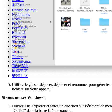
한국어
Bahasa Melayu
Nederlands
Norsk
Polski
Português
Română
Русский
Slovenčina
Svenska
ไทย
Türkçe
Українська
Tiếng Việt
简体中文
繁體中文
Utilisez le glisser-déposer, déplacer et renommer pour gérer les
fichiers sur votre appareil.
Si vous utilisez Windows :
Ouvrez File Explorer et faites un clic droit sur l’élément de me
“Ce PC” dans la barre latérale gauche.