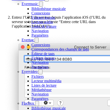
Evermusic
Bibliothèque musicale
Connexions
Entrez l’URL du serveur depuis l’application iOS (l’URL du
Fichiers locaux
serveur se trouve sous le texte “Entrez cette URL dans
Lecteur audio
l’application WebDAV”).
Listes de lecture
Navigation
Paramètres
Evertag
Connexions
Correspondances des champs de tags
Éditeur de tags
Fichiers locaux
Navigation
Paramètres
Evervideo
Fichiers
Lecteur multimédia
Listes de lecture
Médiathèque
Navigation
Paramètres
Flacbox
Bibliothèque musicale