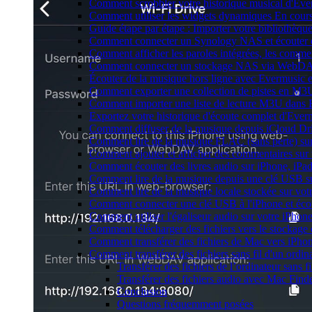
Comment scrobbler votre historique musical d'Eve
Comment utiliser les widgets dynamiques En cours
Guide étape par étape : Importer votre bibliothèq
Comment connecter un Synology NAS et écouter d
Comment afficher les paroles intégrées, les comme
Comment connecter un stockage NAS via WebDAV 
Écouter de la musique hors ligne avec Evermusic et
Comment exporter une collection de pistes en M
Comment importer une liste de lecture M3U dans 
Exportez votre historique d'écoute complet d'Ever
Comment diffuser de la musique depuis iCloud D
Comment lire de la musique FLAC (sans perte) s
Comment ajouter et afficher des commentaires sur 
Comment écouter des livres audio sur iPhone, iPa
Comment lire de la musique depuis une clé USB s
Comment lire de la musique locale stockée sur vo
Comment connecter une clé USB à l'iPhone et écoute
Comment utiliser l'égaliseur audio sur votre iPho
Comment télécharger des fichiers vers le stockage
Comment transférer des fichiers de Mac vers iPho
Comment transférer des fichiers sans fil d'un ordi
Transférer des fichiers de l’ordinateur sans 
Transférer des fichiers audio avec Mac Fin
Conclusion
Questions fréquemment posées