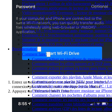
Flacbox atteint 1 million de téléchargements : Audio Hi-
Les 5 meilleures applications de lecteur de musique pou
Vidéo promotionnelle Evermusic : lecteur de musique cl
Evermusic 3.6 : CarPlay, VoiceOver et plus encore
Evermusic 3.1 : Fondu enchaîné, synchronisation de bibl
Evermusic atteint 3 millions de téléchargements : aperçu 
Flacbox 1.6 : Synchronisation auto, égaliseur, support 
Evermusic 2.3 : Synchronisation automatique, position de 
Streamer de la musique depuis le stockage cloud sur iP
Streaming audio iOS avec AVAssetResourceLoader
Documentation
Comment faire
Comment activer un visualiseur de musique pendant
Comment utiliser les effets sonores et le DSP dan
Comment activer et utiliser la lecture sans blanc (
Comment utiliser les effets sonores audio dans Eve
Comment exporter des playlists Apple Music et les
Comment créer une playlist M3U pour Internet Ar
Entrez un nom d’utilisateur et un mot de passe pour rendre la
Comment lire votre musique depuis Mac / PC / L
connexion plus sécurisée, mais cette étape est facultative.
Comment écouter votre propre musique sur iPhon
Appuyez sur “Démarrer Wi-Fi Drive”.
Comment changer les pochettes d'albums pour les pis
Comment modifier les paroles des fichiers audio
Comment transférer votre bibliothèque musicale ent
Comment archiver (ZIP) des listes de lecture, album