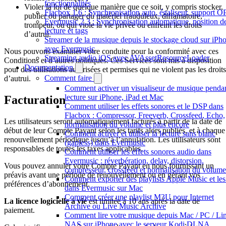
fonctionnalités
Violer la loi de quelque manière que ce soit, y compris stocker,
Flacbox 1.6 : Synchronisation auto, égaliseur, support 
publier ou partager du matériel frauduleux, diffamatoire,
Evermusic 2.3 : Synchronisation automatique, position d
trompeur, ou qui viole la vie privée ou enfreint les droits
lecture et tags
d’autrui.
Streamer de la musique depuis le stockage cloud sur iPh
avec Evermusic
Nous pouvons examiner votre conduite pour la conformité avec ces
Streaming audio iOS avec AVAssetResourceLoader
Conditions et d’autres politiques. Ces Services sont mis à disposition
Documentation
pour des utilisations autorisées et permises qui ne violent pas les droits
Comment faire
d’autrui.
Comment activer un visualiseur de musique pendan
lecture sur iPhone, iPad et Mac
Facturation
Comment utiliser les effets sonores et le DSP dans
Flacbox : Compressor, Freeverb, Crossfeed, Echo,
Les utilisateurs seront automatiquement facturés à partir de la date de
normalisation du volume et plus encore
début de leur Compte Payant selon les tarifs alors publiés, et à chaque
Comment activer et utiliser la lecture sans blanc
renouvellement périodique jusqu’à l’annulation. Les utilisateurs sont
(gapless) dans Evermusic
responsables de toutes les taxes applicables.
Comment utiliser les effets sonores audio dans
Evermusic : réverbération, delay, distorsion,
Vous pouvez annuler votre Compte Payant en nous fournissant un
compresseur, crossfeed et normalisation du volume
préavis avant une période de renouvellement ou en gérant vos
Comment exporter des playlists Apple Music et les 
préférences d’abonnement.
dans Evermusic sur Mac
Comment créer une playlist M3U pour Internet
La licence logicielle à vie
est limitée à 10 ans après la date de
Archive ou Live Music Archive
paiement.
Comment lire votre musique depuis Mac / PC / Lin
NAS sur iPhone avec le serveur Kodi DLNA