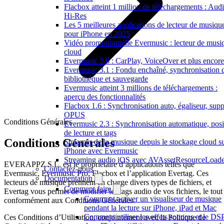
Flacbox atteint 1 million de téléchargements : Aud
Hi-Res
Les 5 meilleures applications de lecteur de musiqu
pour iPhone en 2025
Vidéo promotionnelle Evermusic : lecteur de musi
cloud
Evermusic 3.6 : CarPlay, VoiceOver et plus encore
Evermusic 3.1 : Fondu enchaîné, synchronisation 
bibliothèque et sauvegarde
Evermusic atteint 3 millions de téléchargements :
aperçu des fonctionnalités
Flacbox 1.6 : Synchronisation auto, égaliseur, supp
OPUS
Conditions Générales
Evermusic 2.3 : Synchronisation automatique, posi
de lecture et tags
Conditions Générales
Streamer de la musique depuis le stockage cloud s
iPhone avec Evermusic
Streaming audio iOS avec AVAssetResourceLoade
EVERAPPZ S.L. est le propriétaire d’applications telles que
Contactez-nous
Evermusic, Evermusic Pro, Flacbox et l’application Evertag. Ces
Documentation
lecteurs de musique prennent en charge divers types de fichiers, et
Comment faire
Evertag vous permet de modifier les tags audio de vos fichiers, le tout
Comment activer un visualiseur de musique
conformément aux Conditions Générales.
pendant la lecture sur iPhone, iPad et Mac
Comment utiliser les effets sonores et le DS
Ces Conditions d’Utilisation, conjointement avec la Politique de