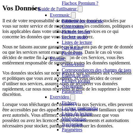
Flacbox Premium ?
Vos Données
Guide de l'utilisateur
Evermusic
Il est de votre responsabilité de maintenir les données stockées par
Bibliothèque musicale
vous sur notre service et de respecter toutes les conditions, politiques 
Connexions
lois applicables dans votre utilisation de ces Services en ce qui
Fichiers locaux
concerne les données que vous stockez ou gérez.
Lecteur audio
Listes de lecture
Nous ne faisons aucune garantie qu’il n’y aura pas de perte de donné
Navigation
ou que les services seront exempts de bugs. Dans le cas où vous
Paramètres
décidez de mettre fin à votre utilisation de ces Services, vous êtes
Evertag
entièrement responsable de supprimer toutes les données rapidement.
Connexions
Correspondances des champs de tags
Vos données stockées sur notre service sont soumises aux Conditions
Éditeur de tags
et politiques que vous avez acceptées. Si vous décidez de cesser
Fichiers locaux
d’utiliser nos services, assurez-vous de récupérer vos données
Navigation
rapidement, car nous nous réservons le droit de les supprimer à notre
Paramètres
discrétion.
Evervideo
Fichiers
Lorsque vous téléchargez des données via nos Services, elles peuvent
Lecteur multimédia
être accessibles par des appareils ou des utilisateurs familiaux que vou
Listes de lecture
avez autorisés. Vous affirmez, déclarez et garantissez que vous
Médiathèque
possédez ou avez les licences, droits, consentements et autorisations
Navigation
nécessaires pour stocker, partager ou distribuer les données.
Paramètres