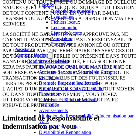
CONTENU OU TOUTE PERTE OU DOMMAGE DE QUELQU
Flacbox
NATURE QUE CE SOIT ENCOURU SUITE À L’UTILISATION
Bibliothèque musicale
DE TOUT CONTENU PUBLIÉ, ENVOYÉ PAR E-MAIL,
Connexions
TRANSMIS OU AUTREMENT MIS À DISPOSITION VIA LES
Fichiers locaux
SERVICES.
Lecteur audio
Listes de lecture
LA SOCIÉTÉ NE GARANTIT PAS, N’APPROUVE PAS, NE
Navigation
GARANTIT PAS OU N’ASSUME PAS LA RESPONSABILITÉ
Paramètres
DE TOUT PRODUIT OU SERVICE ANNONCÉ OU OFFERT
Assistance
PAR UN TIERS PAR L’INTERMÉDIAIRE DES SERVICES OU
Mentions légales
DE TOUT SERVICE HYPERLIÉ OU PRÉSENTÉ DANS TOUT
Conditions Générales
BANNIÈRE OU AUTRE PUBLICITÉ, ET LA SOCIÉTÉ NE
Modifications des Conditions d’Utilisation
SERA PAS PARTIE À OU DE QUELQUE MANIÈRE QUE CE
Accès au Service et Sécurité du Compte
SOIT RESPONSABLE DE LA SURVEILLANCE DE TOUTE
Vos Données
TRANSACTION ENTRE VOUS ET DES FOURNISSEURS
Droits de Propriété Intellectuelle
TIERS DE PRODUITS OU SERVICES. COMME POUR
Politique d’Utilisation Acceptable
L’ACHAT D’UN PRODUIT OU SERVICE PAR TOUT MOYEN
Facturation
OU DANS TOUT ENVIRONNEMENT, VOUS DEVEZ
Paiements et Remboursements
UTILISER VOTRE MEILLEUR JUGEMENT ET FAIRE
Résiliation
PREUVE DE PRUDENCE.
Avertissements
Limitation de Responsabilité et Indemnisation par
Limitation de Responsabilité et
Vous
Indemnisation par Vous
Résolution des Litiges
Divisibilité et Renonciation