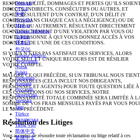
Français
RESPONSABILITÉ, DOMMAGES ET PERTES QU’ILS SOIEN
עברית
DIRECTS, INDIRECTS, CONSÉCUTIFS OU AUTRES, ET
हिन्दी
QU’ILS RÉSULTENT D’UN CONTRAT, D’UN DÉLIT (Y
Hrvatski
COMPRIS DANS CHAQUE CAS LA NÉGLIGENCE) OU DE
Magyar
L’ÉQUITÉ OU AUTREMENT, RÉSULTANT DIRECTEMENT
Bahasa Indonesia
OU INDIRECTEMENT D’UNE VIOLATION PAR VOUS OU
Italiano
TOUTE PERSONNE À QUI VOUS DONNEZ ACCÈS À VOS
DONNÉES, DE L’UNE DE CES CONDITIONS.
日本語
한국어
SI VOUS N’ÊTES PAS SATISFAIT DES SERVICES, ALORS
Bahasa Melayu
VOTRE SEUL ET UNIQUE RECOURS EST DE RÉSILIER
Nederlands
VOTRE COMPTE.
Norsk
Polski
MALGRÉ CE QUI PRÉCÈDE, SI UN TRIBUNAL NOUS TIENT
Português
RESPONSABLES (CELA INCLUT NOS DIRIGEANTS,
Română
PERSONNEL ET AGENTS) POUR TOUTE QUESTION LIÉE À
Русский
CES CONDITIONS OU NOS SERVICES, NOTRE
Slovenčina
RESPONSABILITÉ TOTALE COMBINÉE SERA LIMITÉE À L
Svenska
SOMME DE VOS FRAIS MENSUELS PAYÉS PAR VOUS POU
ไทย
LE MOIS PRÉCÉDENT.
Türkçe
Українська
Résolution des Litiges
Tiếng Việt
简体中文
Vous acceptez de résoudre toute réclamation ou litige relatif à ces
繁體中文