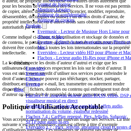
d’auteur, de propriété intellectuelle ou d’autres droits autrement que
Contrat de licence
pour les besoins de l’utilisation des Services. Il ne vous est pas permis
Mentions Légales
de copier, altérer, distribuer, afficher, licencier, modifier, reproduire,
Politique de confidentialité
désassembler, décompiler ou utiliser l’un de nos droits d’auteur, de
Politique de cookies
propriété intellectuelle ou d’autres droits sans obtenir d’abord notre
Produits
autorisation par écrit.
Evermusic - Lecteur de Musique Hors Ligne pour
iPhone et Mac
Comme indiqué ci-dessus, votre utilisation et stockage de données et
Evertag - Éditeur de tags musicaux pour iPhone et
de contenu, le partage entre appareils autorisés et utilisateurs familiaux
Mac
doivent être conformes à toutes les lois internationales sur la propriété
Evervideo - Lecteur vidéo HD pour iPhone et Ma
intellectuelle.
Flacbox - Lecteur audio Hi-Res pour iPhone et M
La Société respecte les droits d’auteur d’autrui et exige que les
Produits
utilisateurs de nos services respectent les lois sur le droit d’auteur. Il
Evervideo
vous est strictement interdit d’utiliser nos services pour enfreindre le
Evermusic
droit d’auteur. Vous ne pouvez pas télécharger, stocker, partager,
Flacbox
distribuer, envoyer par e-mail, lier, transmettre ou autrement rendre
Evertag
disponible des fichiers, données ou contenu qui enfreignent tout droit
Blog
d’auteur ou autre droit de propriété de toute personne ou entité.
Flacbox 7.6 : nouveau moteur audio BASS, effets, DSP 
visualiseur musical en direct
Politique d’Utilisation Acceptable
Evermusic 8.7 : vraie lecture sans blanc, effets audio,
normalisation du volume, égaliseur redessiné
Flacbox 7.4 : CarPlay repensé, Plex, Jellyfin, Subsonic,
Vous acceptez de ne pas faire un mauvais usage des Services. La liste
SFTP pour audio hi-res
suivante n’est pas exhaustive, mais est offerte à titre d’exemple
Evervideo 1.7 : Plex, Jellyfin, streaming cloud et gestes 
d’utilisations interdites. Les utilisateurs ne doivent pas tenter de :