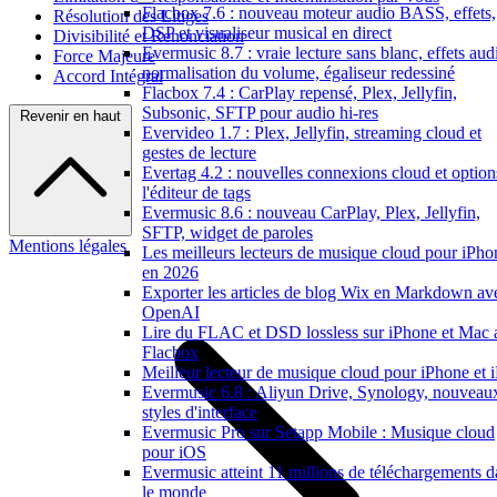
Flacbox 7.6 : nouveau moteur audio BASS, effets,
Résolution des Litiges
DSP et visualiseur musical en direct
Divisibilité et Renonciation
Evermusic 8.7 : vraie lecture sans blanc, effets aud
Force Majeure
normalisation du volume, égaliseur redessiné
Accord Intégral
Flacbox 7.4 : CarPlay repensé, Plex, Jellyfin,
Subsonic, SFTP pour audio hi-res
Revenir en haut
Evervideo 1.7 : Plex, Jellyfin, streaming cloud et
gestes de lecture
Evertag 4.2 : nouvelles connexions cloud et option
l'éditeur de tags
Evermusic 8.6 : nouveau CarPlay, Plex, Jellyfin,
SFTP, widget de paroles
Mentions légales
Les meilleurs lecteurs de musique cloud pour iPho
en 2026
Exporter les articles de blog Wix en Markdown av
OpenAI
Lire du FLAC et DSD lossless sur iPhone et Mac 
Flacbox
Meilleur lecteur de musique cloud pour iPhone et 
Evermusic 6.8 : Aliyun Drive, Synology, nouveau
styles d'interface
Evermusic Pro sur Setapp Mobile : Musique cloud
pour iOS
Evermusic atteint 11 millions de téléchargements d
le monde