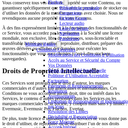
Flacbox
Vous conservez tous vos droits de propriété sur votre Contenu, ou
Bibliothèque musicale
garantissez spécifiquement que vous avez la permission de stocker ou
Connexions
d’utiliser les données de la manière que vous avez choisie. Nous ne
Fichiers locaux
revendiquons aucune propriété sur votre Contenu.
Lecteur audio
À des fins expressément limitées à la fourniture des fonctionnalités de
Listes de lecture
ce Service, vous accordez par les présentes à la Société une licence
Navigation
mondiale, non exclusive, libre de redevances, sous-licenciable et
Paramètres
transférable limitée pour utiliser, reproduire, distribuer, préparer des
Mentions légales
œuvres dérivées ou afficher des données pour exécuter les
Conditions Générales
fonctionnalités que vous avez choisies (c’est-à-dire stockage,
Modifications des Conditions d’Utilisation
sauvegardes).
Accès au Service et Sécurité du Compte
Vos Données
Droits de Propriété Intellectuelle
Droits de Propriété Intellectuelle
Politique d’Utilisation Acceptable
Facturation
Ces Services sont protégés par le droit d’auteur, les marques
Paiements et Remboursements
commerciales et d’autres lois américaines et internationales. Ces
Résiliation
Conditions ne vous accordent aucun droit, titre ou intérêt dans les
Avertissements
Services, le contenu d’autres personnes dans les Services ou les
Limitation de Responsabilité et Indemnisati
marques commerciales de la Société, y compris mais sans s’y limiter :
par Vous
Evermusic, Evermusic Pro, Flacbox, Evertag.
Résolution des Litiges
Divisibilité et Renonciation
De plus, toute licence d’utilisation de ces Services ne vous donne pas
Force Majeure
le droit d’utiliser, de reproduire ou de distribuer l’un de nos droits
Accord Intégral