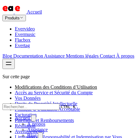
Accueil
Produits
Evervideo
Evermusic
Flacbox
Evertag
Blog
Documentation
Assistance
Mentions légales
Contact
À propos
Sur cette page
Modifications des Conditions d’Utilisation
Accès au Service et Sécurité du Compte
Vos Données
Droits de Propriété Intellectuelle
CTRL K
Politique d’Utilisation Acceptable
Facturation
Accueil
Paiements et Remboursements
À propos
Résiliation
Assistance
Avertissements
Blog
Limitation de Responsabilité et Indemnisation par Vous