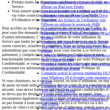
Prendre toutes les dispositions nécessaires pour avoir accès au
Comment transférer des fichiers de Mac ver
Service.
iPhone ou iPad avec Finder
Vous assurer que toutes les personnes qui accèdent au Service
Comment transférer des fichiers sans fil d'un
via votre connexion Internet connaissent ces Conditions
ordinateur vers un iPhone avec WiFi-Drive
d’Utilisation et les respectent.
Transférer des fichiers de l'ordinateur vers
l'iPhone en utilisant le protocole SMB
Pour accéder au Service ou à certaines des ressources qu’il offre, il
Comment connecter le stockage interne du
peut vous être demandé de fournir certains détails d’inscription ou
Bluesound VAULT depuis Evermusic, Flac
d’autres informations. C’est une condition de votre utilisation du
Evertag
Service que toutes les informations que vous fournissez sur le Service
Comment télécharger de la musique depuis
soient correctes, actuelles et complètes. Vous acceptez que toutes les
YouTube et écouter de la musique hors ligne
informations que vous fournissez pour vous inscrire à ce Service ou
iPhone
autrement, y compris mais sans s’y limiter par l’utilisation de toute
Comment déconnecter une application tierce
fonctionnalité interactive du Service, sont régies par notre Politique de
votre compte Google
Confidentialité, et vous consentez à toutes les actions que nous preno
Comment enregistrer une vidéo tout en écou
concernant vos informations conformément à notre Politique de
de la musique sur iPhone
Confidentialité.
Comment activer le serveur multimédia D
sous Windows 10 et écouter votre musique s
Si vous choisissez, ou si on vous fournit, un nom d’utilisateur, un mot
iPhone
de passe ou toute autre information dans le cadre de nos procédures d
Comment lire de la musique sur iPhone depu
sécurité, vous devez traiter ces informations comme confidentielles et
WD My Cloud Home
ne devez pas les divulguer à toute autre personne ou entité. Vous
Comment transférer des fichiers musicaux d
reconnaissez également que votre compte est personnel et acceptez de
ordinateur vers un iPhone sans iTunes avec
ne pas fournir à toute autre personne l’accès à ce Service ou à des
WiFi-Drive
parties de celui-ci en utilisant votre nom d’utilisateur, mot de passe ou
Écouter de la musique depuis Dropbox sur v