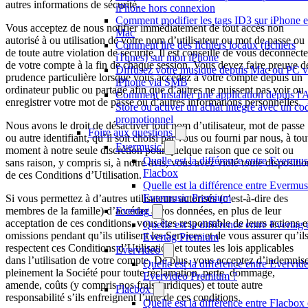
autres informations de sécurité.
iPhone hors connexion
Comment modifier les tags ID3 sur iPhone e
Vous acceptez de nous notifier immédiatement de tout accès non
Mac
autorisé à ou utilisation de votre nom d’utilisateur ou mot de passe ou
Comment lire des fichiers locaux (fichiers
de toute autre violation de sécurité. Il est conseillé de vous déconnecte
iTunes) sur mon iPhone
de votre compte à la fin de chaque session. Vous devez faire preuve d
Diffusez votre musique depuis Mac ou PC v
prudence particulière lorsque vous accédez à votre compte depuis un
iPhone via SMB
ordinateur public ou partagé afin que d’autres ne puissent pas voir ou
Comment installer une application depuis l'
enregistrer votre mot de passe ou d’autres informations personnelles.
Store ou activer un achat intégré avec un co
promotionnel
Nous avons le droit de désactiver tout nom d’utilisateur, mot de passe
Foire aux questions
ou autre identifiant, qu’il soit choisi par vous ou fourni par nous, à tou
Evermusic
moment à notre seule discrétion pour quelque raison que ce soit ou
Quelle est la différence entre Evermus
sans raison, y compris si, à notre avis, vous avez violé toute dispositio
Flacbox
de ces Conditions d’Utilisation.
Quelle est la différence entre Evermus
Evermusic Premium
Si vous permettez à d’autres utilisateurs autorisés (c’est-à-dire des
Evertag
membres de la famille) d’accéder à vos données, en plus de leur
acceptation de ces conditions, vous êtes responsable de leurs actions e
Quelle est la différence entre Evertag 
omissions pendant qu’ils utilisent les Services et de vous assurer qu’il
Evertag Premium
respectent ces Conditions d’Utilisation et toutes les lois applicables
Evervideo
dans l’utilisation de votre compte. De plus, vous acceptez d’indemnis
Quelle est la différence entre Evervide
pleinement la Société pour toute réclamation, perte, dommage,
Evervideo Premium ?
amende, coûts (y compris nos frais juridiques) et toute autre
Flacbox
responsabilité s’ils enfreignent l’une de ces conditions.
Quelle est la différence entre Flacbox 