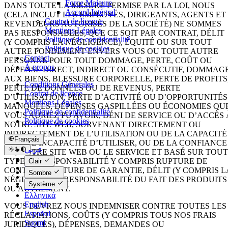
Force Majeure
DANS TOUTE LA MESURE PERMISE PAR LA LOI, NOUS
Accord Intégral
(CELA INCLUT LES EMPLOYÉS, DIRIGEANTS, AGENTS ET
Contrat de licence
REVENDEURS AUTORISÉS DE LA SOCIÉTÉ) NE SOMMES
Mentions Légales
PAS RESPONSABLES, QUE CE SOIT PAR CONTRAT, DÉLIT
Politique de confidentialité
(Y COMPRIS LA NÉGLIGENCE), ÉQUITÉ OU SUR TOUT
Politique de cookies
AUTRE FONDEMENT ENVERS VOUS OU TOUTE AUTRE
Contact
PERSONNE POUR TOUT DOMMAGE, PERTE, COÛT OU
À propos
DÉPENSE DIRECT, INDIRECT OU CONSÉCUTIF, DOMMAG
AUX BIENS, BLESSURE CORPORELLE, PERTE DE PROFITS
Conditions Générales
PERTE DE DONNÉES OU DE REVENUS, PERTE
Contrat de licence
D’UTILISATION, PERTE D’ACTIVITÉ OU D’OPPORTUNITÉS
Mentions Légales
MANQUÉES, DÉPENSES GASPILLÉES OU ÉCONOMIES QU
Politique de confidentialité
VOUS AURIEZ PU AVOIR, DÉNI DE SERVICE OU D’ACCÈS 
Politique de cookies
NOTRE SITE WEB, SURVENANT DIRECTEMENT OU
INDIRECTEMENT DE L’UTILISATION OU DE LA CAPACITÉ
Français
OU DE L’INCAPACITÉ D’UTILISER, OU DE LA CONFIANCE
عربي
EN, NOTRE SITE WEB OU LE SERVICE ET BASÉ SUR TOUT
Català
TYPE DE RESPONSABILITÉ Y COMPRIS RUPTURE DE
Clair
Čeština
CONTRAT, RUPTURE DE GARANTIE, DÉLIT (Y COMPRIS L
Sombre
Dansk
NÉGLIGENCE), RESPONSABILITÉ DU FAIT DES PRODUITS
Système
Deutsch
OU AUTREMENT.
Ελληνικά
English
VOUS DEVREZ NOUS INDEMNISER CONTRE TOUTES LES
Español
RÉCLAMATIONS, COÛTS (Y COMPRIS TOUS NOS FRAIS
Suomi
JURIDIQUES), DÉPENSES, DEMANDES OU