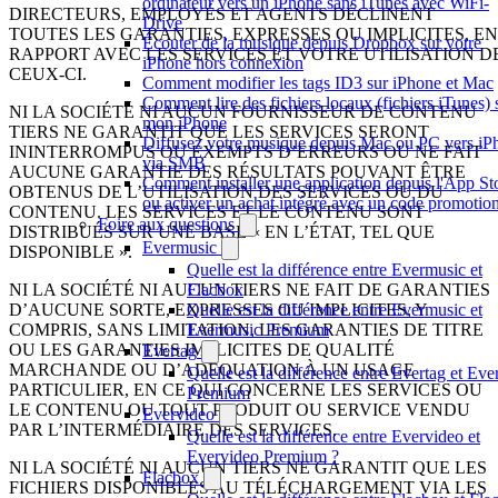
ordinateur vers un iPhone sans iTunes avec WiFi-
DIRECTEURS, EMPLOYÉS ET AGENTS DÉCLINENT
Drive
TOUTES LES GARANTIES, EXPRESSES OU IMPLICITES, EN
Écouter de la musique depuis Dropbox sur votre
RAPPORT AVEC LES SERVICES ET VOTRE UTILISATION D
iPhone hors connexion
CEUX-CI.
Comment modifier les tags ID3 sur iPhone et Mac
Comment lire des fichiers locaux (fichiers iTunes) 
NI LA SOCIÉTÉ NI AUCUN FOURNISSEUR DE CONTENU
mon iPhone
TIERS NE GARANTIT QUE LES SERVICES SERONT
Diffusez votre musique depuis Mac ou PC vers iP
ININTERROMPUS OU EXEMPTS D’ERREURS OU NE FAIT
via SMB
AUCUNE GARANTIE DES RÉSULTATS POUVANT ÊTRE
Comment installer une application depuis l'App St
OBTENUS DE L’UTILISATION DES SERVICES OU DU
ou activer un achat intégré avec un code promotio
CONTENU. LES SERVICES ET LE CONTENU SONT
Foire aux questions
DISTRIBUÉS SUR UNE BASE « EN L’ÉTAT, TEL QUE
Evermusic
DISPONIBLE ».
Quelle est la différence entre Evermusic et
Flacbox
NI LA SOCIÉTÉ NI AUCUN TIERS NE FAIT DE GARANTIES
Quelle est la différence entre Evermusic et
D’AUCUNE SORTE, EXPRESSES OU IMPLICITES, Y
Evermusic Premium
COMPRIS, SANS LIMITATION, LES GARANTIES DE TITRE
OU LES GARANTIES IMPLICITES DE QUALITÉ
Evertag
MARCHANDE OU D’ADÉQUATION À UN USAGE
Quelle est la différence entre Evertag et Eve
PARTICULIER, EN CE QUI CONCERNE LES SERVICES OU
Premium
LE CONTENU OU TOUT PRODUIT OU SERVICE VENDU
Evervideo
PAR L’INTERMÉDIAIRE DES SERVICES.
Quelle est la différence entre Evervideo et
Evervideo Premium ?
NI LA SOCIÉTÉ NI AUCUN TIERS NE GARANTIT QUE LES
Flacbox
FICHIERS DISPONIBLES AU TÉLÉCHARGEMENT VIA LES