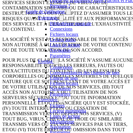
Quelle est la différence entre Flacbox et Fl
SERVICES SERONT EXEMPTS DE VIRUS OU DE
Premium ?
CONTAMINATION SIMILAIRE OU DE CARACTÉRISTIQUES
Guide de l'utilisateur
DESTRUCTRICES. VOUS ACCEPTEZ D’ASSUMER TOUS LE
Evermusic
RISQUES QUANT À LA QUALITÉ ET AUX PERFORMANCE
Bibliothèque musicale
DES SERVICES ET À L’EXACTITUDE ET L’EXHAUSTIVITÉ
Connexions
DU CONTENU.
Fichiers locaux
LA SOCIÉTÉ N’EST PAS RESPONSABLE DE TOUT ACCÈS
Lecteur audio
NON AUTORISÉ À OU ALTÉRATION DE VOTRE CONTENU
Listes de lecture
OU DE TOUTE VIOLATION DE SON ACCORD.
Navigation
Paramètres
POUR PLUS DE CLARTÉ, LA SOCIÉTÉ N’ASSUME AUCUNE
Evertag
RESPONSABILITÉ POUR (I) LES ERREURS, FAUTES OU
Connexions
INEXACTITUDES DU CONTENU, (II) LES BLESSURES
Correspondances des champs de tags
CORPORELLES OU DOMMAGES MATÉRIELS DE QUELQU
Éditeur de tags
NATURE QUE CE SOIT RÉSULTANT DE VOTRE ACCÈS ET
Fichiers locaux
DE VOTRE UTILISATION DE NOS SERVICES, (III) TOUT
Navigation
ACCÈS NON AUTORISÉ À OU UTILISATION DE NOS
Paramètres
SERVEURS SÉCURISÉS ET/OU TOUTE INFORMATION
Evervideo
PERSONNELLE ET/OU FINANCIÈRE QUI Y EST STOCKÉE,
Fichiers
(IV) TOUTE INTERRUPTION OU CESSATION DE
Lecteur multimédia
TRANSMISSION VERS OU DEPUIS NOS SERVICES, (V)
Listes de lecture
TOUT BUG, VIRUS, CHEVAL DE TROIE OU SIMILAIRE
Médiathèque
TRANSMIS VERS OU VIA NOS SERVICES PAR UN TIERS,
Navigation
ET/OU (VI) TOUTE ERREUR OU OMISSION DANS TOUT
Paramètres