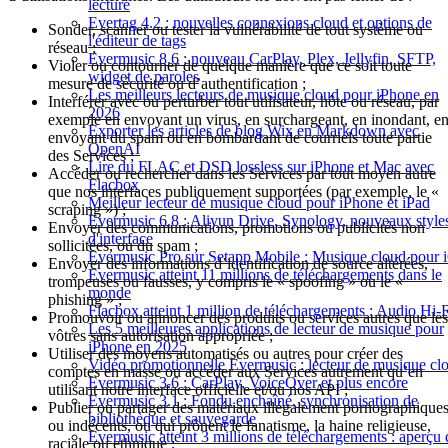
lecture
Evertag 4.2 : nouvelles connexions cloud et options de
Sonder, scanner ou tester la vulnérabilité de tout système ou
l'éditeur de tags
réseau ;
Evermusic 8.6 : nouveau CarPlay, Plex, Jellyfin, SFTP,
Violer ou contourner de quelque manière que ce soit toute
widget de paroles
mesure de sécurité ou d’authentification ;
Les meilleurs lecteurs de musique cloud pour iPhone en
Interférer avec ou perturber tout utilisateur, hôte ou réseau, par
2026
exemple en envoyant un virus, en surchargeant, en inondant, e
Exporter les articles de blog Wix en Markdown avec
envoyant du spam ou en bombardant de courriels toute partie
OpenAI
des Services ;
Lire du FLAC et DSD lossless sur iPhone et Mac avec
Accéder ou rechercher dans les Services par tout moyen autre
Flacbox
que nos interfaces publiquement supportées (par exemple, le «
Meilleur lecteur de musique cloud pour iPhone et iPad
scraping ») ;
Evermusic 6.8 : Aliyun Drive, Synology, nouveaux style
Envoyer des communications, promotions ou publicités non
d'interface
sollicitées, ou du spam ;
Evermusic Pro sur Setapp Mobile : Musique cloud pour 
Envoyer des informations d’identification de source altérées,
Evermusic atteint 11 millions de téléchargements dans le
trompeuses ou fausses, y compris le « spoofing » ou le «
monde
phishing » ;
Flacbox atteint 1 million de téléchargements : Audio Hi-
Promouvoir ou annoncer des produits ou services autres que les
Les 5 meilleures applications de lecteur de musique pour
vôtres sans autorisation appropriée ;
iPhone en 2025
Utiliser des moyens automatisés ou autres pour créer des
Vidéo promotionnelle Evermusic : lecteur de musique cl
comptes en masse ou accéder aux Services autrement qu’en
Evermusic 3.6 : CarPlay, VoiceOver et plus encore
utilisant notre interface officielle et/ou nos API ;
Evermusic 3.1 : Fondu enchaîné, synchronisation de
Publier ou partager des matériaux illégalement pornographique
bibliothèque et sauvegarde
ou indécents, ou qui prônent le fanatisme, la haine religieuse,
Evermusic atteint 3 millions de téléchargements : aperçu 
raciale ou ethnique ;