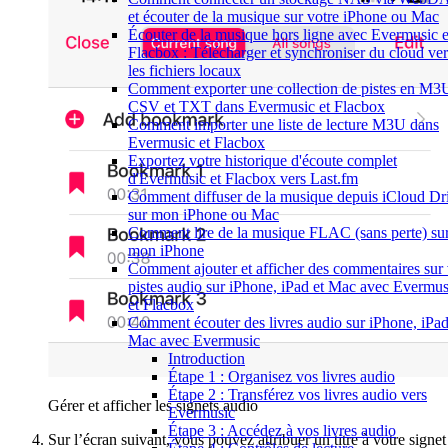
et écouter de la musique sur votre iPhone ou Mac
Écouter de la musique hors ligne avec Evermusic e
Flacbox : Télécharger et synchroniser du cloud ver
les fichiers locaux
Comment exporter une collection de pistes en M3
CSV et TXT dans Evermusic et Flacbox
Comment importer une liste de lecture M3U dans
Evermusic et Flacbox
Exportez votre historique d'écoute complet
d'Evermusic et Flacbox vers Last.fm
Comment diffuser de la musique depuis iCloud Dr
sur mon iPhone ou Mac
Comment lire de la musique FLAC (sans perte) su
mon iPhone
Comment ajouter et afficher des commentaires sur
pistes audio sur iPhone, iPad et Mac avec Evermus
et Flacbox
Comment écouter des livres audio sur iPhone, iPad
Mac avec Evermusic
Introduction
Étape 1 : Organisez vos livres audio
Étape 2 : Transférez vos livres audio vers
Gérer et afficher les signets audio
Evermusic
Étape 3 : Accédez à vos livres audio
Sur l’écran suivant, vous pouvez attribuer un titre à votre signet