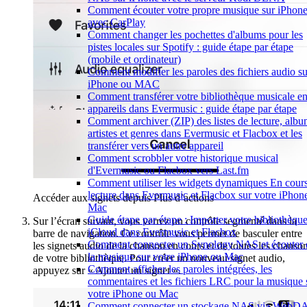
Comment écouter votre propre musique sur iPhon
avec CarPlay
Comment changer les pochettes d'albums pour les
pistes locales sur Spotify : guide étape par étape
(mobile et ordinateur)
Comment modifier les paroles des fichiers audio su
iPhone ou MAC
Comment transférer votre bibliothèque musicale en
appareils dans Evermusic : guide étape par étape
Comment archiver (ZIP) des listes de lecture, albu
artistes et genres dans Evermusic et Flacbox et les
transférer vers un autre appareil
Comment scrobbler votre historique musical
d'Evermusic ou Flacbox vers Last.fm
Comment utiliser les widgets dynamiques En cour
lecture dans Evermusic et Flacbox sur votre iPhone
Accéder aux signets depuis Plus d’actions
Mac
Guide étape par étape : Importer votre bibliothèqu
Sur l’écran suivant, vous verrez un contrôle segmenté dans la
iCloud dans Evermusic et Flacbox
barre de navigation. Ce contrôle vous permet de basculer entre
Comment connecter un Synology NAS et écouter 
les signets audio de la chanson en cours et de toutes les chanso
la musique sur votre iPhone ou Mac
de votre bibliothèque. Pour créer un nouveau signet audio,
Comment afficher les paroles intégrées, les
appuyez sur « Ajouter un signet ».
commentaires et les fichiers LRC pour la musique 
votre iPhone ou Mac
Comment connecter un stockage NAS via WebD