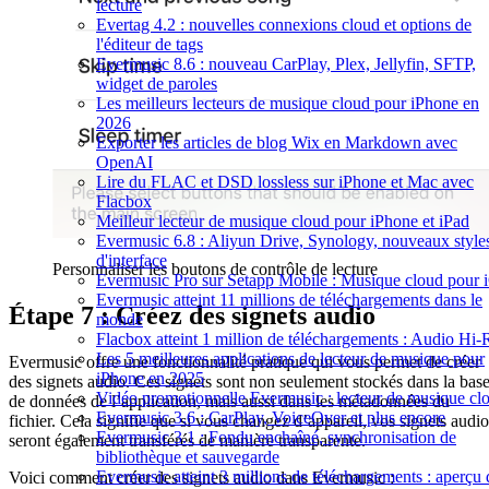
lecture
Evertag 4.2 : nouvelles connexions cloud et options de
l'éditeur de tags
Evermusic 8.6 : nouveau CarPlay, Plex, Jellyfin, SFTP,
widget de paroles
Les meilleurs lecteurs de musique cloud pour iPhone en
2026
Exporter les articles de blog Wix en Markdown avec
OpenAI
Lire du FLAC et DSD lossless sur iPhone et Mac avec
Flacbox
Meilleur lecteur de musique cloud pour iPhone et iPad
Evermusic 6.8 : Aliyun Drive, Synology, nouveaux style
d'interface
Personnaliser les boutons de contrôle de lecture
Evermusic Pro sur Setapp Mobile : Musique cloud pour 
Evermusic atteint 11 millions de téléchargements dans le
Étape 7 : Créez des signets audio
monde
Flacbox atteint 1 million de téléchargements : Audio Hi-
Les 5 meilleures applications de lecteur de musique pour
Evermusic offre une fonctionnalité pratique qui vous permet de créer
iPhone en 2025
des signets audio. Ces signets sont non seulement stockés dans la bas
Vidéo promotionnelle Evermusic : lecteur de musique cl
de données de l’application, mais aussi dans les métadonnées du
Evermusic 3.6 : CarPlay, VoiceOver et plus encore
fichier. Cela signifie que si vous changez d’appareil, vos signets audio
Evermusic 3.1 : Fondu enchaîné, synchronisation de
seront également transférés de manière transparente.
bibliothèque et sauvegarde
Evermusic atteint 3 millions de téléchargements : aperçu 
Voici comment créer des signets audio dans Evermusic :