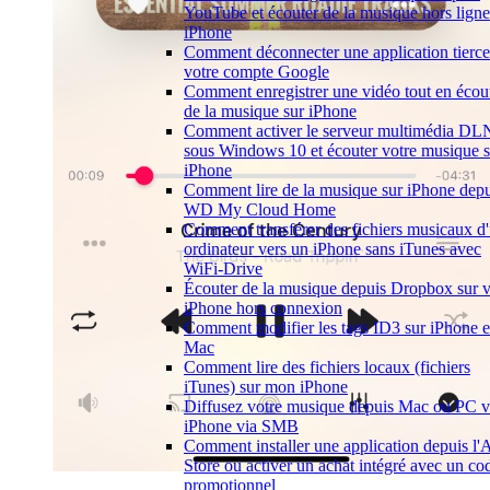
YouTube et écouter de la musique hors ligne
iPhone
Comment déconnecter une application tierce
votre compte Google
Comment enregistrer une vidéo tout en écou
de la musique sur iPhone
Comment activer le serveur multimédia D
sous Windows 10 et écouter votre musique s
iPhone
Comment lire de la musique sur iPhone depu
WD My Cloud Home
Comment transférer des fichiers musicaux d
ordinateur vers un iPhone sans iTunes avec
WiFi-Drive
Écouter de la musique depuis Dropbox sur v
iPhone hors connexion
Comment modifier les tags ID3 sur iPhone e
Mac
Comment lire des fichiers locaux (fichiers
iTunes) sur mon iPhone
Diffusez votre musique depuis Mac ou PC v
iPhone via SMB
Comment installer une application depuis l'
Store ou activer un achat intégré avec un co
promotionnel