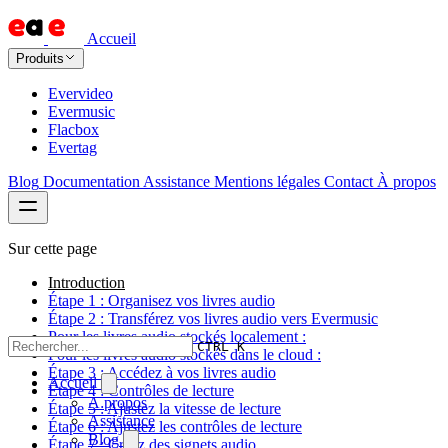
Accueil
Produits
Evervideo
Evermusic
Flacbox
Evertag
Blog
Documentation
Assistance
Mentions légales
Contact
À propos
Sur cette page
Introduction
Étape 1 : Organisez vos livres audio
Étape 2 : Transférez vos livres audio vers Evermusic
Pour les livres audio stockés localement :
CTRL K
Pour les livres audio stockés dans le cloud :
Étape 3 : Accédez à vos livres audio
Accueil
Étape 4 : Contrôles de lecture
À propos
Étape 5 : Ajustez la vitesse de lecture
Assistance
Étape 6 : Ajustez les contrôles de lecture
Blog
Étape 7 : Créez des signets audio