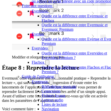
ou activer un achat intégré avec un code promotio
Foire aux questions
Evermusic
Quelle est la différence entre Evermusic et
Flacbox
Quelle est la différence entre Evermusic et
Evermusic Premium
Evertag
Quelle est la différence entre Evertag et Eve
Premium
Evervideo
Quelle est la différence entre Evervideo et
Modifier et réorganiser les signets
Evervideo Premium ?
Flacbox
Étape 8 : Reprendre la lecture
Quelle est la différence entre Flacbox et Fl
Premium ?
Guide de l'utilisateur
Evermusic offre également une fonctionnalité pratique « Reprendre la
Evermusic
lecture », qui sauvegarde votre progression d’écoute entre les
Bibliothèque musicale
lancements de l’application. Cette fonctionnalité vous permet de
Connexions
reprendre facilement là où vous vous êtes arrêté d’un simple appui.
Fichiers locaux
Avant d’utiliser cette fonctionnalité, assurez-vous qu’elle est activée
Lecteur audio
dans les paramètres de l’application.
Listes de lecture
Navigation
Voici comment faire :