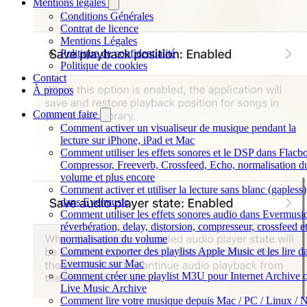
Mentions légales
Conditions Générales
Contrat de licence
Mentions Légales
Politique de confidentialité
Politique de cookies
Contact
À propos
Comment faire
Comment activer un visualiseur de musique pendant la
lecture sur iPhone, iPad et Mac
Comment utiliser les effets sonores et le DSP dans Flacbo
Compressor, Freeverb, Crossfeed, Echo, normalisation d
volume et plus encore
Comment activer et utiliser la lecture sans blanc (gapless)
dans Evermusic
Comment utiliser les effets sonores audio dans Evermusic
réverbération, delay, distorsion, compresseur, crossfeed e
normalisation du volume
Comment exporter des playlists Apple Music et les lire d
Evermusic sur Mac
Comment créer une playlist M3U pour Internet Archive 
Live Music Archive
Comment lire votre musique depuis Mac / PC / Linux /