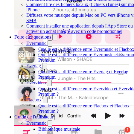
Comment lire des fichiers locaux (fichiers iTunes) sur m
iPhone
Diffusez votre musique depuis Mac ou PC vers iPhone v
SMB
Comment installer une application depuis l'App Store ou
activer un achat intégré avec un code promotionnel
Foire aux questions
Evermusic
Quelle est la différence entre Evermusic et Flacbo
Quelle est la différence entre Evermusic et Evermu
Premium
Evertag
Quelle est la différence entre Evertag et Evertag
Premium
Evervideo
Quelle est la différence entre Evervideo et Evervi
Premium ?
Flacbox
Quelle est la différence entre Flacbox et Flacbox
Premium ?
Guide de l'utilisateur
Evermusic
Bibliothèque musicale