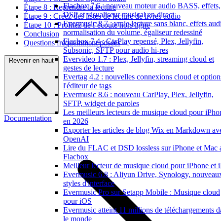
Flacbox 7.6 : nouveau moteur audio BASS, effets,
Étape 8 : Reprendre la lecture
DSP et visualiseur musical en direct
Étape 9 : Créez des listes de lecture de livres audio
Evermusic 8.7 : vraie lecture sans blanc, effets aud
Étape 10 : Profitez de l’écoute hors ligne
normalisation du volume, égaliseur redessiné
Conclusion
Flacbox 7.4 : CarPlay repensé, Plex, Jellyfin,
Questions fréquemment posées
Subsonic, SFTP pour audio hi-res
Evervideo 1.7 : Plex, Jellyfin, streaming cloud et
Revenir en haut
gestes de lecture
Evertag 4.2 : nouvelles connexions cloud et option
l'éditeur de tags
Evermusic 8.6 : nouveau CarPlay, Plex, Jellyfin,
SFTP, widget de paroles
Les meilleurs lecteurs de musique cloud pour iPho
Documentation
en 2026
Exporter les articles de blog Wix en Markdown av
OpenAI
Lire du FLAC et DSD lossless sur iPhone et Mac 
Flacbox
Meilleur lecteur de musique cloud pour iPhone et 
Evermusic 6.8 : Aliyun Drive, Synology, nouveau
styles d'interface
Evermusic Pro sur Setapp Mobile : Musique cloud
pour iOS
Evermusic atteint 11 millions de téléchargements d
le monde