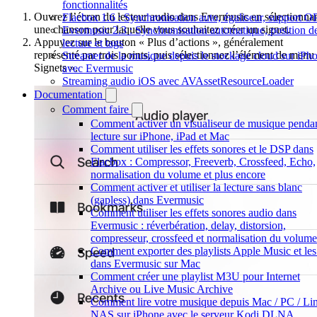
fonctionnalités
Ouvrez l’écran du lecteur audio dans Evermusic en sélectionna
Flacbox 1.6 : Synchronisation auto, égaliseur, support 
une chanson pour laquelle vous souhaitez créer un signet.
Evermusic 2.3 : Synchronisation automatique, position d
Appuyez sur le bouton « Plus d’actions », généralement
lecture et tags
représenté par trois points, puis sélectionnez l’élément de menu
Streamer de la musique depuis le stockage cloud sur iPh
Signets ».
avec Evermusic
Streaming audio iOS avec AVAssetResourceLoader
Documentation
Comment faire
Comment activer un visualiseur de musique pendan
lecture sur iPhone, iPad et Mac
Comment utiliser les effets sonores et le DSP dans
Flacbox : Compressor, Freeverb, Crossfeed, Echo,
normalisation du volume et plus encore
Comment activer et utiliser la lecture sans blanc
(gapless) dans Evermusic
Comment utiliser les effets sonores audio dans
Evermusic : réverbération, delay, distorsion,
compresseur, crossfeed et normalisation du volume
Comment exporter des playlists Apple Music et les 
dans Evermusic sur Mac
Comment créer une playlist M3U pour Internet
Archive ou Live Music Archive
Comment lire votre musique depuis Mac / PC / Lin
NAS sur iPhone avec le serveur Kodi DLNA