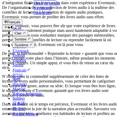
d’intégration fluide des livres audio dans votre expérience Evermusic.
Listes de lecture
De l’organisation de votre collection de livres audio à la maîtrise des
Navigation
contrôles de lecture et à la création de signets audio pratiques,
Paramètres
Evermusic vous permet de profiter des livres audio sans effort.
Français
Avec Evermusic, vous pouvez être sûr que votre expérience de livres
عربي
audio est non seulement pratique mais aussi hautement adaptable à vo
Català
Clair
préférences. Que vous souhaitiez marquer des passages mémorables,
Čeština
Sombre
personnaliser les contrôles de lecture ou reprendre facilement là où
Dansk
vous vous êtes arrêté, Evermusic est là pour vous.
Système
Deutsch
Ελληνικά
De plus, la fonctionnalité « Reprendre la lecture » garantit que vous n
English
perdez jamais votre place dans l’histoire, même pendant les moments
Español
les plus chargés. Un simple appui, et vous êtes de retour au cœur du
Suomi
récit.
Français
עברית
N’oubliez pas la commodité supplémentaire de créer des listes de
हिन्दी
lecture de livres audio personnalisées, vous permettant de catégoriser
Hrvatski
vos favoris par genre, auteur ou série. Et lorsque vous êtes hors ligne,
Magyar
le support robuste d’Evermusic garantit que vos livres audio sont
Bahasa Indonesia
toujours à portée de main.
Italiano
日本語
Dans un monde où le temps est précieux, Evermusic et les livres audi
한국어
ensemble rendent la joie de la narration plus accessible. Savourez vos
aventures littéraires, améliorez vos habitudes de lecture et profitez au
Bahasa Melayu