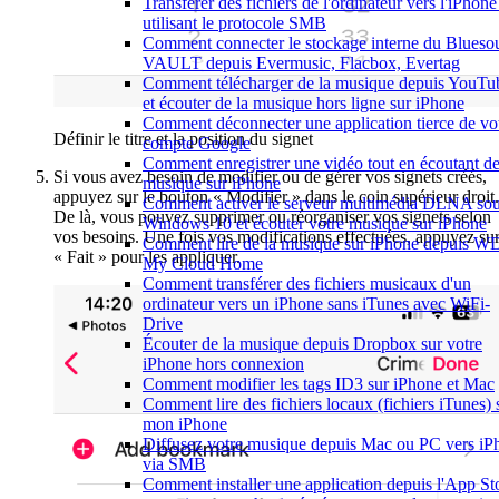
Transférer des fichiers de l'ordinateur vers l'iPhone
utilisant le protocole SMB
Comment connecter le stockage interne du Blueso
VAULT depuis Evermusic, Flacbox, Evertag
Comment télécharger de la musique depuis YouTu
et écouter de la musique hors ligne sur iPhone
Comment déconnecter une application tierce de vo
Définir le titre et la position du signet
compte Google
Comment enregistrer une vidéo tout en écoutant de
Si vous avez besoin de modifier ou de gérer vos signets créés,
musique sur iPhone
appuyez sur le bouton « Modifier » dans le coin supérieur droit.
Comment activer le serveur multimédia DLNA so
De là, vous pouvez supprimer ou réorganiser vos signets selon
Windows 10 et écouter votre musique sur iPhone
vos besoins. Une fois vos modifications effectuées, appuyez su
Comment lire de la musique sur iPhone depuis W
« Fait » pour les appliquer.
My Cloud Home
Comment transférer des fichiers musicaux d'un
ordinateur vers un iPhone sans iTunes avec WiFi-
Drive
Écouter de la musique depuis Dropbox sur votre
iPhone hors connexion
Comment modifier les tags ID3 sur iPhone et Mac
Comment lire des fichiers locaux (fichiers iTunes) 
mon iPhone
Diffusez votre musique depuis Mac ou PC vers iP
via SMB
Comment installer une application depuis l'App St