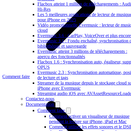
Flacbox atteint 1 million de téléchargements : Aud
Hi-Res
Les 5 meilleures applications de lecteur de musiqu
pour iPhone en 2025
Vidéo promotionnelle Evermusic : lecteur de musi
cloud
Evermusic 3.6 : CarPlay, VoiceOver et plus encore
Evermusic 3.1 : Fondu enchaîné, synchronisation 
bibliothèque et sauvegarde
Evermusic atteint 3 millions de téléchargements :
aperçu des fonctionnalités
Flacbox 1.6 : Synchronisation auto, égaliseur, supp
OPUS
Evermusic 2.3 : Synchronisation automatique, posi
Comment faire
de lecture et tags
Streamer de la musique depuis le stockage cloud s
iPhone avec Evermusic
Streaming audio iOS avec AVAssetResourceLoade
Contactez-nous
Documentation
Comment faire
Comment activer un visualiseur de musique
pendant la lecture sur iPhone, iPad et Mac
Comment utiliser les effets sonores et le DS