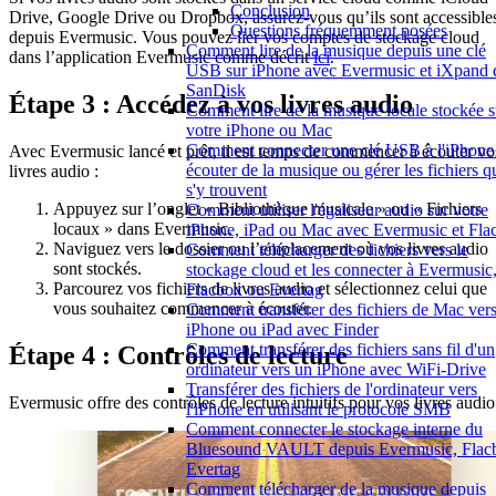
Conclusion
Drive, Google Drive ou Dropbox, assurez-vous qu’ils sont accessible
Questions fréquemment posées
depuis Evermusic. Vous pouvez lier vos comptes de stockage cloud
Comment lire de la musique depuis une clé
dans l’application Evermusic comme décrit
ici
.
USB sur iPhone avec Evermusic et iXpand 
SanDisk
Étape 3 : Accédez à vos livres audio
Comment lire de la musique locale stockée s
votre iPhone ou Mac
Comment connecter une clé USB à l'iPhone 
Avec Evermusic lancé et prêt, il est temps de commencer à écouter vo
écouter de la musique ou gérer les fichiers q
livres audio :
s'y trouvent
Appuyez sur l’onglet « Bibliothèque musicale » ou « Fichiers
Comment utiliser l'égaliseur audio sur votre
locaux » dans Evermusic.
iPhone, iPad ou Mac avec Evermusic et Fla
Naviguez vers le dossier ou l’emplacement où vos livres audio
Comment télécharger des fichiers vers le
sont stockés.
stockage cloud et les connecter à Evermusic
Parcourez vos fichiers de livres audio et sélectionnez celui que
Flacbox ou Evertag
vous souhaitez commencer à écouter.
Comment transférer des fichiers de Mac ver
iPhone ou iPad avec Finder
Comment transférer des fichiers sans fil d'un
Étape 4 : Contrôles de lecture
ordinateur vers un iPhone avec WiFi-Drive
Transférer des fichiers de l'ordinateur vers
Evermusic offre des contrôles de lecture intuitifs pour vos livres audio
l'iPhone en utilisant le protocole SMB
Comment connecter le stockage interne du
Bluesound VAULT depuis Evermusic, Flac
Evertag
Comment télécharger de la musique depuis