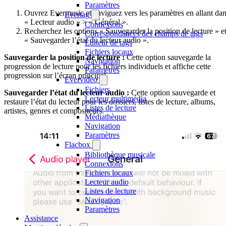
Paramètres
Ouvrez Evermusic et naviguez vers les paramètres en allant da
Evertag
« Lecteur audio » > « Général ».
Connexions
Recherchez les options « Sauvegarder la position de lecture » e
Correspondances des champs de tags
« Sauvegarder l’état du lecteur audio ».
Éditeur de tags
Fichiers locaux
Sauvegarder la position de lecture :
Cette option sauvegarde la
Navigation
progression de lecture pour les fichiers individuels et affiche cette
Paramètres
progression sur l’écran principal.
Evervideo
Fichiers
Sauvegarder l’état du lecteur audio :
Cette option sauvegarde et
Lecteur multimédia
restaure l’état du lecteur pour les dossiers, listes de lecture, albums,
Listes de lecture
artistes, genres et compositeurs.
Médiathèque
Navigation
Paramètres
Flacbox
Bibliothèque musicale
Connexions
Fichiers locaux
Lecteur audio
Listes de lecture
Navigation
Paramètres
Assistance