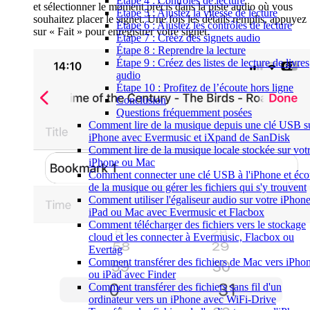
Étape 4 : Contrôles de lecture
et sélectionner le moment précis dans la piste audio où vous
Étape 5 : Ajustez la vitesse de lecture
souhaitez placer le signet. Une fois les détails remplis, appuyez
Étape 6 : Ajustez les contrôles de lecture
sur « Fait » pour enregistrer votre signet.
Étape 7 : Créez des signets audio
Étape 8 : Reprendre la lecture
Étape 9 : Créez des listes de lecture de livres
audio
Étape 10 : Profitez de l’écoute hors ligne
Conclusion
Questions fréquemment posées
Comment lire de la musique depuis une clé USB s
iPhone avec Evermusic et iXpand de SanDisk
Comment lire de la musique locale stockée sur vot
iPhone ou Mac
Comment connecter une clé USB à l'iPhone et éco
de la musique ou gérer les fichiers qui s'y trouvent
Comment utiliser l'égaliseur audio sur votre iPhone
iPad ou Mac avec Evermusic et Flacbox
Comment télécharger des fichiers vers le stockage
cloud et les connecter à Evermusic, Flacbox ou
Evertag
Comment transférer des fichiers de Mac vers iPho
ou iPad avec Finder
Comment transférer des fichiers sans fil d'un
ordinateur vers un iPhone avec WiFi-Drive