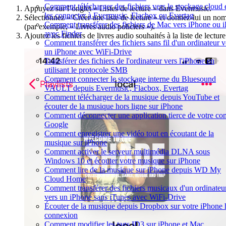
Comment télécharger des fichiers vers le stockage cloud 
Appuyez sur l’onglet « Listes de lecture » dans Evermusic.
les connecter à Evermusic, Flacbox ou Evertag
Sélectionnez « Créer une liste de lecture » et donnez-lui un no
Comment transférer des fichiers de Mac vers iPhone ou 
(par exemple, « Livres audio policiers »).
avec Finder
Ajoutez les fichiers de livres audio souhaités à la liste de lecture
Comment transférer des fichiers sans fil d'un ordinateur v
un iPhone avec WiFi-Drive
Transférer des fichiers de l'ordinateur vers l'iPhone en
utilisant le protocole SMB
Comment connecter le stockage interne du Bluesound
VAULT depuis Evermusic, Flacbox, Evertag
Comment télécharger de la musique depuis YouTube et
écouter de la musique hors ligne sur iPhone
Comment déconnecter une application tierce de votre co
Google
Comment enregistrer une vidéo tout en écoutant de la
musique sur iPhone
Comment activer le serveur multimédia DLNA sous
Windows 10 et écouter votre musique sur iPhone
Comment lire de la musique sur iPhone depuis WD My
Cloud Home
Comment transférer des fichiers musicaux d'un ordinateu
vers un iPhone sans iTunes avec WiFi-Drive
Écouter de la musique depuis Dropbox sur votre iPhone 
connexion
Comment modifier les tags ID3 sur iPhone et Mac