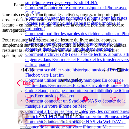
sur iPhone avec le serveur Kodi DLNA
Paramètres de reprise de lecture
Comment écouter votre propre musique sur iPhone avec
CarPlay
Une fois ces deux fonctionnalités activées, ouvrez n’importe quel
Comment changer les pochettes d'albums pour les pistes
dossier dans Evermusic. Vous remarquerez un bouton « Reprendre la
locales sur Spotify : guide étape par étape (mobile et
lecture » en haut de l’écran, ainsi que la dernière position de lecture
ordinateur)
sauvegardée.
Comment modifier les paroles des fichiers audio sur iPh
ou MAC
Pour restaurer la progression de lecture du livre audio, appuyez
Comment transférer votre bibliothèque musicale entre
simplement sur le bouton « Reprendre la lecture ». Si vous souhaitez
appareils dans Evermusic : guide étape par étape
restaurer la lecture d’un fichier individuel, appuyez sur ce fichier
Comment archiver (ZIP) des listes de lecture, albums, arti
spécifique.
et genres dans Evermusic et Flacbox et les transférer ver
autre appareil
Comment scrobbler votre historique musical d'Evermusic
Flacbox vers Last.fm
Comment utiliser les widgets dynamiques En cours de
lecture dans Evermusic et Flacbox sur votre iPhone et M
Guide étape par étape : Importer votre bibliothèque iClo
dans Evermusic et Flacbox
Comment connecter un Synology NAS et écouter de la
musique sur votre iPhone ou Mac
Comment afficher les paroles intégrées, les commentaires
les fichiers LRC pour la musique sur votre iPhone ou M
Comment connecter un stockage NAS via WebDAV et
écouter de la musique sur votre iPhone ou Mac