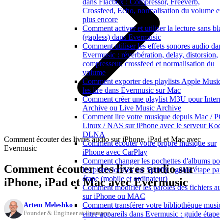
dans Flacbox : Compressor, Freeverb,
Crossfeed, Echo, normalisation du volume e
plus encore
Comment activer et utiliser la lecture sans b
(gapless) dans Evermusic
Comment utiliser les effets sonores audio da
Evermusic : réverbération, delay, distorsion,
compresseur, crossfeed et normalisation du
volume
Comment exporter des playlists Apple Music
les lire dans Evermusic sur Mac
Comment créer une playlist M3U pour Inter
Archive ou Live Music Archive
Comment lire votre musique depuis Mac / P
Linux / NAS sur iPhone avec le serveur Ko
DLNA
Comment écouter des livres audio sur iPhone, iPad et Mac avec
Comment écouter votre propre musique sur
Evermusic
iPhone avec CarPlay
Comment changer les pochettes d'albums po
Comment écouter des livres audio sur
les pistes locales sur Spotify : guide étape pa
étape (mobile et ordinateur)
iPhone, iPad et Mac avec Evermusic
Comment modifier les paroles des fichiers a
sur iPhone ou MAC
Artem Meleshko
Comment transférer votre bibliothèque musi
Founder & Engineer at Everappz
entre appareils dans Evermusic : guide étape