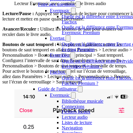
Lecteur Evermusic avec contrôles de livres audio
Foire aux questions
Evermusic
Lecture/Pause :
Appuyez sur le bouton de lecture pour commencer l
Quelle est la différence entre Evermus
lecture et mettez en pause quand nécessaire.
Flacbox
Quelle est la différence entre Evermus
Avancer/Reculer :
Utilisez les boutons de saut pour avancer ou
Evermusic Premium
reculer dans le livre audio.
Evertag
Quelle est la différence entre Evertag 
Boutons de saut temporel :
Vous pouvez également activer les
Evertag Premium
boutons de saut temporel en allant dans Paramètres > Lecteur audio >
Evervideo
Personnalisation > Boutons sur l’écran principal > Saut temporel.
Configurez l’intervalle de saut dans Paramètres > Lecteur audio >
Quelle est la différence entre Evervide
Personnalisation > Boutons de saut temporel > Intervalle de temps.
Evervideo Premium ?
Pour activer le bouton de saut temporel sur l’écran de verrouillage,
Flacbox
allez dans Paramètres > Lecteur audio > Personnalisation > Boutons
Quelle est la différence entre Flacbox 
sur l’écran de verrouillage > Saut temporel.
Flacbox Premium ?
Guide de l'utilisateur
Evermusic
Bibliothèque musicale
Connexions
Fichiers locaux
Lecteur audio
Listes de lecture
Navigation