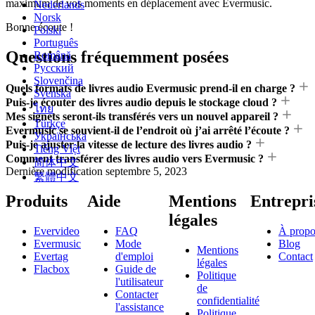
maximum de vos moments en déplacement avec Evermusic.
Nederlands
Norsk
Bonne écoute !
Polski
Português
Questions fréquemment posées
Română
Русский
Slovenčina
Quels formats de livres audio Evermusic prend-il en charge ?
Svenska
Puis-je écouter des livres audio depuis le stockage cloud ?
ไทย
Mes signets seront-ils transférés vers un nouvel appareil ?
Türkçe
Evermusic se souvient-il de l’endroit où j’ai arrêté l’écoute ?
Українська
Puis-je ajuster la vitesse de lecture des livres audio ?
Tiếng Việt
Comment transférer des livres audio vers Evermusic ?
简体中文
Dernière modification
septembre 5, 2023
繁體中文
Produits
Aide
Mentions
Entrepri
légales
Evervideo
FAQ
À propo
Evermusic
Mode
Blog
Mentions
Evertag
d'emploi
Contact
légales
Flacbox
Guide de
Politique
l'utilisateur
de
Contacter
confidentialité
l'assistance
Politique