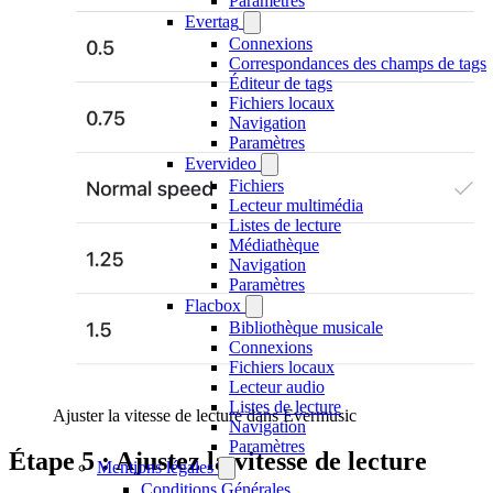
Paramètres
Evertag
Connexions
Correspondances des champs de tags
Éditeur de tags
Fichiers locaux
Navigation
Paramètres
Evervideo
Fichiers
Lecteur multimédia
Listes de lecture
Médiathèque
Navigation
Paramètres
Flacbox
Bibliothèque musicale
Connexions
Fichiers locaux
Lecteur audio
Listes de lecture
Ajuster la vitesse de lecture dans Evermusic
Navigation
Paramètres
Étape 5 : Ajustez la vitesse de lecture
Mentions légales
Conditions Générales