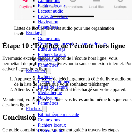
Connexions
Fichiers locaux
Lecteur audio
Listes de lecture
Navigation
Paramètres
Listes de lecture de livres audio pour une organisation
Evertag
facile
Connexions
Correspondances des champs de tags
Étape 10 : Profitez de l’écoute hors ligne
Éditeur de tags
Fichiers locaux
Evermusic excelle dans le support de l’écoute hors ligne, vous
Navigation
permettant de profiter de vos livres audio sans connexion internet. Po
Paramètres
activer l’accès hors ligne :
Evervideo
Fichiers
Appuyez sur l’icône de téléchargement à côté du livre audio ou
Lecteur multimédia
de la liste de lecture que vous souhaitez télécharger.
Listes de lecture
Attendez que le livre audio soit téléchargé sur votre appareil.
Médiathèque
Navigation
Maintenant, vous pouvez écouter vos livres audio même lorsque vous
Paramètres
êtes hors ligne.
Flacbox
Bibliothèque musicale
Conclusion
Connexions
Fichiers locaux
Ce guide complet vous a expertement guidé à travers les étapes
Lecteur audio