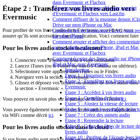
dans Evermusic et Flacbox
Étape 2 : Transférez vos livres audio vers
Exportez votre historique d'écoute complet
d'Evermusic et Flacbox vers Last.fm
Evermusic
Comment diffuser de la musique depuis iCl
Drive sur mon iPhone ou Mac
Pour profiter de vos livres audio dans Evermusic, vous devez vous
Comment lire de la musique FLAC (sans per
assurer qu’ils sont accessibles dans l’application. Voici comment faire 
sur mon iPhone
Comment ajouter et afficher des commentair
Pour les livres audio stockés localement :
sur vos pistes audio sur iPhone, iPad et Mac
avec Evermusic et Flacbox
Comment écouter des livres audio sur iPhon
Connectez votre iPhone ou iPad à votre ordinateur.
iPad et Mac avec Evermusic
Lancez iTunes (ou le Finder sur macOS Catalina ou ultérieur).
Introduction
Sélectionnez votre appareil dans iTunes ou le Finder.
Étape 1 : Organisez vos livres audio
Naviguez vers la section « Evermusic ».
Étape 2 : Transférez vos livres audio 
Glissez et déposez vos fichiers ou dossiers de livres audio dans
Evermusic
la section « Evermusic ».
Étape 3 : Accédez à vos livres audio
Étape 4 : Contrôles de lecture
Vous pouvez en savoir plus sur le partage de fichiers iTunes
ici
.
Étape 5 : Ajustez la vitesse de lecture
Étape 6 : Ajustez les contrôles de lect
Vous pouvez également transférer des livres audio vers l’application
Étape 7 : Créez des signets audio
via WiFi comme décrit
ici
.
Étape 8 : Reprendre la lecture
Étape 9 : Créez des listes de lecture d
Pour les livres audio stockés dans le cloud :
livres audio
Étape 10 : Profitez de l’écoute hors li
Si vos livres audio sont stockés dans un service cloud comme iCloud