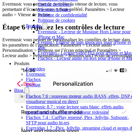
Evermusic vous permet de contrôler la vitesse de lecture, vous
Contrat de licence
permettant d’écouter à votre rythme préféré. Paramètres > Lecteur
Mentions Légales
audio > Vitesse de lecture
Politique de confidentialité
Politique de cookies
Produits
Étape 6 : Ajustez les contrôles de lecture
Evermusic - Lecteur de Musique Hors Ligne pour
iPhone et Mac
Evermusic vous permet de personnaliser les contrôles de lecture dans
Evertag - Éditeur de tags musicaux pour iPhone et
les paramètres de l’application. Paramètres > Lecteur audio >
Mac
Personnalisation > Boutons sur l’écran principal et Paramètres >
Evervideo - Lecteur vidéo HD pour iPhone et Ma
Lecteur audio > Personnalisation > Boutons sur l’écran de verrouillag
Flacbox - Lecteur audio Hi-Res pour iPhone et M
Produits
Evervideo
Evermusic
Flacbox
Evertag
Blog
Flacbox 7.6 : nouveau moteur audio BASS, effets, DSP 
visualiseur musical en direct
Evermusic 8.7 : vraie lecture sans blanc, effets audio,
normalisation du volume, égaliseur redessiné
Flacbox 7.4 : CarPlay repensé, Plex, Jellyfin, Subsonic,
SFTP pour audio hi-res
Evervideo 1.7 : Plex, Jellyfin, streaming cloud et gestes 