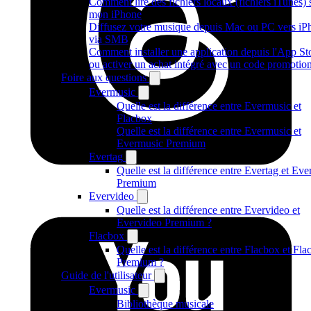
Comment lire des fichiers locaux (fichiers iTunes) 
mon iPhone
Diffusez votre musique depuis Mac ou PC vers iP
via SMB
Comment installer une application depuis l'App St
ou activer un achat intégré avec un code promotio
Foire aux questions
Evermusic
Quelle est la différence entre Evermusic et
Flacbox
Quelle est la différence entre Evermusic et
Evermusic Premium
Evertag
Quelle est la différence entre Evertag et Eve
Premium
Evervideo
Quelle est la différence entre Evervideo et
Evervideo Premium ?
Flacbox
Quelle est la différence entre Flacbox et Fl
Premium ?
Guide de l'utilisateur
Evermusic
Bibliothèque musicale