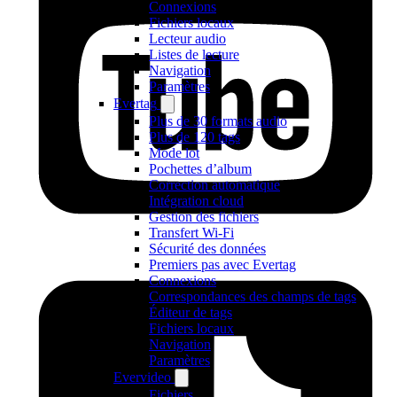
Connexions
Fichiers locaux
Lecteur audio
Listes de lecture
Navigation
Paramètres
Evertag
Plus de 30 formats audio
Plus de 120 tags
Mode lot
Pochettes d’album
Correction automatique
Intégration cloud
Gestion des fichiers
Transfert Wi-Fi
Sécurité des données
Premiers pas avec Evertag
Connexions
Correspondances des champs de tags
Éditeur de tags
Fichiers locaux
Navigation
Paramètres
Evervideo
Fichiers