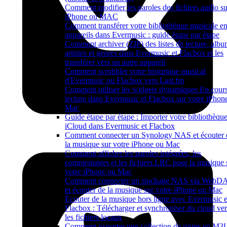
Comment modifier les paroles des fichiers audio su
iPhone ou MAC
Comment transférer votre bibliothèque musicale en
appareils dans Evermusic : guide étape par étape
Comment archiver (ZIP) des listes de lecture, albu
artistes et genres dans Evermusic et Flacbox et les
transférer vers un autre appareil
Comment scrobbler votre historique musical
d'Evermusic ou Flacbox vers Last.fm
Comment utiliser les widgets dynamiques En cour
lecture dans Evermusic et Flacbox sur votre iPhone
Mac
Guide étape par étape : Importer votre bibliothèqu
iCloud dans Evermusic et Flacbox
Comment connecter un Synology NAS et écouter 
la musique sur votre iPhone ou Mac
Comment afficher les paroles intégrées, les
commentaires et les fichiers LRC pour la musique 
votre iPhone ou Mac
Comment connecter un stockage NAS via WebD
et écouter de la musique sur votre iPhone ou Mac
Écouter de la musique hors ligne avec Evermusic e
Flacbox : Télécharger et synchroniser du cloud ver
les fichiers locaux
Comment exporter une collection de pistes en M3