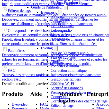
Flacbox Premium ?
intégré pour modifier et gérer vos fichiers audio facilement.
Guide de l'utilisateur
Éditeur de tags
Evermusic
Maîtrisez l’art de la manipulation des métadonnées de fichiers audio.
Bibliothèque musicale
Découvrez comment modifier les métadonnées, transformer les
Connexions
pochettes d’album et gérer plusieurs fichiers simultanément.
Fichiers locaux
Lecteur audio
Correspondances des champs de tags
Listes de lecture
Explorez la liste complète des champs de tags audio pris en charge pa
Navigation
l’application Evertag, y compris les noms de champs internes et les
Paramètres
correspondances entre les principaux formats de métadonnées.
Evertag
Paramètres
Plus de 30 formats audio
Découvrez comment personnaliser votre expérience d’application,
Plus de 120 tags
affiner les performances, gérer l’utilisation des données et adapter les
Mode lot
préférences de langue et d’interface utilisateur à vos goûts.
Pochettes d’album
FAQ
Correction automatique
Trouvez des réponses rapides aux questions courantes dans notre
Intégration cloud
section FAQ.
Gestion des fichiers
Dernière modification
janvier 1, 2020
Transfert Wi-Fi
Sécurité des données
Premiers pas avec Evertag
Produits
Aide
Mentions
Entrepri
Connexions
légales
Correspondances des champs de tags
Evervideo
FAQ
À propo
Éditeur de tags
Evermusic
Mode
Blog