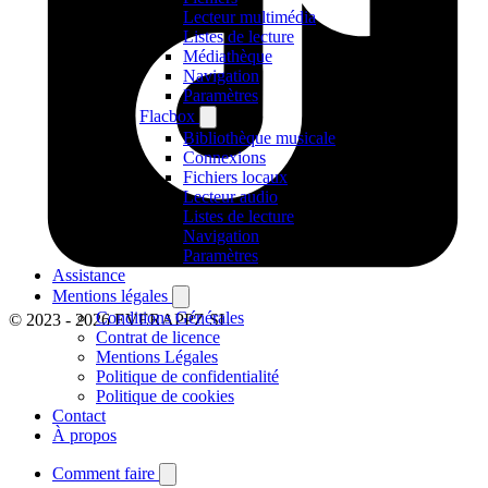
Lecteur multimédia
Listes de lecture
Médiathèque
Navigation
Paramètres
Flacbox
Bibliothèque musicale
Connexions
Fichiers locaux
Lecteur audio
Listes de lecture
Navigation
Paramètres
Assistance
Mentions légales
Conditions Générales
© 2023 - 2026 EVERAPPZ SL
Contrat de licence
Mentions Légales
Politique de confidentialité
Politique de cookies
Contact
À propos
Comment faire