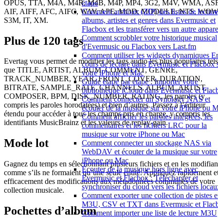
OPUS, TTA, M4A, M4R, M4B, M4P, MP4, 3G2, M4V, WMA, ASF
étape
AIF, AIFF, AFC, AIFC, WAV, APE, MOD, MODULE, NTS, WOW
Comment archiver (ZIP) des listes de lecture
S3M, IT, XM.
albums, artistes et genres dans Evermusic et
Flacbox et les transférer vers un autre appare
Comment scrobbler votre historique musical
Plus de 120 tags
d'Evermusic ou Flacbox vers Last.fm
Comment utiliser les widgets dynamiques E
Evertag vous permet de modifier les tags audio les plus populaires tels
cours de lecture dans Evermusic et Flacbox 
que TITLE, ARTIST, ALBUM, COMMENT, GENRE,
votre iPhone et Mac
TRACK_NUMBER, YEAR, FRONT_COVER, DURATION,
Guide étape par étape : Importer votre
BITRATE, SAMPLE_RATE, CHANNELS, ALBUM_ARTIST,
bibliothèque iCloud dans Evermusic et Flac
COMPOSER, BPM, DISK_NUMBER, RATING, les paroles (y
Comment connecter un Synology NAS et
compris les paroles horodatées) et bien d’autres. Passez à l’éditeur
écouter de la musique sur votre iPhone ou 
étendu pour accéder à tous les champs pris en charge, y compris les
Comment afficher les paroles intégrées, les
identifiants MusicBrainz et les valeurs de replay-gain.
commentaires et les fichiers LRC pour la
musique sur votre iPhone ou Mac
Mode lot
Comment connecter un stockage NAS via
WebDAV et écouter de la musique sur votre
iPhone ou Mac
Gagnez du temps en sélectionnant plusieurs fichiers et en les modifian
Écouter de la musique hors ligne avec
comme s’ils ne formaient qu’une seule entité. Appliquez rapidement e
Evermusic et Flacbox : Télécharger et
efficacement des modifications aux métadonnées communes de votre
synchroniser du cloud vers les fichiers locau
collection musicale.
Comment exporter une collection de pistes 
M3U, CSV et TXT dans Evermusic et Flac
Pochettes d’album
Comment importer une liste de lecture M3U