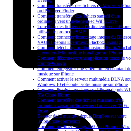
Evertag
Comment transférer des fichiers de Mac vers iPho
ou iPad avec Finder
Comment transférer des fichiers sans fil d'un
ordinateur vers un iPhone avec WiFi-Drive
Transférer des fichiers de l'ordinateur vers l'iPhone
utilisant le protocole SMB
Comment connecter le stockage interne du Blueso
VAULT depuis Evermusic, Flacbox, Evertag
Comment télécharger de la musique depuis YouTu
et écouter de la musique hors ligne sur iPhone
Comment déconnecter une application tierce de vo
compte Google
Comment enregistrer une vidéo tout en écoutant de
musique sur iPhone
Comment activer le serveur multimédia DLNA so
Windows 10 et écouter votre musique sur iPhone
Comment lire de la musique sur iPhone depuis W
My Cloud Home
Comment transférer des fichiers musicaux d'un
ordinateur vers un iPhone sans iTunes avec WiFi-
Drive
Écouter de la musique depuis Dropbox sur votre
iPhone hors connexion
Comment modifier les tags ID3 sur iPhone et Mac