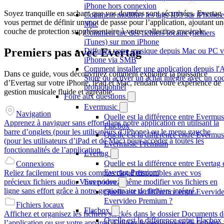
iPhone hors connexion
Soyez tranquille en sachant que vos données sont sécurisées. Evertag
Comment modifier les tags ID3 sur iPhone e
vous permet de définir un mot de passe pour l’application, ajoutant un
Mac
couche de protection supplémentaire à votre collection musicale.
Comment lire des fichiers locaux (fichiers
iTunes) sur mon iPhone
Premiers pas avec Evertag
Diffusez votre musique depuis Mac ou PC v
iPhone via SMB
Comment installer une application depuis l'
Dans ce guide, vous découvrirez comment exploiter la puissance
Store ou activer un achat intégré avec un co
d’Evertag sur votre iPhone, iPad et Mac, rendant votre expérience de
promotionnel
gestion musicale fluide et agréable.
Foire aux questions
Evermusic
Navigation
Quelle est la différence entre Evermus
Apprenez à naviguer sans effort dans notre application en utilisant la
Flacbox
barre d’onglets (pour les utilisateurs d’iPhone) ou le menu gauche
Quelle est la différence entre Evermus
(pour les utilisateurs d’iPad et de Mac) pour accéder à toutes les
Evermusic Premium
fonctionnalités de l’application.
Evertag
Quelle est la différence entre Evertag 
Connexions
Evertag Premium
Reliez facilement tous vos comptes cloud disponibles avec vos
précieux fichiers audio. Vous pouvez même modifier vos fichiers en
Evervideo
ligne sans effort grâce à notre gestionnaire de fichiers intégré.
Quelle est la différence entre Evervide
Evervideo Premium ?
Fichiers locaux
Flacbox
Affichez et organisez les fichiers stockés dans le dossier Documents d
Quelle est la différence entre Flacbox 
l’application ou sur votre appareil. Utilisez le gestionnaire de fichiers