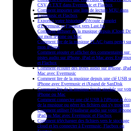
CSV et TXT dans Evermusic et Flacbox
Comment importer une liste de lecture M3U dans
Evermusic et Flacbox
Exportez votre historique d'écoute complet
d'Evermusic et Flacbox vers Last.fm
Comment diffuser de la musique depuis iCloud Dr
sur mon iPhone ou Mac
Comment lire de la musique FLAC (sans perte) su
mon iPhone
Comment ajouter et afficher des commentaires sur
pistes audio sur iPhone, iPad et Mac avec Evermus
et Flacbox
Comment écouter des livres audio sur iPhone, iPad
Mac avec Evermusic
Comment lire de la musique depuis une clé USB s
iPhone avec Evermusic et iXpand de SanDisk
Comment lire de la musique locale stockée sur vot
iPhone ou Mac
Comment connecter une clé USB à l'iPhone et éco
de la musique ou gérer les fichiers qui s'y trouvent
Comment utiliser l'égaliseur audio sur votre iPhone
iPad ou Mac avec Evermusic et Flacbox
Comment télécharger des fichiers vers le stockage
cloud et les connecter à Evermusic, Flacbox ou