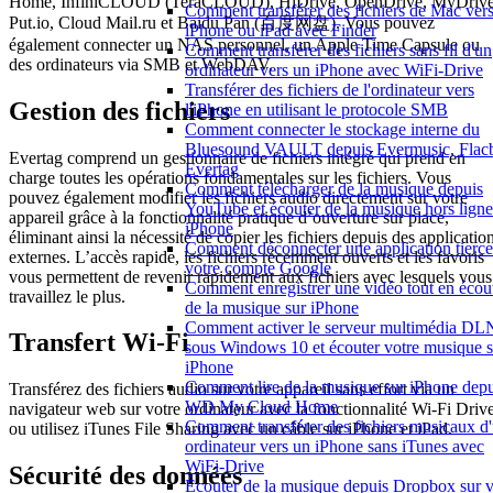
Home, InfiniCLOUD (TeraCLOUD), HiDrive, OpenDrive, MyDrive
Comment transférer des fichiers de Mac ver
Put.io, Cloud Mail.ru et Baidu Pan (百度网盘). Vous pouvez
iPhone ou iPad avec Finder
également connecter un NAS personnel, un Apple Time Capsule ou
Comment transférer des fichiers sans fil d'un
des ordinateurs via SMB et WebDAV.
ordinateur vers un iPhone avec WiFi-Drive
Transférer des fichiers de l'ordinateur vers
Gestion des fichiers
l'iPhone en utilisant le protocole SMB
Comment connecter le stockage interne du
Bluesound VAULT depuis Evermusic, Flac
Evertag comprend un gestionnaire de fichiers intégré qui prend en
Evertag
charge toutes les opérations fondamentales sur les fichiers. Vous
Comment télécharger de la musique depuis
pouvez également modifier les fichiers audio directement sur votre
YouTube et écouter de la musique hors ligne
appareil grâce à la fonctionnalité pratique d’ouverture sur place,
iPhone
éliminant ainsi la nécessité de copier les fichiers depuis des applicatio
Comment déconnecter une application tierce
externes. L’accès rapide, les fichiers récemment ouverts et les favoris
votre compte Google
vous permettent de revenir rapidement aux fichiers avec lesquels vous
Comment enregistrer une vidéo tout en écou
travaillez le plus.
de la musique sur iPhone
Comment activer le serveur multimédia D
Transfert Wi-Fi
sous Windows 10 et écouter votre musique s
iPhone
Comment lire de la musique sur iPhone depu
Transférez des fichiers audio sur votre appareil sans effort via un
WD My Cloud Home
navigateur web sur votre ordinateur avec la fonctionnalité Wi-Fi Drive
Comment transférer des fichiers musicaux d
ou utilisez iTunes File Sharing avec un câble sur iPhone et iPad.
ordinateur vers un iPhone sans iTunes avec
WiFi-Drive
Sécurité des données
Écouter de la musique depuis Dropbox sur v