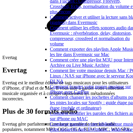
dans Flacbox : Compressor, Freeverb,
Crossfeed, Echo, normalisation du volume e
plus encore
Comment activer et utiliser la lecture sans b
(gapless) dans Evermusic
Comment utiliser les effets sonores audio da
Evermusic : réverbération, delay, distorsion,
compresseur, crossfeed et normalisation du
volume
Comment exporter des playlists Apple Music
les lire dans Evermusic sur Mac
Evertag
Comment créer une playlist M3U pour Inter
Archive ou Live Music Archive
Evertag
Comment lire votre musique depuis Mac / P
Linux / NAS sur iPhone avec le serveur Ko
DLNA
Evertag est le meilleur éditeur de tags musicaux pour les utilisateurs
Comment écouter votre propre musique sur
d’iPhone, d’iPad et de Mac. Il vous aide à garder votre collection
iPhone avec CarPlay
musicale organisée et à corriger rapidement les métadonnées
Comment changer les pochettes d'albums po
incorrectes.
les pistes locales sur Spotify : guide étape pa
étape (mobile et ordinateur)
Plus de 30 formats audio
Comment modifier les paroles des fichiers a
sur iPhone ou MAC
Evertag gère parfaitement une large gamme de formats audio
Comment transférer votre bibliothèque musi
populaires, notamment MP3, OGG, OGA, FLAC, MPC, WV, SPX,
entre appareils dans Evermusic : guide étape