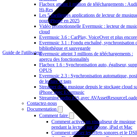
Flacbox atteint 1 million de téléchargements : Aud
Hi-Res
Les 5 meilleures applications de lecteur de musiqu
pour iPhone en 2025
Vidéo promotionnelle Evermusic : lecteur de musi
cloud
Evermusic 3.6 : CarPlay, VoiceOver et plus encore
Evermusic 3.1 : Fondu enchaîné, synchronisation 
bibliothèque et sauvegarde
Guide de l'utilisateur
Evermusic atteint 3 millions de téléchargements :
aperçu des fonctionnalités
Flacbox 1.6 : Synchronisation auto, égaliseur, supp
OPUS
Evermusic 2.3 : Synchronisation automatique, posi
de lecture et tags
Streamer de la musique depuis le stockage cloud s
iPhone avec Evermusic
Streaming audio iOS avec AVAssetResourceLoade
Contactez-nous
Documentation
Comment faire
Comment activer un visualiseur de musique
pendant la lecture sur iPhone, iPad et Mac
Comment utiliser les effets sonores et le DS