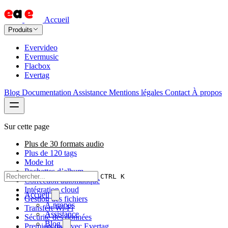
Accueil
Produits
Evervideo
Evermusic
Flacbox
Evertag
Blog
Documentation
Assistance
Mentions légales
Contact
À propos
Sur cette page
Plus de 30 formats audio
Plus de 120 tags
Mode lot
Pochettes d’album
CTRL K
Correction automatique
Intégration cloud
Accueil
Gestion des fichiers
À propos
Transfert Wi-Fi
Assistance
Sécurité des données
Blog
Premiers pas avec Evertag