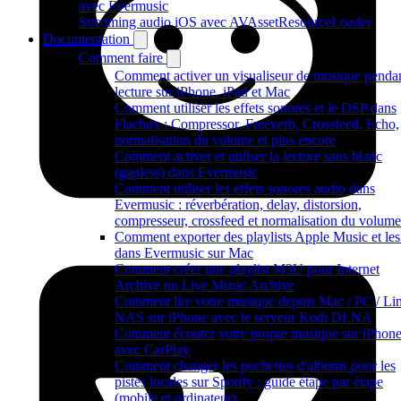
avec Evermusic
Streaming audio iOS avec AVAssetResourceLoader
Documentation
Comment faire
Comment activer un visualiseur de musique pendan
lecture sur iPhone, iPad et Mac
Comment utiliser les effets sonores et le DSP dans
Flacbox : Compressor, Freeverb, Crossfeed, Echo,
normalisation du volume et plus encore
Comment activer et utiliser la lecture sans blanc
(gapless) dans Evermusic
Comment utiliser les effets sonores audio dans
Evermusic : réverbération, delay, distorsion,
compresseur, crossfeed et normalisation du volume
Comment exporter des playlists Apple Music et les 
dans Evermusic sur Mac
Comment créer une playlist M3U pour Internet
Archive ou Live Music Archive
Comment lire votre musique depuis Mac / PC / Lin
NAS sur iPhone avec le serveur Kodi DLNA
Comment écouter votre propre musique sur iPhon
avec CarPlay
Comment changer les pochettes d'albums pour les
pistes locales sur Spotify : guide étape par étape
(mobile et ordinateur)