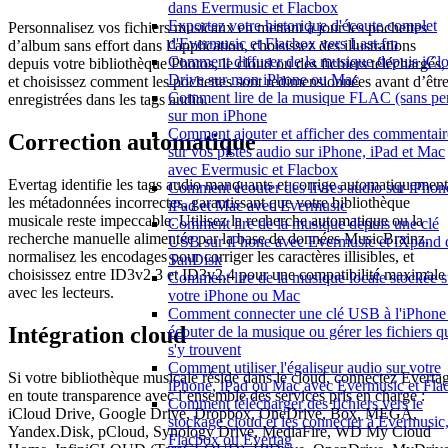
dans Evermusic et Flacbox
Exportez votre historique d'écoute complet
Personnalisez vos fichiers musicaux en mettant à jour les pochettes
d'Evermusic et Flacbox vers Last.fm
d’album sans effort dans l’application, choisissez des illustrations
Comment diffuser de la musique depuis iCl
depuis votre bibliothèque Photos, le cloud ou des fichiers téléchargés,
Drive sur mon iPhone ou Mac
et choisissez comment les pochettes sont redimensionnées avant d’êtr
Comment lire de la musique FLAC (sans per
enregistrées dans les tags audio.
sur mon iPhone
Comment ajouter et afficher des commentair
Correction automatique
sur vos pistes audio sur iPhone, iPad et Mac
avec Evermusic et Flacbox
Evertag identifie les tags audio manquants et corrige automatiquement
Comment écouter des livres audio sur iPhon
les métadonnées incorrectes, garantissant que votre bibliothèque
iPad et Mac avec Evermusic
musicale reste impeccable. Utilisez la recherche automatique ou la
Comment lire de la musique depuis une clé
recherche manuelle alimentée par la base de données MusicBrainz,
USB sur iPhone avec Evermusic et iXpand 
normalisez les encodages pour corriger les caractères illisibles, et
SanDisk
choisissez entre ID3v2.3 et ID3v2.4 pour une compatibilité maximale
Comment lire de la musique locale stockée s
avec les lecteurs.
votre iPhone ou Mac
Comment connecter une clé USB à l'iPhone 
Intégration cloud
écouter de la musique ou gérer les fichiers q
s'y trouvent
Comment utiliser l'égaliseur audio sur votre
Si votre bibliothèque musicale réside dans le cloud, connectez Everta
iPhone, iPad ou Mac avec Evermusic et Fla
en toute transparence avec l’ensemble des services pris en charge :
Comment télécharger des fichiers vers le
iCloud Drive, Google Drive, Dropbox, OneDrive, Box, MEGA,
stockage cloud et les connecter à Evermusic
Yandex.Disk, pCloud, Synology Drive, MediaFire, WD My Cloud
Flacbox ou Evertag