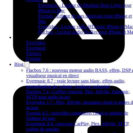
Evermusic - Lecteur de Musique Hors Ligne pour
iPhone et Mac
Evertag - Éditeur de tags musicaux pour iPhone et
Mac
Evervideo - Lecteur vidéo HD pour iPhone et Ma
Flacbox - Lecteur audio Hi-Res pour iPhone et M
Produits
Evervideo
Evermusic
Flacbox
Evertag
Blog
Flacbox 7.6 : nouveau moteur audio BASS, effets, DSP 
visualiseur musical en direct
Evermusic 8.7 : vraie lecture sans blanc, effets audio,
normalisation du volume, égaliseur redessiné
Flacbox 7.4 : CarPlay repensé, Plex, Jellyfin, Subsonic,
SFTP pour audio hi-res
Evervideo 1.7 : Plex, Jellyfin, streaming cloud et gestes 
lecture
Evertag 4.2 : nouvelles connexions cloud et options de
l'éditeur de tags
Evermusic 8.6 : nouveau CarPlay, Plex, Jellyfin, SFTP,
widget de paroles