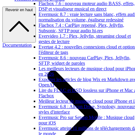
Flacbox 7.6 : nouveau moteur audio BASS, effets,
DSP et visualiseur musical en direct
Revenir en haut
Evermusic 8.7 : vraie lecture sans blanc, effets aud
normalisation du volume, égaliseur redessiné
Flacbox 7.4 : CarPlay repensé, Plex, Jellyfin,
Subsonic, SFTP pour audio hi-res
Evervideo 1.7 : Plex, Jellyfin, streaming cloud et
gestes de lecture
Documentation
Evertag 4.2 : nouvelles connexions cloud et option
l'éditeur de tags
Evermusic 8.6 : nouveau CarPlay, Plex, Jellyfin,
SFTP, widget de paroles
Les meilleurs lecteurs de musique cloud pour iPho
en 2026
Exporter les articles de blog Wix en Markdown av
OpenAI
Lire du FLAC et DSD lossless sur iPhone et Mac 
Flacbox
Meilleur lecteur de musique cloud pour iPhone et 
Evermusic 6.8 : Aliyun Drive, Synology, nouveau
styles d'interface
Evermusic Pro sur Setapp Mobile : Musique cloud
pour iOS
Evermusic atteint 11 millions de téléchargements d
le monde