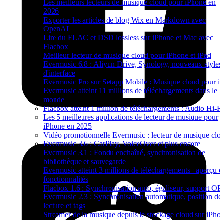
Les meilleurs lecteurs de musique cloud pour iPhone en
2026
Exporter les articles de blog Wix en Markdown avec
OpenAI
Lire du FLAC et DSD lossless sur iPhone et Mac avec
Flacbox
Meilleur lecteur de musique cloud pour iPhone et iPad
Evermusic 6.8 : Aliyun Drive, Synology, nouveaux style
d'interface
Evermusic Pro sur Setapp Mobile : Musique cloud pour 
Evermusic atteint 11 millions de téléchargements dans le
monde
Flacbox atteint 1 million de téléchargements : Audio Hi-
Les 5 meilleures applications de lecteur de musique pour
iPhone en 2025
Vidéo promotionnelle Evermusic : lecteur de musique cl
Evermusic 3.6 : CarPlay, VoiceOver et plus encore
Evermusic 3.1 : Fondu enchaîné, synchronisation de
bibliothèque et sauvegarde
Evermusic atteint 3 millions de téléchargements : aperçu 
fonctionnalités
Flacbox 1.6 : Synchronisation auto, égaliseur, support 
Evermusic 2.3 : Synchronisation automatique, position d
lecture et tags
Streamer de la musique depuis le stockage cloud sur iPh