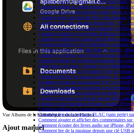
Comment activer et utiliser la lecture sans blanc (
Comment utiliser les effets sonores audio dans Eve
Comment exporter des playlists Apple Music et les
Comment créer une playlist M3U pour Internet Ar
Comment lire votre musique depuis Mac / PC / L
Comment écouter votre propre musique sur iPhon
Comment changer les pochettes d'albums pour les pis
Comment modifier les paroles des fichiers audio
Comment transférer votre bibliothèque musicale ent
Comment archiver (ZIP) des listes de lecture, album
Comment scrobbler votre historique musical d'Eve
Comment utiliser les widgets dynamiques En cours
Guide étape par étape : Importer votre bibliothèq
Comment connecter un Synology NAS et écouter d
Comment afficher les paroles intégrées, les comme
Comment connecter un stockage NAS via WebDAV 
Écouter de la musique hors ligne avec Evermusic et
Comment exporter une collection de pistes en M
Comment importer une liste de lecture M3U dans 
Exportez votre historique d'écoute complet d'Ever
Comment diffuser de la musique depuis iCloud D
Comment lire de la musique FLAC (sans perte) s
Vue Albums de la bibliothèque musicale Flacbox
Comment ajouter et afficher des commentaires sur 
Comment écouter des livres audio sur iPhone, iPa
Ajout manuel
Comment lire de la musique depuis une clé USB s