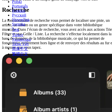
Polski
Português
Recherche
Română
Русский
Slovenčina
La fonctionnalité de recherche vous permet de localiser une piste, un
Svenska
artiste, un album ou un genre spécifique dans votre bibliothèque
musicale. Dans l’écran de recherche, vous avez accès aux actions Trie
ไทย
Filtrer et vue Grille / Liste. La recherche s’effectue localement dans la
Türkçe
base de données de la bibliothèque musicale, ce qui lui permet de
Українська
fonctionner entièrement hors ligne et de renvoyer des résultats au fur e
Tiếng Việt
à mesure que vous tapez.
简体中文
繁體中文