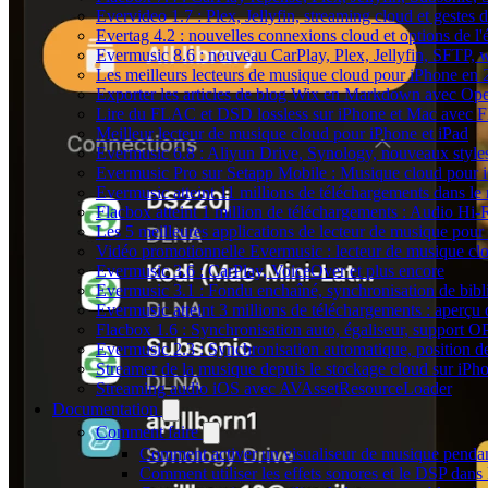
Evervideo 1.7 : Plex, Jellyfin, streaming cloud et gestes d
Evertag 4.2 : nouvelles connexions cloud et options de l'é
Evermusic 8.6 : nouveau CarPlay, Plex, Jellyfin, SFTP, 
Les meilleurs lecteurs de musique cloud pour iPhone en
Exporter les articles de blog Wix en Markdown avec Op
Lire du FLAC et DSD lossless sur iPhone et Mac avec 
Meilleur lecteur de musique cloud pour iPhone et iPad
Evermusic 6.8 : Aliyun Drive, Synology, nouveaux styles
Evermusic Pro sur Setapp Mobile : Musique cloud pour 
Evermusic atteint 11 millions de téléchargements dans l
Flacbox atteint 1 million de téléchargements : Audio Hi-
Les 5 meilleures applications de lecteur de musique pou
Vidéo promotionnelle Evermusic : lecteur de musique cl
Evermusic 3.6 : CarPlay, VoiceOver et plus encore
Evermusic 3.1 : Fondu enchaîné, synchronisation de bibl
Evermusic atteint 3 millions de téléchargements : aperçu 
Flacbox 1.6 : Synchronisation auto, égaliseur, support 
Evermusic 2.3 : Synchronisation automatique, position de 
Streamer de la musique depuis le stockage cloud sur iP
Streaming audio iOS avec AVAssetResourceLoader
Documentation
Comment faire
Comment activer un visualiseur de musique pendant
Comment utiliser les effets sonores et le DSP dan