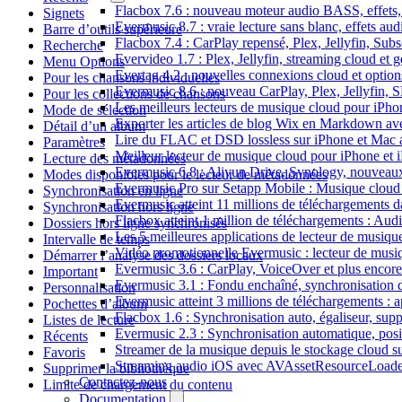
Flacbox 7.6 : nouveau moteur audio BASS, effets, 
Signets
Evermusic 8.7 : vraie lecture sans blanc, effets au
Barre d’outils supérieure
Flacbox 7.4 : CarPlay repensé, Plex, Jellyfin, Sub
Recherche
Evervideo 1.7 : Plex, Jellyfin, streaming cloud et g
Menu Options
Evertag 4.2 : nouvelles connexions cloud et options
Pour les chansons individuelles
Evermusic 8.6 : nouveau CarPlay, Plex, Jellyfin, 
Pour les collections de chansons
Les meilleurs lecteurs de musique cloud pour iPh
Mode de sélection
Exporter les articles de blog Wix en Markdown a
Détail d’un album
Lire du FLAC et DSD lossless sur iPhone et Mac 
Paramètres
Meilleur lecteur de musique cloud pour iPhone et 
Lecture des métadonnées
Evermusic 6.8 : Aliyun Drive, Synology, nouveaux 
Modes disponibles pour le lecteur de métadonnées
Evermusic Pro sur Setapp Mobile : Musique cloud
Synchronisation en ligne
Evermusic atteint 11 millions de téléchargements 
Synchronisation hors ligne
Flacbox atteint 1 million de téléchargements : Aud
Dossiers hors ligne synchronisés
Les 5 meilleures applications de lecteur de musiq
Intervalle de temps
Vidéo promotionnelle Evermusic : lecteur de musi
Démarrer l’analyse des dossiers locaux
Evermusic 3.6 : CarPlay, VoiceOver et plus encore
Important
Evermusic 3.1 : Fondu enchaîné, synchronisation d
Personnalisation
Evermusic atteint 3 millions de téléchargements : a
Pochettes d’album
Flacbox 1.6 : Synchronisation auto, égaliseur, su
Listes de lecture
Evermusic 2.3 : Synchronisation automatique, posit
Récents
Streamer de la musique depuis le stockage cloud 
Favoris
Streaming audio iOS avec AVAssetResourceLoade
Supprimer la bibliothèque
Contactez-nous
Limite de chargement du contenu
Documentation