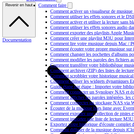
Revenir en haut
Comment faire
Comment activer un visualiseur de musique p
Comment utiliser les effets sonores et le D
Comment activer et utiliser la lecture sans 
Comment utiliser les effets sonores audio da
Comment exporter des playlists Apple Music
Comment créer une playlist M3U pour Inter
Documentation
Comment lire votre musique depuis Mac / 
Comment écouter votre propre musique sur 
Comment changer les pochettes d'albums pour 
Comment modifier les paroles des fichiers
Comment transférer votre bibliothèque music
Comment archiver (ZIP) des listes de lecture,
Comment scrobbler votre historique musical
Comment utiliser les widgets dynamiques En
Guide étape par étape : Importer votre bibl
Comment connecter un Synology NAS et éco
Comment afficher les paroles intégrées, les
Comment connecter un stockage NAS via We
Écouter de la musique hors ligne avec Evermu
Comment exporter une collection de piste
Comment importer une liste de lecture M3U
Exportez votre historique d'écoute complet 
Comment diffuser de la musique depuis iC