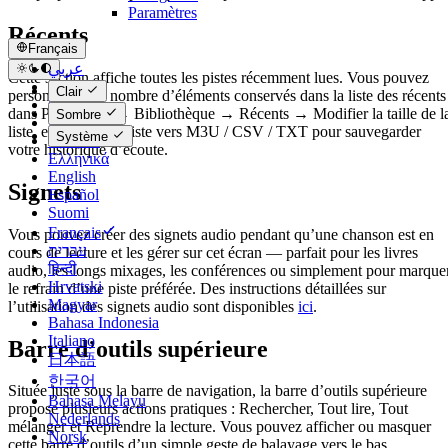
Paramètres
Récents
Français
عربي
Cette section affiche toutes les pistes récemment lues. Vous pouvez
Català
Clair
personnaliser le nombre d’éléments conservés dans la liste des récents
Čeština
dans Paramètres → Bibliothèque → Récents → Modifier la taille de l
Sombre
Dansk
liste, et exporter la liste vers M3U / CSV / TXT pour sauvegarder
Système
Deutsch
votre historique d’écoute.
Ελληνικά
English
Signets
Español
Suomi
Français
Vous pouvez créer des signets audio pendant qu’une chanson est en
עברית
cours de lecture et les gérer sur cet écran — parfait pour les livres
हिन्दी
audio, les longs mixages, les conférences ou simplement pour marque
Hrvatski
le refrain d’une piste préférée. Des instructions détaillées sur
Magyar
l’utilisation des signets audio sont disponibles
ici
.
Bahasa Indonesia
Italiano
Barre d’outils supérieure
日本語
한국어
Située juste sous la barre de navigation, la barre d’outils supérieure
Bahasa Melayu
propose plusieurs actions pratiques : Rechercher, Tout lire, Tout
Nederlands
mélanger et Reprendre la lecture. Vous pouvez afficher ou masquer
Norsk
cette barre d’outils d’un simple geste de balayage vers le bas.