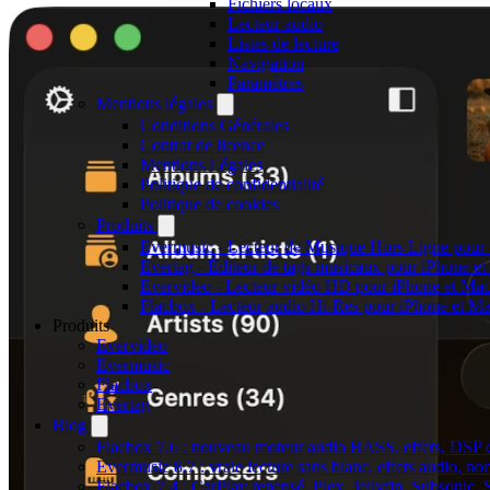
Fichiers locaux
Lecteur audio
Listes de lecture
Navigation
Paramètres
Mentions légales
Conditions Générales
Contrat de licence
Mentions Légales
Politique de confidentialité
Politique de cookies
Produits
Evermusic - Lecteur de Musique Hors Ligne pour
Evertag - Éditeur de tags musicaux pour iPhone e
Evervideo - Lecteur vidéo HD pour iPhone et Ma
Flacbox - Lecteur audio Hi-Res pour iPhone et M
Produits
Evervideo
Evermusic
Flacbox
Evertag
Blog
Flacbox 7.6 : nouveau moteur audio BASS, effets, DSP et
Evermusic 8.7 : vraie lecture sans blanc, effets audio, no
Flacbox 7.4 : CarPlay repensé, Plex, Jellyfin, Subsonic,