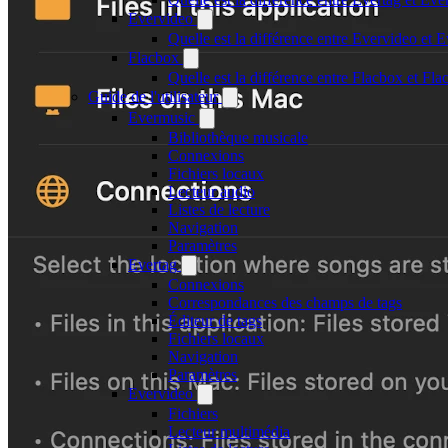
Evervideo
Quelle est la différence entre Evervideo et
Flacbox
Quelle est la différence entre Flacbox et F
Guide de l'utilisateur
Evermusic
Bibliothèque musicale
Connexions
Fichiers locaux
Lecteur audio
Listes de lecture
Navigation
Paramètres
Evertag
Connexions
Correspondances des champs de tags
Éditeur de tags
Fichiers locaux
Navigation
Paramètres
Evervideo
Fichiers
Lecteur multimédia