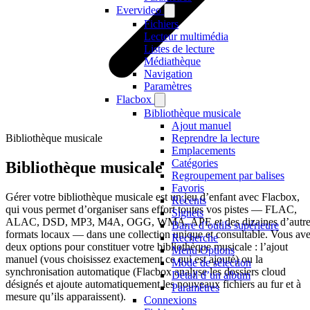
Evervideo
Fichiers
Lecteur multimédia
Listes de lecture
Médiathèque
Navigation
Paramètres
Flacbox
Bibliothèque musicale
Ajout manuel
Bibliothèque musicale
Reprendre la lecture
Emplacements
Catégories
Bibliothèque musicale
Regroupement par balises
Favoris
Gérer votre bibliothèque musicale est un jeu d’enfant avec Flacbox,
Récents
qui vous permet d’organiser sans effort toutes vos pistes — FLAC,
Signets
ALAC, DSD, MP3, M4A, OGG, WMA, APE et des dizaines d’autre
Barre d’outils supérieure
formats locaux — dans une collection unique et consultable. Vous av
Recherche
deux options pour constituer votre bibliothèque musicale : l’ajout
Menu Options
manuel (vous choisissez exactement ce qui est ajouté) ou la
Mode de sélection
synchronisation automatique (Flacbox analyse les dossiers cloud
Détail d’un album
désignés et ajoute automatiquement les nouveaux fichiers au fur et à
Paramètres
mesure qu’ils apparaissent).
Connexions