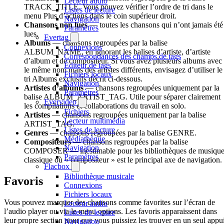
Lecteur audio
TRACK_TITLE. Vous pouvez vérifier l’ordre de tri dans le
Listes de lecture
menu Plus d’actions dans le coin supérieur droit.
Navigation
Chansons non lues
— toutes les chansons qui n’ont jamais été
Paramètres
lues.
Evertag
Albums
— chansons regroupées par la balise
Connexions
ALBUM_NAME, en ignorant les balises d’artiste, d’artiste
Correspondances des champs de tags
d’album et de compositeur. Si vous avez plusieurs albums avec
Éditeur de tags
le même nom mais des artistes différents, envisagez d’utiliser le
Fichiers locaux
tri Albums exclusifs décrit ci-dessous.
Navigation
Artistes d’albums
— chansons regroupées uniquement par la
Paramètres
balise ALBUM_ARTIST_TAG. Utile pour séparer clairement
Evervideo
les compilations et collaborations du travail en solo.
Fichiers
Artistes
— chansons regroupées uniquement par la balise
Lecteur multimédia
ARTIST_TAG.
Listes de lecture
Genres
— chansons regroupées par la balise GENRE.
Médiathèque
Compositeurs
— chansons regroupées par la balise
Navigation
COMPOSER — inestimable pour les bibliothèques de musiqu
Paramètres
classique où « compositeur » est le principal axe de navigation.
Flacbox
Bibliothèque musicale
Favoris
Connexions
Fichiers locaux
Vous pouvez marquer des chansons comme favorites sur l’écran de
Lecteur audio
l’audio player ou via le menu options. Les favoris apparaissent dans
Listes de lecture
leur propre section pour que vous puissiez les trouver en un seul appui
Navigation