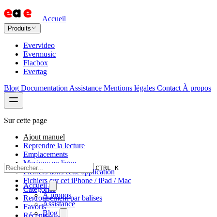
Accueil
Produits
Evervideo
Evermusic
Flacbox
Evertag
Blog
Documentation
Assistance
Mentions légales
Contact
À propos
Sur cette page
Ajout manuel
Reprendre la lecture
Emplacements
Musique en ligne
CTRL K
Fichiers dans cette application
Fichiers sur cet iPhone / iPad / Mac
Accueil
Catégories
À propos
Regroupement par balises
Assistance
Favoris
Blog
Récents