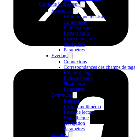
Guide de l'utilisateur
Evermusic
Bibliothèque musicale
Connexions
Fichiers locaux
Lecteur audio
Listes de lecture
Navigation
Paramètres
Evertag
Connexions
Correspondances des champs de tags
Éditeur de tags
Fichiers locaux
Navigation
Paramètres
Evervideo
Fichiers
Lecteur multimédia
Listes de lecture
Médiathèque
Navigation
Paramètres
Flacbox