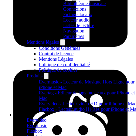
Bibliothèque musicale
Connexions
Fichiers locaux
Lecteur audio
Listes de lecture
Navigation
Paramètres
Mentions légales
Conditions Générales
Contrat de licence
Mentions Légales
Politique de confidentialité
Politique de cookies
Produits
Evermusic - Lecteur de Musique Hors Ligne pour
iPhone et Mac
Evertag - Éditeur de tags musicaux pour iPhone et
Mac
Evervideo - Lecteur vidéo HD pour iPhone et Ma
Flacbox - Lecteur audio Hi-Res pour iPhone et M
Produits
Evervideo
Evermusic
Flacbox