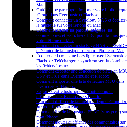
Mac
Guide étape par étape : Importer votre bibliothèqu
iCloud dans Evermusic et Flacbox
Comment connecter un Synology NAS et écouter 
la musique sur votre iPhone ou Mac
Comment afficher les paroles intégrées, les
commentaires et les fichiers LRC pour la musique 
votre iPhone ou Mac
Comment connecter un stockage NAS via WebD
et écouter de la musique sur votre iPhone ou Mac
Écouter de la musique hors ligne avec Evermusic e
Flacbox : Télécharger et synchroniser du cloud ver
les fichiers locaux
Comment exporter une collection de pistes en M3
CSV et TXT dans Evermusic et Flacbox
Comment importer une liste de lecture M3U dans
Evermusic et Flacbox
Exportez votre historique d'écoute complet
d'Evermusic et Flacbox vers Last.fm
Comment diffuser de la musique depuis iCloud Dr
sur mon iPhone ou Mac
Comment lire de la musique FLAC (sans perte) su
mon iPhone
Comment ajouter et afficher des commentaires sur