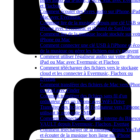
pistes audio sur iPhone, iPad et Mac avec Evermus
et Flacbox
Comment écouter des livres audio sur iPhone, iPad
Mac avec Evermusic
Comment lire de la musique depuis une clé USB s
iPhone avec Evermusic et iXpand de SanDisk
Comment lire de la musique locale stockée sur vot
iPhone ou Mac
Comment connecter une clé USB à l'iPhone et éco
de la musique ou gérer les fichiers qui s'y trouvent
Comment utiliser l'égaliseur audio sur votre iPhone
iPad ou Mac avec Evermusic et Flacbox
Comment télécharger des fichiers vers le stockage
cloud et les connecter à Evermusic, Flacbox ou
Evertag
Comment transférer des fichiers de Mac vers iPho
ou iPad avec Finder
Comment transférer des fichiers sans fil d'un
ordinateur vers un iPhone avec WiFi-Drive
Transférer des fichiers de l'ordinateur vers l'iPhone
utilisant le protocole SMB
Comment connecter le stockage interne du Blueso
VAULT depuis Evermusic, Flacbox, Evertag
Comment télécharger de la musique depuis YouTu
et écouter de la musique hors ligne sur iPhone