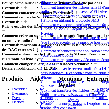
iPhone ou iPad avec Finder
Pourquoi ma musique cloud ne se synchronise-t-elle pas dans
Comment transférer des fichiers sans fil d'un
Evermusic ?
ordinateur vers un iPhone avec WiFi-Drive
Comment contacter le support Evermusic ?
Transférer des fichiers de l'ordinateur vers
Comment rechercher une chanson, un album ou un artiste dans
l'iPhone en utilisant le protocole SMB
Evermusic ?
Comment connecter le stockage interne du
Puis-je écouter des livres audio ou des podcasts avec Evermusic ?
Bluesound VAULT depuis Evermusic, Flac
Evertag
Comment créer un signet à une position spécifique dans une piste
Comment télécharger de la musique depuis
ou un livre audio ?
YouTube et écouter de la musique hors ligne
Evermusic fonctionne-t-il avec des écouteurs Bluetooth, AirPods 
iPhone
des DAC externes ?
Comment déconnecter une application tierce
Comment utiliser une clé USB ou une carte SD avec Evermusic
votre compte Google
sur iPhone ou iPad ?
Comment enregistrer une vidéo tout en écou
Comment changer la langue de l’interface Evermusic ?
de la musique sur iPhone
Dernière modification
juin 12, 2025
Comment activer le serveur multimédia D
sous Windows 10 et écouter votre musique s
iPhone
Produits
Aide
Mentions
Entrepri
Comment lire de la musique sur iPhone depu
légales
WD My Cloud Home
Evervideo
FAQ
À propo
Comment transférer des fichiers musicaux d
Evermusic
Mode
Blog
ordinateur vers un iPhone sans iTunes avec
Mentions
Evertag
d'emploi
Contact
WiFi-Drive
légales
Flacbox
Guide de
Écouter de la musique depuis Dropbox sur v
Politique
l'utilisateur
iPhone hors connexion
de