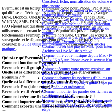
Crossfeed, Echo, normalisation du volume e
plus encore
Evermusic est un lecteur de musique cloud pour iPhone, iPad et Mac
Comment activer et utiliser la lecture sans b
qui diffuse et télécharge des chansons depuis iCloud Drive, Google
(gapless) dans Evermusic
Drive, Dropbox, OneDrive, MEGA, Box, pCloud, Yandex Disk,
Comment utiliser les effets sonores audio da
WebDAV, SMB, DLNA, les appareils NAS et bien d’autres. Cette
Evermusic : réverbération, delay, distorsion,
FAQ répond aux questions les plus fréquemment posées par les
compresseur, crossfeed et normalisation du
utilisateurs concernant les formats et protocoles pris en charge, les
volume
fonctionnalités Premium, la lecture hors ligne, CarPlay, les widgets, le
Comment exporter des playlists Apple Music
sauvegardes et le dépannage. Pour des guides étape par étape,
les lire dans Evermusic sur Mac
consultez le
Guide utilisateur Evermusic
ou parcourez nos
articles
Comment créer une playlist M3U pour Inter
pratiques
.
Archive ou Live Music Archive
Comment lire votre musique depuis Mac / P
Qu’est-ce qu’Evermusic ?
Linux / NAS sur iPhone avec le serveur Ko
Comment fonctionne Evermusic ?
DLNA
Evermusic est-il gratuit ?
Comment écouter votre propre musique sur
Quelle est la différence entre Evermusic Free et Evermusic
iPhone avec CarPlay
Premium ?
Comment changer les pochettes d'albums po
Quelle est la différence entre Evermusic Free (icône bleue) et
les pistes locales sur Spotify : guide étape pa
Evermusic Pro (icône rouge) ?
étape (mobile et ordinateur)
Comment modifier les paroles des fichiers a
Evermusic est-il sécurisé ?
sur iPhone ou MAC
Comment créer une liste de lecture dans Evermusic ?
Comment transférer votre bibliothèque musi
Comment importer une liste de lecture M3U dans Evermusic ?
entre appareils dans Evermusic : guide étape
Comment exporter une liste de lecture vers M3U, CSV ou TXT 
étape