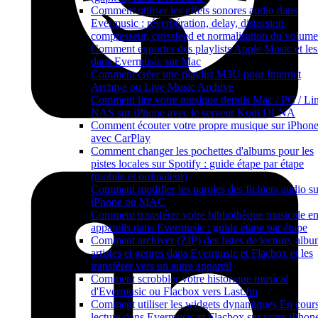
Comment utiliser les effets sonores audio dans
Evermusic : réverbération, delay, distorsion,
compresseur, crossfeed et normalisation du volume
Comment exporter des playlists Apple Music et les 
dans Evermusic sur Mac
Comment créer une playlist M3U pour Internet
Archive ou Live Music Archive
Comment lire votre musique depuis Mac / PC / Lin
NAS sur iPhone avec le serveur Kodi DLNA
Comment écouter votre propre musique sur iPhon
avec CarPlay
Comment changer les pochettes d'albums pour les
pistes locales sur Spotify : guide étape par étape
(mobile et ordinateur)
Comment modifier les paroles des fichiers audio su
iPhone ou MAC
Comment transférer votre bibliothèque musicale en
appareils dans Evermusic : guide étape par étape
Comment archiver (ZIP) des listes de lecture, albu
artistes et genres dans Evermusic et Flacbox et les
transférer vers un autre appareil
Comment scrobbler votre historique musical
d'Evermusic ou Flacbox vers Last.fm
Comment utiliser les widgets dynamiques En cour
lecture dans Evermusic et Flacbox sur votre iPhone