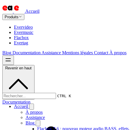
Accueil
Produits
Evervideo
Evermusic
Flacbox
Evertag
Blog
Documentation
Assistance
Mentions légales
Contact
À propos
Revenir en haut
CTRL K
Documentation
Accueil
À propos
Assistance
Blog
Flacbox 7.6 : nouveau moteur audio BASS, effets,