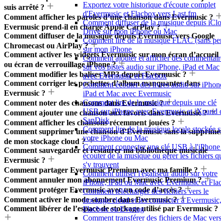
Exportez votre historique d'écoute complet
suis arrêté ?
d'Evermusic et Flacbox vers Last.fm
Comment afficher les paroles d’une chanson dans Evermusic ?
Comment diffuser de la musique depuis iCl
Evermusic prend-il en charge Apple CarPlay ?
Drive sur mon iPhone ou Mac
Comment diffuser de la musique depuis Evermusic vers Google
Comment lire de la musique FLAC (sans per
Chromecast ou AirPlay ?
sur mon iPhone
Comment activer les widgets Evermusic sur mon écran d’accueil
Comment ajouter et afficher des commentair
ou écran de verrouillage iPhone ?
sur vos pistes audio sur iPhone, iPad et Mac
Comment modifier les balises MP3 depuis Evermusic ?
avec Evermusic et Flacbox
Comment corriger les pochettes d’album manquantes dans
Comment écouter des livres audio sur iPhon
Evermusic ?
iPad et Mac avec Evermusic
Comment lire de la musique depuis une clé
Comment noter des chansons dans Evermusic ?
USB sur iPhone avec Evermusic et iXpand 
Comment ajouter une chanson aux favoris dans Evermusic ?
SanDisk
Comment afficher les chansons récemment jouées ?
Comment lire de la musique locale stockée s
Comment supprimer une chanson d’Evermusic sans la supprime
votre iPhone ou Mac
de mon stockage cloud ?
Comment connecter une clé USB à l'iPhone 
Comment sauvegarder et restaurer ma bibliothèque musicale
écouter de la musique ou gérer les fichiers q
Evermusic ?
s'y trouvent
Comment partager Evermusic Premium avec ma famille ?
Comment utiliser l'égaliseur audio sur votre
Comment annuler mon abonnement Evermusic Premium ?
iPhone, iPad ou Mac avec Evermusic et Fla
Comment protéger Evermusic avec un code d’accès ?
Comment télécharger des fichiers vers le
Comment activer le mode sombre dans Evermusic ?
stockage cloud et les connecter à Evermusic
Comment libérer de l’espace de stockage utilisé par Evermusic ?
Flacbox ou Evertag
Comment transférer des fichiers de Mac ver