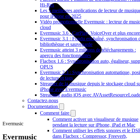
Hi-Res
Les 5 meilleures applications de lecteur de musiqu
pour iPhone en 2025
Vidéo promotionnelle Evermusic : lecteur de musi
cloud
Evermusic 3.6 : CarPlay, VoiceOver et plus encore
Evermusic 3.1 : Fondu enchaîné, synchronisation 
bibliothèque et sauvegarde
Evermusic atteint 3 millions de téléchargements :
aperçu des fonctionnalités
Flacbox 1.6 : Synchronisation auto, égaliseur, supp
OPUS
Evermusic 2.3 : Synchronisation automatique, posi
de lecture et tags
Streamer de la musique depuis le stockage cloud s
iPhone avec Evermusic
Streaming audio iOS avec AVAssetResourceLoade
Contactez-nous
Documentation
Comment faire
Comment activer un visualiseur de musique
Evermusic
pendant la lecture sur iPhone, iPad et Mac
Comment utiliser les effets sonores et le DS
Evermusic
dans Flacbox : Compressor, Freeverb,