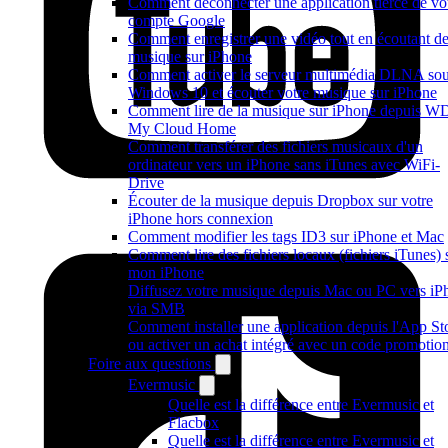
Comment déconnecter une application tierce de vo
compte Google
Comment enregistrer une vidéo tout en écoutant de
musique sur iPhone
Comment activer le serveur multimédia DLNA so
Windows 10 et écouter votre musique sur iPhone
Comment lire de la musique sur iPhone depuis W
My Cloud Home
Comment transférer des fichiers musicaux d'un
ordinateur vers un iPhone sans iTunes avec WiFi-
Drive
Écouter de la musique depuis Dropbox sur votre
iPhone hors connexion
Comment modifier les tags ID3 sur iPhone et Mac
Comment lire des fichiers locaux (fichiers iTunes) 
mon iPhone
Diffusez votre musique depuis Mac ou PC vers iP
via SMB
Comment installer une application depuis l'App St
ou activer un achat intégré avec un code promotio
Foire aux questions
Evermusic
Quelle est la différence entre Evermusic et
Flacbox
Quelle est la différence entre Evermusic et