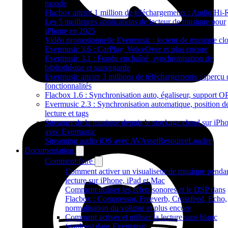
monde
Flacbox atteint 1 million de téléchargements : Audio Hi-
Les 5 meilleures applications de lecteur de musique pour
iPhone en 2025
Vidéo promotionnelle Evermusic : lecteur de musique cl
Evermusic 3.6 : CarPlay, VoiceOver et plus encore
Evermusic 3.1 : Fondu enchaîné, synchronisation de
bibliothèque et sauvegarde
Evermusic atteint 3 millions de téléchargements : aperçu 
fonctionnalités
Flacbox 1.6 : Synchronisation auto, égaliseur, support 
Evermusic 2.3 : Synchronisation automatique, position d
lecture et tags
Streamer de la musique depuis le stockage cloud sur iPh
avec Evermusic
Streaming audio iOS avec AVAssetResourceLoader
Documentation
Comment faire
Comment activer un visualiseur de musique pendan
lecture sur iPhone, iPad et Mac
Comment utiliser les effets sonores et le DSP dans
Flacbox : Compressor, Freeverb, Crossfeed, Echo,
normalisation du volume et plus encore
Comment activer et utiliser la lecture sans blanc
(gapless) dans Evermusic