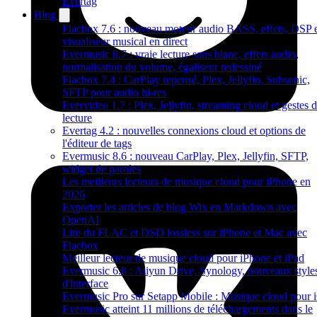
Evertag
Blog
Flacbox 7.6 : nouveau moteur audio BASS, effets, DSP 
visualiseur musical en direct
Evermusic 8.7 : vraie lecture sans blanc, effets audio,
normalisation du volume, égaliseur redessiné
Flacbox 7.4 : CarPlay repensé, Plex, Jellyfin, Subsonic,
SFTP pour audio hi-res
Evervideo 1.7 : Plex, Jellyfin, streaming cloud et gestes 
lecture
Evertag 4.2 : nouvelles connexions cloud et options de
l'éditeur de tags
Evermusic 8.6 : nouveau CarPlay, Plex, Jellyfin, SFTP,
widget de paroles
Les meilleurs lecteurs de musique cloud pour iPhone en
2026
Exporter les articles de blog Wix en Markdown avec
OpenAI
Lire du FLAC et DSD lossless sur iPhone et Mac avec
Flacbox
Meilleur lecteur de musique cloud pour iPhone et iPad
Evermusic 6.8 : Aliyun Drive, Synology, nouveaux style
d'interface
Evermusic Pro sur Setapp Mobile : Musique cloud pour 
Evermusic atteint 11 millions de téléchargements dans le