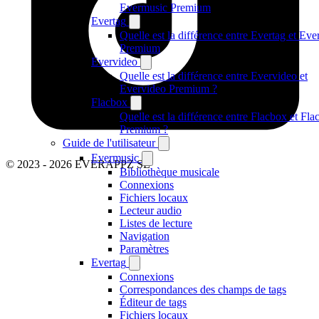
Evermusic Premium
Evertag
Quelle est la différence entre Evertag et Eve
Premium
Evervideo
Quelle est la différence entre Evervideo et
Evervideo Premium ?
Flacbox
Quelle est la différence entre Flacbox et Fl
Premium ?
Guide de l'utilisateur
Evermusic
© 2023 - 2026 EVERAPPZ SL
Bibliothèque musicale
Connexions
Fichiers locaux
Lecteur audio
Listes de lecture
Navigation
Paramètres
Evertag
Connexions
Correspondances des champs de tags
Éditeur de tags
Fichiers locaux