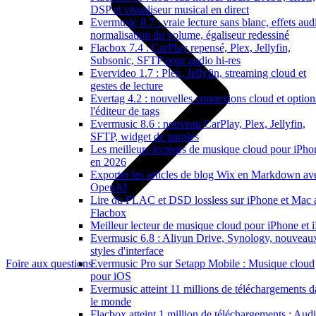
DSP et visualiseur musical en direct
Evermusic 8.7 : vraie lecture sans blanc, effets aud
normalisation du volume, égaliseur redessiné
Flacbox 7.4 : CarPlay repensé, Plex, Jellyfin,
Subsonic, SFTP pour audio hi-res
Evervideo 1.7 : Plex, Jellyfin, streaming cloud et
gestes de lecture
Evertag 4.2 : nouvelles connexions cloud et option
l'éditeur de tags
Evermusic 8.6 : nouveau CarPlay, Plex, Jellyfin,
SFTP, widget de paroles
Les meilleurs lecteurs de musique cloud pour iPho
en 2026
Exporter les articles de blog Wix en Markdown av
OpenAI
Lire du FLAC et DSD lossless sur iPhone et Mac 
Flacbox
Meilleur lecteur de musique cloud pour iPhone et 
Evermusic 6.8 : Aliyun Drive, Synology, nouveau
styles d'interface
Foire aux questions
Evermusic Pro sur Setapp Mobile : Musique cloud
pour iOS
Evermusic atteint 11 millions de téléchargements d
le monde
Flacbox atteint 1 million de téléchargements : Aud