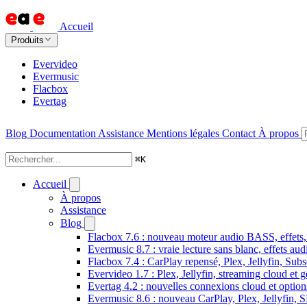
Accueil
Produits
Evervideo
Evermusic
Flacbox
Evertag
Blog
Documentation
Assistance
Mentions légales
Contact
À propos
⌘
K
Accueil
À propos
Assistance
Blog
Flacbox 7.6 : nouveau moteur audio BASS, effets, 
Evermusic 8.7 : vraie lecture sans blanc, effets au
Flacbox 7.4 : CarPlay repensé, Plex, Jellyfin, Sub
Evervideo 1.7 : Plex, Jellyfin, streaming cloud et g
Evertag 4.2 : nouvelles connexions cloud et options
Evermusic 8.6 : nouveau CarPlay, Plex, Jellyfin, 