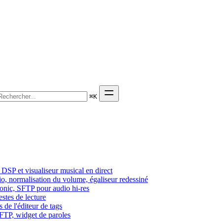
⌘
K
DSP et visualiseur musical en direct
dio, normalisation du volume, égaliseur redessiné
sonic, SFTP pour audio hi-res
estes de lecture
 de l'éditeur de tags
SFTP, widget de paroles