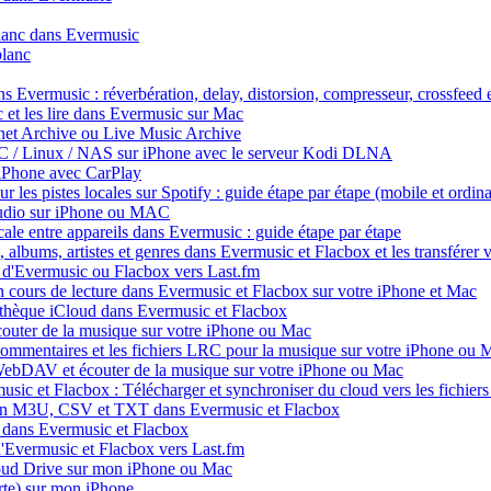
blanc dans Evermusic
blanc
ns Evermusic : réverbération, delay, distorsion, compresseur, crossfeed
 et les lire dans Evermusic sur Mac
net Archive ou Live Music Archive
PC / Linux / NAS sur iPhone avec le serveur Kodi DLNA
iPhone avec CarPlay
les pistes locales sur Spotify : guide étape par étape (mobile et ordina
 audio sur iPhone ou MAC
ale entre appareils dans Evermusic : guide étape par étape
 albums, artistes et genres dans Evermusic et Flacbox et les transférer v
 d'Evermusic ou Flacbox vers Last.fm
 cours de lecture dans Evermusic et Flacbox sur votre iPhone et Mac
iothèque iCloud dans Evermusic et Flacbox
uter de la musique sur votre iPhone ou Mac
 commentaires et les fichiers LRC pour la musique sur votre iPhone ou 
bDAV et écouter de la musique sur votre iPhone ou Mac
sic et Flacbox : Télécharger et synchroniser du cloud vers les fichiers
s en M3U, CSV et TXT dans Evermusic et Flacbox
 dans Evermusic et Flacbox
d'Evermusic et Flacbox vers Last.fm
loud Drive sur mon iPhone ou Mac
te) sur mon iPhone