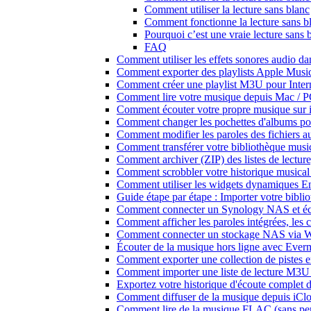
Comment utiliser la lecture sans blanc
Comment fonctionne la lecture sans 
Pourquoi c’est une vraie lecture sans 
FAQ
Comment utiliser les effets sonores audio da
Comment exporter des playlists Apple Music
Comment créer une playlist M3U pour Inter
Comment lire votre musique depuis Mac / 
Comment écouter votre propre musique sur 
Comment changer les pochettes d'albums pour 
Comment modifier les paroles des fichiers
Comment transférer votre bibliothèque music
Comment archiver (ZIP) des listes de lecture,
Comment scrobbler votre historique musical
Comment utiliser les widgets dynamiques En
Guide étape par étape : Importer votre bibl
Comment connecter un Synology NAS et éco
Comment afficher les paroles intégrées, les
Comment connecter un stockage NAS via We
Écouter de la musique hors ligne avec Evermu
Comment exporter une collection de piste
Comment importer une liste de lecture M3U
Exportez votre historique d'écoute complet 
Comment diffuser de la musique depuis iC
Comment lire de la musique FLAC (sans per