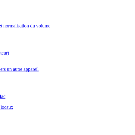
 et normalisation du volume
teur)
ers un autre appareil
Mac
 locaux