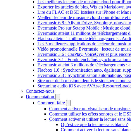
Les meilleurs lecteurs de musique cloud pour iPh
Exporter les articles de blog Wix en Markdown a
Lire du FLAC et DSD lossless sur iPhone et Mac 
Meilleur lecteur de musique cloud pour iPhone et 
Evermusic 6.8 : Aliyun Drive, Synology, nouveaux 
Evermusic Pro sur Setapp Mobile : Musique cloud
Evermusic atteint 11 millions de téléchargements 
Flacbox atteint 1 million de téléchargements : Aud
Les 5 meilleures applications de lecteur de musiq
Vidéo promotionnelle Evermusic : lecteur de musi
Evermusic 3.6 : CarPlay, VoiceOver et plus encore
Evermusic 3.1 : Fondu enchaîné, synchronisation d
Evermusic atteint 3 millions de téléchargements : a
Flacbox 1.6 : Synchronisation auto, égaliseur, su
Evermusic 2.3 : Synchronisation automatique, posit
Streamer de la musique depuis le stockage cloud 
Streaming audio iOS avec AVAssetResourceLoade
Contactez-nous
Documentation
Comment faire
Comment activer un visualiseur de musique p
Comment utiliser les effets sonores et le D
Comment activer et utiliser la lecture sans 
Qu’est-ce que la lecture sans blanc ?
Comment activer la lecture sans blan