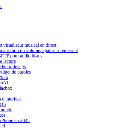
c
ac
 visualiseur musical en direct
rmalisation du volume, égaliseur redessiné
 SFTP pour audio hi-res
e lecture
diteur de tags
widget de paroles
 2026
enAI
Flacbox
 d'interface
iOS
e monde
Res
r iPhone en 2025
oud