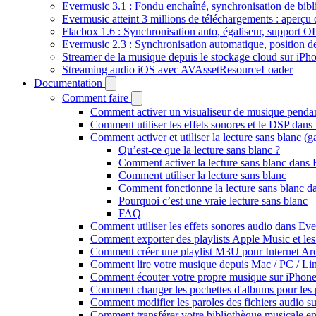
Evermusic 3.1 : Fondu enchaîné, synchronisation de bibl
Evermusic atteint 3 millions de téléchargements : aperçu 
Flacbox 1.6 : Synchronisation auto, égaliseur, support 
Evermusic 2.3 : Synchronisation automatique, position de 
Streamer de la musique depuis le stockage cloud sur iP
Streaming audio iOS avec AVAssetResourceLoader
Documentation
Comment faire
Comment activer un visualiseur de musique pendant
Comment utiliser les effets sonores et le DSP dan
Comment activer et utiliser la lecture sans blanc (
Qu’est-ce que la lecture sans blanc ?
Comment activer la lecture sans blanc dans
Comment utiliser la lecture sans blanc
Comment fonctionne la lecture sans blanc 
Pourquoi c’est une vraie lecture sans blanc
FAQ
Comment utiliser les effets sonores audio dans Eve
Comment exporter des playlists Apple Music et les
Comment créer une playlist M3U pour Internet Ar
Comment lire votre musique depuis Mac / PC / L
Comment écouter votre propre musique sur iPhon
Comment changer les pochettes d'albums pour les pis
Comment modifier les paroles des fichiers audio
Comment transférer votre bibliothèque musicale ent