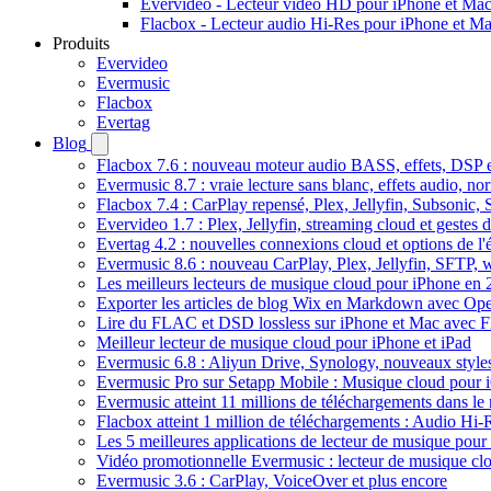
Evervideo - Lecteur vidéo HD pour iPhone et Ma
Flacbox - Lecteur audio Hi-Res pour iPhone et M
Produits
Evervideo
Evermusic
Flacbox
Evertag
Blog
Flacbox 7.6 : nouveau moteur audio BASS, effets, DSP et
Evermusic 8.7 : vraie lecture sans blanc, effets audio, no
Flacbox 7.4 : CarPlay repensé, Plex, Jellyfin, Subsonic,
Evervideo 1.7 : Plex, Jellyfin, streaming cloud et gestes d
Evertag 4.2 : nouvelles connexions cloud et options de l'é
Evermusic 8.6 : nouveau CarPlay, Plex, Jellyfin, SFTP, 
Les meilleurs lecteurs de musique cloud pour iPhone en
Exporter les articles de blog Wix en Markdown avec Op
Lire du FLAC et DSD lossless sur iPhone et Mac avec 
Meilleur lecteur de musique cloud pour iPhone et iPad
Evermusic 6.8 : Aliyun Drive, Synology, nouveaux styles
Evermusic Pro sur Setapp Mobile : Musique cloud pour 
Evermusic atteint 11 millions de téléchargements dans l
Flacbox atteint 1 million de téléchargements : Audio Hi-
Les 5 meilleures applications de lecteur de musique pou
Vidéo promotionnelle Evermusic : lecteur de musique cl
Evermusic 3.6 : CarPlay, VoiceOver et plus encore