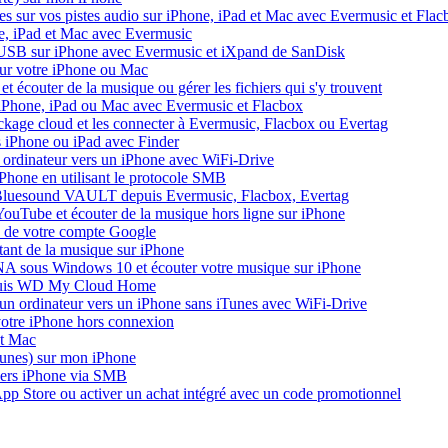
s sur vos pistes audio sur iPhone, iPad et Mac avec Evermusic et Flac
e, iPad et Mac avec Evermusic
 USB sur iPhone avec Evermusic et iXpand de SanDisk
sur votre iPhone ou Mac
 écouter de la musique ou gérer les fichiers qui s'y trouvent
e iPhone, iPad ou Mac avec Evermusic et Flacbox
ockage cloud et les connecter à Evermusic, Flacbox ou Evertag
s iPhone ou iPad avec Finder
un ordinateur vers un iPhone avec WiFi-Drive
l'iPhone en utilisant le protocole SMB
 Bluesound VAULT depuis Evermusic, Flacbox, Evertag
ouTube et écouter de la musique hors ligne sur iPhone
e de votre compte Google
tant de la musique sur iPhone
A sous Windows 10 et écouter votre musique sur iPhone
epuis WD My Cloud Home
'un ordinateur vers un iPhone sans iTunes avec WiFi-Drive
votre iPhone hors connexion
et Mac
iTunes) sur mon iPhone
vers iPhone via SMB
App Store ou activer un achat intégré avec un code promotionnel