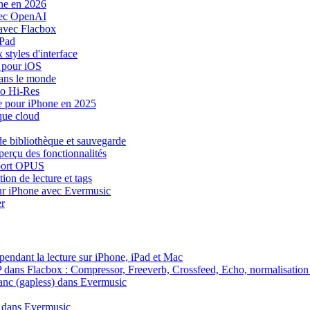
one en 2026
vec OpenAI
avec Flacbox
iPad
styles d'interface
 pour iOS
dans le monde
io Hi-Res
ue pour iPhone en 2025
que cloud
e bibliothèque et sauvegarde
perçu des fonctionnalités
pport OPUS
ion de lecture et tags
sur iPhone avec Evermusic
r
endant la lecture sur iPhone, iPad et Mac
SP dans Flacbox : Compressor, Freeverb, Crossfeed, Echo, normalisation
blanc (gapless) dans Evermusic
c dans Evermusic