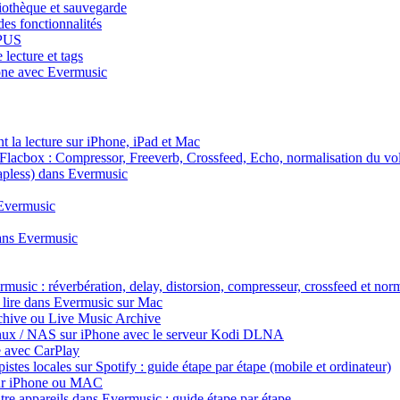
iothèque et sauvegarde
des fonctionnalités
OPUS
lecture et tags
hone avec Evermusic
 la lecture sur iPhone, iPad et Mac
s Flacbox : Compressor, Freeverb, Crossfeed, Echo, normalisation du vo
gapless) dans Evermusic
 Evermusic
dans Evermusic
rmusic : réverbération, delay, distorsion, compresseur, crossfeed et no
 lire dans Evermusic sur Mac
chive ou Live Music Archive
inux / NAS sur iPhone avec le serveur Kodi DLNA
e avec CarPlay
tes locales sur Spotify : guide étape par étape (mobile et ordinateur)
 sur iPhone ou MAC
re appareils dans Evermusic : guide étape par étape