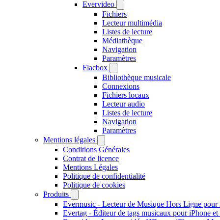
Evervideo
Fichiers
Lecteur multimédia
Listes de lecture
Médiathèque
Navigation
Paramètres
Flacbox
Bibliothèque musicale
Connexions
Fichiers locaux
Lecteur audio
Listes de lecture
Navigation
Paramètres
Mentions légales
Conditions Générales
Contrat de licence
Mentions Légales
Politique de confidentialité
Politique de cookies
Produits
Evermusic - Lecteur de Musique Hors Ligne pour
Evertag - Éditeur de tags musicaux pour iPhone e