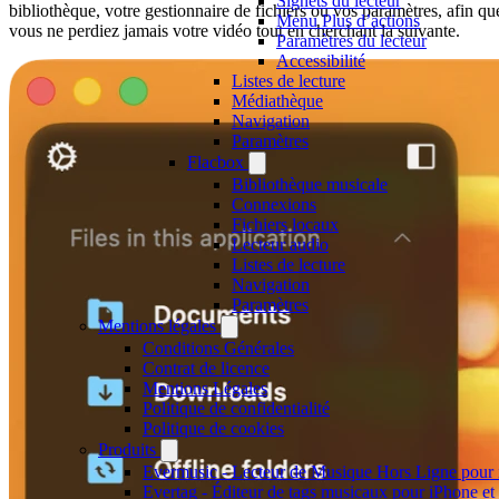
Signets du lecteur
bibliothèque, votre gestionnaire de fichiers ou vos paramètres, afin qu
Menu Plus d’actions
vous ne perdiez jamais votre vidéo tout en cherchant la suivante.
Paramètres du lecteur
Accessibilité
Listes de lecture
Médiathèque
Navigation
Paramètres
Flacbox
Bibliothèque musicale
Connexions
Fichiers locaux
Lecteur audio
Listes de lecture
Navigation
Paramètres
Mentions légales
Conditions Générales
Contrat de licence
Mentions Légales
Politique de confidentialité
Politique de cookies
Produits
Evermusic - Lecteur de Musique Hors Ligne pour
Evertag - Éditeur de tags musicaux pour iPhone e