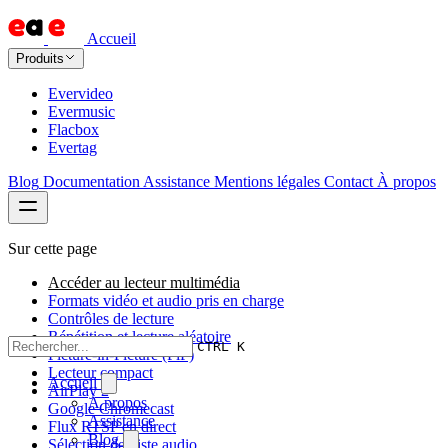
Accueil
Produits
Evervideo
Evermusic
Flacbox
Evertag
Blog
Documentation
Assistance
Mentions légales
Contact
À propos
Sur cette page
Accéder au lecteur multimédia
Formats vidéo et audio pris en charge
Contrôles de lecture
Répétition et lecture aléatoire
CTRL K
Picture-in-Picture (PiP)
Lecteur compact
Accueil
AirPlay 2
À propos
Google Chromecast
Assistance
Flux RTSP en direct
Blog
Sélection de piste audio