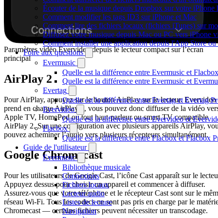
Écouter de la musique depuis Dropbox sur votre iPhone
Comment modifier les tags ID3 sur iPhone et Mac
Comment lire des fichiers locaux (fichiers iTunes) sur m
Diffusez votre musique depuis Mac ou PC vers iPhone 
Comment installer une application depuis l'App Store ou 
Paramètres vidéo Evervideo depuis le lecteur compact sur l’écran
Foire aux questions
principal
Evermusic
Quelle est la différence entre Evermusic et Flacbo
AirPlay 2
Quelle est la différence entre Evermusic et Everm
Evertag
Pour AirPlay, appuyez sur le bouton AirPlay sur le lecteur. Evervideo
Quelle est la différence entre Evertag et Evertag 
prend en charge AirPlay 2, vous pouvez donc diffuser de la vidéo ver
Evervideo
Apple TV, HomePod ou tout haut-parleur ou smart TV compatible
Quelle est la différence entre Evervideo et Everv
AirPlay 2. Sur une configuration avec plusieurs appareils AirPlay, vo
Flacbox
pouvez acheminer l’audio vers plusieurs récepteurs simultanément.
Quelle est la différence entre Flacbox et Flacbox 
Guide de l'utilisateur
Google Chromecast
Evermusic
Bibliothèque musicale
Pour les utilisateurs de Google Cast, l’icône Cast apparaît sur le lecteu
Connexions
Appuyez dessus pour choisir un appareil et commencer à diffuser.
Fichiers locaux
Assurez-vous que votre téléphone et le récepteur Cast sont sur le mê
Lecteur audio
réseau Wi-Fi. Tous les codecs ne sont pas pris en charge par le matérie
Listes de lecture
Chromecast — certains fichiers peuvent nécessiter un transcodage.
Navigation