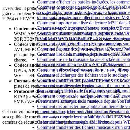
Comment afficher les paroles intégrées, les comme
Comment connecter un stockage NAS via WebDAV 
Evervideo lit pratiquement tous les conteneurs et codecs modernes
Écouter de la musique hors ligne avec Evermusic et
grâce au moteur FFmpeg intégré, avec décodage matériel accéléré
Comment exporter une collection de pistes en M
H.264 et HEVC sur les appareils pris en charge.
Comment importer une liste de lecture M3U dans 
Exportez votre historique d'écoute complet d'Ever
Conteneurs vidéo :
MP4, M4V, MKV, MOV, AVI, FLV,
Comment diffuser de la musique depuis iCloud D
WMV, ASF, WebM, TS, M2TS, MTS, MPG, MPEG, OGV,
Comment lire de la musique FLAC (sans perte) s
3GP, 3G2, F4V, RM, RMVB, VOB, DAT — et bien d’autres.
Comment ajouter et afficher des commentaires sur 
Codecs vidéo :
H.264 (AVC), H.265 (HEVC), VP9, VP8,
Comment écouter des livres audio sur iPhone, iPa
AV1, MPEG-2, MPEG-4, MJPEG, ProRes, Theora, WMV —
Comment lire de la musique depuis une clé USB s
plus pratiquement tous les autres codecs que FFmpeg prend en
Comment lire de la musique locale stockée sur vo
charge.
Comment connecter une clé USB à l'iPhone et écoute
Codecs audio :
AAC, MP3, FLAC, ALAC, OGG / Vorbis,
Comment utiliser l'égaliseur audio sur votre iPho
OPUS, AC-3, EAC-3, DTS, AMR, WMA, APE, TTA, MPC,
Comment télécharger des fichiers vers le stockage
WV — et bien d’autres.
Comment transférer des fichiers de Mac vers iPho
Formats de sous-titres :
SRT, VTT (WebVTT), ASS / SSA, e
Comment transférer des fichiers sans fil d'un ordi
pistes de sous-titres texte ou image intégrées.
Transférer des fichiers de l'ordinateur vers l'iPhon
Protocoles de streaming :
HTTP / HTTPS, HLS (m3u8),
Comment connecter le stockage interne du Blues
RTSP (caméras IP et IPTV), et streaming direct de fichiers via
Comment télécharger de la musique depuis YouTube
SMB / WebDAV / FTP / SFTP / NFS / DLNA.
Comment déconnecter une application tierce de v
Comment enregistrer une vidéo tout en écoutant d
Cela couvre pratiquement tous les fichiers vidéo que vous êtes
Comment activer le serveur multimédia DLNA sou
susceptible de rencontrer — y compris les rips MKV, les flux RTSP d
Comment lire de la musique sur iPhone depuis
caméras de sécurité et les téléchargements web AV1 webm.
Comment transférer des fichiers musicaux d'un or