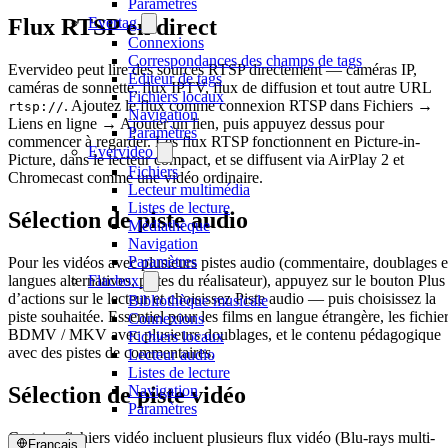
Paramètres
Evertag
Flux RTSP en direct
Connexions
Correspondances des champs de tags
Evervideo peut lire des sources RTSP directement — caméras IP,
Éditeur de tags
caméras de sonnette, flux IPTV, flux de diffusion et tout autre URL
Fichiers locaux
. Ajoutez le flux comme connexion RTSP dans Fichiers →
rtsp://
Navigation
Liens en ligne → Ajouter un lien, puis appuyez dessus pour
Paramètres
commencer à regarder. Les flux RTSP fonctionnent en Picture-in-
Evervideo
Picture, dans le lecteur compact, et se diffusent via AirPlay 2 et
Fichiers
Chromecast comme une vidéo ordinaire.
Lecteur multimédia
Listes de lecture
Sélection de piste audio
Médiathèque
Navigation
Paramètres
Pour les vidéos avec plusieurs pistes audio (commentaire, doublages 
langues alternatives, pistes du réalisateur), appuyez sur le bouton Plus
Flacbox
d’actions sur le lecteur et choisissez Piste audio — puis choisissez la
Bibliothèque musicale
piste souhaitée. Essentiel pour les films en langue étrangère, les fichie
Connexions
BDMV / MKV avec plusieurs doublages, et le contenu pédagogique
Fichiers locaux
avec des pistes de commentaires.
Lecteur audio
Listes de lecture
Sélection de piste vidéo
Navigation
Paramètres
Certains fichiers vidéo incluent plusieurs flux vidéo (Blu-rays multi-
Français