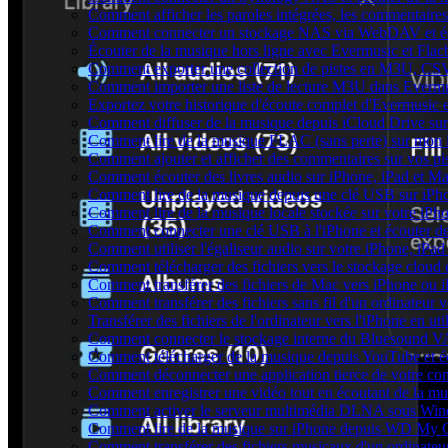
Comment afficher les paroles intégrées, les commentaire
Comment connecter un stockage NAS via WebDAV et éco
Écouter de la musique hors ligne avec Evermusic et Flacb
Comment exporter une collection de pistes en M3U, CS
Comment importer une liste de lecture M3U dans Evermu
Exportez votre historique d'écoute complet d'Evermusic 
Comment diffuser de la musique depuis iCloud Drive s
Comment lire de la musique FLAC (sans perte) sur mon
Comment ajouter et afficher des commentaires sur vos pi
Comment écouter des livres audio sur iPhone, iPad et M
Comment lire de la musique depuis une clé USB sur iP
Comment lire de la musique locale stockée sur votre iP
Comment connecter une clé USB à l'iPhone et écouter de l
Comment utiliser l'égaliseur audio sur votre iPhone, iP
Comment télécharger des fichiers vers le stockage cloud 
Comment transférer des fichiers de Mac vers iPhone ou 
Comment transférer des fichiers sans fil d'un ordinateur
Transférer des fichiers de l'ordinateur vers l'iPhone en ut
Comment connecter le stockage interne du Bluesound V
Comment télécharger de la musique depuis YouTube et éc
Comment déconnecter une application tierce de votre c
Comment enregistrer une vidéo tout en écoutant de la mu
Comment activer le serveur multimédia DLNA sous Wind
Comment lire de la musique sur iPhone depuis WD My
Comment transférer des fichiers musicaux d'un ordinateu