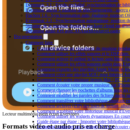
Evermusic 3.1 : Fondu enchaîné, synchronisation de bibl
Evermusic atteint 3 millions de téléchargements : aperçu 
Flacbox 1.6 : Synchronisation auto, égaliseur, support 
Evermusic 2.3 : Synchronisation automatique, position de 
Streamer de la musique depuis le stockage cloud sur iP
Streaming audio iOS avec AVAssetResourceLoader
Documentation
Comment faire
Comment activer un visualiseur de musique pendant
Comment utiliser les effets sonores et le DSP dan
Comment activer et utiliser la lecture sans blanc (
Comment utiliser les effets sonores audio dans Eve
Comment exporter des playlists Apple Music et les
Comment créer une playlist M3U pour Internet Ar
Comment lire votre musique depuis Mac / PC / L
Comment écouter votre propre musique sur iPhon
Comment changer les pochettes d'albums pour les pis
Comment modifier les paroles des fichiers audio
Comment transférer votre bibliothèque musicale ent
Comment archiver (ZIP) des listes de lecture, album
Comment scrobbler votre historique musical d'Eve
Lecteur multimédia plein écran Evervideo
Comment utiliser les widgets dynamiques En cours
Guide étape par étape : Importer votre bibliothèq
Formats vidéo et audio pris en charge
Comment connecter un Synology NAS et écouter d