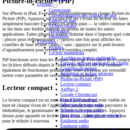
Picture-in-Picture (PiP)
Evertag
Connexions
Sur iPhone et iPad, Evervideo prend entièrement en charge Picture-in
Correspondances des champs de tags
Picture (PiP). Appuyez sur l’icône PiP sur l’écran du lecteur ou faites
Éditeur de tags
simplement basculer Evervideo en arrière-plan — la vidéo continue d
Fichiers locaux
se lire dans une fenêtre flottante au-dessus de toutes les autres
Navigation
applications. Faites glisser la fenêtre flottante dans n’importe quel coi
Paramètres
; pincez pour redimensionner ; appuyez une fois pour afficher les
Evervideo
contrôles de base lecture / pause / saut ; appuyez sur le petit bouton
Fichiers
d’agrandissement pour revenir à Evervideo complet.
Lecteur multimédia
Accéder au lecteur multimédia
PiP fonctionne avec tous les formats vidéo qu’Evervideo lit, y compri
Formats vidéo et audio pris en charge
les fichiers diffusés depuis le cloud et les flux RTSP. PiP continue
Contrôles de lecture
également de fonctionner pendant que votre téléphone est verrouillé
Répétition et lecture aléatoire
(selon votre paramètre de verrouillage automatique).
Picture-in-Picture (PiP)
Lecteur compact
Lecteur compact
AirPlay 2
Google Chromecast
Flux RTSP en direct
Le lecteur compact est un mini-lecteur persistant qui reste visible en
Sélection de piste audio
haut de chaque écran de l’application pendant que vous parcourez la
Sélection de piste vidéo
bibliothèque, le gestionnaire de fichiers ou les paramètres. Appuyez
Sous-titres — internes et externes
dessus pour agrandir en lecteur plein écran ; faites glisser vers le bas
Égaliseur audio
pour le réduire à nouveau.
Égaliseur vidéo