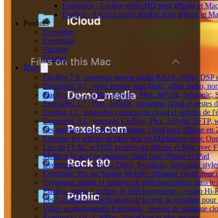
Evervideo - Lecteur vidéo HD pour iPhone et Ma
Flacbox - Lecteur audio Hi-Res pour iPhone et M
Produits
Evervideo
Evermusic
Flacbox
Evertag
Blog
Flacbox 7.6 : nouveau moteur audio BASS, effets, DSP et
Evermusic 8.7 : vraie lecture sans blanc, effets audio, no
Flacbox 7.4 : CarPlay repensé, Plex, Jellyfin, Subsonic,
Evervideo 1.7 : Plex, Jellyfin, streaming cloud et gestes d
Evertag 4.2 : nouvelles connexions cloud et options de l'é
Evermusic 8.6 : nouveau CarPlay, Plex, Jellyfin, SFTP, 
Les meilleurs lecteurs de musique cloud pour iPhone en
Exporter les articles de blog Wix en Markdown avec Op
Lire du FLAC et DSD lossless sur iPhone et Mac avec 
Meilleur lecteur de musique cloud pour iPhone et iPad
Evermusic 6.8 : Aliyun Drive, Synology, nouveaux styles
Evermusic Pro sur Setapp Mobile : Musique cloud pour 
Evermusic atteint 11 millions de téléchargements dans l
Flacbox atteint 1 million de téléchargements : Audio Hi-
Les 5 meilleures applications de lecteur de musique pou
Vidéo promotionnelle Evermusic : lecteur de musique cl
Evermusic 3.6 : CarPlay, VoiceOver et plus encore