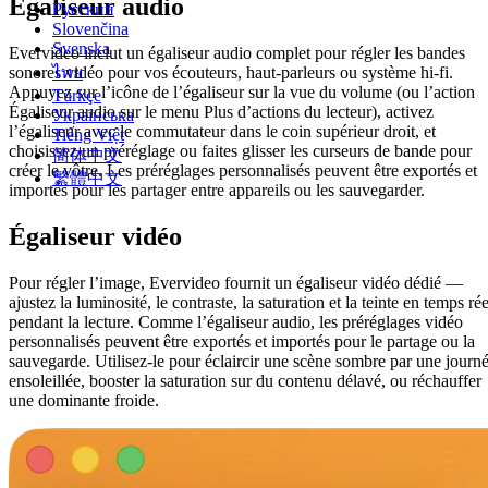
Égaliseur audio
Русский
Slovenčina
Svenska
Evervideo inclut un égaliseur audio complet pour régler les bandes
ไทย
sonores vidéo pour vos écouteurs, haut-parleurs ou système hi-fi.
Appuyez sur l’icône de l’égaliseur sur la vue du volume (ou l’action
Türkçe
Égaliseur audio sur le menu Plus d’actions du lecteur), activez
Українська
l’égaliseur avec le commutateur dans le coin supérieur droit, et
Tiếng Việt
choisissez un préréglage ou faites glisser les curseurs de bande pour
简体中文
créer le vôtre. Les préréglages personnalisés peuvent être exportés et
繁體中文
importés pour les partager entre appareils ou les sauvegarder.
Égaliseur vidéo
Pour régler l’image, Evervideo fournit un égaliseur vidéo dédié —
ajustez la luminosité, le contraste, la saturation et la teinte en temps rée
pendant la lecture. Comme l’égaliseur audio, les préréglages vidéo
personnalisés peuvent être exportés et importés pour le partage ou la
sauvegarde. Utilisez-le pour éclaircir une scène sombre par une journ
ensoleillée, booster la saturation sur du contenu délavé, ou réchauffer
une dominante froide.