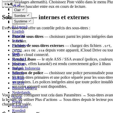
angles, montages alternatifs). Choisissez Piste vidéo dans le menu Plu
عربي
d’actions pour basculer entre eux en cours de lecture.
Català
Clair
Čeština
Sous-titres — internes et externes
Sombre
Dansk
Système
Deutsch
Ελληνικά
Evervideo vous offre un contrôle précis des sous-titres :
English
Español
Piste de sous-titres
— choisissez parmi les pistes intégrées dan
Suomi
le fichier.
Fichiers de sous-titres externes
— chargez des fichiers
,
Français
.srt
,
ou
depuis votre appareil, iCloud Drive ou tou
עברית
.vtt
.ass
.ssa
service cloud connecté.
हिन्दी
Rendu Libass
— le style ASS / SSA avancé (polices, couleurs
Hrvatski
positions, effets karaoké) est rendu correctement grâce à libass
Magyar
intégré.
Bahasa Indonesia
Sélection de police
— choisissez une police personnalisée pou
Italiano
les sous-titres primaires et une police séparée pour les sous-titre
日本語
secondaires. Les polices intégrées ainsi que toute police installé
한국어
sur votre appareil sont disponibles.
Bahasa Melayu
Nederlands
Vous pouvez configurer tout cela dans Paramètres → Sous-titres avan
Norsk
la lecture, ou utiliser Plus d’actions → Sous-titres depuis le lecteur po
Polski
changer à la volée.
Português
Română