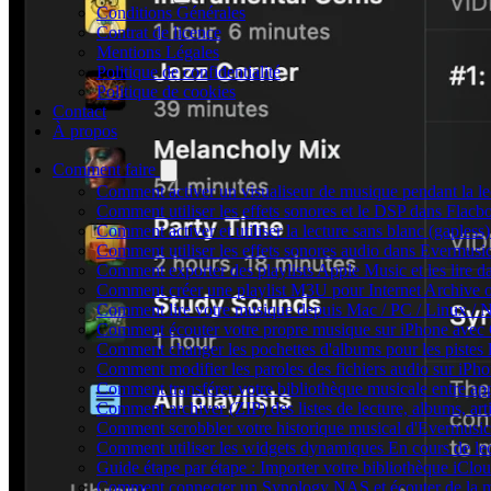
Conditions Générales
Contrat de licence
Mentions Légales
Politique de confidentialité
Politique de cookies
Contact
À propos
Comment faire
Comment activer un visualiseur de musique pendant la le
Comment utiliser les effets sonores et le DSP dans Flac
Comment activer et utiliser la lecture sans blanc (gaples
Comment utiliser les effets sonores audio dans Evermusic 
Comment exporter des playlists Apple Music et les lire 
Comment créer une playlist M3U pour Internet Archive 
Comment lire votre musique depuis Mac / PC / Linux /
Comment écouter votre propre musique sur iPhone avec
Comment changer les pochettes d'albums pour les pistes lo
Comment modifier les paroles des fichiers audio sur i
Comment transférer votre bibliothèque musicale entre app
Comment archiver (ZIP) des listes de lecture, albums, arti
Comment scrobbler votre historique musical d'Evermusic
Comment utiliser les widgets dynamiques En cours de le
Guide étape par étape : Importer votre bibliothèque iCl
Comment connecter un Synology NAS et écouter de la m