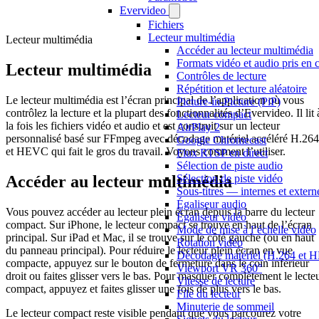
Evervideo
Fichiers
Lecteur multimédia
Lecteur multimédia
Accéder au lecteur multimédia
Formats vidéo et audio pris en 
Lecteur multimédia
Contrôles de lecture
Répétition et lecture aléatoire
Le lecteur multimédia est l’écran principal de l’application où vous
Picture-in-Picture (PiP)
contrôlez la lecture et la plupart des fonctionnalités d’Evervideo. Il lit 
Lecteur compact
la fois les fichiers vidéo et audio et est construit sur un lecteur
AirPlay 2
personnalisé basé sur FFmpeg avec décodage matériel accéléré H.264
Google Chromecast
et HEVC qui fait le gros du travail. Voyons comment l’utiliser.
Flux RTSP en direct
Sélection de piste audio
Accéder au lecteur multimédia
Sélection de piste vidéo
Sous-titres — internes et extern
Égaliseur audio
Vous pouvez accéder au lecteur plein écran depuis la barre du lecteur
Égaliseur vidéo
compact. Sur iPhone, le lecteur compact se trouve en haut de l’écran
Mode de mise à l’échelle vidéo
principal. Sur iPad et Mac, il se trouve sur le côté gauche (ou en haut
Rotation vidéo
du panneau principal). Pour réduire le lecteur plein écran en vue
Décodage matériel (H.264 et
compacte, appuyez sur le bouton de fermeture dans le coin inférieur
Viewport VR 360°
droit ou faites glisser vers le bas. Pour masquer complètement le lecte
Vitesse de lecture
compact, appuyez et faites glisser une fois de plus vers le bas.
File du lecteur
Minuterie de sommeil
Le lecteur compact reste visible pendant que vous parcourez votre