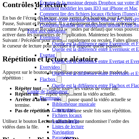
Écouter de la musique depuis Dropbox sur votre 
Contrôles de lecture
Comment modifier les tags ID3 sur iPhone et Mac
Comment lire des fichiers locaux (fichiers iTunes)
En bas de l’écran du lecteur, vous verrez des boutons pour Lecture,
Diffusez votre musique depuis Mac ou PC vers i
Pause, Suivant et Précédent. Il y a également des boutons optionnels
Comment installer une application depuis l'App St
comme Avancer et Reculer (10 secondes par défaut) que vous pouvez
Foire aux questions
activer dans les paramètres de l’application. Maintenez les boutons
Evermusic
Suivant / Précédent pour avancer rapidement ou reculer. Faites glisser
Quelle est la différence entre Evermusic et 
le curseur de lecture pour accéder à n’importe quelle position.
Quelle est la différence entre Evermusic e
Evertag
Répétition et lecture aléatoire
Quelle est la différence entre Evertag et Ev
Evervideo
Appuyez sur le bouton de répétition pour parcourir les modes de
Quelle est la différence entre Evervideo et
répétition :
Flacbox
Quelle est la différence entre Flacbox et F
Répéter tout
— répète toutes les vidéos de votre file.
Guide de l'utilisateur
Répéter un
— répète uniquement la vidéo actuelle.
Evermusic
Arrêter à la fin
— met en pause quand la vidéo actuelle se
Bibliothèque musicale
termine.
Connexions
Pas de répétition
— lit la file une seule fois sans répétition.
Fichiers locaux
Lecteur audio
Utilisez le bouton
Lecture aléatoire
pour randomiser l’ordre des
Listes de lecture
vidéos dans la file.
Navigation
Paramètres