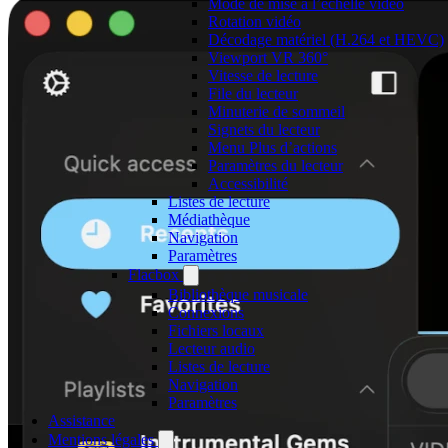
Mode de mise à l’échelle vidéo
Rotation vidéo
Décodage matériel (H.264 et HEVC)
Viewport VR 360°
Vitesse de lecture
File du lecteur
Minuterie de sommeil
Signets du lecteur
Menu Plus d’actions
Paramètres du lecteur
Accessibilité
Listes de lecture
Médiathèque
Navigation
Paramètres
Flacbox
Bibliothèque musicale
Connexions
Fichiers locaux
Lecteur audio
Listes de lecture
Navigation
Paramètres
Assistance
Mentions légales