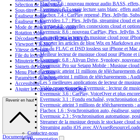
Flacbox 7.6 : nouveau moteur audio BASS, effets, 
Sélection de piste vidéo
Evermusic 8.7 : vraie lecture sans blanc, effets au
Sous-titres — internes et externes
Flacbox 7.4 : CarPlay repensé, Plex, Jellyfin, Sub
Égaliseur audio
Evervideo 1.7 : Plex, Jellyfin, streaming cloud et g
Égaliseur vidéo
Evertag 4.2 : nouvelles connexions cloud et options
Mode de mise à l’échelle vidéo
Evermusic 8.6 : nouveau CarPlay, Plex, Jellyfin, 
Rotation vidéo
Les meilleurs lecteurs de musique cloud pour iPh
Décodage matériel (H.264 et HEVC)
Exporter les articles de blog Wix en Markdown a
Viewport VR 360°
Lire du FLAC et DSD lossless sur iPhone et Mac 
Vitesse de lecture
Meilleur lecteur de musique cloud pour iPhone et 
File du lecteur
Evermusic 6.8 : Aliyun Drive, Synology, nouveaux 
Minuterie de sommeil
Evermusic Pro sur Setapp Mobile : Musique cloud
Signets du lecteur
Evermusic atteint 11 millions de téléchargements 
Menu Plus d’actions
Flacbox atteint 1 million de téléchargements : Aud
Paramètres du lecteur
Les 5 meilleures applications de lecteur de musiq
Accessibilité
Vidéo promotionnelle Evermusic : lecteur de musi
Ajuster les curseurs avec VoiceOver
Evermusic 3.6 : CarPlay, VoiceOver et plus encore
Evermusic 3.1 : Fondu enchaîné, synchronisation d
Revenir en haut
Evermusic atteint 3 millions de téléchargements : a
Flacbox 1.6 : Synchronisation auto, égaliseur, su
Evermusic 2.3 : Synchronisation automatique, posit
Streamer de la musique depuis le stockage cloud 
Streaming audio iOS avec AVAssetResourceLoade
Contactez-nous
Documentation
Documentation