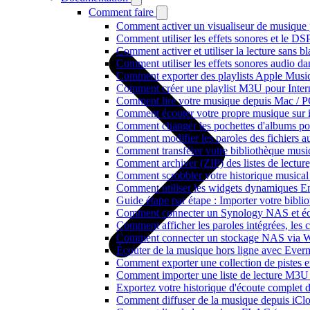
Comment faire
Comment activer un visualiseur de musique p
Comment utiliser les effets sonores et le D
Comment activer et utiliser la lecture sans 
Comment utiliser les effets sonores audio da
Comment exporter des playlists Apple Music
Comment créer une playlist M3U pour Inter
Comment lire votre musique depuis Mac / 
Comment écouter votre propre musique sur 
Comment changer les pochettes d'albums pour 
Comment modifier les paroles des fichiers
Comment transférer votre bibliothèque music
Comment archiver (ZIP) des listes de lecture,
Comment scrobbler votre historique musical
Comment utiliser les widgets dynamiques En
Guide étape par étape : Importer votre bibl
Comment connecter un Synology NAS et éco
Comment afficher les paroles intégrées, les
Comment connecter un stockage NAS via We
Écouter de la musique hors ligne avec Evermu
Comment exporter une collection de piste
Comment importer une liste de lecture M3U
Exportez votre historique d'écoute complet 
Comment diffuser de la musique depuis iC