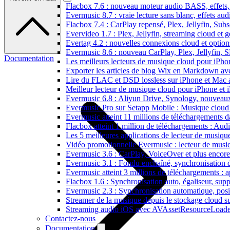
Flacbox 7.6 : nouveau moteur audio BASS, effets, 
Evermusic 8.7 : vraie lecture sans blanc, effets au
Flacbox 7.4 : CarPlay repensé, Plex, Jellyfin, Sub
Evervideo 1.7 : Plex, Jellyfin, streaming cloud et g
Evertag 4.2 : nouvelles connexions cloud et options
Evermusic 8.6 : nouveau CarPlay, Plex, Jellyfin, 
Documentation
Les meilleurs lecteurs de musique cloud pour iPh
Exporter les articles de blog Wix en Markdown a
Lire du FLAC et DSD lossless sur iPhone et Mac 
Meilleur lecteur de musique cloud pour iPhone et 
Evermusic 6.8 : Aliyun Drive, Synology, nouveaux 
Evermusic Pro sur Setapp Mobile : Musique cloud
Evermusic atteint 11 millions de téléchargements 
Flacbox atteint 1 million de téléchargements : Aud
Les 5 meilleures applications de lecteur de musiq
Vidéo promotionnelle Evermusic : lecteur de musi
Evermusic 3.6 : CarPlay, VoiceOver et plus encore
Evermusic 3.1 : Fondu enchaîné, synchronisation d
Evermusic atteint 3 millions de téléchargements : a
Flacbox 1.6 : Synchronisation auto, égaliseur, su
Evermusic 2.3 : Synchronisation automatique, posit
Streamer de la musique depuis le stockage cloud 
Streaming audio iOS avec AVAssetResourceLoade
Contactez-nous
Documentation