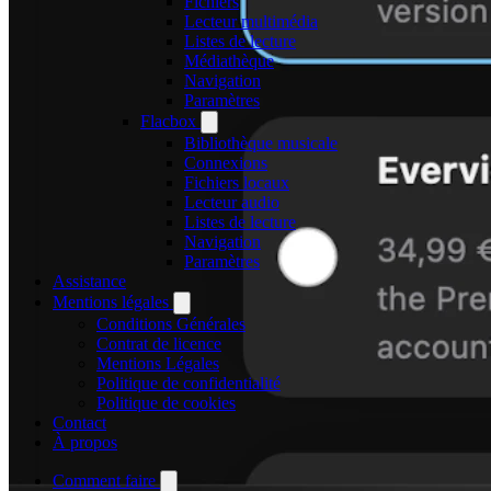
Fichiers
Lecteur multimédia
Listes de lecture
Médiathèque
Navigation
Paramètres
Flacbox
Bibliothèque musicale
Connexions
Fichiers locaux
Lecteur audio
Listes de lecture
Navigation
Paramètres
Assistance
Mentions légales
Conditions Générales
Contrat de licence
Mentions Légales
Politique de confidentialité
Politique de cookies
Contact
À propos
Comment faire