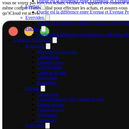
Quelle est la différence entre Evermusic et Everm
vous ne voyez pas tous vos achats, vérifiez si l’appareil est connecté 
Evertag
même compte iTunes utilisé pour effectuer les achats, et assurez-vous
Quelle est la différence entre Evertag et Evertag 
qu’iCloud est activé.
Evervideo
Quelle est la différence entre Evervideo et Everv
Flacbox
Quelle est la différence entre Flacbox et Flacbox 
Guide de l'utilisateur
Evermusic
Bibliothèque musicale
Connexions
Fichiers locaux
Lecteur audio
Listes de lecture
Navigation
Paramètres
Evertag
Connexions
Correspondances des champs de tags
Éditeur de tags
Fichiers locaux
Navigation
Paramètres
Evervideo