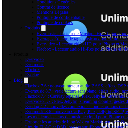
Conditions Générales
Contrat de licence
Mentions Légales
Politique de confidentialité
Politique de cookies
Produits
Evermusic - Lecteur de Musique Hors Ligne pour
Evertag - Éditeur de tags musicaux pour iPhone e
Evervideo - Lecteur vidéo HD pour iPhone et Ma
Flacbox - Lecteur audio Hi-Res pour iPhone et M
Produits
Evervideo
Evermusic
Flacbox
Evertag
Blog
Flacbox 7.6 : nouveau moteur audio BASS, effets, DSP et
Evermusic 8.7 : vraie lecture sans blanc, effets audio, no
Flacbox 7.4 : CarPlay repensé, Plex, Jellyfin, Subsonic,
Evervideo 1.7 : Plex, Jellyfin, streaming cloud et gestes d
Evertag 4.2 : nouvelles connexions cloud et options de l'é
Evermusic 8.6 : nouveau CarPlay, Plex, Jellyfin, SFTP, 
Les meilleurs lecteurs de musique cloud pour iPhone en
Exporter les articles de blog Wix en Markdown avec Op
Lire du FLAC et DSD lossless sur iPhone et Mac avec 