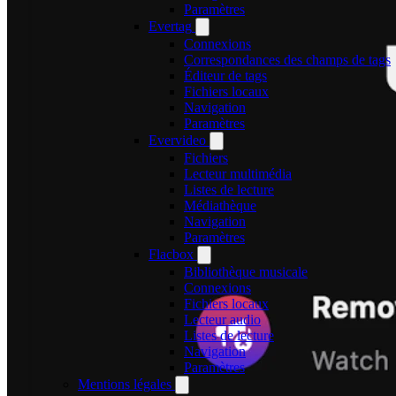
Paramètres
Evertag
Connexions
Correspondances des champs de tags
Éditeur de tags
Fichiers locaux
Navigation
Paramètres
Evervideo
Fichiers
Lecteur multimédia
Listes de lecture
Médiathèque
Navigation
Paramètres
Flacbox
Bibliothèque musicale
Connexions
Fichiers locaux
Lecteur audio
Listes de lecture
Navigation
Paramètres
Mentions légales