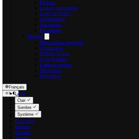
Fichiers
Lecteur multimédia
Listes de lecture
Médiathèque
Navigation
Paramètres
Flacbox
Bibliothèque musicale
Connexions
Fichiers locaux
Lecteur audio
Listes de lecture
Navigation
Paramètres
Français
عربي
Català
Clair
Čeština
Sombre
Dansk
Système
Deutsch
Ελληνικά
English
Español
Suomi