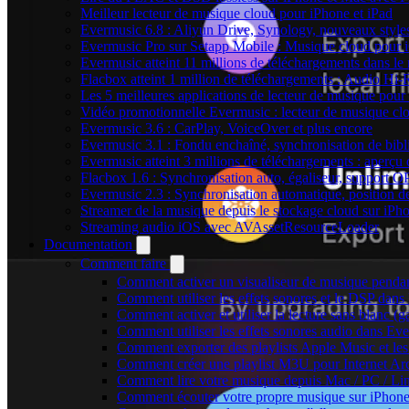
Meilleur lecteur de musique cloud pour iPhone et iPad
Evermusic 6.8 : Aliyun Drive, Synology, nouveaux styles
Evermusic Pro sur Setapp Mobile : Musique cloud pour 
Evermusic atteint 11 millions de téléchargements dans l
Flacbox atteint 1 million de téléchargements : Audio Hi-
Les 5 meilleures applications de lecteur de musique pou
Vidéo promotionnelle Evermusic : lecteur de musique cl
Evermusic 3.6 : CarPlay, VoiceOver et plus encore
Evermusic 3.1 : Fondu enchaîné, synchronisation de bibl
Evermusic atteint 3 millions de téléchargements : aperçu 
Flacbox 1.6 : Synchronisation auto, égaliseur, support 
Evermusic 2.3 : Synchronisation automatique, position de 
Streamer de la musique depuis le stockage cloud sur iP
Streaming audio iOS avec AVAssetResourceLoader
Documentation
Comment faire
Comment activer un visualiseur de musique pendant
Comment utiliser les effets sonores et le DSP dan
Comment activer et utiliser la lecture sans blanc (
Comment utiliser les effets sonores audio dans Eve
Comment exporter des playlists Apple Music et les
Comment créer une playlist M3U pour Internet Ar
Comment lire votre musique depuis Mac / PC / L
Comment écouter votre propre musique sur iPhon