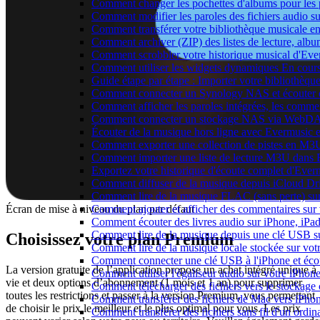
Comment changer les pochettes d'albums pour les pis
Comment modifier les paroles des fichiers audio
Comment transférer votre bibliothèque musicale ent
Comment archiver (ZIP) des listes de lecture, album
Comment scrobbler votre historique musical d'Eve
Comment utiliser les widgets dynamiques En cours
Guide étape par étape : Importer votre bibliothèq
Comment connecter un Synology NAS et écouter d
Comment afficher les paroles intégrées, les comme
Comment connecter un stockage NAS via WebDAV 
Écouter de la musique hors ligne avec Evermusic et
Comment exporter une collection de pistes en M
Comment importer une liste de lecture M3U dans 
Exportez votre historique d'écoute complet d'Ever
Comment diffuser de la musique depuis iCloud D
Comment lire de la musique FLAC (sans perte) s
Écran de mise à niveau du plan par défaut
Comment ajouter et afficher des commentaires sur 
Comment écouter des livres audio sur iPhone, iPa
Comment lire de la musique depuis une clé USB s
Choisissez votre plan Premium
Comment lire de la musique locale stockée sur vo
Comment connecter une clé USB à l'iPhone et écoute
La version gratuite de l’application propose un achat intégré unique à
Comment utiliser l'égaliseur audio sur votre iPho
vie et deux options d’abonnement (1 mois et 1 an) pour supprimer
Comment télécharger des fichiers vers le stockage
toutes les restrictions et passer à la version Premium, vous permettant
Comment transférer des fichiers de Mac vers iPho
de choisir le prix le meilleur et le plus optimal pour vous. Les prix
Comment transférer des fichiers sans fil d'un ordi