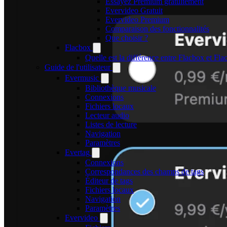
Essayez Premium gratuitement
Evervideo Gratuit
Evervideo Premium
Comparaison des fonctionnalités
Que choisir ?
Flacbox
Quelle est la différence entre Flacbox et F
Guide de l'utilisateur
Evermusic
Bibliothèque musicale
Connexions
Fichiers locaux
Lecteur audio
Listes de lecture
Navigation
Paramètres
Evertag
Connexions
Correspondances des champs de tags
Éditeur de tags
Fichiers locaux
Navigation
Paramètres
Evervideo