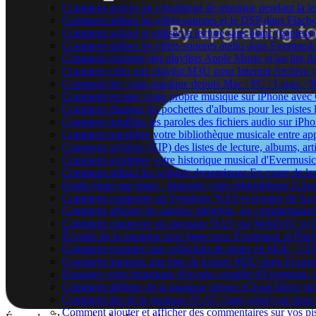
Comment activer un visualiseur de musique pendant la le
Comment utiliser les effets sonores et le DSP dans Flac
Comment activer et utiliser la lecture sans blanc (gaples
Comment utiliser les effets sonores audio dans Evermusic 
Comment exporter des playlists Apple Music et les lire 
Comment créer une playlist M3U pour Internet Archive 
Comment lire votre musique depuis Mac / PC / Linux /
Comment écouter votre propre musique sur iPhone avec
Comment changer les pochettes d'albums pour les pistes lo
Comment modifier les paroles des fichiers audio sur i
Comment transférer votre bibliothèque musicale entre app
Comment archiver (ZIP) des listes de lecture, albums, arti
Comment scrobbler votre historique musical d'Evermusic
Comment utiliser les widgets dynamiques En cours de le
Guide étape par étape : Importer votre bibliothèque iCl
Comment connecter un Synology NAS et écouter de la m
Comment afficher les paroles intégrées, les commentaire
Comment connecter un stockage NAS via WebDAV et éco
Écouter de la musique hors ligne avec Evermusic et Flacb
Comment exporter une collection de pistes en M3U, CS
Comment importer une liste de lecture M3U dans Evermu
Exportez votre historique d'écoute complet d'Evermusic 
Comment diffuser de la musique depuis iCloud Drive s
Comment lire de la musique FLAC (sans perte) sur mon
Comment ajouter et afficher des commentaires sur vos pi