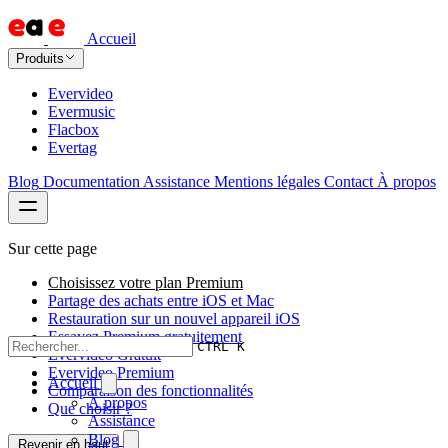
Accueil
Produits
Evervideo
Evermusic
Flacbox
Evertag
Blog
Documentation
Assistance
Mentions légales
Contact
À propos
Sur cette page
Choisissez votre plan Premium
Partage des achats entre iOS et Mac
Restauration sur un nouvel appareil iOS
Essayez Premium gratuitement
CTRL K
Evervideo Gratuit
Evervideo Premium
Accueil
Comparaison des fonctionnalités
À propos
Que choisir ?
Assistance
Blog
Revenir en haut