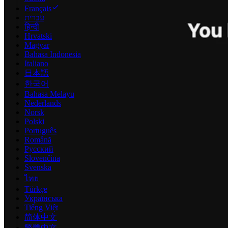
Français
עברית
हिन्दी
Hrvatski
Magyar
Bahasa Indonesia
Italiano
日本語
한국어
Bahasa Melayu
Nederlands
Norsk
Polski
Português
Română
Русский
Slovenčina
Svenska
ไทย
Türkçe
Українська
Tiếng Việt
简体中文
繁體中文