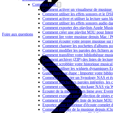
Comment faire
Comment activer un visualiseur de musique p
Comment utiliser les effets sonores et le D
Comment activer et utiliser la lecture sans 
Comment utiliser les effets sonores audio da
Comment exporter des playlists Apple Music
Comment créer une playlist M3U pour Inter
Foire aux questions
Comment lire votre musique depuis Mac / 
Comment écouter votre propre musique sur 
Comment changer les pochettes d'albums pour 
Comment modifier les paroles des fichiers
Comment transférer votre bibliothèque music
Comment archiver (ZIP) des listes de lecture,
Comment scrobbler votre historique musical
Comment utiliser les widgets dynamiques En
Guide étape par étape : Importer votre bibl
Comment connecter un Synology NAS et éco
Comment afficher les paroles intégrées, les
Comment connecter un stockage NAS via We
Écouter de la musique hors ligne avec Evermu
Comment exporter une collection de piste
Comment importer une liste de lecture M3U
Exportez votre historique d'écoute complet 
Comment diffuser de la musique depuis iC