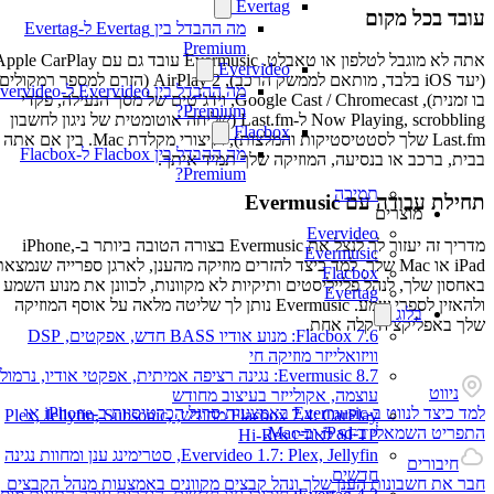
Evertag
עובד בכל מקום
מה ההבדל בין Evertag ל-Evertag
Premium
אתה לא מוגבל לטלפון או טאבלט. Evermusic עובד גם עם Apple CarPlay
Evervideo
(יעד iOS בלבד, מותאם לממשק הרכב), AirPlay 2 (הזרם למספר רמקולים
מה ההבדל בין Evervideo ל-vervideo
בו זמנית), Google Cast / Chromecast, וידג’טים של מסך הנעילה, פקדי
Premium?
Now Playing, scrobbling ל-Last.fm (שליחה אוטומטית של ניגון לחשבון
Flacbox
Last.fm שלך לסטטיסטיקות והמלצות), וקיצורי מקלדת Mac. בין אם אתה
מה ההבדל בין Flacbox ל-Flacbox
בבית, ברכב או בנסיעה, המוזיקה שלך תמיד איתך.
Premium?
תמיכה
תחילת עבודה עם Evermusic
מוצרים
Evervideo
מדריך זה יעזור לך לנצל את Evermusic בצורה הטובה ביותר ב-iPhone,
Evermusic
iPad או Mac שלך. למד כיצד להזרים מוזיקה מהענן, לארגן ספרייה שנמצאת
Flacbox
באחסון שלך, לנהל פלייליסטים ותיקיות לא מקוונות, לכוונן את מנוע השמע
Evertag
ולהאזין לספרי שמע. Evermusic נותן לך שליטה מלאה על אוסף המוזיקה
בלוג
שלך באפליקציה קלה אחת.
Flacbox 7.6: מנוע אודיו BASS חדש, אפקטים, DSP
וויזואלייזר מוזיקה חי
Evermusic 8.7: נגינה רציפה אמיתית, אפקטי אודיו, נרמול
ניווט
עוצמה, אקולייזר בעיצוב מחודש
למד כיצד לנווט ב-Evermusic באמצעות סרגל הכרטיסיות ב-iPhone או
Flacbox 7.4: CarPlay מחודש, Plex, Jellyfin, Subsonic,
התפריט השמאלי ב-iPad וב-Mac.
SFTP לאודיו Hi-Res
Evervideo 1.7: Plex, Jellyfin, סטרימינג ענן ומחוות נגינה
חיבורים
חדשים
חבר את חשבונות הענן שלך ונהל קבצים מקוונים באמצעות מנהל הקבצים