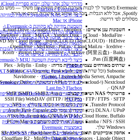
מדריך שלב אחר של
Evermusic מאפשר לך לבנות מערכת הזרמת מוזיקה ענן משלך — ממש כמו
ל-Evermusic ו-Flacbox
Spotify, אבל ללא הגבלות. חבר כל שילוב של מקורות והזרם או הורד
כיצד לחבר Synology NAS ולהאזין למוזיקה 
מסלולים לפי דרישה:
iPhone או Mac
השמעת מוזיקה לא מקוונת ב-Evermusic ו-
חשבונות ענן אישיים:
iCloud Drive · Google Drive · Dropbox ·
Flacbox: הורדה וסנכרון מהענן לקבצים מקומיים
OneDrive · Box · MEGA · Yandex.Disk · pCloud · MediaFire ·
כיצד לחבר אחסון NAS באמצעות WebDAV
WD My Cloud Home · InfiniCLOUD (TeraCLOUD) · HiDrive
ולהאזין למוזיקה ב-iPhone או Mac
· OpenDrive · MyDrive · Put.io · Cloud Mail.ru · Icedrive ·
כיצד לצפות במילות שירים מוטמעות, תגובות
Koofr · Proton Drive · Internxt · AliDrive (阿里云盘) · Baidu
וקבצי LRC למוזיקה באייפון או מק
Pan (百度网盘).
שרתים מאורחים עצמית וספריות מדיה:
Plex · Jellyfin · Emby ·
Flacbox
Subsonic (וכל שרת תואם Subsonic — Airsonic, Funkwhale,
Gonic, Logitech Media Server, Ampache) · Navidrome ·
Evermusic ו-Flacbox
Nextcloud (ו-Owncloud, דרך ה-API המשותף) · Synology Drive
· QNAP.
Flacbox ל-Last.fm
פרוטוקולי NAS ושיתוף קבצים:
SMB (SMB1, SMB2, Auto) ·
כיצד להזרים מוזיקה מ-iCloud Drive באי
WebDAV (HTTP / HTTPS) · FTP / FTPS · SFTP (SSH File
במק שלי
Transfer Protocol, אימות בסיסמה או מפתח ציבורי) · NFS ·
כיצד לנגן מוזיקת FLAC (ללא אובדן) באייפון שלי
DLNA / UPnP (ניגון והורדה). עובד עם Apple Time Capsule,
כיצד להוסיף ולהציג תגובות לרצועות השמע ש
Synology, QNAP, WD My Cloud Home, Buffalo, כל מארח
ב-iPhone, iPad ו-Mac עם Evermusic ו-Flacbox
Linux Samba / NFS / SSH, או תיקייה משותפת ב-Mac או PC
כיצד להאזין לספרי שמע באייפון, אייפד ומק
Windows שלך.
באמצעות Evermusic
אחסון אובייקטים תואם S3:
AWS S3 · Backblaze B2 · Wasabi ·
כיצד להשמיע מוזיקה מקומית המאוחסנת ב-
Cloudflare R2 · MinIO · DigitalOcean Spaces · Linode Object
iPhone או Mac שלך