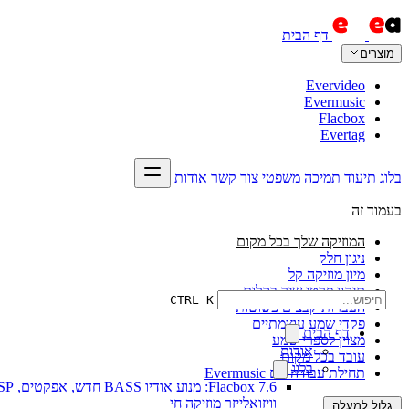
דף הבית
מוצרים
Evervideo
Evermusic
Flacbox
Evertag
בלוג
תיעוד
תמיכה
משפטי
צור קשר
אודות
בעמוד זה
המוזיקה שלך בכל מקום
ניגון חלק
מיון מוזיקה קל
תיקון פרטי שיר בקלות
CTRL K
העברות קבצים פשוטות
פקדי שמע עוצמתיים
דף הבית
מצוין לספרי שמע
אודות
עובד בכל מקום
בלוג
תחילת עבודה עם Evermusic
Flacbox 7.6: מנוע אודיו BASS חדש, א
וויזואלייזר מוזיקה חי
גלול למעלה