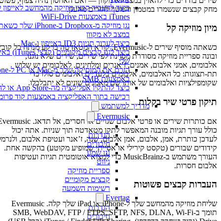
שירים בודדים כדי להאזין במצב לא מקוון — ואם האחסון נהיה צפוף, פשוט
כיצד להעביר קבצי מוזיקה מהמחשב לאייפון ל
מחק קבצים שנשמרו במטמון והמשך להזרים מהענן.
iTunes באמצעות WiFi-Drive
נגן מוזיקה מ-Dropbox ב-iPhone שלך כשאת
מיון מוזיקה קל
במצב לא מקוון
כיצד לערוך תגיות ID3 באייפון ו-Mac
כשאתה מוסיף שירים ל-Evermusic, קורא המטאדטה ברקע מנתח כל קובץ
כיצד לנגן קבצים מקומיים (קבצי unes
ובונה ספריית מוזיקה מסודרת מסוינת לפי שירים, שירים שלא נוגנו,
שלי
אלבומים, אמני אלבום, אמנים, ז’אנרים ומלחינים. לאלבומים יש שלוש
הזרם את המוסיקה שלך מ-c
תת-תצוגות: כל האלבומים, אלבומים בלעדיים ואלבומים סולו כדי
באמצעות SMB
שקומפילציות ואלבומים של אותו שם מאמנים שונים לא יתבלבלו.
כיצד להתקין אפליקציה מה-ore
רכישה בתוך האפליקציה באמצעות קוד פרומו
תיקון פרטי שיר בקלות
מדריך למשתמש
Evermusic
אם כותרות שירים או פרטי אלבום שגויים או חסרים, אל תדאג. Evermusic
כולל עורך תגיות מובנה המאפשר לתקן מטאדטה תוך שניות. אתה יכול
הגדרות
לעדכן כותרת, אמן, אלבום, אמן אלבום, שנה, ז’אנר ועטיפת אלבום, ולנרמל
חיבורים
קידודים שבורים (טקסט קירילי או אסייתי שמופיע מקוטע) בהקשה אחת.
נגן שמע
העורך משתמש ב-MusicBrainz כדי למצוא אוטומטית תגיות ועטיפות
ניווט
אלבום חסרות.
ספריית מוזיקה
קבצים מקומיים
העברות קבצים פשוטות
רשימות השמעה
Evertag
שליחת מוזיקה מהמחשב שלך ל-iPhone או iPad שלך קלה. Evermusic
הגדרות
תומך ב-SMB, WebDAV, FTP / FTPS, SFTP, NFS, DLNA, Wi-Fi
חיבורים