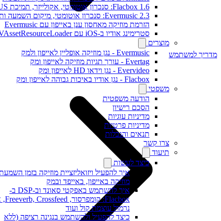
Flacbox 1.6: סנכרון אוטומטי, אקולייזר, תמיכת OPUS
Evermusic 2.3: סנכרון אוטומטי, מיקום השמעה ותגיות
הזרמת מוזיקה מאחסון ענן באייפון עם Evermusic
סטרימינג אודיו ב-iOS עם AVAssetResourceLoader
מוצרים
Evermusic - נגן מוזיקה אופליין לאייפון ולמק
מדריך למשתמש
Evertag - עורך תגיות מוזיקה לאייפון ומק
Evervideo - נגן וידאו HD לאייפון ומק
Flacbox - נגן אודיו באיכות גבוהה לאייפון ומק
משפטי
הודעה משפטית
הסכם רישיון
מדיניות עוגיות
מדיניות פרטיות
תנאים והגבלות
צרו קשר
תיעוד
כיצד לעשות
איך להפעיל ויזואליזציית מוזיקה בזמן השמעת
מוזיקה באייפון, באייפד ובמק
איך להשתמש באפקטי סאונד וב-DSP ב-
Flacbox: קומפרסור, feed
נרמול עוצמת קול ועוד
כיצד להפעיל ולהשתמש בנגינה רציפה (ללא