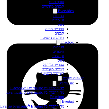
עורך תגים
קבצים מקומיים
Evervideo
הגדרות
נגן מדיה
ניווט
ספריית מדיה
קבצים
רשימות השמעה
Flacbox
הגדרות
חיבורים
נגן אודיו
ניווט
ספריית מוזיקה
קבצים מקומיים
רשימות השמעה
שאלות נפוצות
Evermusic
מה ההבדל בין Evermusic ל-Flacbox
מה ההבדל בין Evermusic ל-Evermusic
Premium
Evertag
מה ההבדל בין Evertag ל-Evertag Premium