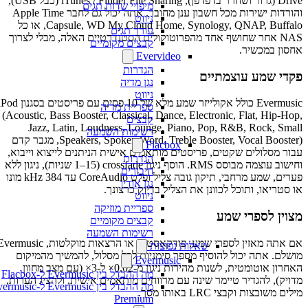
Drive (גרור ושחרר בדפדפן), iTunes / Finder File Sharing (כבל USB),
מיפויי שדות תגים
והורדות ישירות מכל חשבון ענן מחובר. אתה יכול גם לחבר Apple Time
ניווט
Capsule, WD My Cloud Home, Synology, QNAP, Buffalo, או כל
עורך תגים
NAS אחר שחושף אחד מהפרוטוקולים הסטנדרטיים האלה, מבלי לצרוך
קבצים מקומיים
אחסון במכשיר.
Evervideo
הגדרות
פקדי שמע עוצמתיים
נגן מדיה
ניווט
Evermusic כולל אקולייזר שמע מלא של 10 פסים עם פריסטים בסגנון iPod
ספריית מדיה
(Acoustic, Bass Booster, Classical, Dance, Electronic, Flat, Hip-Hop,
קבצים
Jazz, Latin, Loudness, Lounge, Piano, Pop, R&B, Rock, Small
רשימות השמעה
Speakers, Spoken Word, Treble Booster, Vocal Booster), מגבר קדם
Flacbox
עבור מסלולים שקטים, פריסטים מותאמים אישית הניתנים לייצוא וייבוא,
הגדרות
וחישוב עוצמה מבוסס RMS. הוסף ניגון crossfade (1–15 שניות), ניגון ללא
חיבורים
פערים, שמע מרחבי, תיקון גובה צליל ופלט CoreAudio עד 384 kHz מונו
נגן אודיו
או סטריאו, ותוכל לכוונן את הצליל בדיוק כרצונך.
ניווט
ספריית מוזיקה
מצוין לספרי שמע
קבצים מקומיים
רשימות השמעה
אם אתה מאזין לספרי שמע, פודקאסטים או הרצאות מוקלטות, Evermusic
שאלות נפוצות
מושלם. אתה יכול להוסיף מספר סימניות לכל מסלול, להמשיך מהמיקום
Evermusic
האחרון אוטומטית, לשנות מהירות ניגון מ-0.02× ל-3× (עם מצב מחוון
מה ההבדל בין Evermusic ל-Flacbox
מדויק), להגדיר טיימר שינה עם מרווחים מותאמים אישית, ולהציג הערות,
מה ההבדל בין Evermusic ל-rmusic
מילים משובצות וקבצי LRC באותו מסך.
Premium