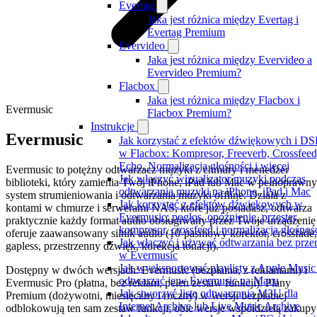
Evertag
Jaka jest różnica między Evertag i
Evertag Premium
Evervideo
Jaka jest różnica między Evervideo a
Evervideo Premium?
Flacbox
Jaka jest różnica między Flacbox i
Evermusic
Flacbox Premium?
Instrukcje
Evermusic
Jak korzystać z efektów dźwiękowych i DS
w Flacbox: Kompresor, Freeverb, Crossfeed
Echo, Normalizacja głośności i więcej
Evermusic to potężny odtwarzacz muzyki z chmury i menedżer
Jak włączyć wizualizator muzyki podczas
biblioteki, który zamienia Twój iPhone, iPad lub Mac w pełnoprawny
odtwarzania muzyki na iPhone, iPad i Mac
system strumieniowania i odtwarzania muzyki offline. Działa z
Jak korzystać z efektów dźwiękowych w
kontami w chmurze i serwerami NAS, które już posiadasz, odtwarza
Evermusic: pogłos, opóźnienie, przester,
praktycznie każdy format audio obsługiwany przez Twoje urządzenie 
kompresor, crossfeed i normalizacja głośnoś
oferuje zaawansowany silnik audio (10-pasmowy korektor, crossfade,
Jak włączyć i używać odtwarzania bez prze
gapless, przestrzenny dźwięk, korekcja tonacji).
w Evermusic
Jak wyeksportować playlisty z Apple Music 
Dostępny w dwóch wersjach: Evermusic (bezpłatna, z reklamami) i
odtwarzać je w Evermusic na Macu
Evermusic Pro (płatna, bez reklam, pełen zestaw funkcji). Plany
Jak stworzyć listę odtwarzania M3U dla
Premium (dożywotni, miesięczny i roczny) w wersji bezpłatnej
Internet Archive lub Live Music Archive
odblokowują ten sam zestaw funkcji; obie wersje współdzielą zakupy