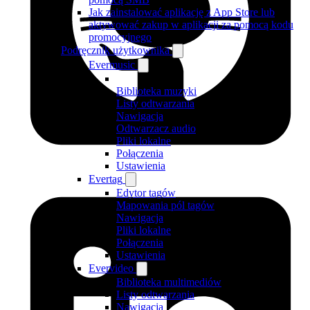
Jak zainstalować aplikację z App Store lub
aktywować zakup w aplikacji za pomocą kodu
promocyjnego
Podręcznik użytkownika
Evermusic
Biblioteka muzyki
Listy odtwarzania
Nawigacja
Odtwarzacz audio
Pliki lokalne
Połączenia
Ustawienia
Evertag
Edytor tagów
Mapowania pól tagów
Nawigacja
Pliki lokalne
Połączenia
Ustawienia
Evervideo
Biblioteka multimediów
Listy odtwarzania
Nawigacja