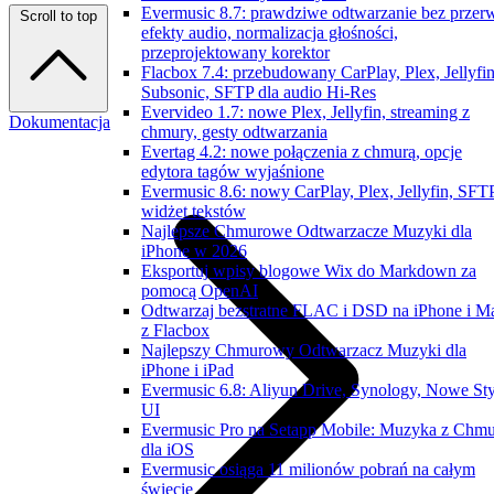
Evermusic 8.7: prawdziwe odtwarzanie bez przer
Scroll to top
efekty audio, normalizacja głośności,
przeprojektowany korektor
Flacbox 7.4: przebudowany CarPlay, Plex, Jellyfin
Subsonic, SFTP dla audio Hi-Res
Evervideo 1.7: nowe Plex, Jellyfin, streaming z
Dokumentacja
chmury, gesty odtwarzania
Evertag 4.2: nowe połączenia z chmurą, opcje
edytora tagów wyjaśnione
Evermusic 8.6: nowy CarPlay, Plex, Jellyfin, SFTP
widżet tekstów
Najlepsze Chmurowe Odtwarzacze Muzyki dla
iPhone w 2026
Eksportuj wpisy blogowe Wix do Markdown za
pomocą OpenAI
Odtwarzaj bezstratne FLAC i DSD na iPhone i M
z Flacbox
Najlepszy Chmurowy Odtwarzacz Muzyki dla
iPhone i iPad
Evermusic 6.8: Aliyun Drive, Synology, Nowe Sty
UI
Evermusic Pro na Setapp Mobile: Muzyka z Chm
dla iOS
Evermusic osiąga 11 milionów pobrań na całym
świecie