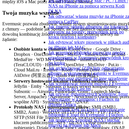
Jak odtwarzać muzykę z Mac / PC / Linux /
między iOS a Mac przez iCloud i Family Sharing.
NAS na iPhonie za pomocą serwera Kodi
DLNA
Twoja muzyka wszędzie
Jak odtwarzać własną muzykę na iPhonie z
pomocą CarPlay
Evermusic pozwala zbudować własny system strumieniowania muzy
Jak zmienić okładki albumów dla lokalnych
z chmury — podobnie jak Spotify, ale bez żadnych ograniczeń. Połąc
utworów na Spotify: przewodnik krok po
dowolną kombinację źródeł i strumieniuj lub pobieraj utwory na
kroku (telefon i komputer)
żądanie:
Jak edytować teksty piosenek w plikach aud
na iPhone lub MAC
Osobiste konta w chmurze:
iCloud Drive · Google Drive ·
Jak przenieść bibliotekę muzyczną między
Dropbox · OneDrive · Box · MEGA · Yandex.Disk · pCloud ·
urządzeniami w Evermusic: przewodnik kro
MediaFire · WD My Cloud Home · InfiniCLOUD
po kroku
(TeraCLOUD) · HiDrive · OpenDrive · MyDrive · Put.io ·
Jak archiwizować (ZIP) listy odtwarzania,
Cloud Mail.ru · Icedrive · Koofr · Proton Drive · Internxt ·
albumy, wykonawców i gatunki w Evermus
AliDrive (阿里云盘) · Baidu Pan (百度网盘).
i Flacbox oraz przenieść na inne urządzenie
Serwery hostowane lokalnie i biblioteki mediów:
Plex ·
Jak scrobblować historię muzyki z Evermus
Jellyfin · Emby · Subsonic (i każdy serwer kompatybilny z
lub Flacbox do Last.fm
Subsonic — Airsonic, Funkwhale, Gonic, Logitech Media
Jak używać dynamicznych widgetów Teraz
Server, Ampache) · Navidrome · Nextcloud (i Owncloud, prze
Odtwarzane w Evermusic i Flacbox na
wspólne API) · Synology Drive · QNAP.
iPhonie i Macu
Protokoły NAS i udostępniania plików:
SMB (SMB1,
Przewodnik krok po kroku: Importowanie
SMB2, Auto) · WebDAV (HTTP / HTTPS) · FTP / FTPS ·
biblioteki iCloud do Evermusic i Flacbox
SFTP (SSH File Transfer Protocol, uwierzytelnianie hasłem lub
Jak podłączyć Synology NAS i słuchać
kluczem publicznym) · NFS · DLNA / UPnP (odtwarzanie i
muzyki na iPhonie lub Macu
pobieranie). Działa z Apple Time Capsule, Synology, QNAP,