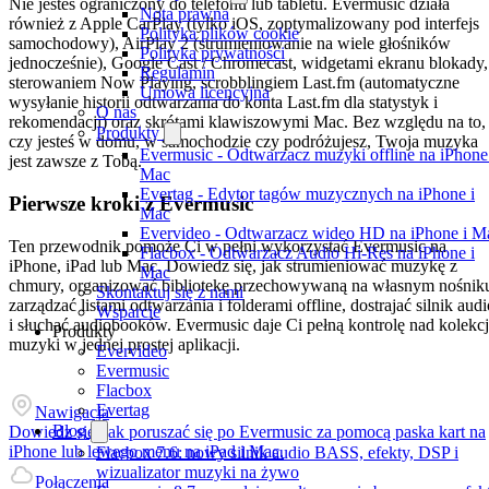
Nie jesteś ograniczony do telefonu lub tabletu. Evermusic działa
Nota prawna
również z Apple CarPlay (tylko iOS, zoptymalizowany pod interfejs
Polityka plików cookie
samochodowy), AirPlay 2 (strumieniowanie na wiele głośników
Polityka prywatności
jednocześnie), Google Cast / Chromecast, widgetami ekranu blokady,
Regulamin
sterowaniem Now Playing, scrobblingiem Last.fm (automatyczne
Umowa licencyjna
wysyłanie historii odtwarzania do konta Last.fm dla statystyk i
O nas
rekomendacji) oraz skrótami klawiszowymi Mac. Bez względu na to,
Produkty
czy jesteś w domu, w samochodzie czy podróżujesz, Twoja muzyka
Evermusic - Odtwarzacz muzyki offline na iPhone
jest zawsze z Tobą.
Mac
Evertag - Edytor tagów muzycznych na iPhone i
Pierwsze kroki z Evermusic
Mac
Evervideo - Odtwarzacz wideo HD na iPhone i M
Ten przewodnik pomoże Ci w pełni wykorzystać Evermusic na
Flacbox - Odtwarzacz Audio Hi-Res na iPhone i
iPhone, iPad lub Mac. Dowiedz się, jak strumieniować muzykę z
Mac
chmury, organizować bibliotekę przechowywaną na własnym nośnik
Skontaktuj się z nami
zarządzać listami odtwarzania i folderami offline, dostrajać silnik audi
Wsparcie
i słuchać audiobooków. Evermusic daje Ci pełną kontrolę nad kolekc
Produkty
muzyki w jednej prostej aplikacji.
Evervideo
Evermusic
Flacbox
Evertag
Nawigacja
Blog
Dowiedz się, jak poruszać się po Evermusic za pomocą paska kart na
iPhone lub lewego menu na iPad i Mac.
Flacbox 7.6: nowy silnik audio BASS, efekty, DSP i
wizualizator muzyki na żywo
Połączenia