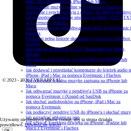
pliki LRC dla muzyki na iPhonie lub Macu
Odtwarzanie muzyki offline w Evermusic i Flacbox:
pobieranie i synchronizacja z chmury do plików lokalny
Jak eksportować kolekcję utworów do M3U, CSV i TX
w Evermusic i Flacbox
Jak zaimportować listę odtwarzania M3U do Evermusic 
Flacbox
Eksportuj pełną historię słuchania z Evermusic i Flacbox
Last.fm
Jak Odtwarzać Muzykę FLAC (Bezstratną) na Moim
iPhonie
Jak streamować muzykę z iCloud Drive na iPhonie lub
Macu
Jak dodawać i przeglądać komentarze do ścieżek audio 
iPhone, iPad i Mac za pomocą Evermusic i Flacbox
© 2023 - 2026 EVERAPPZ SL
Jak odtwarzac lokalna muzyke zapisana na iPhonie lub
Macu
Jak odtwarzać muzykę z pendrive'a USB na iPhonie za
pomocą Evermusic i iXpand od SanDisk
Jak słuchać audiobooków na iPhone, iPad i Mac za
pomocą Evermusic
Jak podłączyć pendrive USB do iPhone'a i słuchać muzy
lub zarządzać plikami na nim
Używamy niezbędnych plików cookie, aby ta strona działała
Jak używać korektora dźwięku na iPhonie, iPadzie lub
prawidłowo.
Dowiedz się więcej
Macu z Evermusic i Flacbox
OK