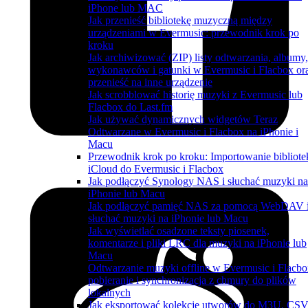
iPhone lub MAC
Jak przenieść bibliotekę muzyczną między
urządzeniami w Evermusic: przewodnik krok po
kroku
Jak archiwizować (ZIP) listy odtwarzania, albumy,
wykonawców i gatunki w Evermusic i Flacbox or
przenieść na inne urządzenie
Jak scrobblować historię muzyki z Evermusic lub
Flacbox do Last.fm
Jak używać dynamicznych widgetów Teraz
Odtwarzane w Evermusic i Flacbox na iPhonie i
Macu
Przewodnik krok po kroku: Importowanie bibliote
iCloud do Evermusic i Flacbox
Jak podłączyć Synology NAS i słuchać muzyki na
iPhonie lub Macu
Jak podłączyć pamięć NAS za pomocą WebDAV 
słuchać muzyki na iPhonie lub Macu
Jak wyświetlać osadzone teksty piosenek,
komentarze i pliki LRC dla muzyki na iPhonie lub
Macu
Odtwarzanie muzyki offline w Evermusic i Flacbo
pobieranie i synchronizacja z chmury do plików
lokalnych
Jak eksportować kolekcję utworów do M3U, CSV