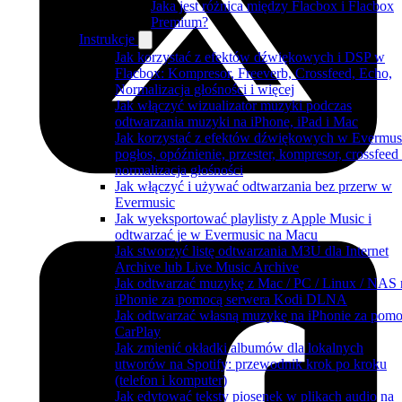
Jaka jest różnica między Flacbox i Flacbox
Premium?
Instrukcje
Jak korzystać z efektów dźwiękowych i DSP w
Flacbox: Kompresor, Freeverb, Crossfeed, Echo,
Normalizacja głośności i więcej
Jak włączyć wizualizator muzyki podczas
odtwarzania muzyki na iPhone, iPad i Mac
Jak korzystać z efektów dźwiękowych w Evermus
pogłos, opóźnienie, przester, kompresor, crossfeed 
normalizacja głośności
Jak włączyć i używać odtwarzania bez przerw w
Evermusic
Jak wyeksportować playlisty z Apple Music i
odtwarzać je w Evermusic na Macu
Jak stworzyć listę odtwarzania M3U dla Internet
Archive lub Live Music Archive
Jak odtwarzać muzykę z Mac / PC / Linux / NAS 
iPhonie za pomocą serwera Kodi DLNA
Jak odtwarzać własną muzykę na iPhonie za pom
CarPlay
Jak zmienić okładki albumów dla lokalnych
utworów na Spotify: przewodnik krok po kroku
(telefon i komputer)
Jak edytować teksty piosenek w plikach audio na