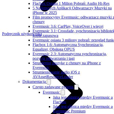
Flacbox Osiąga 1 Milion Pobrań: Audio Hi-Res
5 Najlepszych Aplikacji Odtwarzaczy Muzyki na
iPhone w 2025
Film promocyjny Evermusic: odtwarzacz muzyki 
chmury
Evermusic 3.6: CarPlay, VoiceOver i więcej
Evermusic 3.1: Crossfade, synchronizacja bibliotek
Podręcznik użytkownika
kopia zapasowa
Evermusic osiąga 3 miliony pobrań: przegląd funkc
Flacbox 1.6: Automatyczna Synchronizacja,
Equalizer, Obsługa OPUS
Evermusic 2.3: Automatyczna synchronizacja,
pozycja odtwarzania i tagi
Strumieniuj muzykę z chmury na iPhone z
Evermusic
Strumieniowanie audio iOS z
AVAssetResourceLoader
Dokumentacja
Często zadawane pytania
Evermusic
Jaka jest różnica między Evermusic a
Flacbox
Jaka jest różnica między Evermusic a
Evermusic Premium