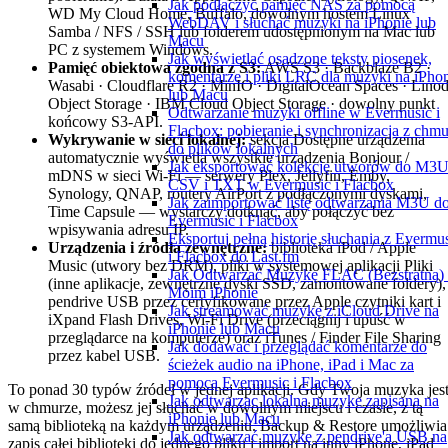
Jak podłączyć pamięć NAS za pomocą
WD My Cloud Home, Buffalo, dowolnym hostem Linux
WebDAV i słuchać muzyki na iPhonie lub
Samba / NFS / SSH lub folderem udostępnionym na Mac lub
Macu
PC z systemem Windows.
Jak wyświetlać osadzone teksty piosenek,
Pamięć obiektowa zgodna z S3:
AWS S3 · Backblaze B2 ·
komentarze i pliki LRC dla muzyki na iPho
Wasabi · Cloudflare R2 · MinIO · DigitalOcean Spaces · Lino
lub Macu
Object Storage · IBM Cloud Object Storage · dowolny punkt
Odtwarzanie muzyki offline w Evermusic i
końcowy S3-API.
Flacbox: pobieranie i synchronizacja z chm
Wykrywanie w sieci lokalnej:
sekcja Dostępne urządzenia
do plików lokalnych
automatycznie wyświetla wszystkie urządzenia Bonjour /
Jak eksportować kolekcję utworów do M3U
mDNS w sieci Wi-Fi — serwery Plex, Jellyfin, Emby,
CSV i TXT w Evermusic i Flacbox
Synology, QNAP, routery AirPort z podłączonymi dyskami,
Jak zaimportować listę odtwarzania M3U d
Time Capsule — wystarczy dotknąć, aby połączyć bez
Evermusic i Flacbox
wpisywania adresu IP.
Eksportuj pełną historię słuchania z Evermu
Urządzenia i źródła zewnętrzne:
biblioteka iPod / Apple
i Flacbox do Last.fm
Music (utwory bez DRM), pliki w systemowej aplikacji Pliki
Jak Odtwarzać Muzykę FLAC (Bezstratną)
(inne aplikacje, zewnętrzne dyski SSD, zamontowane foldery),
Moim iPhonie
pendrive USB przez certyfikowane przez Apple czytniki kart i
Jak streamować muzykę z iCloud Drive na
iXpand Flash Drives, Wi-Fi Drive (przeciągnij i upuść w
iPhonie lub Macu
przeglądarce na komputerze) oraz iTunes / Finder File Sharing
Jak dodawać i przeglądać komentarze do
przez kabel USB.
ścieżek audio na iPhone, iPad i Mac za
pomocą Evermusic i Flacbox
To ponad 30 typów źródeł w jednej aplikacji. Gdy Twoja muzyka jes
Jak odtwarzac lokalna muzyke zapisana na
w chmurze, możesz jej słuchać w dowolnym miejscu i czasie, z tą
iPhonie lub Macu
samą biblioteką na każdym urządzeniu. Backup & Restore umożliwia
Jak odtwarzać muzykę z pendrive'a USB na
zapis całej biblioteki do jednego pliku i import na inny iPhone, iPad