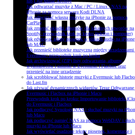
lub Live Music Archive
Jak odtwarzać muzykę z Mac / PC / Linux / NAS na
iPhonie za pomocą serwera Kodi DLNA
Jak odtwarzać własną muzykę na iPhonie za pomocą
CarPlay
Jak zmienić okładki albumów dla lokalnych utworów na
Spotify: przewodnik krok po kroku (telefon i komputer)
Jak edytować teksty piosenek w plikach audio na iPhone
lub MAC
Jak przenieść bibliotekę muzyczną między urządzeniami
Evermusic: przewodnik krok po kroku
Jak archiwizować (ZIP) listy odtwarzania, albumy,
wykonawców i gatunki w Evermusic i Flacbox oraz
przenieść na inne urządzenie
Jak scrobblować historię muzyki z Evermusic lub Flacb
do Last.fm
Jak używać dynamicznych widgetów Teraz Odtwarzane
Evermusic i Flacbox na iPhonie i Macu
Przewodnik krok po kroku: Importowanie biblioteki iCl
do Evermusic i Flacbox
Jak podłączyć Synology NAS i słuchać muzyki na iPhon
lub Macu
Jak podłączyć pamięć NAS za pomocą WebDAV i słuch
muzyki na iPhonie lub Macu
Jak wyświetlać osadzone teksty piosenek, komentarze i