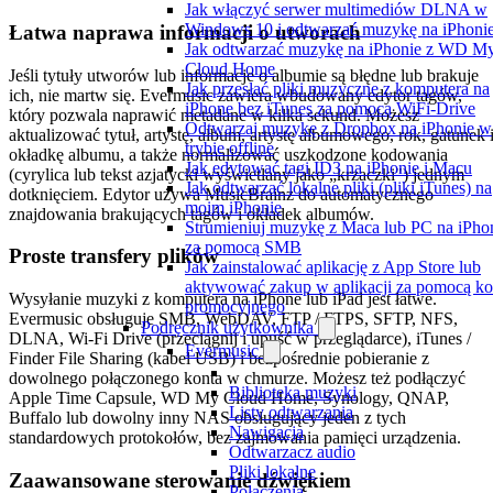
Jak włączyć serwer multimediów DLNA w
Windows 10 i odtwarzać muzykę na iPhoni
Łatwa naprawa informacji o utworach
Jak odtwarzać muzykę na iPhonie z WD M
Cloud Home
Jeśli tytuły utworów lub informacje o albumie są błędne lub brakuje
Jak przesłać pliki muzyczne z komputera na
ich, nie martw się. Evermusic zawiera wbudowany edytor tagów,
iPhone bez iTunes za pomocą WiFi-Drive
który pozwala naprawić metadane w kilka sekund. Możesz
Odtwarzaj muzykę z Dropbox na iPhonie w
aktualizować tytuł, artystę, album, artystę albumowego, rok, gatunek 
trybie offline
okładkę albumu, a także normalizować uszkodzone kodowania
Jak edytować tagi ID3 na iPhonie i Macu
(cyrylica lub tekst azjatycki wyświetlany jako „krzaczki") jednym
Jak odtwarzać lokalne pliki (pliki iTunes) na
dotknięciem. Edytor używa MusicBrainz do automatycznego
moim iPhonie
znajdowania brakujących tagów i okładek albumów.
Strumieniuj muzykę z Maca lub PC na iPho
za pomocą SMB
Proste transfery plików
Jak zainstalować aplikację z App Store lub
aktywować zakup w aplikacji za pomocą k
Wysyłanie muzyki z komputera na iPhone lub iPad jest łatwe.
promocyjnego
Evermusic obsługuje SMB, WebDAV, FTP / FTPS, SFTP, NFS,
Podręcznik użytkownika
DLNA, Wi-Fi Drive (przeciągnij i upuść w przeglądarce), iTunes /
Evermusic
Finder File Sharing (kabel USB) i bezpośrednie pobieranie z
dowolnego połączonego konta w chmurze. Możesz też podłączyć
Biblioteka muzyki
Apple Time Capsule, WD My Cloud Home, Synology, QNAP,
Listy odtwarzania
Buffalo lub dowolny inny NAS obsługujący jeden z tych
Nawigacja
standardowych protokołów, bez zajmowania pamięci urządzenia.
Odtwarzacz audio
Pliki lokalne
Zaawansowane sterowanie dźwiękiem
Połączenia