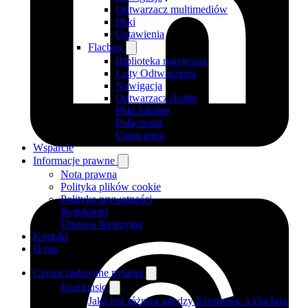
Odtwarzacz multimediów
Pliki
Ustawienia
Flacbox
Biblioteka muzyczna
Listy Odtwarzania
Nawigacja
Odtwarzacz Audio
Pliki lokalne
Połączenia
Ustawienia
Wsparcie
Informacje prawne
Nota prawna
Polityka plików cookie
Polityka prywatności
Regulamin
Umowa licencyjna
Kontakt
O nas
Często zadawane pytania
Evermusic
Jaka jest różnica między Evermusic a Flacbox