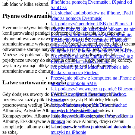
iPhonie za pomocą Evermusic i iXpand od
lub Mac w kilka sekund.
SanDisk
Jak słuchać audiobooków na iPhone, iPad i
Płynne odtwarzanie
Mac za pomocą Evermusic
Jak podłączyć pendrive USB do iPhone'a i
Evermusic używa inteligentnego wstępnego ładowania i
słuchać muzyki lub zarządzać plikami na ni
konfigurowalnej pamięci podręcznej odtwarzania, aby zapewnić
Jak używać korektora dźwięku na iPhonie,
płynne odtwarzanie nawet przy wolnych połączeniach. Inteligentne
iPadzie lub Macu z Evermusic i Flacbox
strumieniowanie wykorzystuje AVAssetResourceLoader, dzięki czem
Jak bezprzewodowo przesyłać pliki z
odtwarzanie startuje natychmiast, a reszta pliku jest pobierana w tle.
komputera na iPhone za pomocą WiFi-Driv
Możesz też pobierać albumy, artystów, listy odtwarzania lub
Jak przesłać pliki do chmury i połączyć je z
pojedyncze utwory do słuchania offline — a gdy pamięć się kończy,
Evermusic, Flacbox lub Evertag
wystarczy usunąć pliki z pamięci podręcznej i kontynuować
Jak przesłać pliki z Maca na iPhone'a lub
strumieniowanie z chmury.
iPada za pomocą Findera
Przesyłanie plików z komputera na iPhone 
Łatwe sortowanie muzyki
pomocą protokołu SMB
Jak podłączyć wewnętrzną pamięć Bluesou
VAULT z aplikacji Evermusic, Flacbox,
Gdy dodajesz utwory do Evermusic, czytnik metadanych w tle
Evertag
przetwarza każdy plik i tworzy przejrzystą Bibliotekę Muzyki
Jak pobrać muzykę z YouTube i słuchać
posortowaną według Utworów, Nieodtworzonych Utworów,
muzyki offline na iPhone
Albumów, Artystów Albumowych, Artystów, Gatunków i
Jak odłączyć aplikację innej firmy od konta
Kompozytorów. Albumy mają trzy widoki podrzędne: Wszystkie
Google
Albumy, Ekskluzywne Albumy i Solowe Albumy, dzięki czemu
Jak nagrywać wideo podczas odtwarzania
kompilacje i albumy o tej samej nazwie różnych artystów nie kolidują
muzyki na iPhonie
ze sobą.