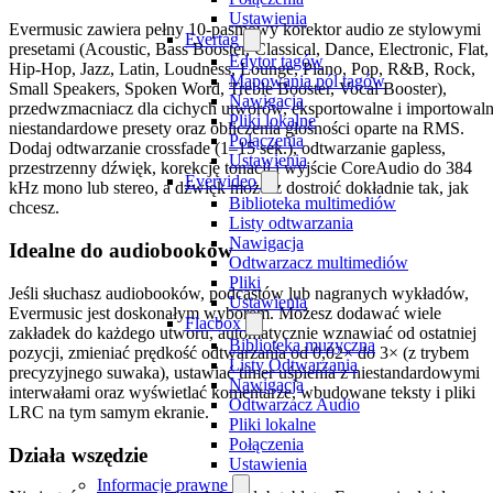
Ustawienia
Evermusic zawiera pełny 10-pasmowy korektor audio ze stylowymi
Evertag
presetami (Acoustic, Bass Booster, Classical, Dance, Electronic, Flat,
Edytor tagów
Hip-Hop, Jazz, Latin, Loudness, Lounge, Piano, Pop, R&B, Rock,
Mapowania pól tagów
Small Speakers, Spoken Word, Treble Booster, Vocal Booster),
Nawigacja
przedwzmacniacz dla cichych utworów, eksportowalne i importowal
Pliki lokalne
niestandardowe presety oraz obliczenia głośności oparte na RMS.
Połączenia
Dodaj odtwarzanie crossfade (1–15 sek.), odtwarzanie gapless,
Ustawienia
przestrzenny dźwięk, korekcję tonacji i wyjście CoreAudio do 384
Evervideo
kHz mono lub stereo, a dźwięk możesz dostroić dokładnie tak, jak
Biblioteka multimediów
chcesz.
Listy odtwarzania
Nawigacja
Idealne do audiobooków
Odtwarzacz multimediów
Pliki
Jeśli słuchasz audiobooków, podcastów lub nagranych wykładów,
Ustawienia
Evermusic jest doskonałym wyborem. Możesz dodawać wiele
Flacbox
zakładek do każdego utworu, automatycznie wznawiać od ostatniej
Biblioteka muzyczna
pozycji, zmieniać prędkość odtwarzania od 0,02× do 3× (z trybem
Listy Odtwarzania
precyzyjnego suwaka), ustawiać timer uśpienia z niestandardowymi
Nawigacja
interwałami oraz wyświetlać komentarze, wbudowane teksty i pliki
Odtwarzacz Audio
LRC na tym samym ekranie.
Pliki lokalne
Połączenia
Działa wszędzie
Ustawienia
Informacje prawne