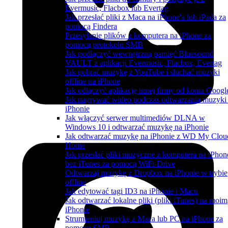
Evermusic, Flacbox lub Evertag
Jak przesłać pliki z Maca na iPhone'a lub iPada za
pomocą Findera
Przesyłanie plików z komputera na iPhone za
pomocą protokołu SMB
Jak podłączyć wewnętrzną pamięć Bluesound
VAULT z aplikacji Evermusic, Flacbox, Evertag
Jak pobrać muzykę z YouTube i słuchać muzyki
offline na iPhone
Jak odłączyć aplikację innej firmy od konta Googl
Jak nagrywać wideo podczas odtwarzania muzyki
iPhonie
Jak włączyć serwer multimediów DLNA w
Windows 10 i odtwarzać muzykę na iPhonie
Jak odtwarzać muzykę na iPhonie z WD My Clou
Home
Jak przesłać pliki muzyczne z komputera na iPhon
bez iTunes za pomocą WiFi-Drive
Odtwarzaj muzykę z Dropbox na iPhonie w trybie
offline
Jak edytować tagi ID3 na iPhonie i Macu
Jak odtwarzać lokalne pliki (pliki iTunes) na moim
iPhonie
Strumieniuj muzykę z Maca lub PC na iPhone za
pomocą SMB