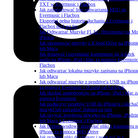
TXT w Evermusic i Flacbox
Jak zaimportować listę odtwarzania M3U do
Evermusic i Flacbox
Eksportuj pełną historię słuchania z Evermusic i
Flacbox do Last.fm
Jak Odtwarzać Muzykę FLAC (Bezstratną) na M
iPhonie
Jak streamować muzykę z iCloud Drive na iPhoni
lub Macu
Jak dodawać i przeglądać komentarze do ścieżek
audio na iPhone, iPad i Mac za pomocą Evermusic
Flacbox
Jak odtwarzac lokalna muzyke zapisana na iPhoni
lub Macu
Jak odtwarzać muzykę z pendrive'a USB na iPhon
za pomocą Evermusic i iXpand od SanDisk
Jak słuchać audiobooków na iPhone, iPad i Mac z
pomocą Evermusic
Jak podłączyć pendrive USB do iPhone'a i słucha
muzyki lub zarządzać plikami na nim
Jak używać korektora dźwięku na iPhonie, iPadzi
lub Macu z Evermusic i Flacbox
Jak bezprzewodowo przesyłać pliki z komputera n
iPhone za pomocą WiFi-Drive
Jak przesłać pliki do chmury i połączyć je z