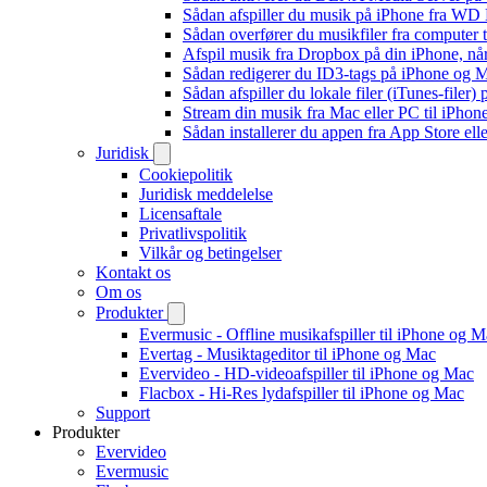
Sådan afspiller du musik på iPhone fra 
Sådan overfører du musikfiler fra computer
Afspil musik fra Dropbox på din iPhone, når
Sådan redigerer du ID3-tags på iPhone og 
Sådan afspiller du lokale filer (iTunes-filer)
Stream din musik fra Mac eller PC til iPho
Sådan installerer du appen fra App Store el
Juridisk
Cookiepolitik
Juridisk meddelelse
Licensaftale
Privatlivspolitik
Vilkår og betingelser
Kontakt os
Om os
Produkter
Evermusic - Offline musikafspiller til iPhone og 
Evertag - Musiktageditor til iPhone og Mac
Evervideo - HD-videoafspiller til iPhone og Mac
Flacbox - Hi-Res lydafspiller til iPhone og Mac
Support
Produkter
Evervideo
Evermusic