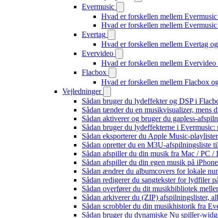
Evermusic
Hvad er forskellen mellem Evermusic
Hvad er forskellen mellem Evermusi
Evertag
Hvad er forskellen mellem Evertag o
Evervideo
Hvad er forskellen mellem Evervide
Flacbox
Hvad er forskellen mellem Flacbox 
Vejledninger
Sådan bruger du lydeffekter og DSP i Flac
Sådan tænder du en musikvisualizer, mens d
Sådan aktiverer og bruger du gapless-afspil
Sådan bruger du lydeffekterne i Evermusic:
Sådan eksporterer du Apple Music-playliste
Sådan opretter du en M3U-afspilningsliste ti
Sådan afspiller du din musik fra Mac / PC
Sådan afspiller du din egen musik på iPhon
Sådan ændrer du albumcovers for lokale numr
Sådan redigerer du sangtekster for lydfiler
Sådan overfører du dit musikbibliotek mellem
Sådan arkiverer du (ZIP) afspilningslister, 
Sådan scrobbler du din musikhistorik fra Eve
Sådan bruger du dynamiske Nu spiller-widg