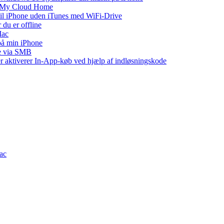
WD My Cloud Home
 til iPhone uden iTunes med WiFi-Drive
 du er offline
Mac
 på min iPhone
ne via SMB
ler aktiverer In-App-køb ved hjælp af indløsningskode
Mac