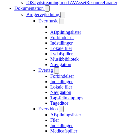
iOS-lydstreaming med AVAssetResourceLoader
Dokumentation
Brugervejledning
Evermusic
Afspilningslister
Forbindelser
Indstillinger
Lokale filer
Lydafspiller
Musikbibliotek
Navigation
Evertag
Forbindelser
Indstillinger
Lokale filer
Navigation
Tag-feltmappings
Tageditor
Evervideo
Afspilningslister
Filer
Indstillinger
Medieafspiller