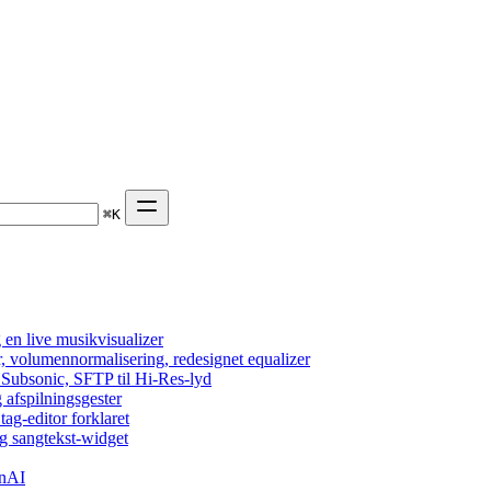
⌘
K
en live musikvisualizer
r, volumennormalisering, redesignet equalizer
 Subsonic, SFTP til Hi-Res-lyd
 afspilningsgester
tag-editor forklaret
g sangtekst-widget
enAI