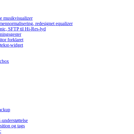
e musikvisualizer
umennormalisering, redesignet equalizer
nic, SFTP til Hi-Res-lyd
lningsgester
tor forklaret
tekst-widget
acbox
backup
-understøttelse
ition og tags
c