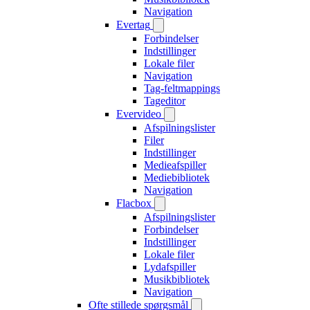
Navigation
Evertag
Forbindelser
Indstillinger
Lokale filer
Navigation
Tag-feltmappings
Tageditor
Evervideo
Afspilningslister
Filer
Indstillinger
Medieafspiller
Mediebibliotek
Navigation
Flacbox
Afspilningslister
Forbindelser
Indstillinger
Lokale filer
Lydafspiller
Musikbibliotek
Navigation
Ofte stillede spørgsmål