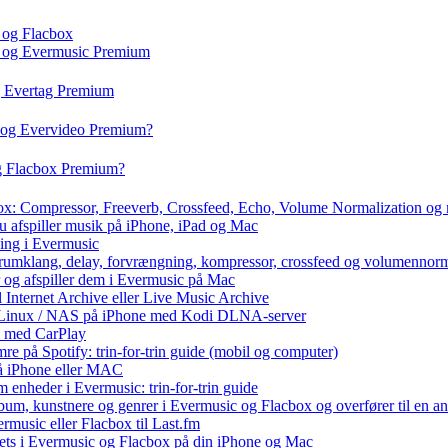
 og Flacbox
c og Evermusic Premium
g Evertag Premium
o og Evervideo Premium?
og Flacbox Premium?
box: Compressor, Freeverb, Crossfeed, Echo, Volume Normalization og
u afspiller musik på iPhone, iPad og Mac
ning i Evermusic
 rumklang, delay, forvrængning, kompressor, crossfeed og volumennorm
r og afspiller dem i Evermusic på Mac
l Internet Archive eller Live Music Archive
 / Linux / NAS på iPhone med Kodi DLNA-server
e med CarPlay
e på Spotify: trin-for-trin guide (mobil og computer)
 på iPhone eller MAC
 enheder i Evermusic: trin-for-trin guide
album, kunstnere og genrer i Evermusic og Flacbox og overfører til en 
rmusic eller Flacbox til Last.fm
ets i Evermusic og Flacbox på din iPhone og Mac