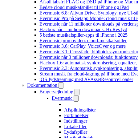
Afspil tabsfri FLAC og DSD på iPhone og Mac m
Bedste cloud musikafspiller til iPhone og iPad
Evermusic 6.8: Aliyun Drive, Synology, nye UI-sti
Evermusic Pro på Setapp Mobile: cloud-musik til 
Evermusic når 11 millioner downloads på verdens
Flacbox når 1 million downloads: Hi-Res lyd
5 bedste musikafspiller-apps til iPhone i 2025
Evermusic promovideo: cloud-musikafspiller
Evermusic 3.6: CarPlay, VoiceOver og mere
Evermusic 3.1: Crossfade, bibliotekssynkroniseri
Evermusic når 3 millioner downloads: funktionsov
Flacbox 1.6: automatisk synkronisering, equalizer
Evermusic 2.3: Automatisk synkronisering, afspiln
Stream musik fra cloud-lagring på iPhone med Ev
iOS-lydstreaming med AVAssetResourceLoader
Dokumentation
Brugervejledning
Evermusic
Afspilningslister
Forbindelser
Indstillinger
Lokale filer
Lydafspiller
Musikbibliotek