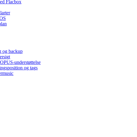
ed Flacbox
larter
iOS
plan
ng og backup
ersigt
, OPUS-understøttelse
ingsposition og tags
ermusic