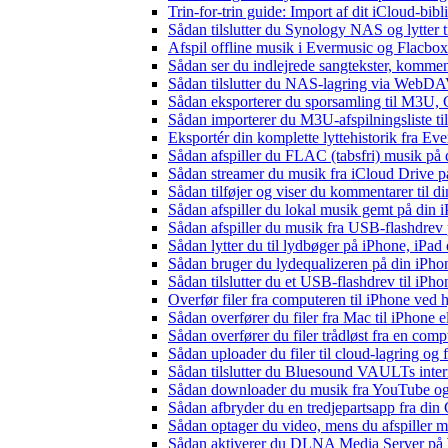
Trin-for-trin guide: Import af dit iCloud-bib
Sådan tilslutter du Synology NAS og lytter t
Afspil offline musik i Evermusic og Flacbox:
Sådan ser du indlejrede sangtekster, kommen
Sådan tilslutter du NAS-lagring via WebDAV 
Sådan eksporterer du sporsamling til M3U
Sådan importerer du M3U-afspilningsliste t
Eksportér din komplette lyttehistorik fra Ev
Sådan afspiller du FLAC (tabsfri) musik på 
Sådan streamer du musik fra iCloud Drive p
Sådan tilføjer og viser du kommentarer til
Sådan afspiller du lokal musik gemt på din 
Sådan afspiller du musik fra USB-flashdre
Sådan lytter du til lydbøger på iPhone, iP
Sådan bruger du lydequalizeren på din iPh
Sådan tilslutter du et USB-flashdrev til iPhone
Overfør filer fra computeren til iPhone ved
Sådan overfører du filer fra Mac til iPhone 
Sådan overfører du filer trådløst fra en com
Sådan uploader du filer til cloud-lagring og
Sådan tilslutter du Bluesound VAULTs inter
Sådan downloader du musik fra YouTube og ly
Sådan afbryder du en tredjepartsapp fra din
Sådan optager du video, mens du afspiller 
Sådan aktiverer du DLNA Media Server på W