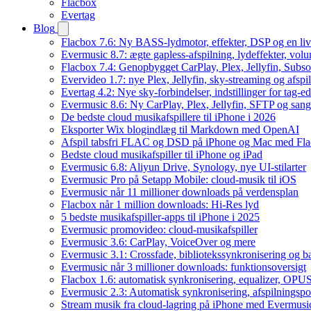
Flacbox
Evertag
Blog
Flacbox 7.6: Ny BASS-lydmotor, effekter, DSP og en liv
Evermusic 8.7: ægte gapless-afspilning, lydeffekter, vol
Flacbox 7.4: Genopbygget CarPlay, Plex, Jellyfin, Subso
Evervideo 1.7: nye Plex, Jellyfin, sky-streaming og afspi
Evertag 4.2: Nye sky-forbindelser, indstillinger for tag-edi
Evermusic 8.6: Ny CarPlay, Plex, Jellyfin, SFTP og sang
De bedste cloud musikafspillere til iPhone i 2026
Eksporter Wix blogindlæg til Markdown med OpenAI
Afspil tabsfri FLAC og DSD på iPhone og Mac med Fl
Bedste cloud musikafspiller til iPhone og iPad
Evermusic 6.8: Aliyun Drive, Synology, nye UI-stilarter
Evermusic Pro på Setapp Mobile: cloud-musik til iOS
Evermusic når 11 millioner downloads på verdensplan
Flacbox når 1 million downloads: Hi-Res lyd
5 bedste musikafspiller-apps til iPhone i 2025
Evermusic promovideo: cloud-musikafspiller
Evermusic 3.6: CarPlay, VoiceOver og mere
Evermusic 3.1: Crossfade, bibliotekssynkronisering og 
Evermusic når 3 millioner downloads: funktionsoversigt
Flacbox 1.6: automatisk synkronisering, equalizer, OPUS
Evermusic 2.3: Automatisk synkronisering, afspilningspos
Stream musik fra cloud-lagring på iPhone med Evermusi