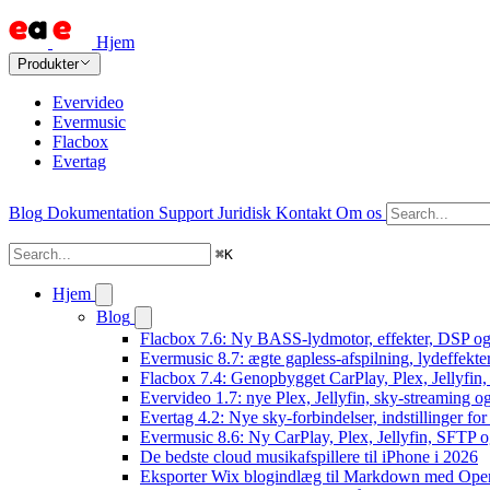
Hjem
Produkter
Evervideo
Evermusic
Flacbox
Evertag
Blog
Dokumentation
Support
Juridisk
Kontakt
Om os
⌘
K
Hjem
Blog
Flacbox 7.6: Ny BASS-lydmotor, effekter, DSP og 
Evermusic 8.7: ægte gapless-afspilning, lydeffekte
Flacbox 7.4: Genopbygget CarPlay, Plex, Jellyfin,
Evervideo 1.7: nye Plex, Jellyfin, sky-streaming og
Evertag 4.2: Nye sky-forbindelser, indstillinger for 
Evermusic 8.6: Ny CarPlay, Plex, Jellyfin, SFTP o
De bedste cloud musikafspillere til iPhone i 2026
Eksporter Wix blogindlæg til Markdown med Op