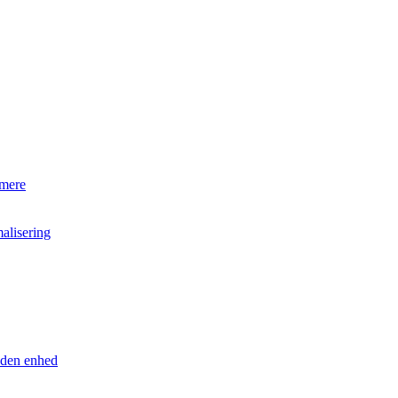
 mere
alisering
anden enhed