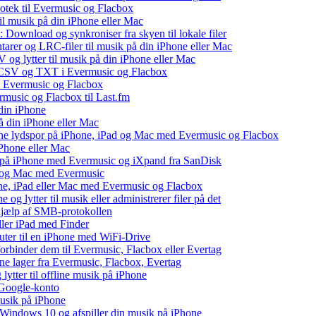
liotek til Evermusic og Flacbox
il musik på din iPhone eller Mac
 Download og synkroniser fra skyen til lokale filer
tarer og LRC-filer til musik på din iPhone eller Mac
og lytter til musik på din iPhone eller Mac
, CSV og TXT i Evermusic og Flacbox
il Evermusic og Flacbox
ermusic og Flacbox til Last.fm
din iPhone
å din iPhone eller Mac
 dine lydspor på iPhone, iPad og Mac med Evermusic og Flacbox
iPhone eller Mac
v på iPhone med Evermusic og iXpand fra SanDisk
ad og Mac med Evermusic
one, iPad eller Mac med Evermusic og Flacbox
 og lytter til musik eller administrerer filer på det
 hjælp af SMB-protokollen
eller iPad med Finder
puter til en iPhone med WiFi-Drive
 forbinder dem til Evermusic, Flacbox eller Evertag
ne lager fra Evermusic, Flacbox, Evertag
tter til offline musik på iPhone
 Google-konto
musik på iPhone
indows 10 og afspiller din musik på iPhone