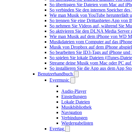
So übertragen Sie Dateien vom Mac auf iPh
So verbinden Sie den internen Speicher de
Wie man Musik von YouTube herunterlädt u
So trennen Sie eine Drittanbieter-App von
So nehmen Sie Videos auf, während Sie Mus
So aktivieren Sie den DLNA Media Server 
Wie man Musik auf dem iPhone von WD My
Musikdateien vom Computer auf das iPhone
Musik von Dropbox auf dem iPhone abspiele
So bearbeiten Sie ID3-Tags auf iPhone und
So spielen Sie lokale Dateien (iTunes-Date
Streame deine Musik vom Mac oder PC auf
So installieren Sie die App aus dem App St
Benutzerhandbuch
Evermusic
Audio-Player
Einstellungen
Lokale Dateien
Musikbibliothek
Navigation
Verbindungen
Wiedergabelisten
Evertag