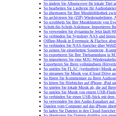
So ändern Sie Albumcover für lokale Titel a
So bearbeiten Sie Liedtexte für Audiodate
So übertragen Sie Ihre Musikbibliothek zwis
So archivieren Sie (ZIP) Wiedergabelisten, 
So scrobbeln Sie Ihre Musikhistorie von Ev
Schritt-für-Schritt-Anleitung: Importieren 
So verwenden Sie dynamische Jetzt läuft-W
So verbinden Sie Synology NAS und hören
Offline-Musik in Evermusic & Flacbox abspi
So verbinden Sie NAS-Speicher über WebD
So zeigen Sie eingebettete Songtexte, Kom
So exportieren Sie Ihre Titelsammlung in
So importieren Sie eine M3U-Wiedergabelis
Exportieren Sie Ihren vollständigen Hörver
So spielen Sie FLAC (verlustfreie) Musik a
So streamen Sie Musik von iCloud Drive au
So fügen Sie Kommentare zu Ihren Audiospu
So hören Sie Hörbücher auf iPhone, iPad u
So spielen Sie lokale Musik ab, die auf Ihr
So spielen Sie Musik von einem USB-Flash
So verbinden Sie einen USB-Stick mit dem 
So verwenden Sie den Audio-Equalizer auf 
Dateien vom Computer auf das iPhone über
So laden Sie Dateien in den Cloud-Speicher
So übertragen Sie Dateien drahtlos von ein