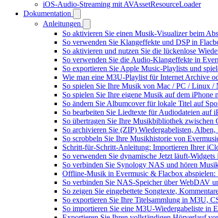
iOS-Audio-Streaming mit AVAssetResourceLoader
Dokumentation
Anleitungen
So aktivieren Sie einen Musik-Visualizer beim Ab
So verwenden Sie Klangeffekte und DSP in Flacbo
So aktivieren und nutzen Sie die lückenlose Wied
So verwenden Sie die Audio-Klangeffekte in Everm
So exportieren Sie Apple Music-Playlists und spie
Wie man eine M3U-Playlist für Internet Archive od
So spielen Sie Ihre Musik von Mac / PC / Linux
So spielen Sie Ihre eigene Musik auf dem iPhone 
So ändern Sie Albumcover für lokale Titel auf Spot
So bearbeiten Sie Liedtexte für Audiodateien au
So übertragen Sie Ihre Musikbibliothek zwischen G
So archivieren Sie (ZIP) Wiedergabelisten, Alben,
So scrobbeln Sie Ihre Musikhistorie von Evermusi
Schritt-für-Schritt-Anleitung: Importieren Ihrer i
So verwenden Sie dynamische Jetzt läuft-Widgets
So verbinden Sie Synology NAS und hören Musik
Offline-Musik in Evermusic & Flacbox abspielen: 
So verbinden Sie NAS-Speicher über WebDAV un
So zeigen Sie eingebettete Songtexte, Kommenta
So exportieren Sie Ihre Titelsammlung in M3U,
So importieren Sie eine M3U-Wiedergabeliste in 
Exportieren Sie Ihren vollständigen Hörverlauf v