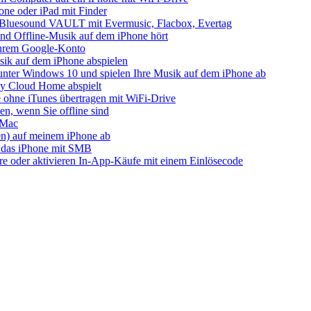
one oder iPad mit Finder
s Bluesound VAULT mit Evermusic, Flacbox, Evertag
nd Offline-Musik auf dem iPhone hört
 Ihrem Google-Konto
ik auf dem iPhone abspielen
unter Windows 10 und spielen Ihre Musik auf dem iPhone ab
 Cloud Home abspielt
 ohne iTunes übertragen mit WiFi-Drive
n, wenn Sie offline sind
 Mac
ien) auf meinem iPhone ab
 das iPhone mit SMB
ore oder aktivieren In-App-Käufe mit einem Einlösecode