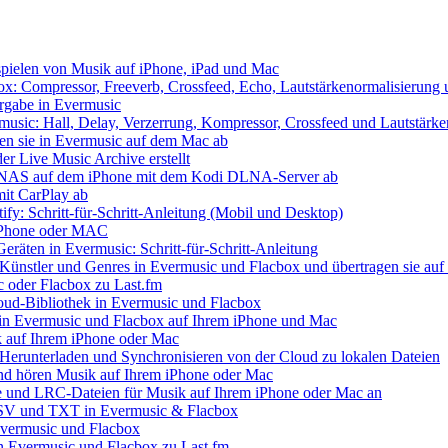
spielen von Musik auf iPhone, iPad und Mac
x: Compressor, Freeverb, Crossfeed, Echo, Lautstärkenormalisierung
ergabe in Evermusic
usic: Hall, Delay, Verzerrung, Kompressor, Crossfeed und Lautstärke
len sie in Evermusic auf dem Mac ab
er Live Music Archive erstellt
 / NAS auf dem iPhone mit dem Kodi DLNA-Server ab
mit CarPlay ab
ify: Schritt-für-Schritt-Anleitung (Mobil und Desktop)
f iPhone oder MAC
eräten in Evermusic: Schritt-für-Schritt-Anleitung
 Künstler und Genres in Evermusic und Flacbox und übertragen sie auf 
c oder Flacbox zu Last.fm
Cloud-Bibliothek in Evermusic und Flacbox
 in Evermusic und Flacbox auf Ihrem iPhone und Mac
 auf Ihrem iPhone oder Mac
Herunterladen und Synchronisieren von der Cloud zu lokalen Dateien
d hören Musik auf Ihrem iPhone oder Mac
re und LRC-Dateien für Musik auf Ihrem iPhone oder Mac an
 CSV und TXT in Evermusic & Flacbox
Evermusic und Flacbox
on Evermusic und Flacbox zu Last.fm