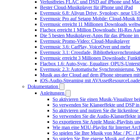
Verlustfreies FLAC und DSD auf iPhone und Mac 
Bester Cloud-Musikplayer für iPhone und iPad
Evermusic 6.8: Aliyun Drive, Synology, neue UI-S
Evermusic Pro auf Setapp Mobile: Cloud-Musik f
Evermusic erreicht 11 Millionen Downloads weltw
Flacbox erreicht 1 Million Downloads: Hi-Res Au
Die 5 besten Musikplayer-Apps für das iPhone im
Evermusic Promo-Video: Cloud-Musikplayer
Evermusic 3.6: CarPlay, VoiceOver und mehr
Evermusic 3.1: Crossfade, Bibliothekssynchronis
Evermusic erreicht 3 Millionen Downloads: Funkti
Flacbox 1.6: Auto-Sync, Equalizer, OPUS-Unters
Evermusic 2.3: Automatische Synchronisierung, W
Musik aus der Cloud auf dem iPhone streamen mi
iOS-Audio-Streaming mit AVAssetResourceLoade
Dokumentation
Anleitungen
So aktivieren Sie einen Musik-Visualizer b
So verwenden Sie Klangeffekte und DSP in 
So aktivieren und nutzen Sie die lückenlos
So verwenden Sie die Audio-Klangeffekte in
So exportieren Sie Apple Music-Playlists u
Wie man eine M3U-Playlist für Internet Arch
So spielen Sie Ihre Musik von Mac / PC /
So spielen Sie Ihre eigene Musik auf dem i