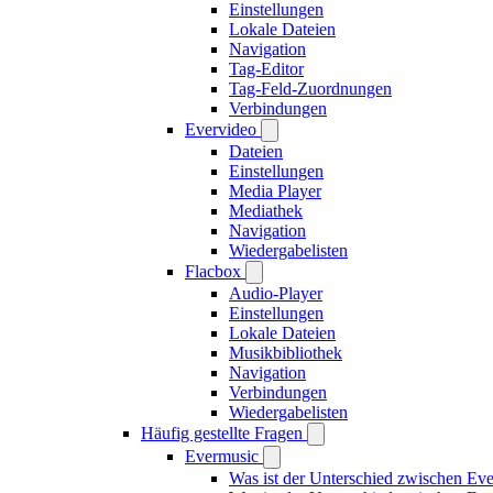
Einstellungen
Lokale Dateien
Navigation
Tag-Editor
Tag-Feld-Zuordnungen
Verbindungen
Evervideo
Dateien
Einstellungen
Media Player
Mediathek
Navigation
Wiedergabelisten
Flacbox
Audio-Player
Einstellungen
Lokale Dateien
Musikbibliothek
Navigation
Verbindungen
Wiedergabelisten
Häufig gestellte Fragen
Evermusic
Was ist der Unterschied zwischen Ev