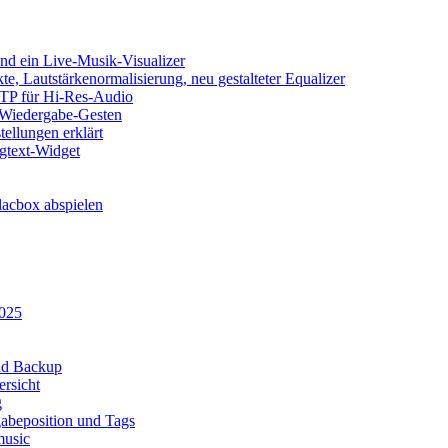
d ein Live-Musik-Visualizer
e, Lautstärkenormalisierung, neu gestalteter Equalizer
SFTP für Hi-Res-Audio
, Wiedergabe-Gesten
ellungen erklärt
ngtext-Widget
acbox abspielen
2025
und Backup
rsicht
g
abeposition und Tags
music