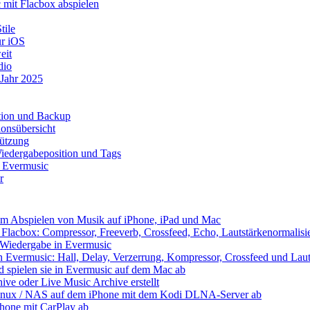
mit Flacbox abspielen
tile
ür iOS
eit
dio
 Jahr 2025
ation und Backup
onsübersicht
tützung
iedergabeposition und Tags
t Evermusic
r
eim Abspielen von Musik auf iPhone, iPad und Mac
Flacbox: Compressor, Freeverb, Crossfeed, Echo, Lautstärkenormalis
e Wiedergabe in Evermusic
 Evermusic: Hall, Delay, Verzerrung, Kompressor, Crossfeed und Laut
nd spielen sie in Evermusic auf dem Mac ab
ive oder Live Music Archive erstellt
 Linux / NAS auf dem iPhone mit dem Kodi DLNA-Server ab
Phone mit CarPlay ab