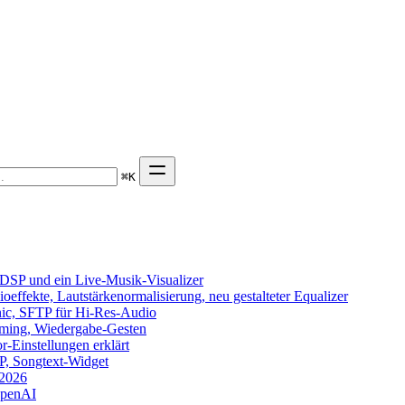
⌘
K
DSP und ein Live-Musik-Visualizer
effekte, Lautstärkenormalisierung, neu gestalteter Equalizer
onic, SFTP für Hi-Res-Audio
eaming, Wiedergabe-Gesten
-Einstellungen erklärt
TP, Songtext-Widget
 2026
OpenAI