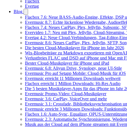
Flacbox
Evertag
Blog
Flacbox 7.6: Neue BASS-Audio-Engine, Effekte, DSP un
Evermusic 8.7: Echte lückenlose Wiedergabe, Audioeffekt
Flacbox 7.4: Neues CarPlay, Plex, Jellyfin, Subsonic, 
Evervideo 1.7: Neu mit Plex, Jellyfin, Cloud-Streaming
Evertag 4.2: Neue Cloud-Verbindungen, Tag-Editor-Einst
Evermusic 8.6: Neues CarPlay, Plex, Jellyfin, SFTP, So
Die besten Cloud-Musikplayer für iPhone im Jahr 2026
Wix-Blogbeiträge zu Markdown exportieren mit OpenAI
Verlustfreies FLAC und DSD auf iPhone und Mac mit Fl
Bester Cloud-Musikplayer für iPhone und iPad
Evermusic 6.8: Aliyun Drive, Synology, neue UI-Stile
Evermusic Pro auf Setapp Mobile: Cloud-Musik für iOS
Evermusic erreicht 11 Millionen Downloads weltweit
Flacbox erreicht 1 Million Downloads: Hi-Res Audio
Die 5 besten Musikplayer-Apps für das iPhone im Jahr 
Evermusic Promo-Video: Cloud-Musikplayer
Evermusic 3.6: CarPlay, VoiceOver und mehr
Evermusic 3.1: Crossfade, Bibliothekssynchronisation 
Evermusic erreicht 3 Millionen Downloads: Funktionsübe
Flacbox 1.6: Auto-Sync, Equalizer, OPUS-Unterstützun
Evermusic 2.3: Automatische Synchronisierung, Wiederg
Musik aus der Cloud auf dem iPhone streamen mit Ever