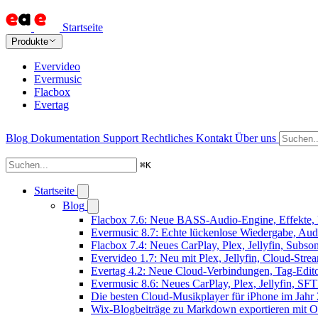
Startseite
Produkte
Evervideo
Evermusic
Flacbox
Evertag
Blog
Dokumentation
Support
Rechtliches
Kontakt
Über uns
⌘
K
Startseite
Blog
Flacbox 7.6: Neue BASS-Audio-Engine, Effekte, 
Evermusic 8.7: Echte lückenlose Wiedergabe, Audio
Flacbox 7.4: Neues CarPlay, Plex, Jellyfin, Subs
Evervideo 1.7: Neu mit Plex, Jellyfin, Cloud-Str
Evertag 4.2: Neue Cloud-Verbindungen, Tag-Editor
Evermusic 8.6: Neues CarPlay, Plex, Jellyfin, SF
Die besten Cloud-Musikplayer für iPhone im Jahr
Wix-Blogbeiträge zu Markdown exportieren mit 