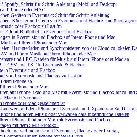
uf Spotify: Schritt-für-Schritt-Anleitung (Mobil und Desktop)
ien auf iPhone oder MAC
chen Geräten in Evermusic: Schritt-für-Schritt-Anleitung
Alben, Künstler und Genres in Evermusic und Flacbox und übertragen s
ermusic oder Flacbox zu Last.fm
Ihrer iCloud-Bibliothek in Evermusic und Flacbox
idgets in Evermusic und Flacbox auf Ihrem iPhone und Mac
 Musik auf Ihrem iPhone oder Mac
elen: Herunterladen und Synchronisieren von der Cloud zu lokalen Da
AV und hören Musik auf Ihrem iPhone oder Mac
mentare und LRC-Dateien für Musik auf Ihrem iPhone oder Mac an
 M3U, CSV und TXT in Evermusic & Flacbox
te in Evermusic und Flacbox
lauf von Evermusic und Flacbox zu Last.fm
uf dem iPhone ab
f Ihrem iPhone oder Mac
ren auf iPhone, iPad und Mac mit Evermusic und Flacbox hinzu und z
nd Mac mit Evermusic
em iPhone oder Mac gespeichert ist
-Laufwerk auf dem iPhone mit Evermusic und iXpand von SanDisk ab
iPhone und hören Musik oder verwalten darauf befindliche Dateien
Ihrem iPhone, iPad oder Mac mit Evermusic und Flacbox
tragen mit dem SMB-Protokoll
 hoch und verbinden sie mit Evermusic, Flacbox oder Evertag
em Computer auf ein iPhone mit WiFi-Drive