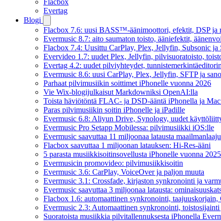
Flacbox
Evertag
Blogi
Flacbox 7.6: uusi BASS™-äänimoottori, efektit, DSP ja re
Evermusic 8.7: aito saumaton toisto, ääniefektit, äänenv
Flacbox 7.4: Uusittu CarPlay, Plex, Jellyfin, Subsonic j
Evervideo 1.7: uudet Plex, Jellyfin, pilvisuoratoisto, toist
Evertag 4.2: uudet pilviyhteydet, tunnistemerkintäeditorin 
Evermusic 8.6: uusi CarPlay, Plex, Jellyfin, SFTP ja san
Parhaat pilvimusiikin soittimet iPhonelle vuonna 2026
Vie Wix-blogijulkaisut Markdowniksi OpenAI:lla
Toista häviötöntä FLAC- ja DSD-ääntä iPhonella ja Maci
Paras pilvimusiikin soitin iPhonelle ja iPadille
Evermusic 6.8: Aliyun Drive, Synology, uudet käyttöliitt
Evermusic Pro Setapp Mobilessa: pilvimusiikki iOS:lle
Evermusic saavuttaa 11 miljoonaa latausta maailmanlaajui
Flacbox saavuttaa 1 miljoonan latauksen: Hi-Res-ääni
5 parasta musiikkisoitinsovellusta iPhonelle vuonna 2025
Evermusicin promovideo: pilvimusiikkisoitin
Evermusic 3.6: CarPlay, VoiceOver ja paljon muuta
Evermusic 3.1: Crossfade, kirjaston synkronointi ja varm
Evermusic saavuttaa 3 miljoonaa latausta: ominaisuuskat
Flacbox 1.6: automaattinen synkronointi, taajuuskorjain
Evermusic 2.3: Automaattinen synkronointi, toistosijainti 
Suoratoista musiikkia pilvitallennuksesta iPhonella Everm