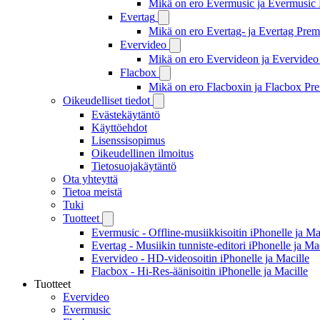
Mikä on ero Evermusic ja Evermusic 
Evertag
Mikä on ero Evertag- ja Evertag Premi
Evervideo
Mikä on ero Evervideon ja Evervideo 
Flacbox
Mikä on ero Flacboxin ja Flacbox Pre
Oikeudelliset tiedot
Evästekäytäntö
Käyttöehdot
Lisenssisopimus
Oikeudellinen ilmoitus
Tietosuojakäytäntö
Ota yhteyttä
Tietoa meistä
Tuki
Tuotteet
Evermusic - Offline-musiikkisoitin iPhonelle ja Ma
Evertag - Musiikin tunniste-editori iPhonelle ja Ma
Evervideo - HD-videosoitin iPhonelle ja Macille
Flacbox - Hi-Res-äänisoitin iPhonelle ja Macille
Tuotteet
Evervideo
Evermusic