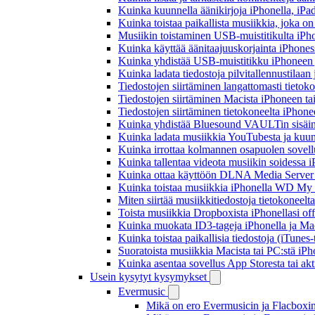
Kuinka kuunnella äänikirjoja iPhonella, iPad
Kuinka toistaa paikallista musiikkia, joka on 
Musiikin toistaminen USB-muistitikulta iPh
Kuinka käyttää äänitaajuuskorjainta iPhoness
Kuinka yhdistää USB-muistitikku iPhoneen ja 
Kuinka ladata tiedostoja pilvitallennustilaa
Tiedostojen siirtäminen langattomasti tieto
Tiedostojen siirtäminen Macista iPhoneen tai
Tiedostojen siirtäminen tietokoneelta iPhon
Kuinka yhdistää Bluesound VAULTin sisäinen
Kuinka ladata musiikkia YouTubesta ja kuunn
Kuinka irrottaa kolmannen osapuolen sovellu
Kuinka tallentaa videota musiikin soidessa i
Kuinka ottaa käyttöön DLNA Media Server W
Kuinka toistaa musiikkia iPhonella WD M
Miten siirtää musiikkitiedostoja tietokonee
Toista musiikkia Dropboxista iPhonellasi offl
Kuinka muokata ID3-tageja iPhonella ja Mac
Kuinka toistaa paikallisia tiedostoja (iTunes
Suoratoista musiikkia Macista tai PC:stä i
Kuinka asentaa sovellus App Storesta tai akt
Usein kysytyt kysymykset
Evermusic
Mikä on ero Evermusicin ja Flacboxin 