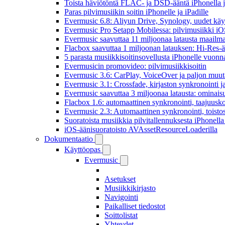
Toista häviötöntä FLAC- ja DSD-ääntä iPhonella j
Paras pilvimusiikin soitin iPhonelle ja iPadille
Evermusic 6.8: Aliyun Drive, Synology, uudet käytt
Evermusic Pro Setapp Mobilessa: pilvimusiikki iOS
Evermusic saavuttaa 11 miljoonaa latausta maailma
Flacbox saavuttaa 1 miljoonan latauksen: Hi-Res-ä
5 parasta musiikkisoitinsovellusta iPhonelle vuon
Evermusicin promovideo: pilvimusiikkisoitin
Evermusic 3.6: CarPlay, VoiceOver ja paljon muut
Evermusic 3.1: Crossfade, kirjaston synkronointi 
Evermusic saavuttaa 3 miljoonaa latausta: ominais
Flacbox 1.6: automaattinen synkronointi, taajuusk
Evermusic 2.3: Automaattinen synkronointi, toistosij
Suoratoista musiikkia pilvitallennuksesta iPhonell
iOS-äänisuoratoisto AVAssetResourceLoaderilla
Dokumentaatio
Käyttöopas
Evermusic
Asetukset
Musiikkikirjasto
Navigointi
Paikalliset tiedostot
Soittolistat
Yhteydet