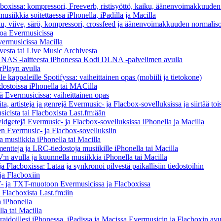
cboxissa: kompressori, Freeverb, ristisyöttö, kaiku, äänenvoimakkuuden
usiikkia soitettaessa iPhonella, iPadilla ja Macilla
ku, viive, särö, kompressori, crossfeed ja äänenvoimakkuuden normaliso
toa Evermusicissa
Evermusicissa Macilla
vesta tai Live Music Archivesta
/ NAS -laitteesta iPhonessa Kodi DLNA -palvelimen avulla
rPlayn avulla
 kappaleille Spotifyssa: vaiheittainen opas (mobiili ja tietokone)
dostoissa iPhonella tai MACilla
llä Evermusicissa: vaiheittainen opas
ta, artisteja ja genrejä Evermusic- ja Flacbox-sovelluksissa ja siirtää toi
icista tai Flacboxista Last.fm:ään
idgetejä Evermusic- ja Flacbox-sovelluksissa iPhonella ja Macilla
nen Evermusic- ja Flacbox-sovelluksiin
musiikkia iPhonella tai Macilla
entteja ja LRC-tiedostoja musiikille iPhonella tai Macilla
 avulla ja kuunnella musiikkia iPhonella tai Macilla
 Flacboxissa: Lataa ja synkronoi pilvestä paikallisiin tiedostoihin
ja Flacboxiin
 ja TXT-muotoon Evermusicissa ja Flacboxissa
 Flacboxista Last.fm:iin
 iPhonella
la tai Macilla
iraidoillesi iPhonessa, iPadissa ja Macissa Evermusicin ja Flacboxin avu