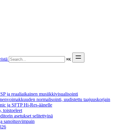
istä
⌘
K
P ja reaaliaikainen musiikkivisualisointi
äänenvoimakkuuden normalisointi, uudistettu taajuuskorjain
onic ja SFTP Hi-Res-äänelle
, toistoeleet
itorin asetukset selitettyinä
ja sanoitusvimpain
2026