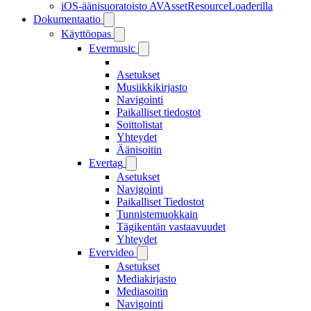
iOS-äänisuoratoisto AVAssetResourceLoaderilla
Dokumentaatio
Käyttöopas
Evermusic
Asetukset
Musiikkikirjasto
Navigointi
Paikalliset tiedostot
Soittolistat
Yhteydet
Äänisoitin
Evertag
Asetukset
Navigointi
Paikalliset Tiedostot
Tunnistemuokkain
Tägikentän vastaavuudet
Yhteydet
Evervideo
Asetukset
Mediakirjasto
Mediasoitin
Navigointi