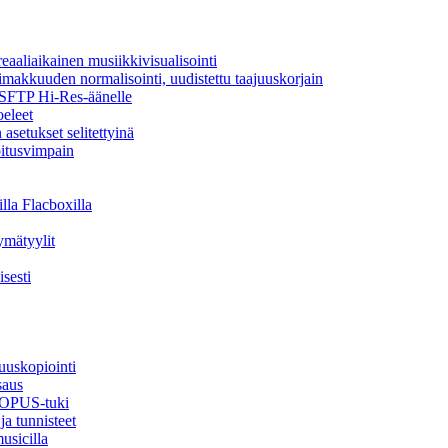
aaliaikainen musiikkivisualisointi
oimakkuuden normalisointi, uudistettu taajuuskorjain
a SFTP Hi-Res-äänelle
oeleet
asetukset selitettyinä
oitusvimpain
lla Flacboxilla
ymätyylit
sesti
uuskopiointi
saus
, OPUS-tuki
ja tunnisteet
usicilla