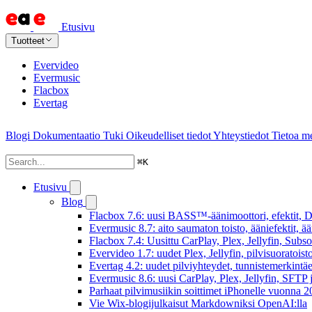
Etusivu
Tuotteet
Evervideo
Evermusic
Flacbox
Evertag
Blogi
Dokumentaatio
Tuki
Oikeudelliset tiedot
Yhteystiedot
Tietoa me
⌘
K
Etusivu
Blog
Flacbox 7.6: uusi BASS™-äänimoottori, efektit, DS
Evermusic 8.7: aito saumaton toisto, ääniefektit, 
Flacbox 7.4: Uusittu CarPlay, Plex, Jellyfin, Subs
Evervideo 1.7: uudet Plex, Jellyfin, pilvisuoratoisto
Evertag 4.2: uudet pilviyhteydet, tunnistemerkintäed
Evermusic 8.6: uusi CarPlay, Plex, Jellyfin, SFTP 
Parhaat pilvimusiikin soittimet iPhonelle vuonna 
Vie Wix-blogijulkaisut Markdowniksi OpenAI:lla