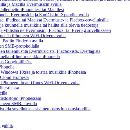
illa ja Macilla Evermusicin avulla
tallennettu iPhonellesi tai Macillesi
onella Evermusicin ja SanDiskin iXpandin avulla
a, iPadissa tai Macissa Evermusic- ja Flacbox-sovelluksilla
kuunnella musiikkia tai hallita sillä olevia tiedostoja
n ja yhdistää ne Evermusic-, Flacbox- tai Evertag-sovellukseen
koneelta iPhoneen WiFi-Driven avulla
 iPadiin Finderin avulla
een SMB-protokollalla
 tallennustila Evermusicista, Flacboxista, Evertagista
ella offline-musiikkia iPhonella
s Google-tililtäsi
Phonella
indows 10:ssä ja toistaa musiikkia iPhonessa
y Cloud Homesta
lta iPhoneen ilman iTunes WiFi-Driven avulla
ine-tilassa
illa
-tiedostoja) iPhonessani
Phoneen SMB:n avulla
ivoida sovelluksen sisäinen ostos lunastuskoodilla
välillä