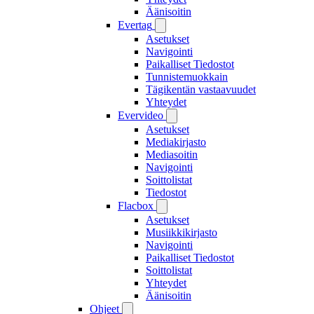
Äänisoitin
Evertag
Asetukset
Navigointi
Paikalliset Tiedostot
Tunnistemuokkain
Tägikentän vastaavuudet
Yhteydet
Evervideo
Asetukset
Mediakirjasto
Mediasoitin
Navigointi
Soittolistat
Tiedostot
Flacbox
Asetukset
Musiikkikirjasto
Navigointi
Paikalliset Tiedostot
Soittolistat
Yhteydet
Äänisoitin
Ohjeet