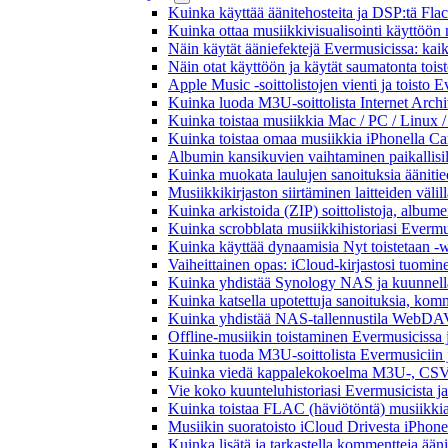
Kuinka käyttää äänitehosteita ja DSP:tä Fla
Kuinka ottaa musiikkivisualisointi käyttöön m
Näin käytät ääniefektejä Evermusicissa: kai
Näin otat käyttöön ja käytät saumatonta tois
Apple Music -soittolistojen vienti ja toisto 
Kuinka luoda M3U-soittolista Internet Archi
Kuinka toistaa musiikkia Mac / PC / Linux 
Kuinka toistaa omaa musiikkia iPhonella Ca
Albumin kansikuvien vaihtaminen paikallisille
Kuinka muokata laulujen sanoituksia äänitie
Musiikkikirjaston siirtäminen laitteiden väli
Kuinka arkistoida (ZIP) soittolistoja, albumei
Kuinka scrobblata musiikkihistoriasi Evermus
Kuinka käyttää dynaamisia Nyt toistetaan -w
Vaiheittainen opas: iCloud-kirjastosi tuomi
Kuinka yhdistää Synology NAS ja kuunnella 
Kuinka katsella upotettuja sanoituksia, komm
Kuinka yhdistää NAS-tallennustila WebDAV:n
Offline-musiikin toistaminen Evermusicissa ja
Kuinka tuoda M3U-soittolista Evermusiciin 
Kuinka viedä kappalekokoelma M3U-, CSV-
Vie koko kuunteluhistoriasi Evermusicista ja
Kuinka toistaa FLAC (häviötöntä) musiikkia
Musiikin suoratoisto iCloud Drivesta iPhonel
Kuinka lisätä ja tarkastella kommentteja ään