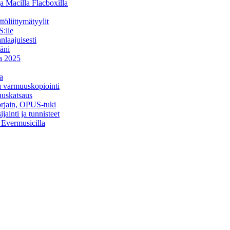
a Macilla Flacboxilla
öliittymätyylit
:lle
nlaajuisesti
äni
na 2025
a
ja varmuuskopiointi
uuskatsaus
orjain, OPUS-tuki
ainti ja tunnisteet
a Evermusicilla