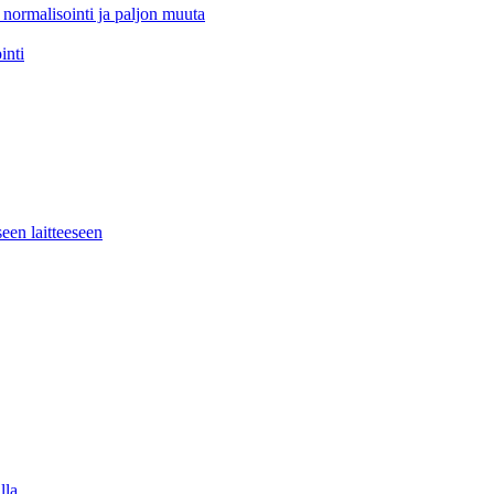
 normalisointi ja paljon muuta
inti
seen laitteeseen
lla