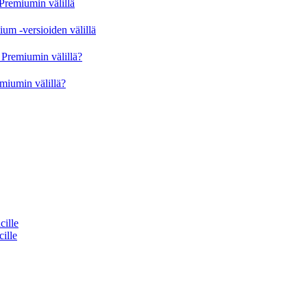
Premiumin välillä
um -versioiden välillä
Premiumin välillä?
miumin välillä?
cille
cille