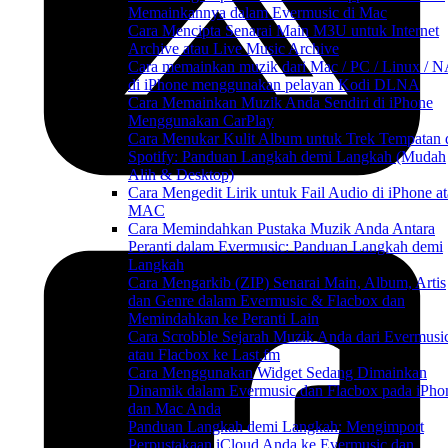
Memainkannya dalam Evermusic di Mac
Cara Mencipta Senarai Main M3U untuk Internet
Archive atau Live Music Archive
Cara memainkan muzik dari Mac / PC / Linux / 
di iPhone menggunakan pelayan Kodi DLNA
Cara Memainkan Muzik Anda Sendiri di iPhone
Menggunakan CarPlay
Cara Menukar Kulit Album untuk Trek Tempatan 
Spotify: Panduan Langkah demi Langkah (Mudah
Alih & Desktop)
Cara Mengedit Lirik untuk Fail Audio di iPhone a
MAC
Cara Memindahkan Pustaka Muzik Anda Antara
Peranti dalam Evermusic: Panduan Langkah demi
Langkah
Cara Mengarkib (ZIP) Senarai Main, Album, Artis
dan Genre dalam Evermusic & Flacbox dan
Memindahkan ke Peranti Lain
Cara Scrobble Sejarah Muzik Anda dari Evermusi
atau Flacbox ke Last.fm
Cara Menggunakan Widget Sedang Dimainkan
Dinamik dalam Evermusic dan Flacbox pada iPho
dan Mac Anda
Panduan Langkah demi Langkah: Mengimport
Perpustakaan iCloud Anda ke Evermusic dan