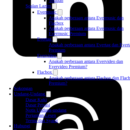
Tetapan
Soalan Lazim
Evermusic
Apakah perbezaan antara Evermusic dan
Flacbox
Apakah perbezaan antara Evermusic dan
Evermusic Premium
Evertag
Apakah perbezaan antara Evertag dan Evert
Premium
Evervideo
Apakah perbezaan antara Evervideo dan
Evervideo Premium?
Flacbox
Apakah perbezaan antara Flacbox dan Flac
Premium?
Sokongan
Undang-Undang
Dasar Kuki
Dasar Privasi
Notis Undang-undang
Perjanjian Lesen
Terma dan Syarat
Hubungi