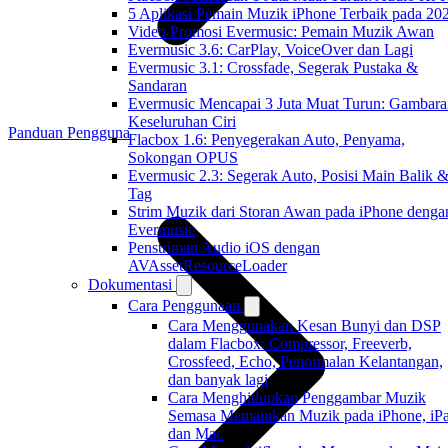
5 Aplikasi Pemain Muzik iPhone Terbaik pada 20
Video Promosi Evermusic: Pemain Muzik Awan
Evermusic 3.6: CarPlay, VoiceOver dan Lagi
Evermusic 3.1: Crossfade, Segerak Pustaka &
Sandaran
Evermusic Mencapai 3 Juta Muat Turun: Gambara
Keseluruhan Ciri
Panduan Pengguna
Flacbox 1.6: Penyegerakan Auto, Penyama,
Sokongan OPUS
Evermusic 2.3: Segerak Auto, Posisi Main Balik 
Tag
Strim Muzik dari Storan Awan pada iPhone denga
Evermusic
Penstriman Audio iOS dengan
AVAssetResourceLoader
Dokumentasi
Cara Penggunaan
Cara Menggunakan Kesan Bunyi dan DSP
dalam Flacbox: Compressor, Freeverb,
Crossfeed, Echo, Penormalan Kelantangan,
dan banyak lagi
Cara Menghidupkan Penggambar Muzik
Semasa Memainkan Muzik pada iPhone, iPa
dan Mac