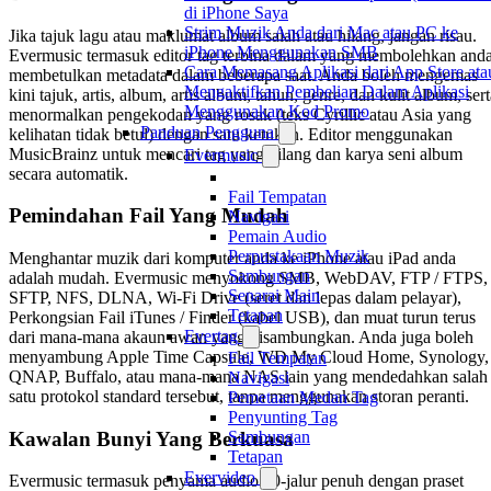
di iPhone Saya
Strim Muzik Anda dari Mac atau PC ke
Jika tajuk lagu atau maklumat album salah atau hilang, jangan risau.
iPhone Menggunakan SMB
Evermusic termasuk editor tag terbina dalam yang membolehkan and
Cara Memasang Aplikasi dari App Store ata
membetulkan metadata dalam beberapa saat. Anda boleh mengemas
Mengaktifkan Pembelian Dalam Aplikasi
kini tajuk, artis, album, artis album, tahun, genre, dan kulit album, ser
Menggunakan Kod Promo
menormalkan pengekodan yang rosak (teks Cyrillic atau Asia yang
Panduan Pengguna
kelihatan tidak betul) dengan satu ketukan. Editor menggunakan
MusicBrainz untuk mencari tag yang hilang dan karya seni album
Evermusic
secara automatik.
Fail Tempatan
Pemindahan Fail Yang Mudah
Navigasi
Pemain Audio
Perpustakaan Muzik
Menghantar muzik dari komputer anda ke iPhone atau iPad anda
Sambungan
adalah mudah. Evermusic menyokong SMB, WebDAV, FTP / FTPS,
Senarai Main
SFTP, NFS, DLNA, Wi-Fi Drive (seret dan lepas dalam pelayar),
Tetapan
Perkongsian Fail iTunes / Finder (kabel USB), dan muat turun terus
Evertag
dari mana-mana akaun awan yang disambungkan. Anda juga boleh
menyambung Apple Time Capsule, WD My Cloud Home, Synology,
Fail Tempatan
QNAP, Buffalo, atau mana-mana NAS lain yang mendedahkan salah
Navigasi
satu protokol standard tersebut, tanpa menggunakan storan peranti.
Pemetaan Medan Tag
Penyunting Tag
Kawalan Bunyi Yang Berkuasa
Sambungan
Tetapan
Evervideo
Evermusic termasuk penyama audio 10-jalur penuh dengan praset