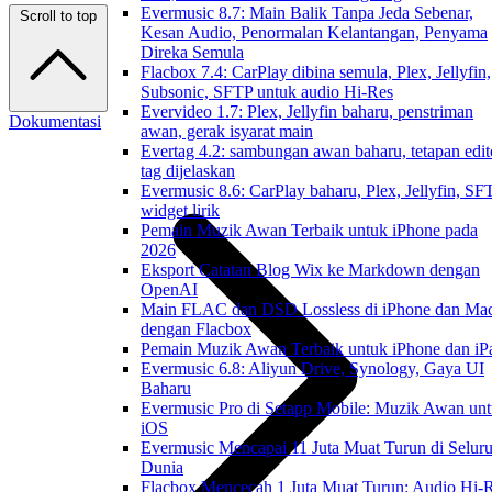
Evermusic 8.7: Main Balik Tanpa Jeda Sebenar,
Scroll to top
Kesan Audio, Penormalan Kelantangan, Penyama
Direka Semula
Flacbox 7.4: CarPlay dibina semula, Plex, Jellyfin,
Subsonic, SFTP untuk audio Hi-Res
Evervideo 1.7: Plex, Jellyfin baharu, penstriman
Dokumentasi
awan, gerak isyarat main
Evertag 4.2: sambungan awan baharu, tetapan edit
tag dijelaskan
Evermusic 8.6: CarPlay baharu, Plex, Jellyfin, SF
widget lirik
Pemain Muzik Awan Terbaik untuk iPhone pada
2026
Eksport Catatan Blog Wix ke Markdown dengan
OpenAI
Main FLAC dan DSD Lossless di iPhone dan Ma
dengan Flacbox
Pemain Muzik Awan Terbaik untuk iPhone dan iP
Evermusic 6.8: Aliyun Drive, Synology, Gaya UI
Baharu
Evermusic Pro di Setapp Mobile: Muzik Awan un
iOS
Evermusic Mencapai 11 Juta Muat Turun di Selur
Dunia
Flacbox Mencecah 1 Juta Muat Turun: Audio Hi-