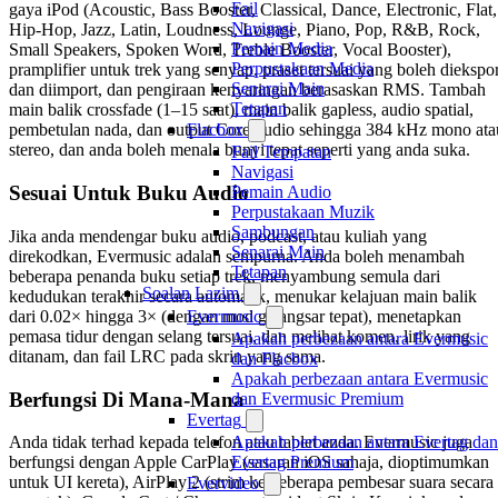
Fail
gaya iPod (Acoustic, Bass Booster, Classical, Dance, Electronic, Flat,
Navigasi
Hip-Hop, Jazz, Latin, Loudness, Lounge, Piano, Pop, R&B, Rock,
Pemain Media
Small Speakers, Spoken Word, Treble Booster, Vocal Booster),
Perpustakaan Media
pramplifier untuk trek yang senyap, praset tersuai yang boleh diekspor
Senarai Main
dan diimport, dan pengiraan kenyaringan berasaskan RMS. Tambah
Tetapan
main balik crossfade (1–15 saat), main balik gapless, audio spatial,
Flacbox
pembetulan nada, dan output CoreAudio sehingga 384 kHz mono ata
stereo, dan anda boleh menala bunyi tepat seperti yang anda suka.
Fail Tempatan
Navigasi
Sesuai Untuk Buku Audio
Pemain Audio
Perpustakaan Muzik
Sambungan
Jika anda mendengar buku audio, podcast, atau kuliah yang
Senarai Main
direkodkan, Evermusic adalah sempurna. Anda boleh menambah
Tetapan
beberapa penanda buku setiap trek, menyambung semula dari
Soalan Lazim
kedudukan terakhir secara automatik, menukar kelajuan main balik
dari 0.02× hingga 3× (dengan mod gelangsar tepat), menetapkan
Evermusic
pemasa tidur dengan selang tersuai, dan melihat komen, lirik yang
Apakah perbezaan antara Evermusic
ditanam, dan fail LRC pada skrin yang sama.
dan Flacbox
Apakah perbezaan antara Evermusic
Berfungsi Di Mana-Mana
dan Evermusic Premium
Evertag
Apakah perbezaan antara Evertag dan
Anda tidak terhad kepada telefon atau tablet anda. Evermusic juga
Evertag Premium
berfungsi dengan Apple CarPlay (sasaran iOS sahaja, dioptimumkan
untuk UI kereta), AirPlay 2 (strim ke beberapa pembesar suara secara
Evervideo