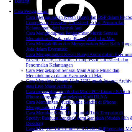
Tentang
Cara Penggunaan
Cara Menggunakan Kesan Bunyi dan DSP dalam Flacbo
Compressor, Freeverb, Crossfeed, Echo, Penormalan
Kelantangan, dan banyak lagi
Cara Menghidupkan Penggambar Muzik Semasa
Memainkan Muzik pada iPhone, iPad, dan Mac
Cara Mengaktifkan dan Menggunakan Main Balik Tanp
Jeda dalam Evermusic
Cara Menggunakan Kesan Bunyi Audio dalam Evermusi
Reverb, Delay, Distortion, Compressor, Crossfeed, dan
Penormalan Kelantangan
Cara Mengeksport Senarai Main Apple Music dan
Memainkannya dalam Evermusic di Mac
Cara Mencipta Senarai Main M3U untuk Internet Archiv
atau Live Music Archive
Cara memainkan muzik dari Mac / PC / Linux / NAS di
iPhone menggunakan pelayan Kodi DLNA
Cara Memainkan Muzik Anda Sendiri di iPhone
Menggunakan CarPlay
Cara Menukar Kulit Album untuk Trek Tempatan di
Spotify: Panduan Langkah demi Langkah (Mudah Alih 
Desktop)
Cara Mengedit Lirik untuk Fail Audio di iPhone atau 