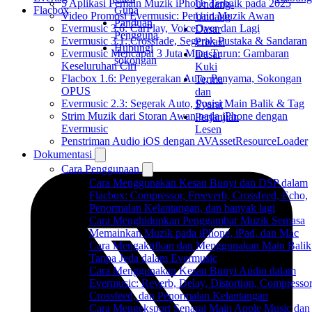
5 Aplikasi Pemain Muzik iPhone Terbaik pada 2025
Undang-
Flacbox
Guna
Video Promosi Evermusic: Pemain Muzik Awan
Undang
Panduan
Evermusic 3.6: CarPlay, VoiceOver dan Lagi
Dasar
Pengguna
Evermusic 3.1: Crossfade, Segerak Pustaka & Sandaran
Privasi
Hubungi
Evermusic Mencapai 3 Juta Muat Turun: Gambaran
Dasar
sokongan
Keseluruhan Ciri
Kuki
Flacbox 1.6: Penyegerakan Auto, Penyama, Sokongan
Terma
OPUS
dan
Evermusic 2.3: Segerak Auto, Posisi Main Balik & Tag
Syarat
Strim Muzik dari Storan Awan pada iPhone dengan
Perjanjian
Evermusic
Lesen
Penstriman Audio iOS dengan AVAssetResourceLoader
Dokumentasi
Cara Penggunaan
Cara Menggunakan Kesan Bunyi dan DSP dalam
Flacbox: Compressor, Freeverb, Crossfeed, Echo,
Penormalan Kelantangan, dan banyak lagi
Cara Menghidupkan Penggambar Muzik Semasa
Memainkan Muzik pada iPhone, iPad, dan Mac
Cara Mengaktifkan dan Menggunakan Main Balik
Tanpa Jeda dalam Evermusic
Cara Menggunakan Kesan Bunyi Audio dalam
Evermusic: Reverb, Delay, Distortion, Compressor
Crossfeed, dan Penormalan Kelantangan
Cara Mengeksport Senarai Main Apple Music dan