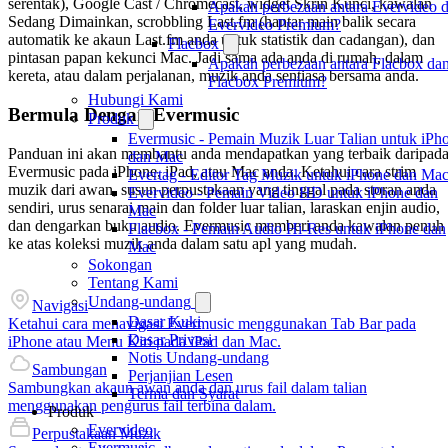
serentak), Google Cast / Chromecast, widget Skrin Kunci, kawalan
Apakah perbezaan antara Evervideo 
Sedang Dimainkan, scrobbling Last.fm (hantar main balik secara
Evervideo Premium?
automatik ke akaun Last.fm anda untuk statistik dan cadangan), dan
Flacbox
pintasan papan kekunci Mac. Jadi sama ada anda di rumah, dalam
Apakah perbezaan antara Flacbox da
kereta, atau dalam perjalanan, muzik anda sentiasa bersama anda.
Flacbox Premium?
Hubungi Kami
Bermula Dengan Evermusic
Produk
Evermusic - Pemain Muzik Luar Talian untuk iPh
Panduan ini akan membantu anda mendapatkan yang terbaik daripad
dan Mac
Evermusic pada iPhone, iPad, atau Mac anda. Ketahui cara strim
Evertag - Editor Tag Muzik untuk iPhone dan Ma
muzik dari awan, susun perpustakaan yang tinggal pada storan anda
Evervideo - Pemain Video HD untuk iPhone dan
sendiri, urus senarai main dan folder luar talian, laraskan enjin audio,
Mac
dan dengarkan buku audio. Evermusic memberi anda kawalan penuh
Flacbox - Pemain Audio Hi-Res untuk iPhone dan
ke atas koleksi muzik anda dalam satu apl yang mudah.
Mac
Sokongan
Tentang Kami
Undang-undang
Navigasi
Dasar Kuki
Ketahui cara menavigasi Evermusic menggunakan Tab Bar pada
Dasar Privasi
iPhone atau Menu Kiri pada iPad dan Mac.
Notis Undang-undang
Sambungan
Perjanjian Lesen
Sambungkan akaun awan anda dan urus fail dalam talian
Terma dan Syarat
menggunakan pengurus fail terbina dalam.
Produk
Evervideo
Perpustakaan Muzik
Evermusic