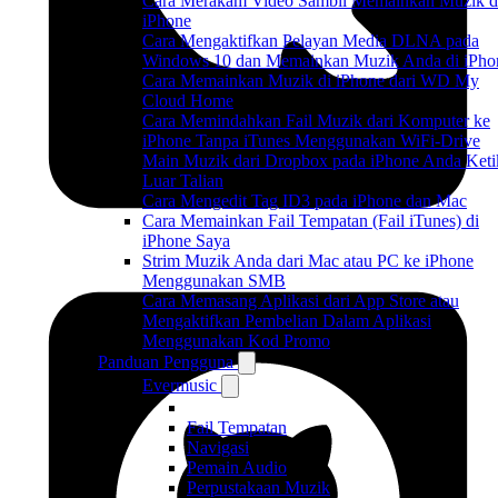
Cara Merakam Video Sambil Memainkan Muzik d
iPhone
Cara Mengaktifkan Pelayan Media DLNA pada
Windows 10 dan Memainkan Muzik Anda di iPho
Cara Memainkan Muzik di iPhone dari WD My
Cloud Home
Cara Memindahkan Fail Muzik dari Komputer ke
iPhone Tanpa iTunes Menggunakan WiFi-Drive
Main Muzik dari Dropbox pada iPhone Anda Keti
Luar Talian
Cara Mengedit Tag ID3 pada iPhone dan Mac
Cara Memainkan Fail Tempatan (Fail iTunes) di
iPhone Saya
Strim Muzik Anda dari Mac atau PC ke iPhone
Menggunakan SMB
Cara Memasang Aplikasi dari App Store atau
Mengaktifkan Pembelian Dalam Aplikasi
Menggunakan Kod Promo
Panduan Pengguna
Evermusic
Fail Tempatan
Navigasi
Pemain Audio
Perpustakaan Muzik