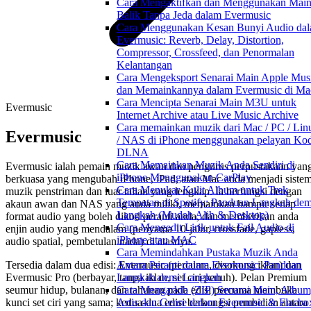
Cara Mengaktifkan dan Menggunakan Mai
Balik Tanpa Jeda dalam Evermusic
Cara Menggunakan Kesan Bunyi Audio da
Evermusic: Reverb, Delay, Distortion,
Compressor, Crossfeed, dan Penormalan
Kelantangan
Cara Mengeksport Senarai Main Apple Mus
dan Memainkannya dalam Evermusic di Ma
Cara Mencipta Senarai Main M3U untuk
Evermusic
Internet Archive atau Live Music Archive
Cara memainkan muzik dari Mac / PC / Lin
Evermusic
/ NAS di iPhone menggunakan pelayan Kod
DLNA
Cara Memainkan Muzik Anda Sendiri di
Evermusic ialah pemain muzik awan dan pengurus perpustakaan yan
iPhone Menggunakan CarPlay
berkuasa yang mengubah iPhone, iPad, atau Mac anda menjadi siste
Cara Menukar Kulit Album untuk Trek
muzik penstriman dan luar talian yang lengkap. Ia berfungsi dengan
Tempatan di Spotify: Panduan Langkah dem
akaun awan dan NAS yang anda miliki, memainkan hampir setiap
Langkah (Mudah Alih & Desktop)
format audio yang boleh dikod peranti anda, dan memberikan anda
Cara Mengedit Lirik untuk Fail Audio di
enjin audio yang mendalam (penyama 10-jalur, crossfade, gapless,
iPhone atau MAC
audio spatial, pembetulan nada) di atasnya.
Cara Memindahkan Pustaka Muzik Anda
Tersedia dalam dua edisi: Evermusic (percuma, disokong iklan) dan
Antara Peranti dalam Evermusic: Panduan
Evermusic Pro (berbayar, tanpa iklan, set ciri penuh). Pelan Premium
Langkah demi Langkah
seumur hidup, bulanan, dan tahunan pada edisi percuma membuka
Cara Mengarkib (ZIP) Senarai Main, Album
kunci set ciri yang sama; kedua-dua edisi berkongsi pembelian antara
Artis dan Genre dalam Evermusic & Flacbo