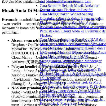
iOS dan Mac melalui iCloud dan Family Sharing.
dan Memindahkan ke Peranti Lain
Cara Scrobble Sejarah Muzik Anda dari
Evermusic atau Flacbox ke Last.fm
Muzik Anda Di Mana-Mana
Cara Menggunakan Widget Sedang
Dimainkan Dinamik dalam Evermusic dan
Evermusic membolehkan anda membina sistem penstriman muzik
Flacbox pada iPhone dan Mac Anda
awan sendiri — seperti Spotify, tetapi tanpa sebarang had. Sambung
Panduan Langkah demi Langkah: Mengimp
mana-mana kombinasi sumber dan strim atau muat turun trek atas
Perpustakaan iCloud Anda ke Evermusic da
permintaan:
Flacbox
Cara Menyambungkan Synology NAS dan
Akaun awan peribadi:
iCloud Drive · Google Drive ·
Mendengar Muzik di iPhone atau Mac And
Dropbox · OneDrive · Box · MEGA · Yandex.Disk · pCloud ·
Cara Melihat Lirik Terbenam, Komen dan F
MediaFire · WD My Cloud Home · InfiniCLOUD
LRC untuk Muzik di iPhone atau Mac And
(TeraCLOUD) · HiDrive · OpenDrive · MyDrive · Put.io ·
Cara Menyambung Storan NAS
Cloud Mail.ru · Icedrive · Koofr · Proton Drive · Internxt ·
Menggunakan WebDAV dan Mendengar
AliDrive (阿里云盘) · Baidu Pan (百度网盘).
Muzik di iPhone atau Mac Anda
Pelayan kendiri dan perpustakaan media:
Plex · Jellyfin ·
Main Muzik Luar Talian di Evermusic &
Emby · Subsonic (dan setiap pelayan serasi Subsonic —
Flacbox: Muat Turun & Selaras dari Awan 
Airsonic, Funkwhale, Gonic, Logitech Media Server, Ampache
Fail Tempatan
· Navidrome · Nextcloud (dan Owncloud, melalui API yang
Cara Mengeksport Koleksi Trek ke M3U,
dikongsi) · Synology Drive · QNAP.
CSV dan TXT dalam Evermusic & Flacbox
NAS dan protokol perkongsian fail:
SMB (SMB1, SMB2,
Cara Mengimport Senarai Main M3U ke
Auto) · WebDAV (HTTP / HTTPS) · FTP / FTPS · SFTP
Evermusic dan Flacbox
(Protokol Pemindahan Fail SSH, kata laluan atau pengesahan
Eksport Sejarah Pendengaran Lengkap dari
kunci awam) · NFS · DLNA / UPnP (main balik dan muat
Evermusic & Flacbox ke Last.fm
turun). Berfungsi dengan Apple Time Capsule, Synology,