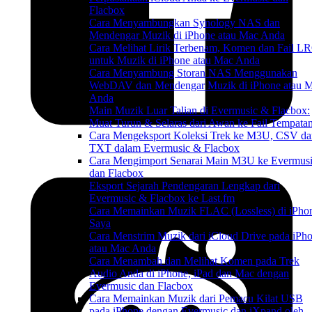
Flacbox
Cara Menyambungkan Synology NAS dan
Mendengar Muzik di iPhone atau Mac Anda
Cara Melihat Lirik Terbenam, Komen dan Fail L
untuk Muzik di iPhone atau Mac Anda
Cara Menyambung Storan NAS Menggunakan
WebDAV dan Mendengar Muzik di iPhone atau 
Anda
Main Muzik Luar Talian di Evermusic & Flacbox:
Muat Turun & Selaras dari Awan ke Fail Tempata
Cara Mengeksport Koleksi Trek ke M3U, CSV da
TXT dalam Evermusic & Flacbox
Cara Mengimport Senarai Main M3U ke Evermus
dan Flacbox
Eksport Sejarah Pendengaran Lengkap dari
Evermusic & Flacbox ke Last.fm
Cara Memainkan Muzik FLAC (Lossless) di iPho
Saya
Cara Menstrim Muzik dari iCloud Drive pada iPh
atau Mac Anda
Cara Menambah dan Melihat Komen pada Trek
Audio Anda di iPhone, iPad dan Mac dengan
Evermusic dan Flacbox
Cara Memainkan Muzik dari Pemacu Kilat USB
pada iPhone dengan Evermusic dan iXpand oleh