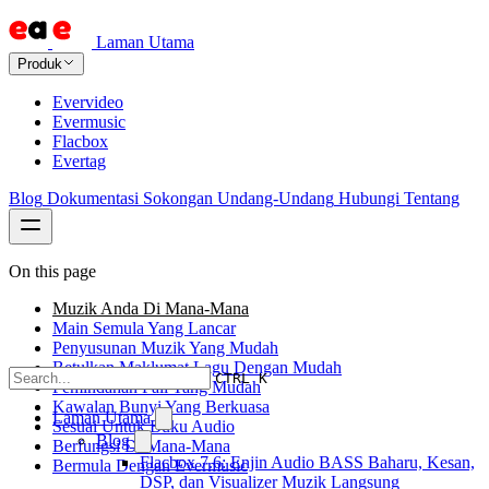
Laman Utama
Produk
Evervideo
Evermusic
Flacbox
Evertag
Blog
Dokumentasi
Sokongan
Undang-Undang
Hubungi
Tentang
On this page
Muzik Anda Di Mana-Mana
Main Semula Yang Lancar
Penyusunan Muzik Yang Mudah
Betulkan Maklumat Lagu Dengan Mudah
CTRL K
Pemindahan Fail Yang Mudah
Kawalan Bunyi Yang Berkuasa
Laman Utama
Sesuai Untuk Buku Audio
Blog
Berfungsi Di Mana-Mana
Flacbox 7.6: Enjin Audio BASS Baharu, Kesan,
Bermula Dengan Evermusic
DSP, dan Visualizer Muzik Langsung