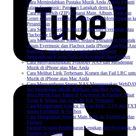
Cara Memindahkan Pustaka Muzik Anda Antara Peranti
dalam Evermusic: Panduan Langkah demi Langkah
Cara Mengarkib (ZIP) Senarai Main, Album, Artis dan
Genre dalam Evermusic & Flacbox dan Memindahkan k
Peranti Lain
Cara Scrobble Sejarah Muzik Anda dari Evermusic atau
Flacbox ke Last.fm
Cara Menggunakan Widget Sedang Dimainkan Dinamik
dalam Evermusic dan Flacbox pada iPhone dan Mac An
Panduan Langkah demi Langkah: Mengimport
Perpustakaan iCloud Anda ke Evermusic dan Flacbox
Cara Menyambungkan Synology NAS dan Mendengar
Muzik di iPhone atau Mac Anda
Cara Melihat Lirik Terbenam, Komen dan Fail LRC unt
Muzik di iPhone atau Mac Anda
Cara Menyambung Storan NAS Menggunakan WebDA
dan Mendengar Muzik di iPhone atau Mac Anda
Main Muzik Luar Talian di Evermusic & Flacbox: Muat
Turun & Selaras dari Awan ke Fail Tempatan
Cara Mengeksport Koleksi Trek ke M3U, CSV dan TX
dalam Evermusic & Flacbox
Cara Mengimport Senarai Main M3U ke Evermusic dan
Flacbox
Eksport Sejarah Pendengaran Lengkap dari Evermusic 
Flacbox ke Last.fm