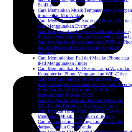
SanDisk
Cara Memainkan Muzik Tempatan yang Disimpan
iPhone atau Mac Anda
Cara Mendengar Buku Audio di iPhone, iPad, dan
Mac Menggunakan Evermusic
Cara Menggunakan Penyama Audio pada iPhone,
iPad atau Mac Anda dengan Evermusic dan Flacb
Cara menyambungkan pemacu kilat USB ke iPho
dan mendengar muzik atau mengurus fail di
dalamnya
Cara Memindahkan Fail dari Mac ke iPhone atau
iPad Menggunakan Finder
Cara Memindahkan Fail Secara Tanpa Wayar dari
Komputer ke iPhone Menggunakan WiFi-Drive
Cara Memuat Naik Fail ke Storan Awan dan
Menyambung ke Evermusic, Flacbox, atau Everta
Pindahkan Fail dari Komputer ke iPhone
Menggunakan Protokol SMB
Cara menyambung storan dalaman Bluesound
VAULT dari Evermusic, Flacbox, Evertag
Cara Memuat Turun Muzik dari YouTube dan
Mendengar Muzik Luar Talian di iPhone
Cara memutuskan sambungan apl pihak ketiga
daripada akaun Google anda