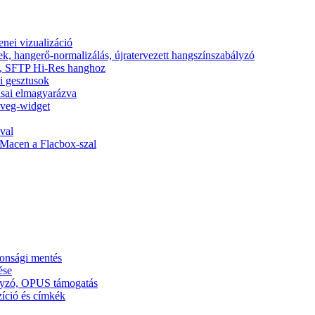
nei vizualizáció
ek, hangerő-normalizálás, újratervezett hangszínszabályzó
nic, SFTP Hi-Res hanghoz
si gesztusok
tásai elmagyarázva
zöveg-widget
val
Macen a Flacbox-szal
tonsági mentés
ése
ályzó, OPUS támogatás
zíció és címkék