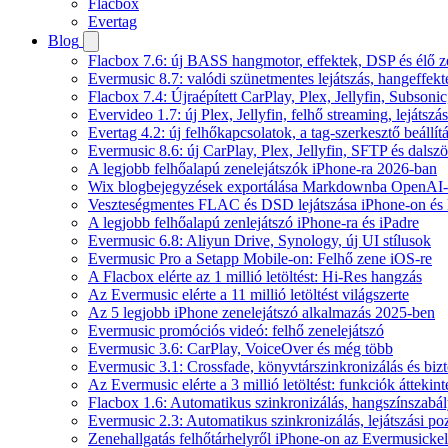
Flacbox
Evertag
Blog
Flacbox 7.6: új BASS hangmotor, effektek, DSP és élő ze
Evermusic 8.7: valódi szünetmentes lejátszás, hangeffekt
Flacbox 7.4: Újraépített CarPlay, Plex, Jellyfin, Subso
Evervideo 1.7: új Plex, Jellyfin, felhő streaming, lejátszá
Evertag 4.2: új felhőkapcsolatok, a tag-szerkesztő beállí
Evermusic 8.6: új CarPlay, Plex, Jellyfin, SFTP és dals
A legjobb felhőalapú zenelejátszók iPhone-ra 2026-ban
Wix blogbejegyzések exportálása Markdownba OpenAI-
Veszteségmentes FLAC és DSD lejátszása iPhone-on és 
A legjobb felhőalapú zenlejátszó iPhone-ra és iPadre
Evermusic 6.8: Aliyun Drive, Synology, új UI stílusok
Evermusic Pro a Setapp Mobile-on: Felhő zene iOS-re
A Flacbox elérte az 1 millió letöltést: Hi-Res hangzás
Az Evermusic elérte a 11 millió letöltést világszerte
Az 5 legjobb iPhone zenelejátszó alkalmazás 2025-ben
Evermusic promóciós videó: felhő zenelejátszó
Evermusic 3.6: CarPlay, VoiceOver és még több
Evermusic 3.1: Crossfade, könyvtárszinkronizálás és biz
Az Evermusic elérte a 3 millió letöltést: funkciók áttekint
Flacbox 1.6: Automatikus szinkronizálás, hangszínszab
Evermusic 2.3: Automatikus szinkronizálás, lejátszási po
Zenehallgatás felhőtárhelyről iPhone-on az Evermusickel