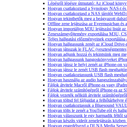
Lépésről lépésre útmutató: Az iCloud könyv
Hogyan csatlakoztasd a Synology NAS-t és 
Hogyan csatlakoztasd a NAS tárolót WebDA
Hogyan tekinthetők meg a beágyazott dals
Offline zene lejátszása az Evermusicban és a
Hogyan importáljon M3U lejátszási listát a
Zeneszámgyűjtemény exportálása M3U, CS
Teljes hallgatási előzményeinek exportálása
Hogyan hallgassunk zenét az iCloud Drive-
Hogyan játsszak le FLAC (veszteségmentes
Hogyan adjunk hozzá és tekintsünk meg meg
Hogyan hallgassunk hangoskönyveket iPhon
Hogyan játssz le helyi zenét az iPhone-on 
Hogyan játssz le zenét USB flash meghajtór
Hogyan csatlakoztassunk USB flash meghajtót
Hogyan használja az audio hangszínszabály
Fájlok átvitele Macről iPhone-ra vagy iPadre
Fájlok átvitele számítógépről iPhone-ra az 
Fájlok vezeték nélküli átvitele számítógéprő
Hogyan töltsd fel fájljaidat a felhőtárhelyr
Hogyan csatlakoztassuk a Bluesound VAULT 
Hogyan tölts le zenét a YouTube-ról és hallg
Hogyan válasszunk le egy harmadik féltől s
Hogyan készíts videót zenelejátszás közben
Hogyan engedélyezd a DLNA Media Servert 