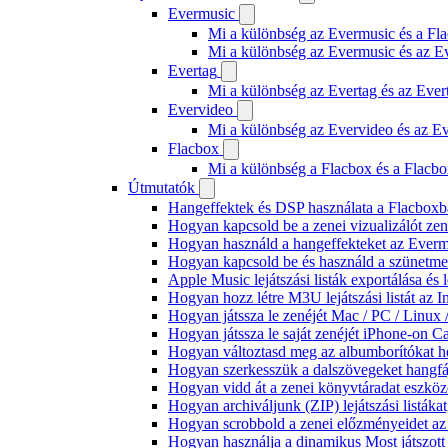
Evermusic
Mi a különbség az Evermusic és a Fla
Mi a különbség az Evermusic és az E
Evertag
Mi a különbség az Evertag és az Eve
Evervideo
Mi a különbség az Evervideo és az E
Flacbox
Mi a különbség a Flacbox és a Flacb
Útmutatók
Hangeffektek és DSP használata a Flacboxba
Hogyan kapcsold be a zenei vizualizálót ze
Hogyan használd a hangeffekteket az Evermus
Hogyan kapcsold be és használd a szünetmen
Apple Music lejátszási listák exportálása é
Hogyan hozz létre M3U lejátszási listát az 
Hogyan játssza le zenéjét Mac / PC / Linu
Hogyan játssza le saját zenéjét iPhone-on C
Hogyan változtasd meg az albumborítókat hel
Hogyan szerkesszük a dalszövegeket hang
Hogyan vidd át a zenei könyvtáradat eszköz
Hogyan archiváljunk (ZIP) lejátszási listák
Hogyan scrobbold a zenei előzményeidet az
Hogyan használja a dinamikus Most játszot