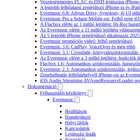
Veszteségmentes FLAC és DSD lejátszása iPhone-
A legjobb felhőalapú zenlejátszó iPhone-ra és iPad
Evermusic 6.8: Aliyun Drive, Synology, új UI stíl
Evermusic Pro a Setapp Mobile-on: Felhő zene iO
A Flacbox elérte az 1 millió letöltést: Hi-Res hang
Az Evermusic elérte a 11 millió letöltést világszert
Az 5 legjobb iPhone zenelejátszó alkalmazás 202
Evermusic promóciós videó: felhő zenelejátszó
Evermusic 3.6: CarPlay, VoiceOver és még több
Evermusic 3.1: Crossfade, könyvtárszinkronizálás 
Az Evermusic elérte a 3 millió letöltést: funkciók á
Flacbox 1.6: Automatikus szinkronizálás, hangsz
Evermusic 2.3: Automatikus szinkronizálás, lejátsz
Zenehallgatás felhőtárhelyről iPhone-on az Everm
iOS Audio Streaming AVAssetResourceLoader seg
Dokumentáció
Felhasználói kézikönyv
Evermusic
Beállítások
Hanglejátszó
Helyi fájlok
Kapcsolatok
Lejátszási listák
Navigáció