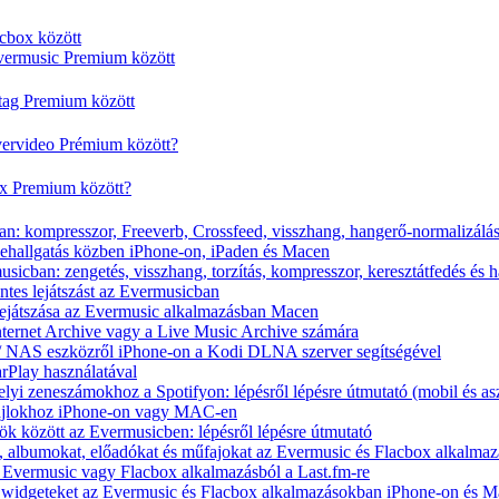
cbox között
vermusic Premium között
rtag Premium között
vervideo Prémium között?
ox Premium között?
n: kompresszor, Freeverb, Crossfeed, visszhang, hangerő-normalizálá
nehallgatás közben iPhone-on, iPaden és Macen
icban: zengetés, visszhang, torzítás, kompresszor, keresztátfedés és 
tes lejátszást az Evermusicban
s lejátszása az Evermusic alkalmazásban Macen
Internet Archive vagy a Live Music Archive számára
x / NAS eszközről iPhone-on a Kodi DLNA szerver segítségével
arPlay használatával
yi zeneszámokhoz a Spotifyon: lépésről lépésre útmutató (mobil és asz
fájlokhoz iPhone-on vagy MAC-en
ök között az Evermusicben: lépésről lépésre útmutató
at, albumokat, előadókat és műfajokat az Evermusic és Flacbox alkalma
 Evermusic vagy Flacbox alkalmazásból a Last.fm-re
t widgeteket az Evermusic és Flacbox alkalmazásokban iPhone-on és 