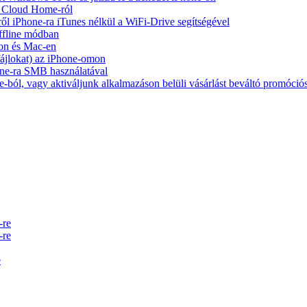
y Cloud Home-ról
ől iPhone-ra iTunes nélkül a WiFi-Drive segítségével
ffline módban
on és Mac-en
 fájlokat) az iPhone-omon
ne-ra SMB használatával
-ból, vagy aktiváljunk alkalmazáson belüli vásárlást beváltó promóció
-re
-re
e