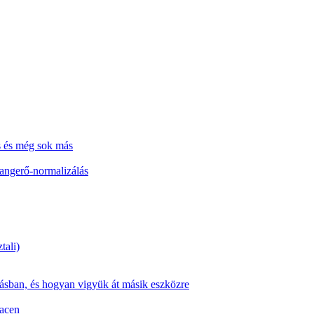
s és még sok más
hangerő-normalizálás
tali)
zásban, és hogyan vigyük át másik eszközre
Macen