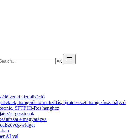
⌘
K
élő zenei vizualizáció
effektek, hangerő-normalizálás, újratervezett hangszínszabályzó
 Subsonic, SFTP Hi-Res hanghoz
ejátszási gesztusok
beállításai elmagyarázva
s dalszöveg-widget
6-ban
penAI-val