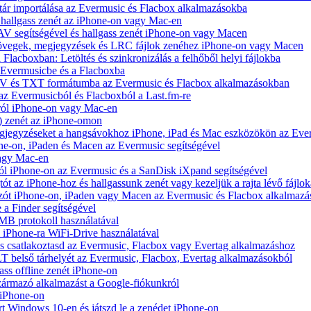
tár importálása az Evermusic és Flacbox alkalmazásokba
hallgass zenét az iPhone-on vagy Mac-en
V segítségével és hallgass zenét iPhone-on vagy Macen
zövegek, megjegyzések és LRC fájlok zenéhez iPhone-on vagy Macen
 Flacboxban: Letöltés és szinkronizálás a felhőből helyi fájlokba
z Evermusicbe és a Flacboxba
V és TXT formátumba az Evermusic és Flacbox alkalmazásokban
 az Evermusicból és Flacboxból a Last.fm-re
ról iPhone-on vagy Mac-en
) zenét az iPhone-omon
jegyzéseket a hangsávokhoz iPhone, iPad és Mac eszközökön az Ever
e-on, iPaden és Macen az Evermusic segítségével
vagy Mac-en
ól iPhone-on az Evermusic és a SanDisk iXpand segítségével
 az iPhone-hoz és hallgassunk zenét vagy kezeljük a rajta lévő fájlok
zót iPhone-on, iPaden vagy Macen az Evermusic és Flacbox alkalmazá
 a Finder segítségével
SMB protokoll használatával
l iPhone-ra WiFi-Drive használatával
e és csatlakoztasd az Evermusic, Flacbox vagy Evertag alkalmazáshoz
belső tárhelyét az Evermusic, Flacbox, Evertag alkalmazásokból
ass offline zenét iPhone-on
zármazó alkalmazást a Google-fiókunkról
 iPhone-on
Windows 10-en és játszd le a zenédet iPhone-on