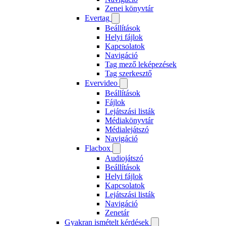
Zenei könyvtár
Evertag
Beállítások
Helyi fájlok
Kapcsolatok
Navigáció
Tag mező leképezések
Tag szerkesztő
Evervideo
Beállítások
Fájlok
Lejátszási listák
Médiakönyvtár
Médialejátszó
Navigáció
Flacbox
Audiojátszó
Beállítások
Helyi fájlok
Kapcsolatok
Lejátszási listák
Navigáció
Zenetár
Gyakran ismételt kérdések