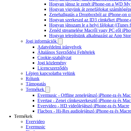
Hogyan játssz le zenét iPhone-on a WD M
Hogyan vigyünk át zenefájlokat számítógépr
Zenehallgatás a Dropboxból az iPhone-on o
Hogyan szerkeszd az ID3 címkéket iPhone-
Hogyan játsszam le a helyi fájlokat (iTunes
Zenéd streamelése Macről vagy PC-ről iPho
Hogyan telepítsünk alkalmazást az App Store
Jogi információk
Adatvédelmi irányelvek
Általános Szerződési Feltételek
Cookie-szabályzat
Jogi közlemény
Licencszerződés
Lépjen kapcsolatba velünk
Rólunk
Támogatás
Termékek
Evermusic - Offline zenelejátszó iPhone-ra és Mac
Evertag - Zenei címkeszerkesztő iPhone-ra és Mac
Evervideo - HD videólejátszó iPhone-ra és Macre
Flacbox - Hi-Res audiolejátszó iPhone-ra és Macr
Termékek
Evervideo
Evermusic