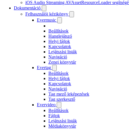
iOS Audio Streaming AVAssetResourceLoader segítségé
Dokumentáció
Felhasználói kézikönyv
Evermusic
Beállítások
Hanglejátszó
Helyi fájlok
Kapcsolatok
Lejátszási listák
Navigáció
Zenei könyvtár
Evertag
Beállítások
Helyi fájlok
Kapcsolatok
Navigáció
Tag mező leképezések
Tag szerkesztő
Evervideo
Beállítások
Fájlok
Lejátszási listák
Médiakönyvtár