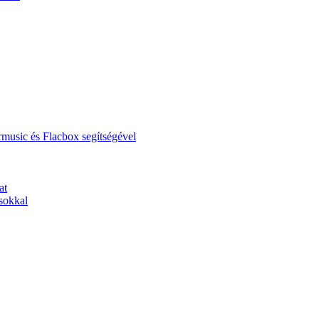
music és Flacbox segítségével
at
sokkal