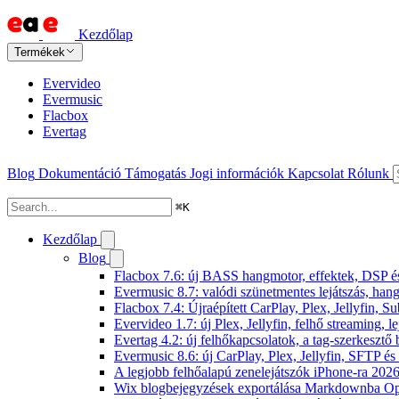
Kezdőlap
Termékek
Evervideo
Evermusic
Flacbox
Evertag
Blog
Dokumentáció
Támogatás
Jogi információk
Kapcsolat
Rólunk
⌘
K
Kezdőlap
Blog
Flacbox 7.6: új BASS hangmotor, effektek, DSP és 
Evermusic 8.7: valódi szünetmentes lejátszás, hang
Flacbox 7.4: Újraépített CarPlay, Plex, Jellyfin,
Evervideo 1.7: új Plex, Jellyfin, felhő streaming, l
Evertag 4.2: új felhőkapcsolatok, a tag-szerkesztő 
Evermusic 8.6: új CarPlay, Plex, Jellyfin, SFTP é
A legjobb felhőalapú zenelejátszók iPhone-ra 202
Wix blogbejegyzések exportálása Markdownba O