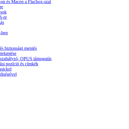
on és Macen a Flacbox-szal
re
usok
S-re
zás
e
5-ben
és biztonsági mentés
ttekintése
ínszabályzó, OPUS támogatás
ási pozíció és címkék
usickel
ítségével