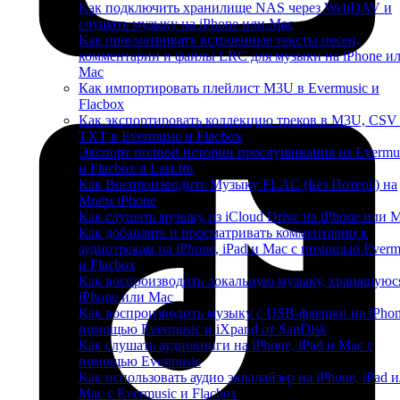
Как подключить хранилище NAS через WebDAV и
слушать музыку на iPhone или Mac
Как просматривать встроенные тексты песен,
комментарии и файлы LRC для музыки на iPhone и
Mac
Как импортировать плейлист M3U в Evermusic и
Flacbox
Как экспортировать коллекцию треков в M3U, CSV
TXT в Evermusic и Flacbox
Экспорт полной истории прослушивания из Evermu
и Flacbox в Last.fm
Как Воспроизводить Музыку FLAC (Без Потерь) на
Моём iPhone
Как слушать музыку из iCloud Drive на iPhone или 
Как добавлять и просматривать комментарии к
аудиотрекам на iPhone, iPad и Mac с помощью Everm
и Flacbox
Как воспроизводить локальную музыку, хранящуюс
iPhone или Mac
Как воспроизводить музыку с USB-флешки на iPhon
помощью Evermusic и iXpand от SanDisk
Как слушать аудиокниги на iPhone, iPad и Mac с
помощью Evermusic
Как использовать аудио эквалайзер на iPhone, iPad 
Mac с Evermusic и Flacbox