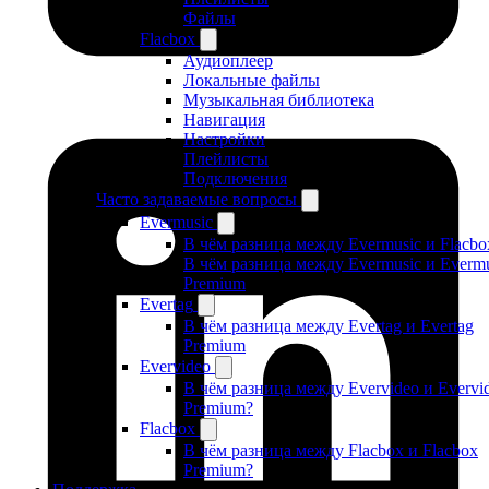
Файлы
Flacbox
Аудиоплеер
Локальные файлы
Музыкальная библиотека
Навигация
Настройки
Плейлисты
Подключения
Часто задаваемые вопросы
Evermusic
В чём разница между Evermusic и Flacbo
В чём разница между Evermusic и Evermu
Premium
Evertag
В чём разница между Evertag и Evertag
Premium
Evervideo
В чём разница между Evervideo и Evervi
Premium?
Flacbox
В чём разница между Flacbox и Flacbox
Premium?