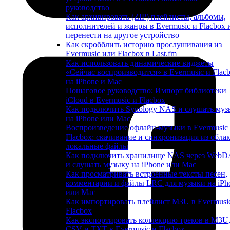
руководство
Как архивировать (ZIP) плейлисты, альбомы,
исполнителей и жанры в Evermusic и Flacbox 
перенести на другое устройство
Как скробблить историю прослушивания из
Evermusic или Flacbox в Last.fm
Как использовать динамические виджеты
«Сейчас воспроизводится» в Evermusic и Flac
на iPhone и Mac
Пошаговое руководство: Импорт библиотеки
iCloud в Evermusic и Flacbox
Как подключить Synology NAS и слушать муз
на iPhone или Mac
Воспроизведение офлайн-музыки в Evermusic
Flacbox: скачивание и синхронизация из облак
локальные файлы
Как подключить хранилище NAS через Web
и слушать музыку на iPhone или Mac
Как просматривать встроенные тексты песен,
комментарии и файлы LRC для музыки на iPh
или Mac
Как импортировать плейлист M3U в Evermusi
Flacbox
Как экспортировать коллекцию треков в M3U
CSV и TXT в Evermusic и Flacbox