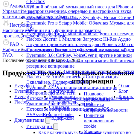
с Flacbox
Аудиоплеер
Лучший облачный музыкальный плеер для iPhone и
Управляйте воспроизведением, очередью и настройками звука,
iPad
такими как эквалайзер и таймер сна.
Evermusic 6.8: Aliyun Drive, Synology, Новые Стили 
Evermusic Pro в Setapp Mobile: Облачная Музыка для
Настройки
iOS
Настройте внешний вид, функции и параметры
Evermusic достиг 11 миллионов загрузок по всему 
производительности Evermusic.
Flacbox Достиг 1 Миллион Загрузок: Hi-Res Аудио
FAQ
5 лучших приложений-плееров для iPhone в 2025 го
Найдите быстрые ответы на часто задаваемые вопросы в раздел
Промо-видео Evermusic: облачный музыкальный пл
FAQ.
Evermusic 3.6: CarPlay, VoiceOver и другие новинки
Последнее обновление
января 1, 2020
Evermusic 3.1: Crossfade, синхронизация библиотеки
резервное копирование
Evermusic достиг 3 миллионов загрузок: обзор фун
Продукты
Помощь
Правовая
Компан
Flacbox 1.6: Автоматическая Синхронизация,
информация
Эквалайзер, Поддержка OPUS
Evervideo
FAQ
О нас
Evermusic 2.3: Автосинхронизация, позиция
Evermusic
Инструкции
Блог
воспроизведения и теги
Правовое
Evertag
Руководство
Контак
Потоковое воспроизведение музыки из облачного
уведомление
Flacbox
пользователя
хранилища на iPhone с Evermusic
Политика
Связаться
Потоковое воспроизведение аудио в iOS с
конфиденциальности
с
AVAssetResourceLoader
Политика
поддержкой
Документация
использования
cookie
Инструкции
Условия
Как включить музыкальный визуализатор во