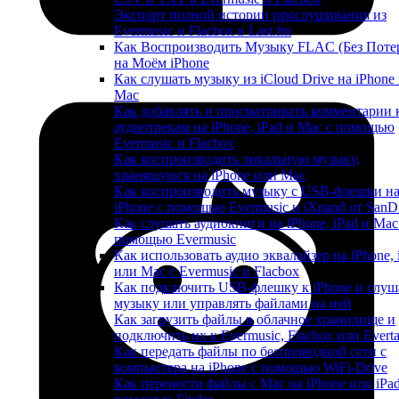
Экспорт полной истории прослушивания из
Evermusic и Flacbox в Last.fm
Как Воспроизводить Музыку FLAC (Без Поте
на Моём iPhone
Как слушать музыку из iCloud Drive на iPhone
Mac
Как добавлять и просматривать комментарии 
аудиотрекам на iPhone, iPad и Mac с помощью
Evermusic и Flacbox
Как воспроизводить локальную музыку,
хранящуюся на iPhone или Mac
Как воспроизводить музыку с USB-флешки н
iPhone с помощью Evermusic и iXpand от SanD
Как слушать аудиокниги на iPhone, iPad и Mac
помощью Evermusic
Как использовать аудио эквалайзер на iPhone, 
или Mac с Evermusic и Flacbox
Как подключить USB-флешку к iPhone и слуш
музыку или управлять файлами на ней
Как загрузить файлы в облачное хранилище и
подключить их к Evermusic, Flacbox или Evert
Как передать файлы по беспроводной сети с
компьютера на iPhone с помощью WiFi-Drive
Как перенести файлы с Mac на iPhone или iPad