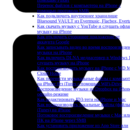
помощью Finder
Перенос файлов с компьютера на iPhone с
помощью протокола SMB
Как подключить внутреннее хранилище
Bluesound VAULT из Evermusic, Flacbox, Evert
Как скачать музыку с YouTube и слушать офла
музыку на iPhone
Как отключить стороннее приложение от
аккаунта Google
Как записывать видео во время воспроизведе
музыки на iPhone
Как включить DLNA медиасервер в Windows 
слушать музыку на iPhone
Как воспроизводить музыку на iPhone с WD 
Cloud Home
Как перенести музыкальные файлы с компьют
на iPhone без iTunes с помощью WiFi-Drive
Воспроизведение музыки из Dropbox на iPhon
офлайн-режиме
Как редактировать ID3-теги на iPhone и Mac
Как воспроизводить локальные файлы (файлы
iTunes) на iPhone
Потоковое воспроизведение музыки с Mac ил
ПК на iPhone через SMB
Как установить приложение из App Store или