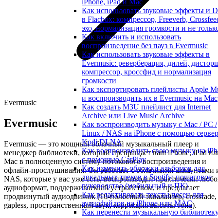
iPhone, iPad и Mac
Как использовать звуковые эффекты и 
в Flacbox: компрессор, Freeverb, Crossfee
эхо, нормализация громкости и не тольк
Как включить и использовать
воспроизведение без пауз в Evermusic
Как использовать звуковые эффекты в
Evermusic: реверберация, дилей, дистор
компрессор, кроссфид и нормализация
громкости
Как экспортировать плейлисты Apple M
и воспроизводить их в Evermusic на Mac
Evermusic
Как создать M3U плейлист для Internet
Archive или Live Music Archive
Evermusic
Как воспроизводить музыку с Mac / PC /
Linux / NAS на iPhone с помощью серве
Kodi DLNA
Evermusic — это мощный облачный музыкальный плеер и
Как воспроизводить свою музыку на iPh
менеджер библиотеки, который превращает ваш iPhone, iPad ил
с помощью CarPlay
Mac в полноценную систему потокового воспроизведения и
Как изменить обложки альбомов для
офлайн-прослушивания. Он работает с облачными аккаунтами 
локальных треков в Spotify: пошаговое
NAS, которые у вас уже есть, воспроизводит практически люб
руководство (мобильный и ПК)
аудиоформат, поддерживаемый устройством, и предлагает
Как редактировать тексты песен для
продвинутый аудиодвижок (10-полосный эквалайзер, crossfade,
аудиофайлов на iPhone или MAC
gapless, пространственный звук, коррекция высоты тона).
Как перенести музыкальную библиотек