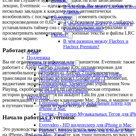
Если вы слушаете аудиокниги, подкасты или записанные
Evertag
лекции, Evermusic — идеальный выбор. Вы можете добавлять
В чём разница между Evertag и Eve
несколько закладок к каждому треку, автоматически
Premium
возобновлять с последней позиции, изменять скорость
Evervideo
воспроизведения от 0,02× до 3× (с режимом точного слайдера),
В чём разница между Evervideo и
устанавливать таймер сна с произвольными интервалами и
Evervideo Premium?
просматривать комментарии, встроенные тексты и файлы LRC
Flacbox
на одном экране.
В чём разница между Flacbox и
Flacbox Premium?
Работает везде
О нас
Поддержка
Вы не ограничены телефоном или планшетом. Evermusic также
Правовая информация
работает с Apple CarPlay (только iOS, оптимизирован для
Лицензионное соглашение
автомобильного интерфейса), AirPlay 2 (одновременная
Политика использования файлов cookie
трансляция на несколько колонок), Google Cast / Chromecast,
Политика конфиденциальности
виджетами экрана блокировки, элементами управления Now
Правовое уведомление
Playing, скробблингом Last.fm (автоматическая отправка
Условия использования
истории воспроизведения на аккаунт Last.fm для статистики и
Продукты
рекомендаций) и горячими клавишами Mac. Дома, в машине и
Evermusic - Офлайн музыкальный плеер для
в путешествии — ваша музыка всегда с вами.
iPhone и Mac
Evertag - Редактор Музыкальных Тегов для iP
Начало работы с Evermusic
и Mac
Evervideo - HD видеоплеер для iPhone и Mac
Это руководство поможет вам получить максимум от Evermusic
Flacbox - Hi-Res аудиоплеер для iPhone и Mac
на iPhone, iPad или Mac. Узнайте, как транслировать музыку из
Свяжитесь с нами