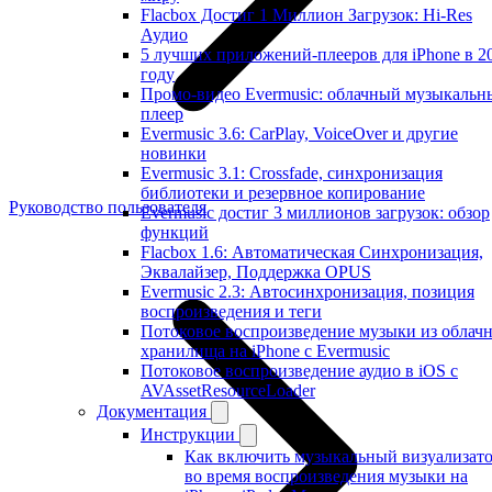
Flacbox Достиг 1 Миллион Загрузок: Hi-Res
Аудио
5 лучших приложений-плееров для iPhone в 2
году
Промо-видео Evermusic: облачный музыкальн
плеер
Evermusic 3.6: CarPlay, VoiceOver и другие
новинки
Evermusic 3.1: Crossfade, синхронизация
библиотеки и резервное копирование
Руководство пользователя
Evermusic достиг 3 миллионов загрузок: обзор
функций
Flacbox 1.6: Автоматическая Синхронизация,
Эквалайзер, Поддержка OPUS
Evermusic 2.3: Автосинхронизация, позиция
воспроизведения и теги
Потоковое воспроизведение музыки из облач
хранилища на iPhone с Evermusic
Потоковое воспроизведение аудио в iOS с
AVAssetResourceLoader
Документация
Инструкции
Как включить музыкальный визуализат
во время воспроизведения музыки на