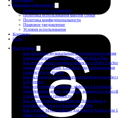
Поддержка
Правовая информация
Лицензионное соглашение
Политика использования файлов cookie
Политика конфиденциальности
Правовое уведомление
Условия использования
Контакты
О нас
Инструкции
Как включить музыкальный визуализатор во время
воспроизведения музыки на iPhone, iPad и Mac
Как использовать звуковые эффекты и DSP в Flacbo
компрессор, Freeverb, Crossfeed, эхо, нормализация
громкости и не только
Как включить и использовать воспроизведение без 
в Evermusic
Как использовать звуковые эффекты в Evermusic:
реверберация, дилей, дисторшн, компрессор, кросс
и нормализация громкости
Как экспортировать плейлисты Apple Music и
воспроизводить их в Evermusic на Mac
Как создать M3U плейлист для Internet Archive или 
Music Archive