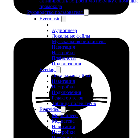
активировать встроенную покупку с помощь
промокода
Руководство пользователя
Evermusic
Аудиоплеер
Локальные файлы
Музыкальная библиотека
Навигация
Настройки
Плейлисты
Подключения
Evertag
Локальные файлы
Навигация
Настройки
Подключения
Редактор тегов
Таблица полей тегов
Evervideo
Медиаплеер
Медиатека
Навигация
Настройки
Плейлисты