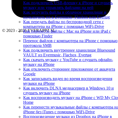
Как подключить USB-флешку к iPhone и слушать
музыку или управлять файлами на ней
Как загрузить файлы в облачное хранилище и
подключить их к Evermusic, Flacbox или Evertag
Как передать файлы по беспроводной сети с
компьютера на iPhone с помощью WiFi-Drive
© 2023 - 2026 EVERAPPZ SL
Как перенести файлы с Mac на iPhone или iPad с
помощью Finder
Перенос файлов с компьютера на iPhone с помощью
протокола SMB
Как подключить внутреннее хранилище Bluesound
VAULT из Evermusic, Flacbox, Evertag
Как скачать музыку с YouTube и слушать офлайн-
музыку на iPhone
Как отключить стороннее приложение от аккаунта
Google
Как записывать видео во время воспроизведения
музыки на iPhone
Как включить DLNA медиасервер в Windows 10 и
слушать музыку на iPhone
Как воспроизводить музыку на iPhone с WD My Clo
Home
Как перенести музыкальные файлы с компьютера н
iPhone без iTunes с помощью WiFi-Drive
Воспроизведение музыки из Dropbox на iPhone в