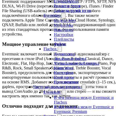
Подключения
Evermusic поддерживает SMB, WebDAV, FTP / FTPS, SFTP, NFS
Редактор тегов
DLNA, Wi-Fi Drive (перетаскивание в браузере), iTunes / Finder
Таблица полей тегов
File Sharing (USB-кабель) и прямые загрузки из любого
подключённого облачного аккаунта. Вы также можете
Evervideo
подключить Apple Time Capsule, WD My Cloud Home, Synology,
Медиаплеер
QNAP, Buffalo или любой другой NAS, поддерживающий один
Медиатека
из этих стандартных протоколов, без использования памяти
Навигация
устройства.
Настройки
Плейлисты
Мощное управление звуком
Файлы
Flacbox
Аудиоплеер
Evermusic включает полный 10-полосный аудиоэквалайзер с
Локальные файлы
пресетами в стиле iPod (Acoustic, Bass Booster, Classical, Dance,
Музыкальная библиотека
Electronic, Flat, Hip-Hop, Jazz, Latin, Loudness, Lounge, Piano, Pop
Навигация
R&B, Rock, Small Speakers, Spoken Word, Treble Booster, Vocal
Настройки
Booster), предусилитель для тихих треков, экспортируемые и
Плейлисты
импортируемые пользовательские пресеты и расчёт громкости
Подключения
на основе RMS. Добавьте воспроизведение crossfade (1–15 сек.),
gapless, пространственный звук, коррекцию высоты тона и
Часто задаваемые вопросы
вывод CoreAudio до 384 кГц в моно или стерео — и вы сможет
Evermusic
настроить звук именно так, как хотите.
В чём разница между Evermusic и
Flacbox
Отлично подходит для аудиокниг
В чём разница между Evermusic и
Evermusic Premium