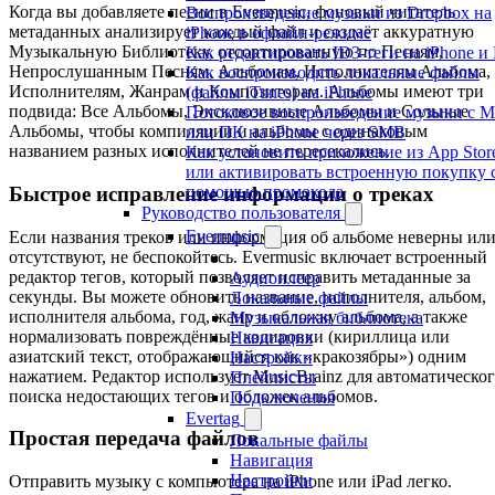
Когда вы добавляете песни в Evermusic, фоновый читатель
Воспроизведение музыки из Dropbox на
метаданных анализирует каждый файл и создаёт аккуратную
iPhone в офлайн-режиме
Музыкальную Библиотеку, отсортированную по Песням,
Как редактировать ID3-теги на iPhone и
Непрослушанным Песням, Альбомам, Исполнителям Альбома,
Как воспроизводить локальные файлы
Исполнителям, Жанрам и Композиторам. Альбомы имеют три
(файлы iTunes) на iPhone
подвида: Все Альбомы, Эксклюзивные Альбомы и Сольные
Потоковое воспроизведение музыки с M
Альбомы, чтобы компиляции и альбомы с одинаковым
или ПК на iPhone через SMB
названием разных исполнителей не пересекались.
Как установить приложение из App Stor
или активировать встроенную покупку 
Быстрое исправление информации о треках
помощью промокода
Руководство пользователя
Evermusic
Если названия треков или информация об альбоме неверны ил
отсутствуют, не беспокойтесь. Evermusic включает встроенный
редактор тегов, который позволяет исправить метаданные за
Аудиоплеер
секунды. Вы можете обновить название, исполнителя, альбом,
Локальные файлы
исполнителя альбома, год, жанр и обложку альбома, а также
Музыкальная библиотека
нормализовать повреждённые кодировки (кириллица или
Навигация
азиатский текст, отображающийся как «кракозябры») одним
Настройки
нажатием. Редактор использует MusicBrainz для автоматическо
Плейлисты
поиска недостающих тегов и обложек альбомов.
Подключения
Evertag
Простая передача файлов
Локальные файлы
Навигация
Настройки
Отправить музыку с компьютера на iPhone или iPad легко.