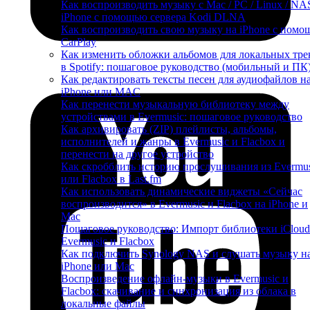
Как воспроизводить музыку с Mac / PC / Linux / NA
iPhone с помощью сервера Kodi DLNA
Как воспроизводить свою музыку на iPhone с пом
CarPlay
Как изменить обложки альбомов для локальных тре
в Spotify: пошаговое руководство (мобильный и ПК
Как редактировать тексты песен для аудиофайлов н
iPhone или MAC
Как перенести музыкальную библиотеку между
устройствами в Evermusic: пошаговое руководство
Как архивировать (ZIP) плейлисты, альбомы,
исполнителей и жанры в Evermusic и Flacbox и
перенести на другое устройство
Как скробблить историю прослушивания из Evermus
или Flacbox в Last.fm
Как использовать динамические виджеты «Сейчас
воспроизводится» в Evermusic и Flacbox на iPhone и
Mac
Пошаговое руководство: Импорт библиотеки iCloud
Evermusic и Flacbox
Как подключить Synology NAS и слушать музыку н
iPhone или Mac
Воспроизведение офлайн-музыки в Evermusic и
Flacbox: скачивание и синхронизация из облака в
локальные файлы