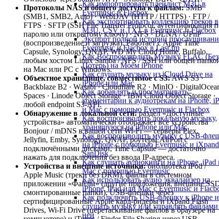
Как импортировать плейлист M3U в
Протоколы NAS и общего доступа к файлам:
SMB
Evermusic и Flacbox
(SMB1, SMB2, Auto) · WebDAV (HTTP / HTTPS) · FTP /
Как экспортировать коллекцию треков в
FTPS · SFTP (SSH File Transfer Protocol, аутентификация п
M3U, CSV и TXT в Evermusic и Flacbox
паролю или открытому ключу) · NFS · DLNA / UPnP
Экспорт полной истории прослушивани
(воспроизведение и загрузка). Работает с Apple Time
Evermusic и Flacbox в Last.fm
Capsule, Synology, QNAP, WD My Cloud Home, Buffalo,
Как Воспроизводить Музыку FLAC (Без
любым хостом Linux Samba / NFS / SSH или общей папко
Потерь) на Моём iPhone
на Mac или PC с Windows.
Как слушать музыку из iCloud Drive на
Объектное хранилище, совместимое с S3:
AWS S3 ·
iPhone или Mac
Backblaze B2 · Wasabi · Cloudflare R2 · MinIO · DigitalOcea
Как добавлять и просматривать
Spaces · Linode Object Storage · IBM Cloud Object Storage ·
комментарии к аудиотрекам на iPhone, i
любой endpoint S3-API.
и Mac с помощью Evermusic и Flacbox
Обнаружение в локальной сети:
раздел «Доступные
Как воспроизводить локальную музыку,
устройства» автоматически отображает все устройства
хранящуюся на iPhone или Mac
Bonjour / mDNS в вашей сети Wi-Fi — серверы Plex,
Как воспроизводить музыку с USB-фле
Jellyfin, Emby, Synology, QNAP, роутеры AirPort с
на iPhone с помощью Evermusic и iXpand
подключёнными дисками, Time Capsule — достаточно
SanDisk
нажать для подключения без ввода IP-адреса.
Как слушать аудиокниги на iPhone, iPad 
Устройства и внешние источники:
библиотека iPod /
Mac с помощью Evermusic
Apple Music (треки без DRM), файлы в системном
Как использовать аудио эквалайзер на
приложении «Файлы» (другие приложения, внешние SSD
iPhone, iPad или Mac с Evermusic и Flacb
смонтированные папки), USB-флешки через
Как подключить USB-флешку к iPhone и
сертифицированные Apple кард-ридеры и iXpand Flash
слушать музыку или управлять файлами
Drives, Wi-Fi Drive (перетаскивание файлов в браузере на
ней
компьютере) и iTunes / Finder File Sharing через USB-