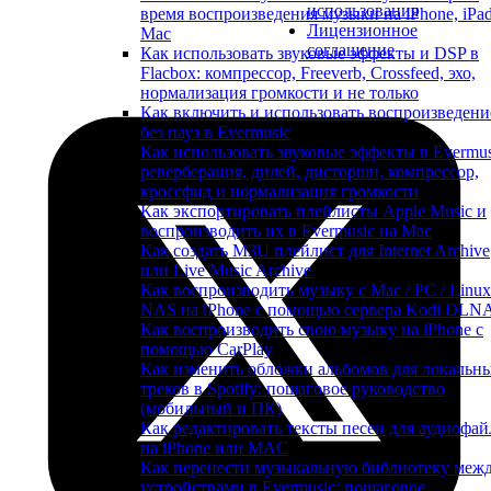
использования
время воспроизведения музыки на iPhone, iPa
Лицензионное
Mac
соглашение
Как использовать звуковые эффекты и DSP в
Flacbox: компрессор, Freeverb, Crossfeed, эхо,
нормализация громкости и не только
Как включить и использовать воспроизведени
без пауз в Evermusic
Как использовать звуковые эффекты в Evermus
реверберация, дилей, дисторшн, компрессор,
кроссфид и нормализация громкости
Как экспортировать плейлисты Apple Music и
воспроизводить их в Evermusic на Mac
Как создать M3U плейлист для Internet Archive
или Live Music Archive
Как воспроизводить музыку с Mac / PC / Linux
NAS на iPhone с помощью сервера Kodi DLN
Как воспроизводить свою музыку на iPhone с
помощью CarPlay
Как изменить обложки альбомов для локальн
треков в Spotify: пошаговое руководство
(мобильный и ПК)
Как редактировать тексты песен для аудиофай
на iPhone или MAC
Как перенести музыкальную библиотеку меж
устройствами в Evermusic: пошаговое