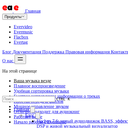
Главная
Продукты
Evervideo
Evermusic
Flacbox
Evertag
Блог
Документация
Поддержка
Правовая информация
Контакт
О нас
На этой странице
Ваша музыка везде
Плавное воспроизведение
Удобная сортировка музыки
Быстрое исправление информации о треках
CTRL K
Простая передача файлов
Мощное управление звуком
Главная
Отлично подходит для аудиокниг
Блог
Работает везде
Flacbox 7.6: новый аудиодвижок BASS, эффек
Начало работы с Evermusic
DSP и живой музыкальный визуализатор