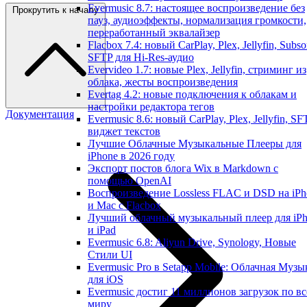
Evermusic 8.7: настоящее воспроизведение без
Прокрутить к началу
пауз, аудиоэффекты, нормализация громкости,
переработанный эквалайзер
Flacbox 7.4: новый CarPlay, Plex, Jellyfin, Subso
SFTP для Hi-Res-аудио
Evervideo 1.7: новые Plex, Jellyfin, стриминг из
облака, жесты воспроизведения
Evertag 4.2: новые подключения к облакам и
настройки редактора тегов
Документация
Evermusic 8.6: новый CarPlay, Plex, Jellyfin, SF
виджет текстов
Лучшие Облачные Музыкальные Плееры для
iPhone в 2026 году
Экспорт постов блога Wix в Markdown с
помощью OpenAI
Воспроизведение Lossless FLAC и DSD на iPh
и Mac с Flacbox
Лучший облачный музыкальный плеер для iP
и iPad
Evermusic 6.8: Aliyun Drive, Synology, Новые
Стили UI
Evermusic Pro в Setapp Mobile: Облачная Музы
для iOS
Evermusic достиг 11 миллионов загрузок по в
миру