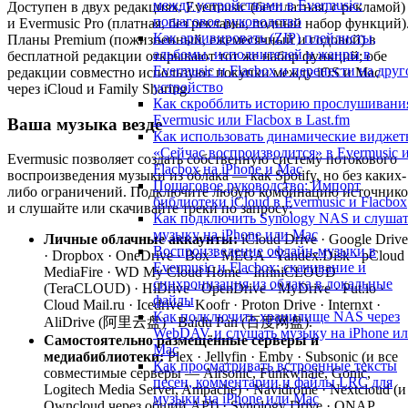
между устройствами в Evermusic:
Доступен в двух редакциях: Evermusic (бесплатная, с рекламой)
пошаговое руководство
и Evermusic Pro (платная, без рекламы, полный набор функций)
Как архивировать (ZIP) плейлисты,
Планы Premium (пожизненный, ежемесячный и годовой) в
альбомы, исполнителей и жанры в
бесплатной редакции открывают тот же набор функций; обе
Evermusic и Flacbox и перенести на друг
редакции совместно используют покупки между iOS и Mac
устройство
через iCloud и Family Sharing.
Как скробблить историю прослушивани
Evermusic или Flacbox в Last.fm
Ваша музыка везде
Как использовать динамические видже
«Сейчас воспроизводится» в Evermusic 
Evermusic позволяет создать собственную систему потокового
Flacbox на iPhone и Mac
воспроизведения музыки из облака — как Spotify, но без каких-
Пошаговое руководство: Импорт
либо ограничений. Подключите любую комбинацию источнико
библиотеки iCloud в Evermusic и Flacbox
и слушайте или скачивайте треки по запросу:
Как подключить Synology NAS и слуша
музыку на iPhone или Mac
Личные облачные аккаунты:
iCloud Drive · Google Drive
Воспроизведение офлайн-музыки в
· Dropbox · OneDrive · Box · MEGA · Yandex.Disk · pCloud 
Evermusic и Flacbox: скачивание и
MediaFire · WD My Cloud Home · InfiniCLOUD
синхронизация из облака в локальные
(TeraCLOUD) · HiDrive · OpenDrive · MyDrive · Put.io ·
файлы
Cloud Mail.ru · Icedrive · Koofr · Proton Drive · Internxt ·
Как подключить хранилище NAS через
AliDrive (阿里云盘) · Baidu Pan (百度网盘).
WebDAV и слушать музыку на iPhone и
Самостоятельно размещённые серверы и
Mac
медиабиблиотеки:
Plex · Jellyfin · Emby · Subsonic (и все
Как просматривать встроенные тексты
совместимые серверы — Airsonic, Funkwhale, Gonic,
песен, комментарии и файлы LRC для
Logitech Media Server, Ampache) · Navidrome · Nextcloud (и
музыки на iPhone или Mac
Owncloud через общий API) · Synology Drive · QNAP.