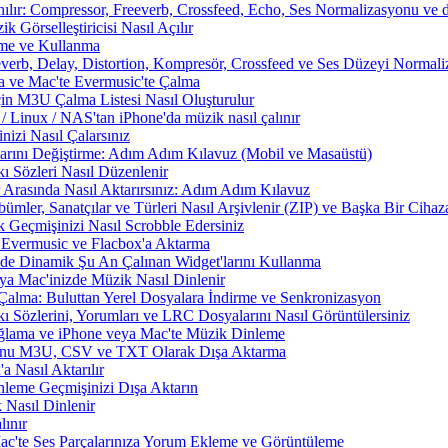
nılır: Compressor, Freeverb, Crossfeed, Echo, Ses Normalizasyonu ve d
 Görselleştiricisi Nasıl Açılır
rme ve Kullanma
everb, Delay, Distortion, Kompresör, Crossfeed ve Ses Düzeyi Normal
a ve Mac'te Evermusic'te Çalma
çin M3U Çalma Listesi Nasıl Oluşturulur
Linux / NAS'tan iPhone'da müzik nasıl çalınır
izi Nasıl Çalarsınız
larını Değiştirme: Adım Adım Kılavuz (Mobil ve Masaüstü)
ı Sözleri Nasıl Düzenlenir
 Arasında Nasıl Aktarırsınız: Adım Adım Kılavuz
ümler, Sanatçılar ve Türleri Nasıl Arşivlenir (ZIP) ve Başka Bir Cihaza
 Geçmişinizi Nasıl Scrobble Edersiniz
Evermusic ve Flacbox'a Aktarma
zde Dinamik Şu An Çalınan Widget'larını Kullanma
a Mac'inizde Müzik Nasıl Dinlenir
Çalma: Buluttan Yerel Dosyalara İndirme ve Senkronizasyon
 Sözlerini, Yorumları ve LRC Dosyalarını Nasıl Görüntülersiniz
ama ve iPhone veya Mac'te Müzik Dinleme
nunu M3U, CSV ve TXT Olarak Dışa Aktarma
 Nasıl Aktarılır
nleme Geçmişinizi Dışa Aktarın
 Nasıl Dinlenir
ınır
Mac'te Ses Parçalarınıza Yorum Ekleme ve Görüntüleme