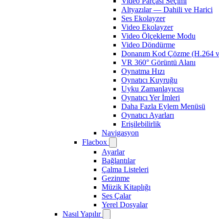
Video Parçası Seçimi
Altyazılar — Dahili ve Harici
Ses Ekolayzer
Video Ekolayzer
Video Ölçekleme Modu
Video Döndürme
Donanım Kod Çözme (H.264 
VR 360° Görüntü Alanı
Oynatma Hızı
Oynatıcı Kuyruğu
Uyku Zamanlayıcısı
Oynatıcı Yer İmleri
Daha Fazla Eylem Menüsü
Oynatıcı Ayarları
Erişilebilirlik
Navigasyon
Flacbox
Ayarlar
Bağlantılar
Çalma Listeleri
Gezinme
Müzik Kitaplığı
Ses Çalar
Yerel Dosyalar
Nasıl Yapılır