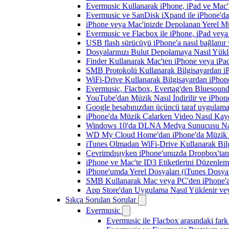
Evermusic Kullanarak iPhone, iPad ve Mac'
Evermusic ve SanDisk iXpand ile iPhone'd
iPhone veya Mac'inizde Depolanan Yerel Mu
Evermusic ve Flacbox ile iPhone, iPad veya 
USB flash sürücüyü iPhone'a nasıl bağlanır v
Dosyalarınızı Bulut Depolamaya Nasıl Yükle
Finder Kullanarak Mac'ten iPhone veya iPa
SMB Protokolü Kullanarak Bilgisayardan i
WiFi-Drive Kullanarak Bilgisayardan iPhone
Evermusic, Flacbox, Evertag'den Bluesound 
YouTube'dan Müzik Nasıl İndirilir ve iPhon
Google hesabınızdan üçüncü taraf uygulamanı
iPhone'da Müzik Çalarken Video Nasıl Kayd
Windows 10'da DLNA Medya Sunucusu Nasıl E
WD My Cloud Home'dan iPhone'da Müzik N
iTunes Olmadan WiFi-Drive Kullanarak Bilgi
Çevrimdışıyken iPhone'unuzda Dropbox'tan
iPhone ve Mac'te ID3 Etiketlerini Düzenle
iPhone'umda Yerel Dosyaları (iTunes Dosyal
SMB Kullanarak Mac veya PC'den iPhone'a
App Store'dan Uygulama Nasıl Yüklenir vey
Sıkça Sorulan Sorular
Evermusic
Evermusic ile Flacbox arasındaki fark