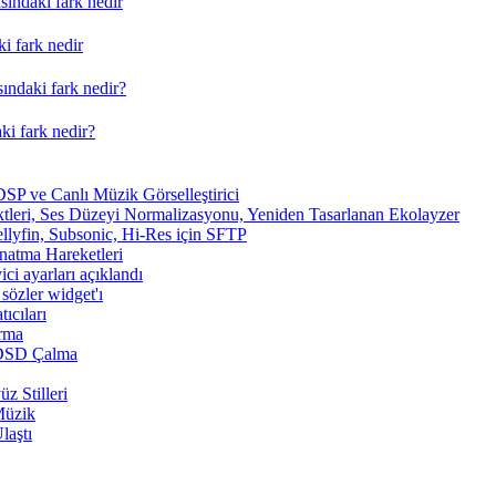
ındaki fark nedir
i fark nedir
ındaki fark nedir?
ki fark nedir?
SP ve Canlı Müzik Görselleştirici
tleri, Ses Düzeyi Normalizasyonu, Yeniden Tasarlanan Ekolayzer
ellyfin, Subsonic, Hi-Res için SFTP
ynatma Hareketleri
ici ayarları açıklandı
sözler widget'ı
ıcıları
arma
 DSD Çalma
z Stilleri
Müzik
laştı