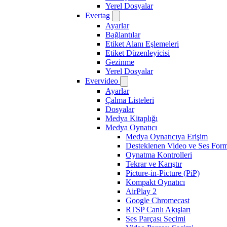
Yerel Dosyalar
Evertag
Ayarlar
Bağlantılar
Etiket Alanı Eşlemeleri
Etiket Düzenleyicisi
Gezinme
Yerel Dosyalar
Evervideo
Ayarlar
Çalma Listeleri
Dosyalar
Medya Kitaplığı
Medya Oynatıcı
Medya Oynatıcıya Erişim
Desteklenen Video ve Ses Form
Oynatma Kontrolleri
Tekrar ve Karıştır
Picture-in-Picture (PiP)
Kompakt Oynatıcı
AirPlay 2
Google Chromecast
RTSP Canlı Akışları
Ses Parçası Seçimi