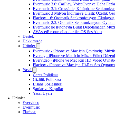
Evermusic 3.6: CarPlay, VoiceOver ve Daha Fazla
Evermusic 3.1: Crossfade, Kütüphane Senkroniza
Evermusic 3 Milyon İndirmeye Ulaştı: Özellik Gen
Flacbox 1.6: Otomatik Senkronizasyon, Ekolayzı
Evermusic 2.3: Otomatik Senkronizasyon, Oynatm
Evermusic ile iPhone'da Bulut Depolamadan Müzi
AVAssetResourceLoader ile iOS Ses Akışı
Destek
Hakkımızda
Ürünler
Evermusic - iPhone ve Mac için Çevrimdışı Müzik
Evertag - iPhone ve Mac için Müzik Etiket Düzenl
Evervideo - iPhone ve Mac için HD Video Oynatı
Flacbox - iPhone ve Mac için Hi-Res Ses Oynatıcı
Yasal
Çerez Politikası
Gizlilik Politikası
Lisans Sözleşmesi
Şartlar ve Koşullar
Yasal Uyarı
Ürünler
Evervideo
Evermusic
Flacbox