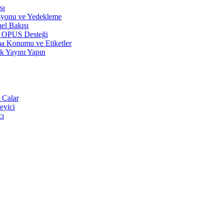
sı
syonu ve Yedekleme
el Bakışı
r, OPUS Desteği
a Konumu ve Etiketler
k Yayını Yapın
 Çalar
eyici
cı