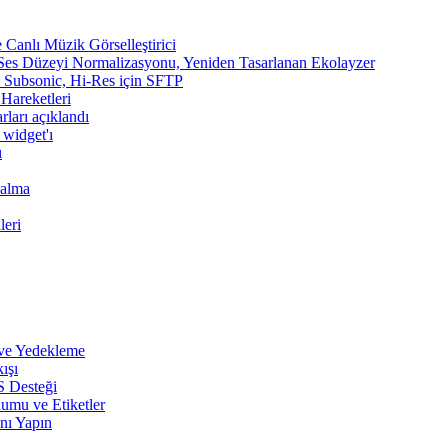
Canlı Müzik Görselleştirici
 Ses Düzeyi Normalizasyonu, Yeniden Tasarlanan Ekolayzer
n, Subsonic, Hi-Res için SFTP
 Hareketleri
rları açıklandı
 widget'ı
ı
Çalma
leri
 ve Yedekleme
ışı
S Desteği
umu ve Etiketler
nı Yapın