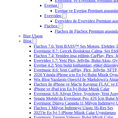
Evermusic ve Evermusic Premium aras
Evertag
Evertag ve Evertag Premium arasındak
Evervideo
Evervideo ile Evervideo Premium aras
Flacbox
Flacbox ile Flacbox Premium arasında
Bize Ulaşın
Blog
Flacbox 7.6: Yeni BASS™ Ses Motoru, Efektler, D
Evermusic 8.7: Gerçek Boşluksuz Çalma, Ses Efek
Flacbox 7.4: Yeniden inşa edilmiş CarPlay, Plex, J
Evervideo 1.7: Yeni Plex, Jellyfin, Bulut Akışı, O
Evertag 4.2: Yeni bulut bağlantıları, etiket düzenley
Evermusic 8.6: Yeni CarPlay, Plex, Jellyfin, SFTP, 
2026 Yılında iPhone için En İyi Bulut Müzik Oynat
Wix Blog Yazılarını OpenAI ile Markdown'a Akt
Flacbox ile iPhone ve Mac'te Kayıpsız FLAC ve
iPhone ve iPad için En İyi Bulut Müzik Çalar
Evermusic 6.8: Aliyun Drive, Synology, Yeni Arayü
Setapp Mobile'da Evermusic Pro: iOS İçin Bulut 
Evermusic Dünya Çapında 11 Milyon İndirmeye U
Flacbox 1 Milyon İndirmeye Ulaştı: Hi-Res Ses
2025'te En İyi 5 iPhone Müzik Çalar Uygulaması
Evermusic Tanıtım Videosu: Bulut Müzik Çalar