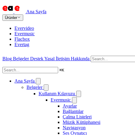
Ana Sayfa
Ürünler
Evervideo
Evermusic
Flacbox
Evertag
Blog
Belgeler
Destek
Yasal
İletişim
Hakkında
⌘
K
Ana Sayfa
Belgeler
Kullanım Kılavuzu
Evermusic
Ayarlar
Bağlantılar
Çalma Listeleri
Müzik Kütüphanesi
Navigasyon
Ses Oynatıcı