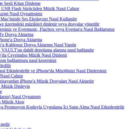
te Sesli Kitap Dinleme
a USB Flash Sürücüden Müzik Nasıl Çalınır
zigi Nasil Oynatirsiniz
Mac'inizde Ses Ekolayzırı Nasıl Kullanılır
e üzerindeki müzikleri dinlenir veya dosyalar yönetilir
rsiniz ve Evermusic, Flacbox veya Evertag'a Nasıl Bağlarsınız
d'e Dosya Aktarma
Phone'a Dosya Aktarma
'a Kablosuz Dosya Aktarımı Nasıl Yapılır
VAULT'un dahili depolama alanına nasıl bağlanılır
e'da Çevrimdışı Müzik Nasıl Dinlenir
n bağlantısını nasıl kesersiniz
edilir
tkinleştirilir ve iPhone'da Müziğinizi Nasıl Dinlersiniz
asıl Çalınır
sayardan iPhone'a Müzik Dosyaları Nasıl Aktarılır
 Müzik Dinleyin
me
arını) Nasıl Oynatırım
 Müzik Akışı
a Promosyon Koduyla Uygulama İçi Satın Alma Nasıl Etkinleştirilir
 nedir