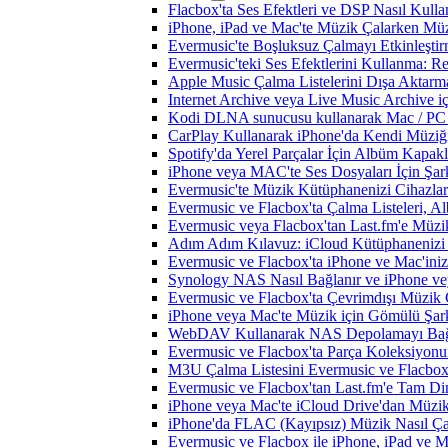
Flacbox'ta Ses Efektleri ve DSP Nasıl Kulla
iPhone, iPad ve Mac'te Müzik Çalarken Müzik
Evermusic'te Boşluksuz Çalmayı Etkinleşti
Evermusic'teki Ses Efektlerini Kullanma: R
Apple Music Çalma Listelerini Dışa Aktarm
Internet Archive veya Live Music Archive i
Kodi DLNA sunucusu kullanarak Mac / PC / 
CarPlay Kullanarak iPhone'da Kendi Müziğin
Spotify'da Yerel Parçalar İçin Albüm Kapak
iPhone veya MAC'te Ses Dosyaları İçin Şark
Evermusic'te Müzik Kütüphanenizi Cihazlar
Evermusic ve Flacbox'ta Çalma Listeleri, Alb
Evermusic veya Flacbox'tan Last.fm'e Müzik
Adım Adım Kılavuz: iCloud Kütüphanenizi 
Evermusic ve Flacbox'ta iPhone ve Mac'ini
Synology NAS Nasıl Bağlanır ve iPhone vey
Evermusic ve Flacbox'ta Çevrimdışı Müzik 
iPhone veya Mac'te Müzik için Gömülü Şarkı
WebDAV Kullanarak NAS Depolamayı Bağl
Evermusic ve Flacbox'ta Parça Koleksiyo
M3U Çalma Listesini Evermusic ve Flacbox'a
Evermusic ve Flacbox'tan Last.fm'e Tam Di
iPhone veya Mac'te iCloud Drive'dan Müzik
iPhone'da FLAC (Kayıpsız) Müzik Nasıl Çal
Evermusic ve Flacbox ile iPhone, iPad ve 