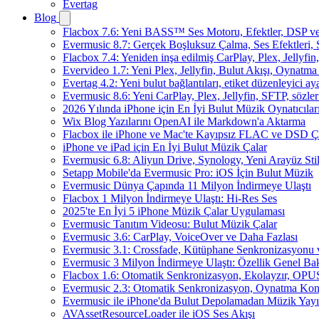
Evertag
Blog
Flacbox 7.6: Yeni BASS™ Ses Motoru, Efektler, DSP ve 
Evermusic 8.7: Gerçek Boşluksuz Çalma, Ses Efektleri,
Flacbox 7.4: Yeniden inşa edilmiş CarPlay, Plex, Jellyfi
Evervideo 1.7: Yeni Plex, Jellyfin, Bulut Akışı, Oynatma
Evertag 4.2: Yeni bulut bağlantıları, etiket düzenleyici aya
Evermusic 8.6: Yeni CarPlay, Plex, Jellyfin, SFTP, sözler
2026 Yılında iPhone için En İyi Bulut Müzik Oynatıcılar
Wix Blog Yazılarını OpenAI ile Markdown'a Aktarma
Flacbox ile iPhone ve Mac'te Kayıpsız FLAC ve DSD 
iPhone ve iPad için En İyi Bulut Müzik Çalar
Evermusic 6.8: Aliyun Drive, Synology, Yeni Arayüz Stil
Setapp Mobile'da Evermusic Pro: iOS İçin Bulut Müzik
Evermusic Dünya Çapında 11 Milyon İndirmeye Ulaştı
Flacbox 1 Milyon İndirmeye Ulaştı: Hi-Res Ses
2025'te En İyi 5 iPhone Müzik Çalar Uygulaması
Evermusic Tanıtım Videosu: Bulut Müzik Çalar
Evermusic 3.6: CarPlay, VoiceOver ve Daha Fazlası
Evermusic 3.1: Crossfade, Kütüphane Senkronizasyonu
Evermusic 3 Milyon İndirmeye Ulaştı: Özellik Genel Bak
Flacbox 1.6: Otomatik Senkronizasyon, Ekolayzır, OPU
Evermusic 2.3: Otomatik Senkronizasyon, Oynatma Kon
Evermusic ile iPhone'da Bulut Depolamadan Müzik Yayı
AVAssetResourceLoader ile iOS Ses Akışı