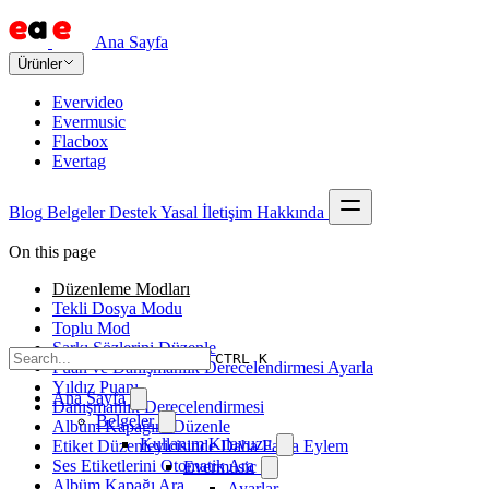
Ana Sayfa
Ürünler
Evervideo
Evermusic
Flacbox
Evertag
Blog
Belgeler
Destek
Yasal
İletişim
Hakkında
On this page
Düzenleme Modları
Tekli Dosya Modu
Toplu Mod
Şarkı Sözlerini Düzenle
CTRL K
Puan ve Danışmanlık Derecelendirmesi Ayarla
Yıldız Puanı
Ana Sayfa
Danışmanlık Derecelendirmesi
Belgeler
Albüm Kapağını Düzenle
Kullanım Kılavuzu
Etiket Düzenleyicisinde Daha Fazla Eylem
Ses Etiketlerini Otomatik Ara
Evermusic
Albüm Kapağı Ara
Ayarlar