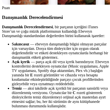
Puan
Danışmanlık Derecelendirmesi
Danışmanlık Derecelendirmesi
, bir parçanın içeriğini iTunes
Store’un ve çoğu müzik platformunun kullandığı Ebeveyn
Danışmanlığı standardından değerlerden birini kullanarak işaretler:
Sakıncasız
— ebeveyn danışmanlığı bilgisi olmayan parçalar
için varsayılan. Dosya tüm dinleyiciler için uygun olarak
değerlendirilir ve etiketi destekleyen oynatıcılarda herhangi bir
danışmanlık etiketi göstermez.
Açık içerik
— parça açık dil veya içerik barındırıyor. Ebeveyn
kontrollerini destekleyen oynatıcılar (Music uygulaması, Apple
TV uygulaması, Spotify dışa aktarımları, Plex vb.) başlığın
yanında bir
E
rozeti görüntüler ve cihazda veya hesapta
kısıtlamalar etkinleştirildiğinde parçayı çocuk profillerinden
gizleyebilir veya oynatmayı reddedebilir.
Temiz
— aksi takdirde açık içerikli bir parçanın sansürlü veya
düzenlenmiş versiyonu. Oynatıcılar bir
C
rozeti göstererek
dinleyicilerin temiz düzenlemeyi orijinal açık masterdan ayırt
etmesini sağlar; bu, her iki sürümün de aynı kütüphanede
bulunması durumunda kullanışlıdır.