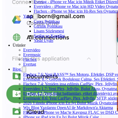
Evertag - iPhone ve Mac için Müzik Etiket Düzenl
Evervideo - iPhone ve Mac için HD Video Oynatı
Flacbox - iPhone ve Mac için Hi-Res Ses Oynatıcı
Yasal
Çerez Politikası
Gizlilik Politikası
Lisans Sözleşmesi
Şartlar ve Koşullar
Yasal Uyarı
Ürünler
Evervideo
Evermusic
Flacbox
Evertag
Blog
Flacbox 7.6: Yeni BASS™ Ses Motoru, Efektler, DSP ve 
Evermusic 8.7: Gerçek Boşluksuz Çalma, Ses Efektleri,
Flacbox 7.4: Yeniden inşa edilmiş CarPlay, Plex, Jellyfi
Evervideo 1.7: Yeni Plex, Jellyfin, Bulut Akışı, Oynatma
Evertag 4.2: Yeni bulut bağlantıları, etiket düzenleyici aya
Evermusic 8.6: Yeni CarPlay, Plex, Jellyfin, SFTP, sözler
2026 Yılında iPhone için En İyi Bulut Müzik Oynatıcılar
Wix Blog Yazılarını OpenAI ile Markdown'a Aktarma
Flacbox ile iPhone ve Mac'te Kayıpsız FLAC ve DSD 
iPhone ve iPad için En İyi Bulut Müzik Çalar