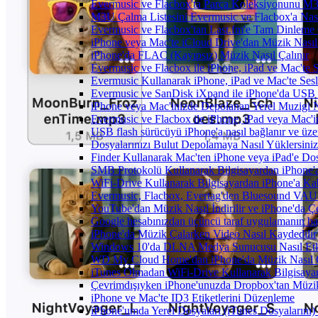
Evermusic ve Flacbox'ta Parça Koleksiyonunu 
M3U Çalma Listesini Evermusic ve Flacbox'a Nasıl
Evermusic ve Flacbox'tan Last.fm'e Tam Dinleme 
iPhone veya Mac'te iCloud Drive'dan Müzik Nasıl
iPhone'da FLAC (Kayıpsız) Müzik Nasıl Çalınır
Evermusic ve Flacbox ile iPhone, iPad ve Mac'te
Evermusic Kullanarak iPhone, iPad ve Mac'te Ses
Evermusic ve SanDisk iXpand ile iPhone'da USB 
iPhone veya Mac'inizde Depolanan Yerel Muzigi N
Evermusic ve Flacbox ile iPhone, iPad veya Mac'in
USB flash sürücüyü iPhone'a nasıl bağlanır ve üzer
Dosyalarınızı Bulut Depolamaya Nasıl Yüklersiniz
Finder Kullanarak Mac'ten iPhone veya iPad'e D
SMB Protokolü Kullanarak Bilgisayardan iPhone
WiFi-Drive Kullanarak Bilgisayardan iPhone'a Kab
Evermusic, Flacbox, Evertag'den Bluesound VAULT'
YouTube'dan Müzik Nasıl İndirilir ve iPhone'da Ç
Google hesabınızdan üçüncü taraf uygulamanın bağl
iPhone'da Müzik Çalarken Video Nasıl Kaydedilir
Windows 10'da DLNA Medya Sunucusu Nasıl Etkinle
WD My Cloud Home'dan iPhone'da Müzik Nasıl Ç
iTunes Olmadan WiFi-Drive Kullanarak Bilgisayard
Çevrimdışıyken iPhone'unuzda Dropbox'tan Müzi
iPhone ve Mac'te ID3 Etiketlerini Düzenleme
iPhone'umda Yerel Dosyaları (iTunes Dosyalarını)