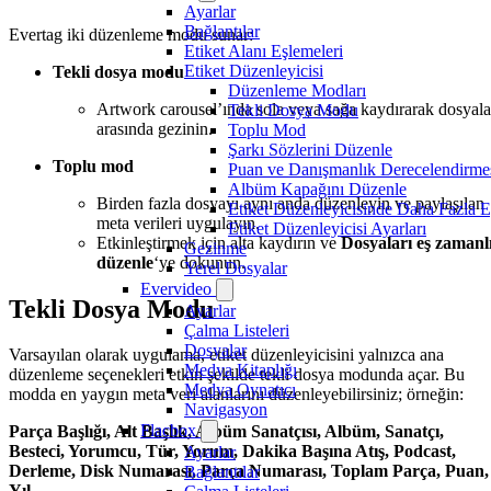
Ayarlar
Bağlantılar
Evertag iki düzenleme modu sunar:
Etiket Alanı Eşlemeleri
Etiket Düzenleyicisi
Tekli dosya modu
Düzenleme Modları
Artwork carousel’ında sola veya sağa kaydırarak dosyala
Tekli Dosya Modu
arasında gezinin.
Toplu Mod
Şarkı Sözlerini Düzenle
Toplu mod
Puan ve Danışmanlık Derecelendirmes
Albüm Kapağını Düzenle
Birden fazla dosyayı aynı anda düzenleyin ve paylaşılan
Etiket Düzenleyicisinde Daha Fazla 
meta verileri uygulayın.
Etiket Düzenleyicisi Ayarları
Etkinleştirmek için alta kaydırın ve
Dosyaları eş zamanl
Gezinme
düzenle
‘ye dokunun.
Yerel Dosyalar
Evervideo
Tekli Dosya Modu
Ayarlar
Çalma Listeleri
Dosyalar
Varsayılan olarak uygulama, etiket düzenleyicisini yalnızca ana
Medya Kitaplığı
düzenleme seçenekleri etkin şekilde tekli dosya modunda açar. Bu
Medya Oynatıcı
modda en yaygın meta veri alanlarını düzenleyebilirsiniz; örneğin:
Navigasyon
Flacbox
Parça Başlığı, Alt Başlık, Albüm Sanatçısı, Albüm, Sanatçı,
Besteci, Yorumcu, Tür, Yorum, Dakika Başına Atış, Podcast,
Ayarlar
Derleme, Disk Numarası, Parça Numarası, Toplam Parça, Puan,
Bağlantılar
Yıl