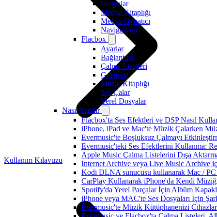
Dosyalar
Medya Kitaplığı
Medya Oynatıcı
Navigasyon
Flacbox
Ayarlar
Bağlantılar
Çalma Listeleri
Gezinme
Müzik Kitaplığı
Ses Çalar
Yerel Dosyalar
Nasıl Yapılır
Flacbox'ta Ses Efektleri ve DSP Nasıl Kulla
iPhone, iPad ve Mac'te Müzik Çalarken Müzik
Evermusic'te Boşluksuz Çalmayı Etkinleşti
Evermusic'teki Ses Efektlerini Kullanma: R
Apple Music Çalma Listelerini Dışa Aktarm
Kullanım Kılavuzu
Internet Archive veya Live Music Archive i
Kodi DLNA sunucusu kullanarak Mac / PC / 
CarPlay Kullanarak iPhone'da Kendi Müziğin
Spotify'da Yerel Parçalar İçin Albüm Kapak
iPhone veya MAC'te Ses Dosyaları İçin Şark
Evermusic'te Müzik Kütüphanenizi Cihazlar
Evermusic ve Flacbox'ta Çalma Listeleri, Alb