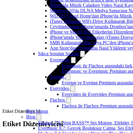
iPhone'da Müzik Çalarken Video Nasıl Kayd
Windows 10'da DLNA Medya Sunucusu Nasıl E
WD My Cloud Home'dan iPhone'da Müzik N
iTunes Olmadan WiFi-Drive Kullanarak Bilgi
Çevrimdışıyken iPhone'unuzda Dropbox'tan
iPhone ve Mac'te ID3 Etiketlerini Düzenle
iPhone'umda Yerel Dosyaları (iTunes Dosyal
SMB Kullanarak Mac veya PC'den iPhone'a
App Store'dan Uygulama Nasıl Yüklenir vey
Sıkça Sorulan Sorular
Evermusic
Evermusic ile Flacbox arasındaki fark
Evermusic ve Evermusic Premium aras
Evertag
Evertag ve Evertag Premium arasındak
Evervideo
Evervideo ile Evervideo Premium aras
Flacbox
Flacbox ile Flacbox Premium arasında
Etiket Düzenleyicisi
Bize Ulaşın
Blog
Etiket Düzenleyicisi
Flacbox 7.6: Yeni BASS™ Ses Motoru, Efektler, D
Evermusic 8.7: Gerçek Boşluksuz Çalma, Ses Efek