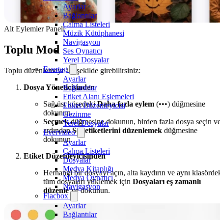
Ayarlar
Bağlantılar
Çalma Listeleri
Alt Eylemler Paneli
Müzik Kütüphanesi
Navigasyon
Toplu Mod
Ses Oynatıcı
Yerel Dosyalar
Evertag
Toplu düzenlemeye iki şekilde girebilirsiniz:
Ayarlar
Dosya Yöneticisinden
Bağlantılar
Etiket Alanı Eşlemeleri
Sağ üst köşedeki
Daha fazla eylem
(•••) düğmesine
Etiket Düzenleyicisi
dokunun.
Gezinme
Seçmek
düğmesine dokunun, birden fazla dosya seçin v
Yerel Dosyalar
ardından
Ses etiketlerini düzenlemek
düğmesine
Evervideo
dokunun.
Ayarlar
Çalma Listeleri
Etiket Düzenleyicisinden
Dosyalar
Medya Kitaplığı
Herhangi bir dosyayı açın, alta kaydırın ve aynı klasörde
Medya Oynatıcı
tüm dosyaları yüklemek için
Dosyaları eş zamanlı
Navigasyon
düzenle
‘ye dokunun.
Flacbox
Ayarlar
Bağlantılar