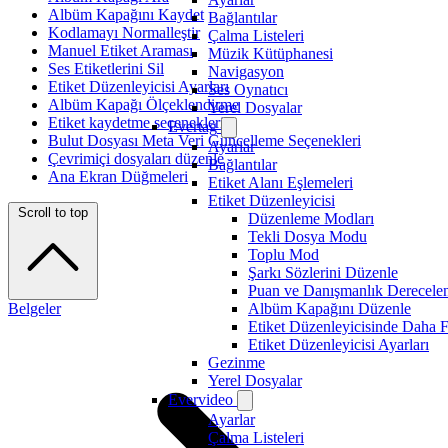
Albüm Kapağını Kaydet
Bağlantılar
Kodlamayı Normalleştir
Çalma Listeleri
Manuel Etiket Araması
Müzik Kütüphanesi
Ses Etiketlerini Sil
Navigasyon
Etiket Düzenleyicisi Ayarları
Ses Oynatıcı
Albüm Kapağı Ölçeklendirme
Yerel Dosyalar
Etiket kaydetme seçenekleri
Evertag
Bulut Dosyası Meta Veri Güncelleme Seçenekleri
Ayarlar
Çevrimiçi dosyaları düzenle
Bağlantılar
Ana Ekran Düğmeleri
Etiket Alanı Eşlemeleri
Etiket Düzenleyicisi
Scroll to top
Düzenleme Modları
Tekli Dosya Modu
Toplu Mod
Şarkı Sözlerini Düzenle
Puan ve Danışmanlık Derecelen
Belgeler
Albüm Kapağını Düzenle
Etiket Düzenleyicisinde Daha 
Etiket Düzenleyicisi Ayarları
Gezinme
Yerel Dosyalar
Evervideo
Ayarlar
Çalma Listeleri