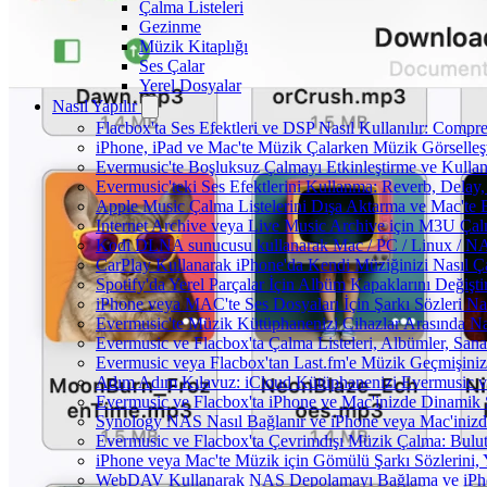
Çalma Listeleri
Gezinme
Müzik Kitaplığı
Ses Çalar
Yerel Dosyalar
Nasıl Yapılır
Flacbox'ta Ses Efektleri ve DSP Nasıl Kullanılır: Compr
iPhone, iPad ve Mac'te Müzik Çalarken Müzik Görselleştir
Evermusic'te Boşluksuz Çalmayı Etkinleştirme ve Kulla
Evermusic'teki Ses Efektlerini Kullanma: Reverb, Delay
Apple Music Çalma Listelerini Dışa Aktarma ve Mac'te 
Internet Archive veya Live Music Archive için M3U Çalm
Kodi DLNA sunucusu kullanarak Mac / PC / Linux / NAS'
CarPlay Kullanarak iPhone'da Kendi Müziğinizi Nasıl Ça
Spotify'da Yerel Parçalar İçin Albüm Kapaklarını Değiş
iPhone veya MAC'te Ses Dosyaları İçin Şarkı Sözleri Na
Evermusic'te Müzik Kütüphanenizi Cihazlar Arasında Na
Evermusic ve Flacbox'ta Çalma Listeleri, Albümler, Sanatç
Evermusic veya Flacbox'tan Last.fm'e Müzik Geçmişinizi
Adım Adım Kılavuz: iCloud Kütüphanenizi Evermusic v
Evermusic ve Flacbox'ta iPhone ve Mac'inizde Dinamik 
Synology NAS Nasıl Bağlanır ve iPhone veya Mac'inizd
Evermusic ve Flacbox'ta Çevrimdışı Müzik Çalma: Bulut
iPhone veya Mac'te Müzik için Gömülü Şarkı Sözlerini, 
WebDAV Kullanarak NAS Depolamayı Bağlama ve iPho