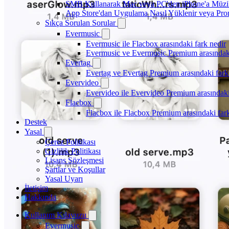
SMB Kullanarak Mac veya PC'den iPhone'a Müzi
App Store'dan Uygulama Nasıl Yüklenir veya Prom
Sıkça Sorulan Sorular
Evermusic
Evermusic ile Flacbox arasındaki fark nedir
Evermusic ve Evermusic Premium arasındaki
Evertag
Evertag ve Evertag Premium arasındaki fark
Evervideo
Evervideo ile Evervideo Premium arasındaki
Flacbox
Flacbox ile Flacbox Premium arasındaki far
Destek
Yasal
Çerez Politikası
Gizlilik Politikası
Lisans Sözleşmesi
Şartlar ve Koşullar
Yasal Uyarı
İletişim
Hakkında
Kullanım Kılavuzu
Evermusic