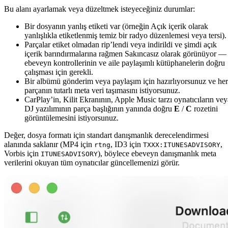
Bu alanı ayarlamak veya düzeltmek isteyeceğiniz durumlar:
Bir dosyanın yanlış etiketi var (örneğin Açık içerik olarak
yanlışlıkla etiketlenmiş temiz bir radyo düzenlemesi veya tersi).
Parçalar etiket olmadan rip’lendi veya indirildi ve şimdi açık
içerik barındırmalarına rağmen Sakıncasız olarak görünüyor —
ebeveyn kontrollerinin ve aile paylaşımlı kütüphanelerin doğru
çalışması için gerekli.
Bir albümü gönderim veya paylaşım için hazırlıyorsunuz ve her
parçanın tutarlı meta veri taşımasını istiyorsunuz.
CarPlay’in, Kilit Ekranının, Apple Music tarzı oynatıcıların vey
DJ yazılımının parça başlığının yanında doğru
E
/
C
rozetini
görüntülemesini istiyorsunuz.
Değer, dosya formatı için standart danışmanlık derecelendirmesi
alanında saklanır (MP4 için
, ID3 için
,
rtng
TXXX:ITUNESADVISORY
Vorbis için
), böylece ebeveyn danışmanlık meta
ITUNESADVISORY
verilerini okuyan tüm oynatıcılar güncellemenizi görür.