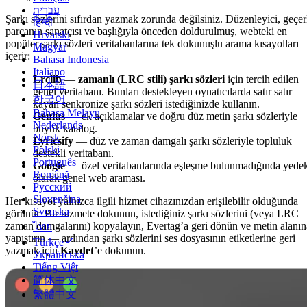
עברית
Şarkı sözlerini sıfırdan yazmak zorunda değilsiniz. Düzenleyici, geçer
हिन्दी
parçanın sanatçısı ve başlığıyla önceden doldurulmuş, webteki en
Hrvatski
popüler şarkı sözleri veritabanlarına tek dokunuşlu arama kısayolları
Magyar
içerir:
Bahasa Indonesia
Italiano
Lrclib
—
zamanlı (LRC stili) şarkı sözleri
için tercih edilen
日本語
genel veritabanı. Bunları destekleyen oynatıcılarda satır satır
한국어
kayan senkronize şarkı sözleri istediğinizde kullanın.
Bahasa Melayu
Genius
— ek açıklamalar ve doğru düz metin şarkı sözleriyle
Nederlands
büyük katalog.
Norsk
Lyricsify
— düz ve zaman damgalı şarkı sözleriyle topluluk
Polski
destekli veritabanı.
Português
Google
— özel veritabanlarında eşleşme bulunmadığında yede
Română
olarak genel web araması.
Русский
Slovenčina
Her kısayol yalnızca ilgili hizmet cihazınızdan erişilebilir olduğunda
Svenska
görünür. Bir hizmete dokunun, istediğiniz şarkı sözlerini (veya LRC
zaman damgalarını) kopyalayın, Evertag’a geri dönün ve metin alanın
ไทย
yapıştırın — ardından şarkı sözlerini ses dosyasının etiketlerine geri
Türkçe
yazmak için
Kaydet
’e dokunun.
Українська
Tiếng Việt
简体中文
繁體中文