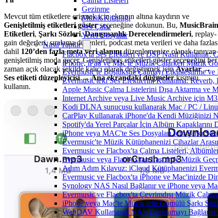
Çalma Listeleri
Gezinme
Mevcut tüm etiketlere erişmek için ekranın altına kaydırın ve
Müzik Kitaplığı
Genişletilmiş etiketleri göster
seçeneğine dokunun. Bu,
MusicBrai
Ses Çalar
Etiketleri
,
Şarkı Sözleri
,
Danışmanlık Derecelendirmeleri
, replay-
Yerel Dosyalar
gain değerleri, sıralama düzenleri, podcast meta verileri ve daha fazlas
Nasıl Yapılır
dahil
120’den fazla meta veri alanını
düzenlemenize olanak tanıyan
Flacbox'ta Ses Efektleri ve DSP Nasıl Kullanılır:
genişletilmiş moda geçer. Genişletilmiş etiketleri göster seçeneğini her
iPhone, iPad ve Mac'te Müzik Çalarken Müzik Görsel
zaman açık olacak şekilde kalıcı olarak değiştirmek için
Ayarlar →
Evermusic'te Boşluksuz Çalmayı Etkinleştirme ve
Ses etiketi düzenleyicisi → Ana ekrandaki düğmeler
kısmını
Evermusic'teki Ses Efektlerini Kullanma: Reverb,
kullanın.
Apple Music Çalma Listelerini Dışa Aktarma ve M
Internet Archive veya Live Music Archive için M3
Kodi DLNA sunucusu kullanarak Mac / PC / Linux 
CarPlay Kullanarak iPhone'da Kendi Müziğinizi Na
Spotify'da Yerel Parçalar İçin Albüm Kapaklarını
iPhone veya MAC'te Ses Dosyaları İçin Şarkı Sözl
Evermusic'te Müzik Kütüphanenizi Cihazlar Arası
Evermusic ve Flacbox'ta Çalma Listeleri, Albümler,
Evermusic veya Flacbox'tan Last.fm'e Müzik Geçmi
Adım Adım Kılavuz: iCloud Kütüphanenizi Everm
Evermusic ve Flacbox'ta iPhone ve Mac'inizde Di
Synology NAS Nasıl Bağlanır ve iPhone veya Mac
Evermusic ve Flacbox'ta Çevrimdışı Müzik Çalma:
iPhone veya Mac'te Müzik için Gömülü Şarkı Sözle
WebDAV Kullanarak NAS Depolamayı Bağlama ve