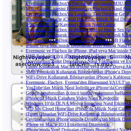
Evermusic ve Flacbox'ta Parça Koleksiyonunu M3U, C
M3U Çalma Listesini Evermusic ve Flacbox'a Nasıl Aktar
Evermusic ve Flacbox'tan Last.fm'e Tam Dinleme Geçmiş
iPhone veya Mac'te iCloud Drive'dan Müzik Nasıl Dinle
iPhone'da FLAC (Kayıpsız) Müzik Nasıl Çalınır
Evermusic ve Flacbox ile iPhone, iPad ve Mac'te Ses P
Evermusic Kullanarak iPhone, iPad ve Mac'te Sesli Kit
Evermusic ve SanDisk iXpand ile iPhone'da USB Flash 
iPhone veya Mac'inizde Depolanan Yerel Muzigi Nasil O
Evermusic ve Flacbox ile iPhone, iPad veya Mac'inizde S
USB flash sürücüyü iPhone'a nasıl bağlanır ve üzerindeki 
Dosyalarınızı Bulut Depolamaya Nasıl Yüklersiniz ve Ev
Finder Kullanarak Mac'ten iPhone veya iPad'e Dosya A
SMB Protokolü Kullanarak Bilgisayardan iPhone'a Dos
WiFi-Drive Kullanarak Bilgisayardan iPhone'a Kablosuz 
Evermusic, Flacbox, Evertag'den Bluesound VAULT'un dah
YouTube'dan Müzik Nasıl İndirilir ve iPhone'da Çevrimd
Google hesabınızdan üçüncü taraf uygulamanın bağlantısı
iPhone'da Müzik Çalarken Video Nasıl Kaydedilir
Windows 10'da DLNA Medya Sunucusu Nasıl Etkinleştiril
WD My Cloud Home'dan iPhone'da Müzik Nasıl Çalınır
iTunes Olmadan WiFi-Drive Kullanarak Bilgisayardan iPh
Çevrimdışıyken iPhone'unuzda Dropbox'tan Müzik Dinl
iPhone ve Mac'te ID3 Etiketlerini Düzenleme
iPhone'umda Yerel Dosyaları (iTunes Dosyalarını) Nasıl