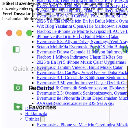
Flacbox 7.4: Yeniden inşa edilmiş CarPlay, Plex, J
Etiket Düzenleyicisi
, ses dosyası meta verilerini görüntüleyip
Evervideo 1.7: Yeni Plex, Jellyfin, Bulut Akışı, O
düzenleyebileceğiniz Evertag uygulamasının ana ekranıdır. Bu ekranı
Evertag 4.2: Yeni bulut bağlantıları, etiket düzenley
Yerel Dosyalar
bölümünden veya herhangi bir bağlı
bulut depolam
Evermusic 8.6: Yeni CarPlay, Plex, Jellyfin, SFTP, 
hesabından bir dosyaya dokunarak açın.
2026 Yılında iPhone için En İyi Bulut Müzik Oynat
Wix Blog Yazılarını OpenAI ile Markdown'a Akt
Flacbox ile iPhone ve Mac'te Kayıpsız FLAC ve
iPhone ve iPad için En İyi Bulut Müzik Çalar
Evermusic 6.8: Aliyun Drive, Synology, Yeni Arayü
Setapp Mobile'da Evermusic Pro: iOS İçin Bulut 
Evermusic Dünya Çapında 11 Milyon İndirmeye U
Flacbox 1 Milyon İndirmeye Ulaştı: Hi-Res Ses
2025'te En İyi 5 iPhone Müzik Çalar Uygulaması
Evermusic Tanıtım Videosu: Bulut Müzik Çalar
Evermusic 3.6: CarPlay, VoiceOver ve Daha Fazla
Evermusic 3.1: Crossfade, Kütüphane Senkroniza
Evermusic 3 Milyon İndirmeye Ulaştı: Özellik Gen
Flacbox 1.6: Otomatik Senkronizasyon, Ekolayzı
Evermusic 2.3: Otomatik Senkronizasyon, Oynatm
Evermusic ile iPhone'da Bulut Depolamadan Müzi
AVAssetResourceLoader ile iOS Ses Akışı
Destek
Hakkımızda
Ürünler
Evermusic - iPhone ve Mac için Çevrimdışı Müzik