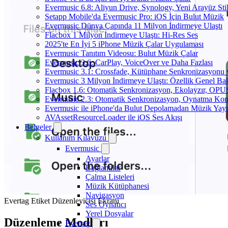
Evermusic 6.8: Aliyun Drive, Synology, Yeni Arayüz Stil
Setapp Mobile'da Evermusic Pro: iOS İçin Bulut Müzik
Evermusic Dünya Çapında 11 Milyon İndirmeye Ulaştı
Flacbox 1 Milyon İndirmeye Ulaştı: Hi-Res Ses
2025'te En İyi 5 iPhone Müzik Çalar Uygulaması
Evermusic Tanıtım Videosu: Bulut Müzik Çalar
Evermusic 3.6: CarPlay, VoiceOver ve Daha Fazlası
Evermusic 3.1: Crossfade, Kütüphane Senkronizasyonu
Evermusic 3 Milyon İndirmeye Ulaştı: Özellik Genel Bak
Flacbox 1.6: Otomatik Senkronizasyon, Ekolayzır, OPU
Evermusic 2.3: Otomatik Senkronizasyon, Oynatma Kon
Evermusic ile iPhone'da Bulut Depolamadan Müzik Yayı
AVAssetResourceLoader ile iOS Ses Akışı
Belgeler
Kullanım Kılavuzu
Evermusic
Ayarlar
Bağlantılar
Çalma Listeleri
Müzik Kütüphanesi
Navigasyon
Evertag Etiket Düzenleyicisi Ekranı
Ses Oynatıcı
Yerel Dosyalar
Düzenleme Modları
Evertag