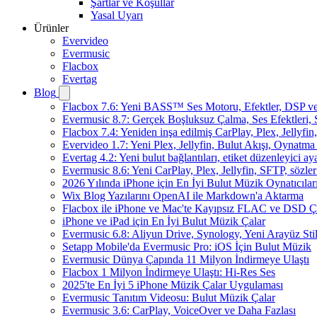
Şartlar ve Koşullar
Yasal Uyarı
Ürünler
Evervideo
Evermusic
Flacbox
Evertag
Blog
Flacbox 7.6: Yeni BASS™ Ses Motoru, Efektler, DSP ve 
Evermusic 8.7: Gerçek Boşluksuz Çalma, Ses Efektleri,
Flacbox 7.4: Yeniden inşa edilmiş CarPlay, Plex, Jellyfi
Evervideo 1.7: Yeni Plex, Jellyfin, Bulut Akışı, Oynatma
Evertag 4.2: Yeni bulut bağlantıları, etiket düzenleyici aya
Evermusic 8.6: Yeni CarPlay, Plex, Jellyfin, SFTP, sözler
2026 Yılında iPhone için En İyi Bulut Müzik Oynatıcılar
Wix Blog Yazılarını OpenAI ile Markdown'a Aktarma
Flacbox ile iPhone ve Mac'te Kayıpsız FLAC ve DSD 
iPhone ve iPad için En İyi Bulut Müzik Çalar
Evermusic 6.8: Aliyun Drive, Synology, Yeni Arayüz Stil
Setapp Mobile'da Evermusic Pro: iOS İçin Bulut Müzik
Evermusic Dünya Çapında 11 Milyon İndirmeye Ulaştı
Flacbox 1 Milyon İndirmeye Ulaştı: Hi-Res Ses
2025'te En İyi 5 iPhone Müzik Çalar Uygulaması
Evermusic Tanıtım Videosu: Bulut Müzik Çalar
Evermusic 3.6: CarPlay, VoiceOver ve Daha Fazlası