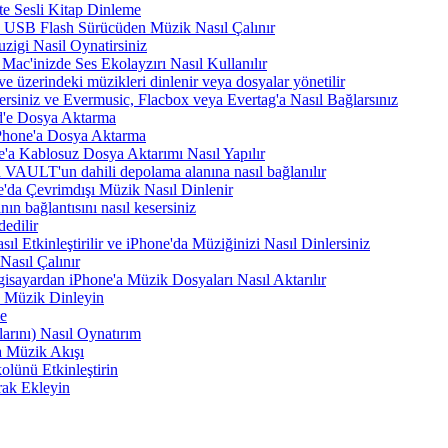
te Sesli Kitap Dinleme
a USB Flash Sürücüden Müzik Nasıl Çalınır
zigi Nasil Oynatirsiniz
Mac'inizde Ses Ekolayzırı Nasıl Kullanılır
e üzerindeki müzikleri dinlenir veya dosyalar yönetilir
rsiniz ve Evermusic, Flacbox veya Evertag'a Nasıl Bağlarsınız
d'e Dosya Aktarma
Phone'a Dosya Aktarma
'a Kablosuz Dosya Aktarımı Nasıl Yapılır
VAULT'un dahili depolama alanına nasıl bağlanılır
e'da Çevrimdışı Müzik Nasıl Dinlenir
n bağlantısını nasıl kesersiniz
edilir
tkinleştirilir ve iPhone'da Müziğinizi Nasıl Dinlersiniz
asıl Çalınır
sayardan iPhone'a Müzik Dosyaları Nasıl Aktarılır
 Müzik Dinleyin
me
arını) Nasıl Oynatırım
 Müzik Akışı
lünü Etkinleştirin
rak Ekleyin