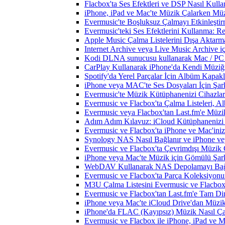
Flacbox'ta Ses Efektleri ve DSP Nasıl Kulla
iPhone, iPad ve Mac'te Müzik Çalarken Müzik
Evermusic'te Boşluksuz Çalmayı Etkinleşti
Evermusic'teki Ses Efektlerini Kullanma: R
Apple Music Çalma Listelerini Dışa Aktarm
Internet Archive veya Live Music Archive i
Kodi DLNA sunucusu kullanarak Mac / PC / 
CarPlay Kullanarak iPhone'da Kendi Müziğin
Spotify'da Yerel Parçalar İçin Albüm Kapak
iPhone veya MAC'te Ses Dosyaları İçin Şark
Evermusic'te Müzik Kütüphanenizi Cihazlar
Evermusic ve Flacbox'ta Çalma Listeleri, Alb
Evermusic veya Flacbox'tan Last.fm'e Müzik
Adım Adım Kılavuz: iCloud Kütüphanenizi 
Evermusic ve Flacbox'ta iPhone ve Mac'ini
Synology NAS Nasıl Bağlanır ve iPhone vey
Evermusic ve Flacbox'ta Çevrimdışı Müzik 
iPhone veya Mac'te Müzik için Gömülü Şarkı
WebDAV Kullanarak NAS Depolamayı Bağl
Evermusic ve Flacbox'ta Parça Koleksiyo
M3U Çalma Listesini Evermusic ve Flacbox'a
Evermusic ve Flacbox'tan Last.fm'e Tam Di
iPhone veya Mac'te iCloud Drive'dan Müzik
iPhone'da FLAC (Kayıpsız) Müzik Nasıl Çal
Evermusic ve Flacbox ile iPhone, iPad ve 