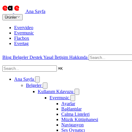
Ana Sayfa
Ürünler
Evervideo
Evermusic
Flacbox
Evertag
Blog
Belgeler
Destek
Yasal
İletişim
Hakkında
⌘
K
Ana Sayfa
Belgeler
Kullanım Kılavuzu
Evermusic
Ayarlar
Bağlantılar
Çalma Listeleri
Müzik Kütüphanesi
Navigasyon
Ses Oynatıcı