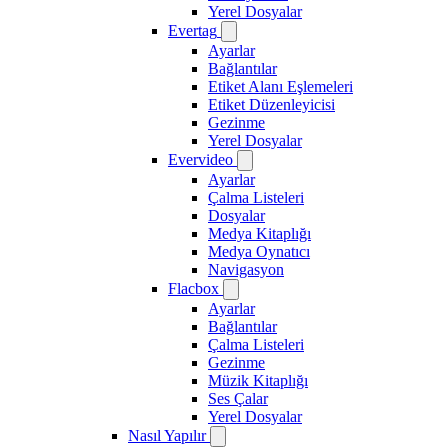
Yerel Dosyalar
Evertag
Ayarlar
Bağlantılar
Etiket Alanı Eşlemeleri
Etiket Düzenleyicisi
Gezinme
Yerel Dosyalar
Evervideo
Ayarlar
Çalma Listeleri
Dosyalar
Medya Kitaplığı
Medya Oynatıcı
Navigasyon
Flacbox
Ayarlar
Bağlantılar
Çalma Listeleri
Gezinme
Müzik Kitaplığı
Ses Çalar
Yerel Dosyalar
Nasıl Yapılır