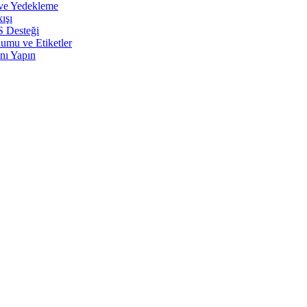
 ve Yedekleme
ışı
S Desteği
umu ve Etiketler
nı Yapın