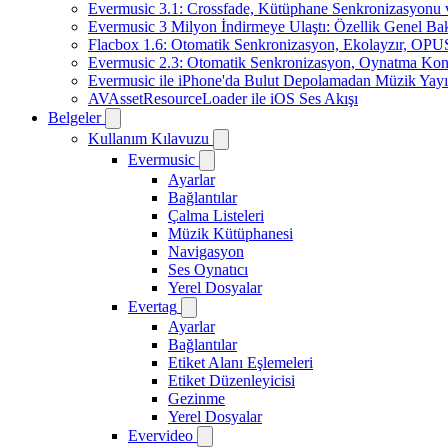
Evermusic 3.1: Crossfade, Kütüphane Senkronizasyonu
Evermusic 3 Milyon İndirmeye Ulaştı: Özellik Genel Bak
Flacbox 1.6: Otomatik Senkronizasyon, Ekolayzır, OPU
Evermusic 2.3: Otomatik Senkronizasyon, Oynatma Kon
Evermusic ile iPhone'da Bulut Depolamadan Müzik Yayı
AVAssetResourceLoader ile iOS Ses Akışı
Belgeler
Kullanım Kılavuzu
Evermusic
Ayarlar
Bağlantılar
Çalma Listeleri
Müzik Kütüphanesi
Navigasyon
Ses Oynatıcı
Yerel Dosyalar
Evertag
Ayarlar
Bağlantılar
Etiket Alanı Eşlemeleri
Etiket Düzenleyicisi
Gezinme
Yerel Dosyalar
Evervideo