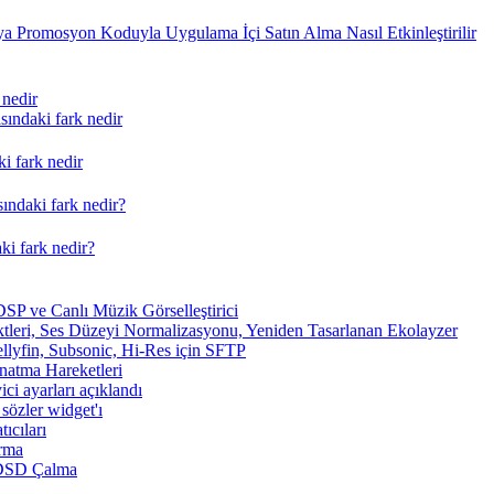
a Promosyon Koduyla Uygulama İçi Satın Alma Nasıl Etkinleştirilir
 nedir
ındaki fark nedir
i fark nedir
ındaki fark nedir?
ki fark nedir?
SP ve Canlı Müzik Görselleştirici
tleri, Ses Düzeyi Normalizasyonu, Yeniden Tasarlanan Ekolayzer
ellyfin, Subsonic, Hi-Res için SFTP
ynatma Hareketleri
ici ayarları açıklandı
sözler widget'ı
ıcıları
arma
 DSD Çalma