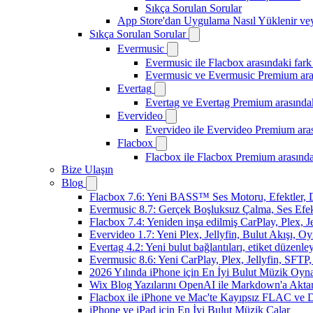
Sıkça Sorulan Sorular
App Store'dan Uygulama Nasıl Yüklenir vey
Sıkça Sorulan Sorular
Evermusic
Evermusic ile Flacbox arasındaki fark
Evermusic ve Evermusic Premium aras
Evertag
Evertag ve Evertag Premium arasındak
Evervideo
Evervideo ile Evervideo Premium aras
Flacbox
Flacbox ile Flacbox Premium arasında
Bize Ulaşın
Blog
Flacbox 7.6: Yeni BASS™ Ses Motoru, Efektler, D
Evermusic 8.7: Gerçek Boşluksuz Çalma, Ses Efek
Flacbox 7.4: Yeniden inşa edilmiş CarPlay, Plex, J
Evervideo 1.7: Yeni Plex, Jellyfin, Bulut Akışı, O
Evertag 4.2: Yeni bulut bağlantıları, etiket düzenley
Evermusic 8.6: Yeni CarPlay, Plex, Jellyfin, SFTP, 
2026 Yılında iPhone için En İyi Bulut Müzik Oynat
Wix Blog Yazılarını OpenAI ile Markdown'a Akt
Flacbox ile iPhone ve Mac'te Kayıpsız FLAC ve
iPhone ve iPad için En İyi Bulut Müzik Çalar