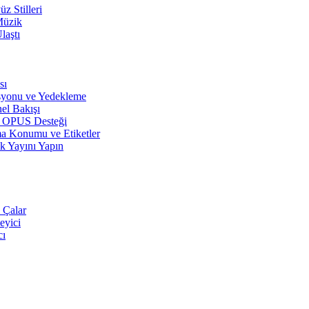
z Stilleri
Müzik
laştı
sı
syonu ve Yedekleme
el Bakışı
r, OPUS Desteği
a Konumu ve Etiketler
k Yayını Yapın
 Çalar
eyici
cı