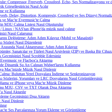
nılır: Compressor, Freeverb, Crossfeed, Echo, Ses Normalizasyonu ve d
 Görselleştiricisi Nasıl Açılır
rme ve Kullanma
everb, Delay, Distortion, Kompresör, Crossfeed ve Ses Düzeyi Normal
a ve Mac'te Evermusic'te Çalma
çin M3U Çalma Listesi Nasıl Oluşturulur
Linux / NAS'tan iPhone'da müzik nasıl çalınır
izi Nasıl Çalarsınız
larını Değiştirme: Adım Adım Kılavuz (Mobil ve Masaüstü)
ı Sözleri Nasıl Düzenlenir
 Arasında Nasıl Aktarırsınız: Adım Adım Kılavuz
ümler, Sanatçılar ve Türleri Nasıl Arşivlenir (ZIP) ve Başka Bir Cihaza
 Geçmişinizi Nasıl Scrobble Edersiniz
Evermusic ve Flacbox'a Aktarma
zde Dinamik Şu An Çalınan Widget'larını Kullanma
a Mac'inizde Müzik Nasıl Dinlenir
Çalma: Buluttan Yerel Dosyalara İndirme ve Senkronizasyon
 Sözlerini, Yorumları ve LRC Dosyalarını Nasıl Görüntülersiniz
ama ve iPhone veya Mac'te Müzik Dinleme
nunu M3U, CSV ve TXT Olarak Dışa Aktarma
 Nasıl Aktarılır
nleme Geçmişinizi Dışa Aktarın
 Nasıl Dinlenir
ınır
Mac'te Ses Parçalarınıza Yorum Ekleme ve Görüntüleme