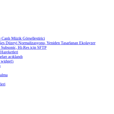
Canlı Müzik Görselleştirici
 Ses Düzeyi Normalizasyonu, Yeniden Tasarlanan Ekolayzer
n, Subsonic, Hi-Res için SFTP
 Hareketleri
rları açıklandı
 widget'ı
ı
Çalma
leri