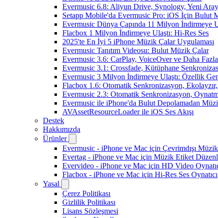
Evermusic 6.8: Aliyun Drive, Synology, Yeni Arayü
Setapp Mobile'da Evermusic Pro: iOS İçin Bulut 
Evermusic Dünya Çapında 11 Milyon İndirmeye U
Flacbox 1 Milyon İndirmeye Ulaştı: Hi-Res Ses
2025'te En İyi 5 iPhone Müzik Çalar Uygulaması
Evermusic Tanıtım Videosu: Bulut Müzik Çalar
Evermusic 3.6: CarPlay, VoiceOver ve Daha Fazla
Evermusic 3.1: Crossfade, Kütüphane Senkroniza
Evermusic 3 Milyon İndirmeye Ulaştı: Özellik Gen
Flacbox 1.6: Otomatik Senkronizasyon, Ekolayzı
Evermusic 2.3: Otomatik Senkronizasyon, Oynatm
Evermusic ile iPhone'da Bulut Depolamadan Müzi
AVAssetResourceLoader ile iOS Ses Akışı
Destek
Hakkımızda
Ürünler
Evermusic - iPhone ve Mac için Çevrimdışı Müzik
Evertag - iPhone ve Mac için Müzik Etiket Düzenl
Evervideo - iPhone ve Mac için HD Video Oynatı
Flacbox - iPhone ve Mac için Hi-Res Ses Oynatıcı
Yasal
Çerez Politikası
Gizlilik Politikası
Lisans Sözleşmesi