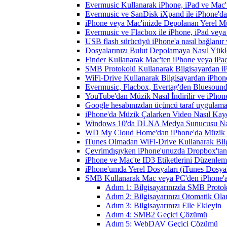
Evermusic Kullanarak iPhone, iPad ve Mac'
Evermusic ve SanDisk iXpand ile iPhone'd
iPhone veya Mac'inizde Depolanan Yerel Mu
Evermusic ve Flacbox ile iPhone, iPad veya 
USB flash sürücüyü iPhone'a nasıl bağlanır v
Dosyalarınızı Bulut Depolamaya Nasıl Yükle
Finder Kullanarak Mac'ten iPhone veya iPa
SMB Protokolü Kullanarak Bilgisayardan i
WiFi-Drive Kullanarak Bilgisayardan iPhone
Evermusic, Flacbox, Evertag'den Bluesound 
YouTube'dan Müzik Nasıl İndirilir ve iPhon
Google hesabınızdan üçüncü taraf uygulamanı
iPhone'da Müzik Çalarken Video Nasıl Kayd
Windows 10'da DLNA Medya Sunucusu Nasıl E
WD My Cloud Home'dan iPhone'da Müzik N
iTunes Olmadan WiFi-Drive Kullanarak Bilgi
Çevrimdışıyken iPhone'unuzda Dropbox'tan
iPhone ve Mac'te ID3 Etiketlerini Düzenle
iPhone'umda Yerel Dosyaları (iTunes Dosyal
SMB Kullanarak Mac veya PC'den iPhone'a
Adım 1: Bilgisayarınızda SMB Protoko
Adım 2: Bilgisayarınızı Otomatik Ola
Adım 3: Bilgisayarınızı Elle Ekleyin
Adım 4: SMB2 Geçici Çözümü
Adım 5: WebDAV Geçici Çözümü