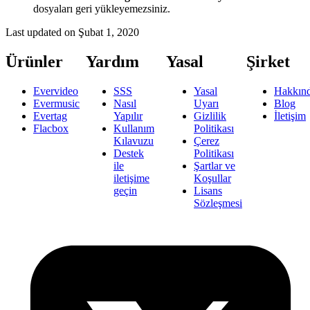
dosyaları geri yükleyemezsiniz.
Last updated on
Şubat 1, 2020
Ürünler
Yardım
Yasal
Şirket
Evervideo
SSS
Yasal
Hakkın
Evermusic
Nasıl
Uyarı
Blog
Evertag
Yapılır
Gizlilik
İletişim
Flacbox
Kullanım
Politikası
Kılavuzu
Çerez
Destek
Politikası
ile
Şartlar ve
iletişime
Koşullar
geçin
Lisans
Sözleşmesi