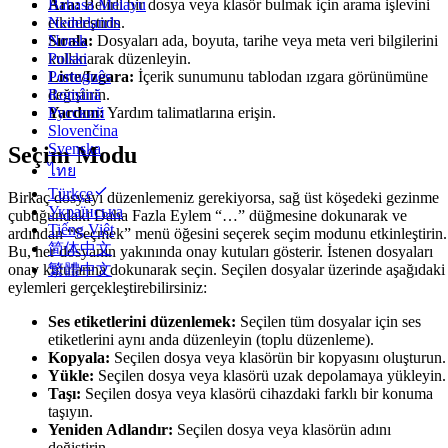
Bahasa Melayu
Ara:
Belirli bir dosya veya klasör bulmak için arama işlevini
Nederlands
etkinleştirin.
Norsk
Sırala:
Dosyaları ada, boyuta, tarihe veya meta veri bilgilerini
Polski
kullanarak düzenleyin.
Português
Liste/Izgara:
İçerik sunumunu tablodan ızgara görünümüne
Română
değiştirin.
Русский
Yardım:
Yardım talimatlarına erişin.
Slovenčina
Svenska
Seçim Modu
ไทย
Türkçe
Birkaç dosyayı düzenlemeniz gerekiyorsa, sağ üst köşedeki gezinme
Українська
çubuğundaki Daha Fazla Eylem “…” düğmesine dokunarak ve
Tiếng Việt
ardından “Seçmek” menü öğesini seçerek seçim modunu etkinleştirin.
简体中文
Bu, her dosyanın yakınında onay kutuları gösterir. İstenen dosyaları
onay kutularına dokunarak seçin. Seçilen dosyalar üzerinde aşağıdaki
繁體中文
eylemleri gerçekleştirebilirsiniz:
Ses etiketlerini düzenlemek:
Seçilen tüm dosyalar için ses
etiketlerini aynı anda düzenleyin (toplu düzenleme).
Kopyala:
Seçilen dosya veya klasörün bir kopyasını oluşturun.
Yükle:
Seçilen dosya veya klasörü uzak depolamaya yükleyin.
Taşı:
Seçilen dosya veya klasörü cihazdaki farklı bir konuma
taşıyın.
Yeniden Adlandır:
Seçilen dosya veya klasörün adını
değiştirin.