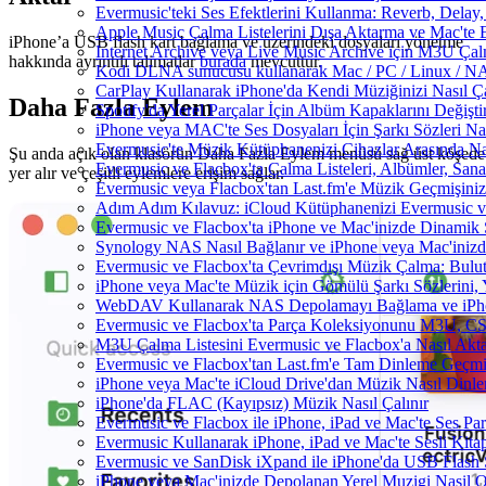
Evermusic'teki Ses Efektlerini Kullanma: Reverb, Delay
Apple Music Çalma Listelerini Dışa Aktarma ve Mac'te 
iPhone’a USB flash kart bağlama ve üzerindeki dosyaları yönetme
Internet Archive veya Live Music Archive için M3U Çalm
hakkında ayrıntılı talimatlar
burada
mevcuttur.
Kodi DLNA sunucusu kullanarak Mac / PC / Linux / NAS'
CarPlay Kullanarak iPhone'da Kendi Müziğinizi Nasıl Ça
Daha Fazla Eylem
Spotify'da Yerel Parçalar İçin Albüm Kapaklarını Değiş
iPhone veya MAC'te Ses Dosyaları İçin Şarkı Sözleri Na
Evermusic'te Müzik Kütüphanenizi Cihazlar Arasında Na
Şu anda açık olan klasörün Daha Fazla Eylem menüsü sağ üst köşede
Evermusic ve Flacbox'ta Çalma Listeleri, Albümler, Sanatç
yer alır ve çeşitli eylemlere erişim sağlar.
Evermusic veya Flacbox'tan Last.fm'e Müzik Geçmişinizi
Adım Adım Kılavuz: iCloud Kütüphanenizi Evermusic v
Evermusic ve Flacbox'ta iPhone ve Mac'inizde Dinamik 
Synology NAS Nasıl Bağlanır ve iPhone veya Mac'inizd
Evermusic ve Flacbox'ta Çevrimdışı Müzik Çalma: Bulut
iPhone veya Mac'te Müzik için Gömülü Şarkı Sözlerini, 
WebDAV Kullanarak NAS Depolamayı Bağlama ve iPho
Evermusic ve Flacbox'ta Parça Koleksiyonunu M3U, C
M3U Çalma Listesini Evermusic ve Flacbox'a Nasıl Aktar
Evermusic ve Flacbox'tan Last.fm'e Tam Dinleme Geçmiş
iPhone veya Mac'te iCloud Drive'dan Müzik Nasıl Dinle
iPhone'da FLAC (Kayıpsız) Müzik Nasıl Çalınır
Evermusic ve Flacbox ile iPhone, iPad ve Mac'te Ses P
Evermusic Kullanarak iPhone, iPad ve Mac'te Sesli Kit
Evermusic ve SanDisk iXpand ile iPhone'da USB Flash 
iPhone veya Mac'inizde Depolanan Yerel Muzigi Nasil O