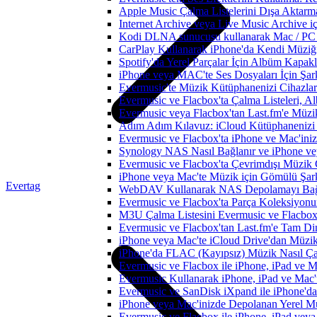
Apple Music Çalma Listelerini Dışa Aktarm
Internet Archive veya Live Music Archive i
Kodi DLNA sunucusu kullanarak Mac / PC / 
CarPlay Kullanarak iPhone'da Kendi Müziğin
Spotify'da Yerel Parçalar İçin Albüm Kapak
iPhone veya MAC'te Ses Dosyaları İçin Şark
Evermusic'te Müzik Kütüphanenizi Cihazlar
Evermusic ve Flacbox'ta Çalma Listeleri, Alb
Evermusic veya Flacbox'tan Last.fm'e Müzik
Adım Adım Kılavuz: iCloud Kütüphanenizi 
Evermusic ve Flacbox'ta iPhone ve Mac'ini
Synology NAS Nasıl Bağlanır ve iPhone vey
Evermusic ve Flacbox'ta Çevrimdışı Müzik 
iPhone veya Mac'te Müzik için Gömülü Şarkı
Evertag
WebDAV Kullanarak NAS Depolamayı Bağl
Evermusic ve Flacbox'ta Parça Koleksiyo
M3U Çalma Listesini Evermusic ve Flacbox'a
Evermusic ve Flacbox'tan Last.fm'e Tam Di
iPhone veya Mac'te iCloud Drive'dan Müzik
iPhone'da FLAC (Kayıpsız) Müzik Nasıl Çal
Evermusic ve Flacbox ile iPhone, iPad ve 
Evermusic Kullanarak iPhone, iPad ve Mac'
Evermusic ve SanDisk iXpand ile iPhone'd
iPhone veya Mac'inizde Depolanan Yerel Mu
Evermusic ve Flacbox ile iPhone, iPad veya 