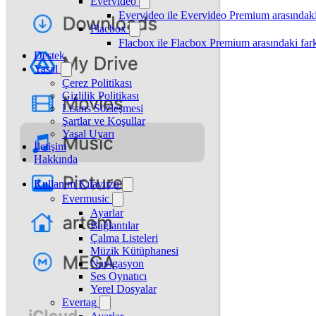
Evervideo
Evervideo ile Evervideo Premium arasındaki
Flacbox
Flacbox ile Flacbox Premium arasındaki far
Destek
Yasal
Çerez Politikası
Gizlilik Politikası
Lisans Sözleşmesi
Şartlar ve Koşullar
Yasal Uyarı
İletişim
Hakkında
Kullanım Kılavuzu
Evermusic
Ayarlar
Bağlantılar
Çalma Listeleri
Müzik Kütüphanesi
Navigasyon
Ses Oynatıcı
Yerel Dosyalar
Evertag