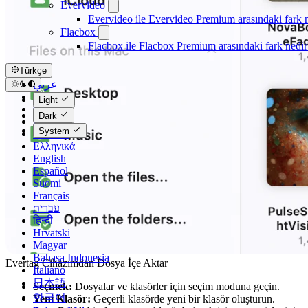
Evervideo
Evervideo ile Evervideo Premium arasındaki fark 
Flacbox
Flacbox ile Flacbox Premium arasındaki fark nedir
Türkçe
عربي
Català
Light
Čeština
Dark
Dansk
System
Deutsch
Ελληνικά
English
Español
Suomi
Français
עברית
हिन्दी
Hrvatski
Magyar
Bahasa Indonesia
Evertag Cihazımdan Dosya İçe Aktar
Italiano
日本語
Seçmek:
Dosyalar ve klasörler için seçim moduna geçin.
한국어
Yeni Klasör:
Geçerli klasörde yeni bir klasör oluşturun.