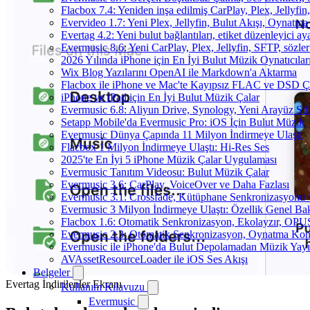
Flacbox 7.4: Yeniden inşa edilmiş CarPlay, Plex, Jellyfi
Evervideo 1.7: Yeni Plex, Jellyfin, Bulut Akışı, Oynatma
Evertag 4.2: Yeni bulut bağlantıları, etiket düzenleyici aya
Evermusic 8.6: Yeni CarPlay, Plex, Jellyfin, SFTP, sözler
2026 Yılında iPhone için En İyi Bulut Müzik Oynatıcılar
Wix Blog Yazılarını OpenAI ile Markdown'a Aktarma
Flacbox ile iPhone ve Mac'te Kayıpsız FLAC ve DSD 
iPhone ve iPad için En İyi Bulut Müzik Çalar
Evermusic 6.8: Aliyun Drive, Synology, Yeni Arayüz Stil
Setapp Mobile'da Evermusic Pro: iOS İçin Bulut Müzik
Evermusic Dünya Çapında 11 Milyon İndirmeye Ulaştı
Flacbox 1 Milyon İndirmeye Ulaştı: Hi-Res Ses
2025'te En İyi 5 iPhone Müzik Çalar Uygulaması
Evermusic Tanıtım Videosu: Bulut Müzik Çalar
Evermusic 3.6: CarPlay, VoiceOver ve Daha Fazlası
Evermusic 3.1: Crossfade, Kütüphane Senkronizasyonu
Evermusic 3 Milyon İndirmeye Ulaştı: Özellik Genel Bak
Flacbox 1.6: Otomatik Senkronizasyon, Ekolayzır, OPU
Evermusic 2.3: Otomatik Senkronizasyon, Oynatma Kon
Evermusic ile iPhone'da Bulut Depolamadan Müzik Yayı
AVAssetResourceLoader ile iOS Ses Akışı
Belgeler
Evertag İndirilenler Ekranı
Kullanım Kılavuzu
Evermusic