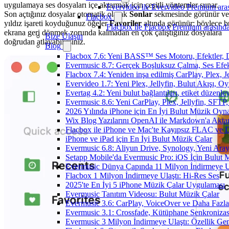
uygulamaya ses dosyaları içe aktarmak için çeşitli yöntemler sunar.
Evervideo ile Evervideo Premium aras
Son açtığınız dosyalar otomatik olarak
Sonlar
sekmesinde görünür ve
Flacbox
yıldız işareti koyduğunuz öğeler
Favoriler
altında görünür; böylece b
Flacbox ile Flacbox Premium arasında
ekrana geri dönmek zorunda kalmadan en çok çalıştığınız dosyalara
Bize Ulaşın
doğrudan atlayabilirsiniz.
Blog
Flacbox 7.6: Yeni BASS™ Ses Motoru, Efektler, D
Evermusic 8.7: Gerçek Boşluksuz Çalma, Ses Efek
Flacbox 7.4: Yeniden inşa edilmiş CarPlay, Plex, J
Evervideo 1.7: Yeni Plex, Jellyfin, Bulut Akışı, O
Evertag 4.2: Yeni bulut bağlantıları, etiket düzenley
Evermusic 8.6: Yeni CarPlay, Plex, Jellyfin, SFTP, 
2026 Yılında iPhone için En İyi Bulut Müzik Oynat
Wix Blog Yazılarını OpenAI ile Markdown'a Akt
Flacbox ile iPhone ve Mac'te Kayıpsız FLAC ve
iPhone ve iPad için En İyi Bulut Müzik Çalar
Evermusic 6.8: Aliyun Drive, Synology, Yeni Arayü
Setapp Mobile'da Evermusic Pro: iOS İçin Bulut 
Evermusic Dünya Çapında 11 Milyon İndirmeye U
Flacbox 1 Milyon İndirmeye Ulaştı: Hi-Res Ses
2025'te En İyi 5 iPhone Müzik Çalar Uygulaması
Evermusic Tanıtım Videosu: Bulut Müzik Çalar
Evermusic 3.6: CarPlay, VoiceOver ve Daha Fazla
Evermusic 3.1: Crossfade, Kütüphane Senkroniza
Evermusic 3 Milyon İndirmeye Ulaştı: Özellik Gen