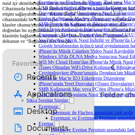
Evermusic ve Flacbox ile iPhone, iPad veya Mac'in
nasıl içe aktarılacağına dair ayrıntılı talimatlar
burada
mevcuttur.
USB flash sürücüyü iPhone'a nasıl bağlanır ve üzer
Cihazınızda bulunan bir klasörü bağlayabilir ve klasörün içeriğine hızl
Dosyalarınızı Bulut Depolamaya Nasıl Yüklersiniz
erişim sağlayabilirsiniz. “Klasör Bağla” menü öğesini kullanın ve
Finder Kullanarak Mac'ten iPhone veya iPad'e D
cihazınızdaki bir klasör seçin. “Tamamlandı"ya dokunun; uygulama o
SMB Protokolü Kullanarak Bilgisayardan iPhone
klasöre okuma/yazma erişimiyle bir bağlantı oluşturarak dosyaları
WiFi-Drive Kullanarak Bilgisayardan iPhone'a Kab
doğrudan bu uygulamadan yönetmenize olanak tanır. Cihazınızdaki bi
Evermusic, Flacbox, Evertag'den Bluesound VAULT'
klasörün bağlantısını kesmek için “Daha Fazla Eylem” düğmesine
YouTube'dan Müzik Nasıl İndirilir ve iPhone'da Ç
dokunun ve “Bağlantıyı Kes"i seçin.
Google hesabınızdan üçüncü taraf uygulamanın bağl
iPhone'da Müzik Çalarken Video Nasıl Kaydedilir
Windows 10'da DLNA Medya Sunucusu Nasıl Etkinle
WD My Cloud Home'dan iPhone'da Müzik Nasıl Ç
iTunes Olmadan WiFi-Drive Kullanarak Bilgisayard
Çevrimdışıyken iPhone'unuzda Dropbox'tan Müzi
iPhone ve Mac'te ID3 Etiketlerini Düzenleme
iPhone'umda Yerel Dosyaları (iTunes Dosyalarını)
SMB Kullanarak Mac veya PC'den iPhone'a Müzi
App Store'dan Uygulama Nasıl Yüklenir veya Prom
Sıkça Sorulan Sorular
Evermusic
Evermusic ile Flacbox arasındaki fark nedir
Evermusic ve Evermusic Premium arasındaki
Evertag
Evertag ve Evertag Premium arasındaki fark