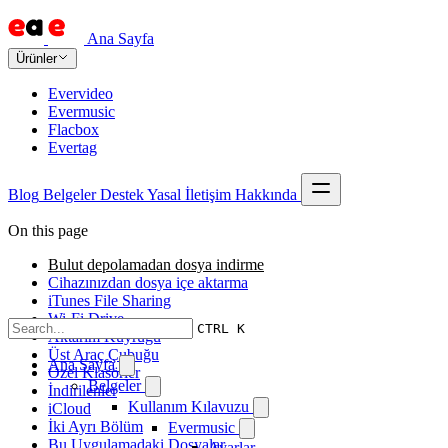
Ana Sayfa
Ürünler
Evervideo
Evermusic
Flacbox
Evertag
Blog
Belgeler
Destek
Yasal
İletişim
Hakkında
On this page
Bulut depolamadan dosya indirme
Cihazınızdan dosya içe aktarma
iTunes File Sharing
Wi-Fi Drive
CTRL K
Aktarım Kuyruğu
Üst Araç Çubuğu
Ana Sayfa
Özel Klasörler
Belgeler
İndirilenler
Kullanım Kılavuzu
iCloud
İki Ayrı Bölüm
Evermusic
Bu Uygulamadaki Dosyalar
Ayarlar