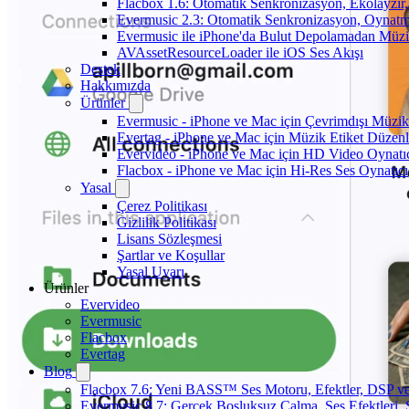
Flacbox 1.6: Otomatik Senkronizasyon, Ekolayzı
Evermusic 2.3: Otomatik Senkronizasyon, Oynatm
Evermusic ile iPhone'da Bulut Depolamadan Müzi
AVAssetResourceLoader ile iOS Ses Akışı
Destek
Hakkımızda
Ürünler
Evermusic - iPhone ve Mac için Çevrimdışı Müzik
Evertag - iPhone ve Mac için Müzik Etiket Düzenl
Evervideo - iPhone ve Mac için HD Video Oynatı
Flacbox - iPhone ve Mac için Hi-Res Ses Oynatıcı
Yasal
Çerez Politikası
Gizlilik Politikası
Lisans Sözleşmesi
Şartlar ve Koşullar
Yasal Uyarı
Ürünler
Evervideo
Evermusic
Flacbox
Evertag
Blog
Flacbox 7.6: Yeni BASS™ Ses Motoru, Efektler, DSP ve 
Evermusic 8.7: Gerçek Boşluksuz Çalma, Ses Efektleri,