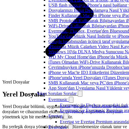
USB flash sürücüyü iPhone'a nasıl bağlanır v
Dosyalarınızı Bulut Depolamaya Nasıl Yükle
Finder Kullanarak Mac'ten iPhone veya iPa
SMB Protokolü Kullanarak Bilgisayardan i
WiFi-Drive Kullanarak Bilgisayardan iPhone
Evermusic, Flacbox, Evertag'den Bluesound 
YouTube'dan Müzik Nasıl İndirilir ve iPhon
Google hesabınızdan üçüncü taraf uygulamanı
iPhone'da Müzik Çalarken Video Nasıl Kayd
Windows 10'da DLNA Medya Sunucusu Nasıl E
WD My Cloud Home'dan iPhone'da Müzik N
iTunes Olmadan WiFi-Drive Kullanarak Bilgi
Çevrimdışıyken iPhone'unuzda Dropbox'tan
iPhone ve Mac'te ID3 Etiketlerini Düzenle
iPhone'umda Yerel Dosyaları (iTunes Dosyal
Yerel Dosyalar
SMB Kullanarak Mac veya PC'den iPhone'a
App Store'dan Uygulama Nasıl Yüklenir vey
Yerel Dosyalar
Sıkça Sorulan Sorular
Evermusic
Evermusic ile Flacbox arasındaki fark
Yerel Dosyalar bölümü, uygulamanın “Belgeler” klasöründe bulunan
Evermusic ve Evermusic Premium aras
dosyaları ve cihazınızdan eklenen, çevrimdışı erişilebilen dosyaları
Evertag
yönetmek için bir merkez görevi görür.
Evertag ve Evertag Premium arasındak
Bu yerleşik dosya yöneticisi dosyaları düzenlemenize olanak tanır ve
Evervideo