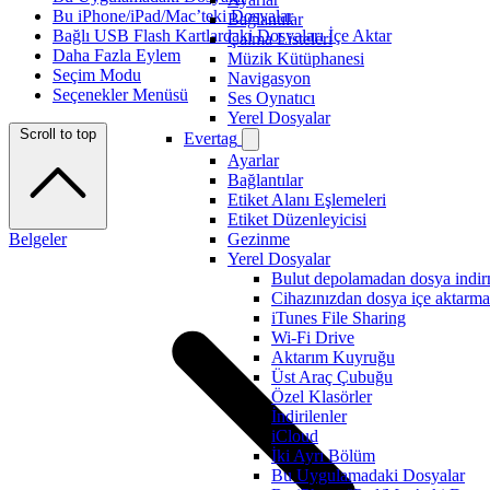
Bu iPhone/iPad/Mac’teki Dosyalar
Bağlantılar
Bağlı USB Flash Kartlardaki Dosyaları İçe Aktar
Çalma Listeleri
Daha Fazla Eylem
Müzik Kütüphanesi
Seçim Modu
Navigasyon
Seçenekler Menüsü
Ses Oynatıcı
Yerel Dosyalar
Scroll to top
Evertag
Ayarlar
Bağlantılar
Etiket Alanı Eşlemeleri
Etiket Düzenleyicisi
Belgeler
Gezinme
Yerel Dosyalar
Bulut depolamadan dosya indi
Cihazınızdan dosya içe aktarma
iTunes File Sharing
Wi-Fi Drive
Aktarım Kuyruğu
Üst Araç Çubuğu
Özel Klasörler
İndirilenler
iCloud
İki Ayrı Bölüm
Bu Uygulamadaki Dosyalar