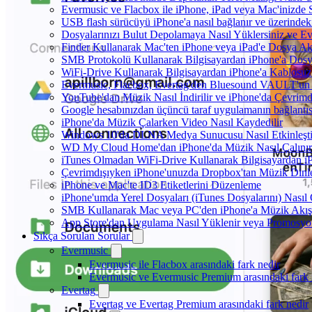
Evermusic ve Flacbox ile iPhone, iPad veya Mac'inizde S
USB flash sürücüyü iPhone'a nasıl bağlanır ve üzerindeki 
Dosyalarınızı Bulut Depolamaya Nasıl Yüklersiniz ve Ev
Finder Kullanarak Mac'ten iPhone veya iPad'e Dosya A
SMB Protokolü Kullanarak Bilgisayardan iPhone'a Dos
WiFi-Drive Kullanarak Bilgisayardan iPhone'a Kablosuz 
Evermusic, Flacbox, Evertag'den Bluesound VAULT'un dah
YouTube'dan Müzik Nasıl İndirilir ve iPhone'da Çevrimd
Google hesabınızdan üçüncü taraf uygulamanın bağlantısı
iPhone'da Müzik Çalarken Video Nasıl Kaydedilir
Windows 10'da DLNA Medya Sunucusu Nasıl Etkinleştiril
WD My Cloud Home'dan iPhone'da Müzik Nasıl Çalınır
iTunes Olmadan WiFi-Drive Kullanarak Bilgisayardan iPh
Çevrimdışıyken iPhone'unuzda Dropbox'tan Müzik Dinl
iPhone ve Mac'te ID3 Etiketlerini Düzenleme
iPhone'umda Yerel Dosyaları (iTunes Dosyalarını) Nasıl
SMB Kullanarak Mac veya PC'den iPhone'a Müzik Akış
App Store'dan Uygulama Nasıl Yüklenir veya Promosyon 
Sıkça Sorulan Sorular
Evermusic
Evermusic ile Flacbox arasındaki fark nedir
Evermusic ve Evermusic Premium arasındaki fark 
Evertag
Evertag ve Evertag Premium arasındaki fark nedir