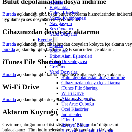
Bulut depolamadan dosya indirme
Ayarlar
Bağlantılar
Çalma Listeleri
Burada
açıklandığı gibi, bağlı bulut depolama hizmetlerinden indirere
Müzik Kütüphanesi
uygulamaya ses dosyaları ekleyebilirsiniz.
Navigasyon
Ses Oynatıcı
Cihazınızdan dosya içe aktarma
Yerel Dosyalar
Evertag
Burada
açıklandığı gibi cihazınızdan dosyaları kolayca içe aktarın ve
Ayarlar
burada
açıklandığı gibi bağlı bir USB sürücüden içe aktarın.
Bağlantılar
Etiket Alanı Eşlemeleri
iTunes File Sharing
Etiket Düzenleyicisi
Gezinme
Yerel Dosyalar
Burada
açıklandığı gibi kablo bağlantısı kullanarak dosya aktarın.
Bulut depolamadan dosya indirme
Cihazınızdan dosya içe aktarma
Wi-Fi Drive
iTunes File Sharing
Wi-Fi Drive
Aktarım Kuyruğu
Burada
açıklandığı gibi dosyaları kablosuz aktarın.
Üst Araç Çubuğu
Özel Klasörler
Aktarım Kuyruğu
İndirilenler
iCloud
Gezinme çubuğunun sol üst köşesinde ‘Aktarımlar’ düğmesini
İki Ayrı Bölüm
bulacaksınız. Tüm indirmelerinizi ve yüklemelerinizi izleyip
Bu Uygulamadaki Dosyalar