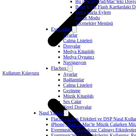
Bu iPhone/iPad/Mac’teki Dosya
Bağlı USB Flash Kartlardaki Do
Daha Fazla Eylem
Seçim Modu
Seçenekler Menüsü
Evervideo
Ayarlar
Çalma Listeleri
Dosyalar
Medya Kitaplığı
Medya Oynatıcı
Navigasyon
Flacbox
Kullanım Kılavuzu
Ayarlar
Bağlantılar
Çalma Listeleri
Gezinme
Müzik Kitaplığı
Ses Çalar
Yerel Dosyalar
Nasıl Yapılır
Flacbox'ta Ses Efektleri ve DSP Nasıl Kulla
iPhone, iPad ve Mac'te Müzik Çalarken Müzik
Evermusic'te Boşluksuz Çalmayı Etkinleşti
Evermusic'teki Ses Efektlerini Kullanma: R