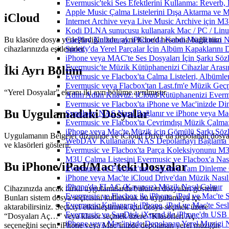
Evermusic'teki Ses Efektlerini Kullanma: Reverb,
Apple Music Çalma Listelerini Dışa Aktarma ve M
iCloud
Internet Archive veya Live Music Archive için M3
Kodi DLNA sunucusu kullanarak Mac / PC / Linux 
CarPlay Kullanarak iPhone'da Kendi Müziğinizi Na
Bu klasöre dosya yerleştirdiğinizde, aynı iCloud hesabına bağlı tüm
Spotify'da Yerel Parçalar İçin Albüm Kapaklarını
cihazlarınızda eşitlenirler.
iPhone veya MAC'te Ses Dosyaları İçin Şarkı Sözl
Evermusic'te Müzik Kütüphanenizi Cihazlar Arası
İki Ayrı Bölüm
Evermusic ve Flacbox'ta Çalma Listeleri, Albümler,
Evermusic veya Flacbox'tan Last.fm'e Müzik Geçmi
“Yerel Dosyalar” ekranı iki ayrı bölüme ayrılmıştır.
Adım Adım Kılavuz: iCloud Kütüphanenizi Everm
Evermusic ve Flacbox'ta iPhone ve Mac'inizde Di
Bu Uygulamadaki Dosyalar
Synology NAS Nasıl Bağlanır ve iPhone veya Mac
Evermusic ve Flacbox'ta Çevrimdışı Müzik Çalma:
iPhone veya Mac'te Müzik için Gömülü Şarkı Sözle
Uygulamanın Belgeler dizininde ve iCloud Drive’da depolanan dosy
WebDAV Kullanarak NAS Depolamayı Bağlama ve
ve klasörleri gösterir.
Evermusic ve Flacbox'ta Parça Koleksiyonunu 
M3U Çalma Listesini Evermusic ve Flacbox'a Nasıl
Bu iPhone/iPad/Mac’teki Dosyalar
Evermusic ve Flacbox'tan Last.fm'e Tam Dinleme 
iPhone veya Mac'te iCloud Drive'dan Müzik Nasıl
iPhone'da FLAC (Kayıpsız) Müzik Nasıl Çalınır
Cihazınızda ancak farklı uygulamalarda bulunan dosyaları gösterir.
Evermusic ve Flacbox ile iPhone, iPad ve Mac'te
Bunları sistem dosya seçicisini kullanarak bu uygulamaya içe
Evermusic Kullanarak iPhone, iPad ve Mac'te Ses
aktarabilirsiniz. Seçiciyi etkinleştirmek için dosya seçmek üzere
Evermusic ve SanDisk iXpand ile iPhone'da USB 
“Dosyaları Aç…” veya klasör seçmek üzere “Klasörleri Aç…”
iPhone veya Mac'inizde Depolanan Yerel Muzigi N
seçeneğini seçin. iPhone veya Mac’inizde depolanan yerel müziğin