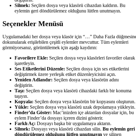
Silmek:
Seçilen dosya veya klasörü cihazdan kaldırın. Bu
eylemin geri döndürülemez olduğunu lütfen unutmayın.
Seçenekler Menüsü
Uygulamadaki her dosya veya klasör için “…” Daha Fazla düğmesin
dokunularak erişilebilen çeşitli eylemler mevcuttur. Tüm eylemleri
görmüyorsanız, görüntülemek için aşağı kaydırın:
Favorilere Ekle:
Seçilen dosya veya klasörleri favoriler olarak
işaretleyin.
Ses Etiketlerini Düzenle:
Seçilen dosya için ses etiketlerini
değiştirmek üzere yerleşik etiket düzenleyicisini açın.
Yeniden Adlandır:
Seçilen dosya veya klasörün adını
değiştirin.
Taşı:
Seçilen dosya veya klasörü cihazdaki farklı bir konuma
taşıyın.
Kopyala:
Seçilen dosya veya klasörün bir kopyasını oluşturun.
Yükle:
Seçilen dosya veya klasörü uzak depolamaya yükleyin.
Finder’da Göster:
Mac’inizden içe aktarılan dosyalar için, bu
eylem Finder’da dosyayı içeren dizini gösterir.
Farklı Aç:
Dosyayı başka bir uygulamaya aktarın.
Silmek:
Dosyayı veya klasörü cihazdan silin.
Bu eylemin geri
döndürülemez olduğunu lütfen unutmayın
ve silinen