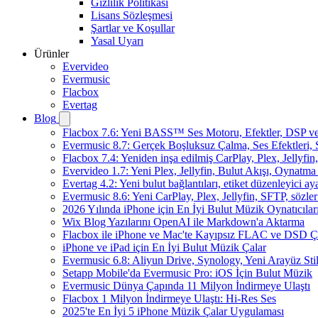
Gizlilik Politikası
Lisans Sözleşmesi
Şartlar ve Koşullar
Yasal Uyarı
Ürünler
Evervideo
Evermusic
Flacbox
Evertag
Blog
Flacbox 7.6: Yeni BASS™ Ses Motoru, Efektler, DSP ve 
Evermusic 8.7: Gerçek Boşluksuz Çalma, Ses Efektleri,
Flacbox 7.4: Yeniden inşa edilmiş CarPlay, Plex, Jellyfi
Evervideo 1.7: Yeni Plex, Jellyfin, Bulut Akışı, Oynatma
Evertag 4.2: Yeni bulut bağlantıları, etiket düzenleyici aya
Evermusic 8.6: Yeni CarPlay, Plex, Jellyfin, SFTP, sözler
2026 Yılında iPhone için En İyi Bulut Müzik Oynatıcılar
Wix Blog Yazılarını OpenAI ile Markdown'a Aktarma
Flacbox ile iPhone ve Mac'te Kayıpsız FLAC ve DSD 
iPhone ve iPad için En İyi Bulut Müzik Çalar
Evermusic 6.8: Aliyun Drive, Synology, Yeni Arayüz Stil
Setapp Mobile'da Evermusic Pro: iOS İçin Bulut Müzik
Evermusic Dünya Çapında 11 Milyon İndirmeye Ulaştı
Flacbox 1 Milyon İndirmeye Ulaştı: Hi-Res Ses
2025'te En İyi 5 iPhone Müzik Çalar Uygulaması