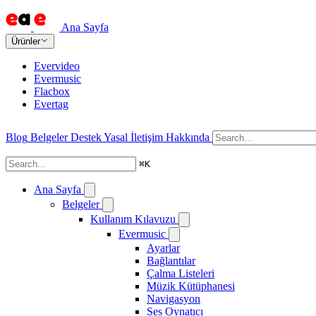
Ana Sayfa
Ürünler
Evervideo
Evermusic
Flacbox
Evertag
Blog
Belgeler
Destek
Yasal
İletişim
Hakkında
⌘
K
Ana Sayfa
Belgeler
Kullanım Kılavuzu
Evermusic
Ayarlar
Bağlantılar
Çalma Listeleri
Müzik Kütüphanesi
Navigasyon
Ses Oynatıcı