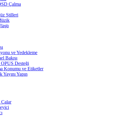
 DSD Çalma
z Stilleri
Müzik
laştı
sı
syonu ve Yedekleme
el Bakışı
r, OPUS Desteği
a Konumu ve Etiketler
k Yayını Yapın
 Çalar
eyici
cı