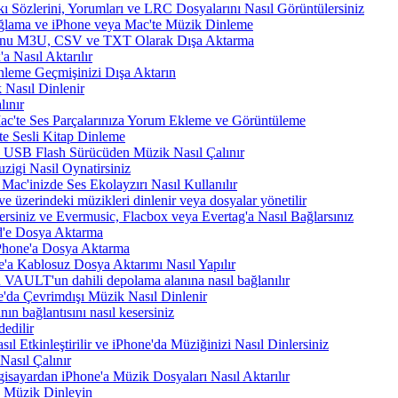
 Sözlerini, Yorumları ve LRC Dosyalarını Nasıl Görüntülersiniz
ama ve iPhone veya Mac'te Müzik Dinleme
nunu M3U, CSV ve TXT Olarak Dışa Aktarma
 Nasıl Aktarılır
nleme Geçmişinizi Dışa Aktarın
 Nasıl Dinlenir
ınır
Mac'te Ses Parçalarınıza Yorum Ekleme ve Görüntüleme
te Sesli Kitap Dinleme
a USB Flash Sürücüden Müzik Nasıl Çalınır
zigi Nasil Oynatirsiniz
Mac'inizde Ses Ekolayzırı Nasıl Kullanılır
e üzerindeki müzikleri dinlenir veya dosyalar yönetilir
rsiniz ve Evermusic, Flacbox veya Evertag'a Nasıl Bağlarsınız
d'e Dosya Aktarma
Phone'a Dosya Aktarma
'a Kablosuz Dosya Aktarımı Nasıl Yapılır
VAULT'un dahili depolama alanına nasıl bağlanılır
e'da Çevrimdışı Müzik Nasıl Dinlenir
n bağlantısını nasıl kesersiniz
edilir
tkinleştirilir ve iPhone'da Müziğinizi Nasıl Dinlersiniz
asıl Çalınır
sayardan iPhone'a Müzik Dosyaları Nasıl Aktarılır
 Müzik Dinleyin