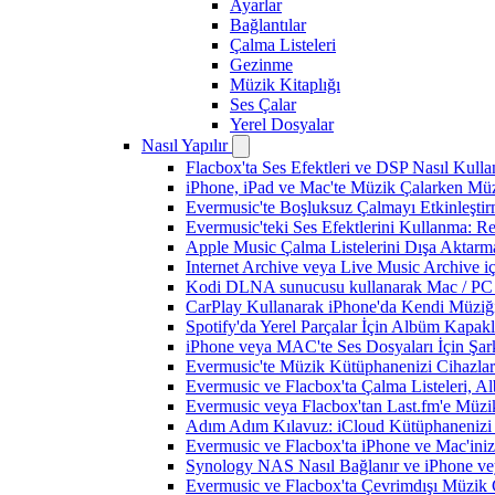
Ayarlar
Bağlantılar
Çalma Listeleri
Gezinme
Müzik Kitaplığı
Ses Çalar
Yerel Dosyalar
Nasıl Yapılır
Flacbox'ta Ses Efektleri ve DSP Nasıl Kulla
iPhone, iPad ve Mac'te Müzik Çalarken Müzik
Evermusic'te Boşluksuz Çalmayı Etkinleşti
Evermusic'teki Ses Efektlerini Kullanma: R
Apple Music Çalma Listelerini Dışa Aktarm
Internet Archive veya Live Music Archive i
Kodi DLNA sunucusu kullanarak Mac / PC / 
CarPlay Kullanarak iPhone'da Kendi Müziğin
Spotify'da Yerel Parçalar İçin Albüm Kapak
iPhone veya MAC'te Ses Dosyaları İçin Şark
Evermusic'te Müzik Kütüphanenizi Cihazlar
Evermusic ve Flacbox'ta Çalma Listeleri, Alb
Evermusic veya Flacbox'tan Last.fm'e Müzik
Adım Adım Kılavuz: iCloud Kütüphanenizi 
Evermusic ve Flacbox'ta iPhone ve Mac'ini
Synology NAS Nasıl Bağlanır ve iPhone vey
Evermusic ve Flacbox'ta Çevrimdışı Müzik 