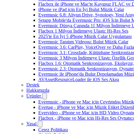
Flacbox ile iPhone ve Mac'te Kayıpsız FLAC ve
iPhone ve iPad için En İyi Bulut Müzik Çalar
Evermusic 6.8: Aliyun Drive, Synology, Yeni Arayü
Setapp Mobile'da Evermusic Pro: iOS İçin Bulut 
Evermusic Dünya Çapında 11 Milyon İndirmeye U
Flacbox 1 Milyon İndirmeye Ulaştı: Hi-Res Ses
2025'te En İyi 5 iPhone Müzik Çalar Uygulaması
Evermusic Tanıtım Videosu: Bulut Müzik Çalar
Evermusic 3.6: CarPlay, VoiceOver ve Daha Fazla
Evermusic 3.1: Crossfade, Kütüphane Senkroniza
Evermusic 3 Milyon İndirmeye Ulaştı: Özellik Gen
Flacbox 1.6: Otomatik Senkronizasyon, Ekolayzı
Evermusic 2.3: Otomatik Senkronizasyon, Oynatm
Evermusic ile iPhone'da Bulut Depolamadan Müzi
AVAssetResourceLoader ile iOS Ses Akışı
Destek
Hakkımızda
Ürünler
Evermusic - iPhone ve Mac için Çevrimdışı Müzik
Evertag - iPhone ve Mac için Müzik Etiket Düzenl
Evervideo - iPhone ve Mac için HD Video Oynatı
Flacbox - iPhone ve Mac için Hi-Res Ses Oynatıcı
Yasal
Çerez Politikası