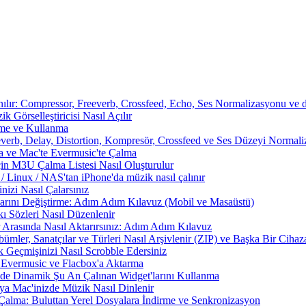
nılır: Compressor, Freeverb, Crossfeed, Echo, Ses Normalizasyonu ve d
 Görselleştiricisi Nasıl Açılır
rme ve Kullanma
everb, Delay, Distortion, Kompresör, Crossfeed ve Ses Düzeyi Normal
a ve Mac'te Evermusic'te Çalma
çin M3U Çalma Listesi Nasıl Oluşturulur
Linux / NAS'tan iPhone'da müzik nasıl çalınır
izi Nasıl Çalarsınız
larını Değiştirme: Adım Adım Kılavuz (Mobil ve Masaüstü)
ı Sözleri Nasıl Düzenlenir
 Arasında Nasıl Aktarırsınız: Adım Adım Kılavuz
ümler, Sanatçılar ve Türleri Nasıl Arşivlenir (ZIP) ve Başka Bir Cihaza
 Geçmişinizi Nasıl Scrobble Edersiniz
Evermusic ve Flacbox'a Aktarma
zde Dinamik Şu An Çalınan Widget'larını Kullanma
a Mac'inizde Müzik Nasıl Dinlenir
Çalma: Buluttan Yerel Dosyalara İndirme ve Senkronizasyon