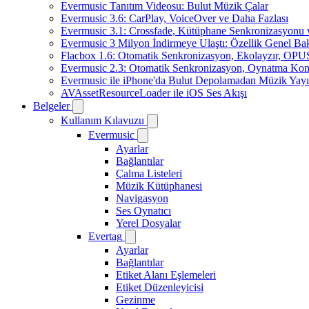
Evermusic Tanıtım Videosu: Bulut Müzik Çalar
Evermusic 3.6: CarPlay, VoiceOver ve Daha Fazlası
Evermusic 3.1: Crossfade, Kütüphane Senkronizasyonu
Evermusic 3 Milyon İndirmeye Ulaştı: Özellik Genel Bak
Flacbox 1.6: Otomatik Senkronizasyon, Ekolayzır, OPU
Evermusic 2.3: Otomatik Senkronizasyon, Oynatma Kon
Evermusic ile iPhone'da Bulut Depolamadan Müzik Yayı
AVAssetResourceLoader ile iOS Ses Akışı
Belgeler
Kullanım Kılavuzu
Evermusic
Ayarlar
Bağlantılar
Çalma Listeleri
Müzik Kütüphanesi
Navigasyon
Ses Oynatıcı
Yerel Dosyalar
Evertag
Ayarlar
Bağlantılar
Etiket Alanı Eşlemeleri
Etiket Düzenleyicisi
Gezinme