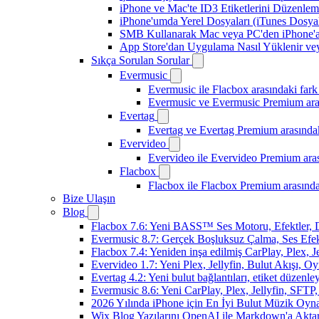
iPhone ve Mac'te ID3 Etiketlerini Düzenle
iPhone'umda Yerel Dosyaları (iTunes Dosyal
SMB Kullanarak Mac veya PC'den iPhone'a
App Store'dan Uygulama Nasıl Yüklenir vey
Sıkça Sorulan Sorular
Evermusic
Evermusic ile Flacbox arasındaki fark
Evermusic ve Evermusic Premium aras
Evertag
Evertag ve Evertag Premium arasındak
Evervideo
Evervideo ile Evervideo Premium aras
Flacbox
Flacbox ile Flacbox Premium arasında
Bize Ulaşın
Blog
Flacbox 7.6: Yeni BASS™ Ses Motoru, Efektler, D
Evermusic 8.7: Gerçek Boşluksuz Çalma, Ses Efek
Flacbox 7.4: Yeniden inşa edilmiş CarPlay, Plex, J
Evervideo 1.7: Yeni Plex, Jellyfin, Bulut Akışı, O
Evertag 4.2: Yeni bulut bağlantıları, etiket düzenley
Evermusic 8.6: Yeni CarPlay, Plex, Jellyfin, SFTP, 
2026 Yılında iPhone için En İyi Bulut Müzik Oynat
Wix Blog Yazılarını OpenAI ile Markdown'a Akt