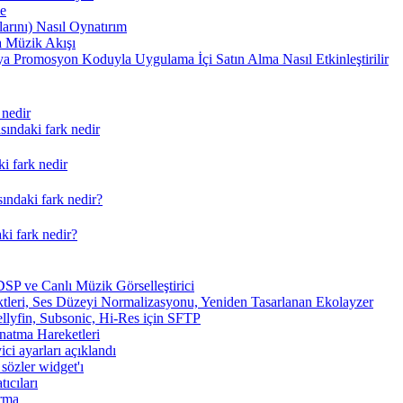
me
arını) Nasıl Oynatırım
 Müzik Akışı
a Promosyon Koduyla Uygulama İçi Satın Alma Nasıl Etkinleştirilir
 nedir
ındaki fark nedir
i fark nedir
ındaki fark nedir?
ki fark nedir?
SP ve Canlı Müzik Görselleştirici
tleri, Ses Düzeyi Normalizasyonu, Yeniden Tasarlanan Ekolayzer
ellyfin, Subsonic, Hi-Res için SFTP
ynatma Hareketleri
ici ayarları açıklandı
sözler widget'ı
ıcıları
arma