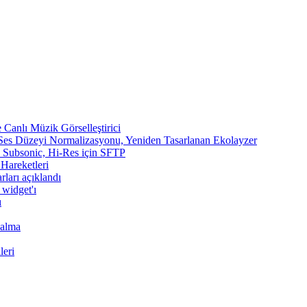
Canlı Müzik Görselleştirici
 Ses Düzeyi Normalizasyonu, Yeniden Tasarlanan Ekolayzer
n, Subsonic, Hi-Res için SFTP
 Hareketleri
rları açıklandı
 widget'ı
ı
Çalma
leri