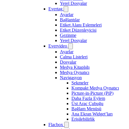
Yerel Dosyalar
Evertag
Ayarlar
Bağlantılar
Etiket Alanı Eşlemeleri
Etiket Düzenleyicisi
Gezinme
Yerel Dosyalar
Evervideo
Ayarlar
Çalma Listeleri
Dosyalar
Medya Kitaplığı
Medya Oynatıcı
Navigasyon
Sekmeler
Kompakt Medya Oynatıcı
Picture-in-Picture (PiP)
Daha Fazla Eylem
Üst Araç Çubuğu
Bağlam Menüsü
Ana Ekran Widget’ları
Erişilebilirlik
Flacbox