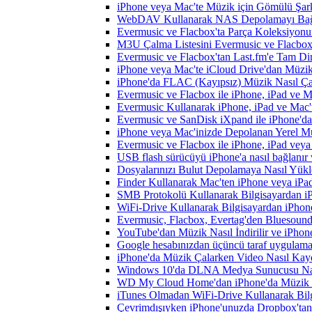
iPhone veya Mac'te Müzik için Gömülü Şarkı
WebDAV Kullanarak NAS Depolamayı Bağl
Evermusic ve Flacbox'ta Parça Koleksiyo
M3U Çalma Listesini Evermusic ve Flacbox'a
Evermusic ve Flacbox'tan Last.fm'e Tam Di
iPhone veya Mac'te iCloud Drive'dan Müzik
iPhone'da FLAC (Kayıpsız) Müzik Nasıl Çal
Evermusic ve Flacbox ile iPhone, iPad ve 
Evermusic Kullanarak iPhone, iPad ve Mac'
Evermusic ve SanDisk iXpand ile iPhone'd
iPhone veya Mac'inizde Depolanan Yerel Mu
Evermusic ve Flacbox ile iPhone, iPad veya 
USB flash sürücüyü iPhone'a nasıl bağlanır v
Dosyalarınızı Bulut Depolamaya Nasıl Yükle
Finder Kullanarak Mac'ten iPhone veya iPa
SMB Protokolü Kullanarak Bilgisayardan i
WiFi-Drive Kullanarak Bilgisayardan iPhone
Evermusic, Flacbox, Evertag'den Bluesound 
YouTube'dan Müzik Nasıl İndirilir ve iPhon
Google hesabınızdan üçüncü taraf uygulamanı
iPhone'da Müzik Çalarken Video Nasıl Kayd
Windows 10'da DLNA Medya Sunucusu Nasıl E
WD My Cloud Home'dan iPhone'da Müzik N
iTunes Olmadan WiFi-Drive Kullanarak Bilgi
Çevrimdışıyken iPhone'unuzda Dropbox'tan