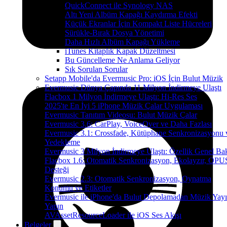
QuickConnect ile Synology NAS
Altı Yeni Albüm Kapağı Kaydırma Efekti
Küçük Ekranlar İçin Kompakt Liste Hücreleri
Sürükle-Bırak Dosya Yönetimi
Daha Hızlı Albüm Kapağı Yükleme
iTunes Kitaplık Kapak Düzeltmesi
Bu Güncelleme Ne Anlama Geliyor
Sık Sorulan Sorular
Setapp Mobile'da Evermusic Pro: iOS İçin Bulut Müzik
Evermusic Dünya Çapında 11 Milyon İndirmeye Ulaştı
Flacbox 1 Milyon İndirmeye Ulaştı: Hi-Res Ses
2025'te En İyi 5 iPhone Müzik Çalar Uygulaması
Evermusic Tanıtım Videosu: Bulut Müzik Çalar
Evermusic 3.6: CarPlay, VoiceOver ve Daha Fazlası
Evermusic 3.1: Crossfade, Kütüphane Senkronizasyonu 
Yedekleme
Evermusic 3 Milyon İndirmeye Ulaştı: Özellik Genel Bak
Flacbox 1.6: Otomatik Senkronizasyon, Ekolayzır, OPU
Desteği
Evermusic 2.3: Otomatik Senkronizasyon, Oynatma
Konumu ve Etiketler
Evermusic ile iPhone'da Bulut Depolamadan Müzik Yayı
Yapın
AVAssetResourceLoader ile iOS Ses Akışı
Belgeler