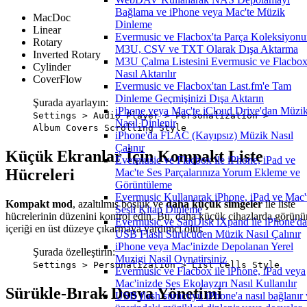
Bağlama ve iPhone veya Mac'te Müzik
MacDoc
Dinleme
Linear
Evermusic ve Flacbox'ta Parça Koleksiyon
Rotary
M3U, CSV ve TXT Olarak Dışa Aktarma
Inverted Rotary
M3U Çalma Listesini Evermusic ve Flacbox
Cylinder
Nasıl Aktarılır
CoverFlow
Evermusic ve Flacbox'tan Last.fm'e Tam
Dinleme Geçmişinizi Dışa Aktarın
Şurada ayarlayın:
iPhone veya Mac'te iCloud Drive'dan Müzi
Settings > Audio Player > Personalization >
Nasıl Dinlenir
Album Covers Scrolling Style
iPhone'da FLAC (Kayıpsız) Müzik Nasıl
Çalınır
Küçük Ekranlar İçin Kompakt Liste
Evermusic ve Flacbox ile iPhone, iPad ve
Hücreleri
Mac'te Ses Parçalarınıza Yorum Ekleme ve
Görüntüleme
Evermusic Kullanarak iPhone, iPad ve Mac'
Kompakt mod
, azaltılmış boşluk ve
daha küçük simgeler
ile liste
Sesli Kitap Dinleme
hücrelerinin düzenini kontrol edin. Bu, daha küçük cihazlarda görünü
Evermusic ve SanDisk iXpand ile iPhone'da
içeriği en üst düzeye çıkarmaya yardımcı olur.
USB Flash Sürücüden Müzik Nasıl Çalınır
iPhone veya Mac'inizde Depolanan Yerel
Şurada özelleştirin:
Muzigi Nasil Oynatirsiniz
Settings > Personalization > List Cells Style
Evermusic ve Flacbox ile iPhone, iPad veya
Mac'inizde Ses Ekolayzırı Nasıl Kullanılır
Sürükle-Bırak Dosya Yönetimi
USB flash sürücüyü iPhone'a nasıl bağlanır 