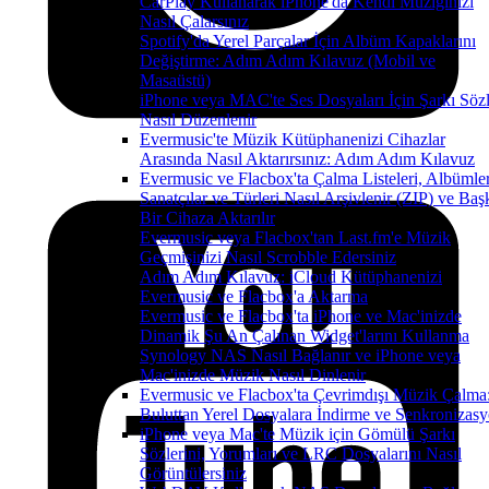
CarPlay Kullanarak iPhone'da Kendi Müziğinizi
Nasıl Çalarsınız
Spotify'da Yerel Parçalar İçin Albüm Kapaklarını
Değiştirme: Adım Adım Kılavuz (Mobil ve
Masaüstü)
iPhone veya MAC'te Ses Dosyaları İçin Şarkı Sözl
Nasıl Düzenlenir
Evermusic'te Müzik Kütüphanenizi Cihazlar
Arasında Nasıl Aktarırsınız: Adım Adım Kılavuz
Evermusic ve Flacbox'ta Çalma Listeleri, Albümler
Sanatçılar ve Türleri Nasıl Arşivlenir (ZIP) ve Baş
Bir Cihaza Aktarılır
Evermusic veya Flacbox'tan Last.fm'e Müzik
Geçmişinizi Nasıl Scrobble Edersiniz
Adım Adım Kılavuz: iCloud Kütüphanenizi
Evermusic ve Flacbox'a Aktarma
Evermusic ve Flacbox'ta iPhone ve Mac'inizde
Dinamik Şu An Çalınan Widget'larını Kullanma
Synology NAS Nasıl Bağlanır ve iPhone veya
Mac'inizde Müzik Nasıl Dinlenir
Evermusic ve Flacbox'ta Çevrimdışı Müzik Çalma
Buluttan Yerel Dosyalara İndirme ve Senkronizas
iPhone veya Mac'te Müzik için Gömülü Şarkı
Sözlerini, Yorumları ve LRC Dosyalarını Nasıl
Görüntülersiniz