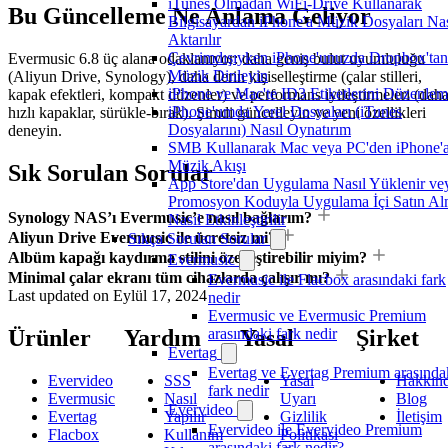
iTunes Olmadan WiFi-Drive Kullanarak
Bu Güncelleme Ne Anlama Geliyor
Bilgisayardan iPhone'a Müzik Dosyaları Nas
Aktarılır
Çevrimdışıyken iPhone'unuzda Dropbox'tan
Evermusic 6.8 üç alana odaklanıyor: daha geniş bulut uyumluluğu
Müzik Dinleyin
(Aliyun Drive, Synology), daha derin kişiselleştirme (çalar stilleri,
iPhone ve Mac'te ID3 Etiketlerini Düzenle
kapak efektleri, kompakt düzenler) ve performans iyileştirmeleri (dah
iPhone'umda Yerel Dosyaları (iTunes
hızlı kapaklar, sürükle-bırak). Şimdi güncelleyin ve yeni özellikleri
Dosyalarını) Nasıl Oynatırım
deneyin.
SMB Kullanarak Mac veya PC'den iPhone'
Müzik Akışı
Sık Sorulan Sorular
App Store'dan Uygulama Nasıl Yüklenir ve
Promosyon Koduyla Uygulama İçi Satın A
Synology NAS’ı Evermusic’e nasıl bağlarım?
Nasıl Etkinleştirilir
Aliyun Drive Evermusic ile ücretsiz mi?
Sıkça Sorulan Sorular
Albüm kapağı kaydırma stilini özelleştirebilir miyim?
Evermusic
Minimal çalar ekranı tüm cihazlarda çalışır mı?
Evermusic ile Flacbox arasındaki fark
Last updated on
Eylül 17, 2024
nedir
Evermusic ve Evermusic Premium
Ürünler
Yardım
Yasal
Şirket
arasındaki fark nedir
Evertag
Evertag ve Evertag Premium arasında
Evervideo
SSS
Yasal
Hakkın
fark nedir
Evermusic
Nasıl
Uyarı
Blog
Evervideo
Evertag
Yapılır
Gizlilik
İletişim
Evervideo ile Evervideo Premium
Flacbox
Kullanım
Politikası
arasındaki fark nedir?