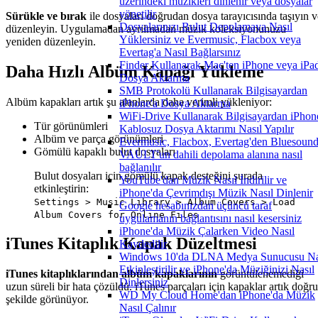
üzerindeki müzikleri dinlenir veya dosyalar
yönetilir
Sürükle ve bırak
ile dosyaları doğrudan dosya tarayıcısında taşıyın v
Dosyalarınızı Bulut Depolamaya Nasıl
düzenleyin. Uygulamadan ayrılmadan müzik koleksiyonunuzu
Yüklersiniz ve Evermusic, Flacbox veya
yeniden düzenleyin.
Evertag'a Nasıl Bağlarsınız
Finder Kullanarak Mac'ten iPhone veya iPad
Daha Hızlı Albüm Kapağı Yükleme
Dosya Aktarma
SMB Protokolü Kullanarak Bilgisayardan
Albüm kapakları artık şu alanlarda daha verimli yükleniyor:
iPhone'a Dosya Aktarma
WiFi-Drive Kullanarak Bilgisayardan iPhon
Tür görünümleri
Kablosuz Dosya Aktarımı Nasıl Yapılır
Albüm ve parça görünümleri
Evermusic, Flacbox, Evertag'den Bluesoun
Gömülü kapaklı bulut dosyaları
VAULT'un dahili depolama alanına nasıl
bağlanılır
Bulut dosyaları için gömülü kapak desteğini şurada
YouTube'dan Müzik Nasıl İndirilir ve
etkinleştirin:
iPhone'da Çevrimdışı Müzik Nasıl Dinlenir
Settings > Music Library > Album Covers > Load
Google hesabınızdan üçüncü taraf
Album Covers for Online Files
uygulamanın bağlantısını nasıl kesersiniz
iPhone'da Müzik Çalarken Video Nasıl
iTunes Kitaplık Kapak Düzeltmesi
Kaydedilir
Windows 10'da DLNA Medya Sunucusu Na
Etkinleştirilir ve iPhone'da Müziğinizi Nasıl
iTunes kitaplıklarından albüm kapaklarının
görüntülenemediği
Dinlersiniz
uzun süreli bir hata çözüldü. iTunes parçaları için kapaklar artık doğru
WD My Cloud Home'dan iPhone'da Müzik
şekilde görünüyor.
Nasıl Çalınır