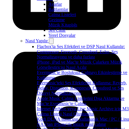
Ayarlar
Bağlantılar
Çalma Listeleri
Gezinme
Müzik Kitaplığı
Ses Çalar
Yerel Dosyalar
Nasıl Yapılır
Flacbox'ta Ses Efektleri ve DSP Nasıl Kullanılır:
Compressor, Freeverb, Crossfeed, Echo, Ses
Normalizasyonu ve daha fazlası
iPhone, iPad ve Mac'te Müzik Çalarken Müzik
Görselleştiricisi Nasıl Açılır
Evermusic'te Boşluksuz Çalmayı Etkinleştirme ve
Kullanma
Evermusic'teki Ses Efektlerini Kullanma: Reverb,
Delay, Distortion, Kompresör, Crossfeed ve Ses
Düzeyi Normalizasyonu
Apple Music Çalma Listelerini Dışa Aktarma ve
Mac'te Evermusic'te Çalma
Internet Archive veya Live Music Archive için M
Çalma Listesi Nasıl Oluşturulur
Kodi DLNA sunucusu kullanarak Mac / PC / Linu
NAS'tan iPhone'da müzik nasıl çalınır