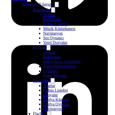
Kullanım Kılavuzu
Evermusic
Ayarlar
Bağlantılar
Çalma Listeleri
Müzik Kütüphanesi
Navigasyon
Ses Oynatıcı
Yerel Dosyalar
Evertag
Ayarlar
Bağlantılar
Etiket Alanı Eşlemeleri
Etiket Düzenleyicisi
Gezinme
Yerel Dosyalar
Evervideo
Ayarlar
Çalma Listeleri
Dosyalar
Medya Kitaplığı
Medya Oynatıcı
Navigasyon
Flacbox