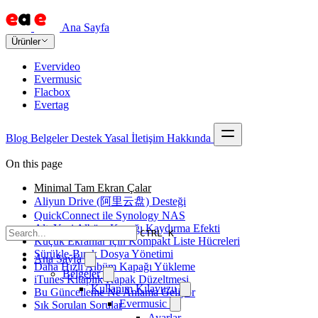
Ana Sayfa
Ürünler
Evervideo
Evermusic
Flacbox
Evertag
Blog
Belgeler
Destek
Yasal
İletişim
Hakkında
On this page
Minimal Tam Ekran Çalar
Aliyun Drive (阿里云盘) Desteği
QuickConnect ile Synology NAS
Altı Yeni Albüm Kapağı Kaydırma Efekti
CTRL K
Küçük Ekranlar İçin Kompakt Liste Hücreleri
Sürükle-Bırak Dosya Yönetimi
Ana Sayfa
Daha Hızlı Albüm Kapağı Yükleme
Belgeler
iTunes Kitaplık Kapak Düzeltmesi
Kullanım Kılavuzu
Bu Güncelleme Ne Anlama Geliyor
Evermusic
Sık Sorulan Sorular
Ayarlar