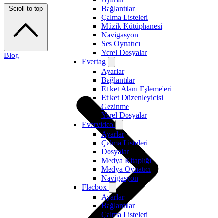
Bağlantılar
Scroll to top
Çalma Listeleri
Müzik Kütüphanesi
Navigasyon
Ses Oynatıcı
Yerel Dosyalar
Blog
Evertag
Ayarlar
Bağlantılar
Etiket Alanı Eşlemeleri
Etiket Düzenleyicisi
Gezinme
Yerel Dosyalar
Evervideo
Ayarlar
Çalma Listeleri
Dosyalar
Medya Kitaplığı
Medya Oynatıcı
Navigasyon
Flacbox
Ayarlar
Bağlantılar
Çalma Listeleri