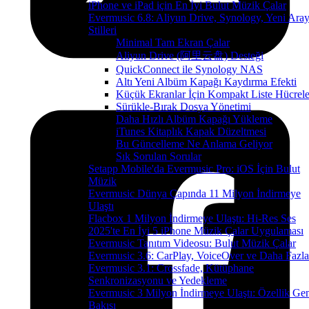
iPhone ve iPad için En İyi Bulut Müzik Çalar
Evermusic 6.8: Aliyun Drive, Synology, Yeni Ara
Stilleri
Minimal Tam Ekran Çalar
Aliyun Drive (阿里云盘) Desteği
QuickConnect ile Synology NAS
Altı Yeni Albüm Kapağı Kaydırma Efekti
Küçük Ekranlar İçin Kompakt Liste Hücrele
Sürükle-Bırak Dosya Yönetimi
Daha Hızlı Albüm Kapağı Yükleme
iTunes Kitaplık Kapak Düzeltmesi
Bu Güncelleme Ne Anlama Geliyor
Sık Sorulan Sorular
Setapp Mobile'da Evermusic Pro: iOS İçin Bulut
Müzik
Evermusic Dünya Çapında 11 Milyon İndirmeye
Ulaştı
Flacbox 1 Milyon İndirmeye Ulaştı: Hi-Res Ses
2025'te En İyi 5 iPhone Müzik Çalar Uygulaması
Evermusic Tanıtım Videosu: Bulut Müzik Çalar
Evermusic 3.6: CarPlay, VoiceOver ve Daha Fazla
Evermusic 3.1: Crossfade, Kütüphane
Senkronizasyonu ve Yedekleme
Evermusic 3 Milyon İndirmeye Ulaştı: Özellik Ge
Bakışı