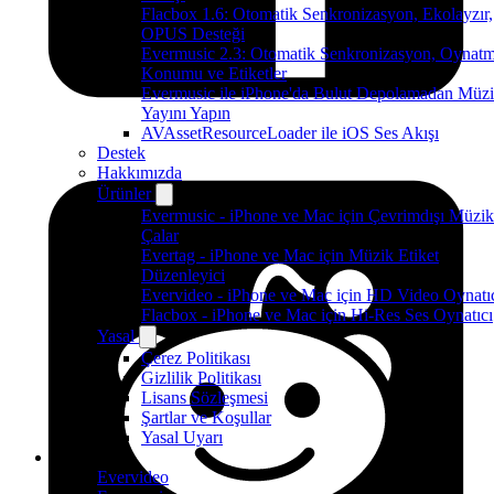
Flacbox 1.6: Otomatik Senkronizasyon, Ekolayzır,
OPUS Desteği
Evermusic 2.3: Otomatik Senkronizasyon, Oynat
Konumu ve Etiketler
Evermusic ile iPhone'da Bulut Depolamadan Müz
Yayını Yapın
AVAssetResourceLoader ile iOS Ses Akışı
Destek
Hakkımızda
Ürünler
Evermusic - iPhone ve Mac için Çevrimdışı Müzik
Çalar
Evertag - iPhone ve Mac için Müzik Etiket
Düzenleyici
Evervideo - iPhone ve Mac için HD Video Oynatı
Flacbox - iPhone ve Mac için Hi-Res Ses Oynatıcı
Yasal
Çerez Politikası
Gizlilik Politikası
Lisans Sözleşmesi
Şartlar ve Koşullar
Yasal Uyarı
Ürünler
Evervideo