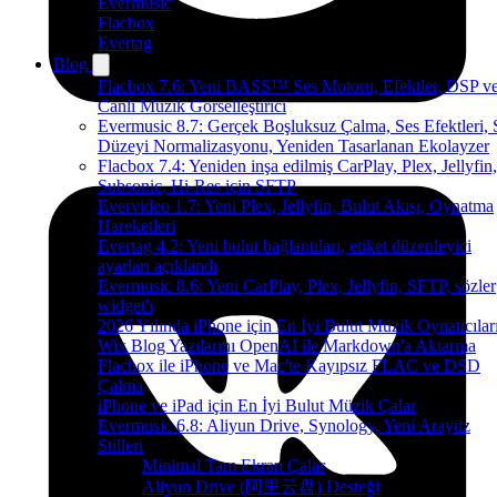
Evermusic
Flacbox
Evertag
Blog
Flacbox 7.6: Yeni BASS™ Ses Motoru, Efektler, DSP v
Canlı Müzik Görselleştirici
Evermusic 8.7: Gerçek Boşluksuz Çalma, Ses Efektleri, 
Düzeyi Normalizasyonu, Yeniden Tasarlanan Ekolayzer
Flacbox 7.4: Yeniden inşa edilmiş CarPlay, Plex, Jellyfin,
Subsonic, Hi-Res için SFTP
Evervideo 1.7: Yeni Plex, Jellyfin, Bulut Akışı, Oynatma
Hareketleri
Evertag 4.2: Yeni bulut bağlantıları, etiket düzenleyici
ayarları açıklandı
Evermusic 8.6: Yeni CarPlay, Plex, Jellyfin, SFTP, sözler
widget'ı
2026 Yılında iPhone için En İyi Bulut Müzik Oynatıcılar
Wix Blog Yazılarını OpenAI ile Markdown'a Aktarma
Flacbox ile iPhone ve Mac'te Kayıpsız FLAC ve DSD
Çalma
iPhone ve iPad için En İyi Bulut Müzik Çalar
Evermusic 6.8: Aliyun Drive, Synology, Yeni Arayüz
Stilleri
Minimal Tam Ekran Çalar
Aliyun Drive (阿里云盘) Desteği