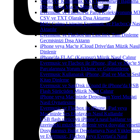
WebDAV Kullanarak NAS Depolamayı Bağlama 
iPhone veya Mac'te Müzik Dinleme
Evermusic ve Flacbox'ta Parça Koleksiyonunu M
CSV ve TXT Olarak Dışa Aktarma
M3U Çalma Listesini Evermusic ve Flacbox'a Nas
Aktarılır
Evermusic ve Flacbox'tan Last.fm'e Tam Dinleme
Geçmişinizi Dışa Aktarın
iPhone veya Mac'te iCloud Drive'dan Müzik Nasıl
Dinlenir
iPhone'da FLAC (Kayıpsız) Müzik Nasıl Çalınır
Evermusic ve Flacbox ile iPhone, iPad ve Mac'te 
Parçalarınıza Yorum Ekleme ve Görüntüleme
Evermusic Kullanarak iPhone, iPad ve Mac'te Sesl
Kitap Dinleme
Evermusic ve SanDisk iXpand ile iPhone'da USB
Flash Sürücüden Müzik Nasıl Çalınır
iPhone veya Mac'inizde Depolanan Yerel Muzigi
Nasil Oynatirsiniz
Evermusic ve Flacbox ile iPhone, iPad veya
Mac'inizde Ses Ekolayzırı Nasıl Kullanılır
USB flash sürücüyü iPhone'a nasıl bağlanır ve
üzerindeki müzikleri dinlenir veya dosyalar yönetil
Dosyalarınızı Bulut Depolamaya Nasıl Yüklersiniz
ve Evermusic, Flacbox veya Evertag'a Nasıl