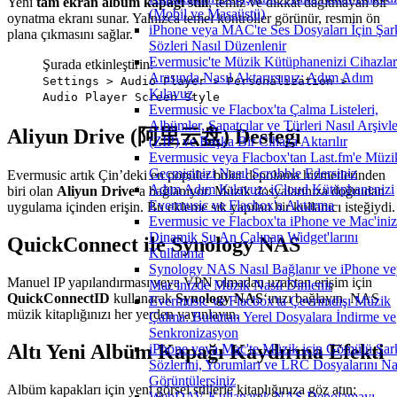
Yeni
tam ekran albüm kapağı stili
, temiz ve dikkat dağıtmayan bir
(Mobil ve Masaüstü)
oynatma ekranı sunar. Yalnızca temel kontroller görünür, resmin ön
iPhone veya MAC'te Ses Dosyaları İçin Şar
plana çıkmasını sağlar.
Sözleri Nasıl Düzenlenir
Evermusic'te Müzik Kütüphanenizi Cihazlar
Şurada etkinleştirin:
Arasında Nasıl Aktarırsınız: Adım Adım
Settings > Audio Player > Personalization >
Kılavuz
Audio Player Screen Style
Evermusic ve Flacbox'ta Çalma Listeleri,
Albümler, Sanatçılar ve Türleri Nasıl Arşivle
Aliyun Drive (阿里云盘) Desteği
(ZIP) ve Başka Bir Cihaza Aktarılır
Evermusic veya Flacbox'tan Last.fm'e Müzi
Geçmişinizi Nasıl Scrobble Edersiniz
Evermusic artık Çin’deki en popüler bulut depolama hizmetlerinden
Adım Adım Kılavuz: iCloud Kütüphanenizi
biri olan
Aliyun Drive
‘a bağlanıyor. Müzik dosyalarınıza doğrudan
Evermusic ve Flacbox'a Aktarma
uygulama içinden erişin. Bu ekleme sık yapılan bir kullanıcı isteğiydi.
Evermusic ve Flacbox'ta iPhone ve Mac'ini
Dinamik Şu An Çalınan Widget'larını
QuickConnect ile Synology NAS
Kullanma
Synology NAS Nasıl Bağlanır ve iPhone ve
Manuel IP yapılandırması veya VPN olmadan uzaktan erişim için
Mac'inizde Müzik Nasıl Dinlenir
QuickConnectID
kullanarak
Synology NAS
‘ınızı bağlayın. NAS
Evermusic ve Flacbox'ta Çevrimdışı Müzik
müzik kitaplığınızı her yerden yayınlayın.
Çalma: Buluttan Yerel Dosyalara İndirme ve
Senkronizasyon
Altı Yeni Albüm Kapağı Kaydırma Efekti
iPhone veya Mac'te Müzik için Gömülü Şar
Sözlerini, Yorumları ve LRC Dosyalarını Na
Görüntülersiniz
Albüm kapakları için yeni görsel stillerle kitaplığınıza göz atın:
WebDAV Kullanarak NAS Depolamayı