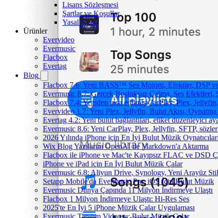
Lisans Sözleşmesi
Şartlar ve Koşullar
Yasal Uyarı
Ürünler
Evervideo
Evermusic
Flacbox
Evertag
Blog
Flacbox 7.6: Yeni BASS™ Ses Motoru, Efektler, DSP ve 
Evermusic 8.7: Gerçek Boşluksuz Çalma, Ses Efektleri,
Flacbox 7.4: Yeniden inşa edilmiş CarPlay, Plex, Jellyfi
Evervideo 1.7: Yeni Plex, Jellyfin, Bulut Akışı, Oynatma
Evertag 4.2: Yeni bulut bağlantıları, etiket düzenleyici aya
Evermusic 8.6: Yeni CarPlay, Plex, Jellyfin, SFTP, sözler
2026 Yılında iPhone için En İyi Bulut Müzik Oynatıcılar
Wix Blog Yazılarını OpenAI ile Markdown'a Aktarma
Flacbox ile iPhone ve Mac'te Kayıpsız FLAC ve DSD 
iPhone ve iPad için En İyi Bulut Müzik Çalar
Evermusic 6.8: Aliyun Drive, Synology, Yeni Arayüz Stil
Setapp Mobile'da Evermusic Pro: iOS İçin Bulut Müzik
Evermusic Dünya Çapında 11 Milyon İndirmeye Ulaştı
Flacbox 1 Milyon İndirmeye Ulaştı: Hi-Res Ses
2025'te En İyi 5 iPhone Müzik Çalar Uygulaması
Evermusic Tanıtım Videosu: Bulut Müzik Çalar