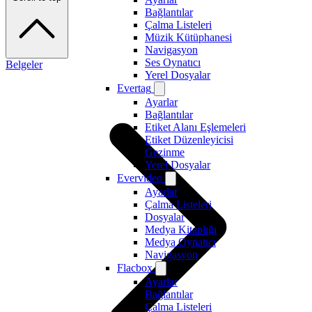
Bağlantılar
Çalma Listeleri
Müzik Kütüphanesi
Navigasyon
Ses Oynatıcı
Belgeler
Yerel Dosyalar
Evertag
Ayarlar
Bağlantılar
Etiket Alanı Eşlemeleri
Etiket Düzenleyicisi
Gezinme
Yerel Dosyalar
Evervideo
Ayarlar
Çalma Listeleri
Dosyalar
Medya Kitaplığı
Medya Oynatıcı
Navigasyon
Flacbox
Ayarlar
Bağlantılar
Çalma Listeleri