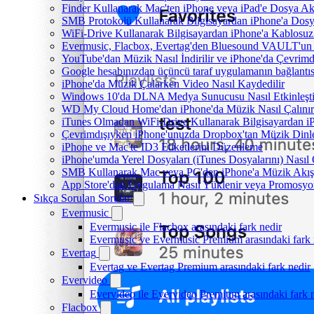
Finder Kullanarak Mac'ten iPhone veya iPad'e Dosya A
SMB Protokolü Kullanarak Bilgisayardan iPhone'a Dos
WiFi-Drive Kullanarak Bilgisayardan iPhone'a Kablosuz 
Evermusic, Flacbox, Evertag'den Bluesound VAULT'un dah
YouTube'dan Müzik Nasıl İndirilir ve iPhone'da Çevrimd
Google hesabınızdan üçüncü taraf uygulamanın bağlantısı
iPhone'da Müzik Çalarken Video Nasıl Kaydedilir
Windows 10'da DLNA Medya Sunucusu Nasıl Etkinleştiril
WD My Cloud Home'dan iPhone'da Müzik Nasıl Çalınır
iTunes Olmadan WiFi-Drive Kullanarak Bilgisayardan iPh
Çevrimdışıyken iPhone'unuzda Dropbox'tan Müzik Dinl
iPhone ve Mac'te ID3 Etiketlerini Düzenleme
iPhone'umda Yerel Dosyaları (iTunes Dosyalarını) Nasıl
SMB Kullanarak Mac veya PC'den iPhone'a Müzik Akış
App Store'dan Uygulama Nasıl Yüklenir veya Promosyon 
Sıkça Sorulan Sorular
Evermusic
Evermusic ile Flacbox arasındaki fark nedir
Evermusic ve Evermusic Premium arasındaki fark 
Evertag
Evertag ve Evertag Premium arasındaki fark nedir
Evervideo
Evervideo ile Evervideo Premium arasındaki fark 
Flacbox