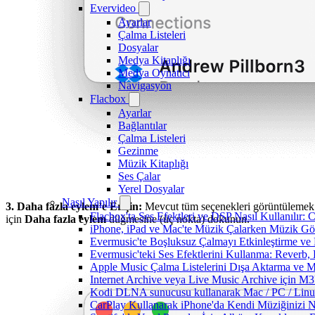
Evervideo
Ayarlar
Çalma Listeleri
Dosyalar
Medya Kitaplığı
Medya Oynatıcı
Navigasyon
Flacbox
Ayarlar
Bağlantılar
Çalma Listeleri
Gezinme
Müzik Kitaplığı
Ses Çalar
Yerel Dosyalar
Nasıl Yapılır
3. Daha fazla eylem’e Erişin:
Mevcut tüm seçenekleri görüntülemek
Flacbox'ta Ses Efektleri ve DSP Nasıl Kullanılır:
için
Daha fazla eylem
düğmesine (üç nokta) dokunun.
iPhone, iPad ve Mac'te Müzik Çalarken Müzik Görsel
Evermusic'te Boşluksuz Çalmayı Etkinleştirme ve
Evermusic'teki Ses Efektlerini Kullanma: Reverb,
Apple Music Çalma Listelerini Dışa Aktarma ve M
Internet Archive veya Live Music Archive için M3
Kodi DLNA sunucusu kullanarak Mac / PC / Linux 
CarPlay Kullanarak iPhone'da Kendi Müziğinizi Na