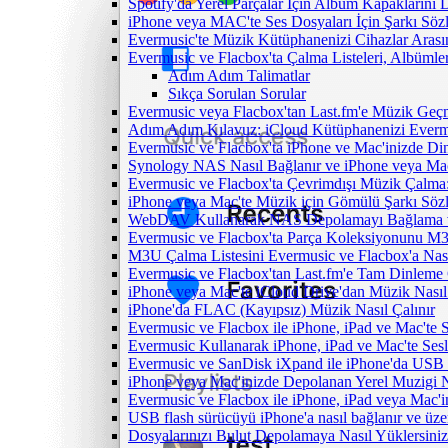
Spotify'da Yerel Parçalar İçin Albüm Kapaklarını
iPhone veya MAC'te Ses Dosyaları İçin Şarkı Sözl
Evermusic'te Müzik Kütüphanenizi Cihazlar Arası
Evermusic ve Flacbox'ta Çalma Listeleri, Albümler,
Adım Adım Talimatlar
Sıkça Sorulan Sorular
Evermusic veya Flacbox'tan Last.fm'e Müzik Geçmi
Adım Adım Kılavuz: iCloud Kütüphanenizi Everm
Evermusic ve Flacbox'ta iPhone ve Mac'inizde Di
Synology NAS Nasıl Bağlanır ve iPhone veya Mac
Evermusic ve Flacbox'ta Çevrimdışı Müzik Çalma:
iPhone veya Mac'te Müzik için Gömülü Şarkı Sözle
WebDAV Kullanarak NAS Depolamayı Bağlama ve
Evermusic ve Flacbox'ta Parça Koleksiyonunu 
M3U Çalma Listesini Evermusic ve Flacbox'a Nasıl
Evermusic ve Flacbox'tan Last.fm'e Tam Dinleme 
iPhone veya Mac'te iCloud Drive'dan Müzik Nasıl
iPhone'da FLAC (Kayıpsız) Müzik Nasıl Çalınır
Evermusic ve Flacbox ile iPhone, iPad ve Mac'te
Evermusic Kullanarak iPhone, iPad ve Mac'te Ses
Evermusic ve SanDisk iXpand ile iPhone'da USB 
iPhone veya Mac'inizde Depolanan Yerel Muzigi N
Evermusic ve Flacbox ile iPhone, iPad veya Mac'in
USB flash sürücüyü iPhone'a nasıl bağlanır ve üzer
Dosyalarınızı Bulut Depolamaya Nasıl Yüklersiniz