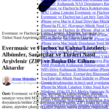
WebDAV Kullanarak NAS Depolamayı Bağl
Evermusic ve Flacbox'ta Parça Koleksiyo
M3U Çalma Listesini Evermusic ve Flacbox'a
Evermusic ve Flacbox'tan Last.fm'e Tam Di
iPhone veya Mac'te iCloud Drive'dan Müzik
iPhone'da FLAC (Kayıpsız) Müzik Nasıl Çal
Evermusic ve Flacbox ile iPhone, iPad ve 
Evermusic ve Flacbox'ta Çalma Listeleri, Albümler, Sanatçılar ve
Evermusic Kullanarak iPhone, iPad ve Mac'
Türleri Nasıl Arşivlenir (ZIP) ve Başka Bir Cihaza Aktarılır
Evermusic ve SanDisk iXpand ile iPhone'd
iPhone veya Mac'inizde Depolanan Yerel Mu
Evermusic ve Flacbox'ta Çalma Listeleri,
Evermusic ve Flacbox ile iPhone, iPad veya 
USB flash sürücüyü iPhone'a nasıl bağlanır v
Albümler, Sanatçılar ve Türleri Nasıl
Dosyalarınızı Bulut Depolamaya Nasıl Yükle
Arşivlenir (ZIP) ve Başka Bir Cihaza
Finder Kullanarak Mac'ten iPhone veya iPa
SMB Protokolü Kullanarak Bilgisayardan i
Aktarılır
WiFi-Drive Kullanarak Bilgisayardan iPhone
Evermusic, Flacbox, Evertag'den Bluesound 
YouTube'dan Müzik Nasıl İndirilir ve iPhon
Artem Meleshko
Google hesabınızdan üçüncü taraf uygulamanı
Founder & Engineer at Everappz
iPhone'da Müzik Çalarken Video Nasıl Kayd
Windows 10'da DLNA Medya Sunucusu Nasıl E
Özet:
Evermusic ve Flacbox, herhangi bir çalma listesini, albümü,
WD My Cloud Home'dan iPhone'da Müzik N
sanatçıyı veya türü M3U çalma listesi, albüm kapağı ve tüm ses
iTunes Olmadan WiFi-Drive Kullanarak Bilgi
dosyalarıyla birlikte ZIP dosyasına arşivleyebilir. ZIP’i başka bir ciha
Çevrimdışıyken iPhone'unuzda Dropbox'tan
aktarın, arşivden çıkarın ve çalma listesini anında yeniden oluşturmak
iPhone ve Mac'te ID3 Etiketlerini Düzenle