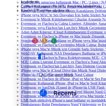
kaydedecek.
Kodi DLNA sunucusu kullanarak Mac / PC / Linux / NAS'
Çalma listesi yapısını bir M3U dosyasına kaydedecek.
CarPlay Kullanarak iPhone'da Kendi Müziğinizi Nasıl Ça
Klasörü ZIP arşivine sıkıştıracak.
Spotify'da Yerel Parçalar İçin Albüm Kapaklarını Değiş
iPhone veya MAC'te Ses Dosyaları İçin Şarkı Sözleri Na
Evermusic'te Müzik Kütüphanenizi Cihazlar Arasında Na
Evermusic ve Flacbox'ta Çalma Listeleri, Albümler, Sanatç
Evermusic veya Flacbox'tan Last.fm'e Müzik Geçmişinizi
Adım Adım Kılavuz: iCloud Kütüphanenizi Evermusic v
Evermusic ve Flacbox'ta iPhone ve Mac'inizde Dinamik 
Synology NAS Nasıl Bağlanır ve iPhone veya Mac'inizd
Evermusic ve Flacbox'ta Çevrimdışı Müzik Çalma: Bulut
iPhone veya Mac'te Müzik için Gömülü Şarkı Sözlerini, 
WebDAV Kullanarak NAS Depolamayı Bağlama ve iPho
Evermusic ve Flacbox'ta Parça Koleksiyonunu M3U, C
M3U Çalma Listesini Evermusic ve Flacbox'a Nasıl Aktar
Evermusic ve Flacbox'tan Last.fm'e Tam Dinleme Geçmiş
iPhone veya Mac'te iCloud Drive'dan Müzik Nasıl Dinle
iPhone'da FLAC (Kayıpsız) Müzik Nasıl Çalınır
Evermusic ve Flacbox ile iPhone, iPad ve Mac'te Ses P
Evermusic Kullanarak iPhone, iPad ve Mac'te Sesli Kit
Evermusic ve SanDisk iXpand ile iPhone'da USB Flash 
iPhone veya Mac'inizde Depolanan Yerel Muzigi Nasil O
Evermusic ve Flacbox ile iPhone, iPad veya Mac'inizde S
USB flash sürücüyü iPhone'a nasıl bağlanır ve üzerindeki 
Dosyalarınızı Bulut Depolamaya Nasıl Yüklersiniz ve Ev