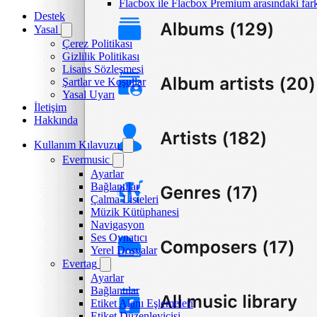
Flacbox ile Flacbox Premium arasındaki far
Destek
Yasal
Çerez Politikası
Gizlilik Politikası
Lisans Sözleşmesi
Şartlar ve Koşullar
Yasal Uyarı
İletişim
Hakkında
Kullanım Kılavuzu
Evermusic
Ayarlar
Bağlantılar
Çalma Listeleri
Müzik Kütüphanesi
Navigasyon
Ses Oynatıcı
Yerel Dosyalar
Evertag
Ayarlar
Bağlantılar
Etiket Alanı Eşlemeleri
Etiket Düzenleyicisi