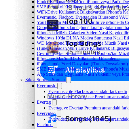
Finder Kullanarak Mac'ten iPhone veya iPad'e D
SMB Protokolü Kullanarak Bilgisayardan iPhone
WiFi-Drive Kullanarak Bilgisayardan iPhone'a Kab
Evermusic, Flacbox, Evertag'den Bluesound VAULT'
YouTube'dan Müzik Nasıl İndirilir ve iPhone'da Ç
Google hesabınızdan üçüncü taraf uygulamanın bağl
iPhone'da Müzik Çalarken Video Nasıl Kaydedilir
Windows 10'da DLNA Medya Sunucusu Nasıl Etkinle
WD My Cloud Home'dan iPhone'da Müzik Nasıl Ç
iTunes Olmadan WiFi-Drive Kullanarak Bilgisayard
Çevrimdışıyken iPhone'unuzda Dropbox'tan Müzi
iPhone ve Mac'te ID3 Etiketlerini Düzenleme
iPhone'umda Yerel Dosyaları (iTunes Dosyalarını)
SMB Kullanarak Mac veya PC'den iPhone'a Müzi
App Store'dan Uygulama Nasıl Yüklenir veya Prom
Sıkça Sorulan Sorular
Evermusic
Evermusic ile Flacbox arasındaki fark nedir
Evermusic ve Evermusic Premium arasındaki
Evertag
Evertag ve Evertag Premium arasındaki fark
Evervideo
Evervideo ile Evervideo Premium arasındaki
Flacbox