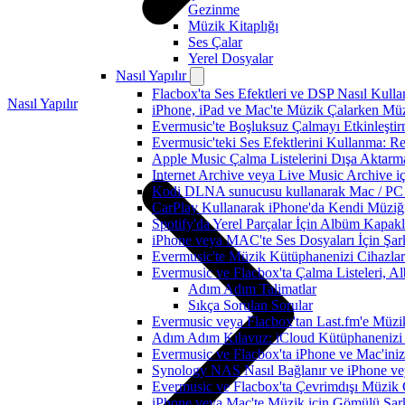
Gezinme
Müzik Kitaplığı
Ses Çalar
Yerel Dosyalar
Nasıl Yapılır
Flacbox'ta Ses Efektleri ve DSP Nasıl Kulla
Nasıl Yapılır
iPhone, iPad ve Mac'te Müzik Çalarken Müzik
Evermusic'te Boşluksuz Çalmayı Etkinleşti
Evermusic'teki Ses Efektlerini Kullanma: R
Apple Music Çalma Listelerini Dışa Aktarm
Internet Archive veya Live Music Archive i
Kodi DLNA sunucusu kullanarak Mac / PC / 
CarPlay Kullanarak iPhone'da Kendi Müziğin
Spotify'da Yerel Parçalar İçin Albüm Kapak
iPhone veya MAC'te Ses Dosyaları İçin Şark
Evermusic'te Müzik Kütüphanenizi Cihazlar
Evermusic ve Flacbox'ta Çalma Listeleri, Alb
Adım Adım Talimatlar
Sıkça Sorulan Sorular
Evermusic veya Flacbox'tan Last.fm'e Müzik
Adım Adım Kılavuz: iCloud Kütüphanenizi 
Evermusic ve Flacbox'ta iPhone ve Mac'ini
Synology NAS Nasıl Bağlanır ve iPhone vey
Evermusic ve Flacbox'ta Çevrimdışı Müzik 
iPhone veya Mac'te Müzik için Gömülü Şarkı