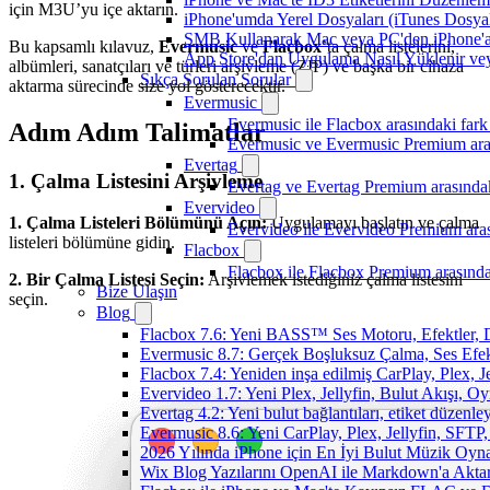
için M3U’yu içe aktarın.
iPhone'umda Yerel Dosyaları (iTunes Dosyal
SMB Kullanarak Mac veya PC'den iPhone'a
Bu kapsamlı kılavuz,
Evermusic
ve
Flacbox
’ta çalma listelerini,
App Store'dan Uygulama Nasıl Yüklenir vey
albümleri, sanatçıları ve türleri arşivleme (ZIP) ve başka bir cihaza
Sıkça Sorulan Sorular
aktarma sürecinde size yol gösterecektir.
Evermusic
Evermusic ile Flacbox arasındaki fark
Adım Adım Talimatlar
Evermusic ve Evermusic Premium aras
Evertag
1. Çalma Listesini Arşivleme
Evertag ve Evertag Premium arasındak
Evervideo
1. Çalma Listeleri Bölümünü Açın:
Uygulamayı başlatın ve çalma
Evervideo ile Evervideo Premium aras
listeleri bölümüne gidin.
Flacbox
Flacbox ile Flacbox Premium arasında
2. Bir Çalma Listesi Seçin:
Arşivlemek istediğiniz çalma listesini
Bize Ulaşın
seçin.
Blog
Flacbox 7.6: Yeni BASS™ Ses Motoru, Efektler, D
Evermusic 8.7: Gerçek Boşluksuz Çalma, Ses Efek
Flacbox 7.4: Yeniden inşa edilmiş CarPlay, Plex, J
Evervideo 1.7: Yeni Plex, Jellyfin, Bulut Akışı, O
Evertag 4.2: Yeni bulut bağlantıları, etiket düzenley
Evermusic 8.6: Yeni CarPlay, Plex, Jellyfin, SFTP, 
2026 Yılında iPhone için En İyi Bulut Müzik Oynat
Wix Blog Yazılarını OpenAI ile Markdown'a Akt