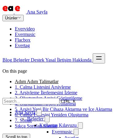
Ana Sayfa
Ürünler
Evervideo
Evermusic
Flacbox
Evertag
Blog
Belgeler
Destek
Yasal
İletişim
Hakkında
On this page
Adım Adım Talimatlar
1. Çalma Listesini Arşivleme
2. Arşivleme İlerlemesini İzleme
3. Oluşturulan Arşivi Görüntüleme
CTRL K
4. Oluşturulan Arşivi Kullanma
5. Arşivi Yeni Bir Cihaza Aktarma ve İçe Aktarma
Ana Sayfa
6. Çalma Listesini Yeniden Oluşturma
Belgeler
7. Sonuç
Kullanım Kılavuzu
Sıkça Sorulan Sorular
Evermusic
Scroll to top
Ayarlar