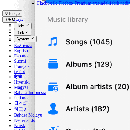
Flacbox ile Flacbox Premium arasındaki fark nedir
Türkçe
عربي
Català
Light
Čeština
Dark
Dansk
System
Deutsch
Ελληνικά
English
Español
Suomi
Français
עברית
हिन्दी
Hrvatski
Magyar
Bahasa Indonesia
Italiano
日本語
한국어
Bahasa Melayu
Nederlands
Norsk