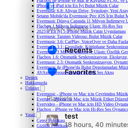
Flacbox ile iPhone ve Mac'te Kayıpsız FLAC ve
iPhone ve iPad için En İyi Bulut Müzik Çalar
Evermusic 6.8: Aliyun Drive, Synology, Yeni Arayü
Setapp Mobile'da Evermusic Pro: iOS İçin Bulut 
Evermusic Dünya Çapında 11 Milyon İndirmeye U
Flacbox 1 Milyon İndirmeye Ulaştı: Hi-Res Ses
2025'te En İyi 5 iPhone Müzik Çalar Uygulaması
Evermusic Tanıtım Videosu: Bulut Müzik Çalar
Evermusic 3.6: CarPlay, VoiceOver ve Daha Fazla
Evermusic 3.1: Crossfade, Kütüphane Senkroniza
Evermusic 3 Milyon İndirmeye Ulaştı: Özellik Gen
Flacbox 1.6: Otomatik Senkronizasyon, Ekolayzı
Evermusic 2.3: Otomatik Senkronizasyon, Oynatm
Evermusic ile iPhone'da Bulut Depolamadan Müzi
AVAssetResourceLoader ile iOS Ses Akışı
Destek
Hakkımızda
Ürünler
Evermusic - iPhone ve Mac için Çevrimdışı Müzik
Evertag - iPhone ve Mac için Müzik Etiket Düzenl
Evervideo - iPhone ve Mac için HD Video Oynatı
Flacbox - iPhone ve Mac için Hi-Res Ses Oynatıcı
Yasal
Çerez Politikası
Gizlilik Politikası