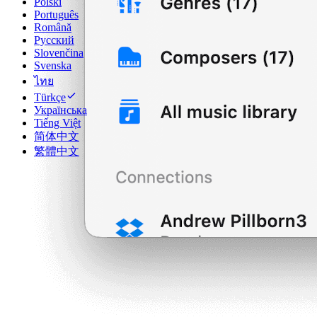
Polski
Português
Română
Русский
Slovenčina
Svenska
ไทย
Türkçe
Українська
Tiếng Việt
简体中文
繁體中文