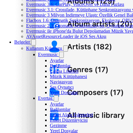
Evermusic 3.6: CarPlay, VoiceOver ve Daha Fazlası
Evermusic 3.1: Crossfade, Kütüphane Senkronizasyonu
Evermusic 3 Milyon İndirmeye Ulaştı: Özellik Genel Bak
Flacbox 1.6: Otomatik Senkronizasyon, Ekolayzır, OPU
Evermusic 2.3: Otomatik Senkronizasyon, Oynatma Kon
Evermusic ile iPhone'da Bulut Depolamadan Müzik Yayı
AVAssetResourceLoader ile iOS Ses Akışı
Belgeler
Kullanım Kılavuzu
Evermusic
Ayarlar
Bağlantılar
Çalma Listeleri
Müzik Kütüphanesi
Navigasyon
Ses Oynatıcı
Yerel Dosyalar
Evertag
Ayarlar
Bağlantılar
Etiket Alanı Eşlemeleri
Etiket Düzenleyicisi
Gezinme
Yerel Dosyalar