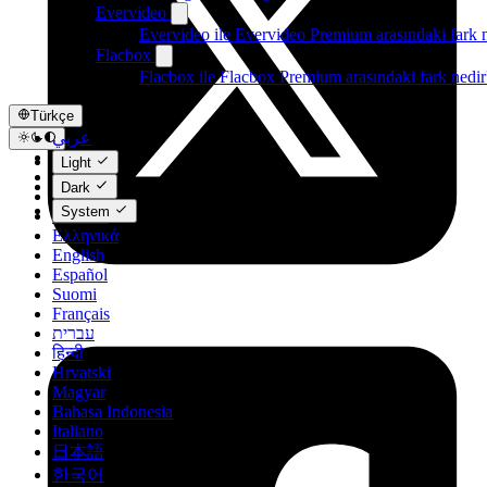
Evervideo
Evervideo ile Evervideo Premium arasındaki fark 
Flacbox
Flacbox ile Flacbox Premium arasındaki fark nedir
Türkçe
عربي
Català
Light
Čeština
Dark
Dansk
System
Deutsch
Ελληνικά
English
Español
Suomi
Français
עברית
हिन्दी
Hrvatski
Magyar
Bahasa Indonesia
Italiano
日本語
한국어