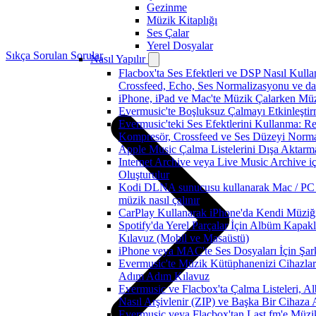
Gezinme
Müzik Kitaplığı
Ses Çalar
Yerel Dosyalar
Sıkça Sorulan Sorular
Nasıl Yapılır
Flacbox'ta Ses Efektleri ve DSP Nasıl Kulla
Crossfeed, Echo, Ses Normalizasyonu ve dah
iPhone, iPad ve Mac'te Müzik Çalarken Müzik
Evermusic'te Boşluksuz Çalmayı Etkinleşti
Evermusic'teki Ses Efektlerini Kullanma: Re
Kompresör, Crossfeed ve Ses Düzeyi Norm
Apple Music Çalma Listelerini Dışa Aktarm
Internet Archive veya Live Music Archive i
Oluşturulur
Kodi DLNA sunucusu kullanarak Mac / PC /
müzik nasıl çalınır
CarPlay Kullanarak iPhone'da Kendi Müziğin
Spotify'da Yerel Parçalar İçin Albüm Kapak
Kılavuz (Mobil ve Masaüstü)
iPhone veya MAC'te Ses Dosyaları İçin Şark
Evermusic'te Müzik Kütüphanenizi Cihazlar 
Adım Adım Kılavuz
Evermusic ve Flacbox'ta Çalma Listeleri, Alb
Nasıl Arşivlenir (ZIP) ve Başka Bir Cihaza A
Evermusic veya Flacbox'tan Last.fm'e Müzi