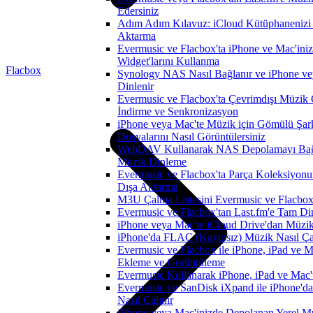
Edersiniz
Adım Adım Kılavuz: iCloud Kütüphanenizi 
Aktarma
Evermusic ve Flacbox'ta iPhone ve Mac'in
Widget'larını Kullanma
Flacbox
Synology NAS Nasıl Bağlanır ve iPhone ve
Dinlenir
Evermusic ve Flacbox'ta Çevrimdışı Müzik 
İndirme ve Senkronizasyon
iPhone veya Mac'te Müzik için Gömülü Şark
Dosyalarını Nasıl Görüntülersiniz
WebDAV Kullanarak NAS Depolamayı Bağl
Müzik Dinleme
Evermusic ve Flacbox'ta Parça Koleksiy
Dışa Aktarma
M3U Çalma Listesini Evermusic ve Flacbox'a
Evermusic ve Flacbox'tan Last.fm'e Tam Di
iPhone veya Mac'te iCloud Drive'dan Müzik
iPhone'da FLAC (Kayıpsız) Müzik Nasıl Çal
Evermusic ve Flacbox ile iPhone, iPad ve M
Ekleme ve Görüntüleme
Evermusic Kullanarak iPhone, iPad ve Mac'
Evermusic ve SanDisk iXpand ile iPhone'
Nasıl Çalınır
iPhone veya Mac'inizde Depolanan Yerel Mu