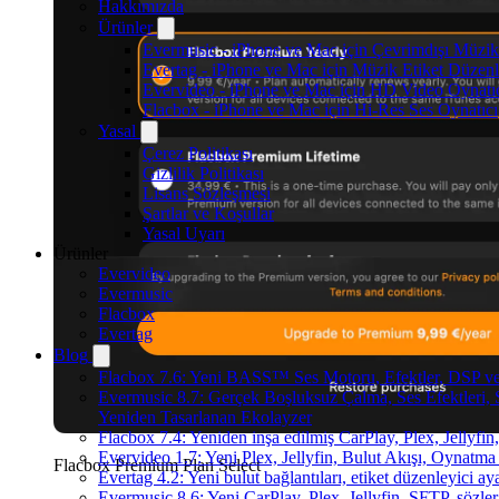
Hakkımızda
Ürünler
Evermusic - iPhone ve Mac için Çevrimdışı Müzik
Evertag - iPhone ve Mac için Müzik Etiket Düzenl
Evervideo - iPhone ve Mac için HD Video Oynatı
Flacbox - iPhone ve Mac için Hi-Res Ses Oynatıcı
Yasal
Çerez Politikası
Gizlilik Politikası
Lisans Sözleşmesi
Şartlar ve Koşullar
Yasal Uyarı
Ürünler
Evervideo
Evermusic
Flacbox
Evertag
Blog
Flacbox 7.6: Yeni BASS™ Ses Motoru, Efektler, DSP ve 
Evermusic 8.7: Gerçek Boşluksuz Çalma, Ses Efektleri,
Yeniden Tasarlanan Ekolayzer
Flacbox 7.4: Yeniden inşa edilmiş CarPlay, Plex, Jellyfi
Evervideo 1.7: Yeni Plex, Jellyfin, Bulut Akışı, Oynatma
Flacbox Premium Plan Select
Evertag 4.2: Yeni bulut bağlantıları, etiket düzenleyici aya
Evermusic 8.6: Yeni CarPlay, Plex, Jellyfin, SFTP, sözler