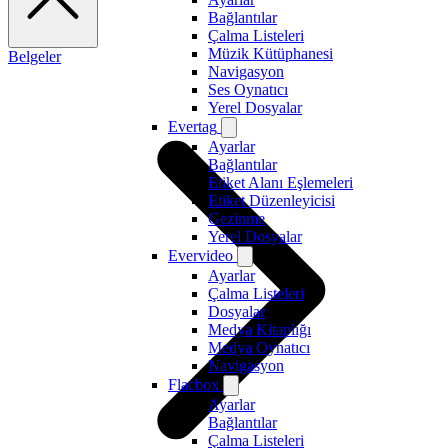
Bağlantılar
Çalma Listeleri
Müzik Kütüphanesi
Belgeler
Navigasyon
Ses Oynatıcı
Yerel Dosyalar
Evertag
Ayarlar
Bağlantılar
Etiket Alanı Eşlemeleri
Etiket Düzenleyicisi
Gezinme
Yerel Dosyalar
Evervideo
Ayarlar
Çalma Listeleri
Dosyalar
Medya Kitaplığı
Medya Oynatıcı
Navigasyon
Flacbox
Ayarlar
Bağlantılar
Çalma Listeleri