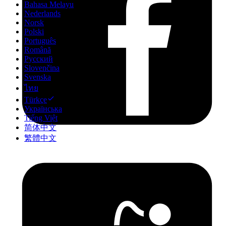
Bahasa Melayu
Nederlands
Norsk
Polski
Português
Română
Русский
Slovenčina
Svenska
ไทย
Türkçe
Українська
Tiếng Việt
简体中文
繁體中文