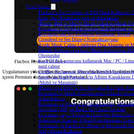
Yerel Dosyalar
Nasıl Yapılır
Flacbox'ta Ses Efektleri ve DSP Nasıl Kullanılır: 
Echo, Ses Normalizasyonu ve daha fazlası
iPhone, iPad ve Mac'te Müzik Çalarken Müzik Görsel
Evermusic'te Boşluksuz Çalmayı Etkinleştirme ve
Evermusic'teki Ses Efektlerini Kullanma: Reverb, 
Crossfeed ve Ses Düzeyi Normalizasyonu
Apple Music Çalma Listelerini Dışa Aktarma ve M
Internet Archive veya Live Music Archive için M3
Oluşturulur
Kodi DLNA sunucusu kullanarak Mac / PC / Linu
Flacbox Restore Purchases
nasıl çalınır
Uygulamanızı yükselttiğinizde, mevcut satın almalarınızın ayrıntılarını
CarPlay Kullanarak iPhone'da Kendi Müziğinizi Na
içeren Premium durum ekranını göreceksiniz.
Spotify'da Yerel Parçalar İçin Albüm Kapaklarını
(Mobil ve Masaüstü)
iPhone veya MAC'te Ses Dosyaları İçin Şarkı Sözl
Evermusic'te Müzik Kütüphanenizi Cihazlar Arasın
Adım Kılavuz
Evermusic ve Flacbox'ta Çalma Listeleri, Albümler,
Arşivlenir (ZIP) ve Başka Bir Cihaza Aktarılır
Evermusic veya Flacbox'tan Last.fm'e Müzik Geçmi
Adım Adım Kılavuz: iCloud Kütüphanenizi Everm
Evermusic ve Flacbox'ta iPhone ve Mac'inizde D
Widget'larını Kullanma