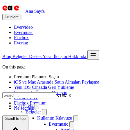
Ana Sayfa
Ürünler
Evervideo
Evermusic
Flacbox
Evertag
Blog
Belgeler
Destek
Yasal
İletişim
Hakkında
On this page
Premium Planınızı Seçin
iOS ve Mac Arasında Satın Almaları Paylaşma
Yeni iOS Cihazda Geri Yükleme
Premium’u Ücretsiz Deneyin
CTRL K
Flacbox Free
Flacbox Premium
Ana Sayfa
Ne seçmeli?
Belgeler
Kullanım Kılavuzu
Scroll to top
Evermusic
Ayarlar