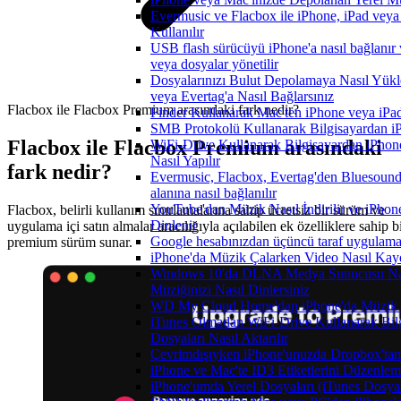
Evermusic ve Flacbox ile iPhone, iPad veya
Kullanılır
USB flash sürücüyü iPhone'a nasıl bağlanır 
veya dosyalar yönetilir
Dosyalarınızı Bulut Depolamaya Nasıl Yükl
veya Evertag'a Nasıl Bağlarsınız
Flacbox ile Flacbox Premium arasındaki fark nedir?
Finder Kullanarak Mac'ten iPhone veya iPa
SMB Protokolü Kullanarak Bilgisayardan i
Flacbox ile Flacbox Premium arasındaki
WiFi-Drive Kullanarak Bilgisayardan iPhon
Nasıl Yapılır
fark nedir?
Evermusic, Flacbox, Evertag'den Bluesoun
alanına nasıl bağlanılır
YouTube'dan Müzik Nasıl İndirilir ve iPhon
Flacbox, belirli kullanım sınırlamalarına sahip ücretsiz bir sürüm ve
Dinlenir
uygulama içi satın almalar aracılığıyla açılabilen ek özelliklere sahip b
Google hesabınızdan üçüncü taraf uygulamanı
premium sürüm sunar.
iPhone'da Müzik Çalarken Video Nasıl Kayd
Windows 10'da DLNA Medya Sunucusu Nasıl 
Müziğinizi Nasıl Dinlersiniz
WD My Cloud Home'dan iPhone'da Müzik N
iTunes Olmadan WiFi-Drive Kullanarak Bil
Dosyaları Nasıl Aktarılır
Çevrimdışıyken iPhone'unuzda Dropbox'tan
iPhone ve Mac'te ID3 Etiketlerini Düzenle
iPhone'umda Yerel Dosyaları (iTunes Dosyal