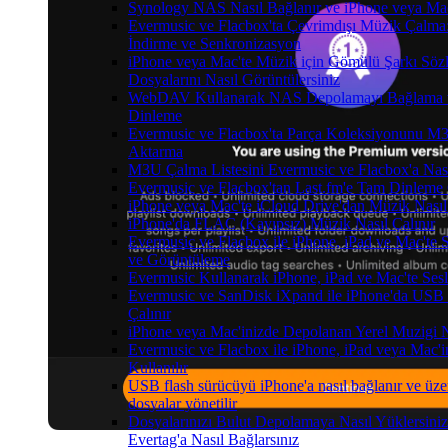
Synology NAS Nasıl Bağlanır ve iPhone veya Mac
Evermusic ve Flacbox'ta Çevrimdışı Müzik Çalma:
İndirme ve Senkronizasyon
iPhone veya Mac'te Müzik için Gömülü Şarkı Sözl
Dosyalarını Nasıl Görüntülersiniz
WebDAV Kullanarak NAS Depolamayı Bağlama v
Dinleme
Evermusic ve Flacbox'ta Parça Koleksiyonunu 
Aktarma
M3U Çalma Listesini Evermusic ve Flacbox'a Nasıl
Evermusic ve Flacbox'tan Last.fm'e Tam Dinleme 
iPhone veya Mac'te iCloud Drive'dan Müzik Nasıl
iPhone'da FLAC (Kayıpsız) Müzik Nasıl Çalınır
Evermusic ve Flacbox ile iPhone, iPad ve Mac'te 
ve Görüntüleme
Evermusic Kullanarak iPhone, iPad ve Mac'te Ses
Evermusic ve SanDisk iXpand ile iPhone'da USB
Çalınır
iPhone veya Mac'inizde Depolanan Yerel Muzigi N
Evermusic ve Flacbox ile iPhone, iPad veya Mac'in
Kullanılır
USB flash sürücüyü iPhone'a nasıl bağlanır ve üzer
dosyalar yönetilir
Dosyalarınızı Bulut Depolamaya Nasıl Yüklersini
Evertag'a Nasıl Bağlarsınız