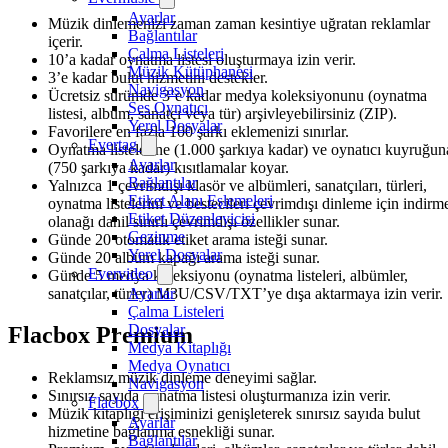
Ayarlar
Müzik dinlemenizi zaman zaman kesintiye uğratan reklamlar
Bağlantılar
içerir.
Çalma Listeleri
10’a kadar oynatma listesi oluşturmaya izin verir.
Müzik Kütüphanesi
3’e kadar bulut hizmetini destekler.
Navigasyon
Ücretsiz sürümde 3’e kadar medya koleksiyonunu (oynatma
Ses Oynatıcı
listesi, albüm, sanatçı veya tür) arşivleyebilirsiniz (ZIP).
Yerel Dosyalar
Favorilere en fazla 100 şarkı eklemenizi sınırlar.
Evertag
Oynatma listelerine (1.000 şarkıya kadar) ve oynatıcı kuyruğun
Ayarlar
(750 şarkıya kadar) kısıtlamalar koyar.
Bağlantılar
Yalnızca 1 çevrimdışı klasör ve albümleri, sanatçıları, türleri,
Etiket Alanı Eşlemeleri
oynatma listelerini ve bestecileri çevrimdışı dinleme için indirm
Etiket Düzenleyicisi
olanağı dahil sınırlı çevrimdışı özellikler sunar.
Gezinme
Günde 20 otomatik etiket arama isteği sunar.
Yerel Dosyalar
Günde 20 albüm kapağı arama isteği sunar.
Evervideo
Günde 5 medya koleksiyonu (oynatma listeleri, albümler,
sanatçılar, türler) M3U/CSV/TXT’ye dışa aktarmaya izin verir.
Ayarlar
Çalma Listeleri
Dosyalar
Flacbox Premium
Medya Kitaplığı
Medya Oynatıcı
Reklamsız müzik dinleme deneyimi sağlar.
Navigasyon
Sınırsız sayıda oynatma listesi oluşturmanıza izin verir.
Flacbox
Müzik kitaplığı erişiminizi genişleterek sınırsız sayıda bulut
Ayarlar
hizmetine bağlanma esnekliği sunar.
Bağlantılar