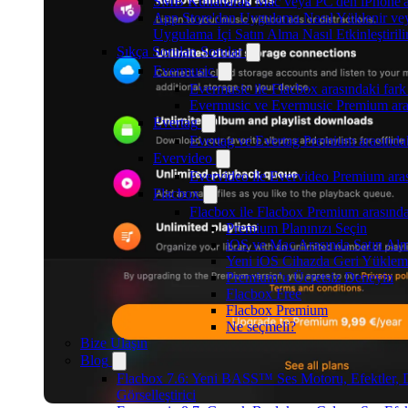
SMB Kullanarak Mac veya PC'den iPhone'a
App Store'dan Uygulama Nasıl Yüklenir v
Uygulama İçi Satın Alma Nasıl Etkinleştirili
Sıkça Sorulan Sorular
Evermusic
Evermusic ile Flacbox arasındaki fark
Evermusic ve Evermusic Premium aras
Evertag
Evertag ve Evertag Premium arasındak
Evervideo
Evervideo ile Evervideo Premium aras
Flacbox
Flacbox ile Flacbox Premium arasında
Premium Planınızı Seçin
iOS ve Mac Arasında Satın Alm
Yeni iOS Cihazda Geri Yüklem
Premium’u Ücretsiz Deneyin
Flacbox Free
Flacbox Premium
Ne seçmeli?
Bize Ulaşın
Blog
Flacbox 7.6: Yeni BASS™ Ses Motoru, Efektler, 
Görselleştirici